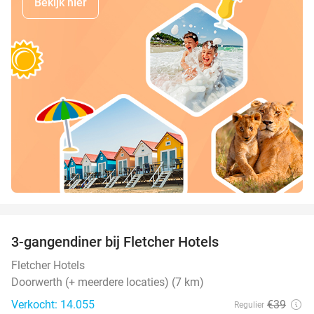
Bekijk hier
favorite_border
3-gangendiner bij Fletcher Hotels
42%
Fletcher Hotels
Doorwerth (+ meerdere locaties) (7 km)
Verkocht: 14.055
€39
Regulier