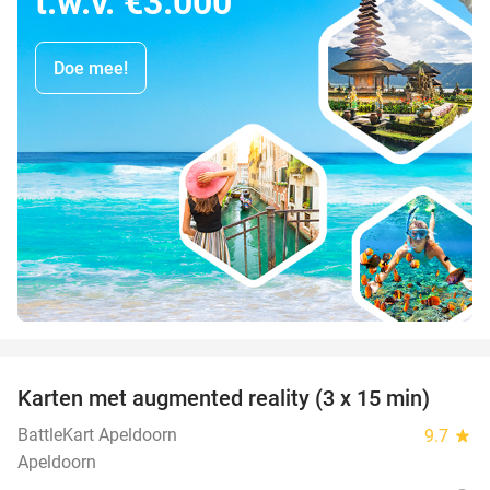
t.w.v. €3.000
Doe mee!
favorite_border
Karten met augmented reality (3 x 15 min)
35%
BattleKart Apeldoorn
9.7
star
Apeldoorn