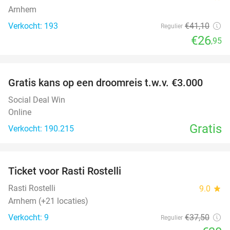
Arnhem
Verkocht: 193
€41
,10
Regulier
€26
,95
favorite_border
Gratis kans op een droomreis t.w.v. €3.000
Social Deal Win
Online
Gratis
Verkocht: 190.215
favorite_border
Ticket voor Rasti Rostelli
20%
NEW
TODAY
Rasti Rostelli
9.0
star
Arnhem (+21 locaties)
Verkocht: 9
€37
,50
Regulier