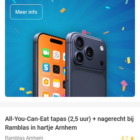
Meer info
favorite_border
All-You-Can-Eat tapas (2,5 uur) + nagerecht bij
34%
Ramblas in hartje Arnhem
Ramblas Arnhem
8.7
star