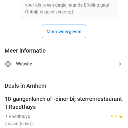
voor als je een dagje naar de Efteling gaat!
Ontbijt is goed verzorgd.
Meer weergeven
Meer informatie
Website
favorite_border
Deals in Arnhem
10-gangenlunch of -diner bij sterrenrestaurant
48%
NEW
't Raedthuys
TODAY
´t Raedthuys
9.7
star
Duiven (6 km)