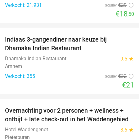
Verkocht: 21.931
€29
Regulier
€18
,50
favorite_border
Indiaas 3-gangendiner naar keuze bij
34%
Dhamaka Indian Restaurant
Dhamaka Indian Restaurant
9.5
star
Arnhem
Verkocht: 355
€32
Regulier
€21
favorite_border
Overnachting voor 2 personen + wellness +
66%
ontbijt + late check-out in het Waddengebied
Hotel Waddengenot
8.6
star
Pieterburen