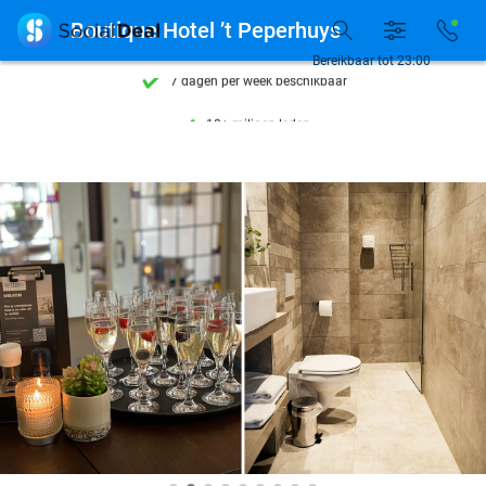
Ontdek 15.000+ deals

Boutique Hotel ’t Peperhuys
7 dagen per week beschikbaar
Bereikbaar tot 23:00
10+ miljoen leden
9,4
op basis van
206.453 reviews
Ontdek 15.000+ deals
7 dagen per week beschikbaar
10+ miljoen leden