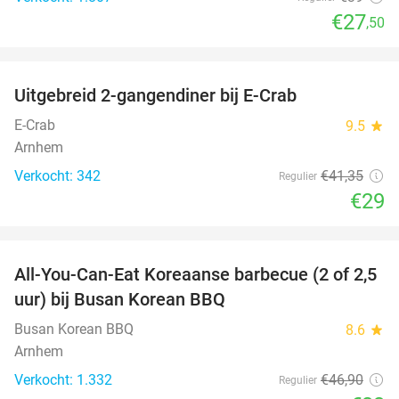
€27
,50
favorite_border
Uitgebreid 2-gangendiner bij E-Crab
30%
E-Crab
9.5
star
Arnhem
Verkocht: 342
€41
,35
Regulier
€29
favorite_border
All-You-Can-Eat Koreaanse barbecue (2 of 2,5
30%
uur) bij Busan Korean BBQ
Busan Korean BBQ
8.6
star
Arnhem
Verkocht: 1.332
€46
,90
Regulier