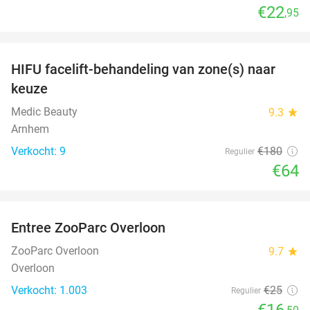
€22
,95
favorite_border
HIFU facelift-behandeling van zone(s) naar
64%
keuze
Medic Beauty
9.3
star
Arnhem
Verkocht: 9
€180
Regulier
€64
favorite_border
Entree ZooParc Overloon
34%
ZooParc Overloon
9.7
star
Overloon
Verkocht: 1.003
€25
Regulier
€16