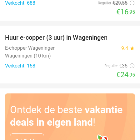
Verkocht: 688
€29
,55
Regulier
€16
,95
favorite_border
Huur e-copper (3 uur) in Wageningen
29%
E-chopper Wageningen
9.4
star
Wageningen (10 km)
Verkocht: 158
€35
Regulier
€24
,95
Ontdek de beste
vakantie
deals in eigen land
!