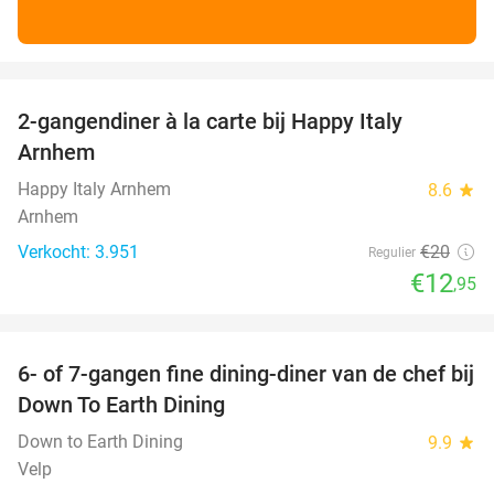
favorite_border
2-gangendiner à la carte bij Happy Italy
35%
Arnhem
Happy Italy Arnhem
8.6
star
Arnhem
Verkocht: 3.951
€20
Regulier
€12
,95
favorite_border
6- of 7-gangen fine dining-diner van de chef bij
36%
Down To Earth Dining
Down to Earth Dining
9.9
star
Velp