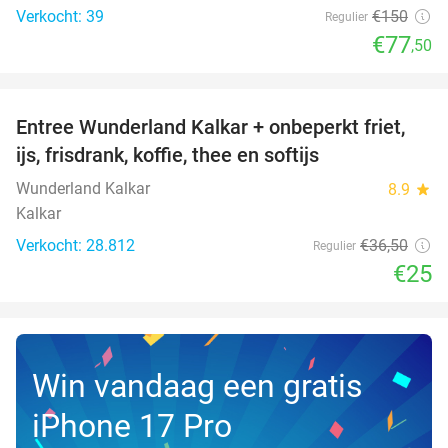
Verkocht: 39
€150
Regulier
€77
,50
favorite_border
Entree Wunderland Kalkar + onbeperkt friet,
32%
ijs, frisdrank, koffie, thee en softijs
Wunderland Kalkar
8.9
star
Kalkar
Verkocht: 28.812
€36
,50
Regulier
€25
Win vandaag een gratis
iPhone 17 Pro