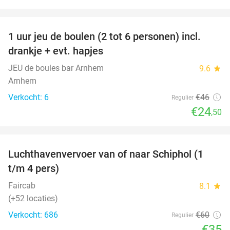
favorite_border
1 uur jeu de boulen (2 tot 6 personen) incl.
47%
drankje + evt. hapjes
JEU de boules bar Arnhem
9.6
star
Arnhem
Verkocht: 6
€46
Regulier
€24
,50
favorite_border
Luchthavenvervoer van of naar Schiphol (1
42%
t/m 4 pers)
Faircab
8.1
star
(+52 locaties)
Verkocht: 686
€60
Regulier
€35