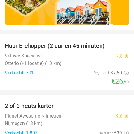
favorite_border
Huur E-chopper (2 uur en 45 minuten)
28%
Veluwe Specialist
7.8
star
Otterlo (+1 locatie) (13 km)
Verkocht: 701
€37
,50
Regulier
€26
,95
favorite_border
2 of 3 heats karten
29%
Planet Awesome Nijmegen
9.0
star
Nijmegen (13 km)
Verkocht: 1.807
€39
Regulier