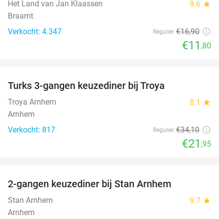
Het Land van Jan Klaassen
9.6
star
Braamt
Verkocht: 4.347
€16
,90
Regulier
€11
,80
favorite_border
Turks 3-gangen keuzediner bij Troya
36%
Troya Arnhem
8.1
star
Arnhem
Verkocht: 817
€34
,10
Regulier
€21
,95
favorite_border
2-gangen keuzediner bij Stan Arnhem
42%
Stan Arnhem
9.7
star
Arnhem