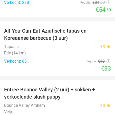
Verkocht: 278
€84
,50
Regulier
€54
,50
favorite_border
All-You-Can-Eat Aziatische tapas en
23%
Koreaanse barbecue (3 uur)
Tapasia
9.9
star
Ede (14 km)
Verkocht: 661
€43
Regulier
€33
favorite_border
Entree Bounce Valley (2 uur) + sokken +
41%
verkoelende slush puppy
Bounce Valley Arnhem
9.3
star
Velp