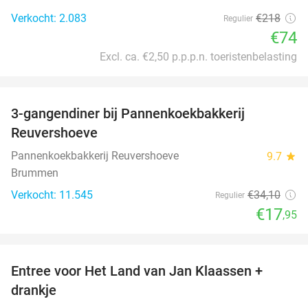
Verkocht: 2.083
€218
Regulier
€74
Excl. ca. €2,50 p.p.p.n. toeristenbelasting
favorite_border
3-gangendiner bij Pannenkoekbakkerij
47%
Reuvershoeve
Pannenkoekbakkerij Reuvershoeve
9.7
star
Brummen
Verkocht: 11.545
€34
,10
Regulier
€17
,95
favorite_border
Entree voor Het Land van Jan Klaassen +
30%
drankje