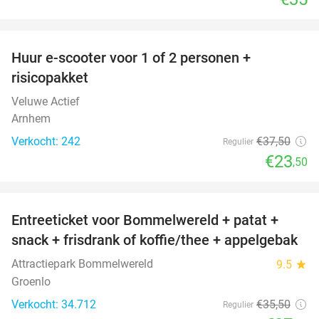
favorite_border
Huur e-scooter voor 1 of 2 personen +
37%
risicopakket
Veluwe Actief
Arnhem
Verkocht: 242
€37
,50
Regulier
€23
,50
favorite_border
Entreeticket voor Bommelwereld + patat +
23%
snack + frisdrank of koffie/thee + appelgebak
Attractiepark Bommelwereld
9.5
star
Groenlo
Verkocht: 34.712
€35
,50
Regulier