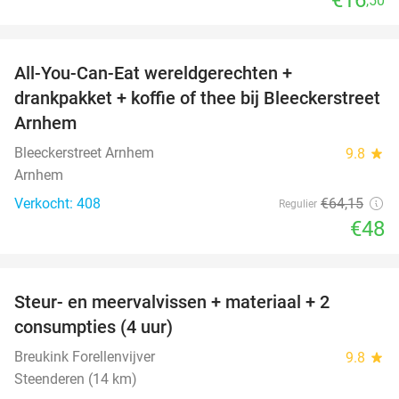
,50
favorite_border
All-You-Can-Eat wereldgerechten +
25%
drankpakket + koffie of thee bij Bleeckerstreet
Arnhem
Bleeckerstreet Arnhem
9.8
star
Arnhem
Verkocht: 408
€64
,15
Regulier
€48
favorite_border
Steur- en meervalvissen + materiaal + 2
43%
consumpties (4 uur)
Breukink Forellenvijver
9.8
star
Steenderen (14 km)