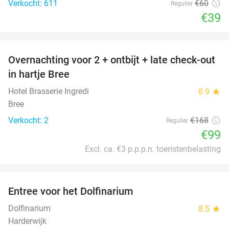
Verkocht: 611
€60
Regulier
€39
favorite_border
Overnachting voor 2 + ontbijt + late check-out
41%
NEW
in hartje Bree
TODAY
Hotel Brasserie Ingredi
8.9
star
Bree
Verkocht: 2
€168
Regulier
€99
Excl. ca. €3 p.p.p.n. toeristenbelasting
favorite_border
Entree voor het Dolfinarium
36%
Dolfinarium
8.5
star
Harderwijk