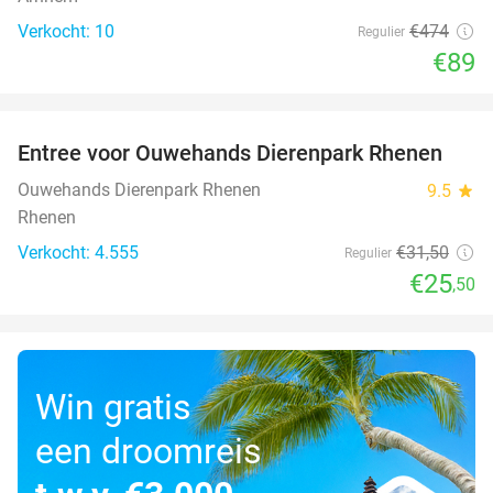
Verkocht: 10
€474
Regulier
€89
favorite_border
Entree voor Ouwehands Dierenpark Rhenen
19%
Ouwehands Dierenpark Rhenen
9.5
star
Rhenen
Verkocht: 4.555
€31
,50
Regulier
€25
,50
Win gratis
een droomreis