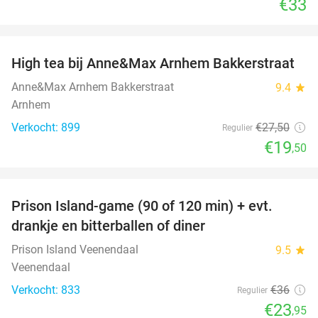
€33
favorite_border
High tea bij Anne&Max Arnhem Bakkerstraat
29%
Anne&Max Arnhem Bakkerstraat
9.4
star
Arnhem
Verkocht: 899
€27
,50
Regulier
€19
,50
favorite_border
Prison Island-game (90 of 120 min) + evt.
33%
drankje en bitterballen of diner
Prison Island Veenendaal
9.5
star
Veenendaal
Verkocht: 833
€36
Regulier
€23
,95