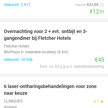
Verkocht: 2.417
€21
,95
Regulier
€12
,95
favorite_border
Overnachting voor 2 + evt. ontbijt en 3-
gangendiner bij Fletcher Hotels
Fletcher Hotels
Wolfheze (+ meerdere locaties) (6 km)
€45
Verkocht: 18.556
Excl. ca. €3 p.p.p.n. toeristenbelasting
favorite_border
6 laser-ontharingsbehandelingen voor zone
81%
naar keuze
CLINIQUES
8.7
star
Arnhem