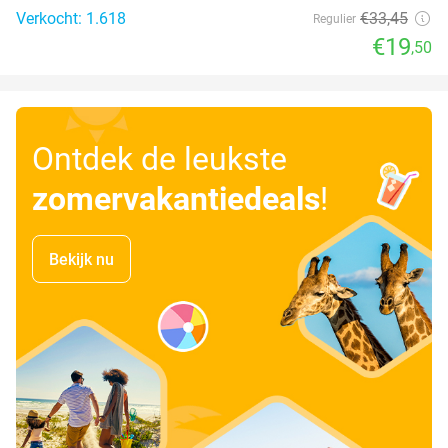
Verkocht: 1.618
€33
,45
Regulier
€19
,50
Ontdek de leukste
zomervakantiedeals
!
Bekijk nu