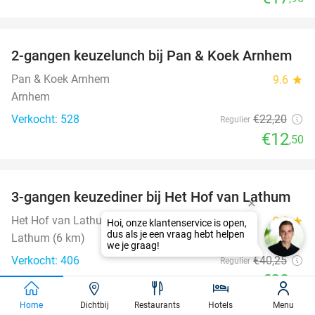
favorite_border
2-gangen keuzelunch bij Pan & Koek Arnhem
44%
Pan & Koek Arnhem
9.6
star
Arnhem
Verkocht: 528
€22
,20
Regulier
€12
,50
favorite_border
3-gangen keuzediner bij Het Hof van Lathum
42%
Het Hof van Lathum
9.0
star
Hoi, onze klantenservice is open,
dus als je een vraag hebt helpen
Lathum (6 km)
we je graag!
Verkocht: 406
€40
,25
Regulier
€23
,50
favorite_border
Home
Dichtbij
Restaurants
Hotels
Menu