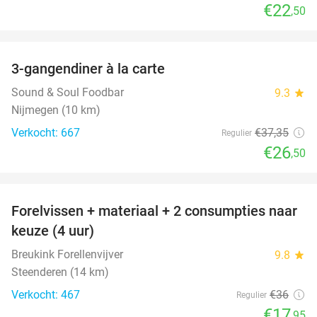
€22
,50
favorite_border
3-gangendiner à la carte
29%
Sound & Soul Foodbar
9.3
star
Nijmegen (10 km)
Verkocht: 667
€37
,35
Regulier
€26
,50
favorite_border
Forelvissen + materiaal + 2 consumpties naar
50%
keuze (4 uur)
Breukink Forellenvijver
9.8
star
Steenderen (14 km)
Verkocht: 467
€36
Regulier
€17
,95