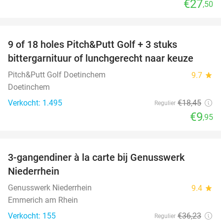
€27
,50
favorite_border
9 of 18 holes Pitch&Putt Golf + 3 stuks
46%
bittergarnituur of lunchgerecht naar keuze
Pitch&Putt Golf Doetinchem
9.7
star
Doetinchem
Verkocht: 1.495
€18
,45
Regulier
€9
,95
favorite_border
3-gangendiner à la carte bij Genusswerk
37%
Niederrhein
Genusswerk Niederrhein
9.4
star
Emmerich am Rhein
Verkocht: 155
€36
,23
Regulier