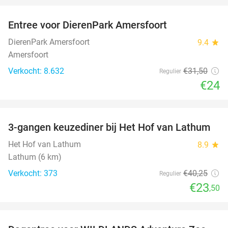
Entree voor DierenPark Amersfoort
24%
DierenPark Amersfoort
9.4
star
Amersfoort
Verkocht: 8.632
€31
,50
Regulier
€24
favorite_border
3-gangen keuzediner bij Het Hof van Lathum
42%
Het Hof van Lathum
8.9
star
Lathum (6 km)
Verkocht: 373
€40
,25
Regulier
€23
,50
favorite_border