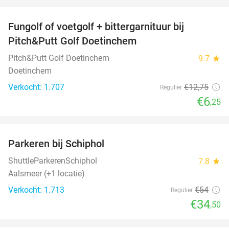
favorite_border
Fungolf of voetgolf + bittergarnituur bij
51%
Pitch&Putt Golf Doetinchem
Pitch&Putt Golf Doetinchem
9.7
star
Doetinchem
Verkocht: 1.707
€12
,75
Regulier
€6
,25
favorite_border
Parkeren bij Schiphol
36%
ShuttleParkerenSchiphol
7.8
star
Aalsmeer (+1 locatie)
Verkocht: 1.713
€54
Regulier
€34
,50