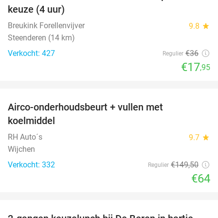
keuze (4 uur)
Breukink Forellenvijver
9.8
star
Steenderen (14 km)
Verkocht: 427
€36
Regulier
€17
,95
favorite_border
Airco-onderhoudsbeurt + vullen met
57%
koelmiddel
RH Auto´s
9.7
star
Wijchen
Verkocht: 332
€149
,50
Regulier
€64
favorite_border