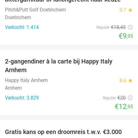
Pitch&Putt Golf Doetinchem
9.7
star
Doetinchem
Verkocht: 1.414
€18
,45
Regulier
€9
,95
favorite_border
2-gangendiner à la carte bij Happy Italy
35%
Arnhem
Happy Italy Arnhem
8.6
star
Arnhem
Verkocht: 3.829
€20
Regulier
€12
,95
favorite_border
Gratis kans op een droomreis t.w.v. €3.000