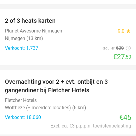
favorite_border
2 of 3 heats karten
29%
Planet Awesome Nijmegen
9.0
star
Nijmegen (13 km)
Verkocht: 1.737
€39
Regulier
€27
,50
favorite_border
Overnachting voor 2 + evt. ontbijt en 3-
gangendiner bij Fletcher Hotels
Fletcher Hotels
Wolfheze (+ meerdere locaties) (6 km)
€45
Verkocht: 18.060
Excl. ca. €3 p.p.p.n. toeristenbelasting
favorite_border