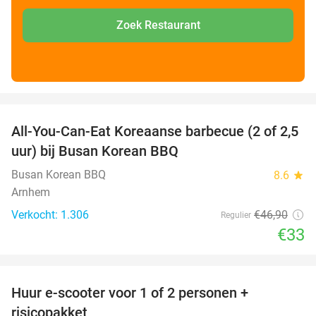
Zoek Restaurant
favorite_border
All-You-Can-Eat Koreaanse barbecue (2 of 2,5
30%
uur) bij Busan Korean BBQ
Busan Korean BBQ
8.6
star
Arnhem
Verkocht: 1.306
€46
,90
Regulier
€33
favorite_border
Huur e-scooter voor 1 of 2 personen +
37%
risicopakket