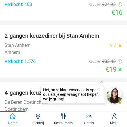
Verkocht: 408
€24
,95
Regulier
€16
favorite_border
2-gangen keuzediner bij Stan Arnhem
42%
Stan Arnhem
9.7
star
Arnhem
Verkocht: 1.576
€33
,45
Regulier
€19
,50
favorite_border
4-gangen keuzediner bij De Beren
46%
De Beren Doetinchem
9.3
star
Doetinchem
Verkocht: 311
€47
,70
Regulier
Home
Dichtbij
Restaurants
Hotels
Menu
€25
,95