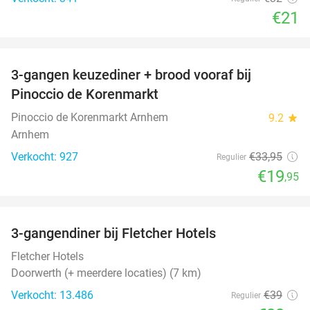
€21
favorite_border
3-gangen keuzediner + brood vooraf bij
41%
Pinoccio de Korenmarkt
Pinoccio de Korenmarkt Arnhem
9.2
star
Arnhem
Verkocht: 927
€33
,95
Regulier
€19
,95
favorite_border
3-gangendiner bij Fletcher Hotels
42%
Fletcher Hotels
Doorwerth (+ meerdere locaties) (7 km)
Verkocht: 13.486
€39
Regulier