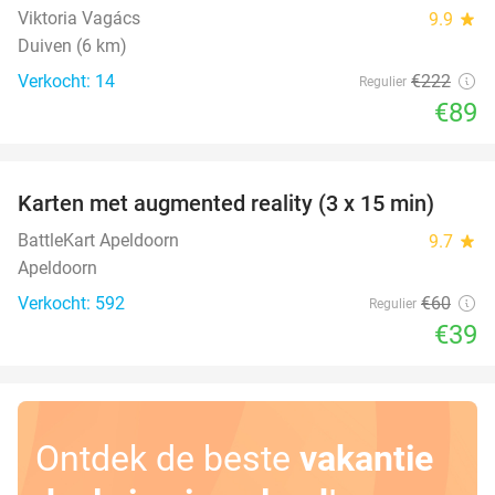
Viktoria Vagács
9.9
star
Duiven (6 km)
Verkocht: 14
€222
Regulier
€89
favorite_border
Karten met augmented reality (3 x 15 min)
35%
BattleKart Apeldoorn
9.7
star
Apeldoorn
Verkocht: 592
€60
Regulier
€39
Ontdek de beste
vakantie