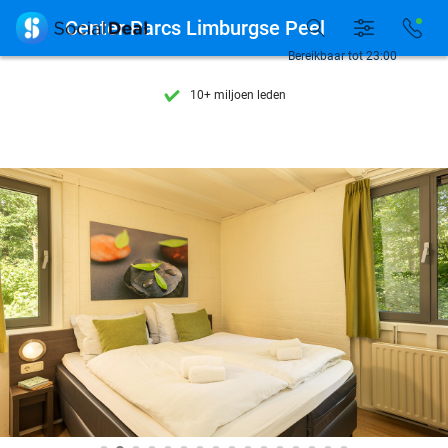
Ontdek 15.000+ deals

Center Parcs Limburgse Peel
7 dagen per week beschikbaar
Bereikbaar tot 23:00
10+ miljoen leden
9,4
op basis van
205.987 reviews
Ontdek 15.000+ deals
7 dagen per week beschikbaar
10+ miljoen leden