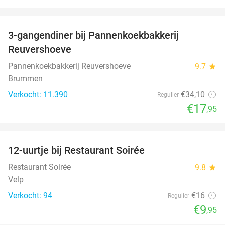
favorite_border
3-gangendiner bij Pannenkoekbakkerij
47%
Reuvershoeve
Pannenkoekbakkerij Reuvershoeve
9.7
star
Brummen
Verkocht: 11.390
€34
,10
Regulier
€17
,95
favorite_border
12-uurtje bij Restaurant Soirée
38%
Restaurant Soirée
9.8
star
Velp
Verkocht: 94
€16
Regulier
€9
,95