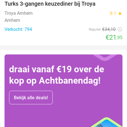
Turks 3-gangen keuzediner bij Troya
36%
Troya Arnhem
8.1
star
Arnhem
Verkocht: 794
€34
,10
Regulier
€21
,95
draai vanaf €19 over de
kop op Achtbanendag!
Bekijk alle deals!