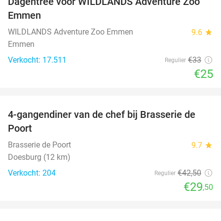
Dagentree voor WILDLANDS Adventure Zoo
24%
Emmen
WILDLANDS Adventure Zoo Emmen
9.6
star
Emmen
Verkocht: 17.511
€33
Regulier
€25
favorite_border
4-gangendiner van de chef bij Brasserie de
31%
Poort
Brasserie de Poort
9.7
star
Doesburg (12 km)
Verkocht: 204
€42
,50
Regulier
€29
,50
favorite_border