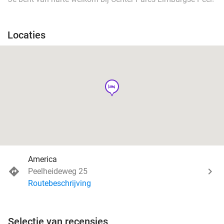
Locaties
hotel
America
Peelheideweg 25
Routebeschrijving
Selectie van recensies