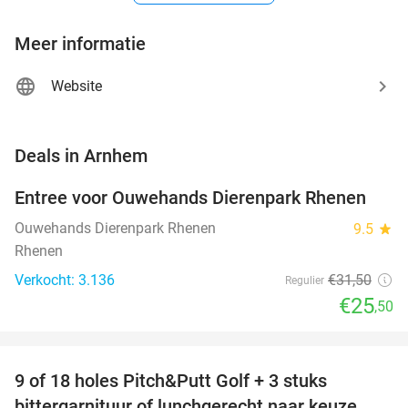
Meer informatie
Website
favorite_border
Deals in Arnhem
Entree voor Ouwehands Dierenpark Rhenen
19%
Ouwehands Dierenpark Rhenen
9.5
star
Rhenen
Verkocht: 3.136
€31
,50
Regulier
€25
,50
favorite_border
9 of 18 holes Pitch&Putt Golf + 3 stuks
46%
bittergarnituur of lunchgerecht naar keuze