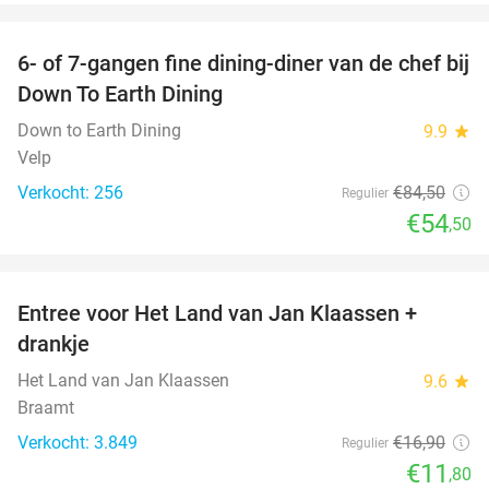
favorite_border
6- of 7-gangen fine dining-diner van de chef bij
36%
Down To Earth Dining
Down to Earth Dining
9.9
star
Velp
Verkocht: 256
€84
,50
Regulier
€54
,50
favorite_border
Entree voor Het Land van Jan Klaassen +
30%
drankje
Het Land van Jan Klaassen
9.6
star
Braamt
Verkocht: 3.849
€16
,90
Regulier
€11
,80