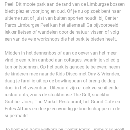
Peel! Dit mooie park aan de rand van de Limburgse bossen
biedt plezier voor jong en oud. Of je nu op zoek bent naar
ultieme rust of juist van buiten sporten houdt: bij Center
Parcs Limburgse Peel kan het allemaal! Ga bijvoorbeeld
lekker fietsen of wandelen door de natuur, vissen of volg
een van de vele workshops die het park te bieden heeft.
Midden in het dennenbos of aan de oever van het meer
vind je een ruim aanbod aan cottages, waarin je volledig
kan ontspannen. Op het park is genoeg te beleven: neem
de kinderen mee naar de Kids Disco met Orry & Vrienden,
daag je familie uit op de bowlingbaan of breng de dag
door in het zwembad. Uiteraard zijn er ook verschillende
restaurants, zoals de steakhouse The Grill, snackbar
Grabber Joe's, The Market Restaurant, het Grand Café en
Frites Affairs en doe je eenvoudig je boodschappen in de
supermarkt.
Je bent van harte welkom bij Center Parcs Limburgse Peel!