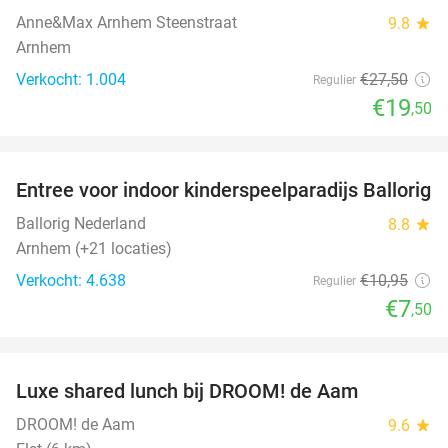
Anne&Max Arnhem Steenstraat
9.8
star
Arnhem
Verkocht: 1.004
€27
,50
Regulier
€19
,50
favorite_border
Entree voor indoor kinderspeelparadijs Ballorig
32%
Ballorig Nederland
8.8
star
Arnhem (+21 locaties)
Verkocht: 4.638
€10
,95
Regulier
€7
,50
favorite_border
Luxe shared lunch bij DROOM! de Aam
39%
DROOM! de Aam
9.6
star