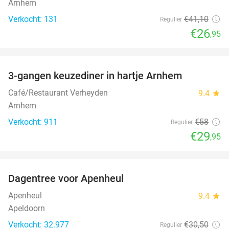
Arnhem
Verkocht: 131
€41
,10
Regulier
€26
,95
favorite_border
3-gangen keuzediner in hartje Arnhem
48%
Café/Restaurant Verheyden
9.4
star
Arnhem
Verkocht: 911
€58
Regulier
€29
,95
favorite_border
Dagentree voor Apenheul
36%
Apenheul
9.4
star
Apeldoorn
Verkocht: 32.977
€30
,50
Regulier