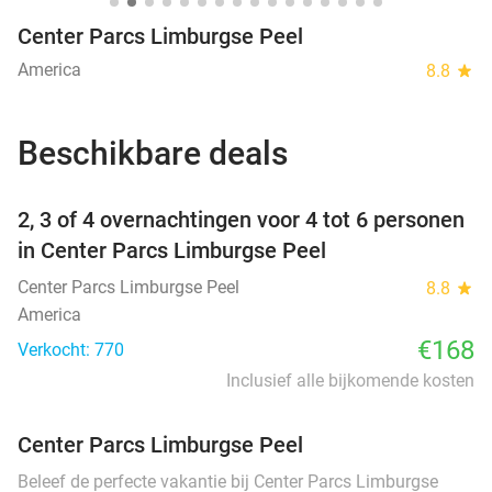
Center Parcs Limburgse Peel
America
8.8
star
Beschikbare deals
favorite_border
2, 3 of 4 overnachtingen voor 4 tot 6 personen
in Center Parcs Limburgse Peel
Center Parcs Limburgse Peel
8.8
star
America
€168
Verkocht: 770
Inclusief alle bijkomende kosten
Center Parcs Limburgse Peel
Beleef de perfecte vakantie bij Center Parcs Limburgse