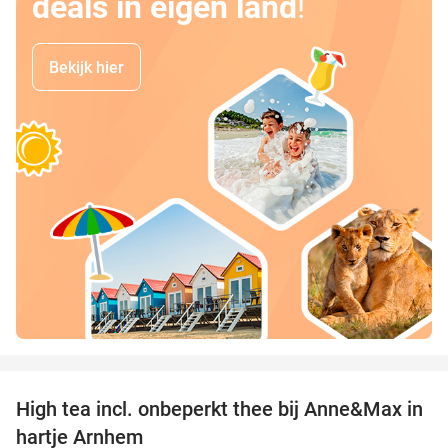
deals in eigen land
!
Bekijk hier
favorite_border
High tea incl. onbeperkt thee bij Anne&Max in
29%
hartje Arnhem