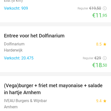
Elst (6 km)
Verkocht: 909
€19
,50
Regulier
€11
,95
favorite_border
Entree voor het Dolfinarium
36%
Dolfinarium
8.5
star
Harderwijk
Verkocht: 20.475
€29
Regulier
€18
,50
favorite_border
(Vega)burger + friet met mayonaise + salade
36%
in hartje Arnhem
IVEAU Burgers & Wijnbar
9.4
star
Arnhem