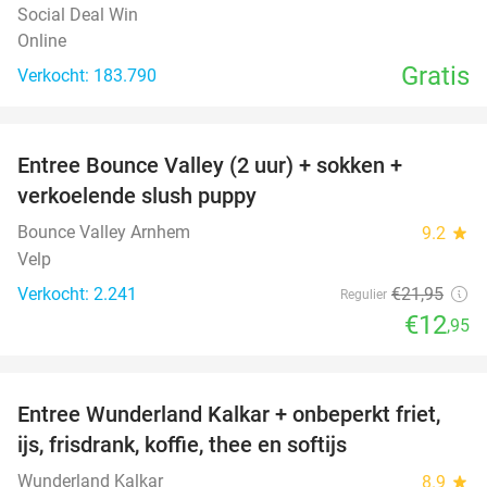
Social Deal Win
Online
Gratis
Verkocht: 183.790
favorite_border
Entree Bounce Valley (2 uur) + sokken +
41%
verkoelende slush puppy
Bounce Valley Arnhem
9.2
star
Velp
Verkocht: 2.241
€21
,95
Regulier
€12
,95
favorite_border
Entree Wunderland Kalkar + onbeperkt friet,
32%
ijs, frisdrank, koffie, thee en softijs
Wunderland Kalkar
8.9
star