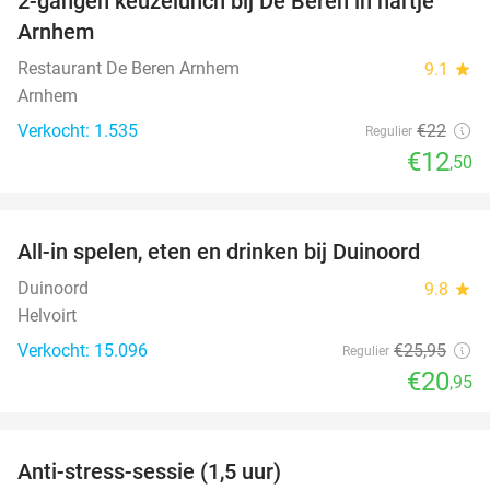
2-gangen keuzelunch bij De Beren in hartje
43%
Arnhem
Restaurant De Beren Arnhem
9.1
star
Arnhem
Verkocht: 1.535
€22
Regulier
€12
,50
favorite_border
All-in spelen, eten en drinken bij Duinoord
19%
Duinoord
9.8
star
Helvoirt
Verkocht: 15.096
€25
,95
Regulier
€20
,95
favorite_border
Anti-stress-sessie (1,5 uur)
60%