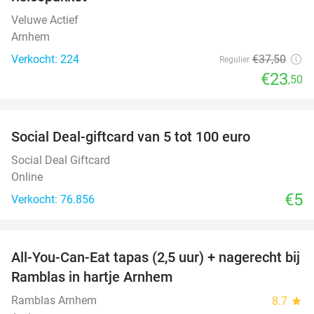
Veluwe Actief
Arnhem
Verkocht: 224
€37
,50
Regulier
€23
,50
favorite_border
Social Deal-giftcard van 5 tot 100 euro
Social Deal Giftcard
Online
€5
Verkocht: 76.856
favorite_border
All-You-Can-Eat tapas (2,5 uur) + nagerecht bij
34%
Ramblas in hartje Arnhem
Ramblas Arnhem
8.7
star