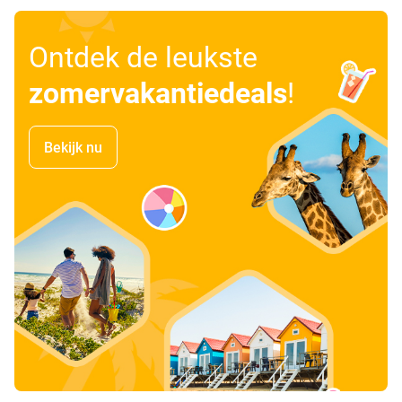
Ontdek de leukste
zomervakantiedeals
!
Bekijk nu