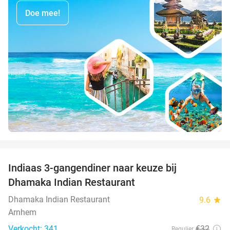
Doe mee!
favorite_border
Indiaas 3-gangendiner naar keuze bij
34%
Dhamaka Indian Restaurant
Dhamaka Indian Restaurant
9.6
star
Arnhem
Verkocht: 341
€32
Regulier