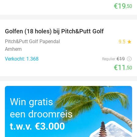
€19
,50
favorite_border
Golfen (18 holes) bij Pitch&Putt Golf
39%
Pitch&Putt Golf Papendal
9.5
star
Arnhem
Verkocht: 1.368
€19
Regulier
€11
,50
Win gratis
een droomreis
t.w.v. €3.000