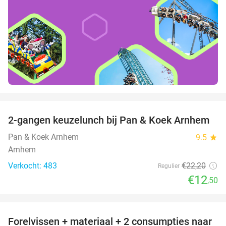
favorite_border
2-gangen keuzelunch bij Pan & Koek Arnhem
44%
Pan & Koek Arnhem
9.5
star
Arnhem
Verkocht: 483
€22
,20
Regulier
€12
,50
favorite_border
Forelvissen + materiaal + 2 consumpties naar
50%