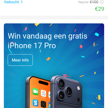
Verkocht: 1
€100
Regulier
€29
Win vandaag een gratis
iPhone 17 Pro
Meer info