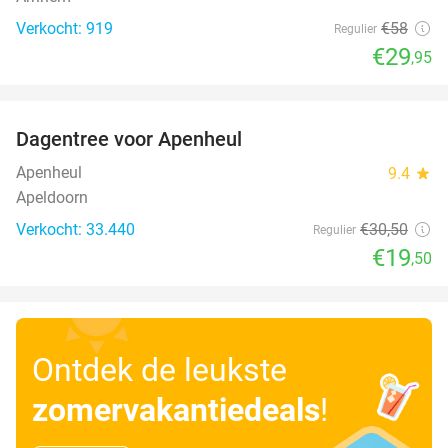
Verkocht: 919
€58
Regulier
€29
,95
favorite_border
Dagentree voor Apenheul
36%
Apenheul
9.4
star
Apeldoorn
Verkocht: 33.440
€30
,50
Regulier
€19
,50
Ontdek de leukste
zomervakantiedeals
!