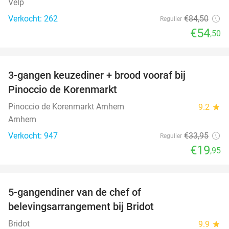
Velp
Verkocht: 262
€84
,50
Regulier
€54
,50
favorite_border
3-gangen keuzediner + brood vooraf bij
41%
Pinoccio de Korenmarkt
Pinoccio de Korenmarkt Arnhem
9.2
star
Arnhem
Verkocht: 947
€33
,95
Regulier
€19
,95
favorite_border
5-gangendiner van de chef of
20%
belevingsarrangement bij Bridot
Bridot
9.9
star