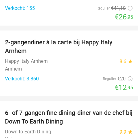
Verkocht: 155
€41
,10
Regulier
€26
,95
favorite_border
2-gangendiner à la carte bij Happy Italy
35%
Arnhem
Happy Italy Arnhem
8.6
star
Arnhem
Verkocht: 3.860
€20
Regulier
€12
,95
favorite_border
6- of 7-gangen fine dining-diner van de chef bij
36%
Down To Earth Dining
Down to Earth Dining
9.9
star