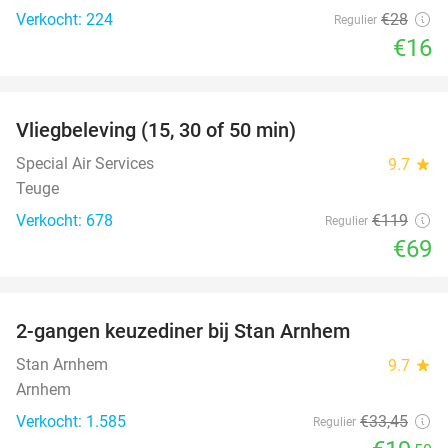
Verkocht: 224
€28
Regulier
€16
favorite_border
Vliegbeleving (15, 30 of 50 min)
42%
Special Air Services
9.7
star
Teuge
Verkocht: 678
€119
Regulier
€69
favorite_border
2-gangen keuzediner bij Stan Arnhem
42%
Stan Arnhem
9.7
star
Arnhem
Verkocht: 1.585
€33
,45
Regulier