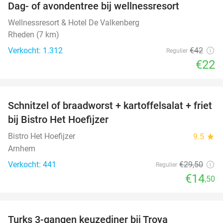
Dag- of avondentree bij wellnessresort
48%
Wellnessresort & Hotel De Valkenberg
Rheden (7 km)
Verkocht: 1.312
€42
Regulier
€22
favorite_border
Schnitzel of braadworst + kartoffelsalat + friet
51%
bij Bistro Het Hoefijzer
Bistro Het Hoefijzer
9.5
star
Arnhem
Verkocht: 441
€29
,50
Regulier
€14
,50
favorite_border
Turks 3-gangen keuzediner bij Troya