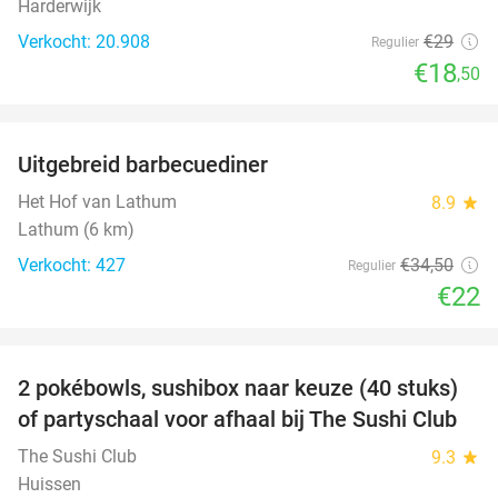
Harderwijk
Verkocht: 20.908
€29
Regulier
€18
,50
favorite_border
Uitgebreid barbecuediner
36%
Het Hof van Lathum
8.9
star
Lathum (6 km)
Verkocht: 427
€34
,50
Regulier
€22
favorite_border
2 pokébowls, sushibox naar keuze (40 stuks)
43%
of partyschaal voor afhaal bij The Sushi Club
The Sushi Club
9.3
star
Huissen