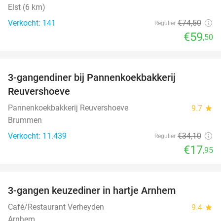
Elst (6 km)
Verkocht: 141
€74
,50
Regulier
€59
,50
favorite_border
3-gangendiner bij Pannenkoekbakkerij
47%
Reuvershoeve
Pannenkoekbakkerij Reuvershoeve
9.7
star
Brummen
Verkocht: 11.439
€34
,10
Regulier
€17
,95
favorite_border
3-gangen keuzediner in hartje Arnhem
48%
Café/Restaurant Verheyden
9.4
star
Arnhem