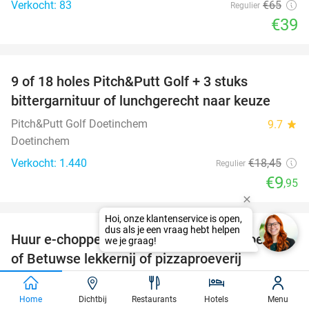
Verkocht: 83
€65
Regulier
€39
favorite_border
9 of 18 holes Pitch&Putt Golf + 3 stuks
46%
bittergarnituur of lunchgerecht naar keuze
Pitch&Putt Golf Doetinchem
9.7
star
Doetinchem
Verkocht: 1.440
€18
,45
Regulier
€9
,95
favorite_border
Hoi, onze klantenservice is open,
dus als je een vraag hebt helpen
Huur e-chopper (4 uur) + evt. + lunchproeverij
44%
we je graag!
of Betuwse lekkernij of pizzaproeverij
Betuwe Uitje
9.6
star
Opheusden
Home
Dichtbij
Restaurants
Hotels
Menu