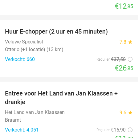
€12
,95
favorite_border
Huur E-chopper (2 uur en 45 minuten)
28%
Veluwe Specialist
7.8
star
Otterlo (+1 locatie) (13 km)
Verkocht: 660
€37
,50
Regulier
€26
,95
favorite_border
Entree voor Het Land van Jan Klaassen +
30%
drankje
Het Land van Jan Klaassen
9.6
star
Braamt
Verkocht: 4.051
€16
,90
Regulier