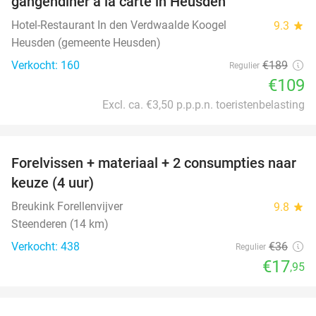
gangendiner à la carte in Heusden
Hotel-Restaurant In den Verdwaalde Koogel
9.3
star
Heusden (gemeente Heusden)
Verkocht: 160
€189
Regulier
€109
Excl. ca. €3,50 p.p.p.n. toeristenbelasting
favorite_border
Forelvissen + materiaal + 2 consumpties naar
50%
keuze (4 uur)
Breukink Forellenvijver
9.8
star
Steenderen (14 km)
Verkocht: 438
€36
Regulier
€17
,95
favorite_border