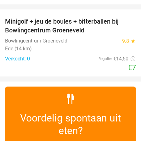
favorite_border
Minigolf + jeu de boules + bitterballen bij
52%
NEW
Bowlingcentrum Groeneveld
TODAY
Bowlingcentrum Groeneveld
9.8
star
Ede (14 km)
Verkocht: 0
€14
,50
Regulier
€7
Voordelig spontaan uit
eten?