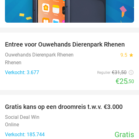
favorite_border
Entree voor Ouwehands Dierenpark Rhenen
19%
Ouwehands Dierenpark Rhenen
9.5
star
Rhenen
Verkocht: 3.677
€31
,50
Regulier
€25
,50
favorite_border
Gratis kans op een droomreis t.w.v. €3.000
Social Deal Win
Online
Gratis
Verkocht: 185.744