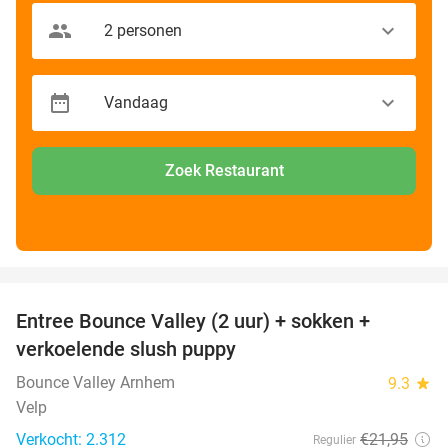
Zoek Restaurant
favorite_border
Entree Bounce Valley (2 uur) + sokken +
41%
verkoelende slush puppy
Bounce Valley Arnhem
9.3
star
Velp
Verkocht: 2.312
€21
,95
Regulier