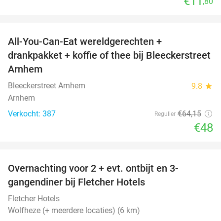
€11
,80
favorite_border
All-You-Can-Eat wereldgerechten +
25%
drankpakket + koffie of thee bij Bleeckerstreet
Arnhem
Bleeckerstreet Arnhem
9.8
star
Arnhem
Verkocht: 387
€64
,15
Regulier
€48
favorite_border
Overnachting voor 2 + evt. ontbijt en 3-
gangendiner bij Fletcher Hotels
Fletcher Hotels
Wolfheze (+ meerdere locaties) (6 km)