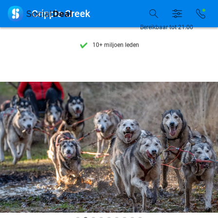
Ontdek 15.000+ deals

Cripple Creek
7 dagen per week beschikbaar
Bereikbaar tot 21:00
10+ miljoen leden
9,4
op basis van
206.138 reviews
Ontdek 15.000+ deals
7 dagen per week beschikbaar
10+ miljoen leden