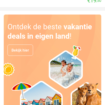
€19
,50
Ontdek de beste
vakantie
deals in eigen land
!
Bekijk hier