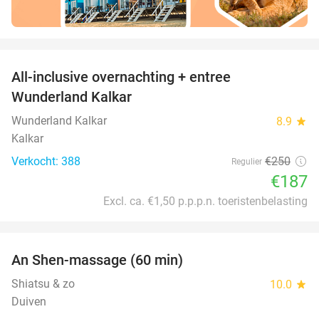
favorite_border
All-inclusive overnachting + entree
25%
Wunderland Kalkar
Wunderland Kalkar
8.9
star
Kalkar
Verkocht: 388
€250
Regulier
€187
Excl. ca. €1,50 p.p.p.n. toeristenbelasting
favorite_border
An Shen-massage (60 min)
40%
Shiatsu & zo
10.0
star
Duiven