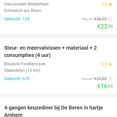
Genusswerk Niederrhein
9.4
star
Emmerich am Rhein
Verkocht: 129
€36
,23
Regulier
€22
,95
favorite_border
Steur- en meervalvissen + materiaal + 2
43%
consumpties (4 uur)
Breukink Forellenvijver
9.8
star
Steenderen (14 km)
Verkocht: 670
€29
,55
Regulier
€16
,95
favorite_border
4-gangen keuzediner bij De Beren in hartje
46%
Arnhem