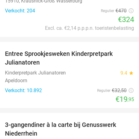
15910, Krausnick-Groß Wasserburg
Verkocht: 204
€470
Regulier
€324
Excl. ca. €2,14 p.p.p.n. toeristenbelasting
favorite_border
Entree Sprookjesweken Kinderpretpark
39%
Julianatoren
Kinderpretpark Julianatoren
9.4
star
Apeldoorn
Verkocht: 10.892
€32
,50
Regulier
€19
,95
favorite_border
3-gangendiner à la carte bij Genusswerk
37%
Niederrhein