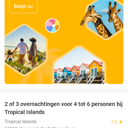
Bekijk nu
favorite_border
2 of 3 overnachtingen voor 4 tot 6 personen bij
31%
Tropical Islands
Tropical Islands
7.6
star