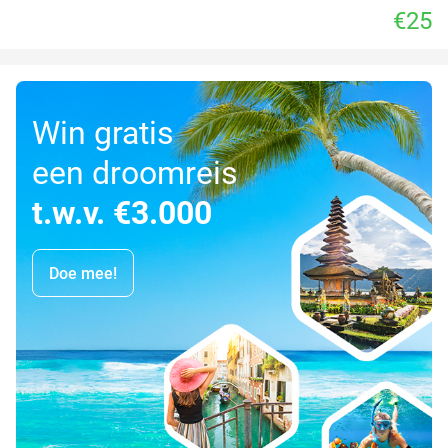
€25
Win gratis
een droomreis
t.w.v. €3.000
Doe mee!