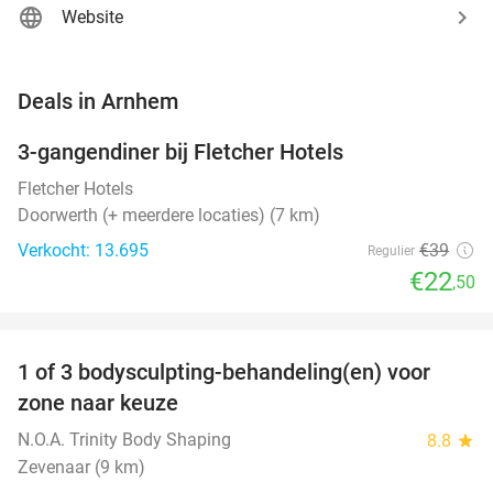
Website
favorite_border
Deals in Arnhem
3-gangendiner bij Fletcher Hotels
42%
Fletcher Hotels
Doorwerth (+ meerdere locaties) (7 km)
Verkocht: 13.695
€39
Regulier
€22
,50
favorite_border
1 of 3 bodysculpting-behandeling(en) voor
71%
NEW
zone naar keuze
TODAY
N.O.A. Trinity Body Shaping
8.8
star
Zevenaar (9 km)