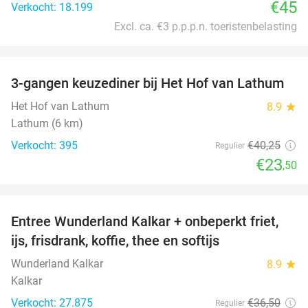
€45
Verkocht: 18.199
Excl. ca. €3 p.p.p.n. toeristenbelasting
favorite_border
3-gangen keuzediner bij Het Hof van Lathum
42%
Het Hof van Lathum
8.9
star
Lathum (6 km)
Verkocht: 395
€40
,25
Regulier
€23
,50
favorite_border
Entree Wunderland Kalkar + onbeperkt friet,
32%
ijs, frisdrank, koffie, thee en softijs
Wunderland Kalkar
8.9
star
Kalkar
Verkocht: 27.875
€36
,50
Regulier