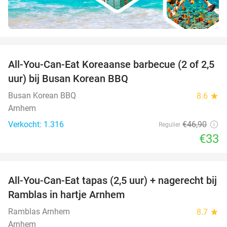
favorite_border
All-You-Can-Eat Koreaanse barbecue (2 of 2,5
30%
uur) bij Busan Korean BBQ
Busan Korean BBQ
8.6
star
Arnhem
Verkocht: 1.316
€46
,90
Regulier
€33
favorite_border
All-You-Can-Eat tapas (2,5 uur) + nagerecht bij
34%
Ramblas in hartje Arnhem
Ramblas Arnhem
8.7
star
Arnhem