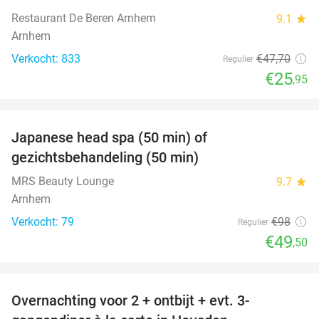
Restaurant De Beren Arnhem
9.1
star
Arnhem
Verkocht: 833
€47
,70
Regulier
€25
,95
favorite_border
Japanese head spa (50 min) of
49%
gezichtsbehandeling (50 min)
MRS Beauty Lounge
9.7
star
Arnhem
Verkocht: 79
€98
Regulier
€49
,50
favorite_border
Overnachting voor 2 + ontbijt + evt. 3-
42%