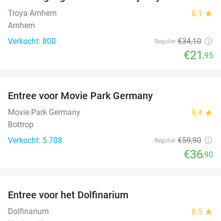
36%
Troya Arnhem
8.1
star
Arnhem
Verkocht: 800
€34
,10
Regulier
€21
,95
favorite_border
Entree voor Movie Park Germany
38%
Movie Park Germany
9.4
star
Bottrop
Verkocht: 5.708
€59
,90
Regulier
€36
,90
favorite_border
Entree voor het Dolfinarium
36%
Dolfinarium
8.5
star