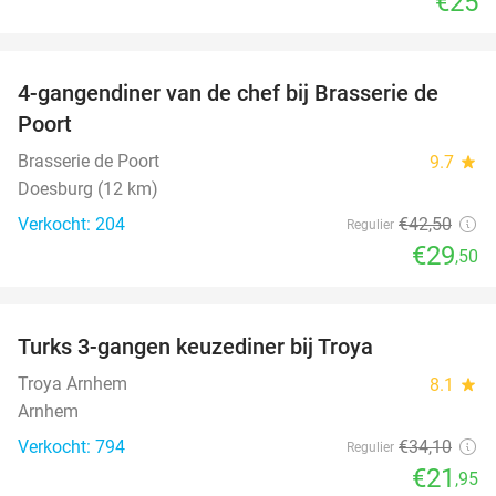
€25
favorite_border
4-gangendiner van de chef bij Brasserie de
31%
Poort
Brasserie de Poort
9.7
star
Doesburg (12 km)
Verkocht: 204
€42
,50
Regulier
€29
,50
favorite_border
Turks 3-gangen keuzediner bij Troya
36%
Troya Arnhem
8.1
star
Arnhem
Verkocht: 794
€34
,10
Regulier
€21
,95