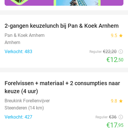
favorite_border
2-gangen keuzelunch bij Pan & Koek Arnhem
44%
Pan & Koek Arnhem
9.5
star
Arnhem
Verkocht: 483
€22
,20
Regulier
€12
,50
favorite_border
Forelvissen + materiaal + 2 consumpties naar
50%
keuze (4 uur)
Breukink Forellenvijver
9.8
star
Steenderen (14 km)
Verkocht: 427
€36
Regulier
€17
,95