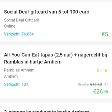
Social Deal-giftcard van 5 tot 100 euro
Social Deal Giftcard
Online
€5
Verkocht: 76.854
favorite_border
All-You-Can-Eat tapas (2,5 uur) + nagerecht bij
34%
Ramblas in hartje Arnhem
Ramblas Arnhem
8.7
star
Arnhem
Verkocht: 131
€41
,10
Regulier
€26
,95
favorite_border
3-gangen keuzediner in hartje Arnhem