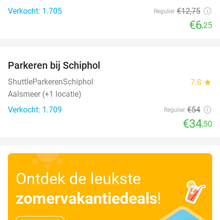
Verkocht: 1.705
€12
,75
Regulier
€6
,25
favorite_border
Parkeren bij Schiphol
36%
ShuttleParkerenSchiphol
7.8
star
Aalsmeer (+1 locatie)
Verkocht: 1.709
€54
Regulier
€34
,50
Ontdek de leukste
zomervakantiedeals
!