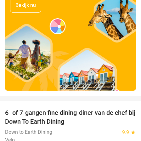
Bekijk nu
favorite_border
6- of 7-gangen fine dining-diner van de chef bij
36%
Down To Earth Dining
Down to Earth Dining
9.9
star
Velp