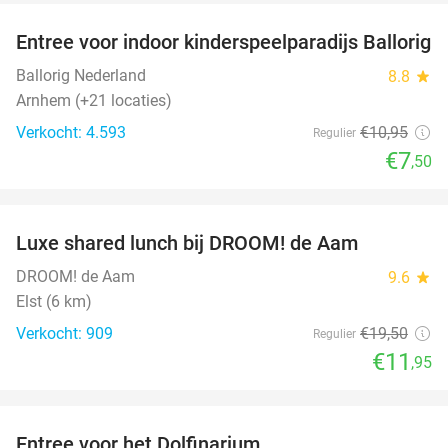
Entree voor indoor kinderspeelparadijs Ballorig
32%
Ballorig Nederland
8.8
star
Arnhem (+21 locaties)
Verkocht: 4.593
€10
,95
Regulier
€7
,50
favorite_border
Luxe shared lunch bij DROOM! de Aam
39%
DROOM! de Aam
9.6
star
Elst (6 km)
Verkocht: 909
€19
,50
Regulier
€11
,95
favorite_border
Entree voor het Dolfinarium