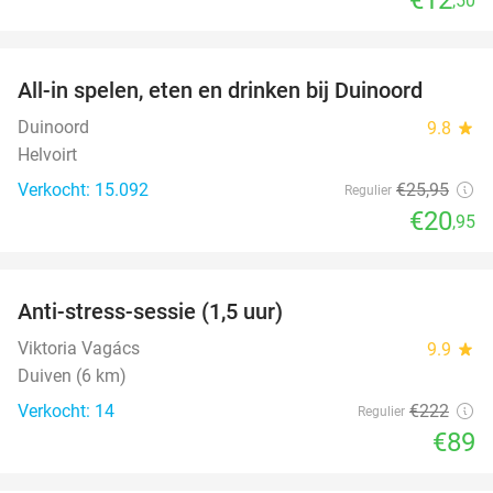
,50
favorite_border
All-in spelen, eten en drinken bij Duinoord
19%
Duinoord
9.8
star
Helvoirt
Verkocht: 15.092
€25
,95
Regulier
€20
,95
favorite_border
Anti-stress-sessie (1,5 uur)
60%
Viktoria Vagács
9.9
star
Duiven (6 km)
Verkocht: 14
€222
Regulier
€89
favorite_border