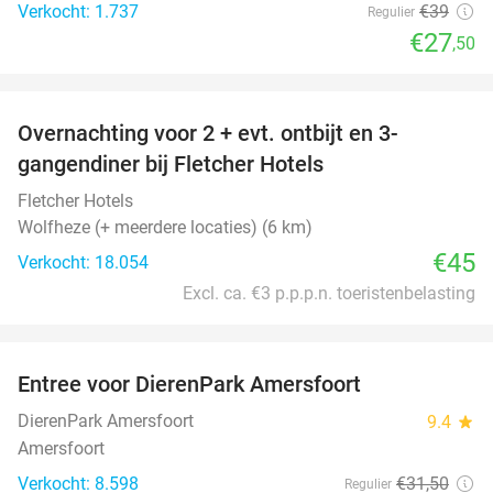
Verkocht: 1.737
€39
Regulier
€27
,50
favorite_border
Overnachting voor 2 + evt. ontbijt en 3-
gangendiner bij Fletcher Hotels
Fletcher Hotels
Wolfheze (+ meerdere locaties) (6 km)
€45
Verkocht: 18.054
Excl. ca. €3 p.p.p.n. toeristenbelasting
favorite_border
Entree voor DierenPark Amersfoort
24%
DierenPark Amersfoort
9.4
star
Amersfoort
Verkocht: 8.598
€31
,50
Regulier