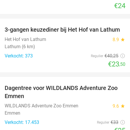
€24
favorite_border
3-gangen keuzediner bij Het Hof van Lathum
42%
Het Hof van Lathum
8.9
star
Lathum (6 km)
Verkocht: 373
€40
,25
Regulier
€23
,50
favorite_border
Dagentree voor WILDLANDS Adventure Zoo
24%
Emmen
WILDLANDS Adventure Zoo Emmen
9.6
star
Emmen
Verkocht: 17.453
€33
Regulier