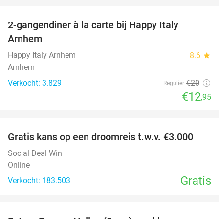
favorite_border
2-gangendiner à la carte bij Happy Italy
35%
Arnhem
Happy Italy Arnhem
8.6
star
Arnhem
Verkocht: 3.829
€20
Regulier
€12
,95
favorite_border
Gratis kans op een droomreis t.w.v. €3.000
Social Deal Win
Online
Gratis
Verkocht: 183.503
favorite_border