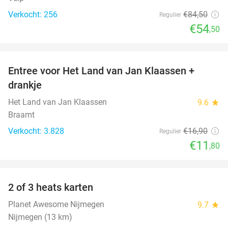
Verkocht: 256
€84
,50
Regulier
€54
,50
favorite_border
Entree voor Het Land van Jan Klaassen +
30%
drankje
Het Land van Jan Klaassen
9.6
star
Braamt
Verkocht: 3.828
€16
,90
Regulier
€11
,80
favorite_border
2 of 3 heats karten
29%
Planet Awesome Nijmegen
9.7
star
Nijmegen (13 km)