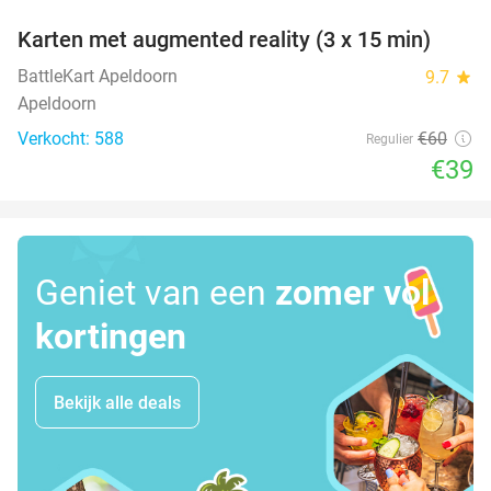
Karten met augmented reality (3 x 15 min)
35%
BattleKart Apeldoorn
9.7
star
Apeldoorn
Verkocht: 588
€60
Regulier
€39
Geniet van een
zomer vol
kortingen
Bekijk alle deals