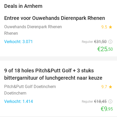
favorite_border
Deals in Arnhem
Entree voor Ouwehands Dierenpark Rhenen
19%
Ouwehands Dierenpark Rhenen
9.5
star
Rhenen
Verkocht: 3.071
€31
,50
Regulier
€25
,50
favorite_border
9 of 18 holes Pitch&Putt Golf + 3 stuks
46%
bittergarnituur of lunchgerecht naar keuze
Pitch&Putt Golf Doetinchem
9.7
star
Doetinchem
Verkocht: 1.414
€18
,45
Regulier
€9
,95