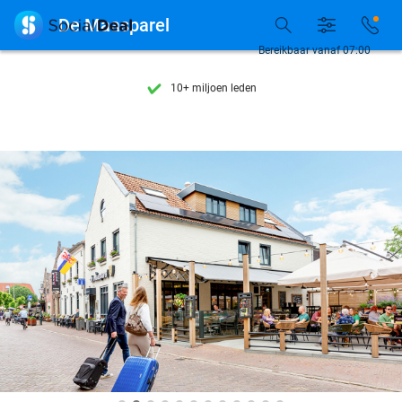
Ontdek 15.000+ deals

De Maasparel
7 dagen per week beschikbaar
Bereikbaar vanaf 07:00
10+ miljoen leden
9,4
op basis van
205.978 reviews
Ontdek 15.000+ deals
7 dagen per week beschikbaar
10+ miljoen leden