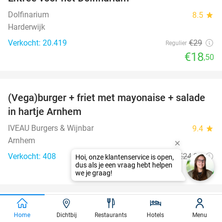
36%
Dolfinarium
8.5
star
Harderwijk
Verkocht: 20.419
€29
Regulier
€18
,50
favorite_border
(Vega)burger + friet met mayonaise + salade
36%
in hartje Arnhem
IVEAU Burgers & Wijnbar
9.4
star
Arnhem
Verkocht: 408
€24
,95
Regulier
Hoi, onze klantenservice is open,
dus als je een vraag hebt helpen
€16
we je graag!
favorite_border
2-gangen keuzediner bij Stan Arnhem
42%
Home
Dichtbij
Restaurants
Hotels
Menu