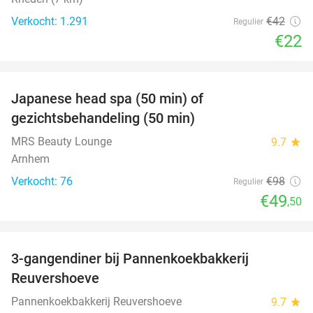
Verkocht: 1.291
€42
Regulier
€22
favorite_border
Japanese head spa (50 min) of
49%
gezichtsbehandeling (50 min)
MRS Beauty Lounge
9.7
star
Arnhem
Verkocht: 76
€98
Regulier
€49
,50
favorite_border
3-gangendiner bij Pannenkoekbakkerij
47%
Reuvershoeve
Pannenkoekbakkerij Reuvershoeve
9.7
star