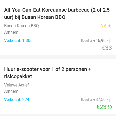
All-You-Can-Eat Koreaanse barbecue (2 of 2,5
30%
uur) bij Busan Korean BBQ
Busan Korean BBQ
8.6
star
Arnhem
Verkocht: 1.306
€46
,90
Regulier
€33
favorite_border
Huur e-scooter voor 1 of 2 personen +
37%
risicopakket
Veluwe Actief
Arnhem
Verkocht: 224
€37
,50
Regulier
€23
,50
favorite_border