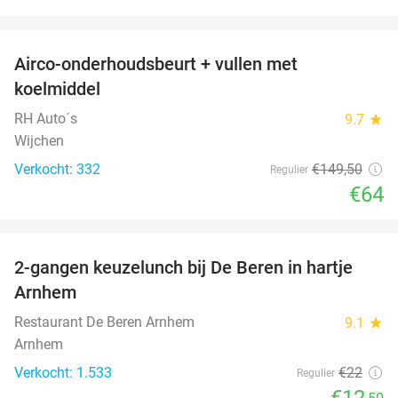
favorite_border
Airco-onderhoudsbeurt + vullen met
57%
koelmiddel
RH Auto´s
9.7
star
Wijchen
Verkocht: 332
€149
,50
Regulier
€64
favorite_border
2-gangen keuzelunch bij De Beren in hartje
43%
Arnhem
Restaurant De Beren Arnhem
9.1
star
Arnhem
Verkocht: 1.533
€22
Regulier
€12