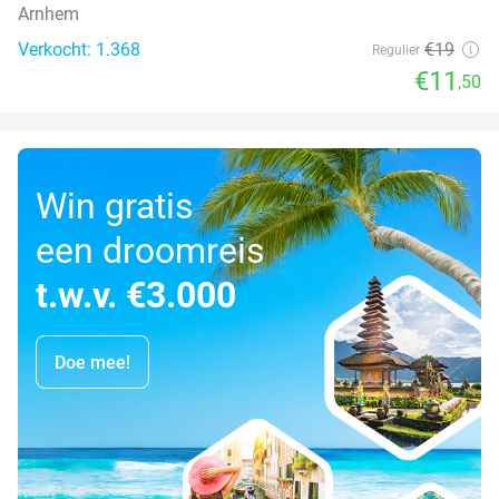
Arnhem
Verkocht: 1.368
€19
Regulier
€11
,50
Win gratis
een droomreis
t.w.v. €3.000
Doe mee!