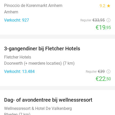
Pinoccio de Korenmarkt Arnhem
9.2
star
Arnhem
Verkocht: 927
€33
,95
Regulier
€19
,95
favorite_border
3-gangendiner bij Fletcher Hotels
42%
Fletcher Hotels
Doorwerth (+ meerdere locaties) (7 km)
Verkocht: 13.484
€39
Regulier
€22
,50
favorite_border
Dag- of avondentree bij wellnessresort
48%
Wellnessresort & Hotel De Valkenberg
Rheden (7 km)