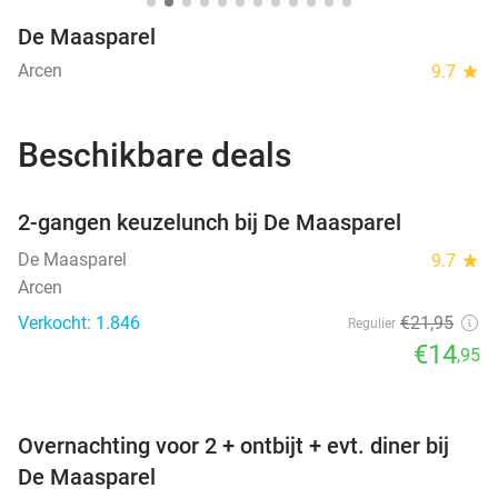
De Maasparel
Arcen
9.7
star
Beschikbare deals
favorite_border
2-gangen keuzelunch bij De Maasparel
De Maasparel
9.7
star
Arcen
Verkocht: 1.846
€21
,95
Regulier
€14
,95
favorite_border
Overnachting voor 2 + ontbijt + evt. diner bij
De Maasparel