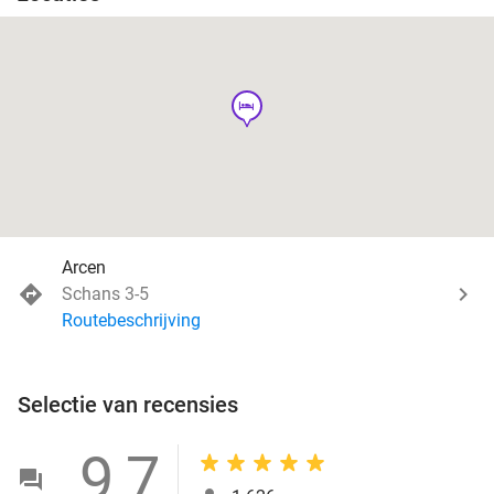
hotel
Arcen
Schans 3-5
Routebeschrijving
Selectie van recensies
9,7