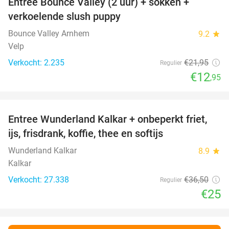
Entree Bounce Valley (2 uur) + sokken +
41%
verkoelende slush puppy
Bounce Valley Arnhem
9.2
star
Velp
Verkocht: 2.235
€21
,95
Regulier
€12
,95
favorite_border
Entree Wunderland Kalkar + onbeperkt friet,
32%
ijs, frisdrank, koffie, thee en softijs
Wunderland Kalkar
8.9
star
Kalkar
Verkocht: 27.338
€36
,50
Regulier
€25