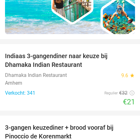
favorite_border
Indiaas 3-gangendiner naar keuze bij
34%
Dhamaka Indian Restaurant
Dhamaka Indian Restaurant
9.6
star
Arnhem
Verkocht: 341
€32
Regulier
€21
favorite_border
3-gangen keuzediner + brood vooraf bij
41%
Pinoccio de Korenmarkt