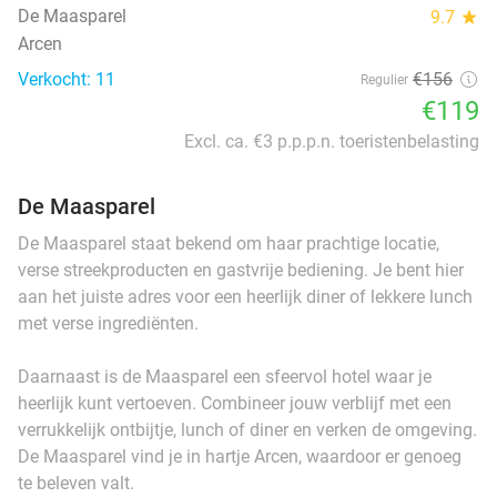
De Maasparel
9.7
star
Arcen
Verkocht: 11
€156
Regulier
€119
Excl. ca. €3 p.p.p.n. toeristenbelasting
De Maasparel
De Maasparel staat bekend om haar prachtige locatie,
verse streekproducten en gastvrije bediening. Je bent hier
aan het juiste adres voor een heerlijk diner of lekkere lunch
met verse ingrediënten.
Daarnaast is de Maasparel een sfeervol hotel waar je
heerlijk kunt vertoeven. Combineer jouw verblijf met een
verrukkelijk ontbijtje, lunch of diner en verken de omgeving.
De Maasparel vind je in hartje Arcen, waardoor er genoeg
te beleven valt.