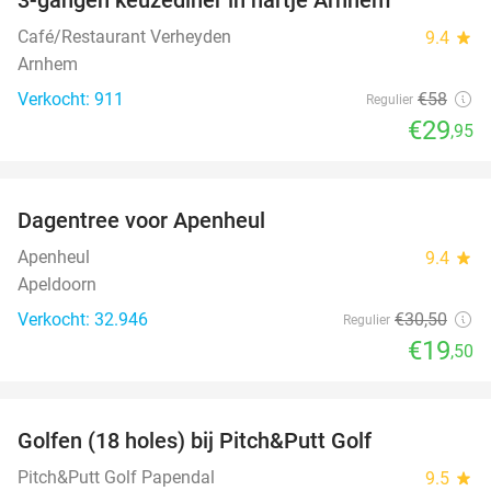
48%
Café/Restaurant Verheyden
9.4
star
Arnhem
Verkocht: 911
€58
Regulier
€29
,95
favorite_border
Dagentree voor Apenheul
36%
Apenheul
9.4
star
Apeldoorn
Verkocht: 32.946
€30
,50
Regulier
€19
,50
favorite_border
Golfen (18 holes) bij Pitch&Putt Golf
39%
Pitch&Putt Golf Papendal
9.5
star