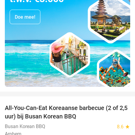
Doe mee!
favorite_border
All-You-Can-Eat Koreaanse barbecue (2 of 2,5
30%
uur) bij Busan Korean BBQ
Busan Korean BBQ
8.6
star
Arnhem