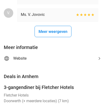
V.
Ms. V. Jovovic
Meer weergeven
Meer informatie
Website
favorite_border
Deals in Arnhem
3-gangendiner bij Fletcher Hotels
42%
Fletcher Hotels
Doorwerth (+ meerdere locaties) (7 km)