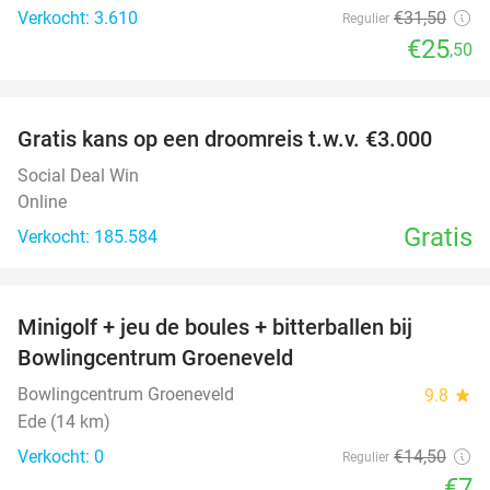
Verkocht: 3.610
€31
,50
Regulier
€25
,50
favorite_border
Gratis kans op een droomreis t.w.v. €3.000
Social Deal Win
Online
Gratis
Verkocht: 185.584
favorite_border
Minigolf + jeu de boules + bitterballen bij
52%
NEW
Bowlingcentrum Groeneveld
TODAY
Bowlingcentrum Groeneveld
9.8
star
Ede (14 km)
Verkocht: 0
€14
,50
Regulier
€7