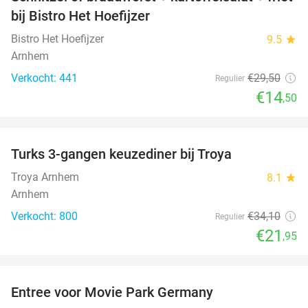
51%
bij Bistro Het Hoefijzer
Bistro Het Hoefijzer
9.5
star
Arnhem
Verkocht: 441
€29
,50
Regulier
€14
,50
favorite_border
Turks 3-gangen keuzediner bij Troya
36%
Troya Arnhem
8.1
star
Arnhem
Verkocht: 800
€34
,10
Regulier
€21
,95
favorite_border
Entree voor Movie Park Germany
38%