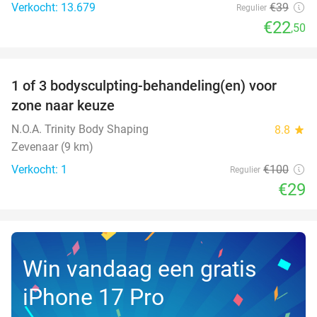
Verkocht: 13.679
€39
Regulier
€22
,50
favorite_border
1 of 3 bodysculpting-behandeling(en) voor
71%
NEW
zone naar keuze
TODAY
N.O.A. Trinity Body Shaping
8.8
star
Zevenaar (9 km)
Verkocht: 1
€100
Regulier
€29
Win vandaag een gratis
iPhone 17 Pro