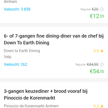
Arnhem
Verkocht: 3.858
€20
Regulier
€12
,95
favorite_border
6- of 7-gangen fine dining-diner van de chef bij
36%
Down To Earth Dining
Down to Earth Dining
9.9
star
Velp
Verkocht: 262
€84
,50
Regulier
€54
,50
favorite_border
3-gangen keuzediner + brood vooraf bij
41%
Pinoccio de Korenmarkt
Pinoccio de Korenmarkt Arnhem
9.2
star