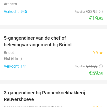
Arnhem
Verkocht: 945
€33
,95
Regulier
€19
,95
favorite_border
5-gangendiner van de chef of
20%
belevingsarrangement bij Bridot
Bridot
9.9
star
Elst (6 km)
Verkocht: 141
€74
,50
Regulier
€59
,50
favorite_border
3-gangendiner bij Pannenkoekbakkerij
47%
Reuvershoeve