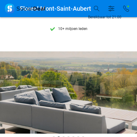
Ontdek 15.000+ deals

Floreal Mont-Saint-Aubert
7 dagen per week beschikbaar
Bereikbaar tot 21:00
10+ miljoen leden
9,4
op basis van
206.134 reviews
Ontdek 15.000+ deals
7 dagen per week beschikbaar
10+ miljoen leden