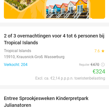
favorite_border
2 of 3 overnachtingen voor 4 tot 6 personen bij
31%
Tropical Islands
Tropical Islands
7.6
star
15910, Krausnick-Groß Wasserburg
Verkocht: 204
€470
Regulier
€324
Excl. ca. €2,14 p.p.p.n. toeristenbelasting
favorite_border
Entree Sprookjesweken Kinderpretpark
39%
Julianatoren