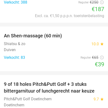
Verkocht: 388
€250
Regulier
€187
Excl. ca. €1,50 p.p.p.n. toeristenbelasting
favorite_border
An Shen-massage (60 min)
40%
Shiatsu & zo
10.0
star
Duiven
Verkocht: 83
€65
Regulier
€39
favorite_border
9 of 18 holes Pitch&Putt Golf + 3 stuks
46%
bittergarnituur of lunchgerecht naar keuze
Pitch&Putt Golf Doetinchem
9.7
star
Doetinchem