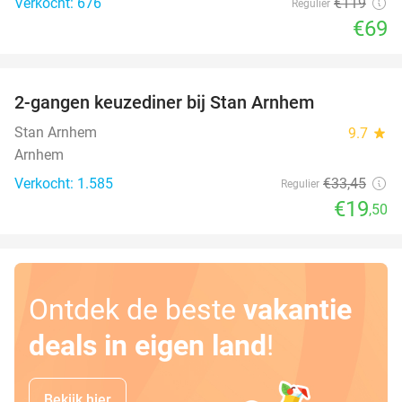
Verkocht: 676
€119
Regulier
€69
favorite_border
2-gangen keuzediner bij Stan Arnhem
42%
Stan Arnhem
9.7
star
Arnhem
Verkocht: 1.585
€33
,45
Regulier
€19
,50
Ontdek de beste
vakantie
deals in eigen land
!
Bekijk hier