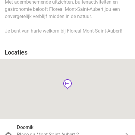
Met adembenemende uitzichten, buitenactiviteiten en
gastronomie belooft Floreal Mont-Saint-Aubert jou een
onvergetelijk verblijf midden in de natuur.
Je bent van harte welkom bij Floreal Mont-Saint-Aubert!
Locaties
hotel
Doornik
Place du Mont Saint-Aubert 2