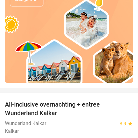
favorite_border
All-inclusive overnachting + entree
25%
Wunderland Kalkar
Wunderland Kalkar
8.9
star
Kalkar