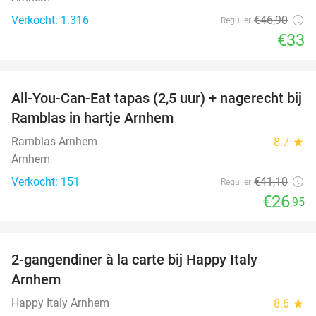
Verkocht: 1.316
€46
,90
Regulier
€33
favorite_border
All-You-Can-Eat tapas (2,5 uur) + nagerecht bij
34%
Ramblas in hartje Arnhem
Ramblas Arnhem
8.7
star
Arnhem
Verkocht: 151
€41
,10
Regulier
€26
,95
favorite_border
2-gangendiner à la carte bij Happy Italy
35%
Arnhem
Happy Italy Arnhem
8.6
star