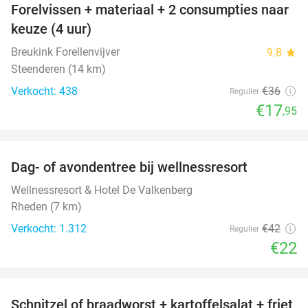
Forelvissen + materiaal + 2 consumpties naar
50%
keuze (4 uur)
Breukink Forellenvijver
9.8
star
Steenderen (14 km)
Verkocht: 438
€36
Regulier
€17
,95
favorite_border
Dag- of avondentree bij wellnessresort
48%
Wellnessresort & Hotel De Valkenberg
Rheden (7 km)
Verkocht: 1.312
€42
Regulier
€22
favorite_border
Schnitzel of braadworst + kartoffelsalat + friet