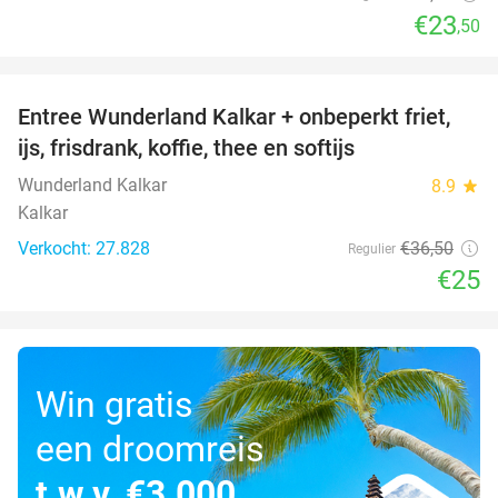
€23
,50
favorite_border
Entree Wunderland Kalkar + onbeperkt friet,
32%
ijs, frisdrank, koffie, thee en softijs
Wunderland Kalkar
8.9
star
Kalkar
Verkocht: 27.828
€36
,50
Regulier
€25
Win gratis
een droomreis
t.w.v. €3.000