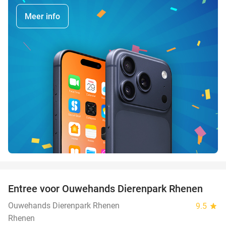
Meer info
favorite_border
Entree voor Ouwehands Dierenpark Rhenen
19%
Ouwehands Dierenpark Rhenen
9.5
star
Rhenen