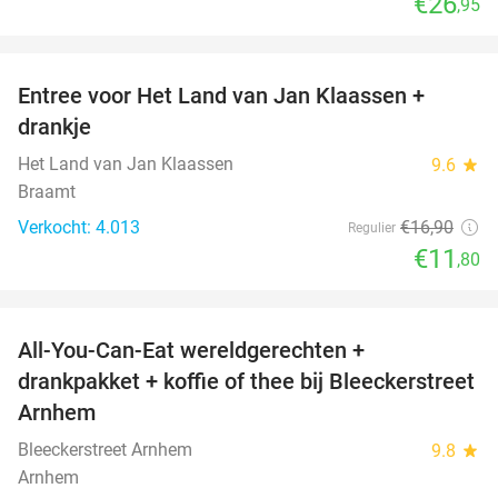
€26
,95
favorite_border
Entree voor Het Land van Jan Klaassen +
30%
drankje
Het Land van Jan Klaassen
9.6
star
Braamt
Verkocht: 4.013
€16
,90
Regulier
€11
,80
favorite_border
All-You-Can-Eat wereldgerechten +
25%
drankpakket + koffie of thee bij Bleeckerstreet
Arnhem
Bleeckerstreet Arnhem
9.8
star
Arnhem