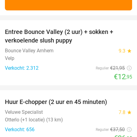
favorite_border
Entree Bounce Valley (2 uur) + sokken +
41%
verkoelende slush puppy
Bounce Valley Arnhem
9.3
star
Velp
Verkocht: 2.312
€21
,95
Regulier
€12
,95
favorite_border
Huur E-chopper (2 uur en 45 minuten)
28%
Veluwe Specialist
7.8
star
Otterlo (+1 locatie) (13 km)
Verkocht: 656
€37
,50
Regulier