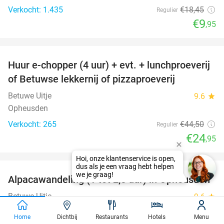
Verkocht: 1.435
€18
,45
Regulier
€9
,95
favorite_border
Huur e-chopper (4 uur) + evt. + lunchproeverij
44%
of Betuwse lekkernij of pizzaproeverij
Betuwe Uitje
9.6
star
Opheusden
Verkocht: 265
€44
,50
Regulier
€24
,95
favorite_border
Alpacawandeling (1 tot 2,5 uur) in Opheusden
38%
Betuwe Uitje
9.6
star
Opheusden
Home
Dichtbij
Restaurants
Hotels
Menu