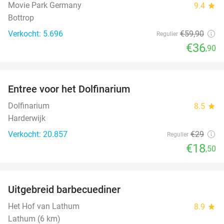
Movie Park Germany
9.4
star
Bottrop
Verkocht: 5.696
€59
,90
Regulier
€36
,90
favorite_border
Entree voor het Dolfinarium
36%
Dolfinarium
8.5
star
Harderwijk
Verkocht: 20.857
€29
Regulier
€18
,50
favorite_border
Uitgebreid barbecuediner
36%
Het Hof van Lathum
8.9
star
Lathum (6 km)