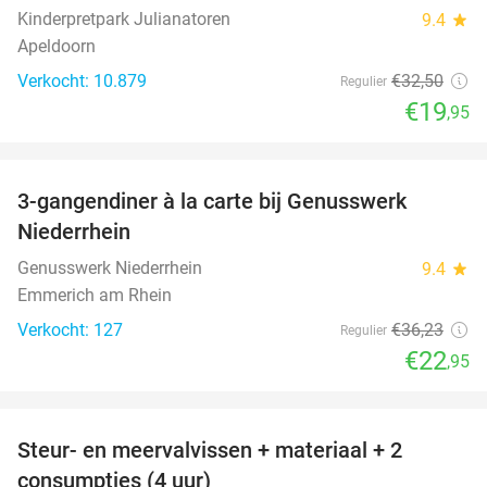
Kinderpretpark Julianatoren
9.4
star
Apeldoorn
Verkocht: 10.879
€32
,50
Regulier
€19
,95
favorite_border
3-gangendiner à la carte bij Genusswerk
37%
Niederrhein
Genusswerk Niederrhein
9.4
star
Emmerich am Rhein
Verkocht: 127
€36
,23
Regulier
€22
,95
favorite_border
Steur- en meervalvissen + materiaal + 2
43%
consumpties (4 uur)