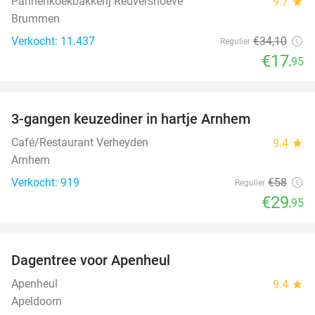
Pannenkoekbakkerij Reuvershoeve
9.7
star
Brummen
Verkocht: 11.437
€34
,10
Regulier
€17
,95
favorite_border
3-gangen keuzediner in hartje Arnhem
48%
Café/Restaurant Verheyden
9.4
star
Arnhem
Verkocht: 919
€58
Regulier
€29
,95
favorite_border
Dagentree voor Apenheul
36%
Apenheul
9.4
star
Apeldoorn