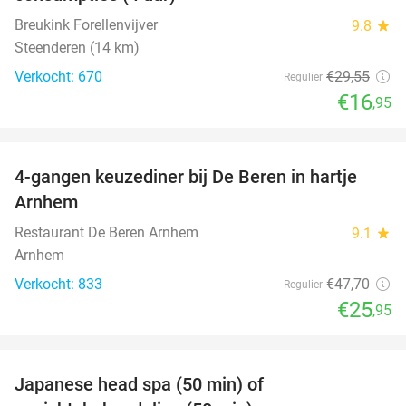
Breukink Forellenvijver
9.8
star
Steenderen (14 km)
Verkocht: 670
€29
,55
Regulier
€16
,95
favorite_border
4-gangen keuzediner bij De Beren in hartje
46%
Arnhem
Restaurant De Beren Arnhem
9.1
star
Arnhem
Verkocht: 833
€47
,70
Regulier
€25
,95
favorite_border
Japanese head spa (50 min) of
49%