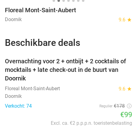
Floreal Mont-Saint-Aubert
Doornik
9.6
star
Beschikbare deals
favorite_border
Overnachting voor 2 + ontbijt + 2 cocktails of
mocktails + late check-out in de buurt van
Doornik
Floreal Mont-Saint-Aubert
9.6
star
Doornik
Verkocht: 74
€178
Regulier
€99
Excl. ca. €2 p.p.p.n. toeristenbelasting