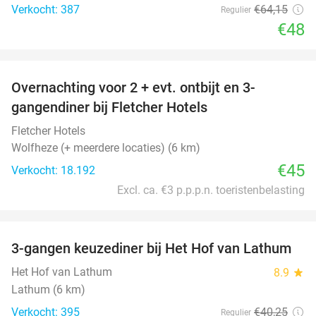
Verkocht: 387
€64
,15
Regulier
€48
favorite_border
Overnachting voor 2 + evt. ontbijt en 3-
gangendiner bij Fletcher Hotels
Fletcher Hotels
Wolfheze (+ meerdere locaties) (6 km)
€45
Verkocht: 18.192
Excl. ca. €3 p.p.p.n. toeristenbelasting
favorite_border
3-gangen keuzediner bij Het Hof van Lathum
42%
Het Hof van Lathum
8.9
star
Lathum (6 km)
Verkocht: 395
€40
,25
Regulier