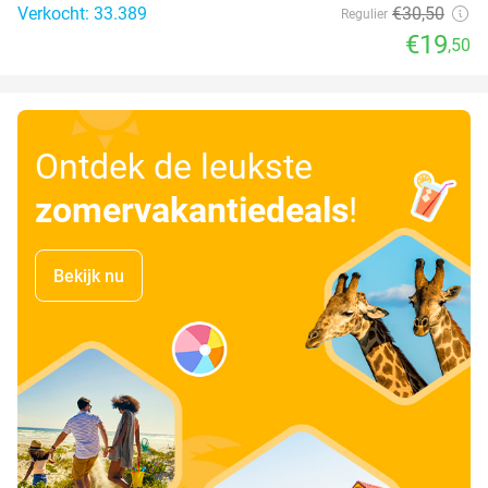
Verkocht: 33.389
€30
,50
Regulier
€19
,50
Ontdek de leukste
zomervakantiedeals
!
Bekijk nu