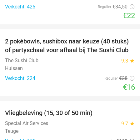
Verkocht: 425
€34
,50
Regulier
€22
favorite_border
2 pokébowls, sushibox naar keuze (40 stuks)
43%
of partyschaal voor afhaal bij The Sushi Club
The Sushi Club
9.3
star
Huissen
Verkocht: 224
€28
Regulier
€16
favorite_border
Vliegbeleving (15, 30 of 50 min)
42%
Special Air Services
9.7
star
Teuge