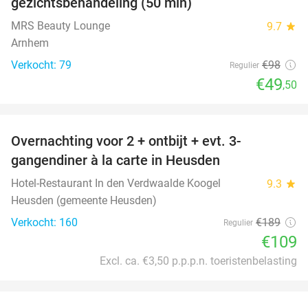
gezichtsbehandeling (50 min)
MRS Beauty Lounge
9.7
star
Arnhem
Verkocht: 79
€98
Regulier
€49
,50
favorite_border
Overnachting voor 2 + ontbijt + evt. 3-
42%
gangendiner à la carte in Heusden
Hotel-Restaurant In den Verdwaalde Koogel
9.3
star
Heusden (gemeente Heusden)
Verkocht: 160
€189
Regulier
€109
Excl. ca. €3,50 p.p.p.n. toeristenbelasting
favorite_border