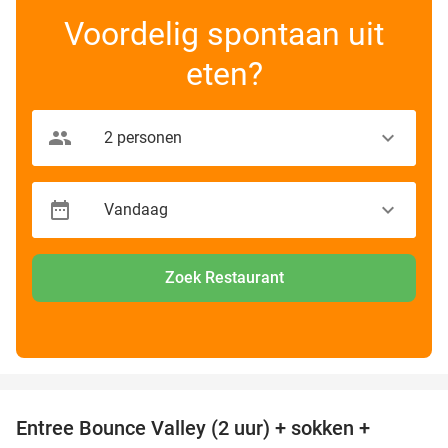
Voordelig spontaan uit
eten?
Zoek Restaurant
favorite_border
Entree Bounce Valley (2 uur) + sokken +
41%