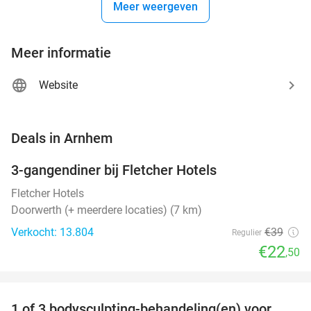
Meer weergeven
Meer informatie
Website
favorite_border
Deals in Arnhem
3-gangendiner bij Fletcher Hotels
42%
Fletcher Hotels
Doorwerth (+ meerdere locaties) (7 km)
Verkocht: 13.804
€39
Regulier
€22
,50
favorite_border
1 of 3 bodysculpting-behandeling(en) voor