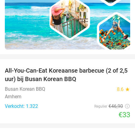
favorite_border
All-You-Can-Eat Koreaanse barbecue (2 of 2,5
30%
uur) bij Busan Korean BBQ
Busan Korean BBQ
8.6
star
Arnhem
Verkocht: 1.322
€46
,90
Regulier
€33
favorite_border