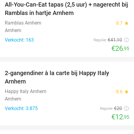
All-You-Can-Eat tapas (2,5 uur) + nagerecht bij
34%
Ramblas in hartje Arnhem
Ramblas Arnhem
8.7
star
Arnhem
Verkocht: 163
€41
,10
Regulier
€26
,95
favorite_border
2-gangendiner à la carte bij Happy Italy
35%
Arnhem
Happy Italy Arnhem
8.6
star
Arnhem
Verkocht: 3.875
€20
Regulier
€12
,95
favorite_border