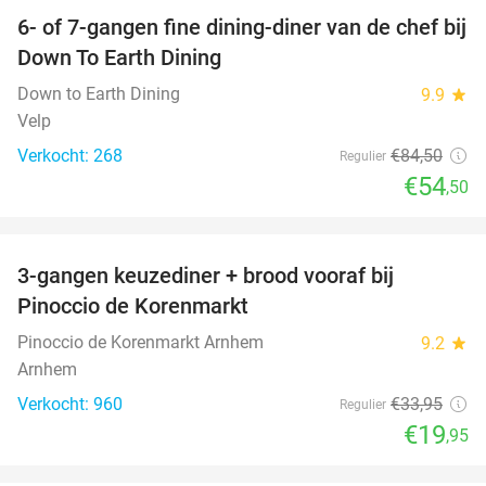
6- of 7-gangen fine dining-diner van de chef bij
36%
Down To Earth Dining
Down to Earth Dining
9.9
star
Velp
Verkocht: 268
€84
,50
Regulier
€54
,50
favorite_border
3-gangen keuzediner + brood vooraf bij
41%
Pinoccio de Korenmarkt
Pinoccio de Korenmarkt Arnhem
9.2
star
Arnhem
Verkocht: 960
€33
,95
Regulier
€19
,95
favorite_border