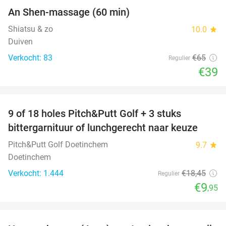
An Shen-massage (60 min)
40%
Shiatsu & zo
10.0
star
Duiven
Verkocht: 83
€65
Regulier
€39
favorite_border
9 of 18 holes Pitch&Putt Golf + 3 stuks
46%
bittergarnituur of lunchgerecht naar keuze
Pitch&Putt Golf Doetinchem
9.7
star
Doetinchem
Verkocht: 1.444
€18
,45
Regulier
€9
,95
favorite_border