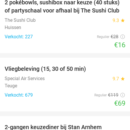
2 pokébowls, sushibox naar keuze (40 stuks)
43%
of partyschaal voor afhaal bij The Sushi Club
The Sushi Club
9.3
star
Huissen
Verkocht: 227
€28
Regulier
€16
favorite_border
Vliegbeleving (15, 30 of 50 min)
42%
Special Air Services
9.7
star
Teuge
Verkocht: 679
€119
Regulier
€69
favorite_border
2-gangen keuzediner bij Stan Arnhem
42%