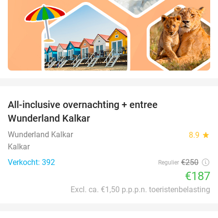
favorite_border
All-inclusive overnachting + entree
25%
Wunderland Kalkar
Wunderland Kalkar
8.9
star
Kalkar
Verkocht: 392
€250
Regulier
€187
Excl. ca. €1,50 p.p.p.n. toeristenbelasting
favorite_border