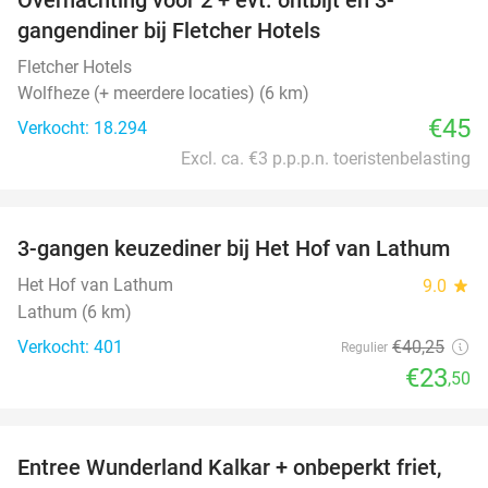
gangendiner bij Fletcher Hotels
Fletcher Hotels
Wolfheze (+ meerdere locaties) (6 km)
€45
Verkocht: 18.294
Excl. ca. €3 p.p.p.n. toeristenbelasting
favorite_border
3-gangen keuzediner bij Het Hof van Lathum
42%
Het Hof van Lathum
9.0
star
Lathum (6 km)
Verkocht: 401
€40
,25
Regulier
€23
,50
favorite_border
Entree Wunderland Kalkar + onbeperkt friet,
32%