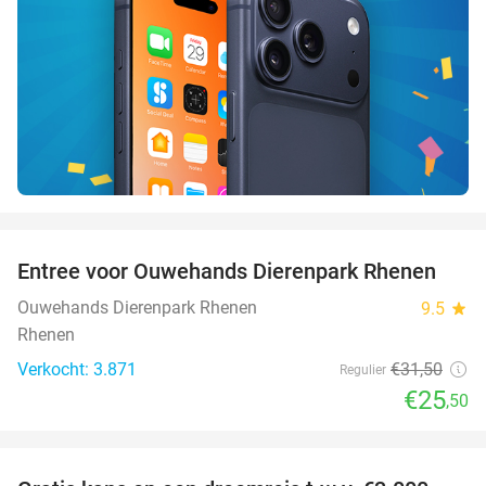
favorite_border
Entree voor Ouwehands Dierenpark Rhenen
19%
Ouwehands Dierenpark Rhenen
9.5
star
Rhenen
Verkocht: 3.871
€31
,50
Regulier
€25
,50
favorite_border