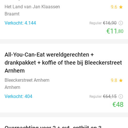
Het Land van Jan Klaassen
9.6
star
Braamt
Verkocht: 4.144
€16
,90
Regulier
€11
,80
favorite_border
All-You-Can-Eat wereldgerechten +
25%
drankpakket + koffie of thee bij Bleeckerstreet
Arnhem
Bleeckerstreet Arnhem
9.8
star
Arnhem
Verkocht: 404
€64
,15
Regulier
€48
favorite_border
Overnachting voor 2 + evt. ontbijt en 3-