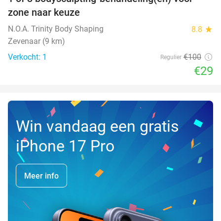
71%
NEW
zone naar keuze
TODAY
N.O.A. Trinity Body Shaping
8.8
star
Zevenaar (9 km)
Verkocht: 1
€100
Regulier
€29
Win vandaag een gratis
iPhone 17 Pro
Meer info