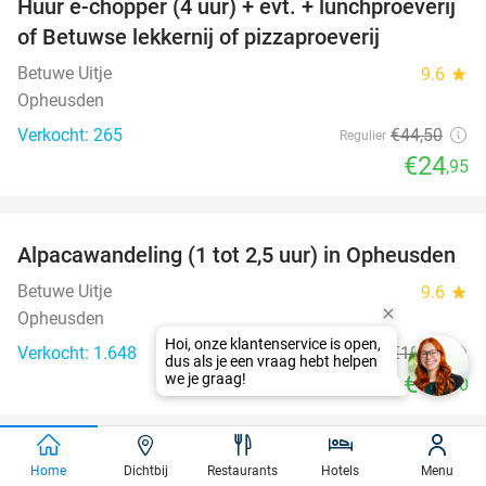
Huur e-chopper (4 uur) + evt. + lunchproeverij
44%
of Betuwse lekkernij of pizzaproeverij
Betuwe Uitje
9.6
star
Opheusden
Verkocht: 265
€44
,50
Regulier
€24
,95
favorite_border
Alpacawandeling (1 tot 2,5 uur) in Opheusden
38%
Betuwe Uitje
9.6
star
Opheusden
Verkocht: 1.648
€18
,50
Regulier
€11
,50
favorite_border
2-gangenlunch bij Restaurant GIGI in hartje
43%
Home
Dichtbij
Restaurants
Hotels
Menu