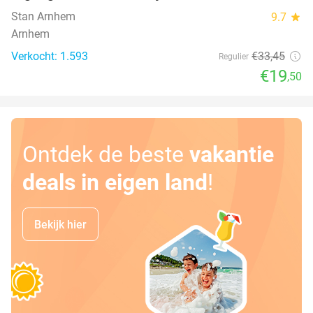
Stan Arnhem
9.7
star
Arnhem
Verkocht: 1.593
€33
,45
Regulier
€19
,50
Ontdek de beste
vakantie
deals in eigen land
!
Bekijk hier