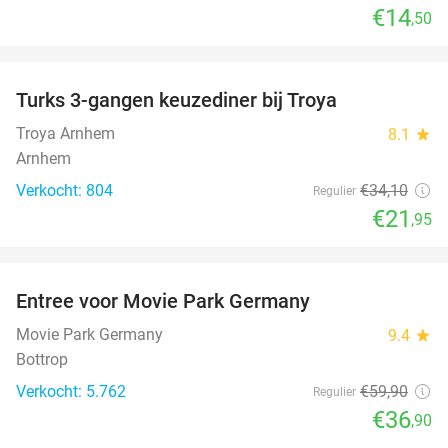
€14
,50
favorite_border
Turks 3-gangen keuzediner bij Troya
36%
Troya Arnhem
8.1
star
Arnhem
Verkocht: 804
€34
,10
Regulier
€21
,95
favorite_border
Entree voor Movie Park Germany
38%
Movie Park Germany
9.4
star
Bottrop
Verkocht: 5.762
€59
,90
Regulier
€36
,90