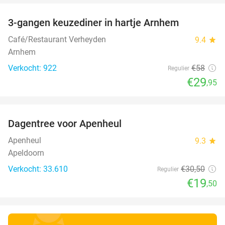
3-gangen keuzediner in hartje Arnhem
48%
Café/Restaurant Verheyden
9.4
star
Arnhem
Verkocht: 922
€58
Regulier
€29
,95
favorite_border
Dagentree voor Apenheul
36%
Apenheul
9.3
star
Apeldoorn
Verkocht: 33.610
€30
,50
Regulier
€19
,50