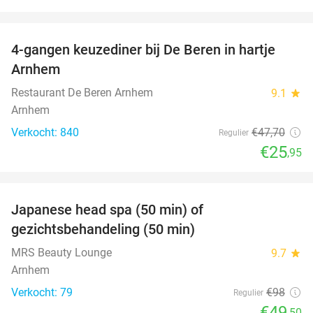
favorite_border
4-gangen keuzediner bij De Beren in hartje
46%
Arnhem
Restaurant De Beren Arnhem
9.1
star
Arnhem
Verkocht: 840
€47
,70
Regulier
€25
,95
favorite_border
Japanese head spa (50 min) of
49%
gezichtsbehandeling (50 min)
MRS Beauty Lounge
9.7
star
Arnhem
Verkocht: 79
€98
Regulier
€49
,50