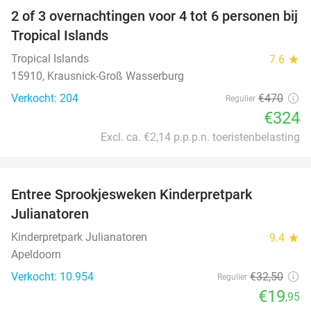
2 of 3 overnachtingen voor 4 tot 6 personen bij
31%
Tropical Islands
Tropical Islands
7.6
star
15910, Krausnick-Groß Wasserburg
Verkocht: 204
€470
Regulier
€324
Excl. ca. €2,14 p.p.p.n. toeristenbelasting
favorite_border
Entree Sprookjesweken Kinderpretpark
39%
Julianatoren
Kinderpretpark Julianatoren
9.4
star
Apeldoorn
Verkocht: 10.954
€32
,50
Regulier
€19
,95