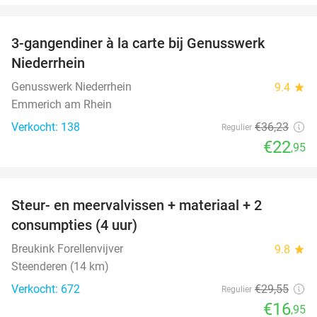
favorite_border
3-gangendiner à la carte bij Genusswerk
37%
Niederrhein
Genusswerk Niederrhein
9.4
star
Emmerich am Rhein
Verkocht: 138
€36
,23
Regulier
€22
,95
favorite_border
Steur- en meervalvissen + materiaal + 2
43%
consumpties (4 uur)
Breukink Forellenvijver
9.8
star
Steenderen (14 km)
Verkocht: 672
€29
,55
Regulier
€16
,95