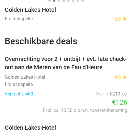
Golden Lakes Hotel
Froidchapelle
9.8
star
Beschikbare deals
favorite_border
Overnachting voor 2 + ontbijt + evt. late check-
out aan de Meren van de Eau d'Heure
Golden Lakes Hotel
9.8
star
Froidchapelle
Verkocht: 463
€210
Regulier
€126
Excl. ca. €3,50 p.p.p.n. toeristenbelasting
Golden Lakes Hotel