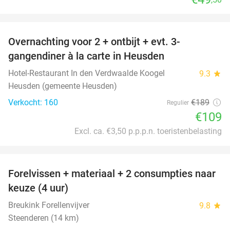
favorite_border
Overnachting voor 2 + ontbijt + evt. 3-
42%
gangendiner à la carte in Heusden
Hotel-Restaurant In den Verdwaalde Koogel
9.3
star
Heusden (gemeente Heusden)
Verkocht: 160
€189
Regulier
€109
Excl. ca. €3,50 p.p.p.n. toeristenbelasting
favorite_border
Forelvissen + materiaal + 2 consumpties naar
50%
keuze (4 uur)
Breukink Forellenvijver
9.8
star
Steenderen (14 km)