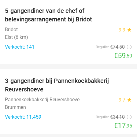
5-gangendiner van de chef of
20%
belevingsarrangement bij Bridot
Bridot
9.9
star
Elst (6 km)
Verkocht: 141
€74
,50
Regulier
€59
,50
favorite_border
3-gangendiner bij Pannenkoekbakkerij
47%
Reuvershoeve
Pannenkoekbakkerij Reuvershoeve
9.7
star
Brummen
Verkocht: 11.459
€34
,10
Regulier
€17
,95
favorite_border