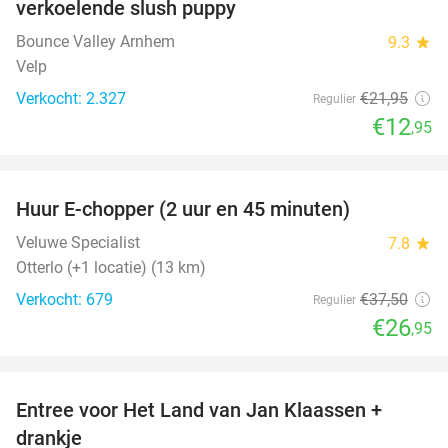
verkoelende slush puppy
Bounce Valley Arnhem
9.3
star
Velp
Verkocht: 2.327
€21
,95
Regulier
€12
,95
favorite_border
Huur E-chopper (2 uur en 45 minuten)
28%
Veluwe Specialist
7.8
star
Otterlo (+1 locatie) (13 km)
Verkocht: 679
€37
,50
Regulier
€26
,95
favorite_border
Entree voor Het Land van Jan Klaassen +
30%
drankje