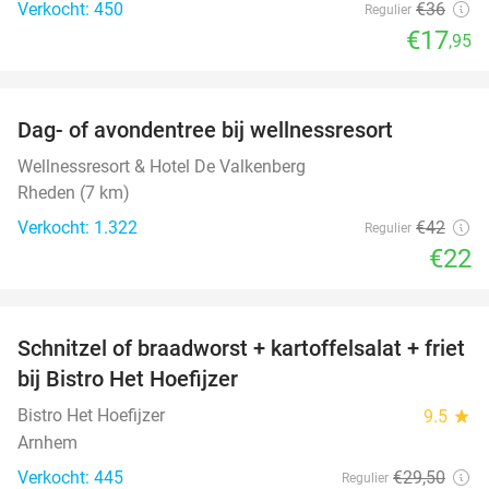
Verkocht: 450
€36
Regulier
€17
,95
favorite_border
Dag- of avondentree bij wellnessresort
48%
Wellnessresort & Hotel De Valkenberg
Rheden (7 km)
Verkocht: 1.322
€42
Regulier
€22
favorite_border
Schnitzel of braadworst + kartoffelsalat + friet
51%
bij Bistro Het Hoefijzer
Bistro Het Hoefijzer
9.5
star
Arnhem
Verkocht: 445
€29
,50
Regulier