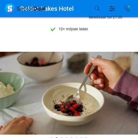
Ontdek 15.000+ deals

Golden Lakes Hotel
7 dagen per week beschikbaar
Bereikbaar tot 21:00
10+ miljoen leden
9,4
op basis van
206.233 reviews
Ontdek 15.000+ deals
7 dagen per week beschikbaar
10+ miljoen leden