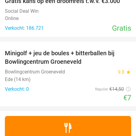
Gratis kans op een droomreis t.w.v. €3.000
Social Deal Win
Online
Gratis
Verkocht: 186.721
favorite_border
Minigolf + jeu de boules + bitterballen bij
52%
NEW
Bowlingcentrum Groeneveld
TODAY
Bowlingcentrum Groeneveld
9.8
star
Ede (14 km)
Verkocht: 0
€14
,50
Regulier
€7