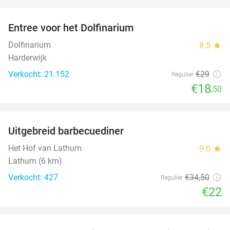
favorite_border
Entree voor het Dolfinarium
36%
Dolfinarium
8.5
star
Harderwijk
Verkocht: 21.152
€29
Regulier
€18
,50
favorite_border
Uitgebreid barbecuediner
36%
Het Hof van Lathum
9.0
star
Lathum (6 km)
Verkocht: 427
€34
,50
Regulier
€22
favorite_border