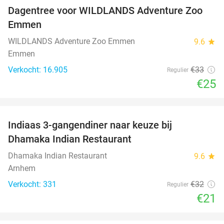
Dagentree voor WILDLANDS Adventure Zoo
24%
Emmen
WILDLANDS Adventure Zoo Emmen
9.6
star
Emmen
Verkocht: 16.905
€33
Regulier
€25
favorite_border
Indiaas 3-gangendiner naar keuze bij
34%
Dhamaka Indian Restaurant
Dhamaka Indian Restaurant
9.6
star
Arnhem
Verkocht: 331
€32
Regulier
€21
favorite_border