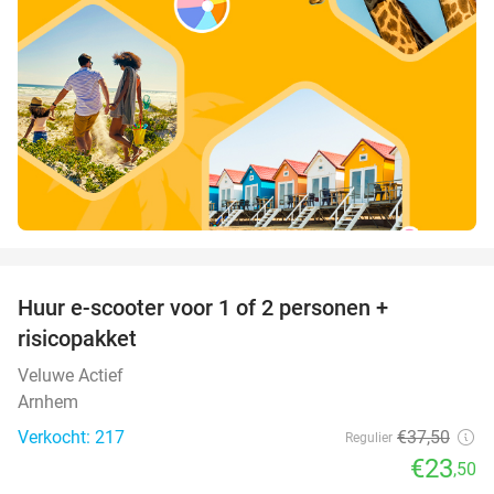
favorite_border
Huur e-scooter voor 1 of 2 personen +
37%
risicopakket
Veluwe Actief
Arnhem
Verkocht: 217
€37
,50
Regulier
€23
,50