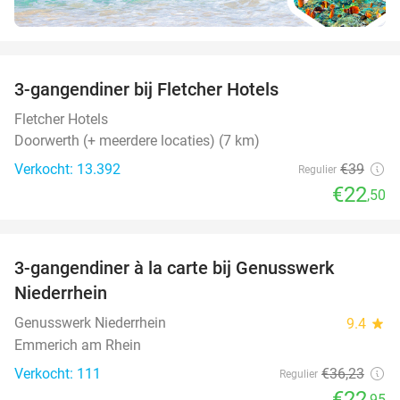
favorite_border
3-gangendiner bij Fletcher Hotels
42%
Fletcher Hotels
Doorwerth (+ meerdere locaties) (7 km)
Verkocht: 13.392
€39
Regulier
€22
,50
favorite_border
3-gangendiner à la carte bij Genusswerk
37%
Niederrhein
Genusswerk Niederrhein
9.4
star
Emmerich am Rhein
Verkocht: 111
€36
,23
Regulier
€22
,95