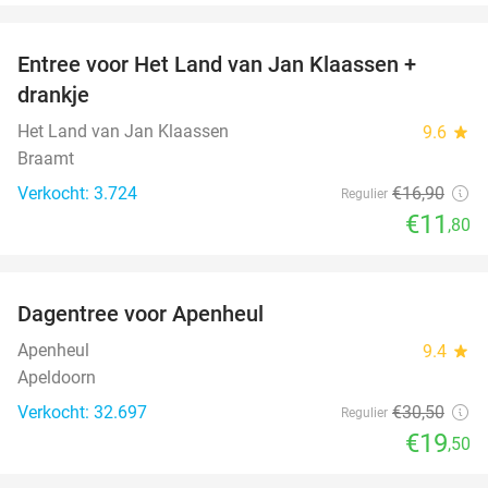
favorite_border
Entree voor Het Land van Jan Klaassen +
30%
drankje
Het Land van Jan Klaassen
9.6
star
Braamt
Verkocht: 3.724
€16
,90
Regulier
€11
,80
favorite_border
Dagentree voor Apenheul
36%
Apenheul
9.4
star
Apeldoorn
Verkocht: 32.697
€30
,50
Regulier
€19
,50
favorite_border