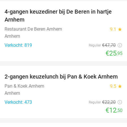
4-gangen keuzediner bij De Beren in hartje
46%
Arnhem
Restaurant De Beren Arnhem
9.1
star
Arnhem
Verkocht: 819
€47
,70
Regulier
€25
,95
favorite_border
2-gangen keuzelunch bij Pan & Koek Arnhem
44%
Pan & Koek Arnhem
9.5
star
Arnhem
Verkocht: 473
€22
,20
Regulier
€12
,50
favorite_border