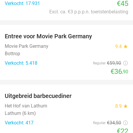
€45
Verkocht: 17.931
Excl. ca. €3 p.p.p.n. toeristenbelasting
favorite_border
Entree voor Movie Park Germany
38%
Movie Park Germany
9.4
star
Bottrop
Verkocht: 5.418
€59
,90
Regulier
€36
,90
favorite_border
Uitgebreid barbecuediner
36%
Het Hof van Lathum
8.9
star
Lathum (6 km)
Verkocht: 417
€34
,50
Regulier
€22