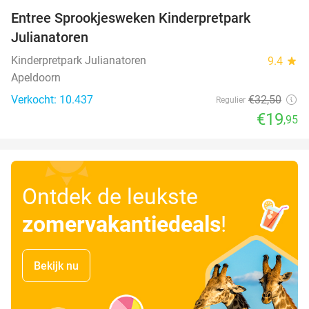
Entree Sprookjesweken Kinderpretpark
39%
Julianatoren
Kinderpretpark Julianatoren
9.4
star
Apeldoorn
Verkocht: 10.437
€32
,50
Regulier
€19
,95
Ontdek de leukste
zomervakantiedeals
!
Bekijk nu