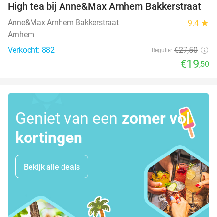
High tea bij Anne&Max Arnhem Bakkerstraat
29%
Anne&Max Arnhem Bakkerstraat
9.4
star
Arnhem
Verkocht: 882
€27
,50
Regulier
€19
,50
Geniet van een
zomer vol
kortingen
Bekijk alle deals