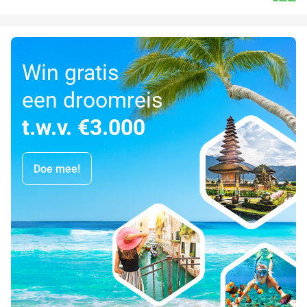
Win gratis
een droomreis
t.w.v. €3.000
Doe mee!