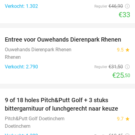
Verkocht: 1.302
€46
,90
Regulier
€33
favorite_border
Entree voor Ouwehands Dierenpark Rhenen
19%
Ouwehands Dierenpark Rhenen
9.5
star
Rhenen
Verkocht: 2.790
€31
,50
Regulier
€25
,50
favorite_border
9 of 18 holes Pitch&Putt Golf + 3 stuks
46%
bittergarnituur of lunchgerecht naar keuze
Pitch&Putt Golf Doetinchem
9.7
star
Doetinchem