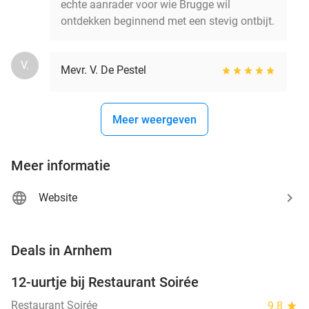
echte aanrader voor wie Brugge wil
ontdekken beginnend met een stevig ontbijt.
V.
Mevr. V. De Pestel
Meer weergeven
Meer informatie
Website
favorite_border
Deals in Arnhem
12-uurtje bij Restaurant Soirée
38%
Restaurant Soirée
9.8
star