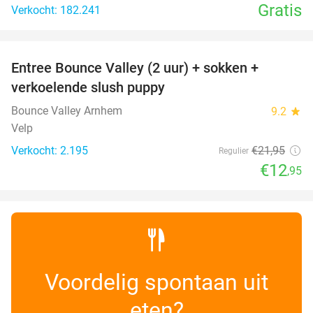
Gratis
Verkocht: 182.241
favorite_border
Entree Bounce Valley (2 uur) + sokken +
41%
verkoelende slush puppy
Bounce Valley Arnhem
9.2
star
Velp
Verkocht: 2.195
€21
,95
Regulier
€12
,95
Voordelig spontaan uit
eten?