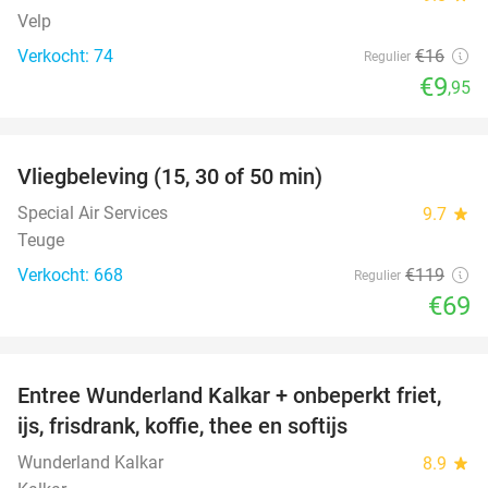
Velp
Verkocht: 74
€16
Regulier
€9
,95
favorite_border
Vliegbeleving (15, 30 of 50 min)
42%
Special Air Services
9.7
star
Teuge
Verkocht: 668
€119
Regulier
€69
favorite_border
Entree Wunderland Kalkar + onbeperkt friet,
32%
ijs, frisdrank, koffie, thee en softijs
Wunderland Kalkar
8.9
star