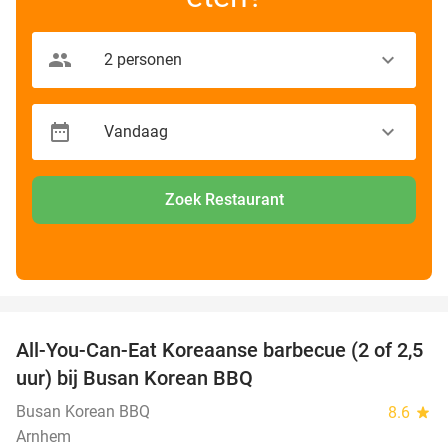
Zoek Restaurant
favorite_border
All-You-Can-Eat Koreaanse barbecue (2 of 2,5
30%
uur) bij Busan Korean BBQ
Busan Korean BBQ
8.6
star
Arnhem