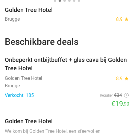
Golden Tree Hotel
Brugge
8.9
star
Beschikbare deals
favorite_border
Onbeperkt ontbijtbuffet + glas cava bij Golden
Tree Hotel
Golden Tree Hotel
8.9
star
Brugge
Verkocht: 185
€34
Regulier
€19
,90
Golden Tree Hotel
Welkom bij Golden Tree Hotel, een sfeervol en