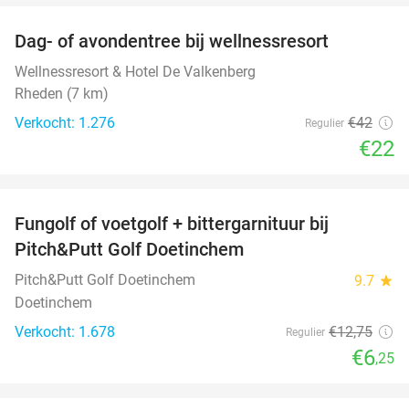
Dag- of avondentree bij wellnessresort
48%
Wellnessresort & Hotel De Valkenberg
Rheden (7 km)
Verkocht: 1.276
€42
Regulier
€22
favorite_border
Fungolf of voetgolf + bittergarnituur bij
51%
Pitch&Putt Golf Doetinchem
Pitch&Putt Golf Doetinchem
9.7
star
Doetinchem
Verkocht: 1.678
€12
,75
Regulier
€6
,25
favorite_border