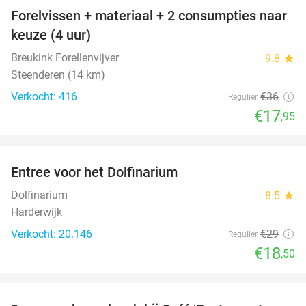
Forelvissen + materiaal + 2 consumpties naar
50%
keuze (4 uur)
Breukink Forellenvijver
9.8
star
Steenderen (14 km)
Verkocht: 416
€36
Regulier
€17
,95
favorite_border
Entree voor het Dolfinarium
36%
Dolfinarium
8.5
star
Harderwijk
Verkocht: 20.146
€29
Regulier
€18
,50
favorite_border