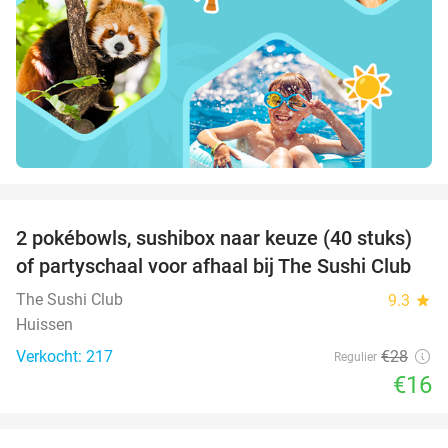
favorite_border
2 pokébowls, sushibox naar keuze (40 stuks)
43%
of partyschaal voor afhaal bij The Sushi Club
The Sushi Club
9.3
star
Huissen
Verkocht: 217
€28
Regulier
€16
favorite_border