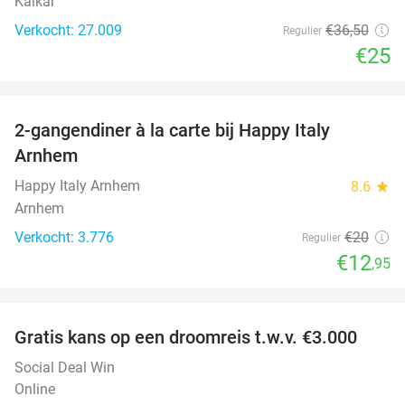
Kalkar
Verkocht: 27.009
€36
,50
Regulier
€25
favorite_border
2-gangendiner à la carte bij Happy Italy
35%
Arnhem
Happy Italy Arnhem
8.6
star
Arnhem
Verkocht: 3.776
€20
Regulier
€12
,95
favorite_border
Gratis kans op een droomreis t.w.v. €3.000
Social Deal Win
Online