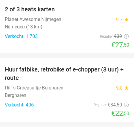
2 of 3 heats karten
29%
Planet Awesome Nijmegen
9.7
star
Nijmegen (13 km)
Verkocht: 1.703
€39
Regulier
€27
,50
favorite_border
Huur fatbike, retrobike of e-chopper (3 uur) +
35%
route
Hill´s Groepsuitje Bergharen
9.8
star
Bergharen
Verkocht: 406
€34
,50
Regulier
€22
,50
favorite_border