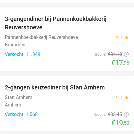
favorite_border
3-gangendiner bij Pannenkoekbakkerij
47%
Reuvershoeve
Pannenkoekbakkerij Reuvershoeve
9.7
star
Brummen
Verkocht: 11.349
€34
,10
Regulier
€17
,95
favorite_border
2-gangen keuzediner bij Stan Arnhem
42%
Stan Arnhem
9.7
star
Arnhem
Verkocht: 1.568
€33
,45
Regulier
€19
,50
favorite_border