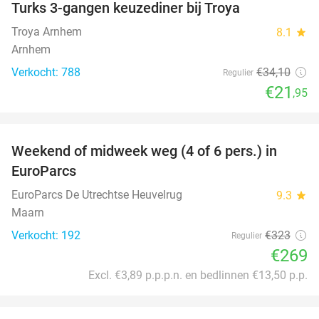
Turks 3-gangen keuzediner bij Troya
36%
Troya Arnhem
8.1
star
Arnhem
Verkocht: 788
€34
,10
Regulier
€21
,95
favorite_border
Weekend of midweek weg (4 of 6 pers.) in
17%
EuroParcs
EuroParcs De Utrechtse Heuvelrug
9.3
star
Maarn
Verkocht: 192
€323
Regulier
€269
Excl. €3,89 p.p.p.n. en bedlinnen €13,50 p.p.
favorite_border