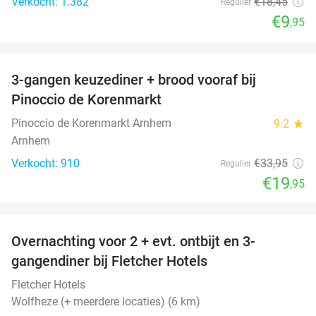
Verkocht: 1.382
€18
,45
Regulier
€9
,95
favorite_border
3-gangen keuzediner + brood vooraf bij
41%
Pinoccio de Korenmarkt
Pinoccio de Korenmarkt Arnhem
9.2
star
Arnhem
Verkocht: 910
€33
,95
Regulier
€19
,95
favorite_border
Overnachting voor 2 + evt. ontbijt en 3-
gangendiner bij Fletcher Hotels
Fletcher Hotels
Wolfheze (+ meerdere locaties) (6 km)