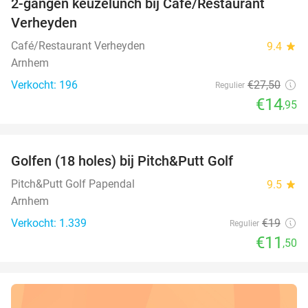
2-gangen keuzelunch bij Café/Restaurant
46%
Verheyden
Café/Restaurant Verheyden
9.4
star
Arnhem
Verkocht: 196
€27
,50
Regulier
€14
,95
favorite_border
Golfen (18 holes) bij Pitch&Putt Golf
39%
Pitch&Putt Golf Papendal
9.5
star
Arnhem
Verkocht: 1.339
€19
Regulier
€11
,50