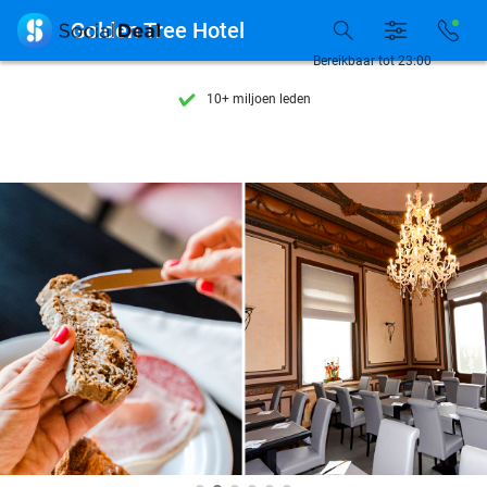
Ontdek 15.000+ deals

Golden Tree Hotel
7 dagen per week beschikbaar
Bereikbaar tot 23:00
10+ miljoen leden
9,4
op basis van
205.826 reviews
Ontdek 15.000+ deals
7 dagen per week beschikbaar
10+ miljoen leden