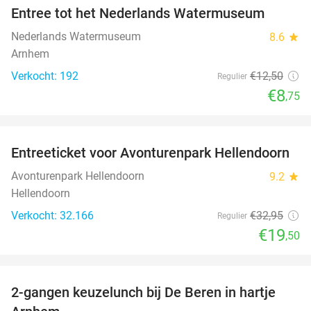
Entree tot het Nederlands Watermuseum
30%
Nederlands Watermuseum
8.6
star
Arnhem
Verkocht: 192
€12
,50
Regulier
€8
,75
favorite_border
Entreeticket voor Avonturenpark Hellendoorn
41%
Avonturenpark Hellendoorn
9.2
star
Hellendoorn
Verkocht: 32.166
€32
,95
Regulier
€19
,50
favorite_border
2-gangen keuzelunch bij De Beren in hartje
43%