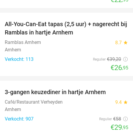
favorite_border
All-You-Can-Eat tapas (2,5 uur) + nagerecht bij
31%
Ramblas in hartje Arnhem
Ramblas Arnhem
8.7
star
Arnhem
Verkocht: 113
€39
,20
Regulier
€26
,95
favorite_border
3-gangen keuzediner in hartje Arnhem
48%
Café/Restaurant Verheyden
9.4
star
Arnhem
Verkocht: 907
€58
Regulier
€29
,95