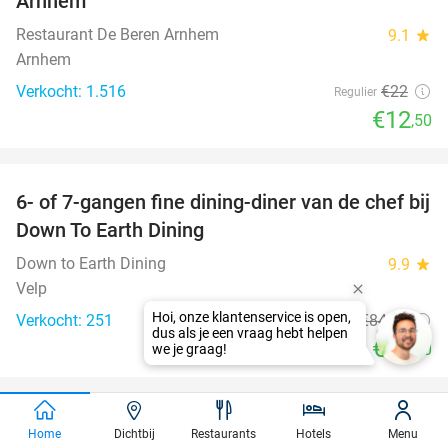
Arnhem
Restaurant De Beren Arnhem
9.1
star
Arnhem
Verkocht: 1.516
€22
Regulier
€12
,50
favorite_border
6- of 7-gangen fine dining-diner van de chef bij
36%
Down To Earth Dining
Down to Earth Dining
9.9
star
Velp
Verkocht: 251
€84
,50
Regulier
€54
,50
favorite_border
3-gangen keuzediner bij De Hoedt en de Rand
41%
Home
Dichtbij
Restaurants
Hotels
Menu