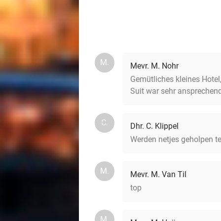
M.
Mevr. M. Nohr
Gemütliches kleines Hotel,
Suit war sehr ansprechend
C.
Dhr. C. Klippel
Werden netjes geholpen te
M.
Mevr. M. Van Til
top
M.