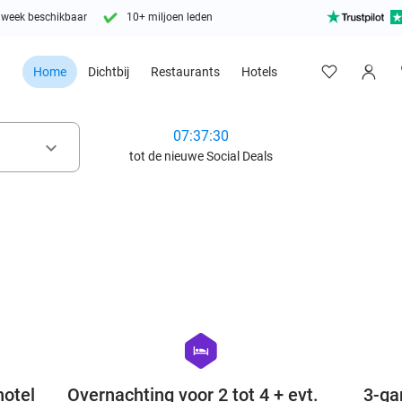
 week beschikbaar
10+ miljoen leden
Home
Dichtbij
Restaurants
Hotels
07:37:28
keyboard_arrow_down
tot de nieuwe Social Deals
favorite_border
favorite_border
hexagon
hotel
hotel
Overnachting voor 2 tot 4 + evt.
3-ga