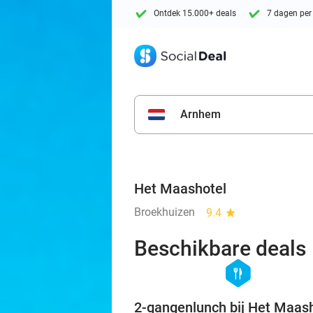
Ontdek 15.000+ deals
7 dagen per
Arnhem
Het Maashotel
Broekhuizen
9.4
star
Beschikbare deals
hexagon
food
2-gangenlunch bij Het Maas