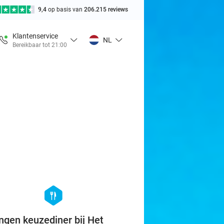
9,4
op basis van
206.215 reviews
Klantenservice
NL
Bereikbaar tot 21:00
favorite_border
hexagon
food
ngen keuzediner bij Het