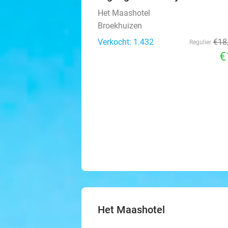
Het Maashotel
Broekhuizen
Verkocht: 1.432
€18
Regulier
€
Het Maashotel