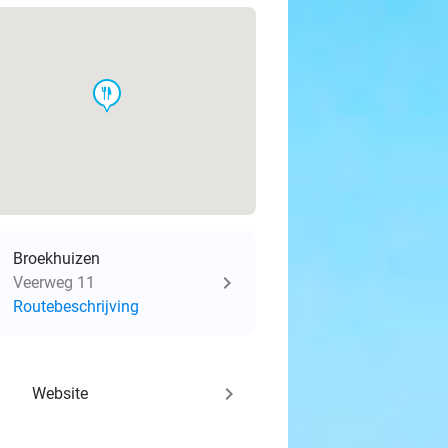
food
Broekhuizen
Veerweg 11
Routebeschrijving
keyboard_arrow_right
Website