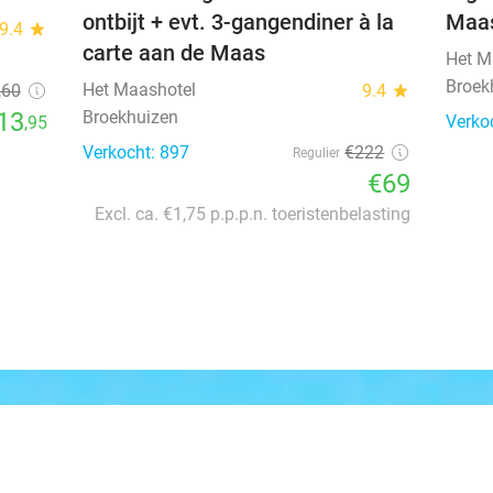
ontbijt + evt. 3-gangendiner à la
Maas
9.4
star
carte aan de Maas
Het M
Broek
Het Maashotel
,60
9.4
star
13
Broekhuizen
Verko
,95
Verkocht: 897
€222
Regulier
€69
Excl. ca. €1,75 p.p.p.n. toeristenbelasting