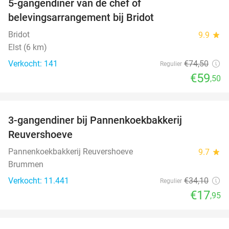
5-gangendiner van de chef of
20%
belevingsarrangement bij Bridot
Bridot
9.9
star
Elst (6 km)
Verkocht: 141
€74
,50
Regulier
€59
,50
favorite_border
3-gangendiner bij Pannenkoekbakkerij
47%
Reuvershoeve
Pannenkoekbakkerij Reuvershoeve
9.7
star
Brummen
Verkocht: 11.441
€34
,10
Regulier
€17
,95
favorite_border