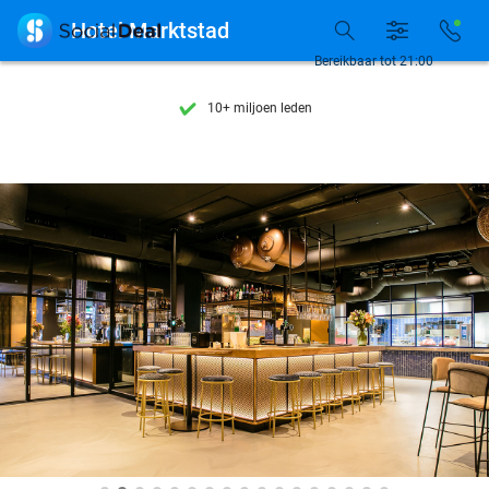
Ontdek 15.000+ deals

Hotel Marktstad
7 dagen per week beschikbaar
Bereikbaar tot 21:00
10+ miljoen leden
9,4
op basis van
206.160 reviews
Ontdek 15.000+ deals
7 dagen per week beschikbaar
10+ miljoen leden