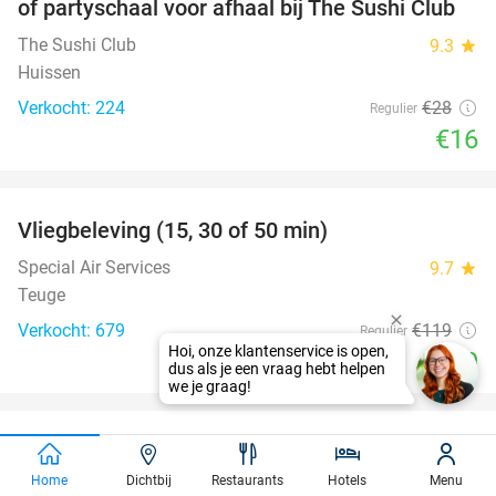
of partyschaal voor afhaal bij The Sushi Club
The Sushi Club
9.3
star
Huissen
Verkocht: 224
€28
Regulier
€16
favorite_border
Vliegbeleving (15, 30 of 50 min)
42%
Special Air Services
9.7
star
Teuge
Verkocht: 679
€119
Regulier
€69
favorite_border
2-gangen keuzediner bij Stan Arnhem
42%
Home
Dichtbij
Restaurants
Hotels
Menu
Stan Arnhem
9.7
star