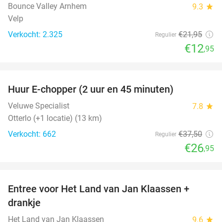
Bounce Valley Arnhem
9.3
star
Velp
Verkocht: 2.325
€21
,95
Regulier
€12
,95
favorite_border
Huur E-chopper (2 uur en 45 minuten)
28%
Veluwe Specialist
7.8
star
Otterlo (+1 locatie) (13 km)
Verkocht: 662
€37
,50
Regulier
€26
,95
favorite_border
Entree voor Het Land van Jan Klaassen +
30%
drankje
Het Land van Jan Klaassen
9.6
star