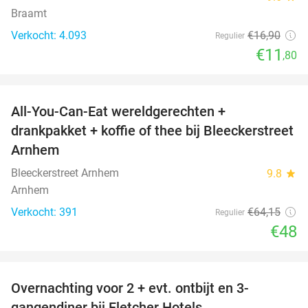
Braamt
Verkocht: 4.093
€16
,90
Regulier
€11
,80
favorite_border
All-You-Can-Eat wereldgerechten +
25%
drankpakket + koffie of thee bij Bleeckerstreet
Arnhem
Bleeckerstreet Arnhem
9.8
star
Arnhem
Verkocht: 391
€64
,15
Regulier
€48
favorite_border
Overnachting voor 2 + evt. ontbijt en 3-
gangendiner bij Fletcher Hotels