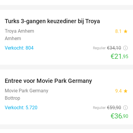
favorite_border
Turks 3-gangen keuzediner bij Troya
36%
Troya Arnhem
8.1
star
Arnhem
Verkocht: 804
€34
,10
Regulier
€21
,95
favorite_border
Entree voor Movie Park Germany
38%
Movie Park Germany
9.4
star
Bottrop
Verkocht: 5.720
€59
,90
Regulier
€36
,90
favorite_border