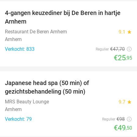
4-gangen keuzediner bij De Beren in hartje
46%
Arnhem
Restaurant De Beren Arnhem
9.1
star
Arnhem
Verkocht: 833
€47
,70
Regulier
€25
,95
favorite_border
Japanese head spa (50 min) of
49%
gezichtsbehandeling (50 min)
MRS Beauty Lounge
9.7
star
Arnhem
Verkocht: 79
€98
Regulier
€49
,50