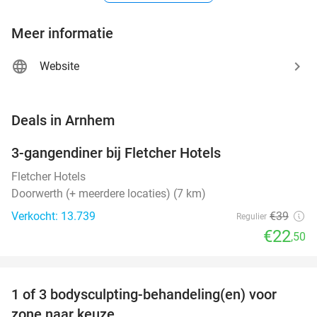
Meer informatie
Website
favorite_border
Deals in Arnhem
3-gangendiner bij Fletcher Hotels
42%
Fletcher Hotels
Doorwerth (+ meerdere locaties) (7 km)
Verkocht: 13.739
€39
Regulier
€22
,50
favorite_border
1 of 3 bodysculpting-behandeling(en) voor
71%
NEW
zone naar keuze
TODAY