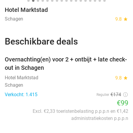
Hotel Marktstad
Schagen
9.8
star
Beschikbare deals
favorite_border
Overnachting(en) voor 2 + ontbijt + late check-
out in Schagen
Hotel Marktstad
9.8
star
Schagen
Verkocht: 1.415
€174
Regulier
€99
Excl. €2,33 toeristenbelasting p.p.p.n en €1,42
administratiekosten p.p.p.n