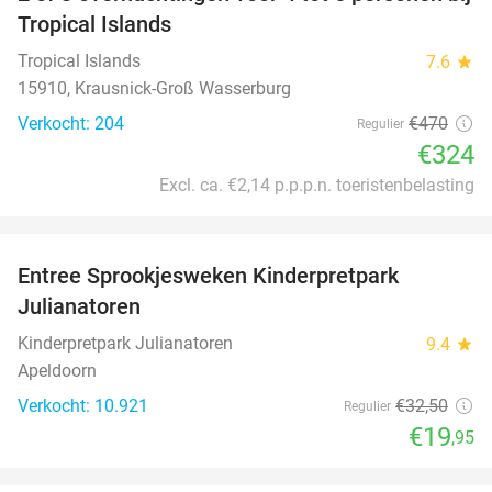
31%
Tropical Islands
Tropical Islands
7.6
star
15910, Krausnick-Groß Wasserburg
Verkocht: 204
€470
Regulier
€324
Excl. ca. €2,14 p.p.p.n. toeristenbelasting
favorite_border
Entree Sprookjesweken Kinderpretpark
39%
Julianatoren
Kinderpretpark Julianatoren
9.4
star
Apeldoorn
Verkocht: 10.921
€32
,50
Regulier
€19
,95
favorite_border