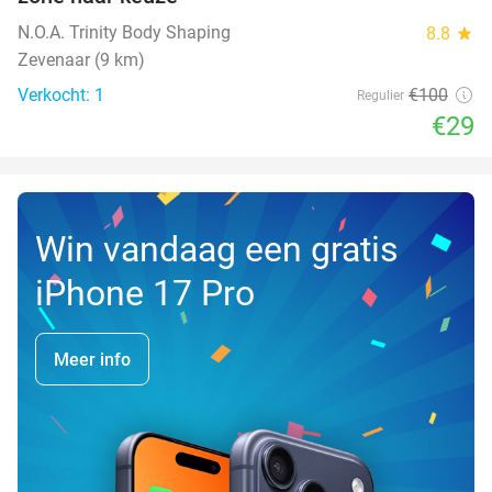
N.O.A. Trinity Body Shaping
8.8
star
Zevenaar (9 km)
Verkocht: 1
€100
Regulier
€29
Win vandaag een gratis
iPhone 17 Pro
Meer info