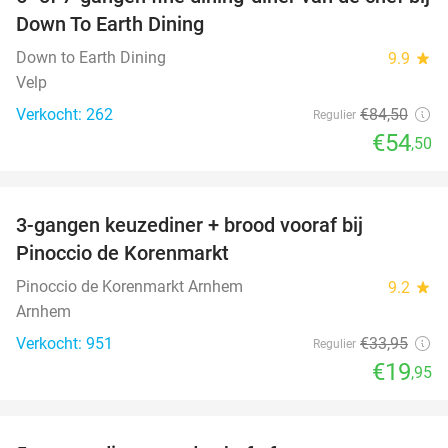
36%
Down To Earth Dining
Down to Earth Dining
9.9
star
Velp
Verkocht: 262
€84
,50
Regulier
€54
,50
favorite_border
3-gangen keuzediner + brood vooraf bij
41%
Pinoccio de Korenmarkt
Pinoccio de Korenmarkt Arnhem
9.2
star
Arnhem
Verkocht: 951
€33
,95
Regulier
€19
,95
favorite_border