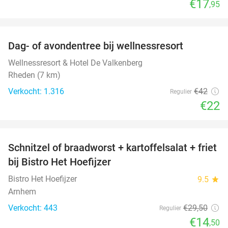
€17
,95
favorite_border
Dag- of avondentree bij wellnessresort
48%
Wellnessresort & Hotel De Valkenberg
Rheden (7 km)
Verkocht: 1.316
€42
Regulier
€22
favorite_border
Schnitzel of braadworst + kartoffelsalat + friet
51%
bij Bistro Het Hoefijzer
Bistro Het Hoefijzer
9.5
star
Arnhem
Verkocht: 443
€29
,50
Regulier
€14
,50