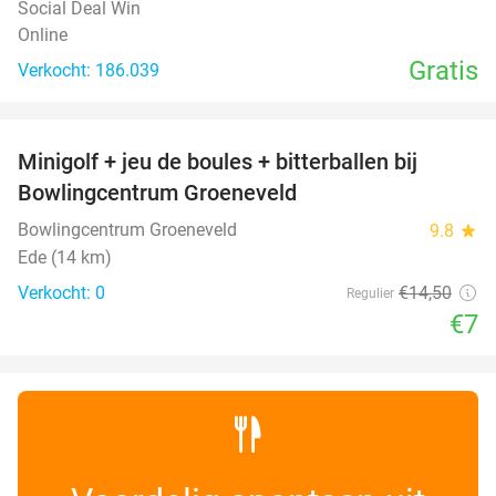
Social Deal Win
Online
Gratis
Verkocht: 186.039
favorite_border
Minigolf + jeu de boules + bitterballen bij
52%
NEW
Bowlingcentrum Groeneveld
TODAY
Bowlingcentrum Groeneveld
9.8
star
Ede (14 km)
Verkocht: 0
€14
,50
Regulier
€7