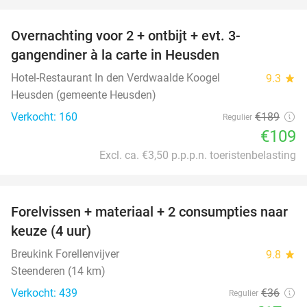
favorite_border
Overnachting voor 2 + ontbijt + evt. 3-
42%
gangendiner à la carte in Heusden
Hotel-Restaurant In den Verdwaalde Koogel
9.3
star
Heusden (gemeente Heusden)
Verkocht: 160
€189
Regulier
€109
Excl. ca. €3,50 p.p.p.n. toeristenbelasting
favorite_border
Forelvissen + materiaal + 2 consumpties naar
50%
keuze (4 uur)
Breukink Forellenvijver
9.8
star
Steenderen (14 km)
Verkocht: 439
€36
Regulier