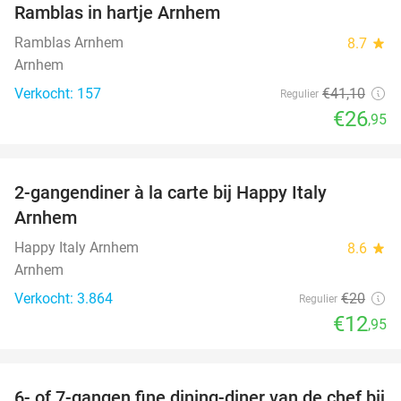
Ramblas in hartje Arnhem
Ramblas Arnhem
8.7
star
Arnhem
Verkocht: 157
€41
,10
Regulier
€26
,95
favorite_border
2-gangendiner à la carte bij Happy Italy
35%
Arnhem
Happy Italy Arnhem
8.6
star
Arnhem
Verkocht: 3.864
€20
Regulier
€12
,95
favorite_border
6- of 7-gangen fine dining-diner van de chef bij