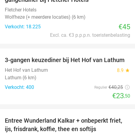
Fletcher Hotels
Wolfheze (+ meerdere locaties) (6 km)
€45
Verkocht: 18.225
Excl. ca. €3 p.p.p.n. toeristenbelasting
favorite_border
3-gangen keuzediner bij Het Hof van Lathum
42%
Het Hof van Lathum
8.9
star
Lathum (6 km)
Verkocht: 400
€40
,25
Regulier
€23
,50
favorite_border
Entree Wunderland Kalkar + onbeperkt friet,
32%
ijs, frisdrank, koffie, thee en softijs