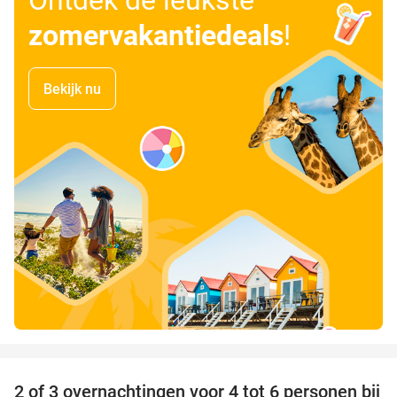
zomervakantiedeals
!
Bekijk nu
favorite_border
2 of 3 overnachtingen voor 4 tot 6 personen bij