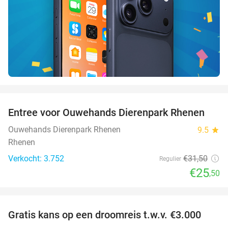
favorite_border
Entree voor Ouwehands Dierenpark Rhenen
19%
Ouwehands Dierenpark Rhenen
9.5
star
Rhenen
Verkocht: 3.752
€31
,50
Regulier
€25
,50
favorite_border
Gratis kans op een droomreis t.w.v. €3.000