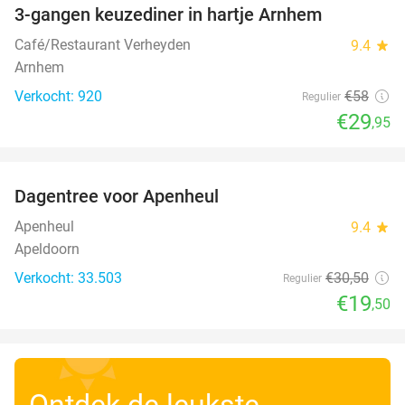
3-gangen keuzediner in hartje Arnhem
48%
Café/Restaurant Verheyden
9.4
star
Arnhem
Verkocht: 920
€58
Regulier
€29
,95
favorite_border
Dagentree voor Apenheul
36%
Apenheul
9.4
star
Apeldoorn
Verkocht: 33.503
€30
,50
Regulier
€19
,50
Ontdek de leukste