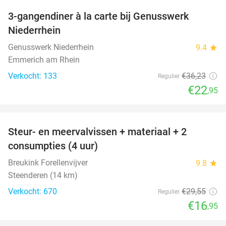
3-gangendiner à la carte bij Genusswerk
37%
Niederrhein
Genusswerk Niederrhein
9.4
star
Emmerich am Rhein
Verkocht: 133
€36
,23
Regulier
€22
,95
favorite_border
Steur- en meervalvissen + materiaal + 2
43%
consumpties (4 uur)
Breukink Forellenvijver
9.8
star
Steenderen (14 km)
Verkocht: 670
€29
,55
Regulier
€16
,95
favorite_border