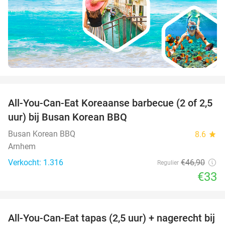
favorite_border
All-You-Can-Eat Koreaanse barbecue (2 of 2,5
30%
uur) bij Busan Korean BBQ
Busan Korean BBQ
8.6
star
Arnhem
Verkocht: 1.316
€46
,90
Regulier
€33
favorite_border
All-You-Can-Eat tapas (2,5 uur) + nagerecht bij
34%