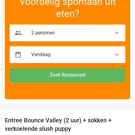
Voordelig spontaan uit
eten?
Zoek Restaurant
favorite_border
Entree Bounce Valley (2 uur) + sokken +
41%
verkoelende slush puppy