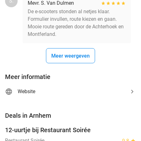
S.
Mevr. S. Van Dulmen
De e-scooters stonden al netjes klaar.
Formulier invullen, route kiezen en gaan.
Mooie route gereden door de Achterhoek en
Montferland.
Meer weergeven
Meer informatie
Website
favorite_border
Deals in Arnhem
12-uurtje bij Restaurant Soirée
38%
Restaurant Soirée
9.8
star