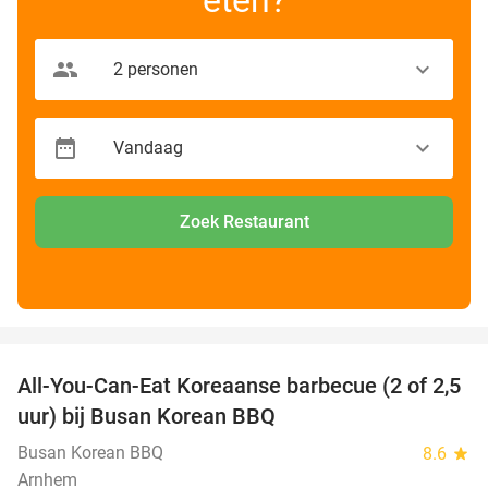
Zoek Restaurant
favorite_border
All-You-Can-Eat Koreaanse barbecue (2 of 2,5
30%
uur) bij Busan Korean BBQ
Busan Korean BBQ
8.6
star
Arnhem