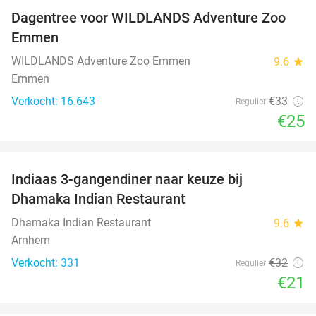
Dagentree voor WILDLANDS Adventure Zoo
24%
Emmen
WILDLANDS Adventure Zoo Emmen
9.6
star
Emmen
Verkocht: 16.643
€33
Regulier
€25
favorite_border
Indiaas 3-gangendiner naar keuze bij
34%
Dhamaka Indian Restaurant
Dhamaka Indian Restaurant
9.6
star
Arnhem
Verkocht: 331
€32
Regulier
€21
favorite_border