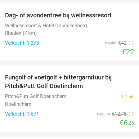
Dag- of avondentree bij wellnessresort
48%
Wellnessresort & Hotel De Valkenberg
Rheden (7 km)
Verkocht: 1.273
€42
Regulier
€22
favorite_border
Fungolf of voetgolf + bittergarnituur bij
51%
Pitch&Putt Golf Doetinchem
Pitch&Putt Golf Doetinchem
9.7
star
Doetinchem
Verkocht: 1.671
€12
,75
Regulier
€6
,25
favorite_border