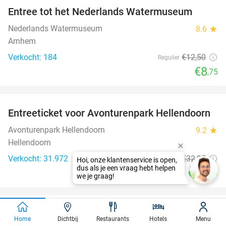
Entree tot het Nederlands Watermuseum
30%
Nederlands Watermuseum
8.6
star
Arnhem
Verkocht: 184
€12
,50
Regulier
€8
,75
favorite_border
Entreeticket voor Avonturenpark Hellendoorn
41%
Avonturenpark Hellendoorn
9.2
star
Hellendoorn
Verkocht: 31.972
€32
,95
Regulier
€19
,50
favorite_border
2-gangen keuzelunch bij De Beren in hartje
43%
Home
Dichtbij
Restaurants
Hotels
Menu