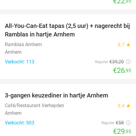
€22
,95
favorite_border
All-You-Can-Eat tapas (2,5 uur) + nagerecht bij
31%
Ramblas in hartje Arnhem
Ramblas Arnhem
8.7
star
Arnhem
Verkocht: 113
€39
,20
Regulier
€26
,95
favorite_border
3-gangen keuzediner in hartje Arnhem
48%
Café/Restaurant Verheyden
9.4
star
Arnhem
Verkocht: 903
€58
Regulier
€29
,95