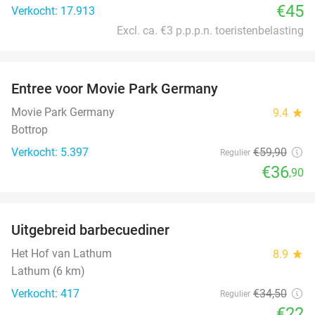
€45
Verkocht: 17.913
Excl. ca. €3 p.p.p.n. toeristenbelasting
favorite_border
Entree voor Movie Park Germany
38%
Movie Park Germany
9.4
star
Bottrop
Verkocht: 5.397
€59
,90
Regulier
€36
,90
favorite_border
Uitgebreid barbecuediner
36%
Het Hof van Lathum
8.9
star
Lathum (6 km)
Verkocht: 417
€34
,50
Regulier
€22