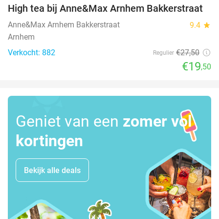
High tea bij Anne&Max Arnhem Bakkerstraat
29%
Anne&Max Arnhem Bakkerstraat
9.4
star
Arnhem
Verkocht: 882
€27
,50
Regulier
€19
,50
Geniet van een
zomer vol
kortingen
Bekijk alle deals