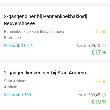
favorite_border
3-gangendiner bij Pannenkoekbakkerij
47%
Reuvershoeve
Pannenkoekbakkerij Reuvershoeve
9.7
star
Brummen
Verkocht: 11.341
€34
,10
Regulier
€17
,95
favorite_border
2-gangen keuzediner bij Stan Arnhem
42%
Stan Arnhem
9.7
star
Arnhem
Verkocht: 1.568
€33
,45
Regulier
€19
,50
favorite_border