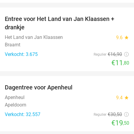
favorite_border
Entree voor Het Land van Jan Klaassen +
30%
drankje
Het Land van Jan Klaassen
9.6
star
Braamt
Verkocht: 3.675
€16
,90
Regulier
€11
,80
favorite_border
Dagentree voor Apenheul
36%
Apenheul
9.4
star
Apeldoorn
Verkocht: 32.557
€30
,50
Regulier
€19
,50
favorite_border