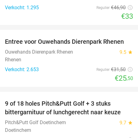
Verkocht: 1.295
€46
,90
Regulier
€33
favorite_border
Entree voor Ouwehands Dierenpark Rhenen
19%
Ouwehands Dierenpark Rhenen
9.5
star
Rhenen
Verkocht: 2.653
€31
,50
Regulier
€25
,50
favorite_border
9 of 18 holes Pitch&Putt Golf + 3 stuks
46%
bittergarnituur of lunchgerecht naar keuze
Pitch&Putt Golf Doetinchem
9.7
star
Doetinchem