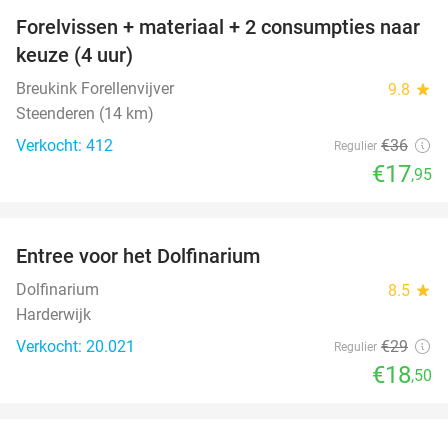
Forelvissen + materiaal + 2 consumpties naar
50%
keuze (4 uur)
Breukink Forellenvijver
9.8
star
Steenderen (14 km)
Verkocht: 412
€36
Regulier
€17
,95
favorite_border
Entree voor het Dolfinarium
36%
Dolfinarium
8.5
star
Harderwijk
Verkocht: 20.021
€29
Regulier
€18
,50
favorite_border