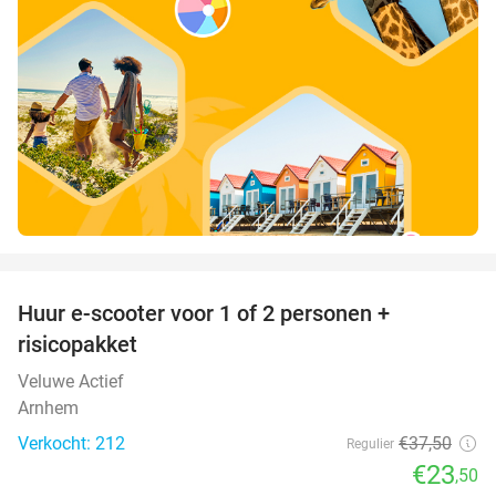
favorite_border
Huur e-scooter voor 1 of 2 personen +
37%
risicopakket
Veluwe Actief
Arnhem
Verkocht: 212
€37
,50
Regulier
€23
,50