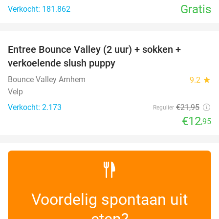
Gratis
Verkocht: 181.862
favorite_border
Entree Bounce Valley (2 uur) + sokken +
41%
verkoelende slush puppy
Bounce Valley Arnhem
9.2
star
Velp
Verkocht: 2.173
€21
,95
Regulier
€12
,95
Voordelig spontaan uit
eten?