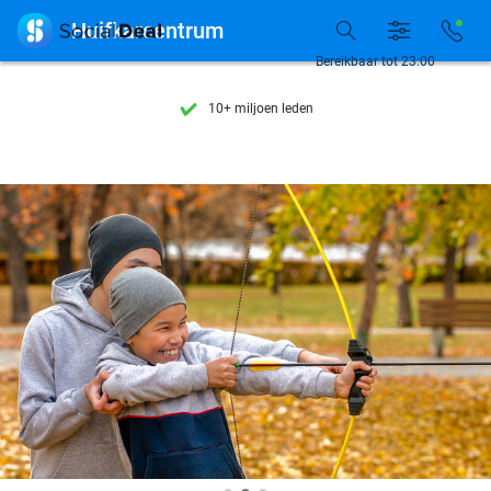
Ontdek 15.000+ deals

Huifkarcentrum
7 dagen per week beschikbaar
Bereikbaar tot 23:00
10+ miljoen leden
9,4
op basis van
205.797 reviews
Ontdek 15.000+ deals
7 dagen per week beschikbaar
10+ miljoen leden