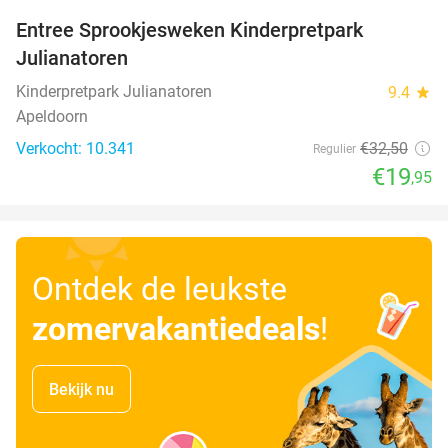
Entree Sprookjesweken Kinderpretpark
39%
Julianatoren
Kinderpretpark Julianatoren
9.4
star
Apeldoorn
Verkocht: 10.341
€32
,50
Regulier
€19
,95
Ontdek de leukste
zomervakantiedeals
!
Bekijk nu