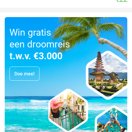
Win gratis
een droomreis
t.w.v. €3.000
Doe mee!