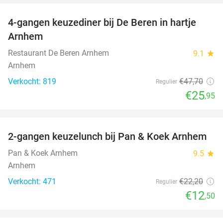
4-gangen keuzediner bij De Beren in hartje
46%
Arnhem
Restaurant De Beren Arnhem
9.1
star
Arnhem
Verkocht: 819
€47
,70
Regulier
€25
,95
favorite_border
2-gangen keuzelunch bij Pan & Koek Arnhem
44%
Pan & Koek Arnhem
9.5
star
Arnhem
Verkocht: 471
€22
,20
Regulier
€12
,50
favorite_border