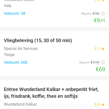
Velp
Verkocht: 58
€16
Regulier
€9
,95
favorite_border
Vliegbeleving (15, 30 of 50 min)
42%
Special Air Services
9.7
star
Teuge
Verkocht: 668
€119
Regulier
€69
favorite_border
Entree Wunderland Kalkar + onbeperkt friet,
32%
ijs, frisdrank, koffie, thee en softijs
Wunderland Kalkar
8.9
star