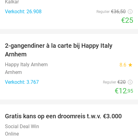
Kalkar
Verkocht: 26.908
€36
,50
Regulier
€25
favorite_border
2-gangendiner à la carte bij Happy Italy
35%
Arnhem
Happy Italy Arnhem
8.6
star
Arnhem
Verkocht: 3.767
€20
Regulier
€12
,95
favorite_border
Gratis kans op een droomreis t.w.v. €3.000
Social Deal Win
Online