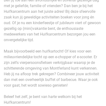
Ben jij toe aan een avontuurlijke en bovenal gezellige dag
met je geliefde, familie of vrienden? Dan ben je bij het
Huifkarcentrum aan het juiste adres! Bij deze sfeervolle
zaak kun jij geweldige activiteiten boeken voor jong én
oud. Of je nu een kinderfeestje of jubileum viert of gewoon
gezellig op (mini)vakantie bent, de enthousiaste
medewerkers van het Huifkarcentrum bezorgen jou een
onvergetelijke tijd.
Maak bijvoorbeeld een huifkartocht! Of kies voor een
milieuvriendelijke tocht op een e-chopper of e-scooter. Er
zijn zelfs vierpersoonsfietsen verkrijgbaar waarop je de
schitterende omgeving van Montferland kunt verkennen.
Heb jij na afloop trek gekregen? Combineer jouw activiteit
dan met een overheerlijk buffet of barbecue. Waar je ook
voor gaat, het wordt sowieso genieten!
Beleef het zelf, je bent van harte welkom bij het
Huifkarcentrum!