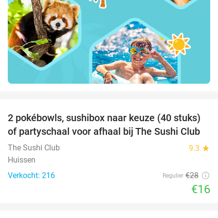
favorite_border
2 pokébowls, sushibox naar keuze (40 stuks)
43%
of partyschaal voor afhaal bij The Sushi Club
The Sushi Club
9.3
star
Huissen
Verkocht: 216
€28
Regulier
€16
favorite_border