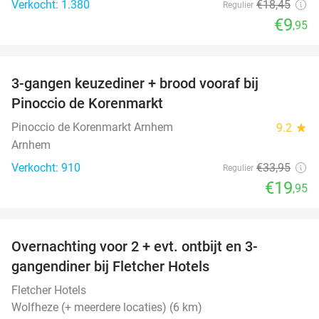
Verkocht: 1.380
€18
,45
Regulier
€9
,95
favorite_border
3-gangen keuzediner + brood vooraf bij
41%
Pinoccio de Korenmarkt
Pinoccio de Korenmarkt Arnhem
9.2
star
Arnhem
Verkocht: 910
€33
,95
Regulier
€19
,95
favorite_border
Overnachting voor 2 + evt. ontbijt en 3-
gangendiner bij Fletcher Hotels
Fletcher Hotels
Wolfheze (+ meerdere locaties) (6 km)