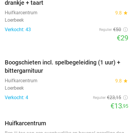
drankje + taart
Huifkarcentrum
9.8
star
Loerbeek
Verkocht: 43
€50
Regulier
€29
favorite_border
Boogschieten incl. spelbegeleiding (1 uur) +
bittergarnituur
Huifkarcentrum
9.8
star
Loerbeek
Verkocht: 4
€23
,15
Regulier
€13
,95
Huifkarcentrum