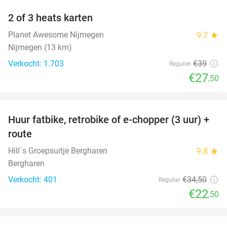
2 of 3 heats karten
29%
Planet Awesome Nijmegen
9.7
star
Nijmegen (13 km)
Verkocht: 1.703
€39
Regulier
€27
,50
favorite_border
Huur fatbike, retrobike of e-chopper (3 uur) +
35%
route
Hill´s Groepsuitje Bergharen
9.8
star
Bergharen
Verkocht: 401
€34
,50
Regulier
€22
,50
favorite_border