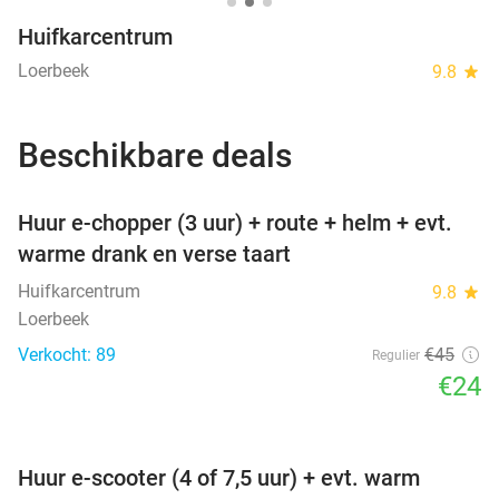
Huifkarcentrum
Loerbeek
9.8
star
Beschikbare deals
favorite_border
Huur e-chopper (3 uur) + route + helm + evt.
warme drank en verse taart
Huifkarcentrum
9.8
star
Loerbeek
Verkocht: 89
€45
Regulier
€24
favorite_border
Huur e-scooter (4 of 7,5 uur) + evt. warm