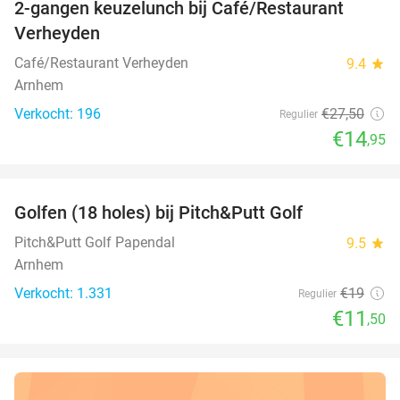
2-gangen keuzelunch bij Café/Restaurant
46%
Verheyden
Café/Restaurant Verheyden
9.4
star
Arnhem
Verkocht: 196
€27
,50
Regulier
€14
,95
favorite_border
Golfen (18 holes) bij Pitch&Putt Golf
39%
Pitch&Putt Golf Papendal
9.5
star
Arnhem
Verkocht: 1.331
€19
Regulier
€11
,50