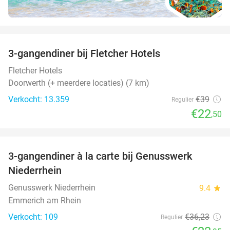
favorite_border
3-gangendiner bij Fletcher Hotels
42%
Fletcher Hotels
Doorwerth (+ meerdere locaties) (7 km)
Verkocht: 13.359
€39
Regulier
€22
,50
favorite_border
3-gangendiner à la carte bij Genusswerk
37%
Niederrhein
Genusswerk Niederrhein
9.4
star
Emmerich am Rhein
Verkocht: 109
€36
,23
Regulier