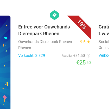
favorite_border
hexagon
events
19%
n
Entree voor Ouwehands
Grat
Dierenpark Rhenen
t.w.
Ouwehands Dierenpark Rhenen
Socia
9.5
star
Onlin
Rhenen
Verko
Verkocht: 3.829
€31
,50
Regulier
€25
,50