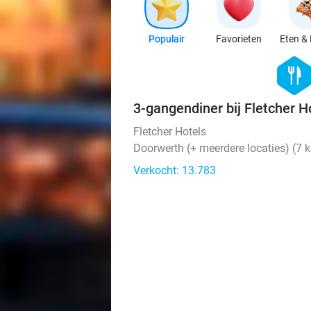
Populair
Favorieten
Eten & 
hexago
food
3-gangendiner bij Fletcher H
Fletcher Hotels
Doorwerth (+ meerdere locaties) (7 
Verkocht: 13.783