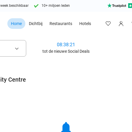
 week beschikbaar
10+ miljoen leden
Home
Dichtbij
Restaurants
Hotels
08:38:20
keyboard_arrow_down
tot de nieuwe Social Deals
ity Centre
notifications