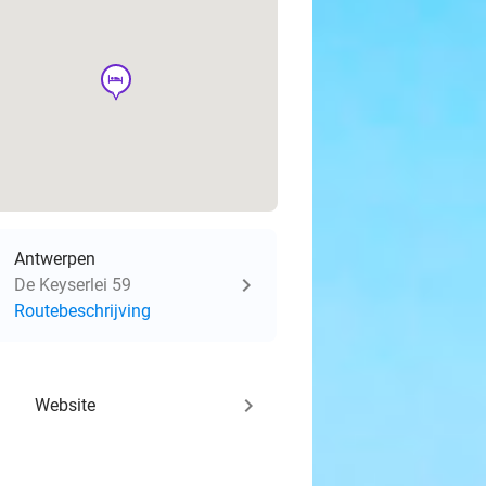
hotel
Antwerpen
De Keyserlei 59
Routebeschrijving
keyboard_arrow_right
Website