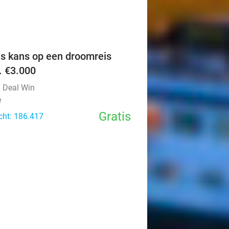
favorite_border
is kans op een droomreis
v. €3.000
l Deal Win
e
Gratis
cht: 186.417