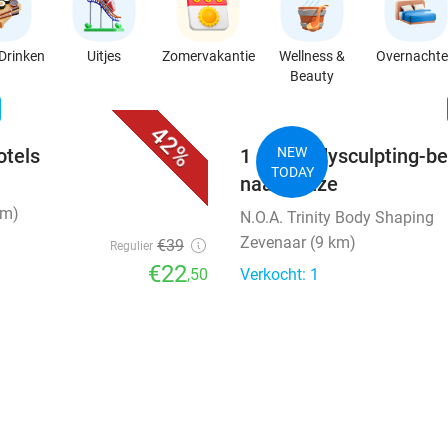
Drinken
Uitjes
Zomervakantie
Wellness &
Overnacht
Beauty
favorite_border
n
42%
otels
1 of 3 bodysculpting-b
NEW
TODAY
naar keuze
km)
N.O.A. Trinity Body Shaping
Zevenaar (9 km)
€39
Regulier
€22
,50
Verkocht: 1