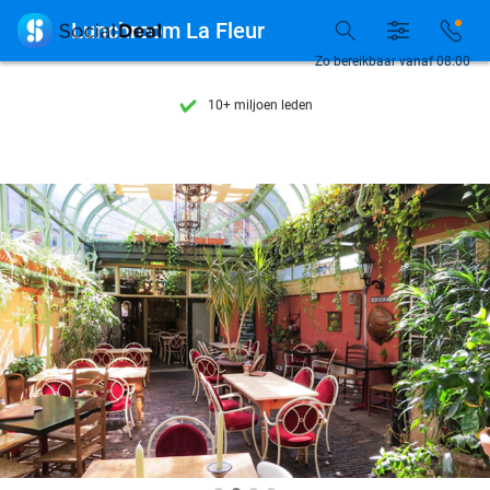
Ontdek 15.000+ deals

Lunchroom La Fleur
7 dagen per week beschikbaar
Zo bereikbaar vanaf 08:00
10+ miljoen leden
9,4
op basis van
206.239 reviews
Ontdek 15.000+ deals
7 dagen per week beschikbaar
10+ miljoen leden