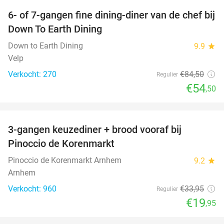
6- of 7-gangen fine dining-diner van de chef bij
36%
Down To Earth Dining
Down to Earth Dining
9.9
star
Velp
Verkocht: 270
€84
,50
Regulier
€54
,50
favorite_border
3-gangen keuzediner + brood vooraf bij
41%
Pinoccio de Korenmarkt
Pinoccio de Korenmarkt Arnhem
9.2
star
Arnhem
Verkocht: 960
€33
,95
Regulier
€19
,95
favorite_border