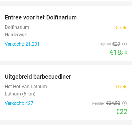
favorite_border
Entree voor het Dolfinarium
36%
Dolfinarium
8.5
star
Harderwijk
Verkocht: 21.201
€29
Regulier
€18
,50
favorite_border
Uitgebreid barbecuediner
36%
Het Hof van Lathum
9.0
star
Lathum (6 km)
Verkocht: 427
€34
,50
Regulier
€22
favorite_border