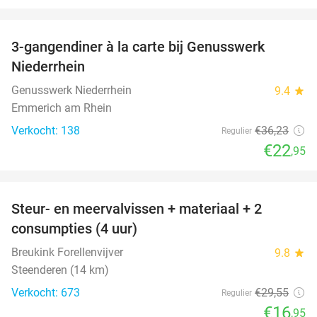
favorite_border
3-gangendiner à la carte bij Genusswerk
37%
Niederrhein
Genusswerk Niederrhein
9.4
star
Emmerich am Rhein
Verkocht: 138
€36
,23
Regulier
€22
,95
favorite_border
Steur- en meervalvissen + materiaal + 2
43%
consumpties (4 uur)
Breukink Forellenvijver
9.8
star
Steenderen (14 km)
Verkocht: 673
€29
,55
Regulier
€16
,95