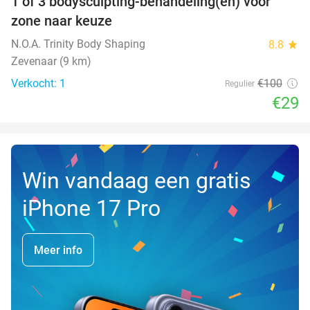
1 of 3 bodysculpting-behandeling(en) voor
71%
NEW
zone naar keuze
TODAY
N.O.A. Trinity Body Shaping
8.8
star
Zevenaar (9 km)
Verkocht: 1
€100
Regulier
€29
Win vandaag een gratis
iPhone 17 Pro
Meer info