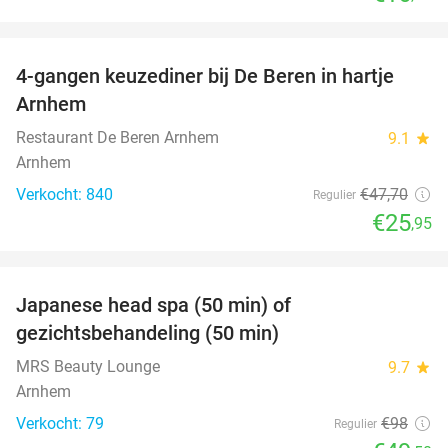
favorite_border
4-gangen keuzediner bij De Beren in hartje
46%
Arnhem
Restaurant De Beren Arnhem
9.1
star
Arnhem
Verkocht: 840
€47
,70
Regulier
€25
,95
favorite_border
Japanese head spa (50 min) of
49%
gezichtsbehandeling (50 min)
MRS Beauty Lounge
9.7
star
Arnhem
Verkocht: 79
€98
Regulier