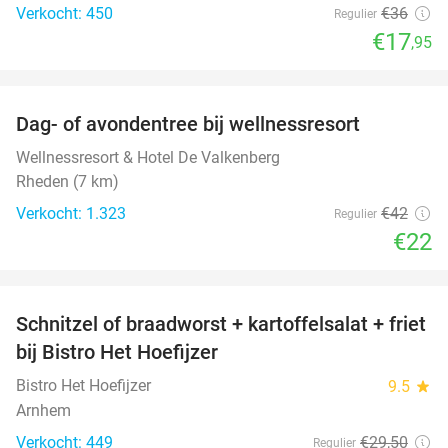
Verkocht: 450
€36
Regulier
€17
,95
favorite_border
Dag- of avondentree bij wellnessresort
48%
Wellnessresort & Hotel De Valkenberg
Rheden (7 km)
Verkocht: 1.323
€42
Regulier
€22
favorite_border
Schnitzel of braadworst + kartoffelsalat + friet
51%
bij Bistro Het Hoefijzer
Bistro Het Hoefijzer
9.5
star
Arnhem
Verkocht: 449
€29
,50
Regulier