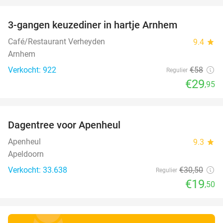
3-gangen keuzediner in hartje Arnhem
48%
Café/Restaurant Verheyden
9.4
star
Arnhem
Verkocht: 922
€58
Regulier
€29
,95
favorite_border
Dagentree voor Apenheul
36%
Apenheul
9.3
star
Apeldoorn
Verkocht: 33.638
€30
,50
Regulier
€19
,50