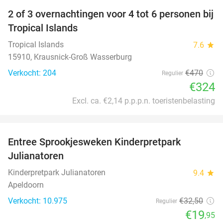
2 of 3 overnachtingen voor 4 tot 6 personen bij
31%
Tropical Islands
Tropical Islands
7.6
star
15910, Krausnick-Groß Wasserburg
Verkocht: 204
€470
Regulier
€324
Excl. ca. €2,14 p.p.p.n. toeristenbelasting
favorite_border
Entree Sprookjesweken Kinderpretpark
39%
Julianatoren
Kinderpretpark Julianatoren
9.4
star
Apeldoorn
Verkocht: 10.975
€32
,50
Regulier
€19
,95