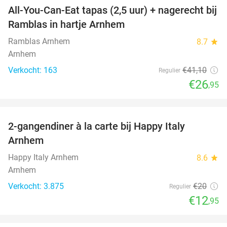
All-You-Can-Eat tapas (2,5 uur) + nagerecht bij
34%
Ramblas in hartje Arnhem
Ramblas Arnhem
8.7
star
Arnhem
Verkocht: 163
€41
,10
Regulier
€26
,95
favorite_border
2-gangendiner à la carte bij Happy Italy
35%
Arnhem
Happy Italy Arnhem
8.6
star
Arnhem
Verkocht: 3.875
€20
Regulier
€12
,95
favorite_border