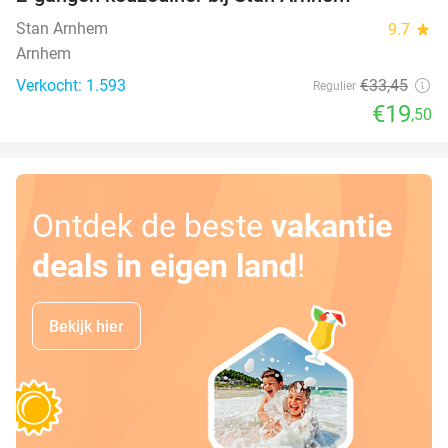
42%
Stan Arnhem
9.7
star
Arnhem
Verkocht: 1.593
€33
,45
Regulier
€19
,50
Ontdek de beste
vakantie
deals in eigen land
!
Bekijk hier