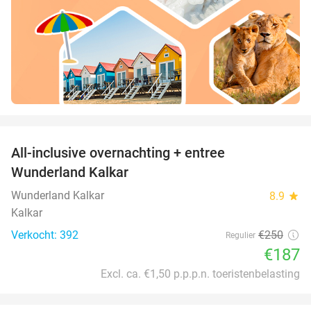
favorite_border
All-inclusive overnachting + entree
25%
Wunderland Kalkar
Wunderland Kalkar
8.9
star
Kalkar
Verkocht: 392
€250
Regulier
€187
Excl. ca. €1,50 p.p.p.n. toeristenbelasting
favorite_border