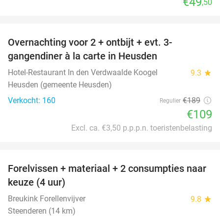
€49
,50
favorite_border
Overnachting voor 2 + ontbijt + evt. 3-
42%
gangendiner à la carte in Heusden
Hotel-Restaurant In den Verdwaalde Koogel
9.3
star
Heusden (gemeente Heusden)
Verkocht: 160
€189
Regulier
€109
Excl. ca. €3,50 p.p.p.n. toeristenbelasting
favorite_border
Forelvissen + materiaal + 2 consumpties naar
50%
keuze (4 uur)
Breukink Forellenvijver
9.8
star
Steenderen (14 km)