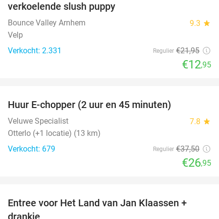
verkoelende slush puppy
Bounce Valley Arnhem
9.3
star
Velp
Verkocht: 2.331
€21
,95
Regulier
€12
,95
favorite_border
Huur E-chopper (2 uur en 45 minuten)
28%
Veluwe Specialist
7.8
star
Otterlo (+1 locatie) (13 km)
Verkocht: 679
€37
,50
Regulier
€26
,95
favorite_border
Entree voor Het Land van Jan Klaassen +
30%
drankje