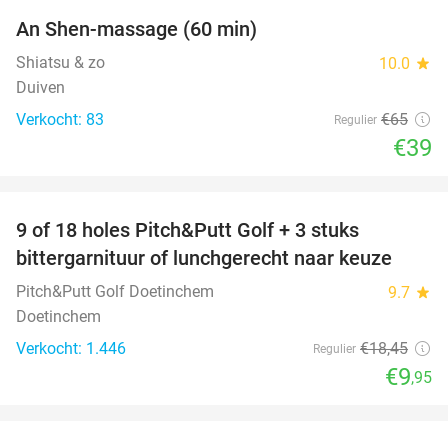
An Shen-massage (60 min)
40%
Shiatsu & zo
10.0
star
Duiven
Verkocht: 83
€65
Regulier
€39
favorite_border
9 of 18 holes Pitch&Putt Golf + 3 stuks
46%
bittergarnituur of lunchgerecht naar keuze
Pitch&Putt Golf Doetinchem
9.7
star
Doetinchem
Verkocht: 1.446
€18
,45
Regulier
€9
,95
favorite_border