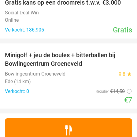
Gratis kans op een droomreis t.w.v. €3.000
Social Deal Win
Online
Gratis
Verkocht: 186.905
favorite_border
Minigolf + jeu de boules + bitterballen bij
52%
NEW
Bowlingcentrum Groeneveld
TODAY
Bowlingcentrum Groeneveld
9.8
star
Ede (14 km)
Verkocht: 0
€14
,50
Regulier
€7