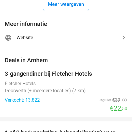
Meer weergeven
Meer informatie
Website
favorite_border
Deals in Arnhem
3-gangendiner bij Fletcher Hotels
42%
Fletcher Hotels
Doorwerth (+ meerdere locaties) (7 km)
Verkocht: 13.822
€39
Regulier
€22
,50
favorite_border