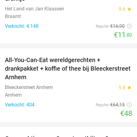
Het Land van Jan Klaassen
9.6
star
Braamt
Verkocht: 4.148
€16
,90
Regulier
€11
,80
favorite_border
All-You-Can-Eat wereldgerechten +
25%
drankpakket + koffie of thee bij Bleeckerstreet
Arnhem
Bleeckerstreet Arnhem
9.8
star
Arnhem
Verkocht: 404
€64
,15
Regulier
€48
favorite_border