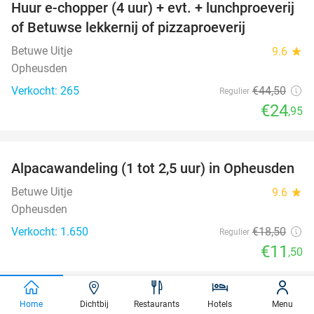
Huur e-chopper (4 uur) + evt. + lunchproeverij
44%
of Betuwse lekkernij of pizzaproeverij
Betuwe Uitje
9.6
star
Opheusden
Verkocht: 265
€44
,50
Regulier
€24
,95
favorite_border
Alpacawandeling (1 tot 2,5 uur) in Opheusden
38%
Betuwe Uitje
9.6
star
Opheusden
Verkocht: 1.650
€18
,50
Regulier
€11
,50
favorite_border
Home
Dichtbij
Restaurants
Hotels
Menu
2-gangenlunch bij Restaurant GIGI in hartje