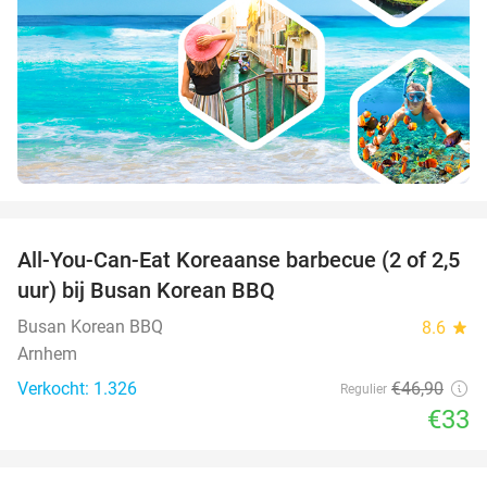
favorite_border
All-You-Can-Eat Koreaanse barbecue (2 of 2,5
30%
uur) bij Busan Korean BBQ
Busan Korean BBQ
8.6
star
Arnhem
Verkocht: 1.326
€46
,90
Regulier
€33
favorite_border