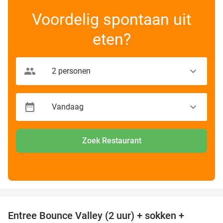
Voordelig spontaan uit
eten?
Zoek Restaurant
favorite_border
Entree Bounce Valley (2 uur) + sokken +
41%