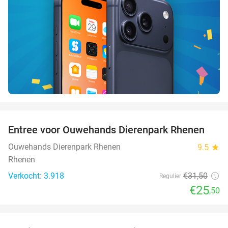
favorite_border
Entree voor Ouwehands Dierenpark Rhenen
19%
Ouwehands Dierenpark Rhenen
9.5
star
Rhenen
Verkocht: 3.918
€31
,50
Regulier
€25
,50
favorite_border