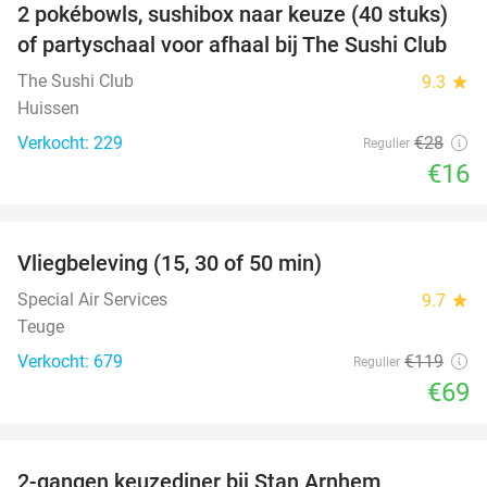
2 pokébowls, sushibox naar keuze (40 stuks)
43%
of partyschaal voor afhaal bij The Sushi Club
The Sushi Club
9.3
star
Huissen
Verkocht: 229
€28
Regulier
€16
favorite_border
Vliegbeleving (15, 30 of 50 min)
42%
Special Air Services
9.7
star
Teuge
Verkocht: 679
€119
Regulier
€69
favorite_border
2-gangen keuzediner bij Stan Arnhem