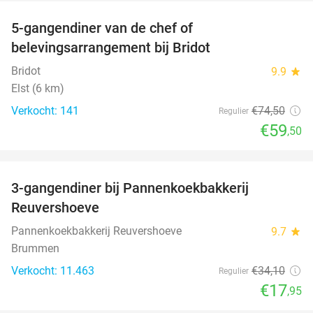
5-gangendiner van de chef of
20%
belevingsarrangement bij Bridot
Bridot
9.9
star
Elst (6 km)
Verkocht: 141
€74
,50
Regulier
€59
,50
favorite_border
3-gangendiner bij Pannenkoekbakkerij
47%
Reuvershoeve
Pannenkoekbakkerij Reuvershoeve
9.7
star
Brummen
Verkocht: 11.463
€34
,10
Regulier
€17
,95
favorite_border