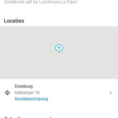
Ontdek het zelf bij Lunchroom La Fleur!
Locaties
food
Doesburg
Kerkstraat 16
Routebeschrijving