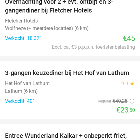
Overnachting voor 2 + evt. ontbijt en 3-
gangendiner bij Fletcher Hotels
Fletcher Hotels
Wolfheze (+ meerdere locaties) (6 km)
€45
Verkocht: 18.321
Excl. ca. €3 p.p.p.n. toeristenbelasting
favorite_border
3-gangen keuzediner bij Het Hof van Lathum
42%
Het Hof van Lathum
9.0
star
Lathum (6 km)
Verkocht: 401
€40
,25
Regulier
€23
,50
favorite_border
Entree Wunderland Kalkar + onbeperkt friet,
32%