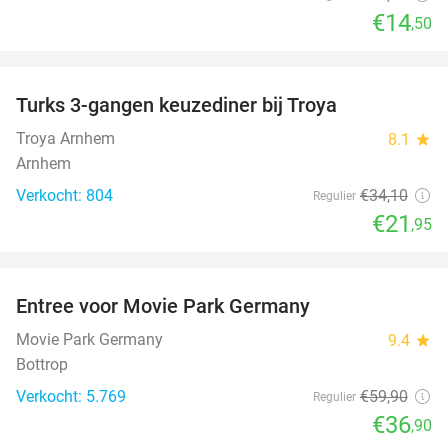
€14
,50
favorite_border
Turks 3-gangen keuzediner bij Troya
36%
Troya Arnhem
8.1
star
Arnhem
Verkocht: 804
€34
,10
Regulier
€21
,95
favorite_border
Entree voor Movie Park Germany
38%
Movie Park Germany
9.4
star
Bottrop
Verkocht: 5.769
€59
,90
Regulier
€36
,90