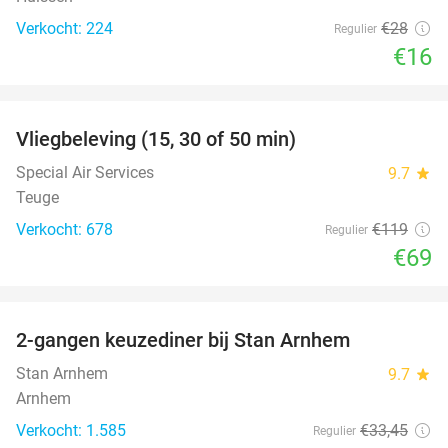
Verkocht: 224
€28
Regulier
€16
favorite_border
Vliegbeleving (15, 30 of 50 min)
42%
Special Air Services
9.7
star
Teuge
Verkocht: 678
€119
Regulier
€69
favorite_border
2-gangen keuzediner bij Stan Arnhem
42%
Stan Arnhem
9.7
star
Arnhem
Verkocht: 1.585
€33
,45
Regulier