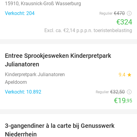
15910, Krausnick-Groß Wasserburg
Verkocht: 204
€470
Regulier
€324
Excl. ca. €2,14 p.p.p.n. toeristenbelasting
favorite_border
Entree Sprookjesweken Kinderpretpark
39%
Julianatoren
Kinderpretpark Julianatoren
9.4
star
Apeldoorn
Verkocht: 10.892
€32
,50
Regulier
€19
,95
favorite_border
3-gangendiner à la carte bij Genusswerk
37%
Niederrhein