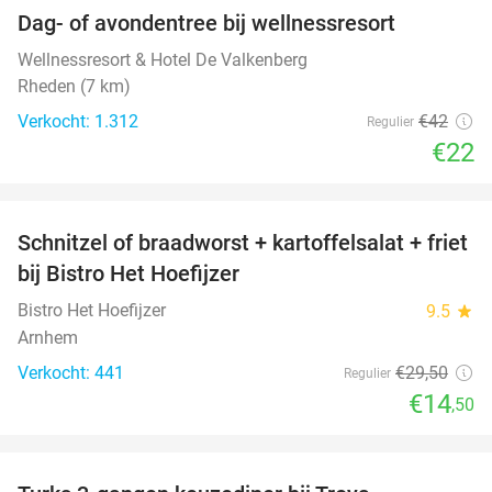
Dag- of avondentree bij wellnessresort
48%
Wellnessresort & Hotel De Valkenberg
Rheden (7 km)
Verkocht: 1.312
€42
Regulier
€22
favorite_border
Schnitzel of braadworst + kartoffelsalat + friet
51%
bij Bistro Het Hoefijzer
Bistro Het Hoefijzer
9.5
star
Arnhem
Verkocht: 441
€29
,50
Regulier
€14
,50
favorite_border