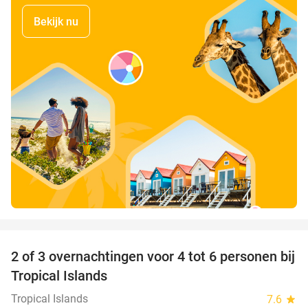
Bekijk nu
favorite_border
2 of 3 overnachtingen voor 4 tot 6 personen bij
31%
Tropical Islands
Tropical Islands
7.6
star