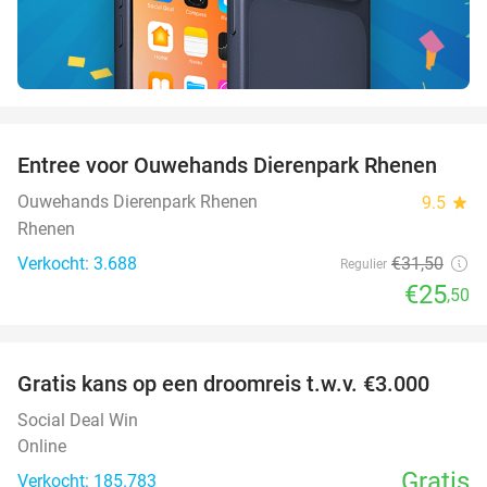
favorite_border
Entree voor Ouwehands Dierenpark Rhenen
19%
Ouwehands Dierenpark Rhenen
9.5
star
Rhenen
Verkocht: 3.688
€31
,50
Regulier
€25
,50
favorite_border
Gratis kans op een droomreis t.w.v. €3.000
Social Deal Win
Online
Gratis
Verkocht: 185.783