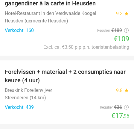
gangendiner à la carte in Heusden
Hotel-Restaurant In den Verdwaalde Koogel
9.3
star
Heusden (gemeente Heusden)
Verkocht: 160
€189
Regulier
€109
Excl. ca. €3,50 p.p.p.n. toeristenbelasting
favorite_border
Forelvissen + materiaal + 2 consumpties naar
50%
keuze (4 uur)
Breukink Forellenvijver
9.8
star
Steenderen (14 km)
Verkocht: 439
€36
Regulier
€17
,95
favorite_border