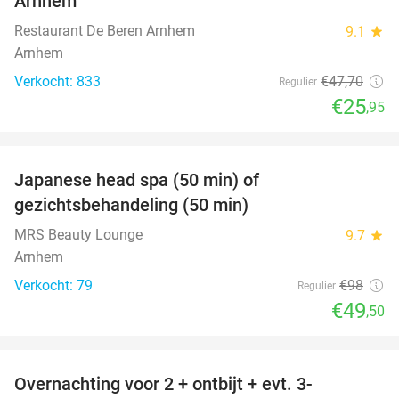
Arnhem
Restaurant De Beren Arnhem
9.1
star
Arnhem
Verkocht: 833
€47
,70
Regulier
€25
,95
favorite_border
Japanese head spa (50 min) of
49%
gezichtsbehandeling (50 min)
MRS Beauty Lounge
9.7
star
Arnhem
Verkocht: 79
€98
Regulier
€49
,50
favorite_border
Overnachting voor 2 + ontbijt + evt. 3-
42%