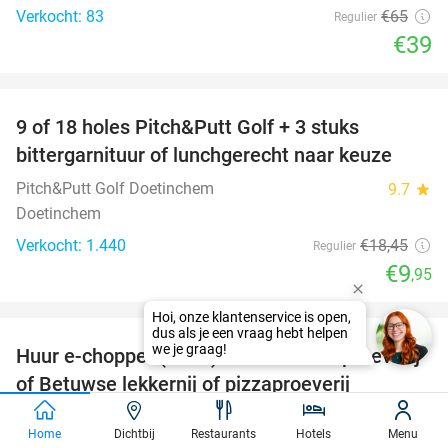
Verkocht: 83
€65
Regulier
€39
favorite_border
9 of 18 holes Pitch&Putt Golf + 3 stuks
46%
bittergarnituur of lunchgerecht naar keuze
Pitch&Putt Golf Doetinchem
9.7
star
Doetinchem
Verkocht: 1.440
€18
,45
Regulier
€9
,95
favorite_border
Huur e-chopper (4 uur) + evt. + lunchproeverij
44%
of Betuwse lekkernij of pizzaproeverij
Betuwe Uitje
9.6
star
Home
Dichtbij
Restaurants
Hotels
Menu
Opheusden