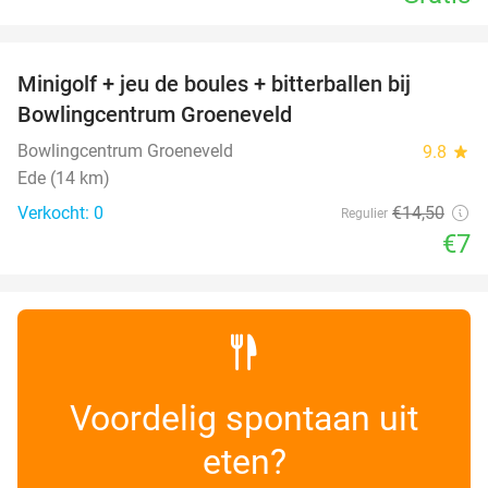
favorite_border
Minigolf + jeu de boules + bitterballen bij
52%
NEW
Bowlingcentrum Groeneveld
TODAY
Bowlingcentrum Groeneveld
9.8
star
Ede (14 km)
Verkocht: 0
€14
,50
Regulier
€7
Voordelig spontaan uit
eten?