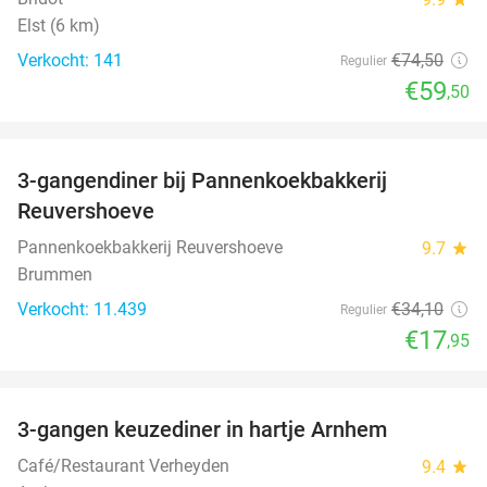
Elst (6 km)
Verkocht: 141
€74
,50
Regulier
€59
,50
favorite_border
3-gangendiner bij Pannenkoekbakkerij
47%
Reuvershoeve
Pannenkoekbakkerij Reuvershoeve
9.7
star
Brummen
Verkocht: 11.439
€34
,10
Regulier
€17
,95
favorite_border
3-gangen keuzediner in hartje Arnhem
48%
Café/Restaurant Verheyden
9.4
star