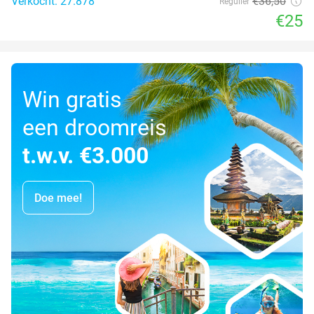
Verkocht: 27.878
€36
,50
Regulier
€25
Win gratis
een droomreis
t.w.v. €3.000
Doe mee!