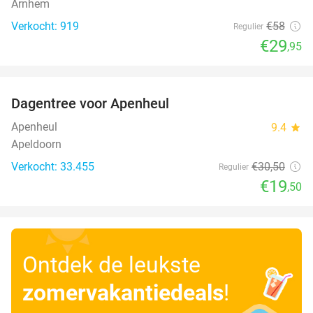
Arnhem
Verkocht: 919
€58
Regulier
€29
,95
favorite_border
Dagentree voor Apenheul
36%
Apenheul
9.4
star
Apeldoorn
Verkocht: 33.455
€30
,50
Regulier
€19
,50
Ontdek de leukste
zomervakantiedeals
!