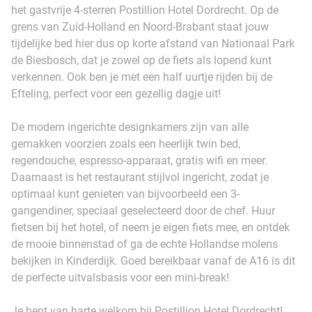
het gastvrije 4-sterren Postillion Hotel Dordrecht. Op de
grens van Zuid-Holland en Noord-Brabant staat jouw
tijdelijke bed hier dus op korte afstand van Nationaal Park
de Biesbosch, dat je zowel op de fiets als lopend kunt
verkennen. Ook ben je met een half uurtje rijden bij de
Efteling, perfect voor een gezellig dagje uit!
De modern ingerichte designkamers zijn van alle
gemakken voorzien zoals een heerlijk twin bed,
regendouche, espresso-apparaat, gratis wifi en meer.
Daarnaast is het restaurant stijlvol ingericht, zodat je
optimaal kunt genieten van bijvoorbeeld een 3-
gangendiner, speciaal geselecteerd door de chef. Huur
fietsen bij het hotel, of neem je eigen fiets mee, en ontdek
de mooie binnenstad of ga de echte Hollandse molens
bekijken in Kinderdijk. Goed bereikbaar vanaf de A16 is dit
de perfecte uitvalsbasis voor een mini-break!
Je bent van harte welkom bij Postillion Hotel Dordrecht!