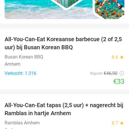
favorite_border
All-You-Can-Eat Koreaanse barbecue (2 of 2,5
30%
uur) bij Busan Korean BBQ
Busan Korean BBQ
8.6
star
Arnhem
Verkocht: 1.316
€46
,90
Regulier
€33
favorite_border
All-You-Can-Eat tapas (2,5 uur) + nagerecht bij
34%
Ramblas in hartje Arnhem
Ramblas Arnhem
8.7
star