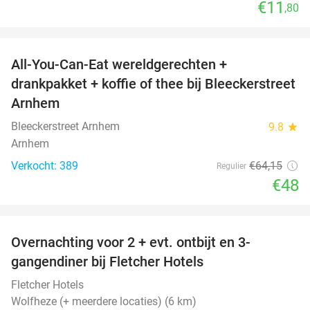
€11
,80
favorite_border
All-You-Can-Eat wereldgerechten +
25%
drankpakket + koffie of thee bij Bleeckerstreet
Arnhem
Bleeckerstreet Arnhem
9.8
star
Arnhem
Verkocht: 389
€64
,15
Regulier
€48
favorite_border
Overnachting voor 2 + evt. ontbijt en 3-
gangendiner bij Fletcher Hotels
Fletcher Hotels
Wolfheze (+ meerdere locaties) (6 km)