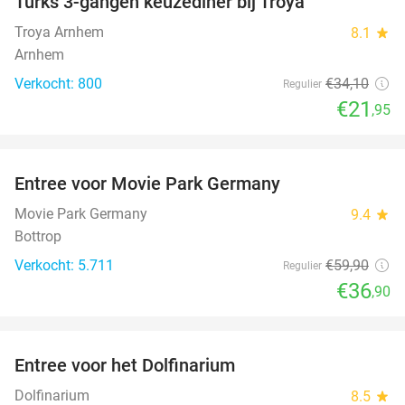
Turks 3-gangen keuzediner bij Troya
36%
Troya Arnhem
8.1
star
Arnhem
Verkocht: 800
€34
,10
Regulier
€21
,95
favorite_border
Entree voor Movie Park Germany
38%
Movie Park Germany
9.4
star
Bottrop
Verkocht: 5.711
€59
,90
Regulier
€36
,90
favorite_border
Entree voor het Dolfinarium
36%
Dolfinarium
8.5
star