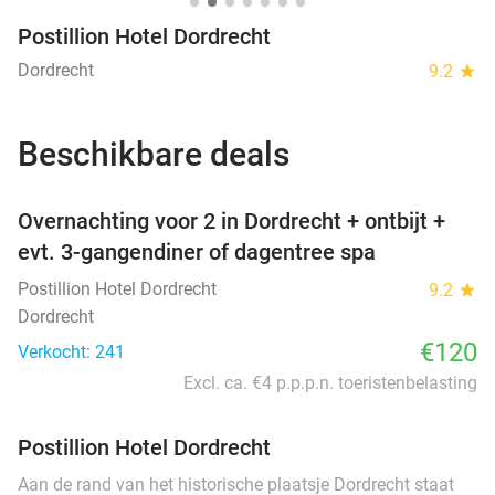
Postillion Hotel Dordrecht
Dordrecht
9.2
star
Beschikbare deals
favorite_border
Overnachting voor 2 in Dordrecht + ontbijt +
evt. 3-gangendiner of dagentree spa
Postillion Hotel Dordrecht
9.2
star
Dordrecht
€120
Verkocht: 241
Excl. ca. €4 p.p.p.n. toeristenbelasting
Postillion Hotel Dordrecht
Aan de rand van het historische plaatsje Dordrecht staat