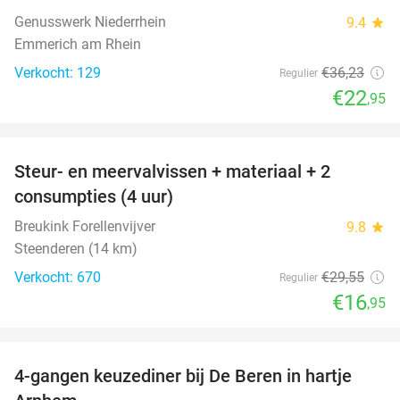
Genusswerk Niederrhein
9.4
star
Emmerich am Rhein
Verkocht: 129
€36
,23
Regulier
€22
,95
favorite_border
Steur- en meervalvissen + materiaal + 2
43%
consumpties (4 uur)
Breukink Forellenvijver
9.8
star
Steenderen (14 km)
Verkocht: 670
€29
,55
Regulier
€16
,95
favorite_border
4-gangen keuzediner bij De Beren in hartje
46%