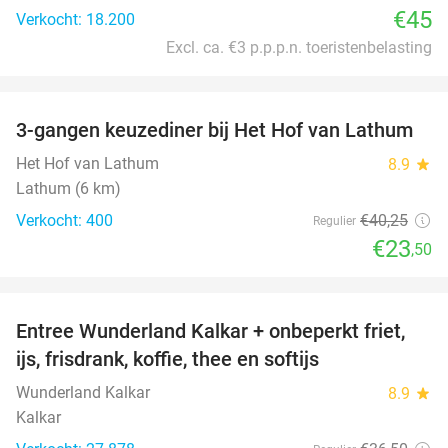
€45
Verkocht: 18.200
Excl. ca. €3 p.p.p.n. toeristenbelasting
favorite_border
3-gangen keuzediner bij Het Hof van Lathum
42%
Het Hof van Lathum
8.9
star
Lathum (6 km)
Verkocht: 400
€40
,25
Regulier
€23
,50
favorite_border
Entree Wunderland Kalkar + onbeperkt friet,
32%
ijs, frisdrank, koffie, thee en softijs
Wunderland Kalkar
8.9
star
Kalkar