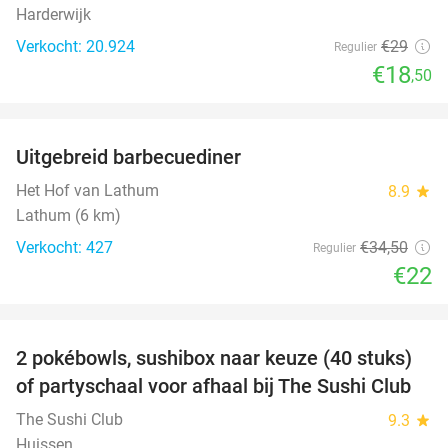
Harderwijk
Verkocht: 20.924
€29
Regulier
€18
,50
favorite_border
Uitgebreid barbecuediner
36%
Het Hof van Lathum
8.9
star
Lathum (6 km)
Verkocht: 427
€34
,50
Regulier
€22
favorite_border
2 pokébowls, sushibox naar keuze (40 stuks)
43%
of partyschaal voor afhaal bij The Sushi Club
The Sushi Club
9.3
star
Huissen