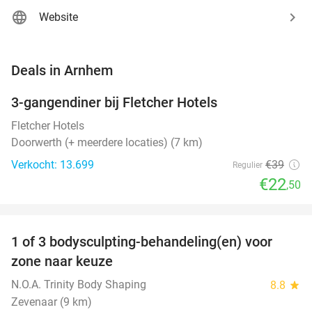
Website
favorite_border
Deals in Arnhem
3-gangendiner bij Fletcher Hotels
42%
Fletcher Hotels
Doorwerth (+ meerdere locaties) (7 km)
Verkocht: 13.699
€39
Regulier
€22
,50
favorite_border
1 of 3 bodysculpting-behandeling(en) voor
71%
NEW
zone naar keuze
TODAY
N.O.A. Trinity Body Shaping
8.8
star
Zevenaar (9 km)