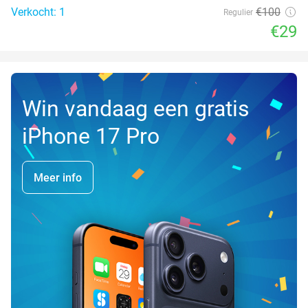
Verkocht: 1
€100
Regulier
€29
Win vandaag een gratis
iPhone 17 Pro
Meer info