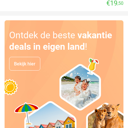
€19
,50
Ontdek de beste
vakantie
deals in eigen land
!
Bekijk hier