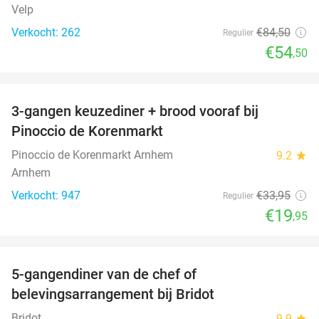
Velp
Verkocht: 262
€84
,50
Regulier
€54
,50
favorite_border
3-gangen keuzediner + brood vooraf bij
41%
Pinoccio de Korenmarkt
Pinoccio de Korenmarkt Arnhem
9.2
star
Arnhem
Verkocht: 947
€33
,95
Regulier
€19
,95
favorite_border
5-gangendiner van de chef of
20%
belevingsarrangement bij Bridot
Bridot
9.9
star