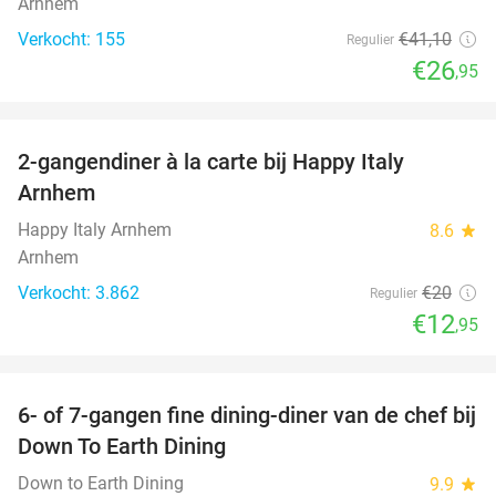
Arnhem
Verkocht: 155
€41
,10
Regulier
€26
,95
favorite_border
2-gangendiner à la carte bij Happy Italy
35%
Arnhem
Happy Italy Arnhem
8.6
star
Arnhem
Verkocht: 3.862
€20
Regulier
€12
,95
favorite_border
6- of 7-gangen fine dining-diner van de chef bij
36%
Down To Earth Dining
Down to Earth Dining
9.9
star