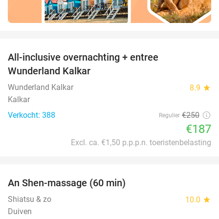
favorite_border
All-inclusive overnachting + entree
25%
Wunderland Kalkar
Wunderland Kalkar
8.9
star
Kalkar
Verkocht: 388
€250
Regulier
€187
Excl. ca. €1,50 p.p.p.n. toeristenbelasting
favorite_border
An Shen-massage (60 min)
40%
Shiatsu & zo
10.0
star
Duiven