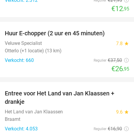
Verkocht: 2.312
€21
,95
Regulier
€12
,95
favorite_border
Huur E-chopper (2 uur en 45 minuten)
28%
Veluwe Specialist
7.8
star
Otterlo (+1 locatie) (13 km)
Verkocht: 660
€37
,50
Regulier
€26
,95
favorite_border
Entree voor Het Land van Jan Klaassen +
30%
drankje
Het Land van Jan Klaassen
9.6
star
Braamt
Verkocht: 4.053
€16
,90
Regulier