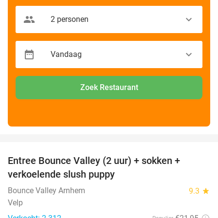
Zoek Restaurant
favorite_border
Entree Bounce Valley (2 uur) + sokken +
41%
verkoelende slush puppy
Bounce Valley Arnhem
9.3
star
Velp