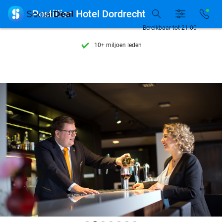
Ontdek 15.000+ deals

Postillion Hotel Dordrecht
7 dagen per week beschikbaar
Bereikbaar tot 21:00
10+ miljoen leden
9,4
op basis van
206.142 reviews
Ontdek 15.000+ deals
7 dagen per week beschikbaar
10+ miljoen leden