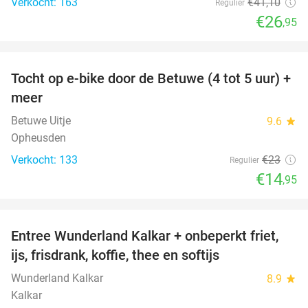
Verkocht: 163
€41
,10
Regulier
€26
,95
favorite_border
Tocht op e-bike door de Betuwe (4 tot 5 uur) +
35%
meer
Betuwe Uitje
9.6
star
Opheusden
Verkocht: 133
€23
Regulier
€14
,95
favorite_border
Entree Wunderland Kalkar + onbeperkt friet,
32%
ijs, frisdrank, koffie, thee en softijs
Wunderland Kalkar
8.9
star
Kalkar