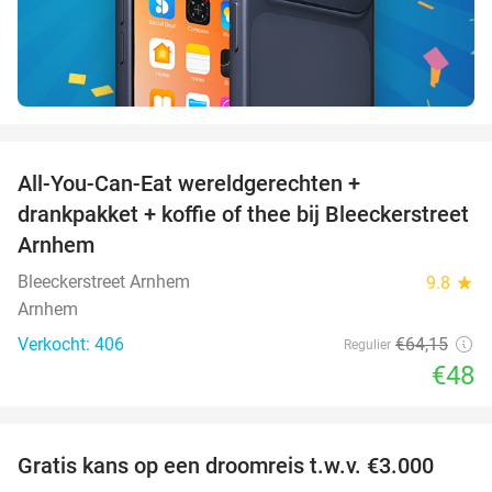
favorite_border
All-You-Can-Eat wereldgerechten +
25%
drankpakket + koffie of thee bij Bleeckerstreet
Arnhem
Bleeckerstreet Arnhem
9.8
star
Arnhem
Verkocht: 406
€64
,15
Regulier
€48
favorite_border
Gratis kans op een droomreis t.w.v. €3.000