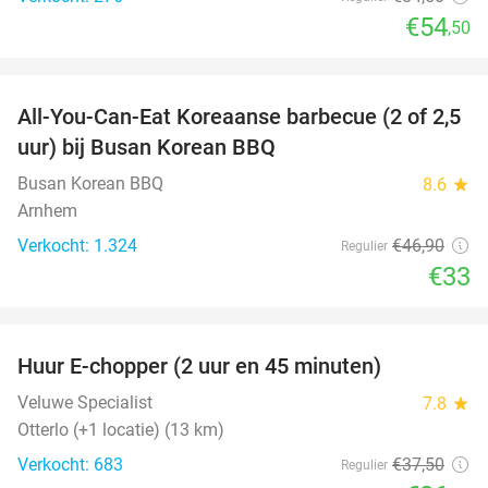
€54
,50
favorite_border
All-You-Can-Eat Koreaanse barbecue (2 of 2,5
30%
uur) bij Busan Korean BBQ
Busan Korean BBQ
8.6
star
Arnhem
Verkocht: 1.324
€46
,90
Regulier
€33
favorite_border
Huur E-chopper (2 uur en 45 minuten)
28%
Veluwe Specialist
7.8
star
Otterlo (+1 locatie) (13 km)
Verkocht: 683
€37
,50
Regulier