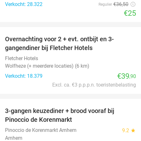
Verkocht: 28.322
€36
,50
Regulier
€25
favorite_border
Overnachting voor 2 + evt. ontbijt en 3-
gangendiner bij Fletcher Hotels
Fletcher Hotels
Wolfheze (+ meerdere locaties) (6 km)
€39
Verkocht: 18.379
,90
Excl. ca. €3 p.p.p.n. toeristenbelasting
favorite_border
3-gangen keuzediner + brood vooraf bij
41%
Pinoccio de Korenmarkt
Pinoccio de Korenmarkt Arnhem
9.2
star
Arnhem