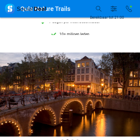
Ontdek 15.000+ deals

Qula Nature Trails
7 dagen per week beschikbaar
Bereikbaar tot 21:00
10+ miljoen leden
9,4
op basis van
206.305 reviews
Ontdek 15.000+ deals
7 dagen per week beschikbaar
10+ miljoen leden