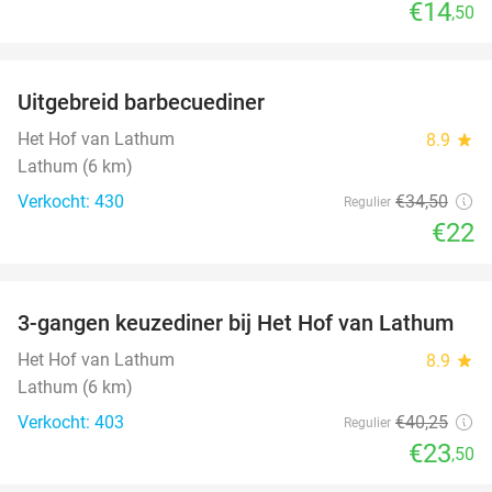
€14
,50
favorite_border
Uitgebreid barbecuediner
36%
Het Hof van Lathum
8.9
star
Lathum (6 km)
Verkocht: 430
€34
,50
Regulier
€22
favorite_border
3-gangen keuzediner bij Het Hof van Lathum
42%
Het Hof van Lathum
8.9
star
Lathum (6 km)
Verkocht: 403
€40
,25
Regulier
€23
,50
favorite_border