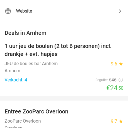
Website
favorite_border
Deals in Arnhem
1 uur jeu de boulen (2 tot 6 personen) incl.
47%
NEW
drankje + evt. hapjes
TODAY
JEU de boules bar Arnhem
9.6
star
Arnhem
Verkocht: 4
€46
Regulier
€24
,50
favorite_border
Entree ZooParc Overloon
34%
NEW
TODAY
ZooParc Overloon
9.7
star