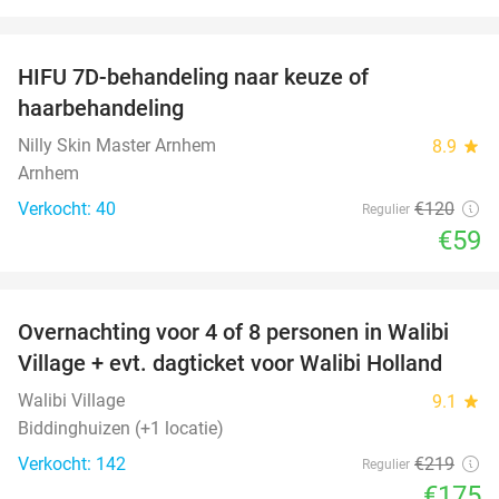
favorite_border
HIFU 7D-behandeling naar keuze of
51%
haarbehandeling
Nilly Skin Master Arnhem
8.9
star
Arnhem
Verkocht: 40
€120
Regulier
€59
favorite_border
Overnachting voor 4 of 8 personen in Walibi
20%
Village + evt. dagticket voor Walibi Holland
Walibi Village
9.1
star
Biddinghuizen (+1 locatie)
Verkocht: 142
€219
Regulier
€175