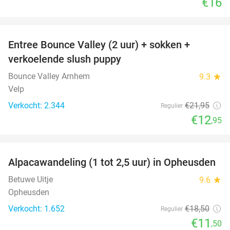
€16
favorite_border
Entree Bounce Valley (2 uur) + sokken +
41%
verkoelende slush puppy
Bounce Valley Arnhem
9.3
star
Velp
Verkocht: 2.344
€21
,95
Regulier
€12
,95
favorite_border
Alpacawandeling (1 tot 2,5 uur) in Opheusden
38%
Betuwe Uitje
9.6
star
Opheusden
Verkocht: 1.652
€18
,50
Regulier
€11
,50