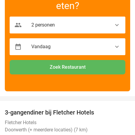
eten?
Zoek Restaurant
favorite_border
3-gangendiner bij Fletcher Hotels
42%
Fletcher Hotels
Doorwerth (+ meerdere locaties) (7 km)