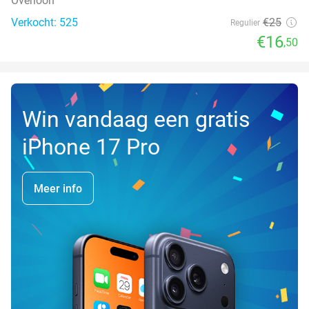
Overloon
Verkocht: 525
€25
Regulier
€16
,50
Win vandaag een gratis
iPhone 17 Pro
Meer info