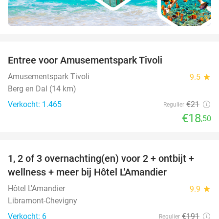
favorite_border
Entree voor Amusementspark Tivoli
12%
Amusementspark Tivoli
9.5
star
Berg en Dal (14 km)
Verkocht: 1.465
€21
Regulier
€18
,50
favorite_border
1, 2 of 3 overnachting(en) voor 2 + ontbijt +
32%
NEW
wellness + meer bij Hôtel L'Amandier
TODAY
Hôtel L'Amandier
9.9
star
Libramont-Chevigny
Verkocht: 6
€191
Regulier