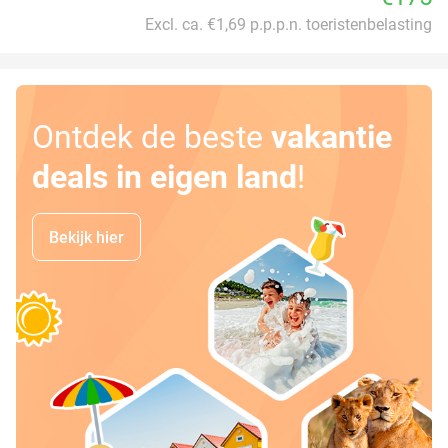
Excl. ca. €1,69 p.p.p.n. toeristenbelasting
Ontdek de beste
vakantie
deals in eigen land
!
Bekijk hier