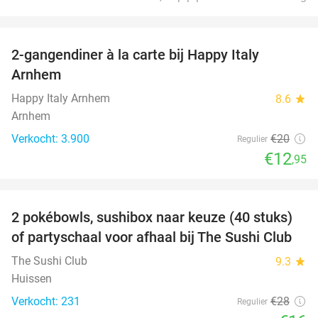
favorite_border
2-gangendiner à la carte bij Happy Italy
35%
Arnhem
Happy Italy Arnhem
8.6
star
Arnhem
Verkocht: 3.900
€20
Regulier
€12
,95
favorite_border
2 pokébowls, sushibox naar keuze (40 stuks)
43%
of partyschaal voor afhaal bij The Sushi Club
The Sushi Club
9.3
star
Huissen
Verkocht: 231
€28
Regulier