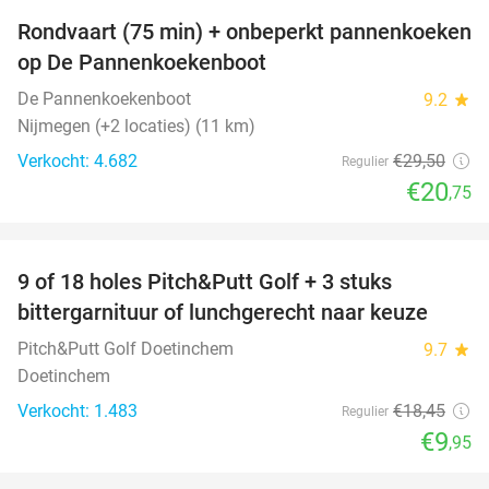
Rondvaart (75 min) + onbeperkt pannenkoeken
30%
op De Pannenkoekenboot
De Pannenkoekenboot
9.2
star
Nijmegen (+2 locaties) (11 km)
Verkocht: 4.682
€29
,50
Regulier
€20
,75
favorite_border
9 of 18 holes Pitch&Putt Golf + 3 stuks
46%
bittergarnituur of lunchgerecht naar keuze
Pitch&Putt Golf Doetinchem
9.7
star
Doetinchem
Verkocht: 1.483
€18
,45
Regulier
€9
,95
favorite_border