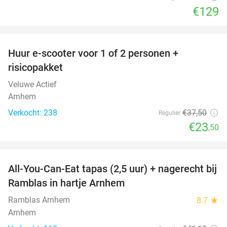
€129
favorite_border
Huur e-scooter voor 1 of 2 personen +
37%
risicopakket
Veluwe Actief
Arnhem
Verkocht: 238
€37
,50
Regulier
€23
,50
favorite_border
All-You-Can-Eat tapas (2,5 uur) + nagerecht bij
34%
Ramblas in hartje Arnhem
Ramblas Arnhem
8.7
star
Arnhem