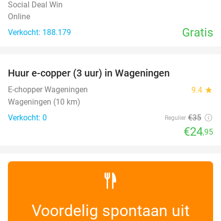
Social Deal Win
Online
Gratis
Verkocht: 188.179
favorite_border
Huur e-copper (3 uur) in Wageningen
29%
NEW
TODAY
E-chopper Wageningen
9.4
star
Wageningen (10 km)
Verkocht: 0
€35
Regulier
€24
,95
Voordelig spontaan uit