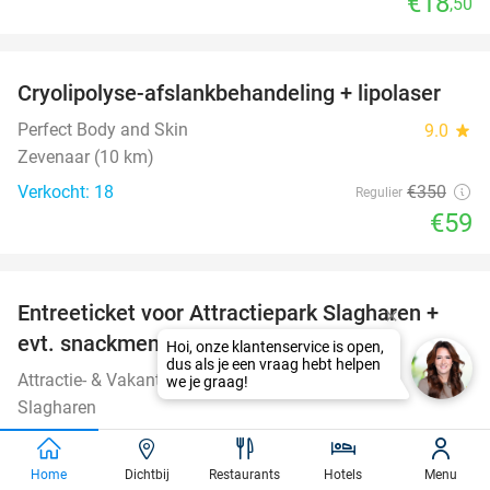
€18
,50
favorite_border
Cryolipolyse-afslankbehandeling + lipolaser
83%
Perfect Body and Skin
9.0
star
Zevenaar (10 km)
Verkocht: 18
€350
Regulier
€59
favorite_border
Entreeticket voor Attractiepark Slagharen +
41%
evt. snackmenu
Hoi, onze klantenservice is open,
dus als je een vraag hebt helpen
Attractie- & Vakantiepark Slagharen
8.8
star
we je graag!
Slagharen
Verkocht: 5.248
€37
,90
Regulier
€22
,40
Home
Dichtbij
Restaurants
Hotels
Menu