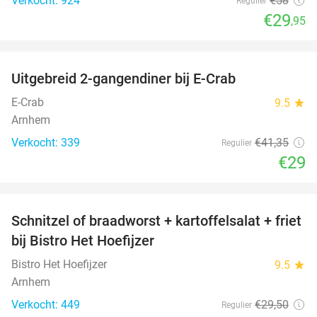
Verkocht: 924
€58
Regulier
€29
,95
favorite_border
Uitgebreid 2-gangendiner bij E-Crab
30%
E-Crab
9.5
star
Arnhem
Verkocht: 339
€41
,35
Regulier
€29
favorite_border
Schnitzel of braadworst + kartoffelsalat + friet
51%
bij Bistro Het Hoefijzer
Bistro Het Hoefijzer
9.5
star
Arnhem
Verkocht: 449
€29
,50
Regulier