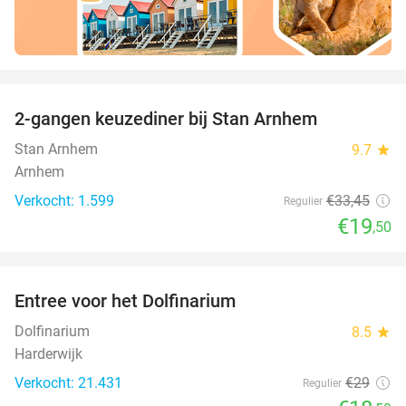
favorite_border
2-gangen keuzediner bij Stan Arnhem
42%
Stan Arnhem
9.7
star
Arnhem
Verkocht: 1.599
€33
,45
Regulier
€19
,50
favorite_border
Entree voor het Dolfinarium
36%
Dolfinarium
8.5
star
Harderwijk
Verkocht: 21.431
€29
Regulier