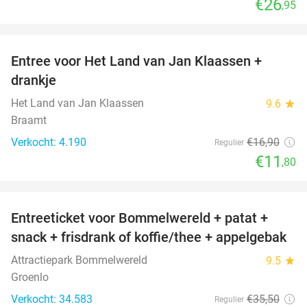
€26
,95
favorite_border
Entree voor Het Land van Jan Klaassen +
30%
drankje
Het Land van Jan Klaassen
9.6
star
Braamt
Verkocht: 4.190
€16
,90
Regulier
€11
,80
favorite_border
Entreeticket voor Bommelwereld + patat +
23%
snack + frisdrank of koffie/thee + appelgebak
Attractiepark Bommelwereld
9.5
star
Groenlo
Verkocht: 34.583
€35
,50
Regulier