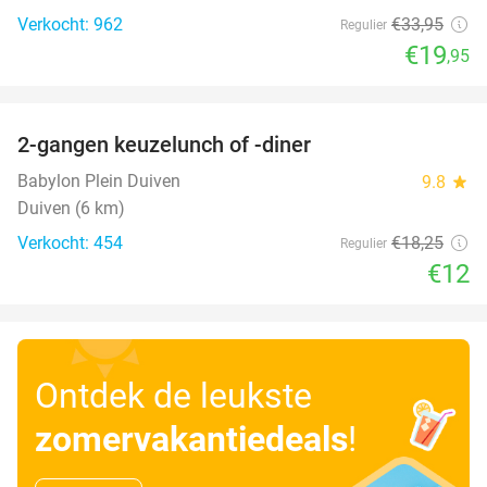
Verkocht: 962
€33
,95
Regulier
€19
,95
favorite_border
2-gangen keuzelunch of -diner
34%
Babylon Plein Duiven
9.8
star
Duiven (6 km)
Verkocht: 454
€18
,25
Regulier
€12
Ontdek de leukste
zomervakantiedeals
!