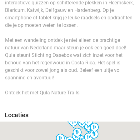
interactieve quizzen op schitterende plekken in Heemskerk,
Blaricum, Katwijk, Delfgauw en Hardenberg. Op je
smartphone of tablet krijg je leuke raadsels en opdrachten
die je op moeten weten te lossen.
Met een wandeling ontdek je niet alleen de prachtige
natuur van Nederland maar steun je ook een goed doel!
Qula steunt Stichting Oasebos wat zich inzet voor het
behoud van het regenwoud in Costa Rica. Het spel is
geschikt voor zowel jong als oud. Beleef een uitje vol
spanning en avontuur!
Ontdek het met Qula Nature Trails!
Locaties
food
food
food
food
food
food
food
food
food
food
food
food
food
food
food
food