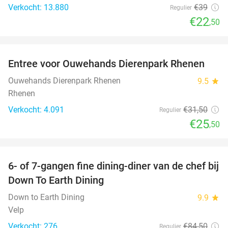
Verkocht: 13.880
€39
Regulier
€22
,50
favorite_border
Entree voor Ouwehands Dierenpark Rhenen
19%
Ouwehands Dierenpark Rhenen
9.5
star
Rhenen
Verkocht: 4.091
€31
,50
Regulier
€25
,50
favorite_border
6- of 7-gangen fine dining-diner van de chef bij
36%
Down To Earth Dining
Down to Earth Dining
9.9
star
Velp
Verkocht: 276
€84
,50
Regulier