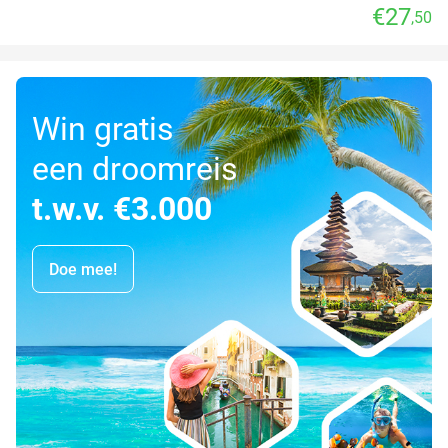
€27
,50
Win gratis
een droomreis
t.w.v. €3.000
Doe mee!