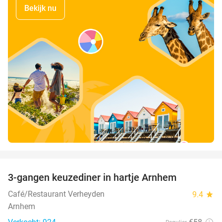
Bekijk nu
favorite_border
3-gangen keuzediner in hartje Arnhem
48%
Café/Restaurant Verheyden
9.4
star
Arnhem