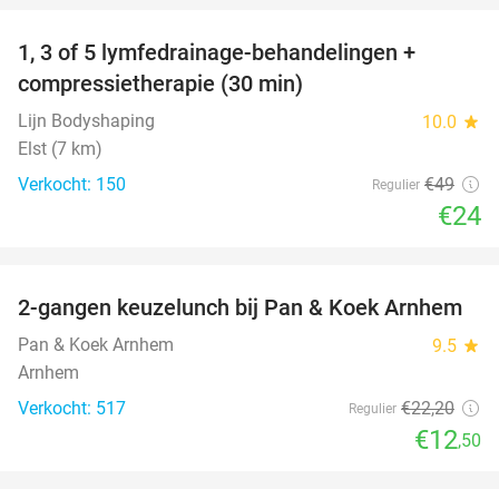
1, 3 of 5 lymfedrainage-behandelingen +
51%
compressietherapie (30 min)
Lijn Bodyshaping
10.0
star
Elst (7 km)
Verkocht: 150
€49
Regulier
€24
favorite_border
2-gangen keuzelunch bij Pan & Koek Arnhem
44%
Pan & Koek Arnhem
9.5
star
Arnhem
Verkocht: 517
€22
,20
Regulier
€12
,50
favorite_border