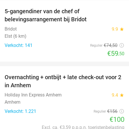
5-gangendiner van de chef of
20%
belevingsarrangement bij Bridot
Bridot
9.9
star
Elst (6 km)
Verkocht: 141
€74
,50
Regulier
€59
,50
favorite_border
Overnachting + ontbijt + late check-out voor 2
36%
in Arnhem
Holiday Inn Express Arnhem
9.4
star
Arnhem
Verkocht: 1.221
€156
Regulier
€100
Excl. ca. €3,59 p.p.p.n. toeristenbelasting