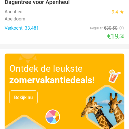
Dagentree voor Apenheul
36%
Apenheul
9.4
star
Apeldoorn
Verkocht: 33.481
€30
,50
Regulier
€19
,50
Ontdek de leukste
zomervakantiedeals
!
Bekijk nu