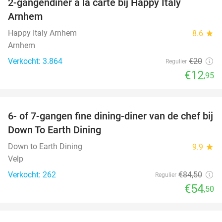
2-gangendiner à la carte bij Happy Italy
35%
Arnhem
Happy Italy Arnhem
8.6
star
Arnhem
Verkocht: 3.864
€20
Regulier
€12
,95
favorite_border
6- of 7-gangen fine dining-diner van de chef bij
36%
Down To Earth Dining
Down to Earth Dining
9.9
star
Velp
Verkocht: 262
€84
,50
Regulier
€54
,50
favorite_border