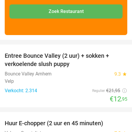
Zoek Restaurant
favorite_border
Entree Bounce Valley (2 uur) + sokken +
41%
verkoelende slush puppy
Bounce Valley Arnhem
9.3
star
Velp
Verkocht: 2.314
€21
,95
Regulier
€12
,95
favorite_border
Huur E-chopper (2 uur en 45 minuten)
28%