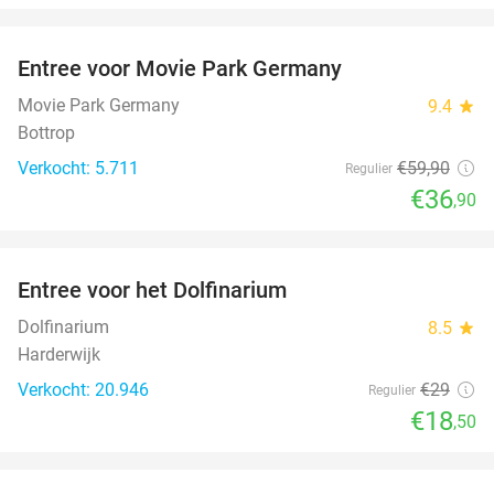
favorite_border
Entree voor Movie Park Germany
38%
Movie Park Germany
9.4
star
Bottrop
Verkocht: 5.711
€59
,90
Regulier
€36
,90
favorite_border
Entree voor het Dolfinarium
36%
Dolfinarium
8.5
star
Harderwijk
Verkocht: 20.946
€29
Regulier
€18
,50
favorite_border