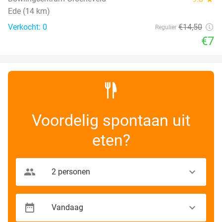
Ede (14 km)
Verkocht: 0
€14
,50
Regulier
€7
Voordelig spontaan uit
eten?