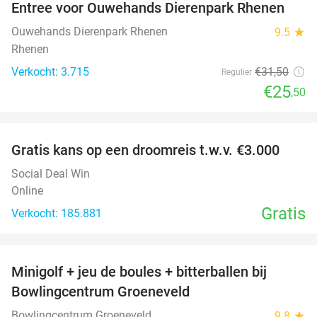
Entree voor Ouwehands Dierenpark Rhenen
19%
Ouwehands Dierenpark Rhenen
9.5
star
Rhenen
Verkocht: 3.715
€31
,50
Regulier
€25
,50
favorite_border
Gratis kans op een droomreis t.w.v. €3.000
Social Deal Win
Online
Gratis
Verkocht: 185.881
favorite_border
Minigolf + jeu de boules + bitterballen bij
52%
NEW
Bowlingcentrum Groeneveld
TODAY
Bowlingcentrum Groeneveld
9.8
star