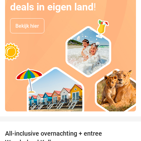
deals in eigen land
!
Bekijk hier
favorite_border
All-inclusive overnachting + entree
25%