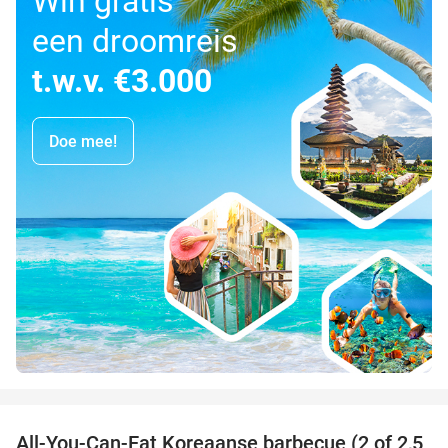
Win gratis
een droomreis
t.w.v. €3.000
Doe mee!
favorite_border
All-You-Can-Eat Koreaanse barbecue (2 of 2,5