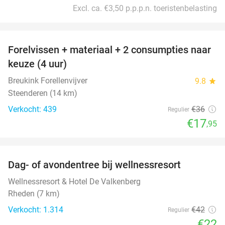
Excl. ca. €3,50 p.p.p.n. toeristenbelasting
favorite_border
Forelvissen + materiaal + 2 consumpties naar
50%
keuze (4 uur)
Breukink Forellenvijver
9.8
star
Steenderen (14 km)
Verkocht: 439
€36
Regulier
€17
,95
favorite_border
Dag- of avondentree bij wellnessresort
48%
Wellnessresort & Hotel De Valkenberg
Rheden (7 km)
Verkocht: 1.314
€42
Regulier
€22