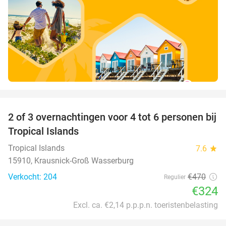
favorite_border
2 of 3 overnachtingen voor 4 tot 6 personen bij
31%
Tropical Islands
Tropical Islands
7.6
star
15910, Krausnick-Groß Wasserburg
Verkocht: 204
€470
Regulier
€324
Excl. ca. €2,14 p.p.p.n. toeristenbelasting
favorite_border