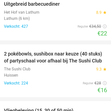
Uitgebreid barbecuediner
36%
Het Hof van Lathum
8.9
star
Lathum (6 km)
Verkocht: 427
€34
,50
Regulier
€22
favorite_border
2 pokébowls, sushibox naar keuze (40 stuks)
43%
of partyschaal voor afhaal bij The Sushi Club
The Sushi Club
9.3
star
Huissen
Verkocht: 224
€28
Regulier
€16
favorite_border
Vliegbeleving (15, 30 of 50 min)