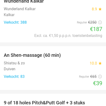
Wunderland Kalkar
Wunderland Kalkar
8.9
star
Kalkar
Verkocht: 388
€250
Regulier
€187
Excl. ca. €1,50 p.p.p.n. toeristenbelasting
favorite_border
An Shen-massage (60 min)
40%
Shiatsu & zo
10.0
star
Duiven
Verkocht: 83
€65
Regulier
€39
favorite_border
9 of 18 holes Pitch&Putt Golf + 3 stuks
46%