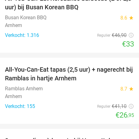
30%
uur) bij Busan Korean BBQ
Busan Korean BBQ
8.6
star
Arnhem
Verkocht: 1.316
€46
,90
Regulier
€33
favorite_border
All-You-Can-Eat tapas (2,5 uur) + nagerecht bij
34%
Ramblas in hartje Arnhem
Ramblas Arnhem
8.7
star
Arnhem
Verkocht: 155
€41
,10
Regulier
€26
,95
favorite_border