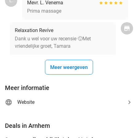
L.
Mevr. L. Venema
Prima massage
Relaxation Revive
Dank u wel voor uw recensie 🙂Met
vriendelijke groet, Tamara
Meer weergeven
Meer informatie
Website
favorite_border
Deals in Arnhem