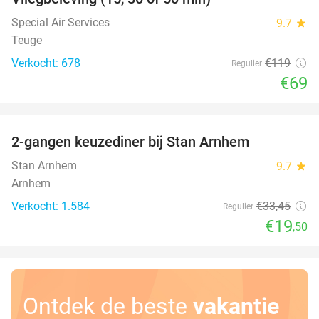
42%
Special Air Services
9.7
star
Teuge
Verkocht: 678
€119
Regulier
€69
favorite_border
2-gangen keuzediner bij Stan Arnhem
42%
Stan Arnhem
9.7
star
Arnhem
Verkocht: 1.584
€33
,45
Regulier
€19
,50
Ontdek de beste
vakantie