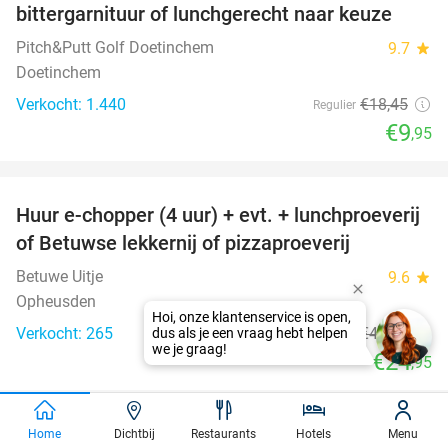
bittergarnituur of lunchgerecht naar keuze
Pitch&Putt Golf Doetinchem
9.7
star
Doetinchem
Verkocht: 1.440
€18
,45
Regulier
€9
,95
favorite_border
Huur e-chopper (4 uur) + evt. + lunchproeverij
44%
of Betuwse lekkernij of pizzaproeverij
Betuwe Uitje
9.6
star
Opheusden
Verkocht: 265
€44
,50
Regulier
€24
,95
favorite_border
Home
Dichtbij
Restaurants
Hotels
Menu
Alpacawandeling (1 tot 2,5 uur) in Opheusden