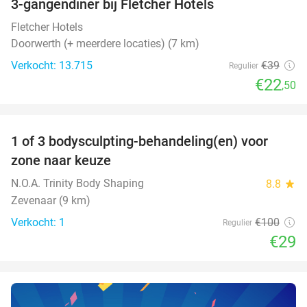
3-gangendiner bij Fletcher Hotels
42%
Fletcher Hotels
Doorwerth (+ meerdere locaties) (7 km)
Verkocht: 13.715
€39
Regulier
€22
,50
favorite_border
1 of 3 bodysculpting-behandeling(en) voor
71%
NEW
zone naar keuze
TODAY
N.O.A. Trinity Body Shaping
8.8
star
Zevenaar (9 km)
Verkocht: 1
€100
Regulier
€29