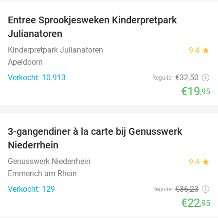
Entree Sprookjesweken Kinderpretpark
39%
Julianatoren
Kinderpretpark Julianatoren
9.4
star
Apeldoorn
Verkocht: 10.913
€32
,50
Regulier
€19
,95
favorite_border
3-gangendiner à la carte bij Genusswerk
37%
Niederrhein
Genusswerk Niederrhein
9.4
star
Emmerich am Rhein
Verkocht: 129
€36
,23
Regulier
€22
,95