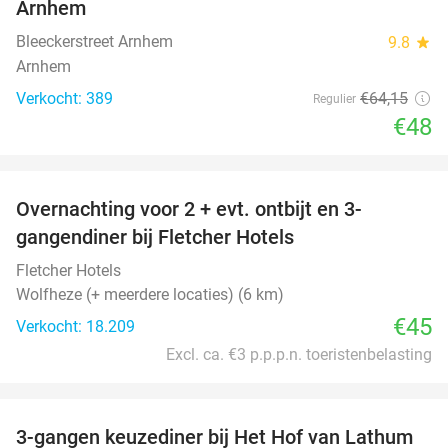
Arnhem
Bleeckerstreet Arnhem
9.8
star
Arnhem
Verkocht: 389
€64
,15
Regulier
€48
favorite_border
Overnachting voor 2 + evt. ontbijt en 3-
gangendiner bij Fletcher Hotels
Fletcher Hotels
Wolfheze (+ meerdere locaties) (6 km)
€45
Verkocht: 18.209
Excl. ca. €3 p.p.p.n. toeristenbelasting
favorite_border
3-gangen keuzediner bij Het Hof van Lathum
42%