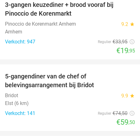
3-gangen keuzediner + brood vooraf bij
41%
Pinoccio de Korenmarkt
Pinoccio de Korenmarkt Arnhem
9.2
star
Arnhem
Verkocht: 947
€33
,95
Regulier
€19
,95
favorite_border
5-gangendiner van de chef of
20%
belevingsarrangement bij Bridot
Bridot
9.9
star
Elst (6 km)
Verkocht: 141
€74
,50
Regulier
€59
,50
favorite_border