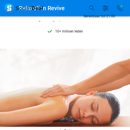
Ontdek 15.000+ deals

Relaxation Revive
7 dagen per week beschikbaar
Bereikbaar tot 21:00
10+ miljoen leden
9,4
op basis van
206.147 reviews
Ontdek 15.000+ deals
7 dagen per week beschikbaar
10+ miljoen leden