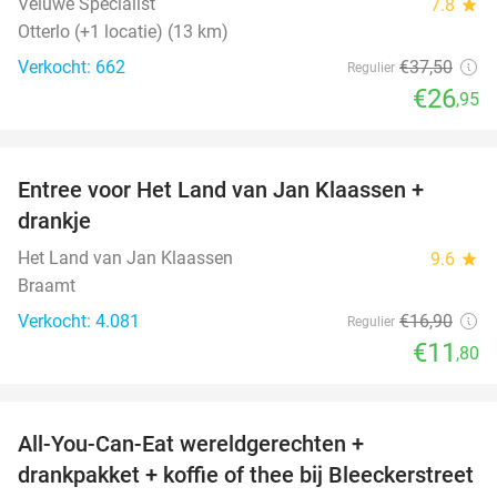
Veluwe Specialist
7.8
star
Otterlo (+1 locatie) (13 km)
Verkocht: 662
€37
,50
Regulier
€26
,95
favorite_border
Entree voor Het Land van Jan Klaassen +
30%
drankje
Het Land van Jan Klaassen
9.6
star
Braamt
Verkocht: 4.081
€16
,90
Regulier
€11
,80
favorite_border
All-You-Can-Eat wereldgerechten +
25%
drankpakket + koffie of thee bij Bleeckerstreet