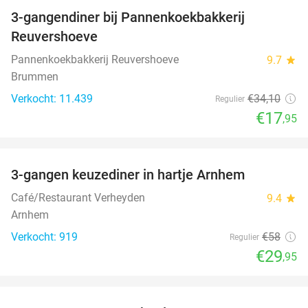
3-gangendiner bij Pannenkoekbakkerij
47%
Reuvershoeve
Pannenkoekbakkerij Reuvershoeve
9.7
star
Brummen
Verkocht: 11.439
€34
,10
Regulier
€17
,95
favorite_border
3-gangen keuzediner in hartje Arnhem
48%
Café/Restaurant Verheyden
9.4
star
Arnhem
Verkocht: 919
€58
Regulier
€29
,95
favorite_border