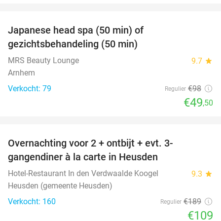
favorite_border
Japanese head spa (50 min) of
49%
gezichtsbehandeling (50 min)
MRS Beauty Lounge
9.7
star
Arnhem
Verkocht: 79
€98
Regulier
€49
,50
favorite_border
Overnachting voor 2 + ontbijt + evt. 3-
42%
gangendiner à la carte in Heusden
Hotel-Restaurant In den Verdwaalde Koogel
9.3
star
Heusden (gemeente Heusden)
Verkocht: 160
€189
Regulier
€109