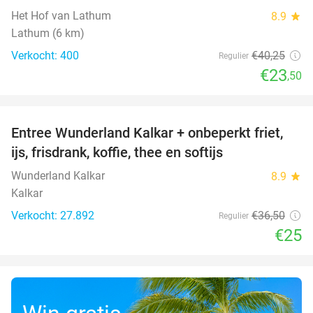
Het Hof van Lathum
8.9
star
Lathum (6 km)
Verkocht: 400
€40
,25
Regulier
€23
,50
favorite_border
Entree Wunderland Kalkar + onbeperkt friet,
32%
ijs, frisdrank, koffie, thee en softijs
Wunderland Kalkar
8.9
star
Kalkar
Verkocht: 27.892
€36
,50
Regulier
€25