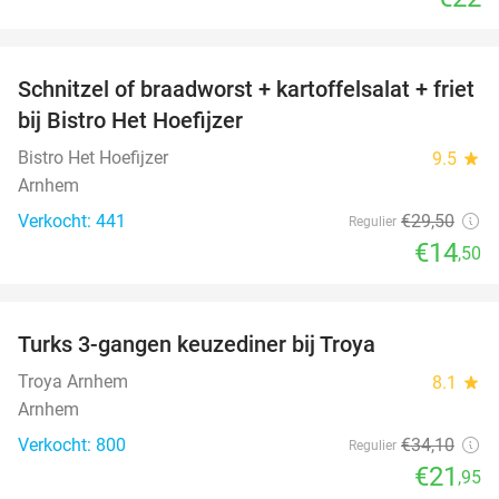
favorite_border
Schnitzel of braadworst + kartoffelsalat + friet
51%
bij Bistro Het Hoefijzer
Bistro Het Hoefijzer
9.5
star
Arnhem
Verkocht: 441
€29
,50
Regulier
€14
,50
favorite_border
Turks 3-gangen keuzediner bij Troya
36%
Troya Arnhem
8.1
star
Arnhem
Verkocht: 800
€34
,10
Regulier
€21
,95