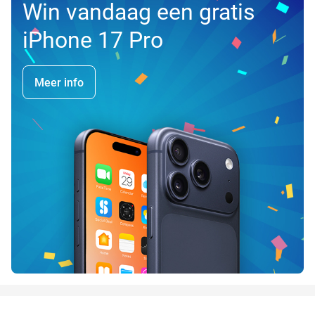
Win vandaag een gratis
iPhone 17 Pro
Meer info
favorite_border