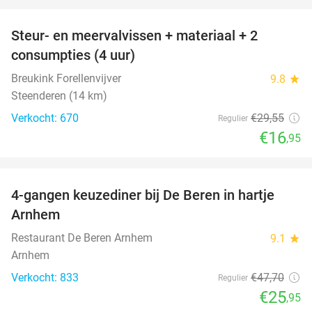
favorite_border
Steur- en meervalvissen + materiaal + 2
43%
consumpties (4 uur)
Breukink Forellenvijver
9.8
star
Steenderen (14 km)
Verkocht: 670
€29
,55
Regulier
€16
,95
favorite_border
4-gangen keuzediner bij De Beren in hartje
46%
Arnhem
Restaurant De Beren Arnhem
9.1
star
Arnhem
Verkocht: 833
€47
,70
Regulier
€25
,95