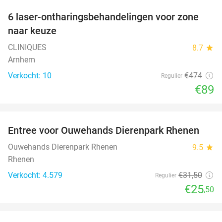
6 laser-ontharingsbehandelingen voor zone
81%
naar keuze
CLINIQUES
8.7
star
Arnhem
Verkocht: 10
€474
Regulier
€89
favorite_border
Entree voor Ouwehands Dierenpark Rhenen
19%
Ouwehands Dierenpark Rhenen
9.5
star
Rhenen
Verkocht: 4.579
€31
,50
Regulier
€25
,50
favorite_border