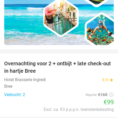
favorite_border
Overnachting voor 2 + ontbijt + late check-out
41%
NEW
in hartje Bree
TODAY
Hotel Brasserie Ingredi
8.9
star
Bree
Verkocht: 2
€168
Regulier
€99
Excl. ca. €3 p.p.p.n. toeristenbelasting
favorite_border