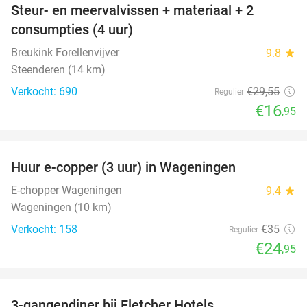
Steur- en meervalvissen + materiaal + 2
43%
consumpties (4 uur)
Breukink Forellenvijver
9.8
star
Steenderen (14 km)
Verkocht: 690
€29
,55
Regulier
€16
,95
favorite_border
Huur e-copper (3 uur) in Wageningen
29%
E-chopper Wageningen
9.4
star
Wageningen (10 km)
Verkocht: 158
€35
Regulier
€24
,95
favorite_border
3-gangendiner bij Fletcher Hotels