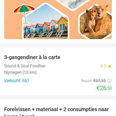
favorite_border
3-gangendiner à la carte
29%
Sound & Soul Foodbar
9.3
star
Nijmegen (10 km)
Verkocht: 667
€37
,35
Regulier
€26
,50
favorite_border
Forelvissen + materiaal + 2 consumpties naar
50%