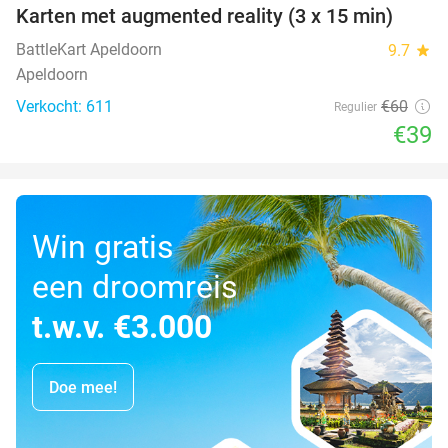
Karten met augmented reality (3 x 15 min)
35%
BattleKart Apeldoorn
9.7
star
Apeldoorn
Verkocht: 611
€60
Regulier
€39
Win gratis
een droomreis
t.w.v. €3.000
Doe mee!