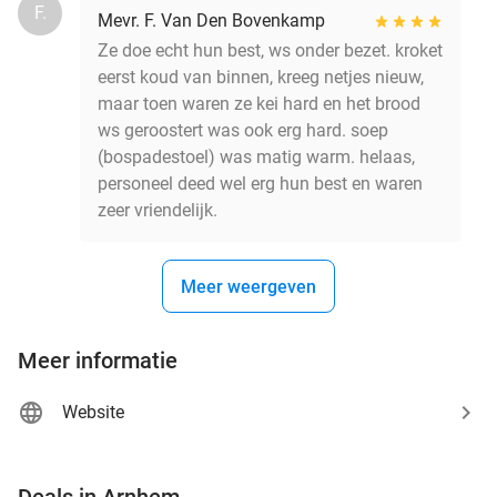
F.
Mevr. F. Van Den Bovenkamp
Ze doe echt hun best, ws onder bezet. kroket
eerst koud van binnen, kreeg netjes nieuw,
maar toen waren ze kei hard en het brood
ws geroostert was ook erg hard. soep
(bospadestoel) was matig warm. helaas,
personeel deed wel erg hun best en waren
zeer vriendelijk.
Meer weergeven
Meer informatie
Website
favorite_border
Deals in Arnhem