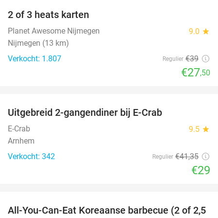
2 of 3 heats karten
29%
Planet Awesome Nijmegen
9.0
star
Nijmegen (13 km)
Verkocht: 1.807
€39
Regulier
€27
,50
favorite_border
Uitgebreid 2-gangendiner bij E-Crab
30%
E-Crab
9.5
star
Arnhem
Verkocht: 342
€41
,35
Regulier
€29
favorite_border
All-You-Can-Eat Koreaanse barbecue (2 of 2,5
30%