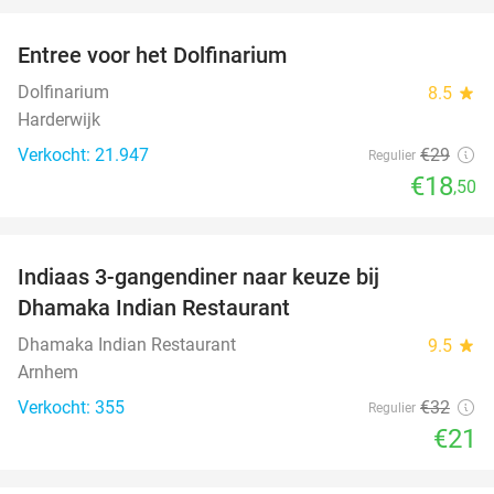
Entree voor het Dolfinarium
36%
Dolfinarium
8.5
star
Harderwijk
Verkocht: 21.947
€29
Regulier
€18
,50
favorite_border
Indiaas 3-gangendiner naar keuze bij
34%
Dhamaka Indian Restaurant
Dhamaka Indian Restaurant
9.5
star
Arnhem
Verkocht: 355
€32
Regulier
€21
favorite_border