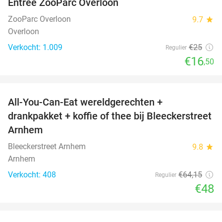
Entree ZooParc Overloon
34%
ZooParc Overloon
9.7
star
Overloon
Verkocht: 1.009
€25
Regulier
€16
,50
favorite_border
All-You-Can-Eat wereldgerechten +
25%
drankpakket + koffie of thee bij Bleeckerstreet
Arnhem
Bleeckerstreet Arnhem
9.8
star
Arnhem
Verkocht: 408
€64
,15
Regulier
€48
favorite_border