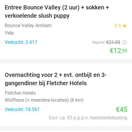
Entree Bounce Valley (2 uur) + sokken +
41%
verkoelende slush puppy
Bounce Valley Arnhem
9.3
star
Velp
Verkocht: 2.417
€21
,95
Regulier
€12
,95
favorite_border
Overnachting voor 2 + evt. ontbijt en 3-
gangendiner bij Fletcher Hotels
Fletcher Hotels
Wolfheze (+ meerdere locaties) (6 km)
€45
Verkocht: 18.561
Excl. ca. €3 p.p.p.n. toeristenbelasting
favorite_border