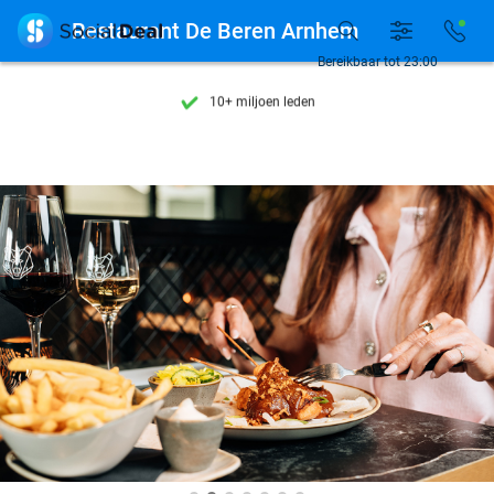
Ontdek 15.000+ deals

Restaurant De Beren Arnhem
7 dagen per week beschikbaar
Bereikbaar tot 23:00
10+ miljoen leden
9,4
op basis van
206.453 reviews
Ontdek 15.000+ deals
7 dagen per week beschikbaar
10+ miljoen leden