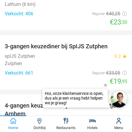
Lathum (6 km)
Verkocht: 406
€40
,25
Regulier
€23
,50
favorite_border
3-gangen keuzediner bij SpIJS Zutphen
40%
spIJS Zutphen
9.2
star
Zutphen
Verkocht: 661
€33
,05
Regulier
€19
,95
favorite_border
Hoi, onze klantenservice is open,
dus als je een vraag hebt helpen
we je graag!
4-gangen keuzediner bij De Beren in hartje
46%
Arnhem
Restaurant De Beren Arnhem
9.1
star
Home
Dichtbij
Restaurants
Hotels
Menu
Arnhem