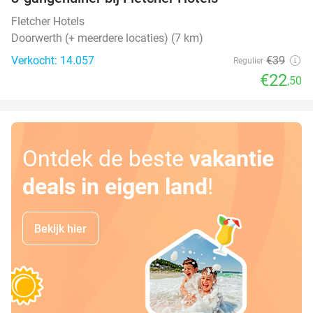
42%
Fletcher Hotels
Doorwerth (+ meerdere locaties) (7 km)
Verkocht: 14.057
€39
Regulier
€22
,50
Ontdek de beste
vakantie
deals in eigen land
!
Bekijk hier