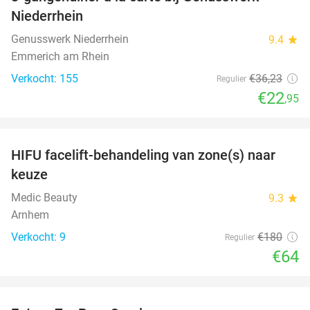
37%
Niederrhein
Genusswerk Niederrhein
9.4
star
Emmerich am Rhein
Verkocht: 155
€36
,23
Regulier
€22
,95
favorite_border
HIFU facelift-behandeling van zone(s) naar
64%
keuze
Medic Beauty
9.3
star
Arnhem
Verkocht: 9
€180
Regulier
€64
favorite_border