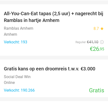
favorite_border
All-You-Can-Eat tapas (2,5 uur) + nagerecht bij
34%
Ramblas in hartje Arnhem
Ramblas Arnhem
8.7
star
Arnhem
Verkocht: 193
€41
,10
Regulier
€26
,95
favorite_border
Gratis kans op een droomreis t.w.v. €3.000
Social Deal Win
Online
Gratis
Verkocht: 190.266
favorite_border