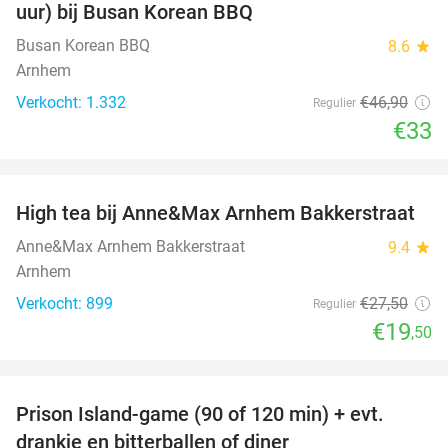
uur) bij Busan Korean BBQ
Busan Korean BBQ
8.6
star
Arnhem
Verkocht: 1.332
€46
,90
Regulier
€33
favorite_border
High tea bij Anne&Max Arnhem Bakkerstraat
29%
Anne&Max Arnhem Bakkerstraat
9.4
star
Arnhem
Verkocht: 899
€27
,50
Regulier
€19
,50
favorite_border
Prison Island-game (90 of 120 min) + evt.
33%
drankje en bitterballen of diner