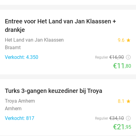
favorite_border
Entree voor Het Land van Jan Klaassen +
30%
drankje
Het Land van Jan Klaassen
9.6
star
Braamt
Verkocht: 4.350
€16
,90
Regulier
€11
,80
favorite_border
Turks 3-gangen keuzediner bij Troya
36%
Troya Arnhem
8.1
star
Arnhem
Verkocht: 817
€34
,10
Regulier
€21
,95