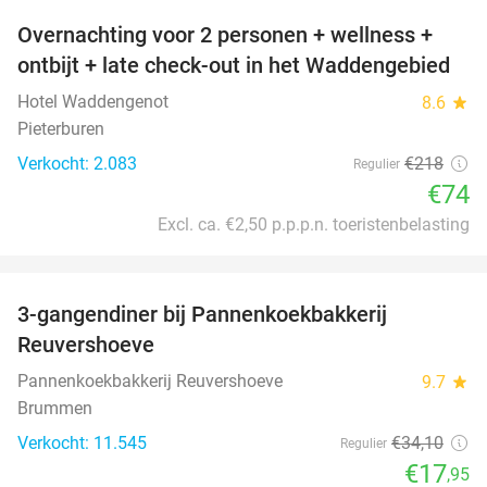
Overnachting voor 2 personen + wellness +
66%
ontbijt + late check-out in het Waddengebied
Hotel Waddengenot
8.6
star
Pieterburen
Verkocht: 2.083
€218
Regulier
€74
Excl. ca. €2,50 p.p.p.n. toeristenbelasting
favorite_border
3-gangendiner bij Pannenkoekbakkerij
47%
Reuvershoeve
Pannenkoekbakkerij Reuvershoeve
9.7
star
Brummen
Verkocht: 11.545
€34
,10
Regulier
€17
,95