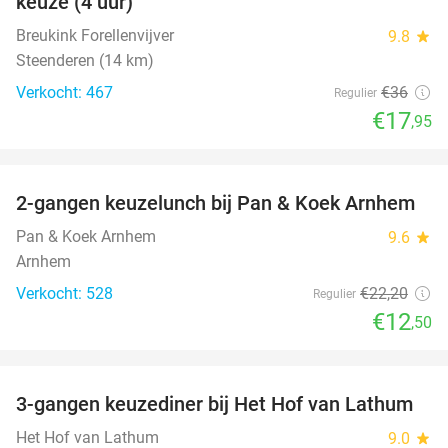
keuze (4 uur)
Breukink Forellenvijver
9.8
star
Steenderen (14 km)
Verkocht: 467
€36
Regulier
€17
,95
favorite_border
2-gangen keuzelunch bij Pan & Koek Arnhem
44%
Pan & Koek Arnhem
9.6
star
Arnhem
Verkocht: 528
€22
,20
Regulier
€12
,50
favorite_border
3-gangen keuzediner bij Het Hof van Lathum
42%
Het Hof van Lathum
9.0
star