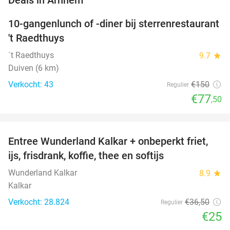
10-gangenlunch of -diner bij sterrenrestaurant
48%
NEW
't Raedthuys
TODAY
´t Raedthuys
9.7
star
Duiven (6 km)
Verkocht: 43
€150
Regulier
€77
,50
favorite_border
Entree Wunderland Kalkar + onbeperkt friet,
32%
ijs, frisdrank, koffie, thee en softijs
Wunderland Kalkar
8.9
star
Kalkar
Verkocht: 28.824
€36
,50
Regulier
€25