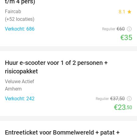
t/m 4 pers)
Faircab
8.1
star
(+52 locaties)
Verkocht: 686
€60
Regulier
€35
favorite_border
Huur e-scooter voor 1 of 2 personen +
37%
risicopakket
Veluwe Actief
Arnhem
Verkocht: 242
€37
,50
Regulier
€23
,50
favorite_border
Entreeticket voor Bommelwereld + patat +
23%