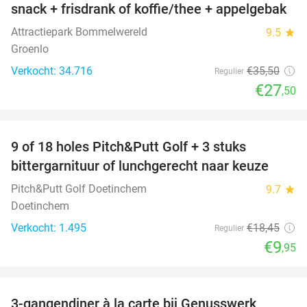
snack + frisdrank of koffie/thee + appelgebak
Attractiepark Bommelwereld
9.5
star
Groenlo
Verkocht: 34.716
€35
,50
Regulier
€27
,50
favorite_border
9 of 18 holes Pitch&Putt Golf + 3 stuks
46%
bittergarnituur of lunchgerecht naar keuze
Pitch&Putt Golf Doetinchem
9.7
star
Doetinchem
Verkocht: 1.495
€18
,45
Regulier
€9
,95
favorite_border
3-gangendiner à la carte bij Genusswerk