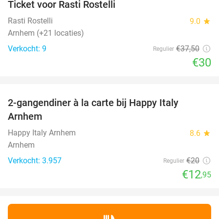
Ticket voor Rasti Rostelli
20%
NEW
TODAY
Rasti Rostelli
9.0
star
Arnhem (+21 locaties)
Verkocht: 9
€37
,50
Regulier
€30
favorite_border
2-gangendiner à la carte bij Happy Italy
35%
Arnhem
Happy Italy Arnhem
8.6
star
Arnhem
Verkocht: 3.957
€20
Regulier
€12
,95