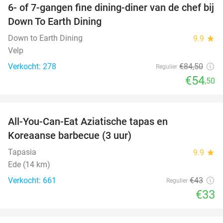
6- of 7-gangen fine dining-diner van de chef bij
36%
Down To Earth Dining
Down to Earth Dining
9.9
star
Velp
Verkocht: 278
€84
,50
Regulier
€54
,50
favorite_border
All-You-Can-Eat Aziatische tapas en
23%
Koreaanse barbecue (3 uur)
Tapasia
9.9
star
Ede (14 km)
Verkocht: 661
€43
Regulier
€33
favorite_border