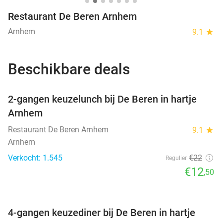
Restaurant De Beren Arnhem
Arnhem
9.1
star
Beschikbare deals
favorite_border
2-gangen keuzelunch bij De Beren in hartje
Arnhem
Restaurant De Beren Arnhem
9.1
star
Arnhem
Verkocht: 1.545
€22
Regulier
€12
,50
favorite_border
4-gangen keuzediner bij De Beren in hartje