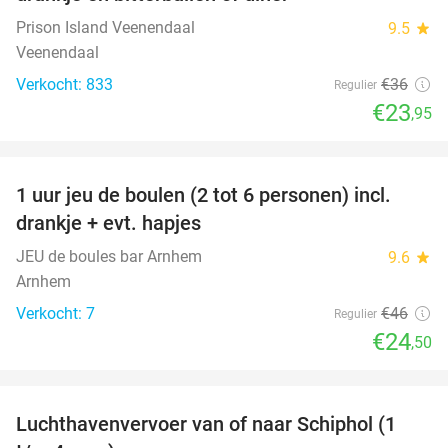
Prison Island Veenendaal
9.5
star
Veenendaal
Verkocht: 833
€36
Regulier
€23
,95
favorite_border
1 uur jeu de boulen (2 tot 6 personen) incl.
47%
drankje + evt. hapjes
JEU de boules bar Arnhem
9.6
star
Arnhem
Verkocht: 7
€46
Regulier
€24
,50
favorite_border
Luchthavenvervoer van of naar Schiphol (1
42%