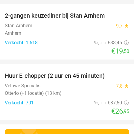
favorite_border
2-gangen keuzediner bij Stan Arnhem
42%
Stan Arnhem
9.7
star
Arnhem
Verkocht: 1.618
€33
,45
Regulier
€19
,50
favorite_border
Huur E-chopper (2 uur en 45 minuten)
28%
Veluwe Specialist
7.8
star
Otterlo (+1 locatie) (13 km)
Verkocht: 701
€37
,50
Regulier
€26
,95