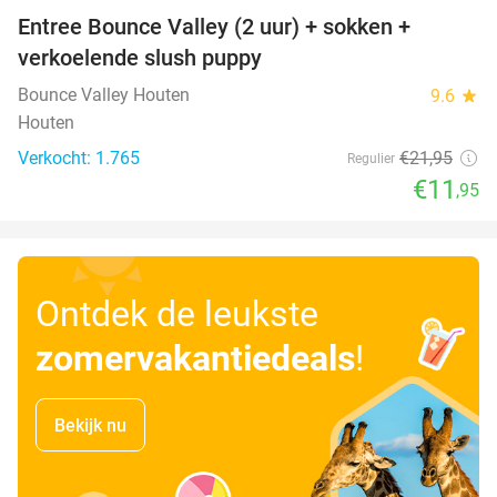
Entree Bounce Valley (2 uur) + sokken +
46%
verkoelende slush puppy
Bounce Valley Houten
9.6
star
Houten
Verkocht: 1.765
€21
,95
Regulier
€11
,95
Ontdek de leukste
zomervakantiedeals
!
Bekijk nu