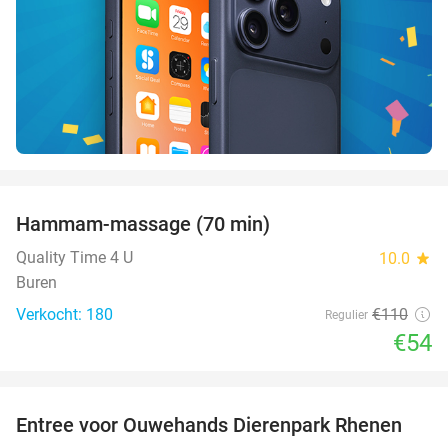
favorite_border
Hammam-massage (70 min)
51%
SOLD
OUT
Quality Time 4 U
10.0
star
Buren
Verkocht: 180
€110
Regulier
€54
favorite_border
Entree voor Ouwehands Dierenpark Rhenen
19%