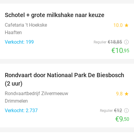
Schotel + grote milkshake naar keuze
42%
Cafetaria 't Hoekske
10.0
star
Haaften
Verkocht: 199
€18
,85
Regulier
€10
,95
favorite_border
Rondvaart door Nationaal Park De Biesbosch
21%
(2 uur)
Rondvaartbedrijf Zilvermeeuw
9.8
star
Drimmelen
Verkocht: 2.737
€12
Regulier
€9
,50
favorite_border