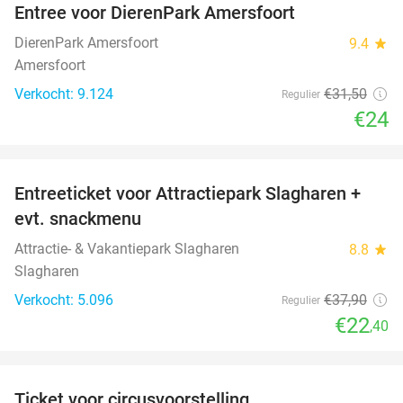
Entree voor DierenPark Amersfoort
24%
DierenPark Amersfoort
9.4
star
Amersfoort
Verkocht: 9.124
€31
,50
Regulier
€24
favorite_border
Entreeticket voor Attractiepark Slagharen +
41%
evt. snackmenu
Attractie- & Vakantiepark Slagharen
8.8
star
Slagharen
Verkocht: 5.096
€37
,90
Regulier
€22
,40
favorite_border
Ticket voor circusvoorstelling