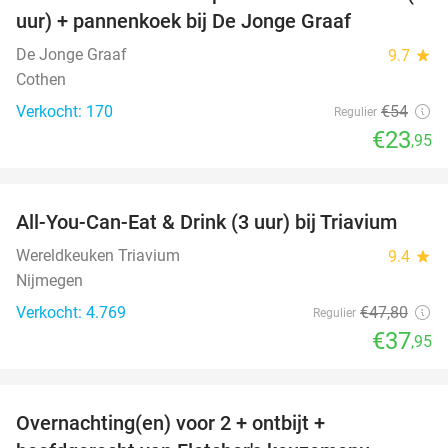
56%
uur) + pannenkoek bij De Jonge Graaf
De Jonge Graaf
9.7
star
Cothen
Verkocht: 170
€54
Regulier
€23
,95
favorite_border
All-You-Can-Eat & Drink (3 uur) bij Triavium
21%
Wereldkeuken Triavium
9.4
star
Nijmegen
Verkocht: 4.769
€47
,80
Regulier
€37
,95
favorite_border
Overnachting(en) voor 2 + ontbijt +
21%