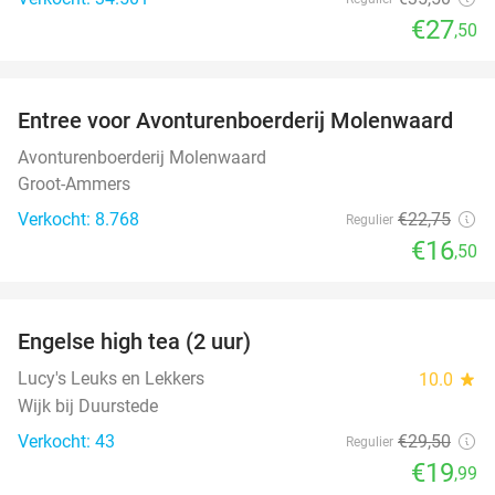
€27
,50
favorite_border
Entree voor Avonturenboerderij Molenwaard
27%
Avonturenboerderij Molenwaard
Groot-Ammers
Verkocht: 8.768
€22
,75
Regulier
€16
,50
favorite_border
Engelse high tea (2 uur)
32%
Lucy's Leuks en Lekkers
10.0
star
Wijk bij Duurstede
Verkocht: 43
€29
,50
Regulier
€19
,99