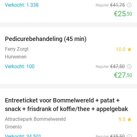
Verkocht: 1.338
€41
,75
Regulier
€25
,50
favorite_border
Pedicurebehandeling (45 min)
42%
SOLD
OUT
Ferry Zorgt
10.0
star
Hurwenen
Verkocht: 100
€47
,50
Regulier
€27
,50
favorite_border
Entreeticket voor Bommelwereld + patat +
23%
snack + frisdrank of koffie/thee + appelgebak
Attractiepark Bommelwereld
9.5
star
Groenlo
Verkocht: 34.501
€35
,50
Regulier