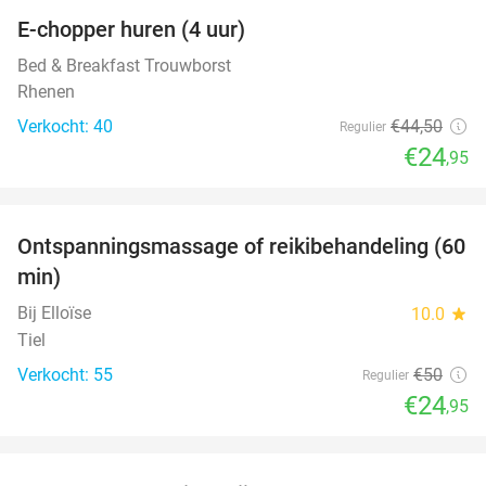
E-chopper huren (4 uur)
44%
Bed & Breakfast Trouwborst
Rhenen
Verkocht: 40
€44
,50
Regulier
€24
,95
favorite_border
Ontspanningsmassage of reikibehandeling (60
50%
min)
Bij Elloïse
10.0
star
Tiel
Verkocht: 55
€50
Regulier
€24
,95
favorite_border