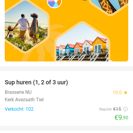
favorite_border
Sup huren (1, 2 of 3 uur)
34%
Brasserie NU
10.0
star
Kerk Avezaath Tiel
Verkocht: 102
€15
Regulier
€9
,90
favorite_border