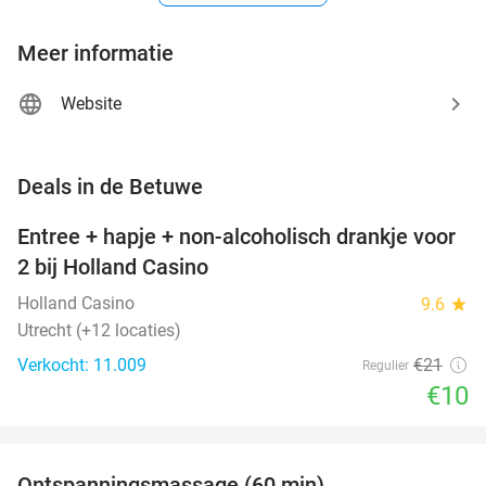
Meer informatie
Website
favorite_border
Deals in de Betuwe
Entree + hapje + non-alcoholisch drankje voor
52%
2 bij Holland Casino
Holland Casino
9.6
star
Utrecht (+12 locaties)
Verkocht: 11.009
€21
Regulier
€10
favorite_border
Ontspanningsmassage (60 min)