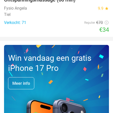
51%
Fysio Angela
9.9
star
Tiel
Verkocht: 71
€70
Regulier
€34
Win vandaag een gratis
iPhone 17 Pro
Meer info