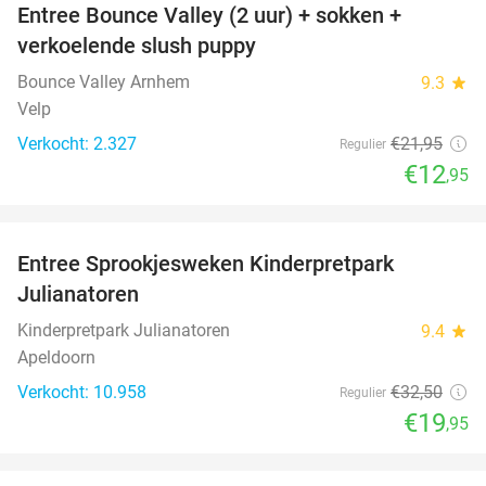
Entree Bounce Valley (2 uur) + sokken +
41%
verkoelende slush puppy
Bounce Valley Arnhem
9.3
star
Velp
Verkocht: 2.327
€21
,95
Regulier
€12
,95
favorite_border
Entree Sprookjesweken Kinderpretpark
39%
Julianatoren
Kinderpretpark Julianatoren
9.4
star
Apeldoorn
Verkocht: 10.958
€32
,50
Regulier
€19
,95
favorite_border