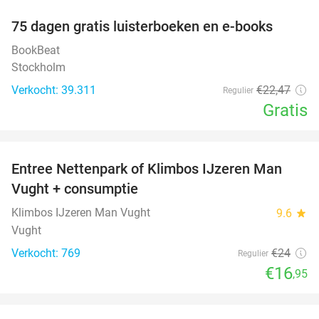
100%
75 dagen gratis luisterboeken en e-books
BookBeat
Stockholm
Verkocht: 39.311
€22
,47
Regulier
Gratis
favorite_border
Entree Nettenpark of Klimbos IJzeren Man
29%
Vught + consumptie
Klimbos IJzeren Man Vught
9.6
star
Vught
Verkocht: 769
€24
Regulier
€16
,95
favorite_border