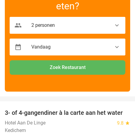
eten?
Zoek Restaurant
favorite_border
3- of 4-gangendiner à la carte aan het water
39%
Hotel Aan De Linge
9.8
star
Kedichem