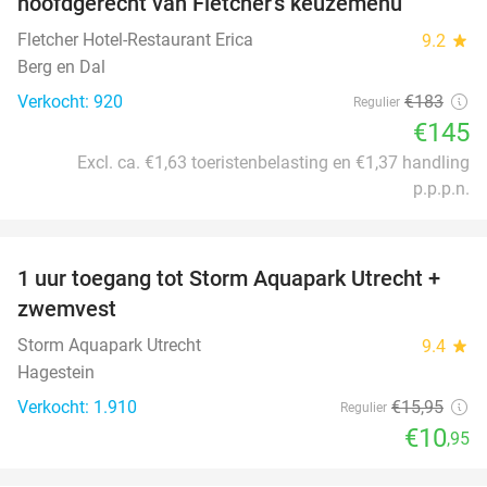
hoofdgerecht van Fletcher's keuzemenu
Fletcher Hotel-Restaurant Erica
9.2
star
Berg en Dal
Verkocht: 920
€183
Regulier
€145
Excl. ca. €1,63 toeristenbelasting en €1,37 handling
p.p.p.n.
favorite_border
1 uur toegang tot Storm Aquapark Utrecht +
31%
zwemvest
Storm Aquapark Utrecht
9.4
star
Hagestein
Verkocht: 1.910
€15
,95
Regulier
€10
,95
favorite_border