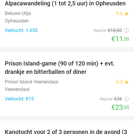
Alpacawandeling (1 tot 2,5 uur) in Opheusden
38%
Betuwe Uitje
9.6
star
Opheusden
Verkocht: 1.650
€18
,50
Regulier
€11
,50
favorite_border
Prison Island-game (90 of 120 min) + evt.
33%
drankje en bitterballen of diner
Prison Island Veenendaal
9.5
star
Veenendaal
Verkocht: 815
€36
Regulier
€23
,95
favorite_border
Kanotocht voor 2 of 3 personen in de avond (3