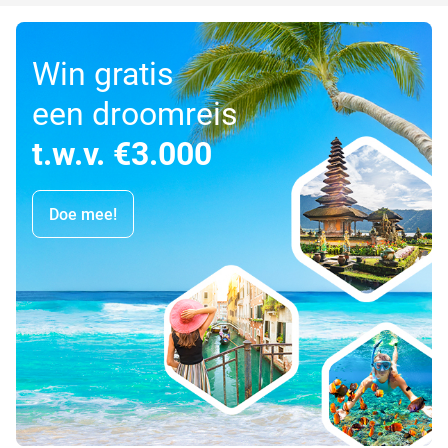
Win gratis
een droomreis
t.w.v. €3.000
Doe mee!