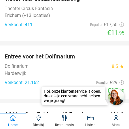
32%
Theater Circus Fantâsia
Erichem (+13 locaties)
Verkocht: 411
€17
,50
Regulier
€11
,95
favorite_border
Entree voor het Dolfinarium
36%
Dolfinarium
8.5
star
Harderwijk
Verkocht: 21.162
€29
Regulier
€18
,50
favorite_border
All-You-Can-Eat tapas (2,5 uur) + nagerecht bij
34%
Ramblas in hartje Arnhem
Home
Dichtbij
Restaurants
Hotels
Menu