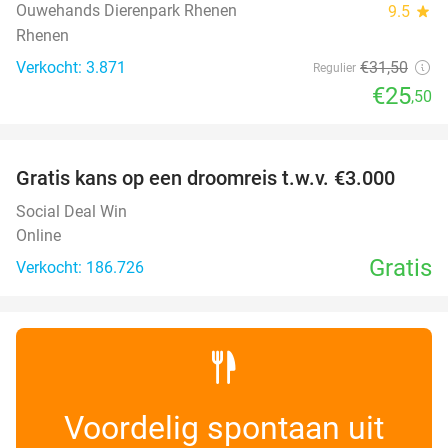
Ouwehands Dierenpark Rhenen
9.5
star
Rhenen
Verkocht: 3.871
€31
,50
Regulier
€25
,50
favorite_border
Gratis kans op een droomreis t.w.v. €3.000
Social Deal Win
Online
Gratis
Verkocht: 186.726
Voordelig spontaan uit