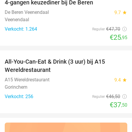
4-gangen keuzediner bij De Beren
46%
De Beren Veenendaal
9.7
star
Veenendaal
Verkocht: 1.264
€47
,70
Regulier
€25
,95
favorite_border
All-You-Can-Eat & Drink (3 uur) bij A15
19%
Wereldrestaurant
A15 Wereldrestaurant
9.4
star
Gorinchem
Verkocht: 256
€46
,50
Regulier
€37
,50