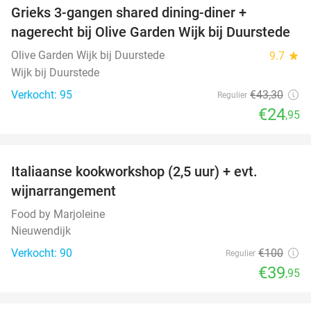
Grieks 3-gangen shared dining-diner +
42%
nagerecht bij Olive Garden Wijk bij Duurstede
Olive Garden Wijk bij Duurstede
9.7
star
Wijk bij Duurstede
Verkocht: 95
€43
,30
Regulier
€24
,95
favorite_border
Italiaanse kookworkshop (2,5 uur) + evt.
60%
wijnarrangement
Food by Marjoleine
Nieuwendijk
Verkocht: 90
€100
Regulier
€39
,95
favorite_border