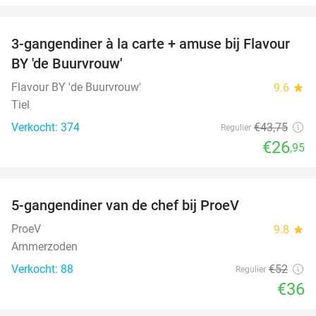
favorite_border
3-gangendiner à la carte + amuse bij Flavour
38%
BY 'de Buurvrouw'
Flavour BY 'de Buurvrouw'
9.6
star
Tiel
Verkocht: 374
€43
,75
Regulier
€26
,95
favorite_border
5-gangendiner van de chef bij ProeV
31%
ProeV
9.8
star
Ammerzoden
Verkocht: 88
€52
Regulier
€36