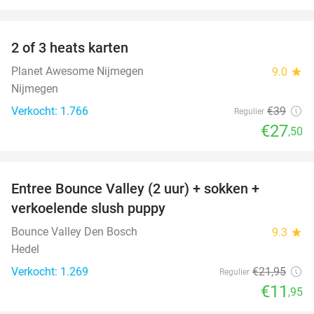
favorite_border
2 of 3 heats karten
29%
Planet Awesome Nijmegen
9.0
star
Nijmegen
Verkocht: 1.766
€39
Regulier
€27
,50
favorite_border
Entree Bounce Valley (2 uur) + sokken +
46%
verkoelende slush puppy
Bounce Valley Den Bosch
9.3
star
Hedel
Verkocht: 1.269
€21
,95
Regulier
€11
,95
favorite_border