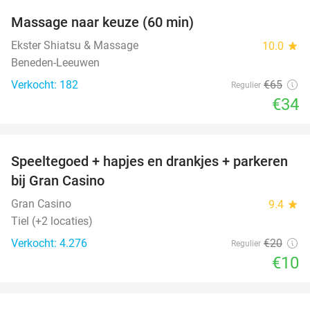
Massage naar keuze (60 min)
48%
Ekster Shiatsu & Massage
10.0
star
Beneden-Leeuwen
Verkocht: 182
€65
Regulier
€34
favorite_border
Speeltegoed + hapjes en drankjes + parkeren
50%
bij Gran Casino
Gran Casino
9.4
star
Tiel (+2 locaties)
Verkocht: 4.276
€20
Regulier
€10
favorite_border