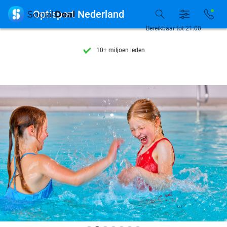
Ontdek 15.000+ deals

Optisport Nederland
7 dagen per week beschikbaar
Bereikbaar tot 21:00
10+ miljoen leden
9,4
op basis van
206.233 reviews
Ontdek 15.000+ deals
7 dagen per week beschikbaar
10+ miljoen leden