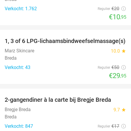
Verkocht: 1.762
€20
Regulier
€10
,95
favorite_border
1, 3 of 6 LPG-lichaamsbindweefselmassage(s)
40%
Marz Skincare
10.0
star
Breda
Verkocht: 43
€50
Regulier
€29
,95
favorite_border
2-gangendiner à la carte bij Bregje Breda
12%
Bregje Breda
9.7
star
Breda
Verkocht: 847
€17
Regulier