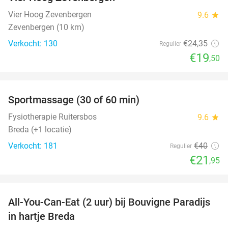
Vier Hoog Zevenbergen
9.6
star
Zevenbergen (10 km)
Verkocht: 130
€24
,35
Regulier
€19
,50
favorite_border
Sportmassage (30 of 60 min)
45%
Fysiotherapie Ruitersbos
9.6
star
Breda (+1 locatie)
Verkocht: 181
€40
Regulier
€21
,95
favorite_border
All-You-Can-Eat (2 uur) bij Bouvigne Paradijs
21%
in hartje Breda