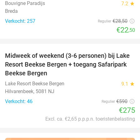
Bouvigne Paradijs
7.2
star
Breda
Verkocht: 257
€28
,50
Regulier
€22
,50
favorite_border
Midweek of weekend (3-6 personen) bij Lake
53%
Resort Beekse Bergen + toegang Safaripark
Beekse Bergen
Lake Resort Beekse Bergen
9.1
star
Hilvarenbeek, 5081 NJ
Verkocht: 46
€590
Regulier
€275
Excl. ca. €2,65 p.p.p.n. toeristenbelasting