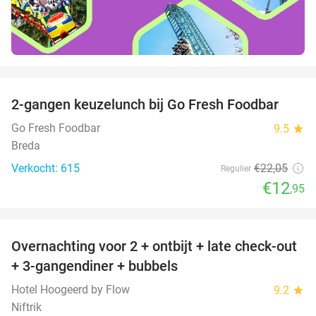
favorite_border
2-gangen keuzelunch bij Go Fresh Foodbar
41%
Go Fresh Foodbar
9.5
star
Breda
Verkocht: 615
€22
,05
Regulier
€12
,95
favorite_border
Overnachting voor 2 + ontbijt + late check-out
46%
+ 3-gangendiner + bubbels
Hotel Hoogeerd by Flow
9.2
star
Niftrik