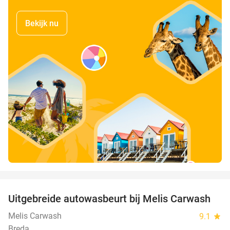
Bekijk nu
favorite_border
Uitgebreide autowasbeurt bij Melis Carwash
45%
Melis Carwash
9.1
star
Breda