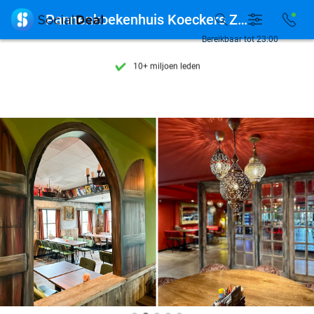
Ontdek 15.000+ deals

Pannenkoekenhuis Koeckers Zundert
7 dagen per week beschikbaar
Bereikbaar tot 23:00
10+ miljoen leden
9,4
op basis van
205.983 reviews
Ontdek 15.000+ deals
7 dagen per week beschikbaar
10+ miljoen leden