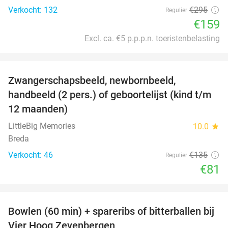
Verkocht: 132
€295
Regulier
€159
Excl. ca. €5 p.p.p.n. toeristenbelasting
favorite_border
Zwangerschapsbeeld, newbornbeeld,
40%
handbeeld (2 pers.) of geboortelijst (kind t/m
12 maanden)
LittleBig Memories
10.0
star
Breda
Verkocht: 46
€135
Regulier
€81
favorite_border
Bowlen (60 min) + spareribs of bitterballen bij
20%
Vier Hoog Zevenbergen