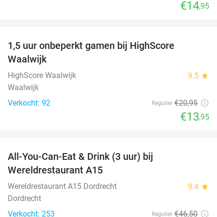
€14
,95
favorite_border
1,5 uur onbeperkt gamen bij HighScore
33%
Waalwijk
HighScore Waalwijk
9.5
star
Waalwijk
Verkocht: 92
€20
,95
Regulier
€13
,95
favorite_border
All-You-Can-Eat & Drink (3 uur) bij
19%
Wereldrestaurant A15
Wereldrestaurant A15 Dordrecht
9.4
star
Dordrecht
Verkocht: 253
€46
,50
Regulier