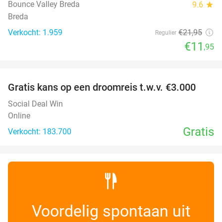
Bounce Valley Breda
9.6
star
Breda
Verkocht: 1.959
€21
,95
Regulier
€11
,95
favorite_border
Gratis kans op een droomreis t.w.v. €3.000
Social Deal Win
Online
Gratis
Verkocht: 183.700
Voordelig spontaan uit