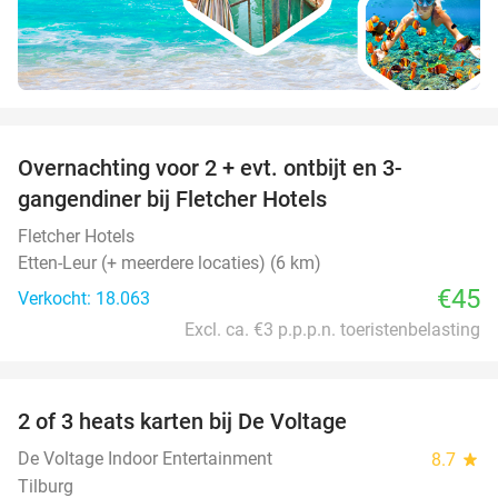
favorite_border
Overnachting voor 2 + evt. ontbijt en 3-
gangendiner bij Fletcher Hotels
Fletcher Hotels
Etten-Leur (+ meerdere locaties) (6 km)
€45
Verkocht: 18.063
Excl. ca. €3 p.p.p.n. toeristenbelasting
favorite_border
2 of 3 heats karten bij De Voltage
37%
De Voltage Indoor Entertainment
8.7
star
Tilburg