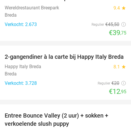
Wereldrestaurant Breepark
9.4
star
Breda
Verkocht: 2.673
€45
,50
Regulier
€39
,75
favorite_border
2-gangendiner à la carte bij Happy Italy Breda
35%
Happy Italy Breda
8.1
star
Breda
Verkocht: 3.728
€20
Regulier
€12
,95
favorite_border
Entree Bounce Valley (2 uur) + sokken +
46%
verkoelende slush puppy