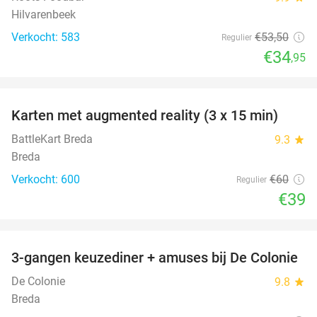
Hilvarenbeek
Verkocht: 583
€53
,50
Regulier
€34
,95
favorite_border
Karten met augmented reality (3 x 15 min)
35%
BattleKart Breda
9.3
star
Breda
Verkocht: 600
€60
Regulier
€39
favorite_border
3-gangen keuzediner + amuses bij De Colonie
45%
De Colonie
9.8
star
Breda