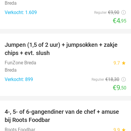
Breda
Verkocht: 1.609
€9
,90
Regulier
€4
,95
favorite_border
Jumpen (1,5 of 2 uur) + jumpsokken + zakje
48%
chips + evt. slush
FunZone Breda
9.7
star
Breda
Verkocht: 899
€18
,30
Regulier
€9
,50
favorite_border
4-, 5- of 6-gangendiner van de chef + amuse
35%
bij Roots Foodbar
Roots Foodbar
9.9
star