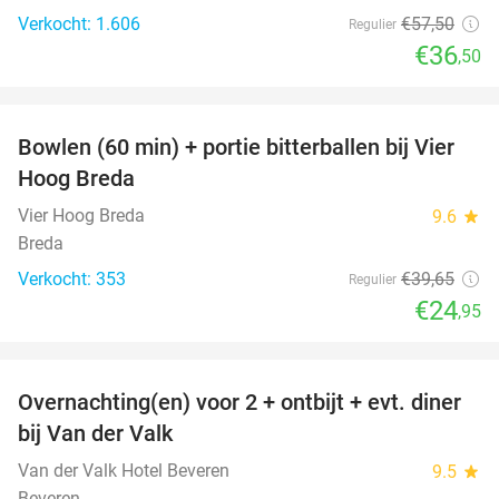
Verkocht: 1.606
€57
,50
Regulier
€36
,50
favorite_border
Bowlen (60 min) + portie bitterballen bij Vier
37%
Hoog Breda
Vier Hoog Breda
9.6
star
Breda
Verkocht: 353
€39
,65
Regulier
€24
,95
favorite_border
Overnachting(en) voor 2 + ontbijt + evt. diner
51%
bij Van der Valk
Van der Valk Hotel Beveren
9.5
star
Beveren