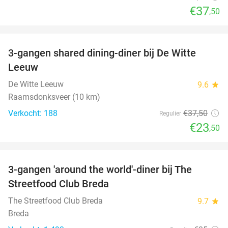
€37
,50
favorite_border
3-gangen shared dining-diner bij De Witte
37%
Leeuw
De Witte Leeuw
9.6
star
Raamsdonksveer (10 km)
Verkocht: 188
€37
,50
Regulier
€23
,50
favorite_border
3-gangen 'around the world'-diner bij The
29%
Streetfood Club Breda
The Streetfood Club Breda
9.7
star
Breda