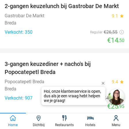
2-gangen keuzelunch bij Gastrobar De Markt
45%
Gastrobar De Markt
9.1
star
Breda
Verkocht: 350
€26
,55
Regulier
€14
,50
favorite_border
3-gangen keuzediner + nacho's bij
40%
Popocatepetl Breda
Popocatepetl Breda
9.4
star
Breda
Hoi, onze klantenservice is open,
dus als je een vraag hebt helpen
Verkocht: 907
€43
,35
Regulier
we je graag!
€25
,95
favorite_border
Home
Dichtbij
Restaurants
Hotels
Menu