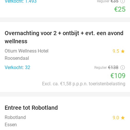
Verkocht: 1.493
€35
Regulier
€25
favorite_border
Overnachting voor 2 + ontbijt + evt. een avond
21%
wellness
Otium Wellness Hotel
9.5
star
Roosendaal
Verkocht: 32
€138
Regulier
€109
Excl. ca. €1,58 p.p.p.n. toeristenbelasting
favorite_border
Entree tot Robotland
29%
Robotland
9.0
star
Essen