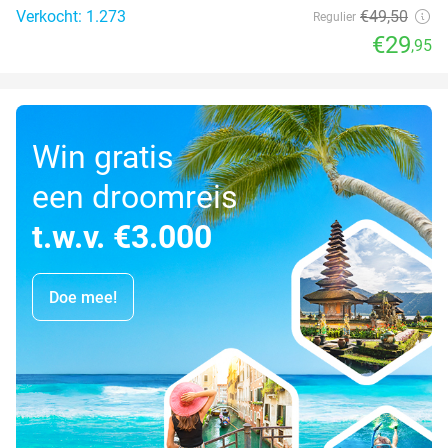
Verkocht: 1.273
€49
,50
Regulier
€29
,95
Win gratis
een droomreis
t.w.v. €3.000
Doe mee!