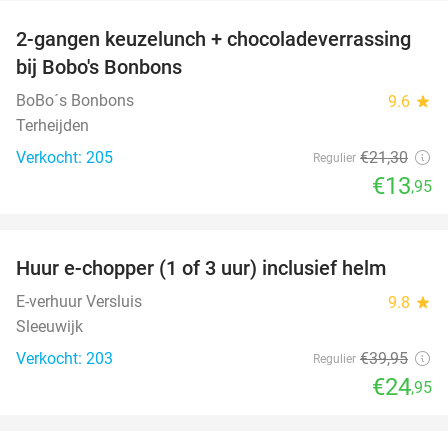
2-gangen keuzelunch + chocoladeverrassing
35%
bij Bobo's Bonbons
BoBo´s Bonbons
9.6
star
Terheijden
Verkocht: 205
€21
,30
Regulier
€13
,95
favorite_border
Huur e-chopper (1 of 3 uur) inclusief helm
38%
E-verhuur Versluis
9.8
star
Sleeuwijk
Verkocht: 203
€39
,95
Regulier
€24
,95
favorite_border