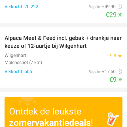
Verkocht: 20.222
€49
,90
Regulier
€29
,90
favorite_border
Alpaca Meet & Feed incl. gebak + drankje naar
43%
keuze of 12-uurtje bij Wilgenhart
Wilgenhart
9.8
star
Molenschot (7 km)
Verkocht: 506
€17
,50
Regulier
€9
,95
Ontdek de leukste
zomervakantiedeals
!