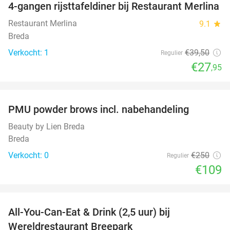
4-gangen rijsttafeldiner bij Restaurant Merlina
29%
NEW
TODAY
Restaurant Merlina
9.1
star
Breda
Verkocht: 1
€39
,50
Regulier
€27
,95
favorite_border
PMU powder brows incl. nabehandeling
56%
NEW
TODAY
Beauty by Lien Breda
Breda
Verkocht: 0
€250
Regulier
€109
favorite_border
All-You-Can-Eat & Drink (2,5 uur) bij
13%
Wereldrestaurant Breepark