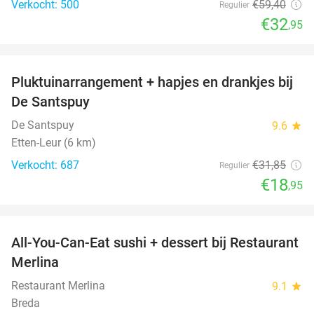
Verkocht: 500
€59
,40
Regulier
€32
,95
favorite_border
Pluktuinarrangement + hapjes en drankjes bij
41%
De Santspuy
De Santspuy
9.6
star
Etten-Leur (6 km)
Verkocht: 687
€31
,85
Regulier
€18
,95
favorite_border
All-You-Can-Eat sushi + dessert bij Restaurant
39%
Merlina
Restaurant Merlina
9.1
star
Breda