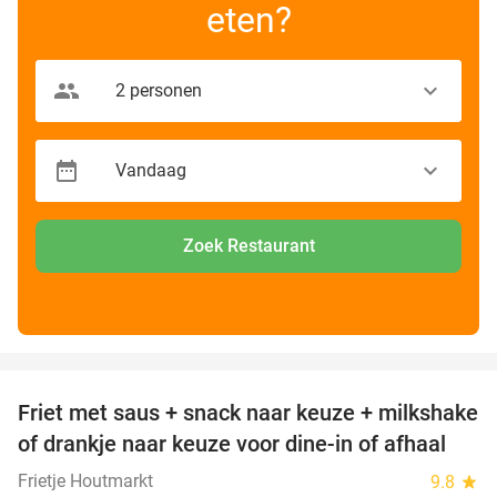
eten?
Zoek Restaurant
favorite_border
Friet met saus + snack naar keuze + milkshake
50%
of drankje naar keuze voor dine-in of afhaal
Frietje Houtmarkt
9.8
star