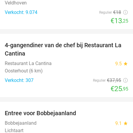
Veldhoven
Verkocht: 9.074
€18
Regulier
€13
,25
favorite_border
4-gangendiner van de chef bij Restaurant La
32%
Cantina
Restaurant La Cantina
9.5
star
Oosterhout (6 km)
Verkocht: 307
€37
,95
Regulier
€25
,95
favorite_border
Entree voor Bobbejaanland
40%
Bobbejaanland
9.1
star
Lichtaart