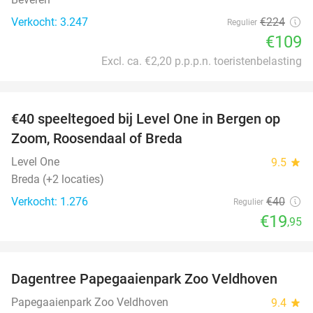
Verkocht: 3.247
€224
Regulier
€109
Excl. ca. €2,20 p.p.p.n. toeristenbelasting
favorite_border
€40 speeltegoed bij Level One in Bergen op
50%
Zoom, Roosendaal of Breda
Level One
9.5
star
Breda (+2 locaties)
Verkocht: 1.276
€40
Regulier
€19
,95
favorite_border
Dagentree Papegaaienpark Zoo Veldhoven
26%
Papegaaienpark Zoo Veldhoven
9.4
star