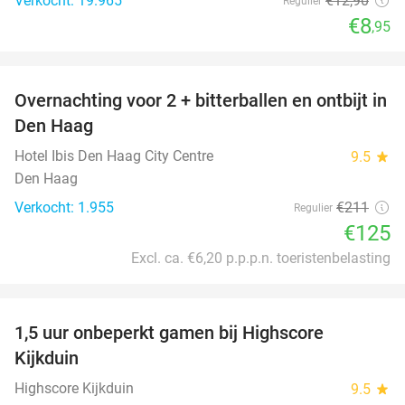
Verkocht: 19.965
€12
,90
Regulier
€8
,95
favorite_border
Overnachting voor 2 + bitterballen en ontbijt in
41%
Den Haag
Hotel Ibis Den Haag City Centre
9.5
star
Den Haag
Verkocht: 1.955
€211
Regulier
€125
Excl. ca. €6,20 p.p.p.n. toeristenbelasting
favorite_border
1,5 uur onbeperkt gamen bij Highscore
33%
Kijkduin
Highscore Kijkduin
9.5
star