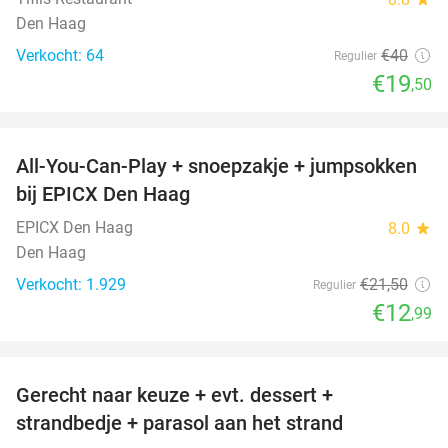
Den Haag
Verkocht: 64
€40
Regulier
€19
,50
favorite_border
All-You-Can-Play + snoepzakje + jumpsokken
40%
bij EPICX Den Haag
EPICX Den Haag
8.0
star
Den Haag
Verkocht: 1.929
€21
,50
Regulier
€12
,99
favorite_border
Gerecht naar keuze + evt. dessert +
40%
strandbedje + parasol aan het strand