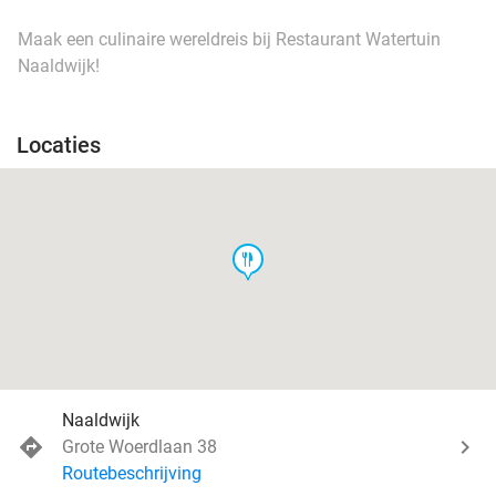
Maak een culinaire wereldreis bij Restaurant Watertuin
Naaldwijk!
Locaties
food
Naaldwijk
Grote Woerdlaan 38
Routebeschrijving