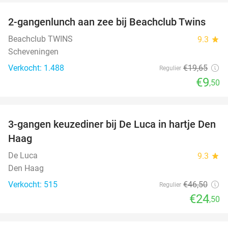
2-gangenlunch aan zee bij Beachclub Twins
52%
Beachclub TWINS
9.3
star
Scheveningen
Verkocht: 1.488
€19
,65
Regulier
€9
,50
favorite_border
3-gangen keuzediner bij De Luca in hartje Den
47%
Haag
De Luca
9.3
star
Den Haag
Verkocht: 515
€46
,50
Regulier
€24
,50
favorite_border