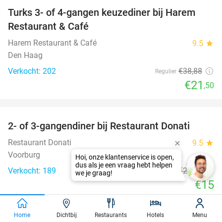
Turks 3- of 4-gangen keuzediner bij Harem
45%
Restaurant & Café
Harem Restaurant & Café
9.5
star
Den Haag
Verkocht: 202
€38
,88
Regulier
€21
,50
favorite_border
2- of 3-gangendiner bij Restaurant Donati
41%
Restaurant Donati
9.5
star
Voorburg
Hoi, onze klantenservice is open,
dus als je een vraag hebt helpen
Verkocht: 189
€25
,60
Regulier
we je graag!
€15
favorite_border
Home
Dichtbij
Restaurants
Hotels
Menu