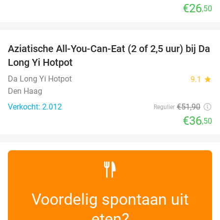
€26
,50
favorite_border
Aziatische All-You-Can-Eat (2 of 2,5 uur) bij Da
30%
Long Yi Hotpot
Da Long Yi Hotpot
9.1
star
Den Haag
Verkocht: 2.012
€51
,90
Regulier
€36
,50
Voordelig spontaan uit
eten?