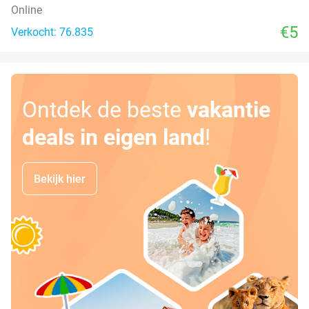
Online
€5
Verkocht: 76.835
Ontdek de beste
vakantie
deals in eigen land
!
Bekijk hier