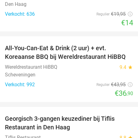
Den Haag
Verkocht: 636
€19
,95
Regulier
€14
favorite_border
All-You-Can-Eat & Drink (2 uur) + evt.
16%
Koreaanse BBQ bij Wereldrestaurant HiBBQ
Wereldrestaurant HiBBQ
9.4
star
Scheveningen
Verkocht: 992
€43
,95
Regulier
€36
,90
favorite_border
Georgisch 3-gangen keuzediner bij Tiflis
51%
Restaurant in Den Haag
Tiflis Restaurant
8.8
star