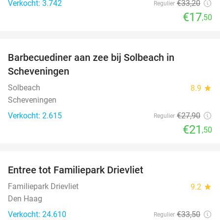
Verkocht: 3.742
€33
,20
Regulier
€17
,50
favorite_border
Barbecuediner aan zee bij Solbeach in
23%
Scheveningen
Solbeach
8.9
star
Scheveningen
Verkocht: 2.615
€27
,90
Regulier
€21
,50
favorite_border
Entree tot Familiepark Drievliet
21%
Familiepark Drievliet
9.2
star
Den Haag
Verkocht: 24.610
€33
,50
Regulier