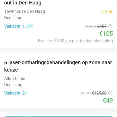
out in Den Haag
Townhouse Den Haag
9.3
star
Den Haag
Verkocht: 1.134
€157
Regulier
€105
Excl. ca. €5,60 p.p.p.n. toeristenbelasting
favorite_border
6 laser-ontharingsbehandelingen op zone naar
61%
keuze
Altun Clinic
Den Haag
Verkocht: 21
€125
,60
Regulier
€49