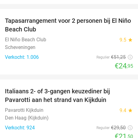
favorite_border
Tapasarrangement voor 2 personen bij El Niño
51%
Beach Club
El Niño Beach Club
9.5
star
Scheveningen
Verkocht: 1.006
€51
,25
Regulier
€24
,95
favorite_border
Italiaans 2- of 3-gangen keuzediner bij
27%
Pavarotti aan het strand van Kijkduin
Pavarotti Kijkduin
9.4
star
Den Haag (Kijkduin)
Verkocht: 924
€29
,50
Regulier
€21
,50