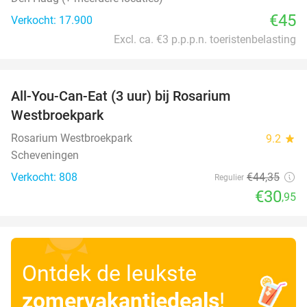
€45
Verkocht: 17.900
Excl. ca. €3 p.p.p.n. toeristenbelasting
favorite_border
All-You-Can-Eat (3 uur) bij Rosarium
30%
Westbroekpark
Rosarium Westbroekpark
9.2
star
Scheveningen
Verkocht: 808
€44
,35
Regulier
€30
,95
Ontdek de leukste
zomervakantiedeals
!