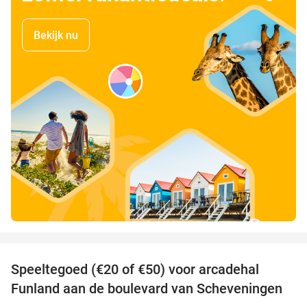
Bekijk nu
favorite_border
Speeltegoed (€20 of €50) voor arcadehal
50%
Funland aan de boulevard van Scheveningen