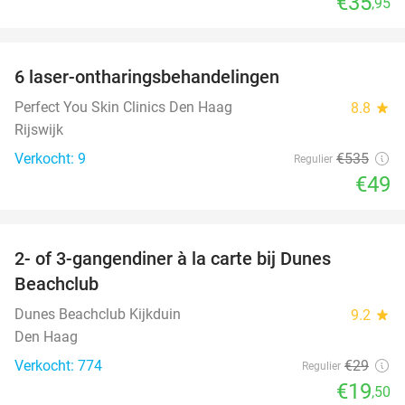
€35
,95
favorite_border
6 laser-ontharingsbehandelingen
91%
Perfect You Skin Clinics Den Haag
8.8
star
Rijswijk
Verkocht: 9
€535
Regulier
€49
favorite_border
2- of 3-gangendiner à la carte bij Dunes
33%
Beachclub
Dunes Beachclub Kijkduin
9.2
star
Den Haag
Verkocht: 774
€29
Regulier
€19
,50