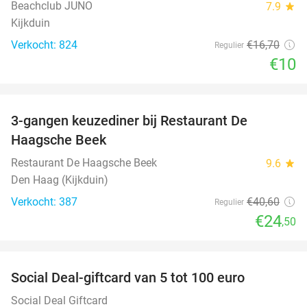
Beachclub JUNO
7.9
star
Kijkduin
Verkocht: 824
€16
,70
Regulier
€10
favorite_border
3-gangen keuzediner bij Restaurant De
40%
Haagsche Beek
Restaurant De Haagsche Beek
9.6
star
Den Haag (Kijkduin)
Verkocht: 387
€40
,60
Regulier
€24
,50
favorite_border
Social Deal-giftcard van 5 tot 100 euro
Social Deal Giftcard