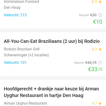
Hommerson Funland
8.3
star
Den Haag
Verkocht: 215
€20
Regulier
€10
favorite_border
All-You-Can-Eat Braziliaans (2 uur) bij Rodizio
23%
Rodizio Brazilian Grill
9.2
star
Scheveningen (+2 locaties)
Verkocht: 101
€43
,75
Regulier
€33
,75
favorite_border
Hoofdgerecht + drankje naar keuze bij Arman
30%
Uyghur Restaurant in hartje Den Haag
Arman Uyghur Restaurant
9.7
star