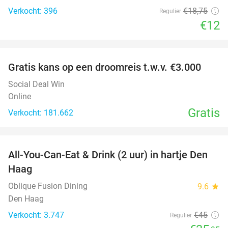
Verkocht: 396
€18
,75
Regulier
€12
favorite_border
Gratis kans op een droomreis t.w.v. €3.000
Social Deal Win
Online
Gratis
Verkocht: 181.662
favorite_border
All-You-Can-Eat & Drink (2 uur) in hartje Den
20%
Haag
Oblique Fusion Dining
9.6
star
Den Haag
Verkocht: 3.747
€45
Regulier