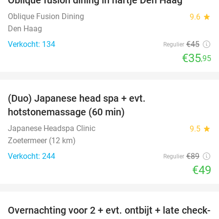
Oblique Fusion Dining
9.6
star
Den Haag
Verkocht: 134
€45
Regulier
€35
,95
favorite_border
(Duo) Japanese head spa + evt.
45%
hotstonemassage (60 min)
Japanese Headspa Clinic
9.5
star
Zoetermeer (12 km)
Verkocht: 244
€89
Regulier
€49
favorite_border
Overnachting voor 2 + evt. ontbijt + late check-
33%