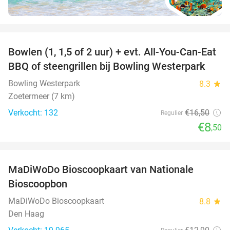
favorite_border
Bowlen (1, 1,5 of 2 uur) + evt. All-You-Can-Eat
48%
BBQ of steengrillen bij Bowling Westerpark
Bowling Westerpark
8.3
star
Zoetermeer (7 km)
Verkocht: 132
€16
,50
Regulier
€8
,50
favorite_border
MaDiWoDo Bioscoopkaart van Nationale
31%
Bioscoopbon
MaDiWoDo Bioscoopkaart
8.8
star
Den Haag