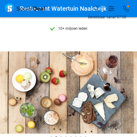
Ontdek 15.000+ deals

Restaurant Watertuin Naaldwijk
7 dagen per week beschikbaar
Bereikbaar vanaf 07:00
10+ miljoen leden
9,4
op basis van
205.790 reviews
Ontdek 15.000+ deals
7 dagen per week beschikbaar
10+ miljoen leden