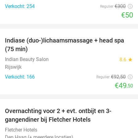
Verkocht: 254
€300
Regulier
€50
favorite_border
Indiase (duo-)lichaamsmassage + head spa
46%
(75 min)
Indian Beauty Salon
8.6
star
Rijswijk
Verkocht: 166
€92
,50
Regulier
€49
,50
favorite_border
Overnachting voor 2 + evt. ontbijt en 3-
gangendiner bij Fletcher Hotels
Fletcher Hotels
Den Haag (+ meerdere locaties)