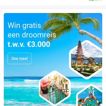
Win gratis
een droomreis
t.w.v. €3.000
Doe mee!