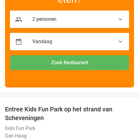
Zoek Restaurant
favorite_border
Entree Kids Fun Park op het strand van
36%
Scheveningen
Kids Fun Park
Den Haag