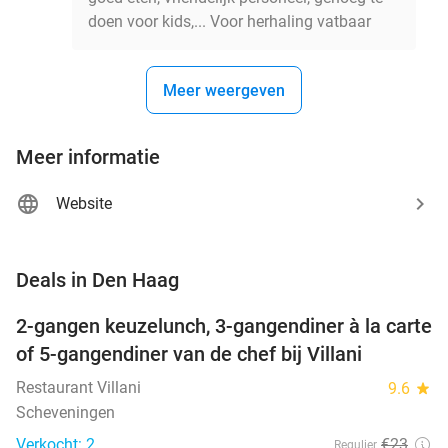
doen voor kids,... Voor herhaling vatbaar
Meer weergeven
Meer informatie
Website
favorite_border
Deals in Den Haag
2-gangen keuzelunch, 3-gangendiner à la carte
52%
NEW
of 5-gangendiner van de chef bij Villani
TODAY
Restaurant Villani
9.6
star
Scheveningen
Verkocht: 2
€23
Regulier