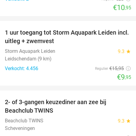
€10
,95
favorite_border
1 uur toegang tot Storm Aquapark Leiden incl.
38%
uitleg + zwemvest
Storm Aquapark Leiden
9.3
star
Leidschendam (9 km)
Verkocht: 4.456
€15
,95
Regulier
€9
,95
favorite_border
2- of 3-gangen keuzediner aan zee bij
47%
Beachclub TWINS
Beachclub TWINS
9.3
star
Scheveningen