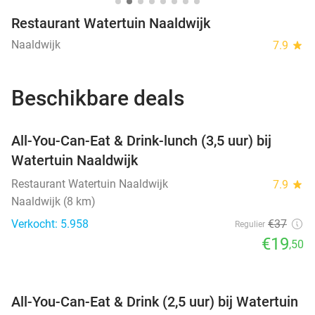
Restaurant Watertuin Naaldwijk
Naaldwijk
7.9
star
Beschikbare deals
favorite_border
All-You-Can-Eat & Drink-lunch (3,5 uur) bij
Watertuin Naaldwijk
Restaurant Watertuin Naaldwijk
7.9
star
Naaldwijk (8 km)
Verkocht: 5.958
€37
Regulier
€19
,50
favorite_border
All-You-Can-Eat & Drink (2,5 uur) bij Watertuin