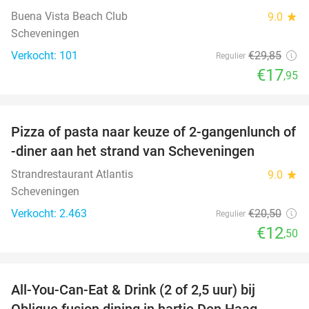
Buena Vista Beach Club
9.0
star
Scheveningen
Verkocht: 101
€29
,85
Regulier
€17
,95
favorite_border
Pizza of pasta naar keuze of 2-gangenlunch of
39%
-diner aan het strand van Scheveningen
Strandrestaurant Atlantis
9.0
star
Scheveningen
Verkocht: 2.463
€20
,50
Regulier
€12
,50
favorite_border
All-You-Can-Eat & Drink (2 of 2,5 uur) bij
20%
Oblique fusion dining in hartje Den Haag