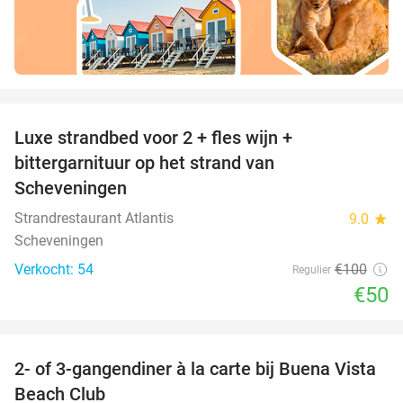
favorite_border
Luxe strandbed voor 2 + fles wijn +
50%
bittergarnituur op het strand van
Scheveningen
Strandrestaurant Atlantis
9.0
star
Scheveningen
Verkocht: 54
€100
Regulier
€50
favorite_border
2- of 3-gangendiner à la carte bij Buena Vista
40%
Beach Club