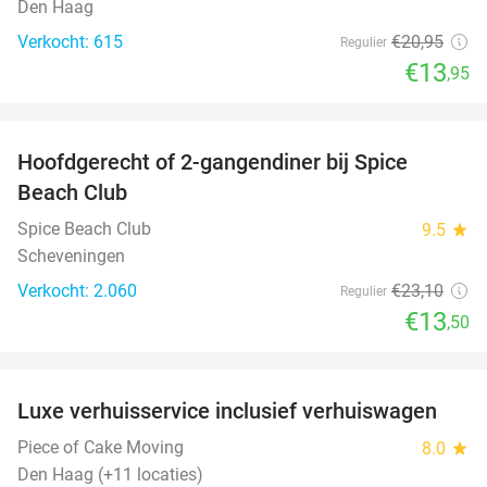
Den Haag
Verkocht: 615
€20
,95
Regulier
€13
,95
favorite_border
Hoofdgerecht of 2-gangendiner bij Spice
42%
Beach Club
Spice Beach Club
9.5
star
Scheveningen
Verkocht: 2.060
€23
,10
Regulier
€13
,50
favorite_border
Luxe verhuisservice inclusief verhuiswagen
83%
Piece of Cake Moving
8.0
star
Den Haag (+11 locaties)