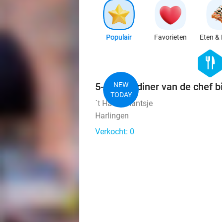
Populair
Favorieten
Eten & 
hexago
food
5-gangendiner van de chef b
NEW
TODAY
´t Havenmantsje
Harlingen
Verkocht: 0