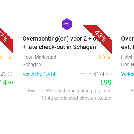
favorite_border
favorite_border
hexagon
hotel
7%
43%
Overnachting(en) voor 2 + ontbijt
Over
+ late check-out in Schagen
evt.
Hotel Marktstad
Hotel
9.1
star
9.8
star
Schagen
Den H
€23
Verkocht: 1.414
€174
Verko
Regulier
14
€99
,50
Excl. €2,33 toeristenbelasting p.p.p.n en
E
€1,42 administratiekosten p.p.p.n