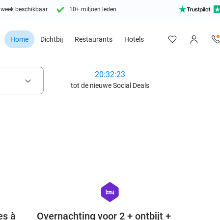
 week beschikbaar
10+ miljoen leden
Home
Dichtbij
Restaurants
Hotels
20:32:21
keyboard_arrow_down
tot de nieuwe Social Deals
favorite_border
favorite_border
hexagon
hotel
es à
Overnachting voor 2 + ontbijt +