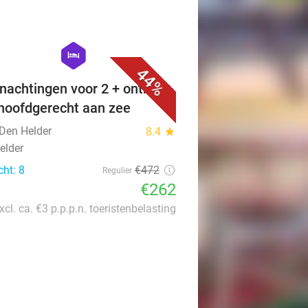
favorite_border
hexagon
hotel
44%
nachtingen voor 2 + ontbijt +
 hoofdgerecht aan zee
 Den Helder
8.4
star
elder
cht: 8
€472
Regulier
€262
xcl. ca. €3 p.p.p.n. toeristenbelasting