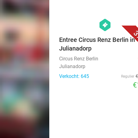
hexagon
events
3
Entree Circus Renz Berlin in
Julianadorp
Circus Renz Berlin
Julianadorp
Verkocht: 645
Regulier
€