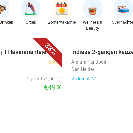
Drinken
Uitjes
Zomervakantie
Wellness &
Overnacht
Beauty
favorite_border
n
38%
ij 't Havenmantsje
Indiaas 2-gangen keuze
Annam Tandoori
9.9
star
Den Helder
€79
,50
Verkocht: 21
Regulier
€49
,50