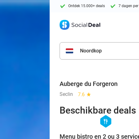
Ontdek 15.000+ deals
7 dagen per
Noordkop
Auberge du Forgeron
Seclin
7.6
star
Beschikbare deals
hexagon
food
Menu bistro en 2 ou 3 servic