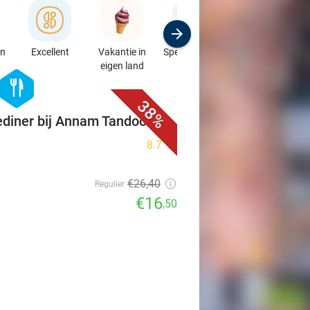
en
Excellent
Vakantie in
Speciaalzaken
Sport
eigen land
& Auto's
favorite_border
hexagon
food
38%
diner bij Annam Tandoori
8.7
star
€26
,40
Regulier
€16
,50