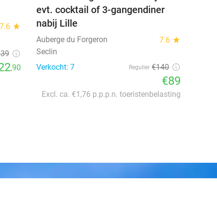
evt. cocktail of 3-gangendiner
nabij Lille
7.6
star
Auberge du Forgeron
7.6
star
Seclin
€39
22
Verkocht: 7
€140
,90
Regulier
€89
Excl. ca. €1,76 p.p.p.n. toeristenbelasting