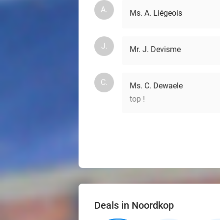
A.
Ms. A. Liégeois
J.
Mr. J. Devisme
C.
Ms. C. Dewaele
top !
Deals in Noordkop