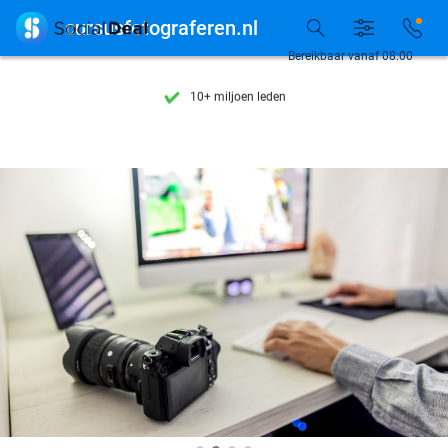
Ontdek 15.000+ deals

cursusfotograferen.nl
7 dagen per week beschikbaar
Bereikbaar vanaf 08:00
10+ miljoen leden
9,4
op basis van
206.262 reviews
Ontdek 15.000+ deals
7 dagen per week beschikbaar
10+ miljoen leden