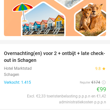
favorite_border
Overnachting(en) voor 2 + ontbijt + late check-
43%
out in Schagen
Hotel Marktstad
9.8
star
Schagen
Verkocht: 1.415
€174
Regulier
€99
Excl. €2,33 toeristenbelasting p.p.p.n en €1,42
administratiekosten p.p.p.n
favorite_border