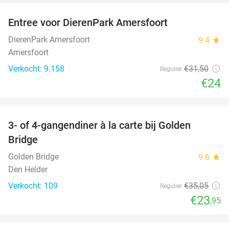
Entree voor DierenPark Amersfoort
24%
DierenPark Amersfoort
9.4
star
Amersfoort
Verkocht: 9.158
€31
,50
Regulier
€24
favorite_border
3- of 4-gangendiner à la carte bij Golden
32%
Bridge
Golden Bridge
9.6
star
Den Helder
Verkocht: 109
€35
,05
Regulier
€23
,95
favorite_border