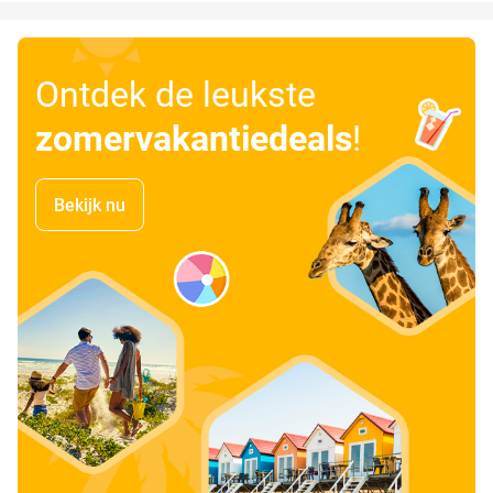
Ontdek de leukste
zomervakantiedeals
!
Bekijk nu