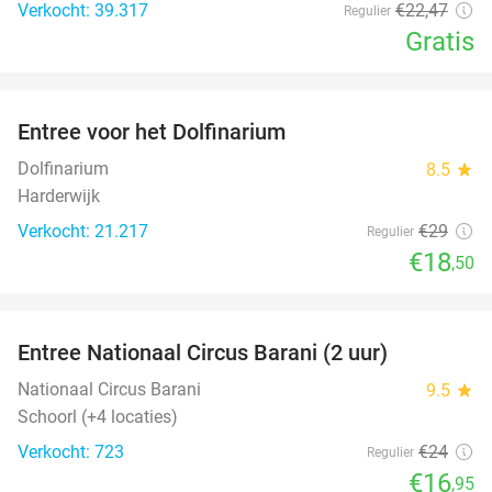
Verkocht: 39.317
€22
,47
Regulier
Gratis
favorite_border
Entree voor het Dolfinarium
36%
Dolfinarium
8.5
star
Harderwijk
Verkocht: 21.217
€29
Regulier
€18
,50
favorite_border
Entree Nationaal Circus Barani (2 uur)
29%
Nationaal Circus Barani
9.5
star
Schoorl (+4 locaties)
Verkocht: 723
€24
Regulier
€16
,95