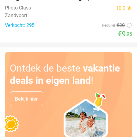
Photo Class
10.0
star
Zandvoort
Verkocht: 295
€30
Regulier
€9
,95
Ontdek de beste
vakantie
deals in eigen land
!
Bekijk hier