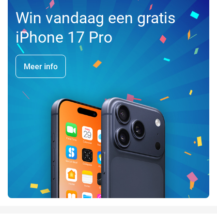
Win vandaag een gratis
iPhone 17 Pro
Meer info
favorite_border