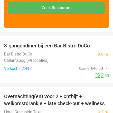
Zoek Restaurant
favorite_border
3-gangendiner bij een Bar Bistro DuCo
45%
Bar Bistro DuCo
9.0
star
Callantsoog (+9 locaties)
Verkocht: 2.412
€40
,60
Regulier
€22
,50
favorite_border
Overnachting(en) voor 2 + ontbijt +
32%
welkomstdrankje + late check-out + wellness
Hotel Greenside Texel
9.7
star