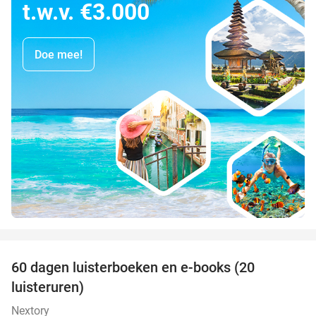
t.w.v. €3.000
Doe mee!
favorite_border
100%
60 dagen luisterboeken en e-books (20
luisteruren)
Nextory