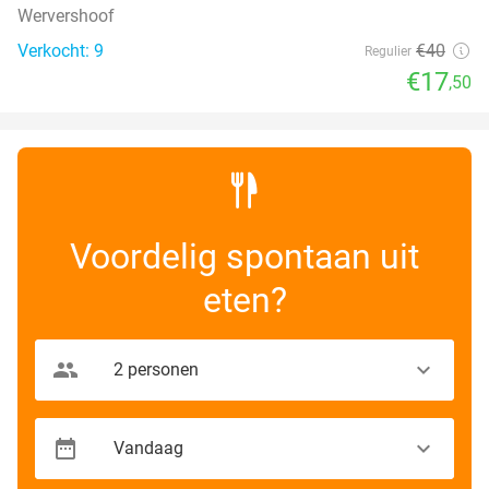
Wervershoof
Verkocht: 9
€40
Regulier
€17
,50
Voordelig spontaan uit
eten?