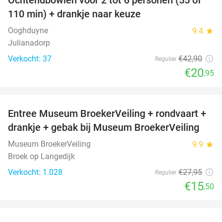
51%
110 min) + drankje naar keuze
Ooghduyne
9.4
star
Julianadorp
Verkocht: 37
€42
,90
Regulier
€20
,95
favorite_border
Entree Museum BroekerVeiling + rondvaart +
45%
drankje + gebak bij Museum BroekerVeiling
Museum BroekerVeiling
9.9
star
Broek op Langedijk
Verkocht: 1.028
€27
,95
Regulier
€15
,50
favorite_border