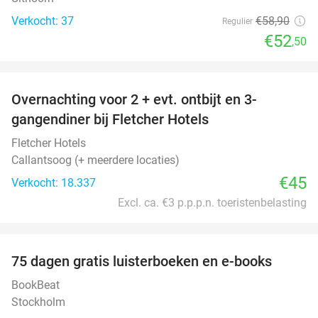
Verkocht: 37
€58
,90
Regulier
€52
,50
favorite_border
Overnachting voor 2 + evt. ontbijt en 3-
gangendiner bij Fletcher Hotels
Fletcher Hotels
Callantsoog (+ meerdere locaties)
€45
Verkocht: 18.337
Excl. ca. €3 p.p.p.n. toeristenbelasting
favorite_border
100%
75 dagen gratis luisterboeken en e-books
BookBeat
Stockholm