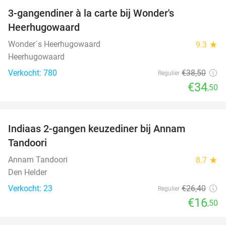
3-gangendiner à la carte bij Wonder's
10%
Heerhugowaard
Wonder´s Heerhugowaard
9.3
star
Heerhugowaard
Verkocht: 780
€38
,50
Regulier
€34
,50
favorite_border
Indiaas 2-gangen keuzediner bij Annam
38%
Tandoori
Annam Tandoori
8.7
star
Den Helder
Verkocht: 23
€26
,40
Regulier
€16
,50
favorite_border