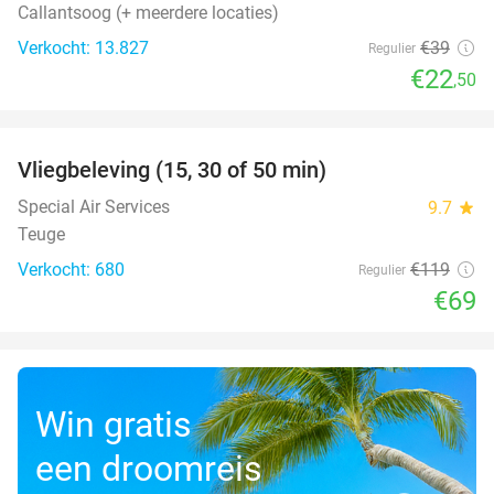
Callantsoog (+ meerdere locaties)
Verkocht: 13.827
€39
Regulier
€22
,50
favorite_border
Vliegbeleving (15, 30 of 50 min)
42%
Special Air Services
9.7
star
Teuge
Verkocht: 680
€119
Regulier
€69
Win gratis
een droomreis