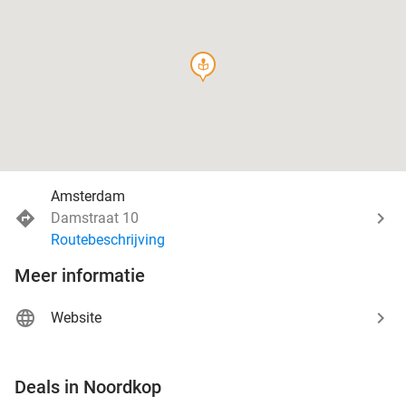
course
Amsterdam
Damstraat 10
Routebeschrijving
Meer informatie
Website
favorite_border
Deals in Noordkop