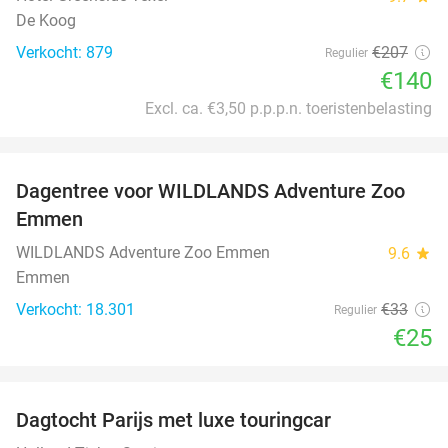
De Koog
Verkocht: 879
€207
Regulier
€140
Excl. ca. €3,50 p.p.p.n. toeristenbelasting
favorite_border
Dagentree voor WILDLANDS Adventure Zoo
24%
Emmen
WILDLANDS Adventure Zoo Emmen
9.6
star
Emmen
Verkocht: 18.301
€33
Regulier
€25
favorite_border
Dagtocht Parijs met luxe touringcar
19%