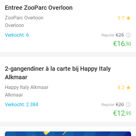
Entree ZooParc Overloon
34%
NEW
TODAY
ZooParc Overloon
9.7
star
Overloon
Verkocht: 6
€25
Regulier
€16
,50
favorite_border
2-gangendiner à la carte bij Happy Italy
35%
Alkmaar
Happy Italy Alkmaar
8.2
star
Alkmaar
Verkocht: 2.384
€20
Regulier
€12
,95