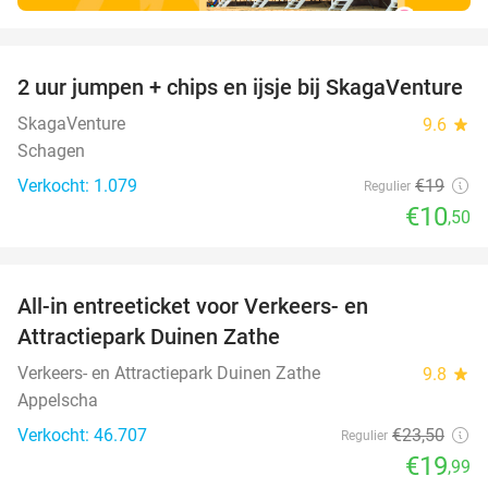
favorite_border
2 uur jumpen + chips en ijsje bij SkagaVenture
45%
SkagaVenture
9.6
star
Schagen
Verkocht: 1.079
€19
Regulier
€10
,50
favorite_border
All-in entreeticket voor Verkeers- en
15%
Attractiepark Duinen Zathe
Verkeers- en Attractiepark Duinen Zathe
9.8
star
Appelscha
Verkocht: 46.707
€23
,50
Regulier
€19
,99