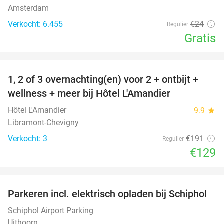
Amsterdam
Verkocht: 6.455
€24
Regulier
Gratis
favorite_border
1, 2 of 3 overnachting(en) voor 2 + ontbijt +
32%
NEW
wellness + meer bij Hôtel L'Amandier
TODAY
Hôtel L'Amandier
9.9
star
Libramont-Chevigny
Verkocht: 3
€191
Regulier
€129
favorite_border
Parkeren incl. elektrisch opladen bij Schiphol
11%
Schiphol Airport Parking
Uithoorn