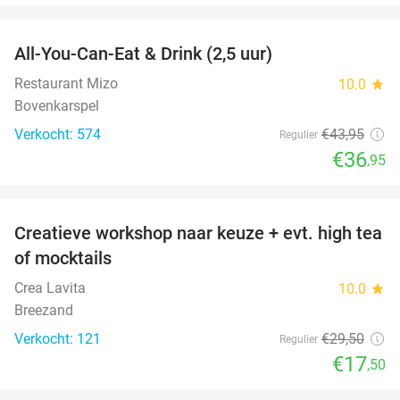
favorite_border
All-You-Can-Eat & Drink (2,5 uur)
16%
Restaurant Mizo
10.0
star
Bovenkarspel
Verkocht: 574
€43
,95
Regulier
€36
,95
favorite_border
Creatieve workshop naar keuze + evt. high tea
41%
of mocktails
Crea Lavita
10.0
star
Breezand
Verkocht: 121
€29
,50
Regulier
€17
,50
favorite_border