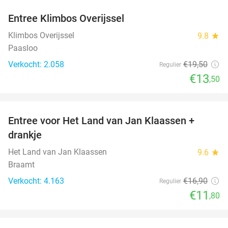
Entree Klimbos Overijssel
31%
Klimbos Overijssel
9.8
star
Paasloo
Verkocht: 2.058
€19
,50
Regulier
€13
,50
favorite_border
Entree voor Het Land van Jan Klaassen +
30%
drankje
Het Land van Jan Klaassen
9.6
star
Braamt
Verkocht: 4.163
€16
,90
Regulier
€11
,80
favorite_border