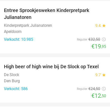
Entree Sprookjesweken Kinderpretpark
39%
Julianatoren
Kinderpretpark Julianatoren
9.4
star
Apeldoorn
Verkocht: 10.985
€32
,50
Regulier
€19
,95
favorite_border
High beer of high wine bij De Slock op Texel
49%
De Slock
9.7
star
Den Burg
Verkocht: 586
€24
,50
Regulier
€12
,50