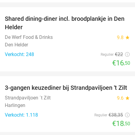
favorite_border
Shared dining-diner incl. broodplankje in Den
25%
Helder
De Werf Food & Drinks
9.8
star
Den Helder
Verkocht: 248
€22
Regulier
€16
,50
favorite_border
3-gangen keuzediner bij Strandpaviljoen 't Zilt
52%
Strandpaviljoen ´t Zilt
9.6
star
Harlingen
Verkocht: 1.118
€38
,35
Regulier
€18
,50
favorite_border