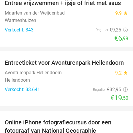
Entree vrijzwemmen + ijsje of friet met saus
24%
Maarten van der Weijdenbad
9.9
star
Warmenhuizen
Verkocht: 343
€9
,25
Regulier
€6
,99
favorite_border
Entreeticket voor Avonturenpark Hellendoorn
41%
Avonturenpark Hellendoorn
9.2
star
Hellendoorn
Verkocht: 33.641
€32
,95
Regulier
€19
,50
favorite_border
Online iPhone fotografiecursus door een
67%
fotograaf van National Geographic