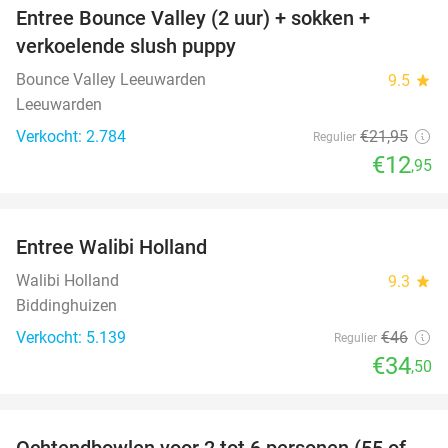
Entree Bounce Valley (2 uur) + sokken +
41%
verkoelende slush puppy
Bounce Valley Leeuwarden
9.5
star
Leeuwarden
Verkocht: 2.784
€21
,95
Regulier
€12
,95
favorite_border
Entree Walibi Holland
25%
Walibi Holland
9.3
star
Biddinghuizen
Verkocht: 5.139
€46
Regulier
€34
,50
favorite_border
Ochtendbowlen voor 2 tot 6 personen (55 of