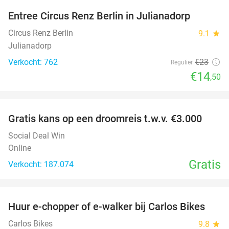
Entree Circus Renz Berlin in Julianadorp
37%
Circus Renz Berlin
9.1
star
Julianadorp
Verkocht: 762
€23
Regulier
€14
,50
favorite_border
Gratis kans op een droomreis t.w.v. €3.000
Social Deal Win
Online
Gratis
Verkocht: 187.074
favorite_border
Huur e-chopper of e-walker bij Carlos Bikes
56%
NEW
TODAY
Carlos Bikes
9.8
star