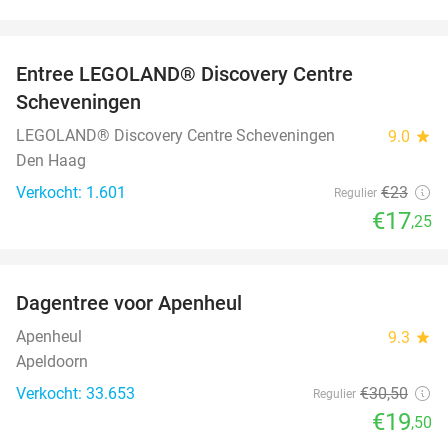
favorite_border
Entree LEGOLAND® Discovery Centre
25%
Scheveningen
LEGOLAND® Discovery Centre Scheveningen
9.0
star
Den Haag
Verkocht: 1.601
€23
Regulier
€17
,25
favorite_border
Dagentree voor Apenheul
36%
Apenheul
9.3
star
Apeldoorn
Verkocht: 33.653
€30
,50
Regulier
€19
,50