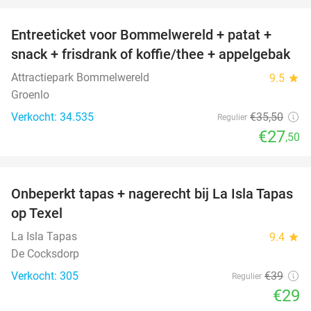
Entreeticket voor Bommelwereld + patat +
23%
snack + frisdrank of koffie/thee + appelgebak
Attractiepark Bommelwereld
9.5
star
Groenlo
Verkocht: 34.535
€35
,50
Regulier
€27
,50
favorite_border
Onbeperkt tapas + nagerecht bij La Isla Tapas
26%
op Texel
La Isla Tapas
9.4
star
De Cocksdorp
Verkocht: 305
€39
Regulier
€29