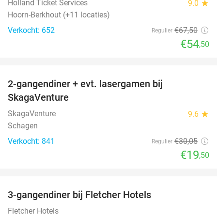
Holland Ticket Services
9.0
star
Hoorn-Berkhout (+11 locaties)
Verkocht: 652
€67
,50
Regulier
€54
,50
favorite_border
2-gangendiner + evt. lasergamen bij
35%
SkagaVenture
SkagaVenture
9.6
star
Schagen
Verkocht: 841
€30
,05
Regulier
€19
,50
favorite_border
3-gangendiner bij Fletcher Hotels
42%
Fletcher Hotels