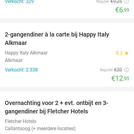
Verkocht: 329
€9
,25
Regulier
€6
,99
favorite_border
2-gangendiner à la carte bij Happy Italy
35%
Alkmaar
Happy Italy Alkmaar
8.2
star
Alkmaar
Verkocht: 2.338
€20
Regulier
€12
,95
favorite_border
Overnachting voor 2 + evt. ontbijt en 3-
gangendiner bij Fletcher Hotels
Fletcher Hotels
Callantsoog (+ meerdere locaties)