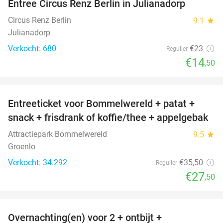
Entree Circus Renz Berlin in Julianadorp
37%
Circus Renz Berlin
9.1
star
Julianadorp
Verkocht: 680
€23
Regulier
€14
,50
favorite_border
Entreeticket voor Bommelwereld + patat +
23%
snack + frisdrank of koffie/thee + appelgebak
Attractiepark Bommelwereld
9.5
star
Groenlo
Verkocht: 34.292
€35
,50
Regulier
€27
,50
favorite_border
Overnachting(en) voor 2 + ontbijt +
32%