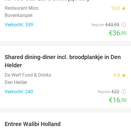
16%
Restaurant Mizo
10.0
star
Bovenkarspel
Verkocht: 539
€43
,95
Regulier
€36
,95
favorite_border
Shared dining-diner incl. broodplankje in Den
25%
Helder
De Werf Food & Drinks
9.8
star
Den Helder
Verkocht: 240
€22
Regulier
€16
,50
favorite_border
Entree Walibi Holland
25%