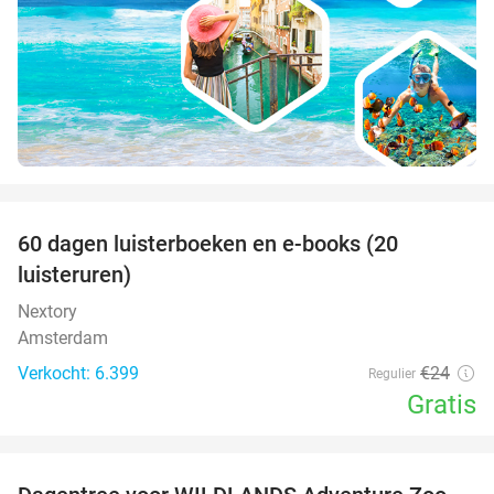
favorite_border
100%
60 dagen luisterboeken en e-books (20
luisteruren)
Nextory
Amsterdam
Verkocht: 6.399
€24
Regulier
Gratis
favorite_border