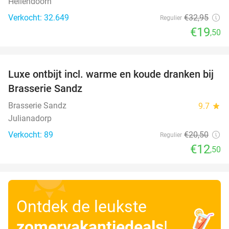
Hellendoorn
Verkocht: 32.649
€32
,95
Regulier
€19
,50
favorite_border
Luxe ontbijt incl. warme en koude dranken bij
39%
Brasserie Sandz
Brasserie Sandz
9.7
star
Julianadorp
Verkocht: 89
€20
,50
Regulier
€12
,50
Ontdek de leukste
zomervakantiedeals
!