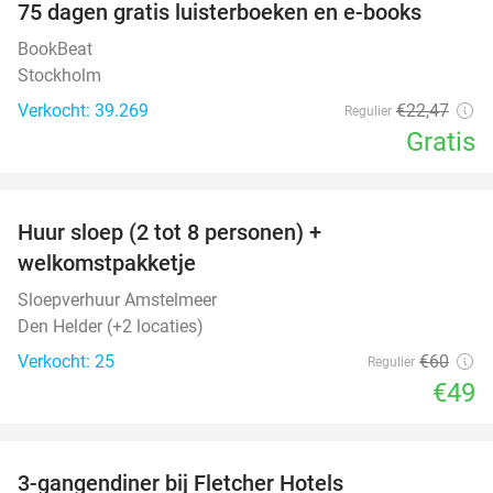
100%
75 dagen gratis luisterboeken en e-books
BookBeat
Stockholm
Verkocht: 39.269
€22
,47
Regulier
Gratis
favorite_border
Huur sloep (2 tot 8 personen) +
18%
welkomstpakketje
Sloepverhuur Amstelmeer
Den Helder (+2 locaties)
Verkocht: 25
€60
Regulier
€49
favorite_border
3-gangendiner bij Fletcher Hotels
42%