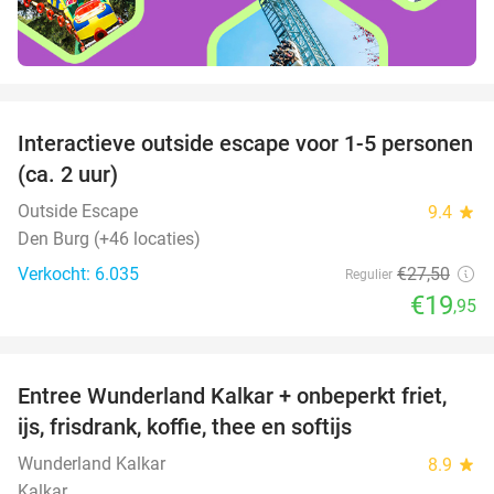
favorite_border
Interactieve outside escape voor 1-5 personen
27%
(ca. 2 uur)
Outside Escape
9.4
star
Den Burg (+46 locaties)
Verkocht: 6.035
€27
,50
Regulier
€19
,95
favorite_border
Entree Wunderland Kalkar + onbeperkt friet,
32%
ijs, frisdrank, koffie, thee en softijs
Wunderland Kalkar
8.9
star
Kalkar