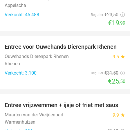
Appelscha
Verkocht: 45.488
€23
,50
Regulier
€19
,99
favorite_border
Entree voor Ouwehands Dierenpark Rhenen
19%
Ouwehands Dierenpark Rhenen
9.5
star
Rhenen
Verkocht: 3.100
€31
,50
Regulier
€25
,50
favorite_border
Entree vrijzwemmen + ijsje of friet met saus
24%
Maarten van der Weijdenbad
9.9
star
Warmenhuizen