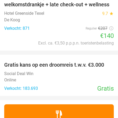
welkomstdrankje + late check-out + wellness
Hotel Greenside Texel
9.7
star
De Koog
Verkocht: 871
€207
Regulier
€140
Excl. ca. €3,50 p.p.p.n. toeristenbelasting
favorite_border
Gratis kans op een droomreis t.w.v. €3.000
Social Deal Win
Online
Gratis
Verkocht: 183.693