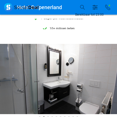
Ontdek 15.000+ deals

Hotel Gulpenerland
7 dagen per week beschikbaar
Bereikbaar tot 23:00
10+ miljoen leden
9,4
op basis van
205.983 reviews
Ontdek 15.000+ deals
7 dagen per week beschikbaar
10+ miljoen leden