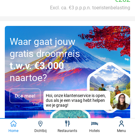
Excl. ca. €3 p.p.p.n. toeristenbelasting
Waar gaat jouw
gratis droomreis
t.w.v. €3.000
naartoe?
Doe mee!
Home
Dichtbij
Restaurants
Hotels
Menu