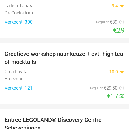
La Isla Tapas
9.4
star
De Cocksdorp
Verkocht: 300
€39
Regulier
€29
favorite_border
Creatieve workshop naar keuze + evt. high tea
41%
of mocktails
Crea Lavita
10.0
star
Breezand
Verkocht: 121
€29
,50
Regulier
€17
,50
favorite_border
Entree LEGOLAND® Discovery Centre
25%
Scheveningen