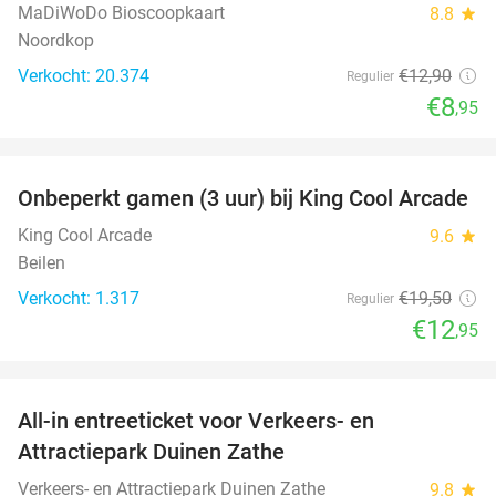
MaDiWoDo Bioscoopkaart
8.8
star
Noordkop
Verkocht: 20.374
€12
,90
Regulier
€8
,95
favorite_border
Onbeperkt gamen (3 uur) bij King Cool Arcade
34%
King Cool Arcade
9.6
star
Beilen
Verkocht: 1.317
€19
,50
Regulier
€12
,95
favorite_border
All-in entreeticket voor Verkeers- en
15%
Attractiepark Duinen Zathe
Verkeers- en Attractiepark Duinen Zathe
9.8
star