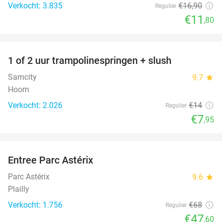
Verkocht: 3.835
€16
,90
Regulier
€11
,80
favorite_border
1 of 2 uur trampolinespringen + slush
43%
Samcity
9.7
star
Hoorn
Verkocht: 2.026
€14
Regulier
€7
,95
favorite_border
Entree Parc Astérix
30%
Parc Astérix
9.6
star
Plailly
Verkocht: 1.756
€68
Regulier
€47
,60