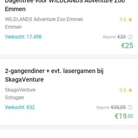
Dagentree voor WILDLANDS Adventure Zoo
24%
Emmen
WILDLANDS Adventure Zoo Emmen
9.6
star
Emmen
Verkocht: 17.498
€33
Regulier
€25
favorite_border
2-gangendiner + evt. lasergamen bij
35%
SkagaVenture
SkagaVenture
9.6
star
Schagen
Verkocht: 832
€30
,05
Regulier
€19
,50
favorite_border