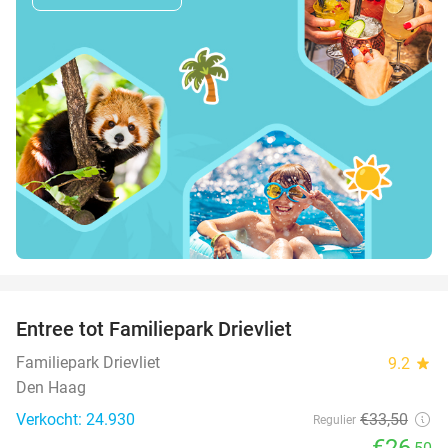
favorite_border
Entree tot Familiepark Drievliet
21%
Familiepark Drievliet
9.2
star
Den Haag
Verkocht: 24.930
€33
,50
Regulier
€26