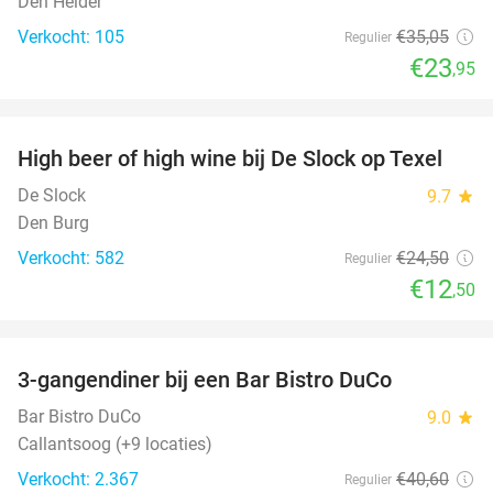
Den Helder
Verkocht: 105
€35
,05
Regulier
€23
,95
favorite_border
High beer of high wine bij De Slock op Texel
49%
De Slock
9.7
star
Den Burg
Verkocht: 582
€24
,50
Regulier
€12
,50
favorite_border
3-gangendiner bij een Bar Bistro DuCo
45%
Bar Bistro DuCo
9.0
star
Callantsoog (+9 locaties)
Verkocht: 2.367
€40
,60
Regulier