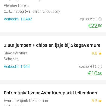
Fletcher Hotels
Callantsoog (+ meerdere locaties)
Verkocht: 13.482
€39
Regulier
€22
,50
favorite_border
2 uur jumpen + chips en ijsje bij SkagaVenture
45%
SkagaVenture
9.6
star
Schagen
Verkocht: 1.044
€19
Regulier
€10
,50
favorite_border
Entreeticket voor Avonturenpark Hellendoorn
41%
Avonturenpark Hellendoorn
9.2
star