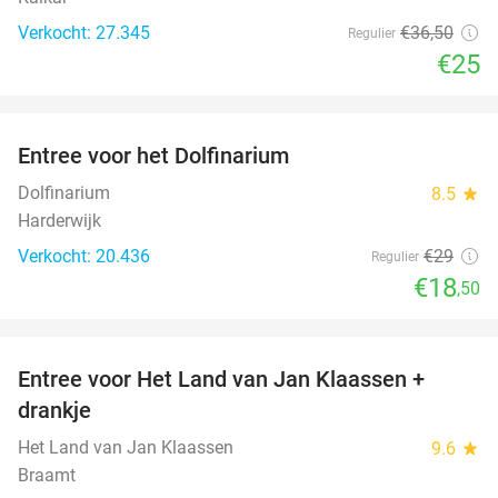
Verkocht: 27.345
€36
,50
Regulier
€25
favorite_border
Entree voor het Dolfinarium
36%
Dolfinarium
8.5
star
Harderwijk
Verkocht: 20.436
€29
Regulier
€18
,50
favorite_border
Entree voor Het Land van Jan Klaassen +
30%
drankje
Het Land van Jan Klaassen
9.6
star
Braamt