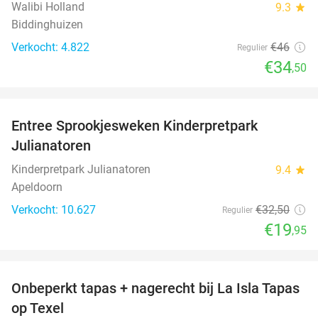
Walibi Holland
9.3
star
Biddinghuizen
Verkocht: 4.822
€46
Regulier
€34
,50
favorite_border
Entree Sprookjesweken Kinderpretpark
39%
Julianatoren
Kinderpretpark Julianatoren
9.4
star
Apeldoorn
Verkocht: 10.627
€32
,50
Regulier
€19
,95
favorite_border
Onbeperkt tapas + nagerecht bij La Isla Tapas
26%
op Texel