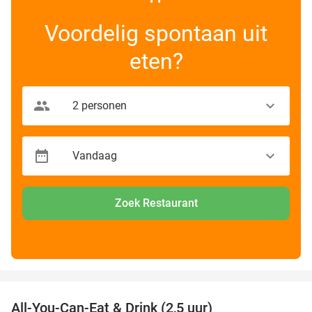
Voordelig spontaan uit
eten?
Zoek Restaurant
favorite_border
All-You-Can-Eat & Drink (2,5 uur)