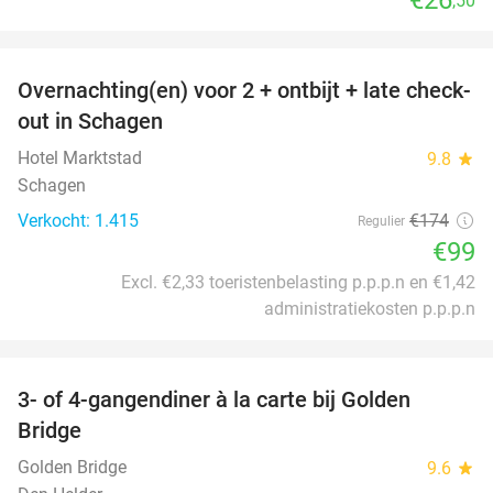
,50
favorite_border
Overnachting(en) voor 2 + ontbijt + late check-
43%
out in Schagen
Hotel Marktstad
9.8
star
Schagen
Verkocht: 1.415
€174
Regulier
€99
Excl. €2,33 toeristenbelasting p.p.p.n en €1,42
administratiekosten p.p.p.n
favorite_border
3- of 4-gangendiner à la carte bij Golden
32%
Bridge
Golden Bridge
9.6
star