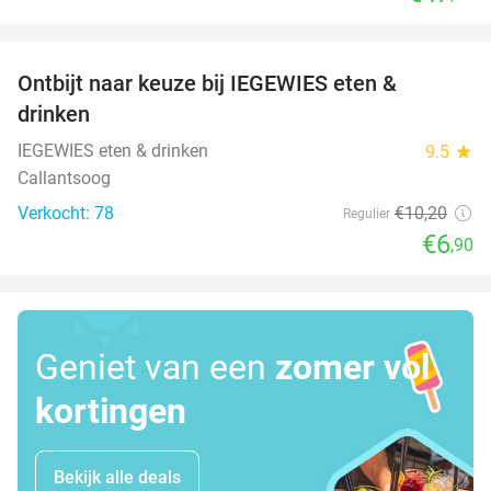
favorite_border
Ontbijt naar keuze bij IEGEWIES eten &
32%
drinken
IEGEWIES eten & drinken
9.5
star
Callantsoog
Verkocht: 78
€10
,20
Regulier
€6
,90
Geniet van een
zomer vol
kortingen
Bekijk alle deals