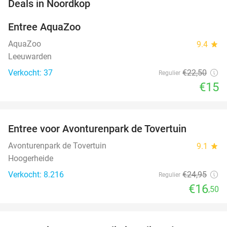
favorite_border
Deals in Noordkop
Entree AquaZoo
33%
NEW
TODAY
AquaZoo
9.4
star
Leeuwarden
Verkocht: 37
€22
,50
Regulier
€15
favorite_border
Entree voor Avonturenpark de Tovertuin
34%
NEW
TODAY
Avonturenpark de Tovertuin
9.1
star
Hoogerheide
Verkocht: 8.216
€24
,95
Regulier
€16
,50
favorite_border