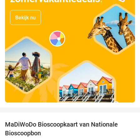
Bekijk nu
favorite_border
MaDiWoDo Bioscoopkaart van Nationale
31%
Bioscoopbon