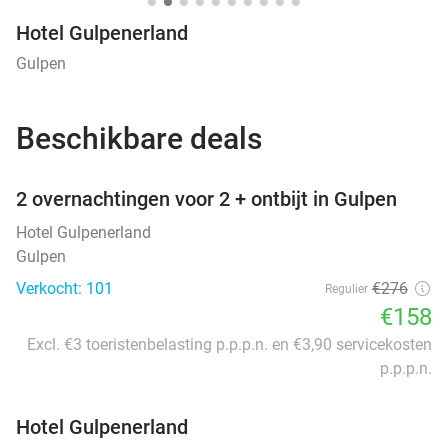
Hotel Gulpenerland
Gulpen
Beschikbare deals
favorite_border
2 overnachtingen voor 2 + ontbijt in Gulpen
Hotel Gulpenerland
Gulpen
Verkocht: 101
€276
Regulier
€158
Excl. €3 toeristenbelasting p.p.p.n. en €3,90 servicekosten
p.p.p.n.
Hotel Gulpenerland