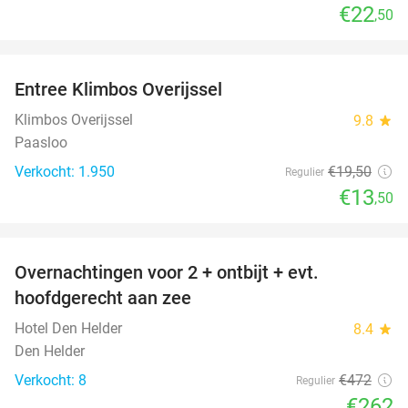
€22
,50
favorite_border
Entree Klimbos Overijssel
31%
Klimbos Overijssel
9.8
star
Paasloo
Verkocht: 1.950
€19
,50
Regulier
€13
,50
favorite_border
Overnachtingen voor 2 + ontbijt + evt.
44%
hoofdgerecht aan zee
Hotel Den Helder
8.4
star
Den Helder
Verkocht: 8
€472
Regulier
€262