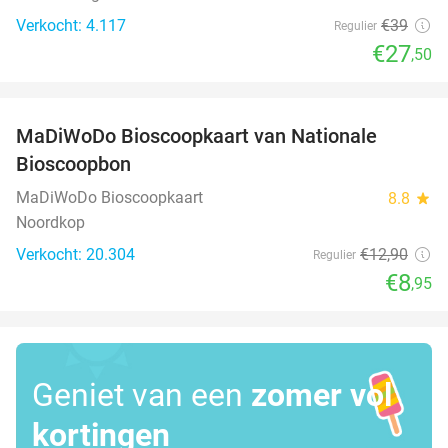
Verkocht: 4.117
€39
Regulier
€27
,50
favorite_border
MaDiWoDo Bioscoopkaart van Nationale
31%
Bioscoopbon
MaDiWoDo Bioscoopkaart
8.8
star
Noordkop
Verkocht: 20.304
€12
,90
Regulier
€8
,95
Geniet van een
zomer vol
kortingen