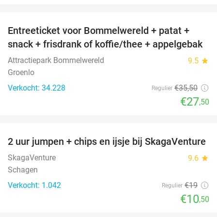
favorite_border
Entreeticket voor Bommelwereld + patat +
23%
snack + frisdrank of koffie/thee + appelgebak
Attractiepark Bommelwereld
9.5
star
Groenlo
Verkocht: 34.228
€35
,50
Regulier
€27
,50
favorite_border
2 uur jumpen + chips en ijsje bij SkagaVenture
45%
SkagaVenture
9.6
star
Schagen
Verkocht: 1.042
€19
Regulier
€10
,50
favorite_border