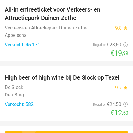
All-in entreeticket voor Verkeers- en
15%
Attractiepark Duinen Zathe
Verkeers- en Attractiepark Duinen Zathe
9.8
star
Appelscha
Verkocht: 45.171
€23
,50
Regulier
€19
,99
favorite_border
High beer of high wine bij De Slock op Texel
49%
De Slock
9.7
star
Den Burg
Verkocht: 582
€24
,50
Regulier
€12
,50