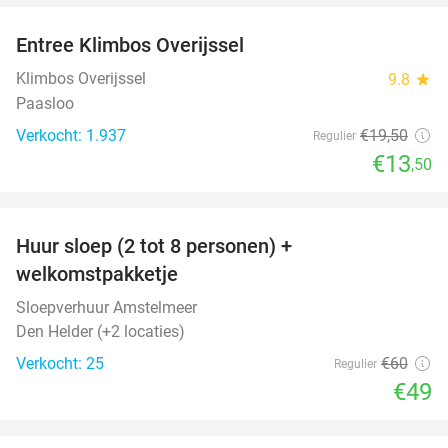
Entree Klimbos Overijssel
31%
Klimbos Overijssel
9.8
star
Paasloo
Verkocht: 1.937
€19
,50
Regulier
€13
,50
favorite_border
Huur sloep (2 tot 8 personen) +
18%
welkomstpakketje
Sloepverhuur Amstelmeer
Den Helder (+2 locaties)
Verkocht: 25
€60
Regulier
€49
favorite_border