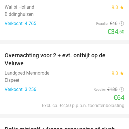
Walibi Holland
9.3
star
Biddinghuizen
Verkocht: 4.765
€46
Regulier
€34
,50
favorite_border
Overnachting voor 2 + evt. ontbijt op de
51%
Veluwe
Landgoed Mennorode
9.3
star
Elspeet
Verkocht: 3.256
€130
Regulier
€64
Excl. ca. €2,50 p.p.p.n. toeristenbelasting
favorite_border