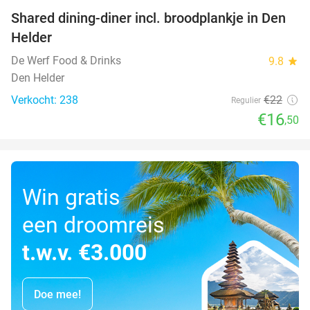
Shared dining-diner incl. broodplankje in Den
25%
Helder
De Werf Food & Drinks
9.8
star
Den Helder
Verkocht: 238
€22
Regulier
€16
,50
Win gratis
een droomreis
t.w.v. €3.000
Doe mee!