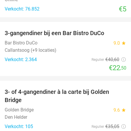
€5
Verkocht: 76.852
favorite_border
3-gangendiner bij een Bar Bistro DuCo
45%
Bar Bistro DuCo
9.0
star
Callantsoog (+9 locaties)
Verkocht: 2.364
€40
,60
Regulier
€22
,50
favorite_border
3- of 4-gangendiner à la carte bij Golden
32%
Bridge
Golden Bridge
9.6
star
Den Helder
Verkocht: 105
€35
,05
Regulier