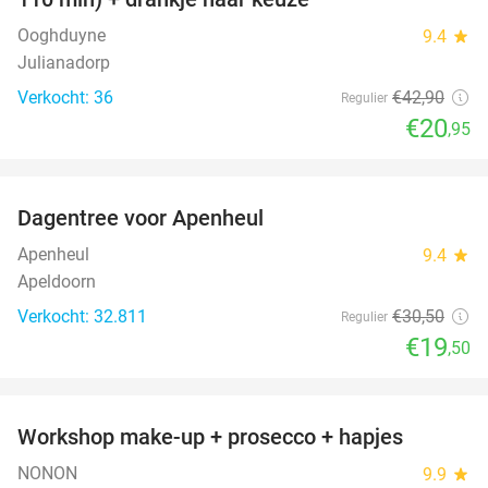
Ooghduyne
9.4
star
Julianadorp
Verkocht: 36
€42
,90
Regulier
€20
,95
favorite_border
Dagentree voor Apenheul
36%
Apenheul
9.4
star
Apeldoorn
Verkocht: 32.811
€30
,50
Regulier
€19
,50
favorite_border
Workshop make-up + prosecco + hapjes
50%
NONON
9.9
star