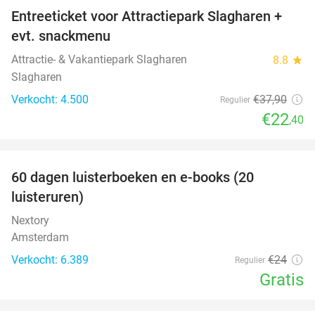
Entreeticket voor Attractiepark Slagharen +
41%
evt. snackmenu
Attractie- & Vakantiepark Slagharen
8.8
star
Slagharen
Verkocht: 4.500
€37
,90
Regulier
€22
,40
favorite_border
100%
60 dagen luisterboeken en e-books (20
luisteruren)
Nextory
Amsterdam
Verkocht: 6.389
€24
Regulier
Gratis
favorite_border