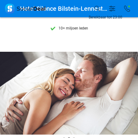
Ontdek 15.000+ deals

Hotel Silonce Bilstein-Lennestadt
7 dagen per week beschikbaar
Bereikbaar tot 23:00
10+ miljoen leden
9,4
op basis van
205.924 reviews
Ontdek 15.000+ deals
7 dagen per week beschikbaar
10+ miljoen leden