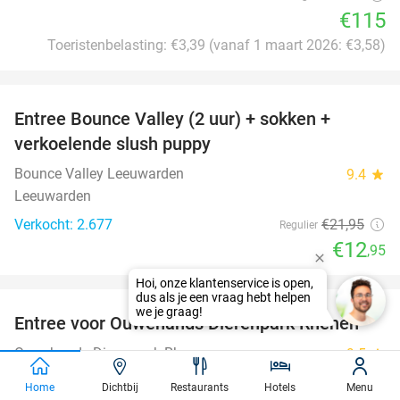
€115
Toeristenbelasting: €3,39 (vanaf 1 maart 2026: €3,58)
favorite_border
Entree Bounce Valley (2 uur) + sokken +
41%
verkoelende slush puppy
Bounce Valley Leeuwarden
9.4
star
Leeuwarden
Verkocht: 2.677
€21
,95
Regulier
€12
,95
favorite_border
Entree voor Ouwehands Dierenpark Rhenen
19%
Ouwehands Dierenpark Rhenen
9.5
star
Rhenen
Home
Dichtbij
Restaurants
Hotels
Menu