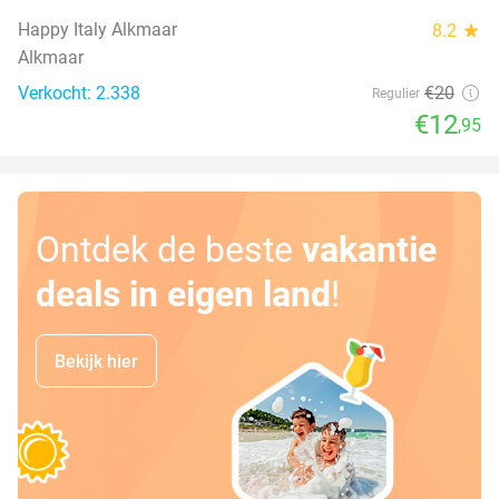
Happy Italy Alkmaar
8.2
star
Alkmaar
Verkocht: 2.338
€20
Regulier
€12
,95
Ontdek de beste
vakantie
deals in eigen land
!
Bekijk hier