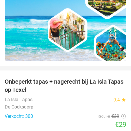
favorite_border
Onbeperkt tapas + nagerecht bij La Isla Tapas
26%
op Texel
La Isla Tapas
9.4
star
De Cocksdorp
Verkocht: 300
€39
Regulier
€29