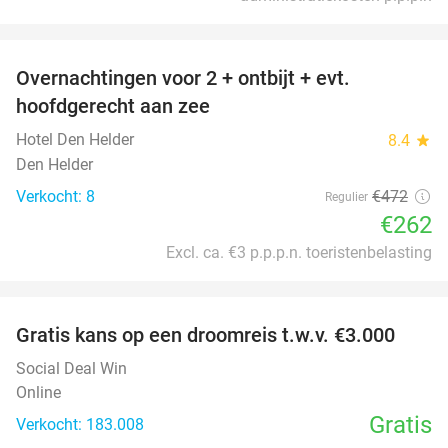
favorite_border
Overnachtingen voor 2 + ontbijt + evt.
44%
hoofdgerecht aan zee
Hotel Den Helder
8.4
star
Den Helder
Verkocht: 8
€472
Regulier
€262
Excl. ca. €3 p.p.p.n. toeristenbelasting
favorite_border
Gratis kans op een droomreis t.w.v. €3.000
Social Deal Win
Online
Gratis
Verkocht: 183.008