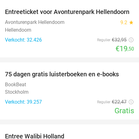
Entreeticket voor Avonturenpark Hellendoorn
41%
Avonturenpark Hellendoorn
9.2
star
Hellendoorn
Verkocht: 32.426
€32
,95
Regulier
€19
,50
favorite_border
100%
75 dagen gratis luisterboeken en e-books
BookBeat
Stockholm
Verkocht: 39.257
€22
,47
Regulier
Gratis
favorite_border
Entree Walibi Holland
25%