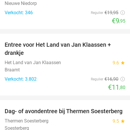
Nieuwe Niedorp
Verkocht: 346
€19
,95
Regulier
€9
,95
favorite_border
Entree voor Het Land van Jan Klaassen +
30%
drankje
Het Land van Jan Klaassen
9.6
star
Braamt
Verkocht: 3.802
€16
,90
Regulier
€11
,80
favorite_border
Dag- of avondentree bij Thermen Soesterberg
29%
Thermen Soesterberg
9.5
star
Soesterberg