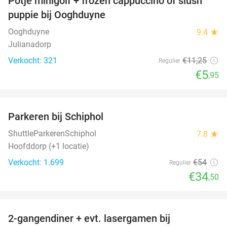
Potje minigolf + frozen cappuccino of slush
47%
puppie bij Ooghduyne
Ooghduyne
9.4
star
Julianadorp
Verkocht: 321
€11
,25
Regulier
€5
,95
favorite_border
Parkeren bij Schiphol
36%
ShuttleParkerenSchiphol
7.8
star
Hoofddorp (+1 locatie)
Verkocht: 1.699
€54
Regulier
€34
,50
favorite_border
2-gangendiner + evt. lasergamen bij
35%