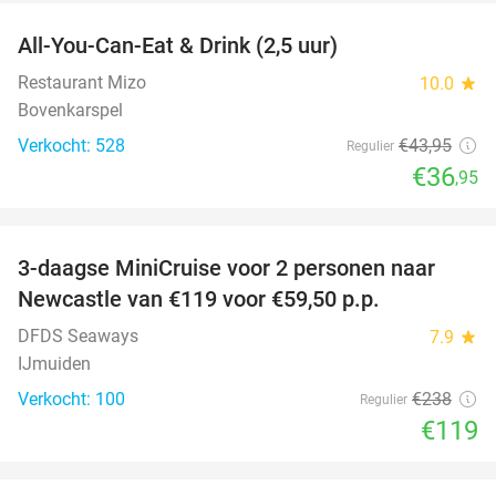
All-You-Can-Eat & Drink (2,5 uur)
16%
Restaurant Mizo
10.0
star
Bovenkarspel
Verkocht: 528
€43
,95
Regulier
€36
,95
favorite_border
3-daagse MiniCruise voor 2 personen naar
50%
Newcastle van €119 voor €59,50 p.p.
DFDS Seaways
7.9
star
IJmuiden
Verkocht: 100
€238
Regulier
€119
favorite_border