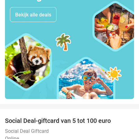
Bekijk alle deals
favorite_border
Social Deal-giftcard van 5 tot 100 euro
Social Deal Giftcard
Online