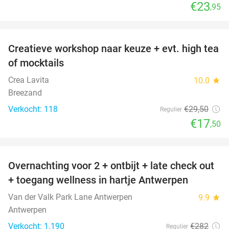
€23
,95
favorite_border
Creatieve workshop naar keuze + evt. high tea
41%
of mocktails
Crea Lavita
10.0
star
Breezand
Verkocht: 118
€29
,50
Regulier
€17
,50
favorite_border
Overnachting voor 2 + ontbijt + late check out
59%
+ toegang wellness in hartje Antwerpen
Van der Valk Park Lane Antwerpen
9.9
star
Antwerpen
Verkocht: 1.190
€282
Regulier