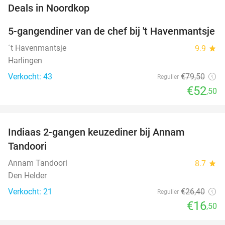
favorite_border
Deals in Noordkop
5-gangendiner van de chef bij 't Havenmantsje
34%
NEW
TODAY
´t Havenmantsje
9.9
star
Harlingen
Verkocht: 43
€79
,50
Regulier
€52
,50
favorite_border
Indiaas 2-gangen keuzediner bij Annam
38%
Tandoori
Annam Tandoori
8.7
star
Den Helder
Verkocht: 21
€26
,40
Regulier
€16
,50
favorite_border