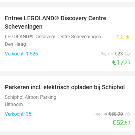
favorite_border
Entree LEGOLAND® Discovery Centre
25%
Scheveningen
LEGOLAND® Discovery Centre Scheveningen
9.0
star
Den Haag
Verkocht: 1.526
€23
Regulier
€17
,25
favorite_border
Parkeren incl. elektrisch opladen bij Schiphol
11%
Schiphol Airport Parking
Uithoorn
Verkocht: 35
€58
,90
Regulier
€52
,50
favorite_border