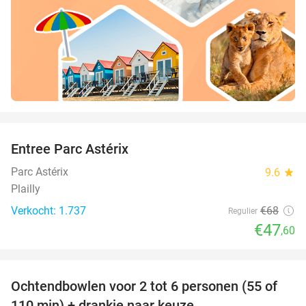
favorite_border
Entree Parc Astérix
30%
Parc Astérix
9.6
star
Plailly
Verkocht: 1.737
€68
Regulier
€47
,60
favorite_border
Ochtendbowlen voor 2 tot 6 personen (55 of
51%
110 min) + drankje naar keuze