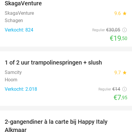
SkagaVenture
SkagaVenture
9.6
star
Schagen
Verkocht: 824
€30
,05
Regulier
€19
,50
favorite_border
1 of 2 uur trampolinespringen + slush
43%
Samcity
9.7
star
Hoorn
Verkocht: 2.018
€14
Regulier
€7
,95
favorite_border
2-gangendiner à la carte bij Happy Italy
35%
Alkmaar