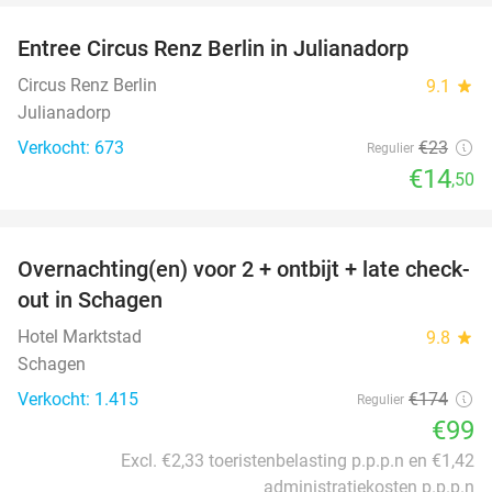
Entree Circus Renz Berlin in Julianadorp
37%
Circus Renz Berlin
9.1
star
Julianadorp
Verkocht: 673
€23
Regulier
€14
,50
favorite_border
Overnachting(en) voor 2 + ontbijt + late check-
43%
out in Schagen
Hotel Marktstad
9.8
star
Schagen
Verkocht: 1.415
€174
Regulier
€99
Excl. €2,33 toeristenbelasting p.p.p.n en €1,42
administratiekosten p.p.p.n