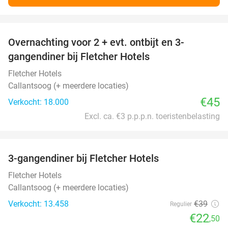
favorite_border
Overnachting voor 2 + evt. ontbijt en 3-
gangendiner bij Fletcher Hotels
Fletcher Hotels
Callantsoog (+ meerdere locaties)
€45
Verkocht: 18.000
Excl. ca. €3 p.p.p.n. toeristenbelasting
favorite_border
3-gangendiner bij Fletcher Hotels
42%
Fletcher Hotels
Callantsoog (+ meerdere locaties)
Verkocht: 13.458
€39
Regulier
€22
,50