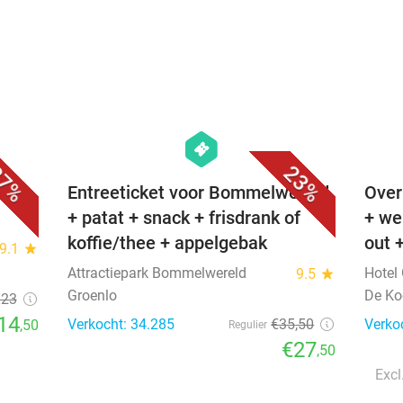
favorite_border
favorite_border
hexagon
events
7%
23%
Entreeticket voor Bommelwereld
Over
+ patat + snack + frisdrank of
+ we
koffie/thee + appelgebak
out 
9.1
star
Attractiepark Bommelwereld
Hotel
9.5
star
Groenlo
De K
€23
14
Verkocht: 34.285
€35
,50
Verko
,50
Regulier
€27
,50
Excl