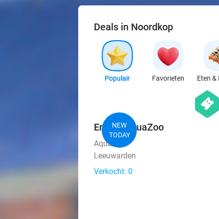
Deals in Noordkop
Populair
Favorieten
Eten & 
hexago
events
Entree AquaZoo
NEW
TODAY
AquaZoo
Leeuwarden
Verkocht: 0