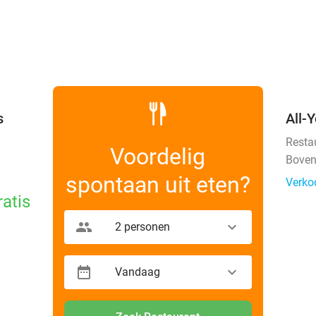
favorite_border
s
All-
Resta
Voordelig
Boven
spontaan uit eten?
Verko
ratis
2 personen
Vandaag