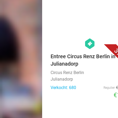
hexagon
events
3
Entree Circus Renz Berlin in
Julianadorp
Circus Renz Berlin
Julianadorp
Verkocht: 680
Regulier
€