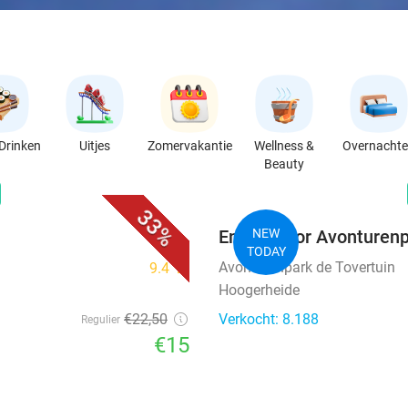
Drinken
Uitjes
Zomervakantie
Wellness &
Overnacht
Beauty
favorite_border
n
33%
Entree voor Avonturenp
NEW
TODAY
Avonturenpark de Tovertuin
9.4
star
Hoogerheide
€22
,50
Verkocht: 8.188
Regulier
€15