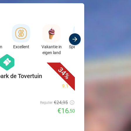
en
Excellent
Vakantie in
Speciaalzaken
Sport
eigen land
& Auto's
favorite_border
hexagon
events
34%
ark de Tovertuin
9.1
star
€24
,95
Regulier
€16
,50