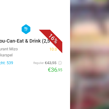
favorite_border
hexagon
food
16%
You-Can-Eat & Drink (2,5 uur)
urant Mizo
10.0
star
karspel
cht: 539
€43
,95
Regulier
€36
,95