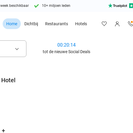
 week beschikbaar
10+ miljoen leden
Home
Dichtbij
Restaurants
Hotels
00:20:12
keyboard_arrow_down
tot de nieuwe Social Deals
o Hotel
favorite_border
 +