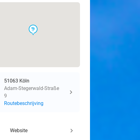
food
51063 Köln
Adam-Stegerwald-Straße
9
Routebeschrijving
keyboard_arrow_right
Website