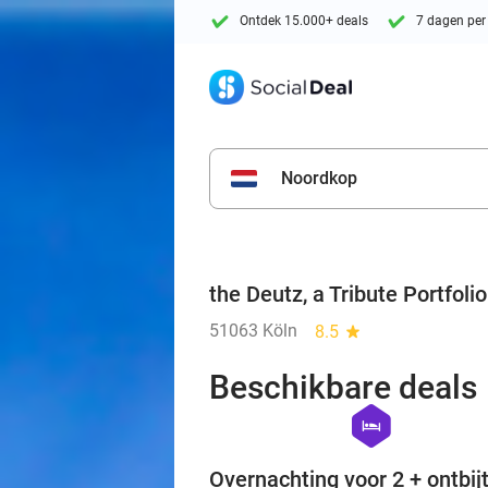
Ontdek 15.000+ deals
7 dagen per
Noordkop
the Deutz, a Tribute Portfoli
51063 Köln
8.5
star
Beschikbare deals
hexagon
hotel
Overnachting voor 2 + ontbijt