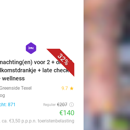
favorite_border
hexagon
hotel
32%
nachting(en) voor 2 + ontbijt
lkomstdrankje + late check-
+ wellness
 Greenside Texel
9.7
star
oog
cht: 871
€207
Regulier
€140
. ca. €3,50 p.p.p.n. toeristenbelasting