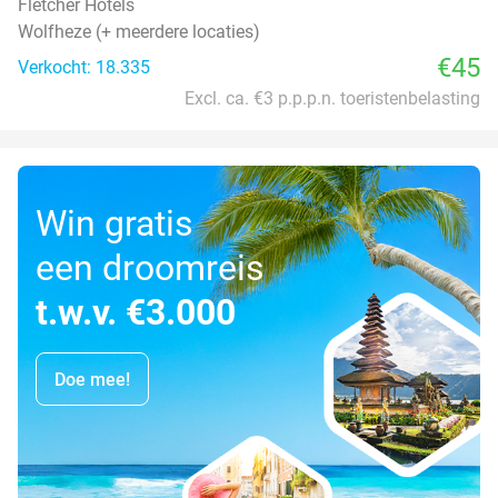
Fletcher Hotels
Wolfheze (+ meerdere locaties)
€45
Verkocht: 18.335
Excl. ca. €3 p.p.p.n. toeristenbelasting
Win gratis
een droomreis
t.w.v. €3.000
Doe mee!