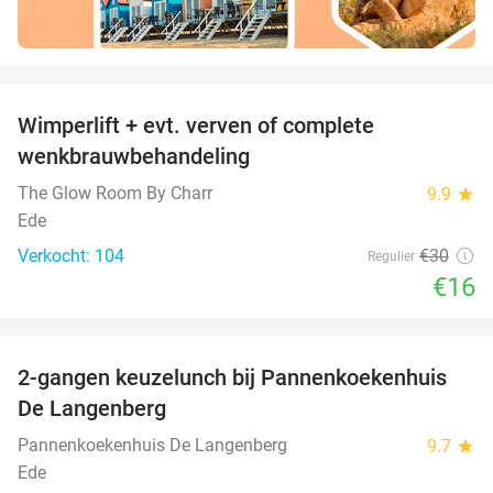
favorite_border
Wimperlift + evt. verven of complete
47%
wenkbrauwbehandeling
The Glow Room By Charr
9.9
star
Ede
Verkocht: 104
€30
Regulier
€16
favorite_border
2-gangen keuzelunch bij Pannenkoekenhuis
44%
De Langenberg
Pannenkoekenhuis De Langenberg
9.7
star
Ede