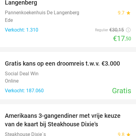
Langenberg
Pannenkoekenhuis De Langenberg
9.7
star
Ede
Verkocht: 1.310
€30
,15
Regulier
€17
,50
favorite_border
Gratis kans op een droomreis t.w.v. €3.000
Social Deal Win
Online
Gratis
Verkocht: 187.060
favorite_border
Amerikaans 3-gangendiner met vrije keuze
15%
van de kaart bij Steakhouse Dixie's
Steakhouse Dixie´s
9.8
star