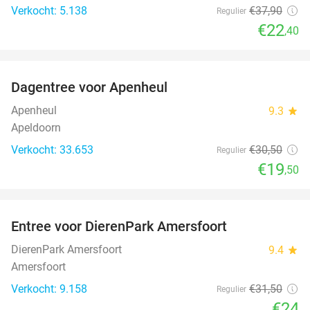
Verkocht: 5.138
€37
,90
Regulier
€22
,40
favorite_border
Dagentree voor Apenheul
36%
Apenheul
9.3
star
Apeldoorn
Verkocht: 33.653
€30
,50
Regulier
€19
,50
favorite_border
Entree voor DierenPark Amersfoort
24%
DierenPark Amersfoort
9.4
star
Amersfoort
Verkocht: 9.158
€31
,50
Regulier
€24