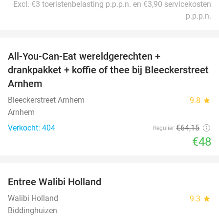
Excl. €3 toeristenbelasting p.p.p.n. en €3,90 servicekosten
p.p.p.n.
favorite_border
All-You-Can-Eat wereldgerechten +
25%
drankpakket + koffie of thee bij Bleeckerstreet
Arnhem
Bleeckerstreet Arnhem
9.8
star
Arnhem
Verkocht: 404
€64
,15
Regulier
€48
favorite_border
Entree Walibi Holland
25%
Walibi Holland
9.3
star
Biddinghuizen