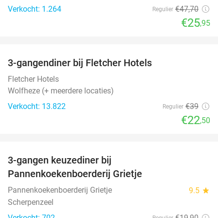
Verkocht: 1.264
€47
,70
Regulier
€25
,95
favorite_border
3-gangendiner bij Fletcher Hotels
42%
Fletcher Hotels
Wolfheze (+ meerdere locaties)
Verkocht: 13.822
€39
Regulier
€22
,50
favorite_border
3-gangen keuzediner bij
30%
Pannenkoekenboerderij Grietje
Pannenkoekenboerderij Grietje
9.5
star
Scherpenzeel
Verkocht: 702
€19
,90
Regulier