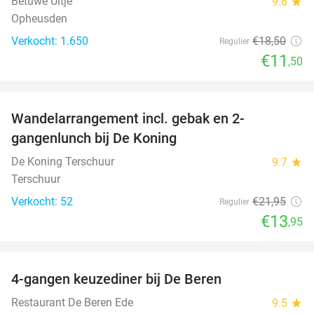
Betuwe Uitje
9.6
star
Opheusden
Verkocht: 1.650
€18
,50
Regulier
€11
,50
favorite_border
Wandelarrangement incl. gebak en 2-
36%
gangenlunch bij De Koning
De Koning Terschuur
9.7
star
Terschuur
Verkocht: 52
€21
,95
Regulier
€13
,95
favorite_border
4-gangen keuzediner bij De Beren
46%
Restaurant De Beren Ede
9.5
star