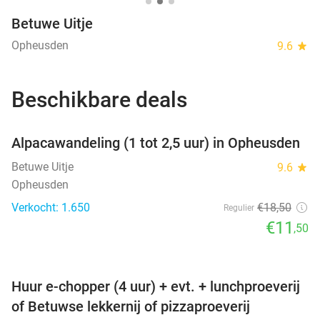
Betuwe Uitje
Opheusden
9.6
star
Beschikbare deals
favorite_border
Alpacawandeling (1 tot 2,5 uur) in Opheusden
Betuwe Uitje
9.6
star
Opheusden
Verkocht: 1.650
€18
,50
Regulier
€11
,50
favorite_border
Huur e-chopper (4 uur) + evt. + lunchproeverij
of Betuwse lekkernij of pizzaproeverij