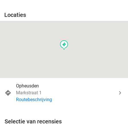
Locaties
events
Opheusden
Markstraat 1
Routebeschrijving
Selectie van recensies