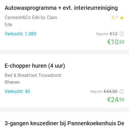
Autowasprogramma + evt. interieurreiniging
9%
Carwash&Co Ede by Claro
9.7
star
Ede
Verkocht: 1.089
€12
Regulier
€10
,95
favorite_border
E-chopper huren (4 uur)
44%
Bed & Breakfast Trouwborst
Rhenen
Verkocht: 40
€44
,50
Regulier
€24
,95
favorite_border
3-gangen keuzediner bij Pannenkoekenhuis De
42%