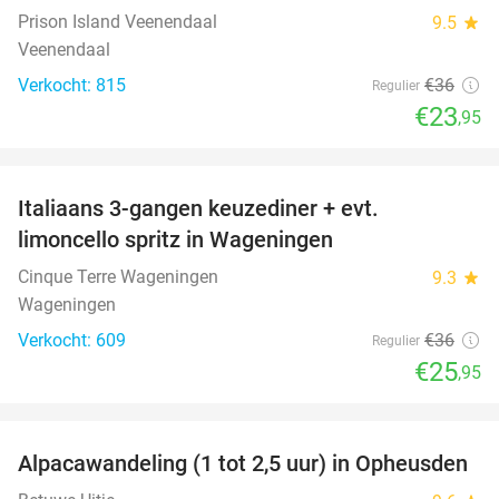
Prison Island Veenendaal
9.5
star
Veenendaal
Verkocht: 815
€36
Regulier
€23
,95
favorite_border
Italiaans 3-gangen keuzediner + evt.
28%
limoncello spritz in Wageningen
Cinque Terre Wageningen
9.3
star
Wageningen
Verkocht: 609
€36
Regulier
€25
,95
favorite_border
Alpacawandeling (1 tot 2,5 uur) in Opheusden
38%