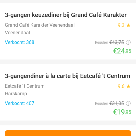
3-gangen keuzediner bij Grand Café Karakter
43%
Grand Café Karakter Veenendaal
9.3
star
Veenendaal
Verkocht: 368
€43
,75
Regulier
€24
,95
favorite_border
3-gangendiner à la carte bij Eetcafé 't Centrum
36%
Eetcafé ´t Centrum
9.6
star
Harskamp
Verkocht: 407
€31
,05
Regulier
€19
,95