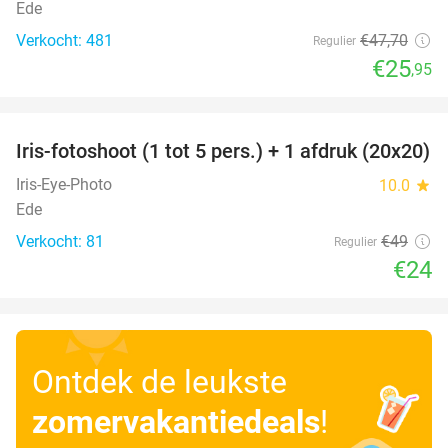
Ede
Verkocht: 481
€47
,70
Regulier
€25
,95
favorite_border
Iris-fotoshoot (1 tot 5 pers.) + 1 afdruk (20x20)
51%
Iris-Eye-Photo
10.0
star
Ede
Verkocht: 81
€49
Regulier
€24
Ontdek de leukste
zomervakantiedeals
!