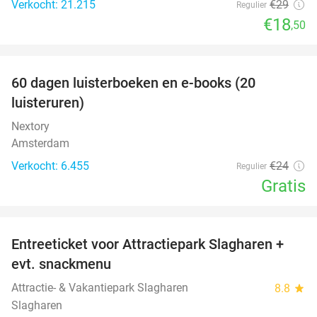
Verkocht: 21.215
€29
Regulier
€18
,50
favorite_border
100%
60 dagen luisterboeken en e-books (20
luisteruren)
Nextory
Amsterdam
Verkocht: 6.455
€24
Regulier
Gratis
favorite_border
Entreeticket voor Attractiepark Slagharen +
41%
evt. snackmenu
Attractie- & Vakantiepark Slagharen
8.8
star
Slagharen