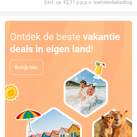
Excl. ca. €2,11 p.p.p.n. toeristenbelasting
Ontdek de beste
vakantie
deals in eigen land
!
Bekijk hier