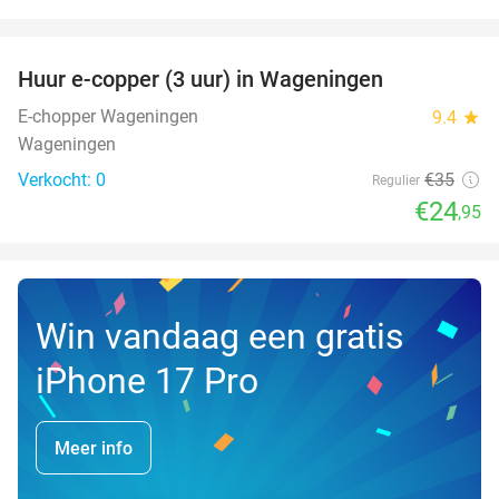
favorite_border
Huur e-copper (3 uur) in Wageningen
29%
NEW
TODAY
E-chopper Wageningen
9.4
star
Wageningen
Verkocht: 0
€35
Regulier
€24
,95
Win vandaag een gratis
iPhone 17 Pro
Meer info