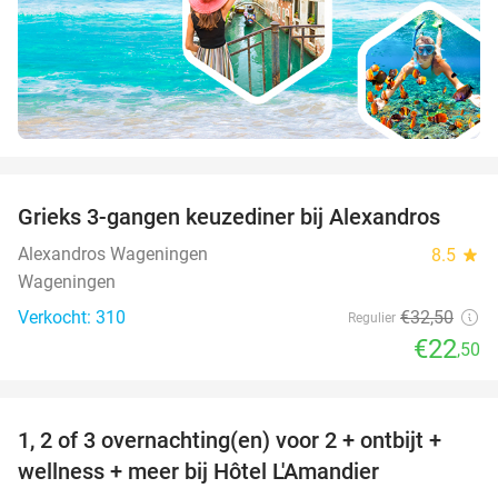
favorite_border
Grieks 3-gangen keuzediner bij Alexandros
31%
Alexandros Wageningen
8.5
star
Wageningen
Verkocht: 310
€32
,50
Regulier
€22
,50
favorite_border
1, 2 of 3 overnachting(en) voor 2 + ontbijt +
32%
NEW
wellness + meer bij Hôtel L'Amandier
TODAY