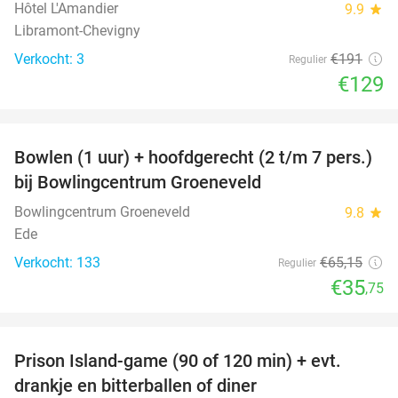
Hôtel L'Amandier
9.9
star
Libramont-Chevigny
Verkocht: 3
€191
Regulier
€129
favorite_border
Bowlen (1 uur) + hoofdgerecht (2 t/m 7 pers.)
45%
bij Bowlingcentrum Groeneveld
Bowlingcentrum Groeneveld
9.8
star
Ede
Verkocht: 133
€65
,15
Regulier
€35
,75
favorite_border
Prison Island-game (90 of 120 min) + evt.
33%
drankje en bitterballen of diner