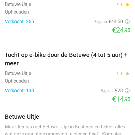
Betuwe Uitje
9.6
star
Opheusden
Verkocht: 265
€44
,50
Regulier
€24
,95
favorite_border
Tocht op e-bike door de Betuwe (4 tot 5 uur) +
meer
Betuwe Uitje
9.6
star
Opheusden
Verkocht: 133
€23
Regulier
€14
,95
Betuwe Uitje
Maak kennis met Betuwe Uitje in Kesteren en beleef alles
wat deze prachtige omgeving te bieden heeft. Kom hier