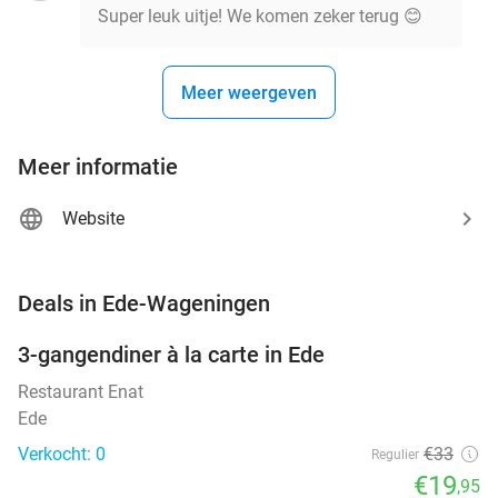
Super leuk uitje! We komen zeker terug 😊
Meer weergeven
Meer informatie
Website
favorite_border
Deals in Ede-Wageningen
3-gangendiner à la carte in Ede
40%
NEW
TODAY
Restaurant Enat
Ede
Verkocht: 0
€33
Regulier
€19
,95