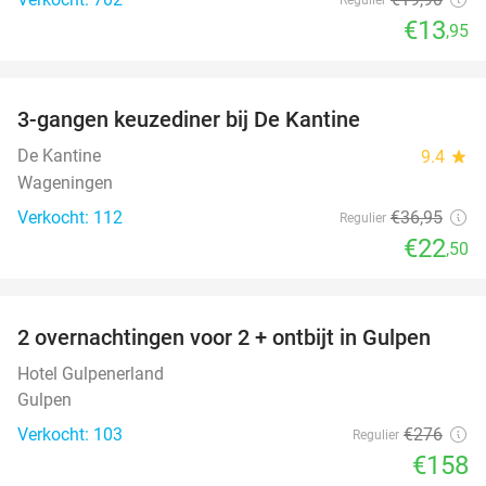
€13
,95
favorite_border
3-gangen keuzediner bij De Kantine
39%
De Kantine
9.4
star
Wageningen
Verkocht: 112
€36
,95
Regulier
€22
,50
favorite_border
2 overnachtingen voor 2 + ontbijt in Gulpen
43%
Hotel Gulpenerland
Gulpen
Verkocht: 103
€276
Regulier
€158