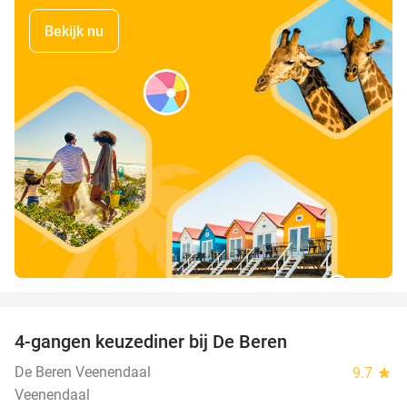
Bekijk nu
favorite_border
4-gangen keuzediner bij De Beren
46%
De Beren Veenendaal
9.7
star
Veenendaal