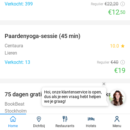
Verkocht: 399
€22
,20
Regulier
€12
,50
favorite_border
Paardenyoga-sessie (45 min)
53%
Centaura
10.0
star
Lieren
Verkocht: 13
€40
Regulier
€19
favorite_border
100%
75 dagen gratis luisterboeken en e-books
BookBeat
Stockholm
Verkocht: 39.317
€22
,47
Regulier
Home
Dichtbij
Restaurants
Hotels
Menu
Gratis