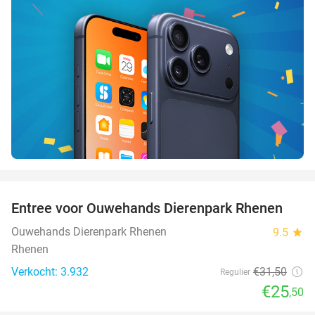
favorite_border
Entree voor Ouwehands Dierenpark Rhenen
19%
Ouwehands Dierenpark Rhenen
9.5
star
Rhenen
Verkocht: 3.932
€31
,50
Regulier
€25
,50
favorite_border