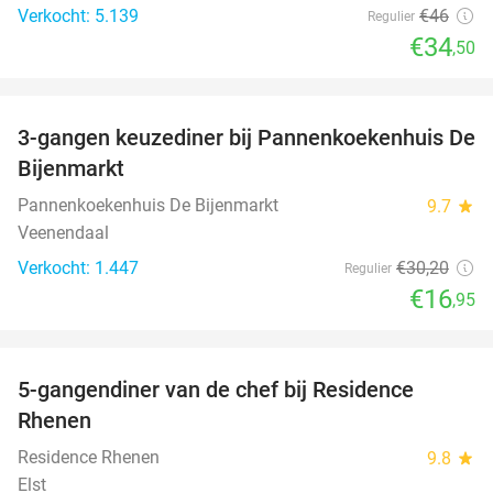
Verkocht: 5.139
€46
Regulier
€34
,50
favorite_border
3-gangen keuzediner bij Pannenkoekenhuis De
44%
Bijenmarkt
Pannenkoekenhuis De Bijenmarkt
9.7
star
Veenendaal
Verkocht: 1.447
€30
,20
Regulier
€16
,95
favorite_border
5-gangendiner van de chef bij Residence
36%
Rhenen
Residence Rhenen
9.8
star
Elst