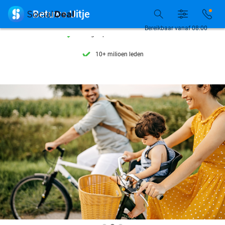
Ontdek 15.000+ deals

Betuwe Uitje
7 dagen per week beschikbaar
Bereikbaar vanaf 08:00
10+ miljoen leden
9,4
op basis van
206.262 reviews
Ontdek 15.000+ deals
7 dagen per week beschikbaar
10+ miljoen leden