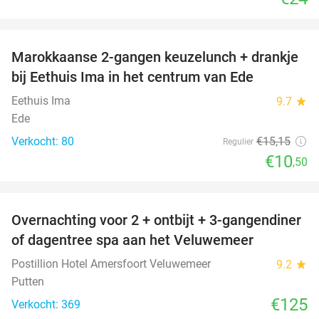
favorite_border
Marokkaanse 2-gangen keuzelunch + drankje
31%
bij Eethuis Ima in het centrum van Ede
Eethuis Ima
9.7
star
Ede
Verkocht: 80
€15
,15
Regulier
€10
,50
favorite_border
Overnachting voor 2 + ontbijt + 3-gangendiner
of dagentree spa aan het Veluwemeer
Postillion Hotel Amersfoort Veluwemeer
9.2
star
Putten
€125
Verkocht: 369