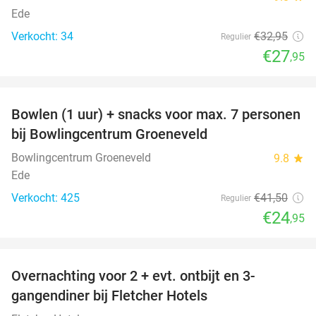
Ede
Verkocht: 34
€32
,95
Regulier
€27
,95
favorite_border
Bowlen (1 uur) + snacks voor max. 7 personen
40%
bij Bowlingcentrum Groeneveld
Bowlingcentrum Groeneveld
9.8
star
Ede
Verkocht: 425
€41
,50
Regulier
€24
,95
favorite_border
Overnachting voor 2 + evt. ontbijt en 3-
gangendiner bij Fletcher Hotels