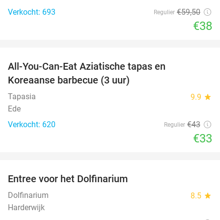
Verkocht: 693
€59
,50
Regulier
€38
favorite_border
All-You-Can-Eat Aziatische tapas en
23%
Koreaanse barbecue (3 uur)
Tapasia
9.9
star
Ede
Verkocht: 620
€43
Regulier
€33
favorite_border
Entree voor het Dolfinarium
36%
Dolfinarium
8.5
star
Harderwijk