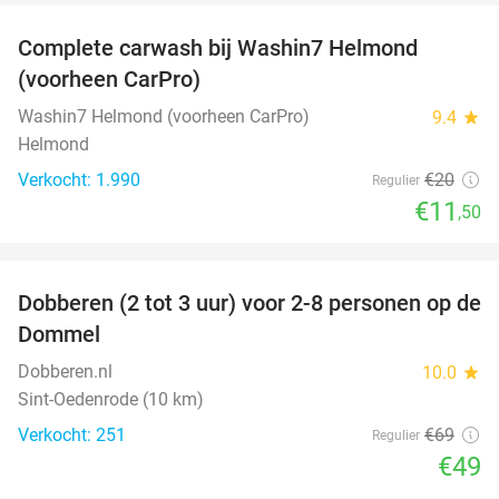
Complete carwash bij Washin7 Helmond
43%
(voorheen CarPro)
Washin7 Helmond (voorheen CarPro)
9.4
star
Helmond
Verkocht: 1.990
€20
Regulier
€11
,50
favorite_border
Dobberen (2 tot 3 uur) voor 2-8 personen op de
29%
Dommel
Dobberen.nl
10.0
star
Sint-Oedenrode (10 km)
Verkocht: 251
€69
Regulier
€49