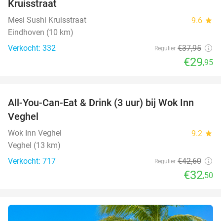
Kruisstraat
Mesi Sushi Kruisstraat
9.6
star
Eindhoven (10 km)
Verkocht: 332
€37
,95
Regulier
€29
,95
favorite_border
All-You-Can-Eat & Drink (3 uur) bij Wok Inn
24%
Veghel
Wok Inn Veghel
9.2
star
Veghel (13 km)
Verkocht: 717
€42
,60
Regulier
€32
,50