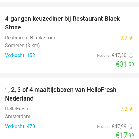
favorite_border
4-gangen keuzediner bij Restaurant Black
34%
Stone
Restaurant Black Stone
9.7
star
Someren (8 km)
Verkocht: 153
€47
,50
Regulier
€31
,50
favorite_border
1, 2, 3 of 4 maaltijdboxen van HelloFresh
63%
Nederland
HelloFresh
7.2
star
Amsterdam
Verkocht: 470
€47
,99
Regulier
€17
,99