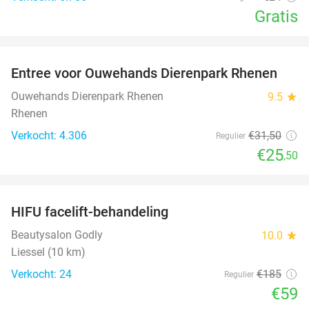
Gratis
favorite_border
Entree voor Ouwehands Dierenpark Rhenen
19%
Ouwehands Dierenpark Rhenen
9.5
star
Rhenen
Verkocht: 4.306
€31
,50
Regulier
€25
,50
favorite_border
HIFU facelift-behandeling
68%
Beautysalon Godly
10.0
star
Liessel (10 km)
Verkocht: 24
€185
Regulier
€59