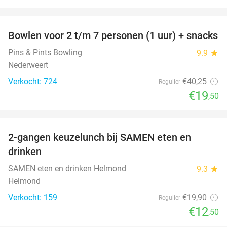
favorite_border
Bowlen voor 2 t/m 7 personen (1 uur) + snacks
52%
Pins & Pints Bowling
9.9
star
Nederweert
Verkocht: 724
€40
,25
Regulier
€19
,50
favorite_border
2-gangen keuzelunch bij SAMEN eten en
37%
drinken
SAMEN eten en drinken Helmond
9.3
star
Helmond
Verkocht: 159
€19
,90
Regulier
€12
,50