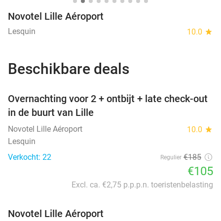
Novotel Lille Aéroport
Lesquin
10.0
star
Beschikbare deals
favorite_border
Overnachting voor 2 + ontbijt + late check-out
in de buurt van Lille
Novotel Lille Aéroport
10.0
star
Lesquin
Verkocht: 22
€185
Regulier
€105
Excl. ca. €2,75 p.p.p.n. toeristenbelasting
Novotel Lille Aéroport