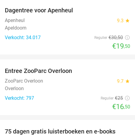
Dagentree voor Apenheul
36%
Apenheul
9.3
star
Apeldoorn
Verkocht: 34.017
€30
,50
Regulier
€19
,50
favorite_border
Entree ZooParc Overloon
34%
ZooParc Overloon
9.7
star
Overloon
Verkocht: 797
€25
Regulier
€16
,50
favorite_border
100%
75 dagen gratis luisterboeken en e-books