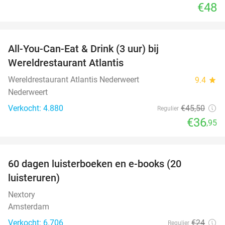
€48
favorite_border
All-You-Can-Eat & Drink (3 uur) bij
19%
Wereldrestaurant Atlantis
Wereldrestaurant Atlantis Nederweert
9.4
star
Nederweert
Verkocht: 4.880
€45
,50
Regulier
€36
,95
favorite_border
100%
60 dagen luisterboeken en e-books (20
luisteruren)
Nextory
Amsterdam
Verkocht: 6.706
€24
Regulier