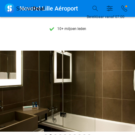
Ontdek 15.000+ deals

Novotel Lille Aéroport
7 dagen per week beschikbaar
Bereikbaar vanaf 07:00
10+ miljoen leden
9,4
op basis van
206.424 reviews
Ontdek 15.000+ deals
7 dagen per week beschikbaar
10+ miljoen leden