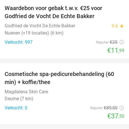
Waardebon voor gebak t.w.v. €25 voor
52%
Godfried de Vocht De Echte Bakker
Godfried de Vocht De Echte Bakker
9.6
star
Nuenen (+19 locaties) (6 km)
Verkocht: 997
€25
Regulier
€11
,99
favorite_border
Cosmetische spa-pedicurebehandeling (60
58%
NEW
min) + koffie/thee
TODAY
Magdalena Skin Care
Deurne (7 km)
Verkocht: 0
€89
,50
Regulier
€37
,50