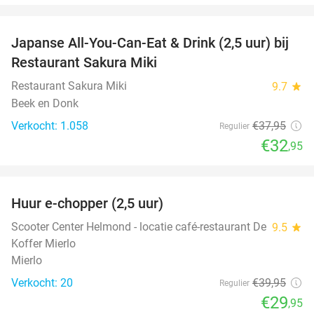
favorite_border
Japanse All-You-Can-Eat & Drink (2,5 uur) bij
13%
Restaurant Sakura Miki
Restaurant Sakura Miki
9.7
star
Beek en Donk
Verkocht: 1.058
€37
,95
Regulier
€32
,95
favorite_border
Huur e-chopper (2,5 uur)
25%
Scooter Center Helmond - locatie café-restaurant De
9.5
star
Koffer Mierlo
Mierlo
Verkocht: 20
€39
,95
Regulier
€29
,95