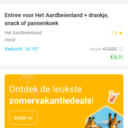
favorite_border
Entree voor Het Aardbeienland + drankje,
47%
snack of pannenkoek
Het Aardbeienland
7.8
star
Horst
Verkocht: 16.197
€13
,05
Regulier
€6
,95
Ontdek de leukste
zomervakantiedeals
!
Bekijk nu