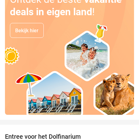
deals in eigen land
!
Bekijk hier
favorite_border
Entree voor het Dolfinarium
36%