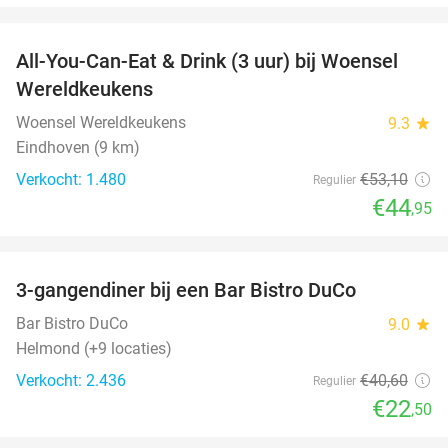
favorite_border
All-You-Can-Eat & Drink (3 uur) bij Woensel
15%
Wereldkeukens
Woensel Wereldkeukens
9.3
star
Eindhoven (9 km)
Verkocht: 1.480
€53
,10
Regulier
€44
,95
favorite_border
3-gangendiner bij een Bar Bistro DuCo
45%
Bar Bistro DuCo
9.0
star
Helmond (+9 locaties)
Verkocht: 2.436
€40
,60
Regulier
€22
,50
favorite_border