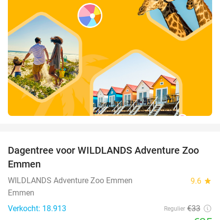
favorite_border
Dagentree voor WILDLANDS Adventure Zoo
24%
Emmen
WILDLANDS Adventure Zoo Emmen
9.6
star
Emmen
Verkocht: 18.913
€33
Regulier