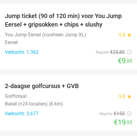
favorite_border
Jump ticket (90 of 120 min) voor You Jump
61%
Eersel + gripsokken + chips + slushy
You Jump Eersel (voorheen Jump XL)
9.8
star
Eersel
Verkocht: 1.362
€25
,80
Regulier
€9
,95
favorite_border
2-daagse golfcursus + GVB
87%
Golftotaal
9.8
star
Bakel (+24 locaties) (6 km)
Verkocht: 3.677
€155
Regulier
€19
,95
favorite_border