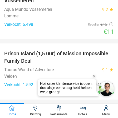
Vossemeren
Aqua Mundo Vossemeren
9.2
star
Lommel
Verkocht: 6.498
€13
Regulier
€11
favorite_border
Prison Island (1,5 uur) of Mission Impossible
38%
Family Deal
Taurus World of Adventure
9.1
star
Velden
Verkocht: 1.592
€41
,95
Regulier
€25
,95
favorite_border
Overnachting voor 2 + evt. ontbijt en 3-
Home
Dichtbij
Restaurants
Hotels
Menu