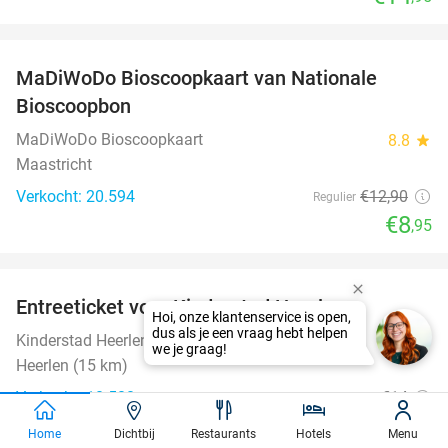
favorite_border
MaDiWoDo Bioscoopkaart van Nationale
31%
Bioscoopbon
MaDiWoDo Bioscoopkaart
8.8
star
Maastricht
Verkocht: 20.594
€12
,90
Regulier
€8
,95
favorite_border
Entreeticket voor Kinderstad Heerlen
32%
Kinderstad Heerlen
8.9
star
Heerlen (15 km)
Verkocht: 10.508
€14
Regulier
€9
,50
Home
Dichtbij
Restaurants
Hotels
Menu