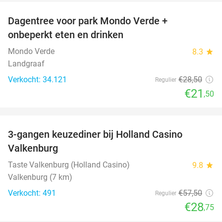
Dagentree voor park Mondo Verde +
25%
onbeperkt eten en drinken
Mondo Verde
8.3
star
Landgraaf
Verkocht: 34.121
€28
,50
Regulier
€21
,50
favorite_border
3-gangen keuzediner bij Holland Casino
50%
Valkenburg
Taste Valkenburg (Holland Casino)
9.8
star
Valkenburg (7 km)
Verkocht: 491
€57
,50
Regulier
€28
,75