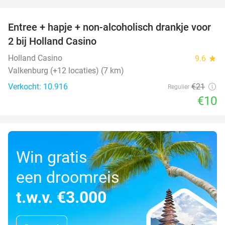
favorite_border
Entree + hapje + non-alcoholisch drankje voor
52%
2 bij Holland Casino
Holland Casino
9.6
star
Valkenburg (+12 locaties) (7 km)
Verkocht: 10.916
€21
Regulier
€10
Win gratis
een droomreis
t.w.v. €3.000