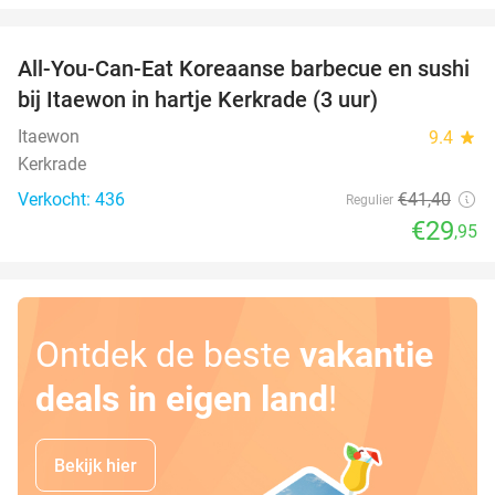
favorite_border
All-You-Can-Eat Koreaanse barbecue en sushi
28%
bij Itaewon in hartje Kerkrade (3 uur)
Itaewon
9.4
star
Kerkrade
Verkocht: 436
€41
,40
Regulier
€29
,95
Ontdek de beste
vakantie
deals in eigen land
!
Bekijk hier