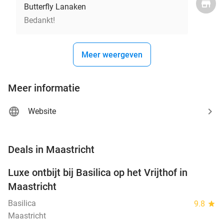
Butterfly Lanaken
Bedankt!
Meer weergeven
Meer informatie
Website
favorite_border
Deals in Maastricht
Luxe ontbijt bij Basilica op het Vrijthof in
14%
NEW
Maastricht
TODAY
Basilica
9.8
star
Maastricht