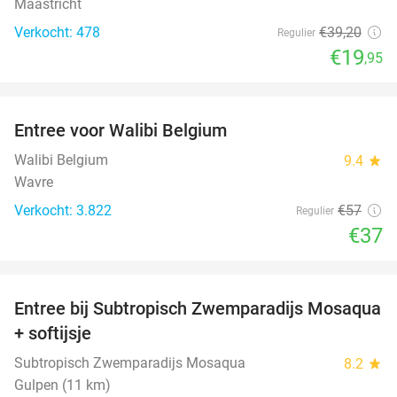
Maastricht
Verkocht: 478
€39
,20
Regulier
€19
,95
favorite_border
Entree voor Walibi Belgium
35%
Walibi Belgium
9.4
star
Wavre
Verkocht: 3.822
€57
Regulier
€37
favorite_border
Entree bij Subtropisch Zwemparadijs Mosaqua
25%
+ softijsje
Subtropisch Zwemparadijs Mosaqua
8.2
star
Gulpen (11 km)