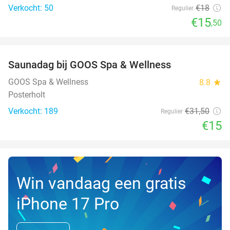
Verkocht: 50
€18
Regulier
€15
,50
favorite_border
Saunadag bij GOOS Spa & Wellness
52%
GOOS Spa & Wellness
8.8
star
Posterholt
Verkocht: 189
€31
,50
Regulier
€15
Win vandaag een gratis
iPhone 17 Pro