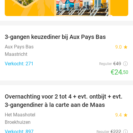
favorite_border
3-gangen keuzediner bij Aux Pays Bas
50%
Aux Pays Bas
9.0
star
Maastricht
Verkocht: 271
€49
Regulier
€24
,50
favorite_border
Overnachting voor 2 tot 4 + evt. ontbijt + evt.
69%
3-gangendiner à la carte aan de Maas
Het Maashotel
9.4
star
Broekhuizen
Verkocht: 897
€222
Regulier