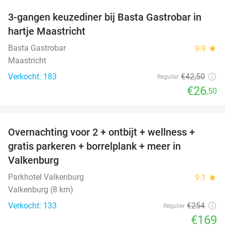
3-gangen keuzediner bij Basta Gastrobar in
38%
hartje Maastricht
Basta Gastrobar
9.9
star
Maastricht
Verkocht: 183
€42
,50
Regulier
€26
,50
favorite_border
Overnachting voor 2 + ontbijt + wellness +
33%
gratis parkeren + borrelplank + meer in
Valkenburg
Parkhotel Valkenburg
9.1
star
Valkenburg (8 km)
Verkocht: 133
€254
Regulier
€169