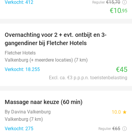
Verkocht: 412
€15
,70
Regulier
€10
,95
favorite_border
Overnachting voor 2 + evt. ontbijt en 3-
gangendiner bij Fletcher Hotels
Fletcher Hotels
Valkenburg (+ meerdere locaties) (7 km)
€45
Verkocht: 18.255
Excl. ca. €3 p.p.p.n. toeristenbelasting
favorite_border
Massage naar keuze (60 min)
40%
By Davina Valkenburg
10.0
star
Valkenburg (7 km)
Verkocht: 275
€65
Regulier