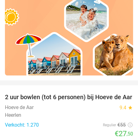
favorite_border
2 uur bowlen (tot 6 personen) bij Hoeve de Aar
50%
Hoeve de Aar
9.4
star
Heerlen
Verkocht: 1.270
€55
Regulier
€27
,50