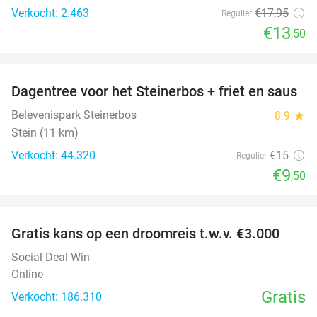
Verkocht: 2.463
€17
,95
Regulier
€13
,50
favorite_border
Dagentree voor het Steinerbos + friet en saus
37%
Belevenispark Steinerbos
8.9
star
Stein (11 km)
Verkocht: 44.320
€15
Regulier
€9
,50
favorite_border
Gratis kans op een droomreis t.w.v. €3.000
Social Deal Win
Online
Gratis
Verkocht: 186.310