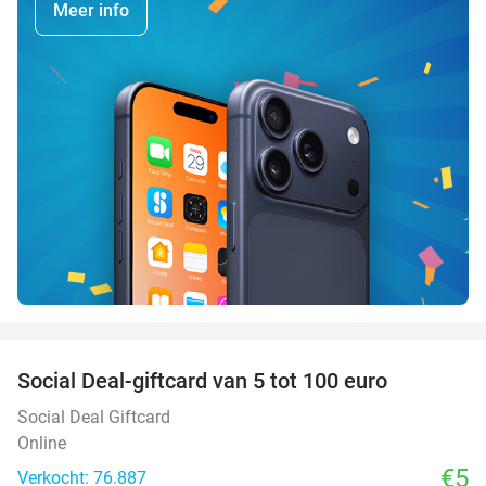
Meer info
favorite_border
Social Deal-giftcard van 5 tot 100 euro
Social Deal Giftcard
Online
€5
Verkocht: 76.887