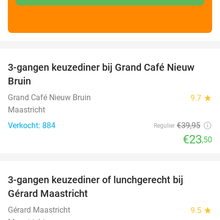
favorite_border
3-gangen keuzediner bij Grand Café Nieuw
41%
Bruin
Grand Café Nieuw Bruin
9.7
star
Maastricht
Verkocht: 884
€39
,95
Regulier
€23
,50
favorite_border
3-gangen keuzediner of lunchgerecht bij
49%
Gérard Maastricht
Gérard Maastricht
9.5
star