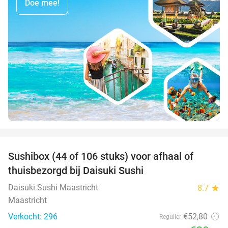
Doe mee!
favorite_border
Sushibox (44 of 106 stuks) voor afhaal of
44%
thuisbezorgd bij Daisuki Sushi
Daisuki Sushi Maastricht
8.7
star
Maastricht
Verkocht: 296
€52
,80
Regulier