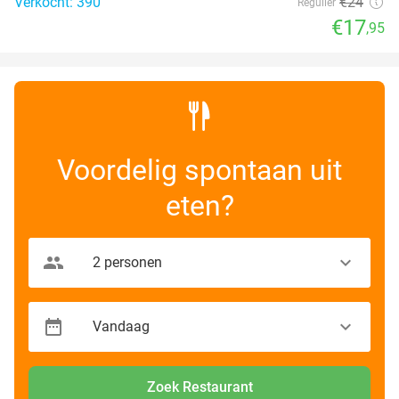
Verkocht: 390
€24
Regulier
€17
,95
Voordelig spontaan uit
eten?
Zoek Restaurant