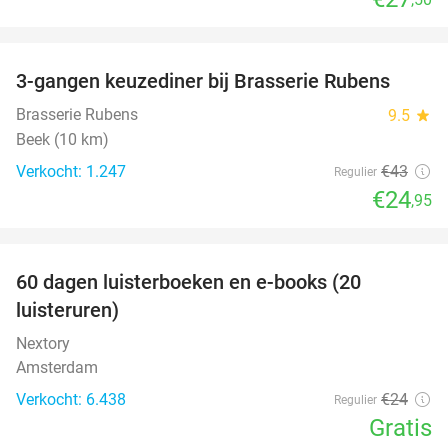
favorite_border
3-gangen keuzediner bij Brasserie Rubens
42%
Brasserie Rubens
9.5
star
Beek (10 km)
Verkocht: 1.247
€43
Regulier
€24
,95
favorite_border
100%
60 dagen luisterboeken en e-books (20
luisteruren)
Nextory
Amsterdam
Verkocht: 6.438
€24
Regulier
Gratis