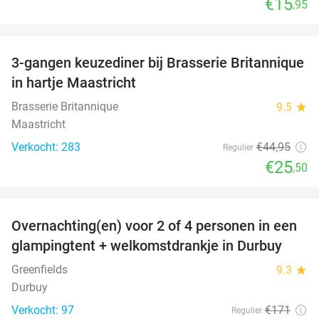
€15
,95
favorite_border
3-gangen keuzediner bij Brasserie Britannique
43%
in hartje Maastricht
Brasserie Britannique
9.5
star
Maastricht
Verkocht: 283
€44
,95
Regulier
€25
,50
favorite_border
Overnachting(en) voor 2 of 4 personen in een
36%
glampingtent + welkomstdrankje in Durbuy
Greenfields
9.3
star
Durbuy
Verkocht: 97
€171
Regulier