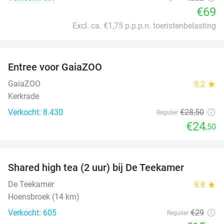
€69
Excl. ca. €1,75 p.p.p.n. toeristenbelasting
favorite_border
Entree voor GaiaZOO
14%
GaiaZOO
9.2
star
Kerkrade
Verkocht: 8.430
€28
,50
Regulier
€24
,50
favorite_border
Shared high tea (2 uur) bij De Teekamer
45%
De Teekamer
9.8
star
Hoensbroek (14 km)
Verkocht: 605
€29
Regulier