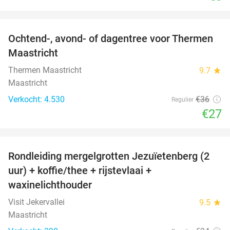
favorite_border
Ochtend-, avond- of dagentree voor Thermen
25%
Maastricht
Thermen Maastricht
9.7
star
Maastricht
Verkocht: 4.530
€36
Regulier
€27
favorite_border
Rondleiding mergelgrotten Jezuïetenberg (2
25%
uur) + koffie/thee + rijstevlaai +
waxinelichthouder
Visit Jekervallei
9.5
star
Maastricht