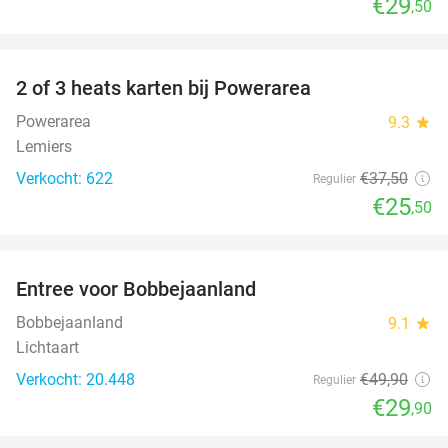
€29
,50
favorite_border
2 of 3 heats karten bij Powerarea
32%
Powerarea
9.3
star
Lemiers
Verkocht: 622
€37
,50
Regulier
€25
,50
favorite_border
Entree voor Bobbejaanland
40%
Bobbejaanland
9.1
star
Lichtaart
Verkocht: 20.448
€49
,90
Regulier
€29
,90
favorite_border