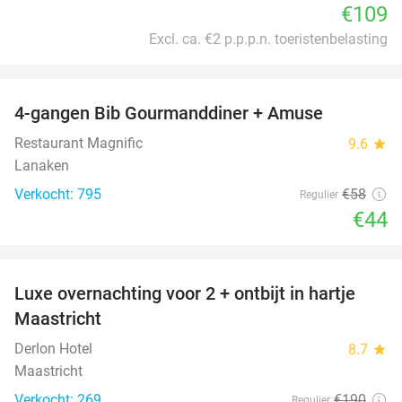
€109
Excl. ca. €2 p.p.p.n. toeristenbelasting
favorite_border
4-gangen Bib Gourmanddiner + Amuse
24%
Restaurant Magnific
9.6
star
Lanaken
Verkocht: 795
€58
Regulier
€44
favorite_border
Luxe overnachting voor 2 + ontbijt in hartje
12%
Maastricht
Derlon Hotel
8.7
star
Maastricht
Verkocht: 269
€190
Regulier