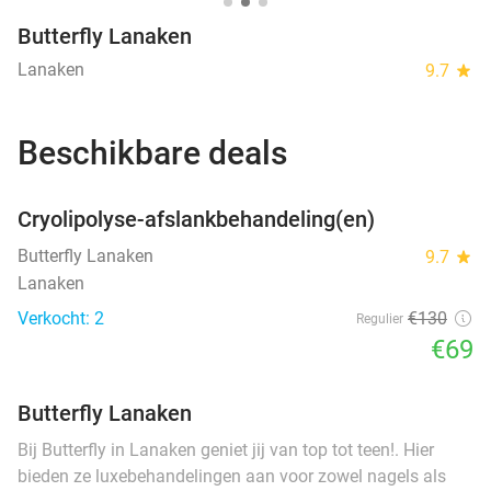
Butterfly Lanaken
Lanaken
9.7
star
Beschikbare deals
favorite_border
Cryolipolyse-afslankbehandeling(en)
Butterfly Lanaken
9.7
star
Lanaken
Verkocht: 2
€130
Regulier
€69
Butterfly Lanaken
Bij Butterfly in Lanaken geniet jij van top tot teen!. Hier
bieden ze luxebehandelingen aan voor zowel nagels als