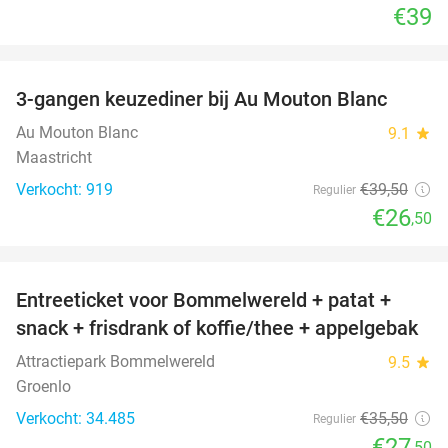
€39
favorite_border
3-gangen keuzediner bij Au Mouton Blanc
33%
Au Mouton Blanc
9.1
star
Maastricht
Verkocht: 919
€39
,50
Regulier
€26
,50
favorite_border
Entreeticket voor Bommelwereld + patat +
23%
snack + frisdrank of koffie/thee + appelgebak
Attractiepark Bommelwereld
9.5
star
Groenlo
Verkocht: 34.485
€35
,50
Regulier
€27
,50