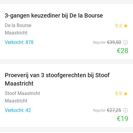
favorite_border
3-gangen keuzediner bij De la Bourse
29%
De la Bourse
9.3
star
Maastricht
Verkocht: 878
€39
,50
Regulier
€28
favorite_border
Proeverij van 3 stoofgerechten bij Stoof
30%
Maastricht
Stoof Maastricht
9.9
star
Maastricht
Verkocht: 42
€27
,25
Regulier
€19
favorite_border