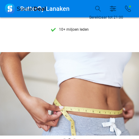
Ontdek 15.000+ deals

Butterfly Lanaken
7 dagen per week beschikbaar
Bereikbaar tot 21:00
10+ miljoen leden
9,4
op basis van
206.200 reviews
Ontdek 15.000+ deals
7 dagen per week beschikbaar
10+ miljoen leden