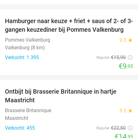
favorite_border
Hamburger naar keuze + friet + saus of 2- of 3-
37%
gangen keuzediner bij Pommes Valkenburg
Pommes Valkenburg
9.3
star
Valkenburg (8 km)
Verkocht: 1.395
€15
,90
Regulier
€9
,95
favorite_border
Ontbijt bij Brasserie Britannique in hartje
34%
Maastricht
Brasserie Britannique
9.5
star
Maastricht
Verkocht: 455
€22
,50
Regulier
€14
,95