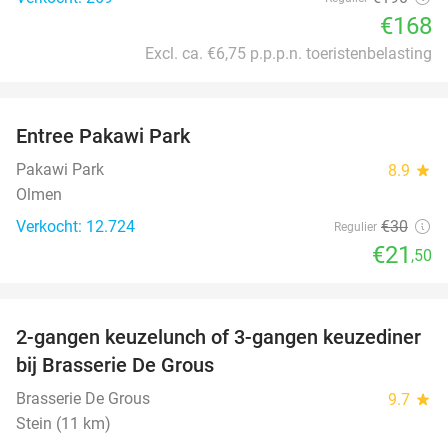
€168
Excl. ca. €6,75 p.p.p.n. toeristenbelasting
favorite_border
Entree Pakawi Park
28%
Pakawi Park
8.9
star
Olmen
Verkocht: 12.724
€30
Regulier
€21
,50
favorite_border
2-gangen keuzelunch of 3-gangen keuzediner
30%
bij Brasserie De Grous
Brasserie De Grous
9.7
star
Stein (11 km)