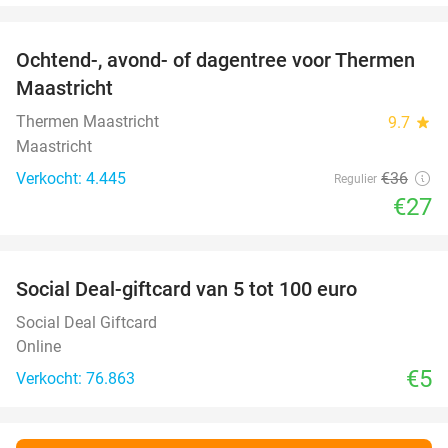
favorite_border
Ochtend-, avond- of dagentree voor Thermen
25%
Maastricht
Thermen Maastricht
9.7
star
Maastricht
Verkocht: 4.445
€36
Regulier
€27
favorite_border
Social Deal-giftcard van 5 tot 100 euro
Social Deal Giftcard
Online
€5
Verkocht: 76.863