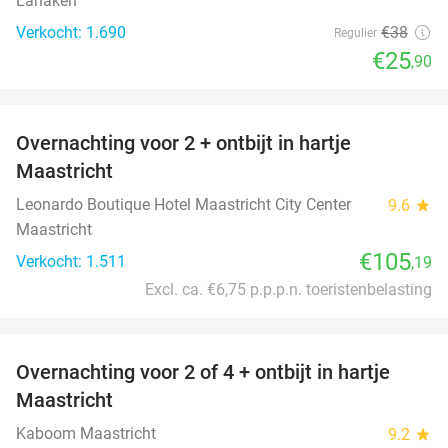
Lanaken
Verkocht: 1.690
€38
Regulier
€25
,90
favorite_border
Overnachting voor 2 + ontbijt in hartje
Maastricht
Leonardo Boutique Hotel Maastricht City Center
9.6
star
Maastricht
€105
Verkocht: 1.511
,19
Excl. ca. €6,75 p.p.p.n. toeristenbelasting
favorite_border
Overnachting voor 2 of 4 + ontbijt in hartje
26%
Maastricht
Kaboom Maastricht
9.2
star