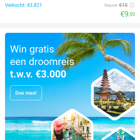
Verkocht: 43.821
€15
Regulier
€9
,50
Win gratis
een droomreis
t.w.v. €3.000
Doe mee!