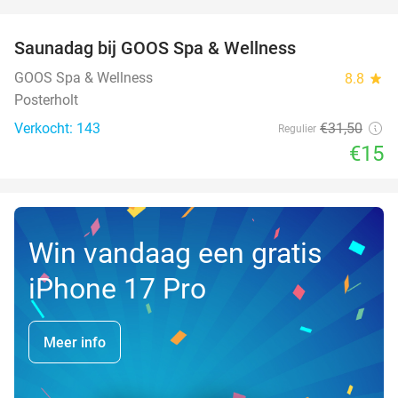
favorite_border
Saunadag bij GOOS Spa & Wellness
52%
NEW
TODAY
GOOS Spa & Wellness
8.8
star
Posterholt
Verkocht: 143
€31
,50
Regulier
€15
Win vandaag een gratis
iPhone 17 Pro
Meer info