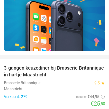
favorite_border
3-gangen keuzediner bij Brasserie Britannique
43%
in hartje Maastricht
Brasserie Britannique
9.5
star
Maastricht
Verkocht: 279
€44
,95
Regulier
€25
,50