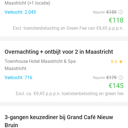
Maastricht (+1 locatie)
Verkocht: 2.045
€159
Regulier
€118
Excl. toeristenbelasting en Green Fee van €8,45 p.p.p.n.
favorite_border
Overnachting + ontbijt voor 2 in Maastricht
19%
Townhouse Hotel Maastricht & Spa
8.6
star
Maastricht
Verkocht: 716
€179
Regulier
€145
Excl. ca. €8,45 p.p.p.n. toeristenbelasting en green fee
favorite_border
3-gangen keuzediner bij Grand Café Nieuw
41%
Bruin