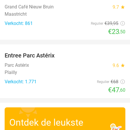
Grand Café Nieuw Bruin
9.7
star
Maastricht
Verkocht: 861
€39
,95
Regulier
€23
,50
favorite_border
Entree Parc Astérix
30%
Parc Astérix
9.6
star
Plailly
Verkocht: 1.771
€68
Regulier
€47
,60
Ontdek de leukste