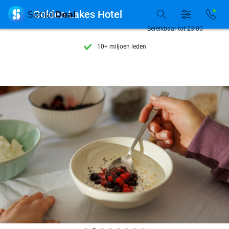
Ontdek 15.000+ deals

Golden Lakes Hotel
7 dagen per week beschikbaar
Bereikbaar tot 23:00
10+ miljoen leden
9,4
op basis van
206.043 reviews
Ontdek 15.000+ deals
7 dagen per week beschikbaar
10+ miljoen leden