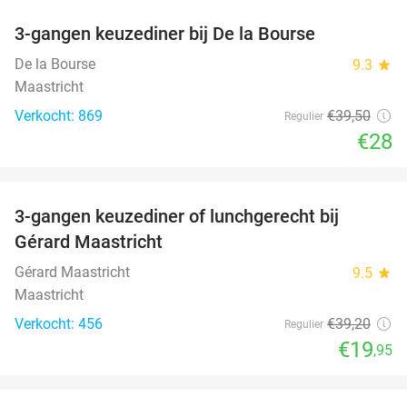
3-gangen keuzediner bij De la Bourse
29%
De la Bourse
9.3
star
Maastricht
Verkocht: 869
€39
,50
Regulier
€28
favorite_border
3-gangen keuzediner of lunchgerecht bij
49%
Gérard Maastricht
Gérard Maastricht
9.5
star
Maastricht
Verkocht: 456
€39
,20
Regulier
€19
,95
favorite_border