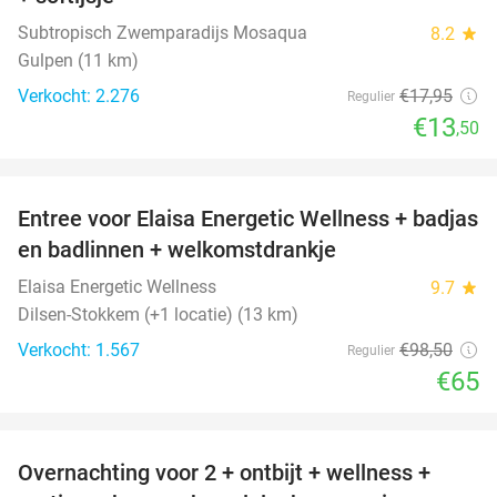
Subtropisch Zwemparadijs Mosaqua
8.2
star
Gulpen (11 km)
Verkocht: 2.276
€17
,95
Regulier
€13
,50
favorite_border
Entree voor Elaisa Energetic Wellness + badjas
34%
en badlinnen + welkomstdrankje
Elaisa Energetic Wellness
9.7
star
Dilsen-Stokkem (+1 locatie) (13 km)
Verkocht: 1.567
€98
,50
Regulier
€65
favorite_border
Overnachting voor 2 + ontbijt + wellness +
33%