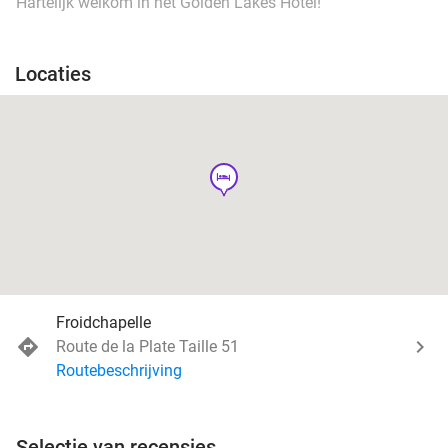
Hartelijk welkom in het Golden Lakes Hôtel!
Locaties
hotel
Froidchapelle
Route de la Plate Taille 51
Routebeschrijving
Selectie van recensies