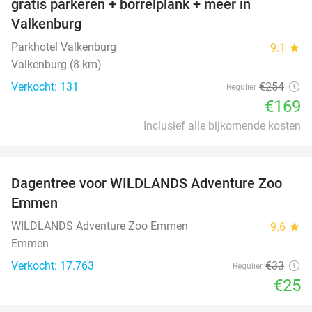
gratis parkeren + borrelplank + meer in
Valkenburg
Parkhotel Valkenburg
9.1
star
Valkenburg (8 km)
Verkocht: 131
€254
Regulier
€169
Inclusief alle bijkomende kosten
favorite_border
Dagentree voor WILDLANDS Adventure Zoo
24%
Emmen
WILDLANDS Adventure Zoo Emmen
9.6
star
Emmen
Verkocht: 17.763
€33
Regulier
€25
favorite_border