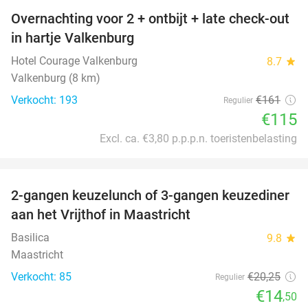
Overnachting voor 2 + ontbijt + late check-out
29%
in hartje Valkenburg
Hotel Courage Valkenburg
8.7
star
Valkenburg (8 km)
Verkocht: 193
€161
Regulier
€115
Excl. ca. €3,80 p.p.p.n. toeristenbelasting
favorite_border
2-gangen keuzelunch of 3-gangen keuzediner
28%
aan het Vrijthof in Maastricht
Basilica
9.8
star
Maastricht
Verkocht: 85
€20
,25
Regulier
€14
,50