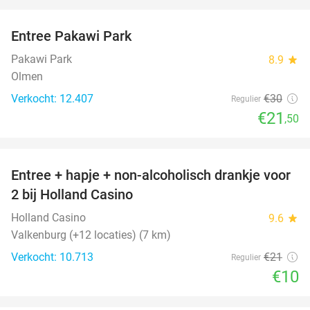
favorite_border
Entree Pakawi Park
28%
Pakawi Park
8.9
star
Olmen
Verkocht: 12.407
€30
Regulier
€21
,50
favorite_border
Entree + hapje + non-alcoholisch drankje voor
52%
2 bij Holland Casino
Holland Casino
9.6
star
Valkenburg (+12 locaties) (7 km)
Verkocht: 10.713
€21
Regulier
€10
favorite_border