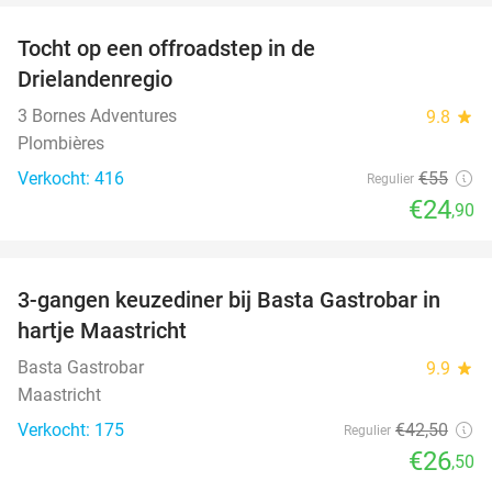
Tocht op een offroadstep in de
55%
Drielandenregio
3 Bornes Adventures
9.8
star
Plombières
Verkocht: 416
€55
Regulier
€24
,90
favorite_border
3-gangen keuzediner bij Basta Gastrobar in
38%
hartje Maastricht
Basta Gastrobar
9.9
star
Maastricht
Verkocht: 175
€42
,50
Regulier
€26
,50