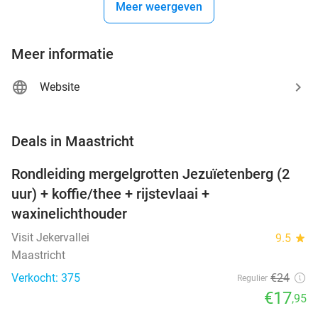
Meer weergeven
Meer informatie
Website
favorite_border
Deals in Maastricht
Rondleiding mergelgrotten Jezuïetenberg (2
25%
uur) + koffie/thee + rijstevlaai +
waxinelichthouder
Visit Jekervallei
9.5
star
Maastricht
Verkocht: 375
€24
Regulier
€17
,95