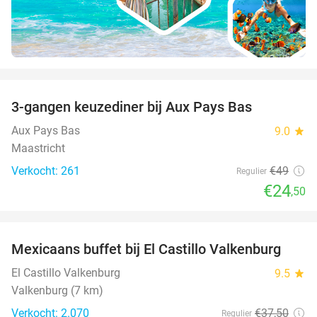
favorite_border
3-gangen keuzediner bij Aux Pays Bas
50%
Aux Pays Bas
9.0
star
Maastricht
Verkocht: 261
€49
Regulier
€24
,50
favorite_border
Mexicaans buffet bij El Castillo Valkenburg
24%
El Castillo Valkenburg
9.5
star
Valkenburg (7 km)
Verkocht: 2.070
€37
,50
Regulier