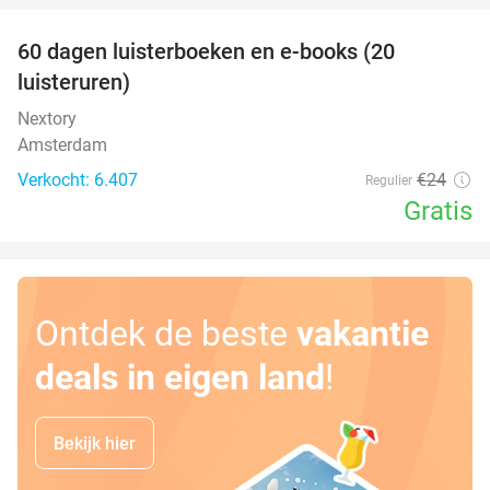
100%
60 dagen luisterboeken en e-books (20
luisteruren)
Nextory
Amsterdam
Verkocht: 6.407
€24
Regulier
Gratis
Ontdek de beste
vakantie
deals in eigen land
!
Bekijk hier