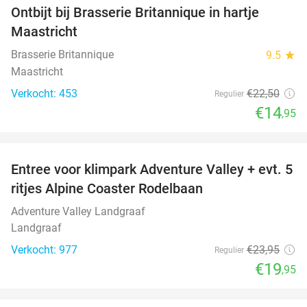
Ontbijt bij Brasserie Britannique in hartje
34%
Maastricht
Brasserie Britannique
9.5
star
Maastricht
Verkocht: 453
€22
,50
Regulier
€14
,95
favorite_border
Entree voor klimpark Adventure Valley + evt. 5
17%
ritjes Alpine Coaster Rodelbaan
Adventure Valley Landgraaf
Landgraaf
Verkocht: 977
€23
,95
Regulier
€19
,95
favorite_border