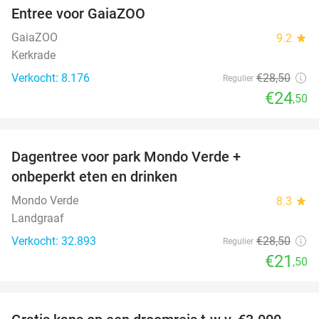
Entree voor GaiaZOO
14%
GaiaZOO
9.2
star
Kerkrade
Verkocht: 8.176
€28
,50
Regulier
€24
,50
favorite_border
Dagentree voor park Mondo Verde +
25%
onbeperkt eten en drinken
Mondo Verde
8.3
star
Landgraaf
Verkocht: 32.893
€28
,50
Regulier
€21
,50
favorite_border