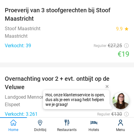
Proeverij van 3 stoofgerechten bij Stoof
30%
Maastricht
Stoof Maastricht
9.9
star
Maastricht
Verkocht: 39
€27
,25
Regulier
€19
favorite_border
Overnachting voor 2 + evt. ontbijt op de
51%
Veluwe
Landgoed Mennorode
9.3
star
Elspeet
Verkocht: 3.261
€130
Regulier
€64
Home
Dichtbij
Restaurants
Hotels
Menu
Excl. ca. €2,50 p.p.p.n. toeristenbelasting