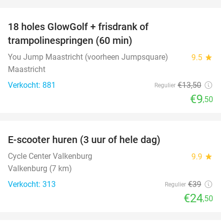
favorite_border
18 holes GlowGolf + frisdrank of
30%
trampolinespringen (60 min)
You Jump Maastricht (voorheen Jumpsquare)
9.5
star
Maastricht
Verkocht: 881
€13
,50
Regulier
€9
,50
favorite_border
E-scooter huren (3 uur of hele dag)
37%
Cycle Center Valkenburg
9.9
star
Valkenburg (7 km)
Verkocht: 313
€39
Regulier
€24
,50
favorite_border