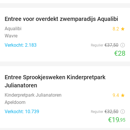
favorite_border
Entree voor overdekt zwemparadijs Aqualibi
25%
Aqualibi
8.2
star
Wavre
Verkocht: 2.183
€37
,50
Regulier
€28
favorite_border
Entree Sprookjesweken Kinderpretpark
39%
Julianatoren
Kinderpretpark Julianatoren
9.4
star
Apeldoorn
Verkocht: 10.739
€32
,50
Regulier
€19
,95
favorite_border