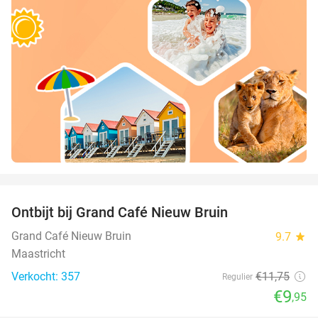
favorite_border
Ontbijt bij Grand Café Nieuw Bruin
15%
Grand Café Nieuw Bruin
9.7
star
Maastricht
Verkocht: 357
€11
,75
Regulier
€9
,95