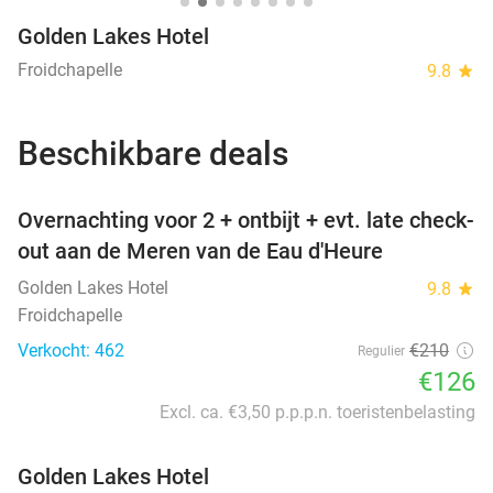
Golden Lakes Hotel
Froidchapelle
9.8
star
Beschikbare deals
favorite_border
Overnachting voor 2 + ontbijt + evt. late check-
out aan de Meren van de Eau d'Heure
Golden Lakes Hotel
9.8
star
Froidchapelle
Verkocht: 462
€210
Regulier
€126
Excl. ca. €3,50 p.p.p.n. toeristenbelasting
Golden Lakes Hotel