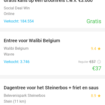
Gratis kans op een droomreis t.w.v. €3.000
Social Deal Win
Online
Gratis
Verkocht: 184.554
favorite_border
Entree voor Walibi Belgium
35%
Walibi Belgium
9.4
star
Wavre
Verkocht: 3.746
€57
Regulier
€37
favorite_border
Dagentree voor het Steinerbos + friet en saus
37%
Belevenispark Steinerbos
8.9
star
Stein (11 km)