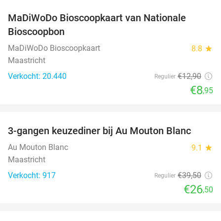
MaDiWoDo Bioscoopkaart van Nationale
31%
Bioscoopbon
MaDiWoDo Bioscoopkaart
8.8
star
Maastricht
Verkocht: 20.440
€12
,90
Regulier
€8
,95
favorite_border
3-gangen keuzediner bij Au Mouton Blanc
33%
Au Mouton Blanc
9.1
star
Maastricht
Verkocht: 917
€39
,50
Regulier
€26
,50
favorite_border