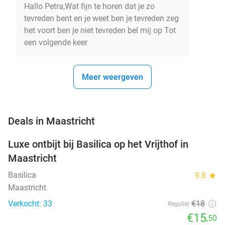
Hallo Petra,Wat fijn te horen dat je zo
tevreden bent en je weet ben je tevreden zeg
het voort ben je niet tevreden bel mij op Tot
een volgende keer
Meer weergeven
favorite_border
Deals in Maastricht
Luxe ontbijt bij Basilica op het Vrijthof in
14%
NEW
Maastricht
TODAY
Basilica
9.8
star
Maastricht
Verkocht: 33
€18
Regulier
€15
,50