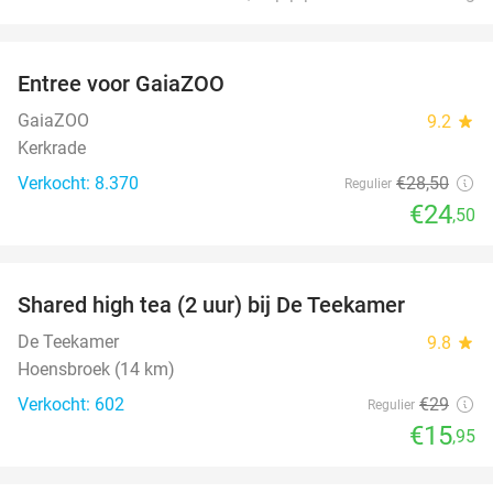
favorite_border
Entree voor GaiaZOO
14%
GaiaZOO
9.2
star
Kerkrade
Verkocht: 8.370
€28
,50
Regulier
€24
,50
favorite_border
Shared high tea (2 uur) bij De Teekamer
45%
De Teekamer
9.8
star
Hoensbroek (14 km)
Verkocht: 602
€29
Regulier
€15
,95
favorite_border