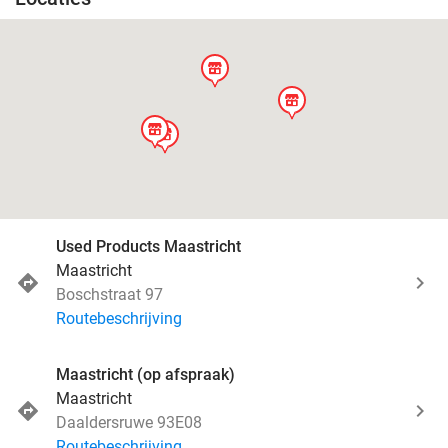
store
store
store
store
Used Products Maastricht
Maastricht
Boschstraat 97
Routebeschrijving
Maastricht (op afspraak)
Maastricht
Daaldersruwe 93E08
Routebeschrijving