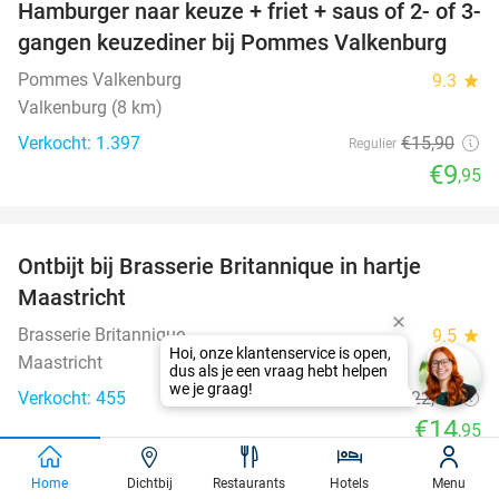
Hamburger naar keuze + friet + saus of 2- of 3-
37%
gangen keuzediner bij Pommes Valkenburg
Pommes Valkenburg
9.3
star
Valkenburg (8 km)
Verkocht: 1.397
€15
,90
Regulier
€9
,95
favorite_border
Ontbijt bij Brasserie Britannique in hartje
34%
Maastricht
Brasserie Britannique
9.5
star
Maastricht
Verkocht: 455
€22
,50
Regulier
€14
,95
favorite_border
Home
Dichtbij
Restaurants
Hotels
Menu