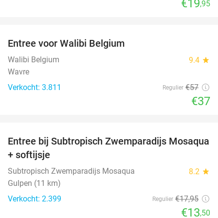
€19
,95
favorite_border
Entree voor Walibi Belgium
35%
Walibi Belgium
9.4
star
Wavre
Verkocht: 3.811
€57
Regulier
€37
favorite_border
Entree bij Subtropisch Zwemparadijs Mosaqua
25%
+ softijsje
Subtropisch Zwemparadijs Mosaqua
8.2
star
Gulpen (11 km)
Verkocht: 2.399
€17
,95
Regulier
€13
,50