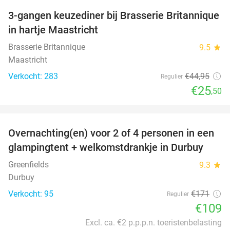
3-gangen keuzediner bij Brasserie Britannique
43%
in hartje Maastricht
Brasserie Britannique
9.5
star
Maastricht
Verkocht: 283
€44
,95
Regulier
€25
,50
favorite_border
Overnachting(en) voor 2 of 4 personen in een
36%
glampingtent + welkomstdrankje in Durbuy
Greenfields
9.3
star
Durbuy
Verkocht: 95
€171
Regulier
€109
Excl. ca. €2 p.p.p.n. toeristenbelasting