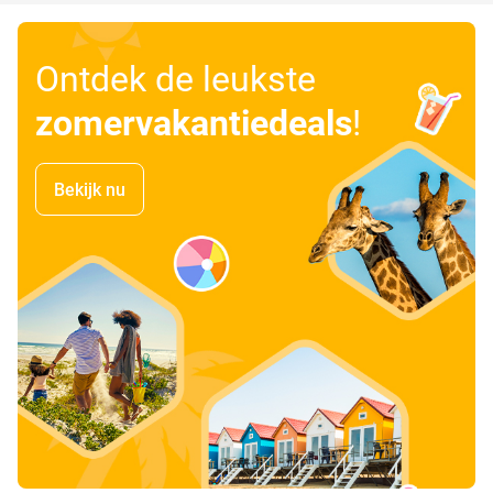
Ontdek de leukste
zomervakantiedeals
!
Bekijk nu