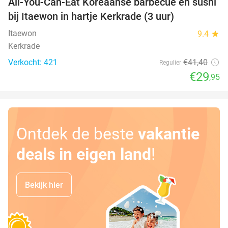
All-You-Can-Eat Koreaanse barbecue en sushi
28%
bij Itaewon in hartje Kerkrade (3 uur)
Itaewon
9.4
star
Kerkrade
Verkocht: 421
€41
,40
Regulier
€29
,95
Ontdek de beste
vakantie
deals in eigen land
!
Bekijk hier