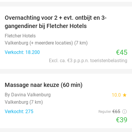
favorite_border
Overnachting voor 2 + evt. ontbijt en 3-
gangendiner bij Fletcher Hotels
Fletcher Hotels
Valkenburg (+ meerdere locaties) (7 km)
€45
Verkocht: 18.200
Excl. ca. €3 p.p.p.n. toeristenbelasting
favorite_border
Massage naar keuze (60 min)
40%
By Davina Valkenburg
10.0
star
Valkenburg (7 km)
Verkocht: 275
€65
Regulier
€39
favorite_border