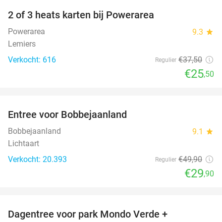
2 of 3 heats karten bij Powerarea
32%
Powerarea
9.3
star
Lemiers
Verkocht: 616
€37
,50
Regulier
€25
,50
favorite_border
Entree voor Bobbejaanland
40%
Bobbejaanland
9.1
star
Lichtaart
Verkocht: 20.393
€49
,90
Regulier
€29
,90
favorite_border
Dagentree voor park Mondo Verde +
25%