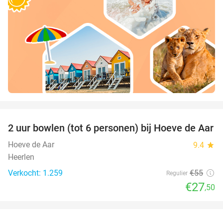
favorite_border
2 uur bowlen (tot 6 personen) bij Hoeve de Aar
50%
Hoeve de Aar
9.4
star
Heerlen
Verkocht: 1.259
€55
Regulier
€27
,50
favorite_border