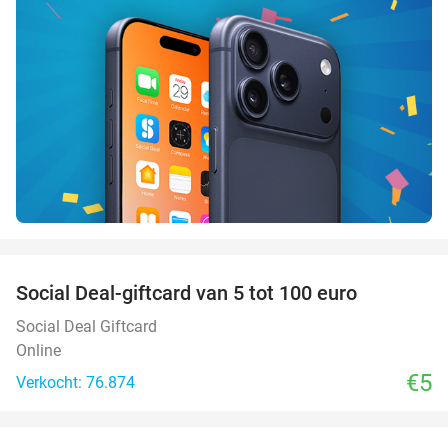
favorite_border
Social Deal-giftcard van 5 tot 100 euro
Social Deal Giftcard
Online
€5
Verkocht: 76.874
favorite_border