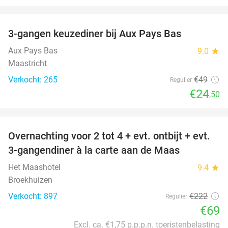
favorite_border
3-gangen keuzediner bij Aux Pays Bas
50%
Aux Pays Bas
9.0
star
Maastricht
Verkocht: 265
€49
Regulier
€24
,50
favorite_border
Overnachting voor 2 tot 4 + evt. ontbijt + evt.
69%
3-gangendiner à la carte aan de Maas
Het Maashotel
9.4
star
Broekhuizen
Verkocht: 897
€222
Regulier
€69
Excl. ca. €1,75 p.p.p.n. toeristenbelasting