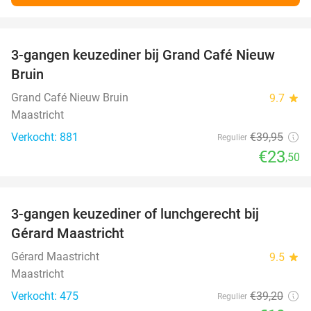
favorite_border
3-gangen keuzediner bij Grand Café Nieuw
41%
Bruin
Grand Café Nieuw Bruin
9.7
star
Maastricht
Verkocht: 881
€39
,95
Regulier
€23
,50
favorite_border
3-gangen keuzediner of lunchgerecht bij
49%
Gérard Maastricht
Gérard Maastricht
9.5
star
Maastricht
Verkocht: 475
€39
,20
Regulier