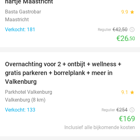
hartje Maastricht
Basta Gastrobar
9.9
star
Maastricht
Verkocht: 181
€42
,50
Regulier
€26
,50
favorite_border
Overnachting voor 2 + ontbijt + wellness +
33%
gratis parkeren + borrelplank + meer in
Valkenburg
Parkhotel Valkenburg
9.1
star
Valkenburg (8 km)
Verkocht: 133
€254
Regulier
€169
Inclusief alle bijkomende kosten