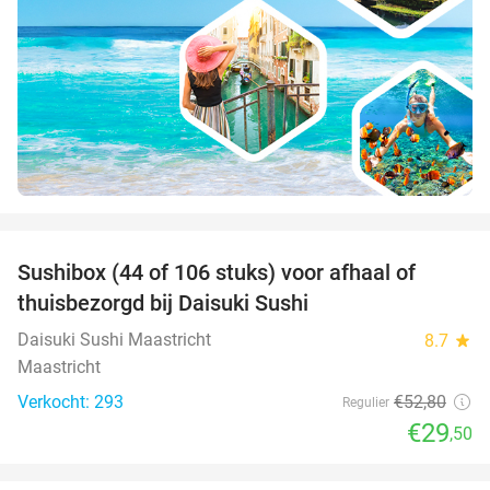
favorite_border
Sushibox (44 of 106 stuks) voor afhaal of
44%
thuisbezorgd bij Daisuki Sushi
Daisuki Sushi Maastricht
8.7
star
Maastricht
Verkocht: 293
€52
,80
Regulier
€29
,50
favorite_border