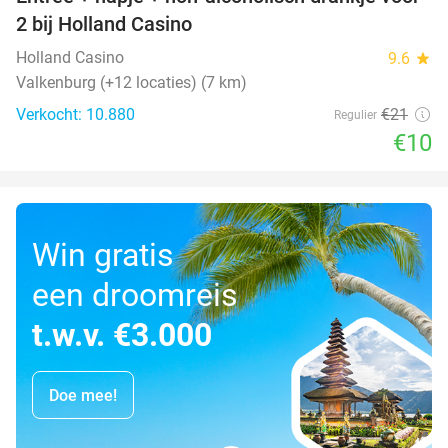
52%
2 bij Holland Casino
Holland Casino
9.6
star
Valkenburg (+12 locaties) (7 km)
Verkocht: 10.880
€21
Regulier
€10
Win gratis
een droomreis
t.w.v. €3.000
Doe mee!