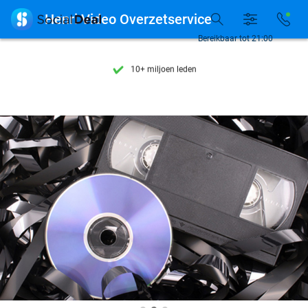
Ontdek 15.000+ deals

Henri Video Overzetservice
7 dagen per week beschikbaar
Bereikbaar tot 21:00
10+ miljoen leden
9,4
op basis van
206.142 reviews
Ontdek 15.000+ deals
7 dagen per week beschikbaar
10+ miljoen leden