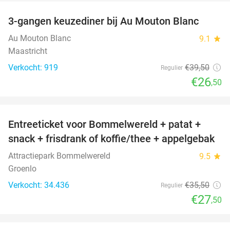
3-gangen keuzediner bij Au Mouton Blanc
33%
Au Mouton Blanc
9.1
star
Maastricht
Verkocht: 919
€39
,50
Regulier
€26
,50
favorite_border
Entreeticket voor Bommelwereld + patat +
23%
snack + frisdrank of koffie/thee + appelgebak
Attractiepark Bommelwereld
9.5
star
Groenlo
Verkocht: 34.436
€35
,50
Regulier
€27
,50
favorite_border