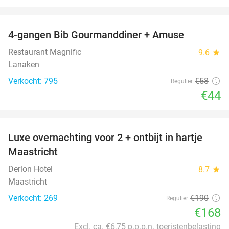
favorite_border
4-gangen Bib Gourmanddiner + Amuse
24%
Restaurant Magnific
9.6
star
Lanaken
Verkocht: 795
€58
Regulier
€44
favorite_border
Luxe overnachting voor 2 + ontbijt in hartje
12%
Maastricht
Derlon Hotel
8.7
star
Maastricht
Verkocht: 269
€190
Regulier
€168
Excl. ca. €6,75 p.p.p.n. toeristenbelasting