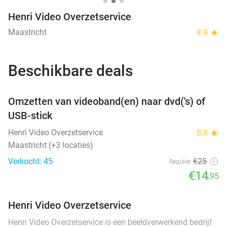
Henri Video Overzetservice
Maastricht
8.9
star
Beschikbare deals
favorite_border
Omzetten van videoband(en) naar dvd('s) of
USB-stick
Henri Video Overzetservice
8.9
star
Maastricht (+3 locaties)
Verkocht: 45
€25
Regulier
€14
,95
Henri Video Overzetservice
Henri Video Overzetservice is een beeldverwerkend bedrijf