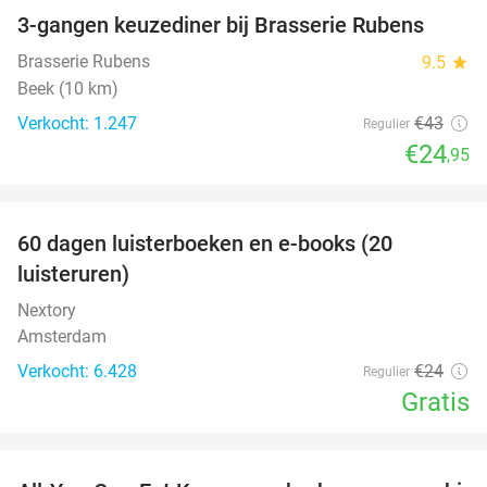
3-gangen keuzediner bij Brasserie Rubens
42%
Brasserie Rubens
9.5
star
Beek (10 km)
Verkocht: 1.247
€43
Regulier
€24
,95
favorite_border
100%
60 dagen luisterboeken en e-books (20
luisteruren)
Nextory
Amsterdam
Verkocht: 6.428
€24
Regulier
Gratis
favorite_border