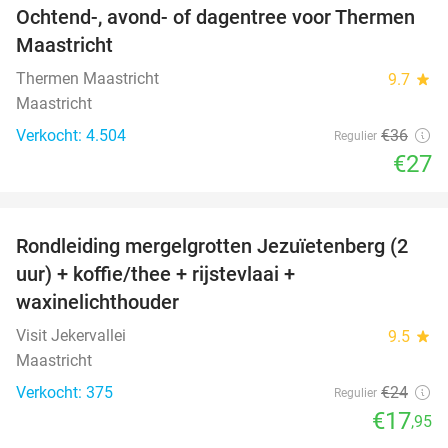
Ochtend-, avond- of dagentree voor Thermen
25%
Maastricht
Thermen Maastricht
9.7
star
Maastricht
Verkocht: 4.504
€36
Regulier
€27
favorite_border
Rondleiding mergelgrotten Jezuïetenberg (2
25%
uur) + koffie/thee + rijstevlaai +
waxinelichthouder
Visit Jekervallei
9.5
star
Maastricht
Verkocht: 375
€24
Regulier
€17
,95