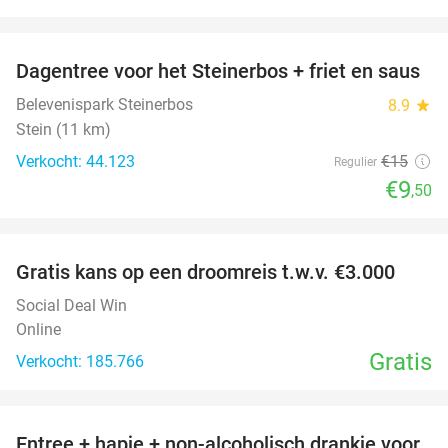
favorite_border
Dagentree voor het Steinerbos + friet en saus
37%
Belevenispark Steinerbos
8.9
star
Stein (11 km)
Verkocht: 44.123
€15
Regulier
€9
,50
favorite_border
Gratis kans op een droomreis t.w.v. €3.000
Social Deal Win
Online
Gratis
Verkocht: 185.766
favorite_border
Entree + hapje + non-alcoholisch drankje voor