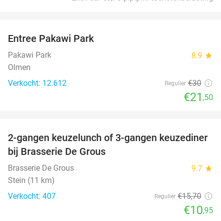
favorite_border
Entree Pakawi Park
28%
Pakawi Park
8.9
star
Olmen
Verkocht: 12.612
€30
Regulier
€21
,50
favorite_border
2-gangen keuzelunch of 3-gangen keuzediner
30%
bij Brasserie De Grous
Brasserie De Grous
9.7
star
Stein (11 km)
Verkocht: 407
€15
,70
Regulier
€10
,95