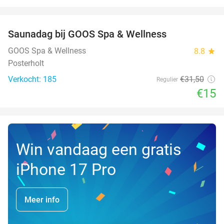
favorite_border
Saunadag bij GOOS Spa & Wellness
52%
GOOS Spa & Wellness
8.8
star
Posterholt
Verkocht: 185
€31
,50
Regulier
€15
Win vandaag een gratis
iPhone 17 Pro
Meer info