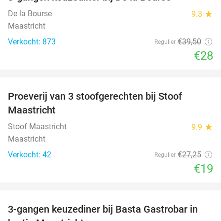
29%
De la Bourse
9.3
star
Maastricht
Verkocht: 873
€39
,50
Regulier
€28
favorite_border
Proeverij van 3 stoofgerechten bij Stoof
30%
Maastricht
Stoof Maastricht
9.9
star
Maastricht
Verkocht: 42
€27
,25
Regulier
€19
favorite_border
3-gangen keuzediner bij Basta Gastrobar in
38%