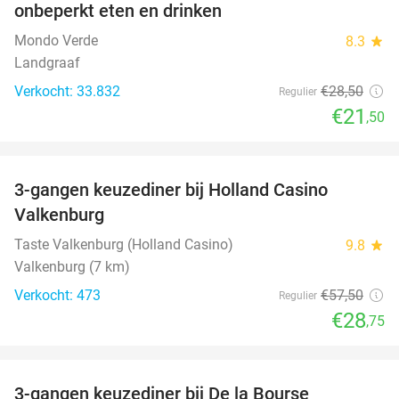
onbeperkt eten en drinken
Mondo Verde
8.3
star
Landgraaf
Verkocht: 33.832
€28
,50
Regulier
€21
,50
favorite_border
3-gangen keuzediner bij Holland Casino
50%
Valkenburg
Taste Valkenburg (Holland Casino)
9.8
star
Valkenburg (7 km)
Verkocht: 473
€57
,50
Regulier
€28
,75
favorite_border
3-gangen keuzediner bij De la Bourse