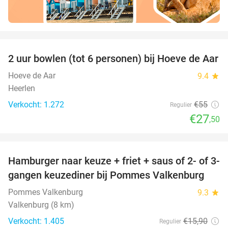
favorite_border
2 uur bowlen (tot 6 personen) bij Hoeve de Aar
50%
Hoeve de Aar
9.4
star
Heerlen
Verkocht: 1.272
€55
Regulier
€27
,50
favorite_border
Hamburger naar keuze + friet + saus of 2- of 3-
37%
gangen keuzediner bij Pommes Valkenburg
Pommes Valkenburg
9.3
star
Valkenburg (8 km)
Verkocht: 1.405
€15
,90
Regulier