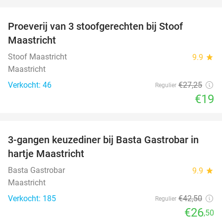
favorite_border
Proeverij van 3 stoofgerechten bij Stoof
30%
Maastricht
Stoof Maastricht
9.9
star
Maastricht
Verkocht: 46
€27
,25
Regulier
€19
favorite_border
3-gangen keuzediner bij Basta Gastrobar in
38%
hartje Maastricht
Basta Gastrobar
9.9
star
Maastricht
Verkocht: 185
€42
,50
Regulier
€26
,50