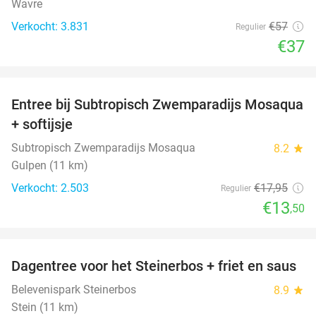
Wavre
Verkocht: 3.831
€57
Regulier
€37
favorite_border
Entree bij Subtropisch Zwemparadijs Mosaqua
25%
+ softijsje
Subtropisch Zwemparadijs Mosaqua
8.2
star
Gulpen (11 km)
Verkocht: 2.503
€17
,95
Regulier
€13
,50
favorite_border
Dagentree voor het Steinerbos + friet en saus
37%
Belevenispark Steinerbos
8.9
star
Stein (11 km)