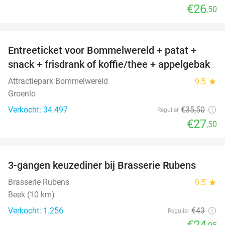
€26
,50
favorite_border
Entreeticket voor Bommelwereld + patat +
23%
snack + frisdrank of koffie/thee + appelgebak
Attractiepark Bommelwereld
9.5
star
Groenlo
Verkocht: 34.497
€35
,50
Regulier
€27
,50
favorite_border
3-gangen keuzediner bij Brasserie Rubens
42%
Brasserie Rubens
9.5
star
Beek (10 km)
Verkocht: 1.256
€43
Regulier
€24