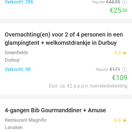
Verkocht: 286
€44
,95
Regulier
€25
,50
favorite_border
Overnachting(en) voor 2 of 4 personen in een
36%
glampingtent + welkomstdrankje in Durbuy
Greenfields
9.3
star
Durbuy
Verkocht: 98
€171
Regulier
€109
Excl. ca. €2 p.p.p.n. toeristenbelasting
favorite_border
4-gangen Bib Gourmanddiner + Amuse
24%
Restaurant Magnific
9.6
star
Lanaken