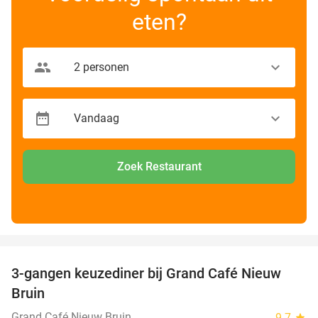
eten?
Zoek Restaurant
favorite_border
3-gangen keuzediner bij Grand Café Nieuw
41%
Bruin
Grand Café Nieuw Bruin
9.7
star