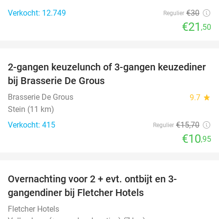
Verkocht: 12.749
€30
Regulier
€21
,50
favorite_border
2-gangen keuzelunch of 3-gangen keuzediner
30%
bij Brasserie De Grous
Brasserie De Grous
9.7
star
Stein (11 km)
Verkocht: 415
€15
,70
Regulier
€10
,95
favorite_border
Overnachting voor 2 + evt. ontbijt en 3-
gangendiner bij Fletcher Hotels
Fletcher Hotels