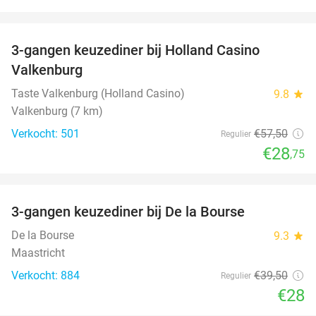
favorite_border
3-gangen keuzediner bij Holland Casino
50%
Valkenburg
Taste Valkenburg (Holland Casino)
9.8
star
Valkenburg (7 km)
Verkocht: 501
€57
,50
Regulier
€28
,75
favorite_border
3-gangen keuzediner bij De la Bourse
29%
De la Bourse
9.3
star
Maastricht
Verkocht: 884
€39
,50
Regulier
€28