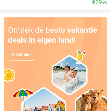
€29
,95
Ontdek de beste
vakantie
deals in eigen land
!
Bekijk hier