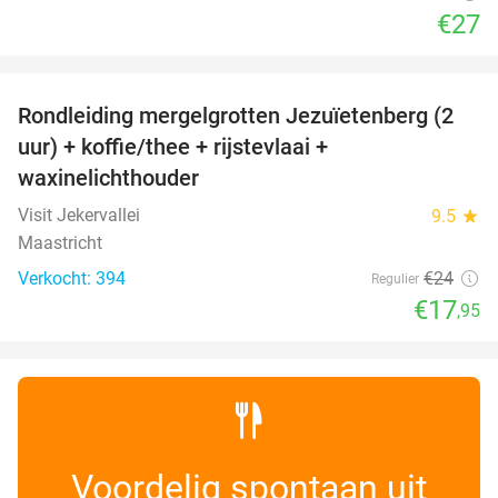
€27
favorite_border
Rondleiding mergelgrotten Jezuïetenberg (2
25%
uur) + koffie/thee + rijstevlaai +
waxinelichthouder
Visit Jekervallei
9.5
star
Maastricht
Verkocht: 394
€24
Regulier
€17
,95
Voordelig spontaan uit