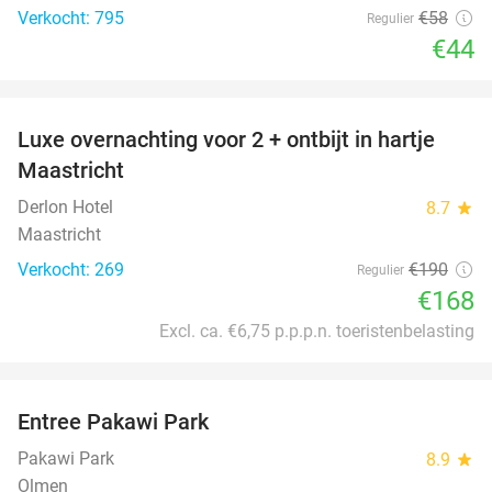
Verkocht: 795
€58
Regulier
€44
favorite_border
Luxe overnachting voor 2 + ontbijt in hartje
12%
Maastricht
Derlon Hotel
8.7
star
Maastricht
Verkocht: 269
€190
Regulier
€168
Excl. ca. €6,75 p.p.p.n. toeristenbelasting
favorite_border
Entree Pakawi Park
28%
Pakawi Park
8.9
star
Olmen