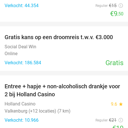
Verkocht: 44.354
€15
Regulier
€9
,50
favorite_border
Gratis kans op een droomreis t.w.v. €3.000
Social Deal Win
Online
Gratis
Verkocht: 186.584
favorite_border
Entree + hapje + non-alcoholisch drankje voor
52%
2 bij Holland Casino
Holland Casino
9.6
star
Valkenburg (+12 locaties) (7 km)
Verkocht: 10.966
€21
Regulier