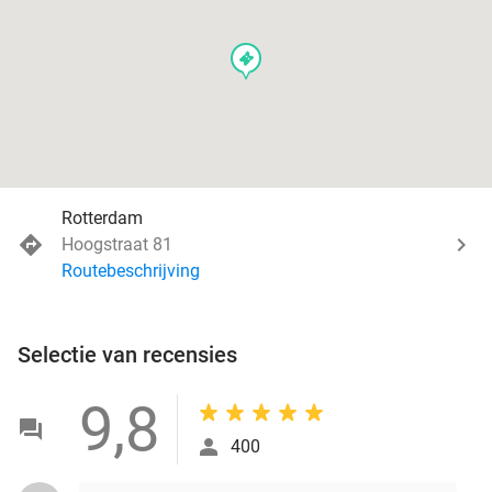
events
Rotterdam
Hoogstraat 81
Routebeschrijving
Selectie van recensies
9,8
400