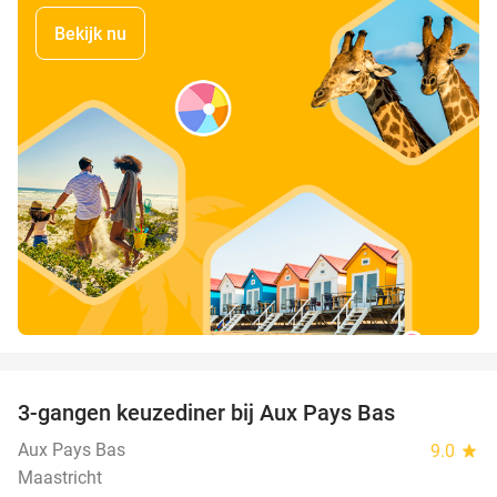
Bekijk nu
favorite_border
3-gangen keuzediner bij Aux Pays Bas
50%
Aux Pays Bas
9.0
star
Maastricht