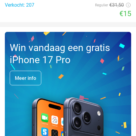
Verkocht: 207
€31
,50
Regulier
€15
Win vandaag een gratis
iPhone 17 Pro
Meer info