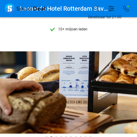
Ontdek 15.000+ deals

Leonardo Hotel Rotterdam Savoy
7 dagen per week beschikbaar
Bereikbaar tot 21:00
10+ miljoen leden
9,4
op basis van
206.222 reviews
Ontdek 15.000+ deals
7 dagen per week beschikbaar
10+ miljoen leden