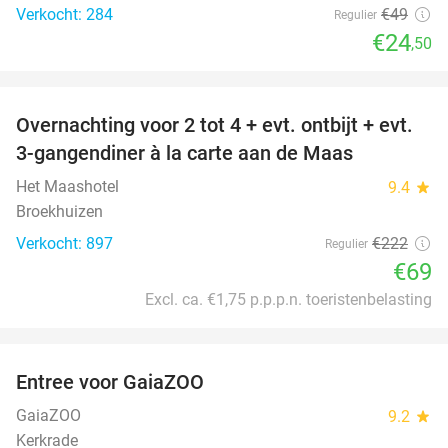
Verkocht: 284
€49
Regulier
€24
,50
favorite_border
Overnachting voor 2 tot 4 + evt. ontbijt + evt.
69%
3-gangendiner à la carte aan de Maas
Het Maashotel
9.4
star
Broekhuizen
Verkocht: 897
€222
Regulier
€69
Excl. ca. €1,75 p.p.p.n. toeristenbelasting
favorite_border
Entree voor GaiaZOO
14%
GaiaZOO
9.2
star
Kerkrade