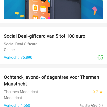
favorite_border
Social Deal-giftcard van 5 tot 100 euro
Social Deal Giftcard
Online
€5
Verkocht: 76.890
favorite_border
Ochtend-, avond- of dagentree voor Thermen
25%
Maastricht
Thermen Maastricht
9.7
star
Maastricht
Verkocht: 4.560
€36
Regulier