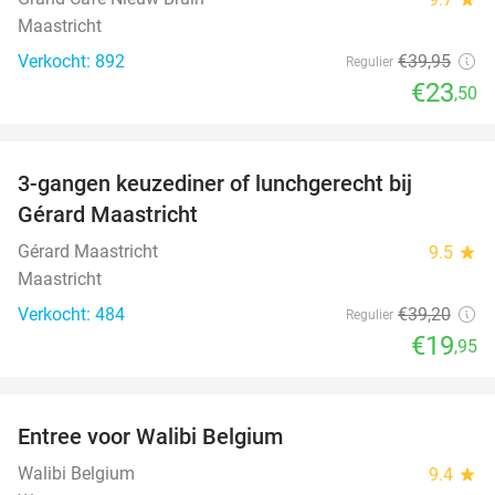
Maastricht
Verkocht: 892
€39
,95
Regulier
€23
,50
favorite_border
3-gangen keuzediner of lunchgerecht bij
49%
Gérard Maastricht
Gérard Maastricht
9.5
star
Maastricht
Verkocht: 484
€39
,20
Regulier
€19
,95
favorite_border
Entree voor Walibi Belgium
35%
Walibi Belgium
9.4
star