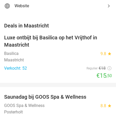
Website
favorite_border
Deals in Maastricht
Luxe ontbijt bij Basilica op het Vrijthof in
14%
NEW
Maastricht
TODAY
Basilica
9.8
star
Maastricht
Verkocht: 52
€18
Regulier
€15
,50
favorite_border
Saunadag bij GOOS Spa & Wellness
52%
GOOS Spa & Wellness
8.8
star
Posterholt