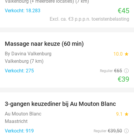
Valkenburg (+ meerdere locaties) (7 km)
€45
Verkocht: 18.283
Excl. ca. €3 p.p.p.n. toeristenbelasting
favorite_border
Massage naar keuze (60 min)
40%
By Davina Valkenburg
10.0
star
Valkenburg (7 km)
Verkocht: 275
€65
Regulier
€39
favorite_border
3-gangen keuzediner bij Au Mouton Blanc
33%
Au Mouton Blanc
9.1
star
Maastricht
Verkocht: 919
€39
,50
Regulier