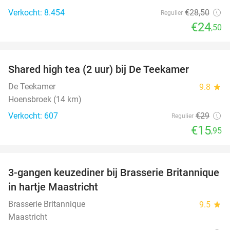
Verkocht: 8.454
€28
,50
Regulier
€24
,50
favorite_border
Shared high tea (2 uur) bij De Teekamer
45%
De Teekamer
9.8
star
Hoensbroek (14 km)
Verkocht: 607
€29
Regulier
€15
,95
favorite_border
3-gangen keuzediner bij Brasserie Britannique
43%
in hartje Maastricht
Brasserie Britannique
9.5
star
Maastricht