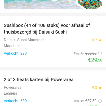
favorite_border
Sushibox (44 of 106 stuks) voor afhaal of
44%
thuisbezorgd bij Daisuki Sushi
Daisuki Sushi Maastricht
8.7
star
Maastricht
Verkocht: 298
€52
,80
Regulier
€29
,50
favorite_border
2 of 3 heats karten bij Powerarea
32%
Powerarea
9.3
star
Lemiers
Verkocht: 630
€37
,50
Regulier