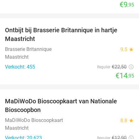
€9
,95
favorite_border
Ontbijt bij Brasserie Britannique in hartje
34%
Maastricht
Brasserie Britannique
9.5
star
Maastricht
Verkocht: 455
€22
,50
Regulier
€14
,95
favorite_border
MaDiWoDo Bioscoopkaart van Nationale
31%
Bioscoopbon
MaDiWoDo Bioscoopkaart
8.8
star
Maastricht
Verkocht: 20.623
€12
,90
Regulier