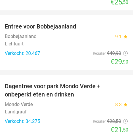
€25
,50
favorite_border
Entree voor Bobbejaanland
40%
Bobbejaanland
9.1
star
Lichtaart
Verkocht: 20.467
€49
,90
Regulier
€29
,90
favorite_border
Dagentree voor park Mondo Verde +
25%
onbeperkt eten en drinken
Mondo Verde
8.3
star
Landgraaf
Verkocht: 34.275
€28
,50
Regulier
€21
,50