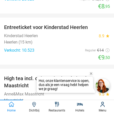
€8
,95
favorite_border
Entreeticket voor Kinderstad Heerlen
32%
Kinderstad Heerlen
8.9
star
Heerlen (15 km)
Verkocht: 10.523
€14
Regulier
€9
,50
favorite_border
High tea incl. onbeperkt thee in hartje
29%
Maastricht
Anne&Max Maastricht
9.5
star
Maastricht
Verkocht: 627
€27
,50
Regulier
Home
Dichtbij
Restaurants
Hotels
Menu