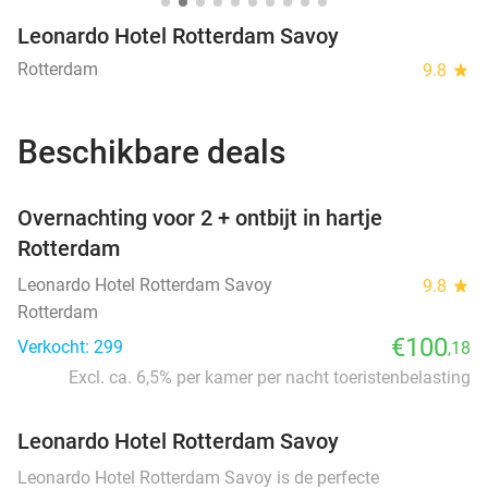
Leonardo Hotel Rotterdam Savoy
Rotterdam
9.8
star
Beschikbare deals
favorite_border
Overnachting voor 2 + ontbijt in hartje
Rotterdam
Leonardo Hotel Rotterdam Savoy
9.8
star
Rotterdam
€100
Verkocht: 299
,18
Excl. ca. 6,5% per kamer per nacht toeristenbelasting
Leonardo Hotel Rotterdam Savoy
Leonardo Hotel Rotterdam Savoy is de perfecte