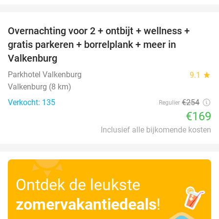
favorite_border
Overnachting voor 2 + ontbijt + wellness +
33%
gratis parkeren + borrelplank + meer in
Valkenburg
Parkhotel Valkenburg
9.1
star
Valkenburg (8 km)
Verkocht: 135
€254
Regulier
€169
Inclusief alle bijkomende kosten
Ontdek de leukste
zomervakantiedeals
!