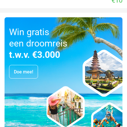
€10
Win gratis
een droomreis
t.w.v. €3.000
Doe mee!