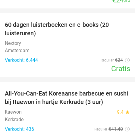
,95
favorite_border
100%
60 dagen luisterboeken en e-books (20
luisteruren)
Nextory
Amsterdam
Verkocht: 6.444
€24
Regulier
Gratis
favorite_border
All-You-Can-Eat Koreaanse barbecue en sushi
28%
bij Itaewon in hartje Kerkrade (3 uur)
Itaewon
9.4
star
Kerkrade
Verkocht: 436
€41
,40
Regulier