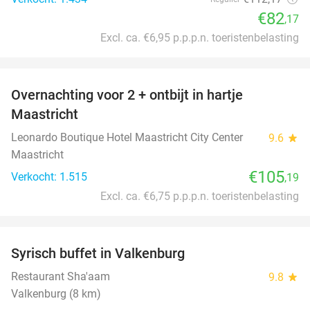
€82
,17
Excl. ca. €6,95 p.p.p.n. toeristenbelasting
favorite_border
Overnachting voor 2 + ontbijt in hartje
Maastricht
Leonardo Boutique Hotel Maastricht City Center
9.6
star
Maastricht
€105
Verkocht: 1.515
,19
Excl. ca. €6,75 p.p.p.n. toeristenbelasting
favorite_border
Syrisch buffet in Valkenburg
20%
Restaurant Sha'aam
9.8
star
Valkenburg (8 km)