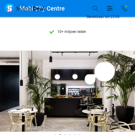
Ontdek 15.000+ deals

Mabi City Centre
7 dagen per week beschikbaar
Bereikbaar tot 23:00
10+ miljoen leden
9,4
op basis van
206.468 reviews
Ontdek 15.000+ deals
7 dagen per week beschikbaar
10+ miljoen leden