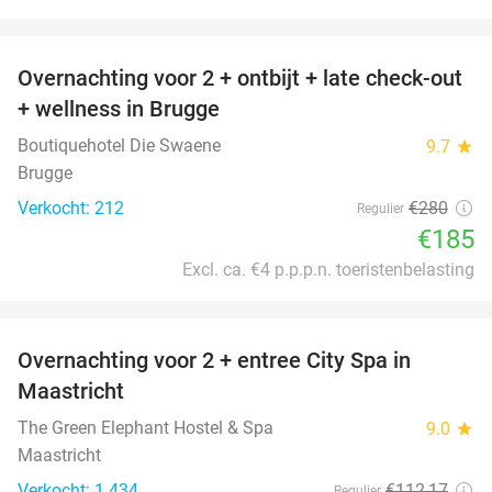
favorite_border
Overnachting voor 2 + ontbijt + late check-out
34%
+ wellness in Brugge
Boutiquehotel Die Swaene
9.7
star
Brugge
Verkocht: 212
€280
Regulier
€185
Excl. ca. €4 p.p.p.n. toeristenbelasting
favorite_border
Overnachting voor 2 + entree City Spa in
28%
Maastricht
The Green Elephant Hostel & Spa
9.0
star
Maastricht
Verkocht: 1.434
€112
,17
Regulier