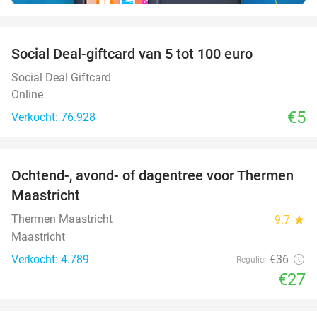
favorite_border
Social Deal-giftcard van 5 tot 100 euro
Social Deal Giftcard
Online
€5
Verkocht: 76.928
favorite_border
Ochtend-, avond- of dagentree voor Thermen
25%
Maastricht
Thermen Maastricht
9.7
star
Maastricht
Verkocht: 4.789
€36
Regulier
€27
favorite_border