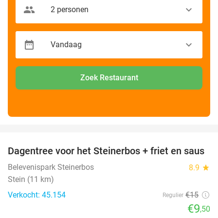
Zoek Restaurant
favorite_border
Dagentree voor het Steinerbos + friet en saus
37%
Belevenispark Steinerbos
8.9
star
Stein (11 km)
Verkocht: 45.154
€15
Regulier
€9
,50