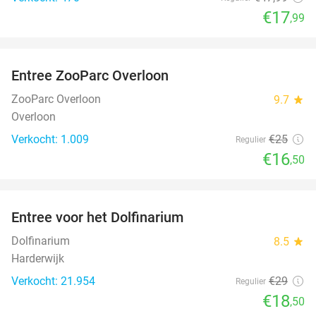
€17
,99
favorite_border
Entree ZooParc Overloon
34%
ZooParc Overloon
9.7
star
Overloon
Verkocht: 1.009
€25
Regulier
€16
,50
favorite_border
Entree voor het Dolfinarium
36%
Dolfinarium
8.5
star
Harderwijk
Verkocht: 21.954
€29
Regulier
€18
,50