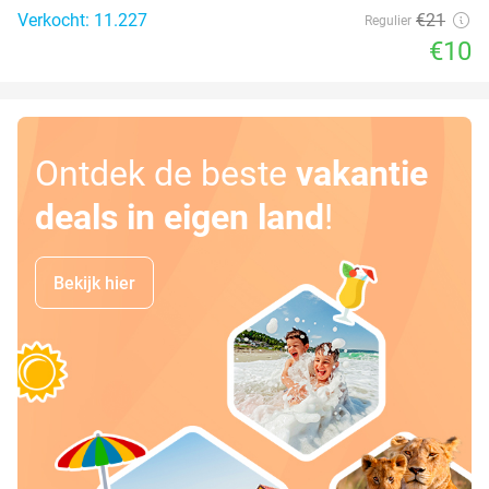
Verkocht: 11.227
€21
Regulier
€10
Ontdek de beste
vakantie
deals in eigen land
!
Bekijk hier