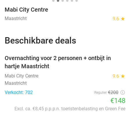
Mabi City Centre
Maastricht
9.6
star
Beschikbare deals
favorite_border
Overnachting voor 2 personen + ontbijt in
hartje Maastricht
Mabi City Centre
9.6
star
Maastricht
Verkocht: 702
€200
Regulier
€148
Excl. ca. €8,45 p.p.p.n. toeristenbelasting en Green Fee
favorite_border