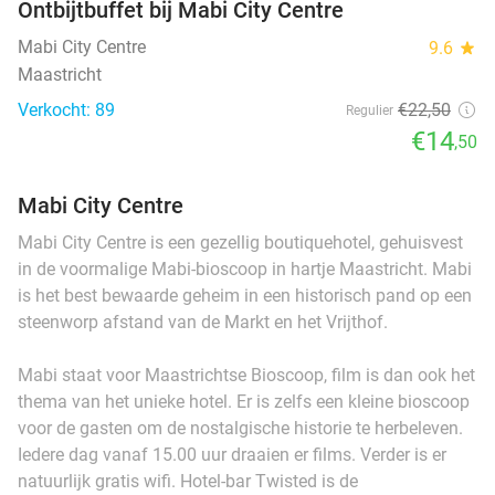
Ontbijtbuffet bij Mabi City Centre
Mabi City Centre
9.6
star
Maastricht
Verkocht: 89
€22
,50
Regulier
€14
,50
Mabi City Centre
Mabi City Centre is een gezellig boutiquehotel, gehuisvest
in de voormalige Mabi-bioscoop in hartje Maastricht. Mabi
is het best bewaarde geheim in een historisch pand op een
steenworp afstand van de Markt en het Vrijthof.
Mabi staat voor Maastrichtse Bioscoop, film is dan ook het
thema van het unieke hotel. Er is zelfs een kleine bioscoop
voor de gasten om de nostalgische historie te herbeleven.
Iedere dag vanaf 15.00 uur draaien er films. Verder is er
natuurlijk gratis wifi. Hotel-bar Twisted is de