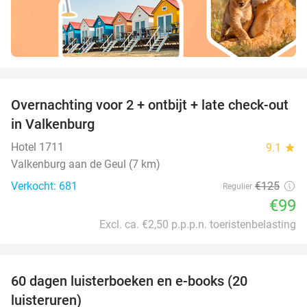
favorite_border
Overnachting voor 2 + ontbijt + late check-out
21%
in Valkenburg
Hotel 1711
9.1
star
Valkenburg aan de Geul (7 km)
Verkocht: 681
€125
Regulier
€99
Excl. ca. €2,50 p.p.p.n. toeristenbelasting
favorite_border
100%
60 dagen luisterboeken en e-books (20
luisteruren)