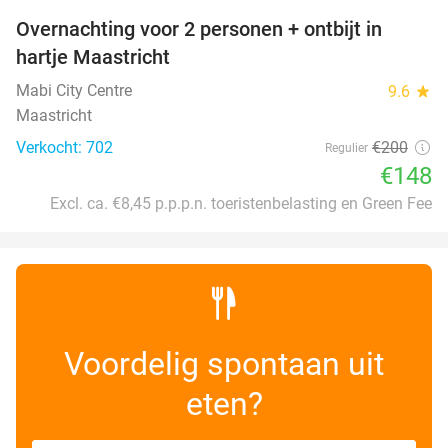
Overnachting voor 2 personen + ontbijt in
26%
hartje Maastricht
Mabi City Centre
9.6
star
Maastricht
Verkocht: 702
€200
Regulier
€148
Excl. ca. €8,45 p.p.p.n. toeristenbelasting en Green Fee
Voordelig spontaan uit
eten?