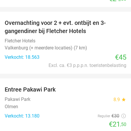
favorite_border
Overnachting voor 2 + evt. ontbijt en 3-
gangendiner bij Fletcher Hotels
Fletcher Hotels
Valkenburg (+ meerdere locaties) (7 km)
€45
Verkocht: 18.563
Excl. ca. €3 p.p.p.n. toeristenbelasting
favorite_border
Entree Pakawi Park
28%
Pakawi Park
8.9
star
Olmen
Verkocht: 13.180
€30
Regulier
€21
,50