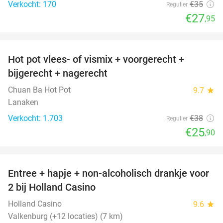
Verkocht: 170
€35
Regulier
€27
,95
favorite_border
Hot pot vlees- of vismix + voorgerecht +
32%
bijgerecht + nagerecht
Chuan Ba Hot Pot
9.7
star
Lanaken
Verkocht: 1.703
€38
Regulier
€25
,90
favorite_border
Entree + hapje + non-alcoholisch drankje voor
52%
2 bij Holland Casino
Holland Casino
9.6
star
Valkenburg (+12 locaties) (7 km)