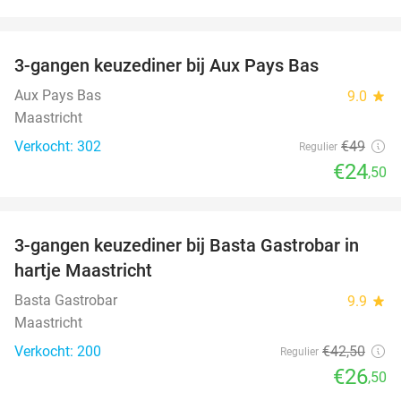
favorite_border
3-gangen keuzediner bij Aux Pays Bas
50%
Aux Pays Bas
9.0
star
Maastricht
Verkocht: 302
€49
Regulier
€24
,50
favorite_border
3-gangen keuzediner bij Basta Gastrobar in
38%
hartje Maastricht
Basta Gastrobar
9.9
star
Maastricht
Verkocht: 200
€42
,50
Regulier
€26
,50