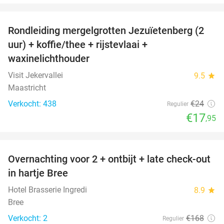
favorite_border
Rondleiding mergelgrotten Jezuïetenberg (2
25%
uur) + koffie/thee + rijstevlaai +
waxinelichthouder
Visit Jekervallei
9.5
star
Maastricht
Verkocht: 438
€24
Regulier
€17
,95
favorite_border
Overnachting voor 2 + ontbijt + late check-out
41%
NEW
in hartje Bree
TODAY
Hotel Brasserie Ingredi
8.9
star
Bree
Verkocht: 2
€168
Regulier