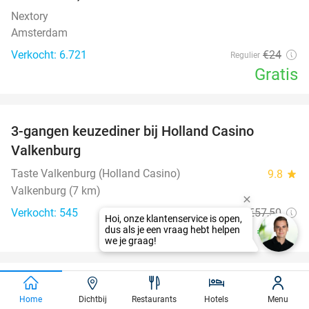
Nextory
Amsterdam
Verkocht: 6.721
€24
Regulier
Gratis
favorite_border
3-gangen keuzediner bij Holland Casino
50%
Valkenburg
Taste Valkenburg (Holland Casino)
9.8
star
Valkenburg (7 km)
Verkocht: 545
€57
,50
Regulier
€28
,75
favorite_border
3 glazen (speciaal)bier naar keuze +
48%
Home
Dichtbij
Restaurants
Hotels
Menu
borrelgarnituur in hartje Maastricht