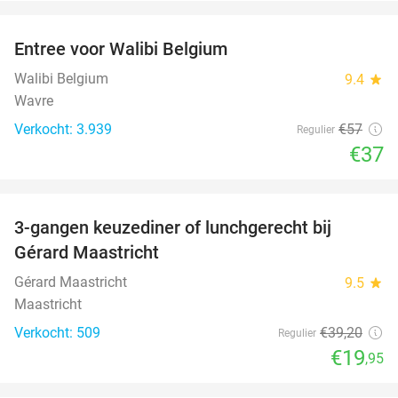
favorite_border
Entree voor Walibi Belgium
35%
Walibi Belgium
9.4
star
Wavre
Verkocht: 3.939
€57
Regulier
€37
favorite_border
3-gangen keuzediner of lunchgerecht bij
49%
Gérard Maastricht
Gérard Maastricht
9.5
star
Maastricht
Verkocht: 509
€39
,20
Regulier
€19
,95