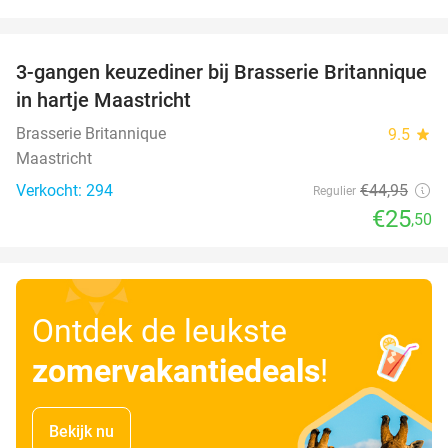
favorite_border
3-gangen keuzediner bij Brasserie Britannique
43%
in hartje Maastricht
Brasserie Britannique
9.5
star
Maastricht
Verkocht: 294
€44
,95
Regulier
€25
,50
Ontdek de leukste
zomervakantiedeals
!
Bekijk nu