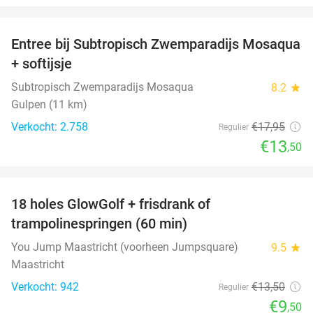
favorite_border
Entree bij Subtropisch Zwemparadijs Mosaqua
25%
+ softijsje
Subtropisch Zwemparadijs Mosaqua
8.2
star
Gulpen (11 km)
Verkocht: 2.758
€17
,95
Regulier
€13
,50
favorite_border
18 holes GlowGolf + frisdrank of
30%
trampolinespringen (60 min)
You Jump Maastricht (voorheen Jumpsquare)
9.5
star
Maastricht
Verkocht: 942
€13
,50
Regulier
€9
,50