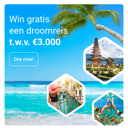
Win gratis
een droomreis
t.w.v. €3.000
Doe mee!