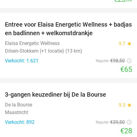
favorite_border
Entree voor Elaisa Energetic Wellness + badjas
34%
en badlinnen + welkomstdrankje
Elaisa Energetic Wellness
9.7
star
Dilsen-Stokkem (+1 locatie) (13 km)
Verkocht: 1.621
€98
,50
Regulier
€65
favorite_border
3-gangen keuzediner bij De la Bourse
29%
De la Bourse
9.3
star
Maastricht
Verkocht: 892
€39
,50
Regulier
€28