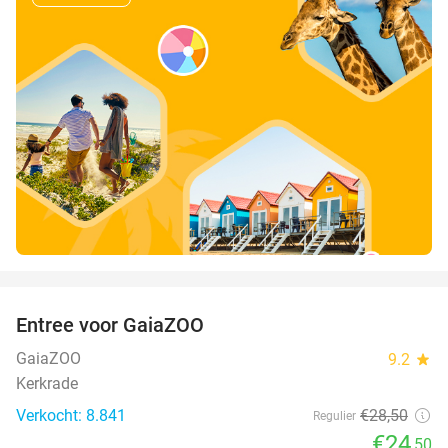
favorite_border
Entree voor GaiaZOO
14%
GaiaZOO
9.2
star
Kerkrade
Verkocht: 8.841
€28
,50
Regulier
€24
,50