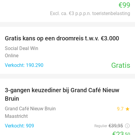
€99
Excl. ca. €3 p.p.p.n. toeristenbelasting
favorite_border
Gratis kans op een droomreis t.w.v. €3.000
Social Deal Win
Online
Gratis
Verkocht: 190.290
favorite_border
3-gangen keuzediner bij Grand Café Nieuw
41%
Bruin
Grand Café Nieuw Bruin
9.7
star
Maastricht
Verkocht: 909
€39
,95
Regulier
€23
,50