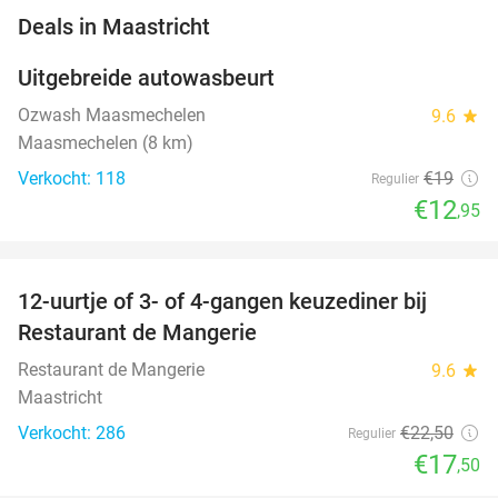
favorite_border
Deals in Maastricht
Uitgebreide autowasbeurt
32%
NEW
TODAY
Ozwash Maasmechelen
9.6
star
Maasmechelen (8 km)
Verkocht: 118
€19
Regulier
€12
,95
favorite_border
12-uurtje of 3- of 4-gangen keuzediner bij
22%
Restaurant de Mangerie
Restaurant de Mangerie
9.6
star
Maastricht
Verkocht: 286
€22
,50
Regulier
€17
,50