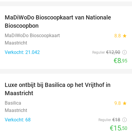
favorite_border
MaDiWoDo Bioscoopkaart van Nationale
31%
Bioscoopbon
MaDiWoDo Bioscoopkaart
8.8
star
Maastricht
Verkocht: 21.042
€12
,90
Regulier
€8
,95
favorite_border
Luxe ontbijt bij Basilica op het Vrijthof in
14%
Maastricht
Basilica
9.8
star
Maastricht
Verkocht: 68
€18
Regulier
€15
,50