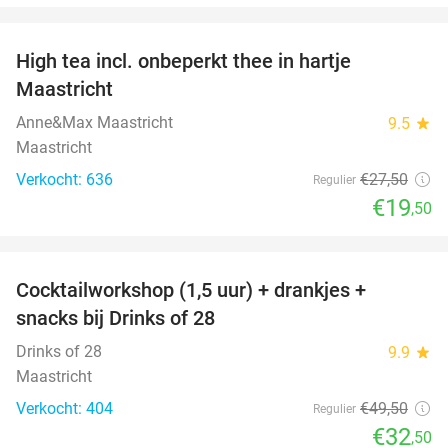
favorite_border
High tea incl. onbeperkt thee in hartje
29%
Maastricht
Anne&Max Maastricht
9.5
star
Maastricht
Verkocht: 636
€27
,50
Regulier
€19
,50
favorite_border
Cocktailworkshop (1,5 uur) + drankjes +
34%
snacks bij Drinks of 28
Drinks of 28
9.9
star
Maastricht
Verkocht: 404
€49
,50
Regulier
€32
,50