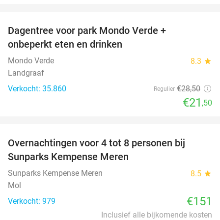
favorite_border
Dagentree voor park Mondo Verde +
25%
onbeperkt eten en drinken
Mondo Verde
8.3
star
Landgraaf
Verkocht: 35.860
€28
,50
Regulier
€21
,50
favorite_border
Overnachtingen voor 4 tot 8 personen bij
Sunparks Kempense Meren
Sunparks Kempense Meren
8.5
star
Mol
€151
Verkocht: 979
Inclusief alle bijkomende kosten