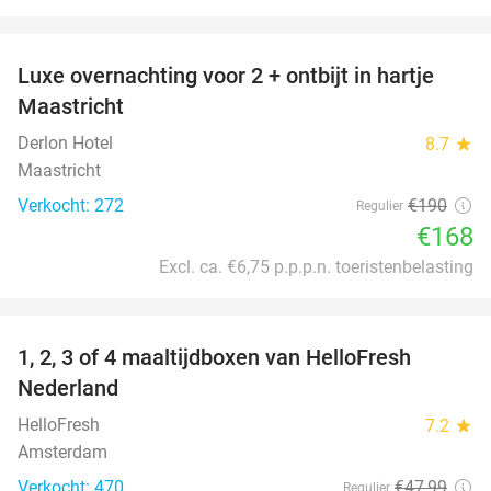
favorite_border
Luxe overnachting voor 2 + ontbijt in hartje
12%
Maastricht
Derlon Hotel
8.7
star
Maastricht
Verkocht: 272
€190
Regulier
€168
Excl. ca. €6,75 p.p.p.n. toeristenbelasting
favorite_border
1, 2, 3 of 4 maaltijdboxen van HelloFresh
63%
Nederland
HelloFresh
7.2
star
Amsterdam
Verkocht: 470
€47
,99
Regulier