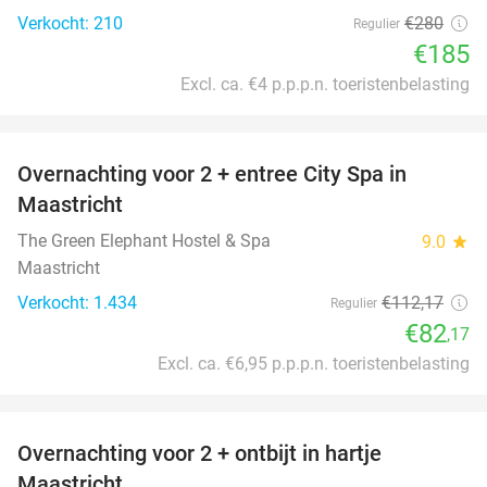
Verkocht: 210
€280
Regulier
€185
Excl. ca. €4 p.p.p.n. toeristenbelasting
favorite_border
Overnachting voor 2 + entree City Spa in
28%
Maastricht
The Green Elephant Hostel & Spa
9.0
star
Maastricht
Verkocht: 1.434
€112
,17
Regulier
€82
,17
Excl. ca. €6,95 p.p.p.n. toeristenbelasting
favorite_border
Overnachting voor 2 + ontbijt in hartje
Maastricht