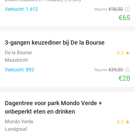
Verkocht: 1.612
€98
,50
Regulier
€65
favorite_border
3-gangen keuzediner bij De la Bourse
29%
De la Bourse
9.3
star
Maastricht
Verkocht: 892
€39
,50
Regulier
€28
favorite_border
Dagentree voor park Mondo Verde +
25%
onbeperkt eten en drinken
Mondo Verde
8.3
star
Landgraaf