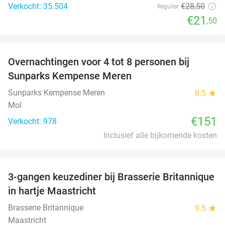
Verkocht: 35.504
€28
,50
Regulier
€21
,50
favorite_border
Overnachtingen voor 4 tot 8 personen bij
Sunparks Kempense Meren
Sunparks Kempense Meren
8.5
star
Mol
€151
Verkocht: 978
Inclusief alle bijkomende kosten
favorite_border
3-gangen keuzediner bij Brasserie Britannique
43%
in hartje Maastricht
Brasserie Britannique
9.5
star
Maastricht