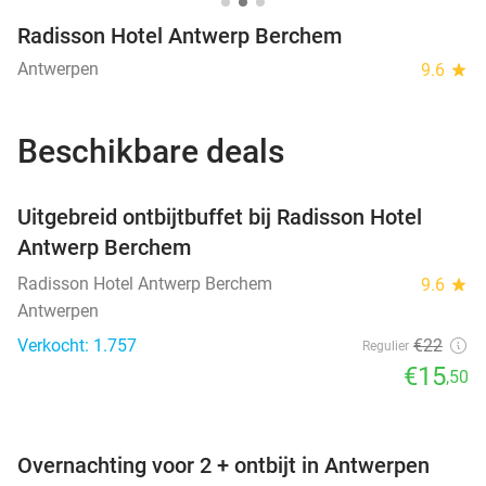
Radisson Hotel Antwerp Berchem
Antwerpen
9.6
star
Beschikbare deals
favorite_border
Uitgebreid ontbijtbuffet bij Radisson Hotel
Antwerp Berchem
Radisson Hotel Antwerp Berchem
9.6
star
Antwerpen
Verkocht: 1.757
€22
Regulier
€15
,50
favorite_border
Overnachting voor 2 + ontbijt in Antwerpen