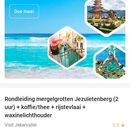
Doe mee!
favorite_border
Rondleiding mergelgrotten Jezuïetenberg (2
25%
uur) + koffie/thee + rijstevlaai +
waxinelichthouder
Visit Jekervallei
9.5
star