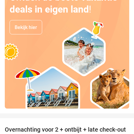
deals in eigen land
!
Bekijk hier
favorite_border
Overnachting voor 2 + ontbijt + late check-out
21%