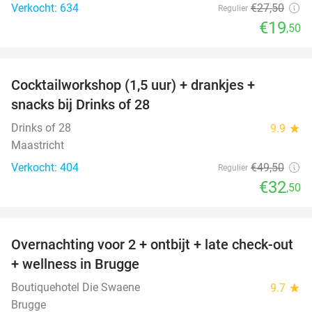
Verkocht: 634
€27
,50
Regulier
€19
,50
favorite_border
Cocktailworkshop (1,5 uur) + drankjes +
34%
snacks bij Drinks of 28
Drinks of 28
9.9
star
Maastricht
Verkocht: 404
€49
,50
Regulier
€32
,50
favorite_border
Overnachting voor 2 + ontbijt + late check-out
34%
+ wellness in Brugge
Boutiquehotel Die Swaene
9.7
star
Brugge