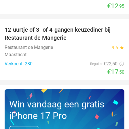
€12
,95
favorite_border
12-uurtje of 3- of 4-gangen keuzediner bij
22%
Restaurant de Mangerie
Restaurant de Mangerie
9.6
star
Maastricht
Verkocht: 280
€22
,50
Regulier
€17
,50
Win vandaag een gratis
iPhone 17 Pro