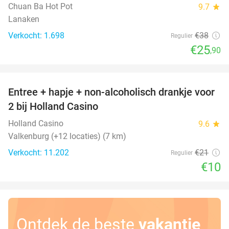
Chuan Ba Hot Pot
9.7
star
Lanaken
Verkocht: 1.698
€38
Regulier
€25
,90
favorite_border
Entree + hapje + non-alcoholisch drankje voor
52%
2 bij Holland Casino
Holland Casino
9.6
star
Valkenburg (+12 locaties) (7 km)
Verkocht: 11.202
€21
Regulier
€10
Ontdek de beste
vakantie