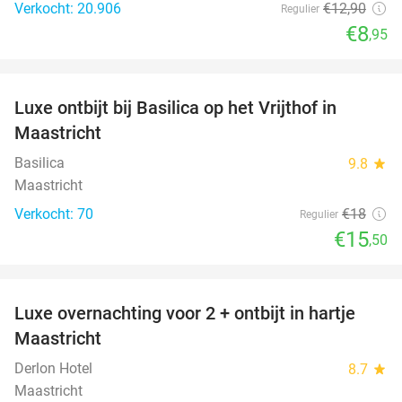
Verkocht: 20.906
€12
,90
Regulier
€8
,95
favorite_border
Luxe ontbijt bij Basilica op het Vrijthof in
14%
Maastricht
Basilica
9.8
star
Maastricht
Verkocht: 70
€18
Regulier
€15
,50
favorite_border
Luxe overnachting voor 2 + ontbijt in hartje
12%
Maastricht
Derlon Hotel
8.7
star
Maastricht