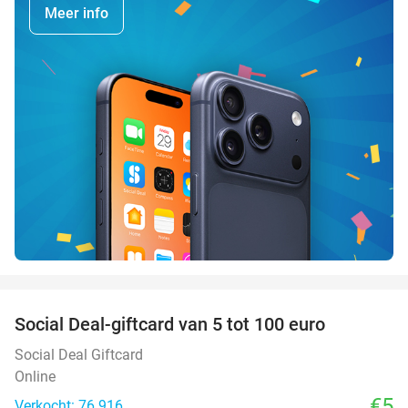
Meer info
favorite_border
Social Deal-giftcard van 5 tot 100 euro
Social Deal Giftcard
Online
€5
Verkocht: 76.916