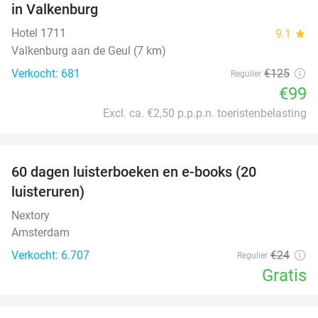
in Valkenburg
Hotel 1711
9.1
star
Valkenburg aan de Geul (7 km)
Verkocht: 681
€125
Regulier
€99
Excl. ca. €2,50 p.p.p.n. toeristenbelasting
favorite_border
100%
60 dagen luisterboeken en e-books (20
luisteruren)
Nextory
Amsterdam
Verkocht: 6.707
€24
Regulier
Gratis
favorite_border