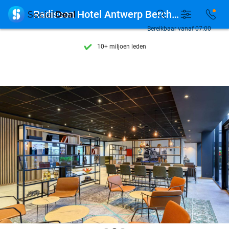
Ontdek 15.000+ deals

Radisson Hotel Antwerp Berchem
7 dagen per week beschikbaar
Bereikbaar vanaf 07:00
10+ miljoen leden
9,4
op basis van
206.424 reviews
Ontdek 15.000+ deals
7 dagen per week beschikbaar
10+ miljoen leden