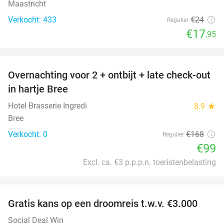
Maastricht
Verkocht: 433
€24
Regulier
€17
,95
favorite_border
Overnachting voor 2 + ontbijt + late check-out
41%
NEW
in hartje Bree
TODAY
Hotel Brasserie Ingredi
8.9
star
Bree
Verkocht: 0
€168
Regulier
€99
Excl. ca. €3 p.p.p.n. toeristenbelasting
favorite_border
Gratis kans op een droomreis t.w.v. €3.000
Social Deal Win