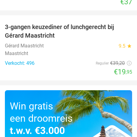
€37
favorite_border
3-gangen keuzediner of lunchgerecht bij
49%
Gérard Maastricht
Gérard Maastricht
9.5
star
Maastricht
Verkocht: 496
€39
,20
Regulier
€19
,95
Win gratis
een droomreis
t.w.v. €3.000