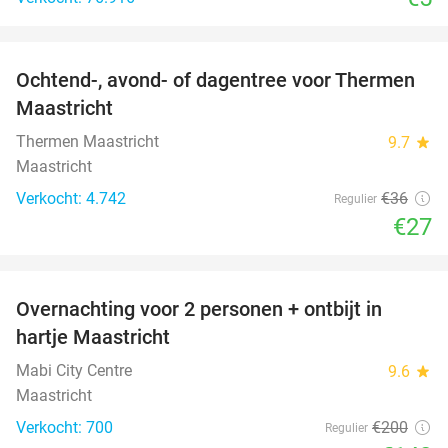
favorite_border
Ochtend-, avond- of dagentree voor Thermen
25%
Maastricht
Thermen Maastricht
9.7
star
Maastricht
Verkocht: 4.742
€36
Regulier
€27
favorite_border
Overnachting voor 2 personen + ontbijt in
26%
hartje Maastricht
Mabi City Centre
9.6
star
Maastricht
Verkocht: 700
€200
Regulier