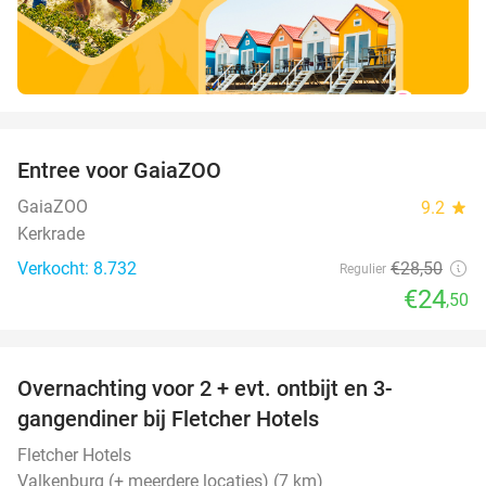
favorite_border
Entree voor GaiaZOO
14%
GaiaZOO
9.2
star
Kerkrade
Verkocht: 8.732
€28
,50
Regulier
€24
,50
favorite_border
Overnachting voor 2 + evt. ontbijt en 3-
gangendiner bij Fletcher Hotels
Fletcher Hotels
Valkenburg (+ meerdere locaties) (7 km)