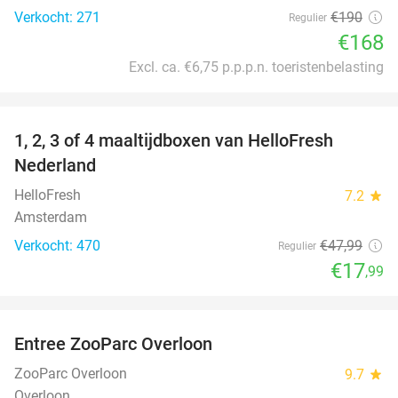
Verkocht: 271
€190
Regulier
€168
Excl. ca. €6,75 p.p.p.n. toeristenbelasting
favorite_border
1, 2, 3 of 4 maaltijdboxen van HelloFresh
63%
Nederland
HelloFresh
7.2
star
Amsterdam
Verkocht: 470
€47
,99
Regulier
€17
,99
favorite_border
Entree ZooParc Overloon
34%
ZooParc Overloon
9.7
star
Overloon