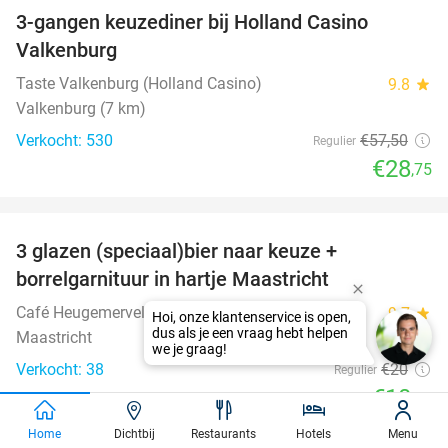
3-gangen keuzediner bij Holland Casino
50%
Valkenburg
Taste Valkenburg (Holland Casino)
9.8
star
Valkenburg (7 km)
Verkocht: 530
€57
,50
Regulier
€28
,75
favorite_border
3 glazen (speciaal)bier naar keuze +
48%
borrelgarnituur in hartje Maastricht
Café Heugemerveld
9.7
star
Maastricht
Verkocht: 38
€20
Regulier
€10
,50
favorite_border
Home
Dichtbij
Restaurants
Hotels
Menu