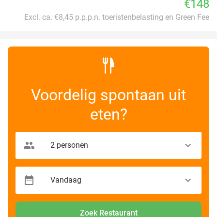
€148
Excl. ca. €8,45 p.p.p.n. toeristenbelasting en Green Fee
Voordelig spontaan uit
eten?
Zoek Restaurant