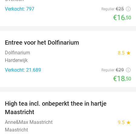
Verkocht: 797
€25
Regulier
€16
,50
favorite_border
Entree voor het Dolfinarium
36%
Dolfinarium
8.5
star
Harderwijk
Verkocht: 21.689
€29
Regulier
€18
,50
favorite_border
High tea incl. onbeperkt thee in hartje
29%
Maastricht
Anne&Max Maastricht
9.5
star
Maastricht