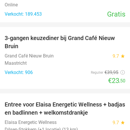
Online
Gratis
Verkocht: 189.453
favorite_border
3-gangen keuzediner bij Grand Café Nieuw
41%
Bruin
Grand Café Nieuw Bruin
9.7
star
Maastricht
Verkocht: 906
€39
,95
Regulier
€23
,50
favorite_border
Entree voor Elaisa Energetic Wellness + badjas
34%
en badlinnen + welkomstdrankje
Elaisa Energetic Wellness
9.7
star
Dilsen-Stokkem (+1 locatie) (13 km)