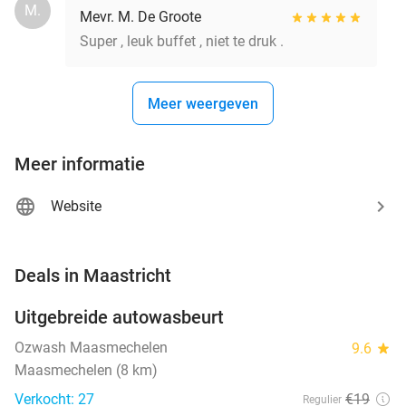
M.
Mevr. M. De Groote
Super , leuk buffet , niet te druk .
Meer weergeven
Meer informatie
Website
favorite_border
Deals in Maastricht
Uitgebreide autowasbeurt
32%
NEW
TODAY
Ozwash Maasmechelen
9.6
star
Maasmechelen (8 km)
Verkocht: 27
€19
Regulier