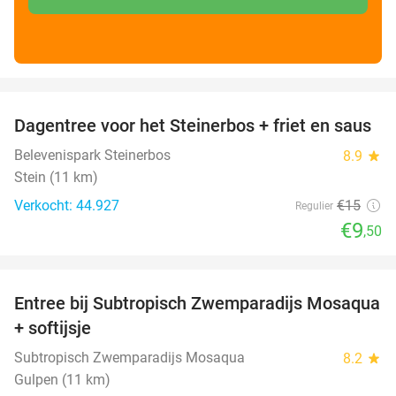
favorite_border
Dagentree voor het Steinerbos + friet en saus
37%
Belevenispark Steinerbos
8.9
star
Stein (11 km)
Verkocht: 44.927
€15
Regulier
€9
,50
favorite_border
Entree bij Subtropisch Zwemparadijs Mosaqua
25%
+ softijsje
Subtropisch Zwemparadijs Mosaqua
8.2
star
Gulpen (11 km)