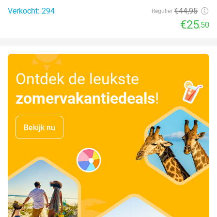
Verkocht: 294
€44
,95
Regulier
€25
,50
Ontdek de leukste
zomervakantiedeals
!
Bekijk nu