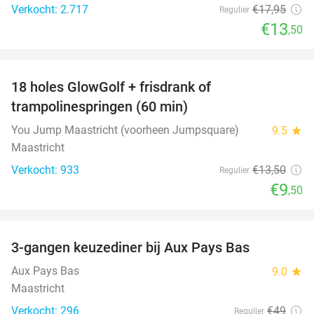
Verkocht: 2.717
€17
,95
Regulier
€13
,50
favorite_border
18 holes GlowGolf + frisdrank of
30%
trampolinespringen (60 min)
You Jump Maastricht (voorheen Jumpsquare)
9.5
star
Maastricht
Verkocht: 933
€13
,50
Regulier
€9
,50
favorite_border
3-gangen keuzediner bij Aux Pays Bas
50%
Aux Pays Bas
9.0
star
Maastricht
Verkocht: 296
€49
Regulier