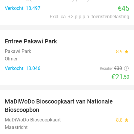
€45
Verkocht: 18.497
Excl. ca. €3 p.p.p.n. toeristenbelasting
favorite_border
Entree Pakawi Park
28%
Pakawi Park
8.9
star
Olmen
Verkocht: 13.046
€30
Regulier
€21
,50
favorite_border
MaDiWoDo Bioscoopkaart van Nationale
31%
Bioscoopbon
MaDiWoDo Bioscoopkaart
8.8
star
Maastricht