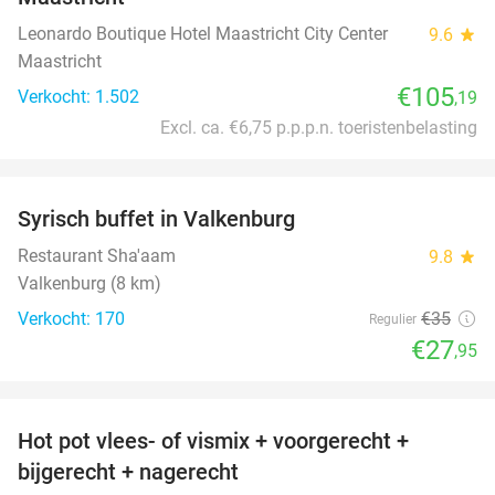
Leonardo Boutique Hotel Maastricht City Center
9.6
star
Maastricht
€105
Verkocht: 1.502
,19
Excl. ca. €6,75 p.p.p.n. toeristenbelasting
favorite_border
Syrisch buffet in Valkenburg
20%
Restaurant Sha'aam
9.8
star
Valkenburg (8 km)
Verkocht: 170
€35
Regulier
€27
,95
favorite_border
Hot pot vlees- of vismix + voorgerecht +
32%
bijgerecht + nagerecht