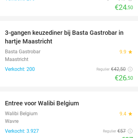
€24
,50
favorite_border
3-gangen keuzediner bij Basta Gastrobar in
38%
hartje Maastricht
Basta Gastrobar
9.9
star
Maastricht
Verkocht: 200
€42
,50
Regulier
€26
,50
favorite_border
Entree voor Walibi Belgium
35%
Walibi Belgium
9.4
star
Wavre
Verkocht: 3.927
€57
Regulier