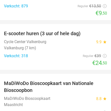
Verkocht: 879
€13
,50
Regulier
€9
,50
favorite_border
E-scooter huren (3 uur of hele dag)
37%
Cycle Center Valkenburg
9.9
star
Valkenburg (7 km)
Verkocht: 318
€39
Regulier
€24
,50
favorite_border
MaDiWoDo Bioscoopkaart van Nationale
31%
Bioscoopbon
MaDiWoDo Bioscoopkaart
8.8
star
Maastricht