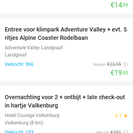
€14
,95
favorite_border
Entree voor klimpark Adventure Valley + evt. 5
17%
ritjes Alpine Coaster Rodelbaan
Adventure Valley Landgraaf
Landgraaf
Verkocht: 966
€23
,95
Regulier
€19
,95
favorite_border
Overnachting voor 2 + ontbijt + late check-out
29%
in hartje Valkenburg
Hotel Courage Valkenburg
8.7
star
Valkenburg (8 km)
Verkocht: 193
€161
Regulier