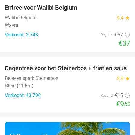
Entree voor Walibi Belgium
35%
Walibi Belgium
9.4
star
Wavre
Verkocht: 3.743
€57
Regulier
€37
favorite_border
Dagentree voor het Steinerbos + friet en saus
37%
Belevenispark Steinerbos
8.9
star
Stein (11 km)
Verkocht: 43.796
€15
Regulier
€9
,50