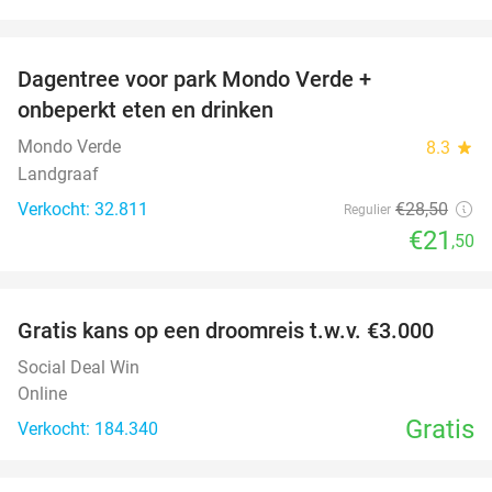
favorite_border
Dagentree voor park Mondo Verde +
25%
onbeperkt eten en drinken
Mondo Verde
8.3
star
Landgraaf
Verkocht: 32.811
€28
,50
Regulier
€21
,50
favorite_border
Gratis kans op een droomreis t.w.v. €3.000
Social Deal Win
Online
Gratis
Verkocht: 184.340
favorite_border