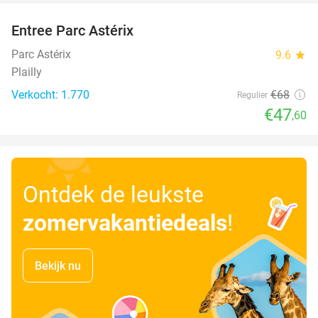
Entree Parc Astérix
30%
Parc Astérix
9.6
star
Plailly
Verkocht: 1.770
€68
Regulier
€47
,60
Ontdek de leukste
zomervakantiedeals
!
Bekijk nu