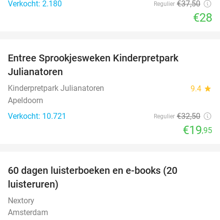
Verkocht: 2.180
€37
,50
Regulier
€28
favorite_border
Entree Sprookjesweken Kinderpretpark
39%
Julianatoren
Kinderpretpark Julianatoren
9.4
star
Apeldoorn
Verkocht: 10.721
€32
,50
Regulier
€19
,95
favorite_border
100%
60 dagen luisterboeken en e-books (20
luisteruren)
Nextory
Amsterdam