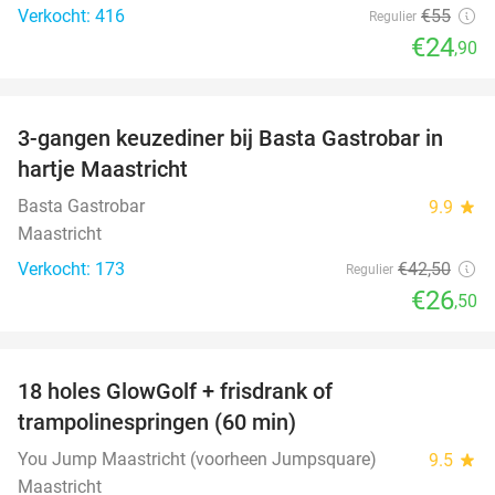
Verkocht: 416
€55
Regulier
€24
,90
favorite_border
3-gangen keuzediner bij Basta Gastrobar in
38%
hartje Maastricht
Basta Gastrobar
9.9
star
Maastricht
Verkocht: 173
€42
,50
Regulier
€26
,50
favorite_border
18 holes GlowGolf + frisdrank of
30%
trampolinespringen (60 min)
You Jump Maastricht (voorheen Jumpsquare)
9.5
star
Maastricht