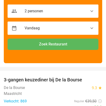
Zoek Restaurant
favorite_border
3-gangen keuzediner bij De la Bourse
29%
De la Bourse
9.3
star
Maastricht
Verkocht: 869
€39
,50
Regulier