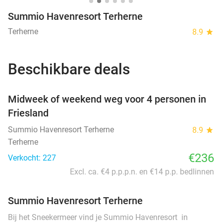
Summio Havenresort Terherne
Terherne
8.9
star
Beschikbare deals
favorite_border
Midweek of weekend weg voor 4 personen in
Friesland
Summio Havenresort Terherne
8.9
star
Terherne
€236
Verkocht: 227
Excl. ca. €4 p.p.p.n. en €14 p.p. bedlinnen
Summio Havenresort Terherne
Bij het Sneekermeer vind je Summio Havenresort in