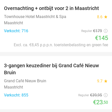
Overnachting + ontbijt voor 2 in Maastricht
19%
Townhouse Hotel Maastricht & Spa
8.6
star
Maastricht
Verkocht: 716
€179
Regulier
€145
Excl. ca. €8,45 p.p.p.n. toeristenbelasting en green fee
favorite_border
3-gangen keuzediner bij Grand Café Nieuw
41%
Bruin
Grand Café Nieuw Bruin
9.7
star
Maastricht
Verkocht: 855
€39
,95
Regulier
€23
,50
favorite_border