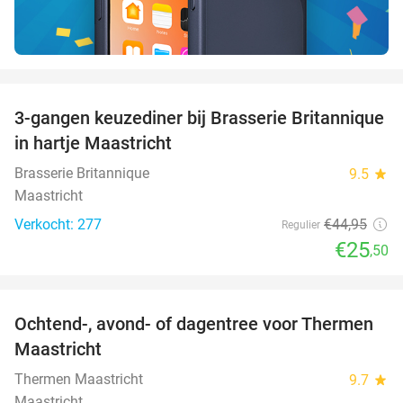
favorite_border
3-gangen keuzediner bij Brasserie Britannique
43%
in hartje Maastricht
Brasserie Britannique
9.5
star
Maastricht
Verkocht: 277
€44
,95
Regulier
€25
,50
favorite_border
Ochtend-, avond- of dagentree voor Thermen
25%
Maastricht
Thermen Maastricht
9.7
star
Maastricht