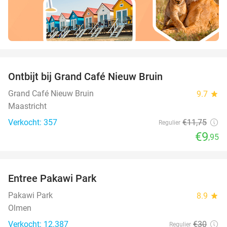
favorite_border
Ontbijt bij Grand Café Nieuw Bruin
15%
Grand Café Nieuw Bruin
9.7
star
Maastricht
Verkocht: 357
€11
,75
Regulier
€9
,95
favorite_border
Entree Pakawi Park
28%
Pakawi Park
8.9
star
Olmen
Verkocht: 12.387
€30
Regulier