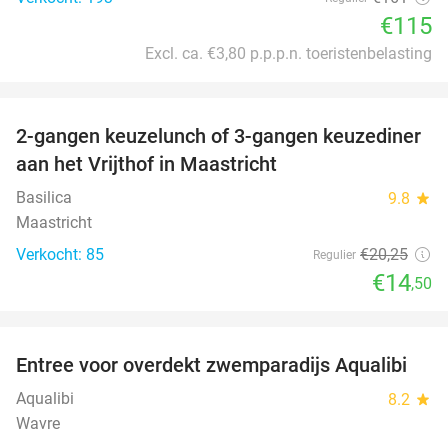
€115
Excl. ca. €3,80 p.p.p.n. toeristenbelasting
favorite_border
2-gangen keuzelunch of 3-gangen keuzediner
28%
aan het Vrijthof in Maastricht
Basilica
9.8
star
Maastricht
Verkocht: 85
€20
,25
Regulier
€14
,50
favorite_border
Entree voor overdekt zwemparadijs Aqualibi
25%
Aqualibi
8.2
star
Wavre