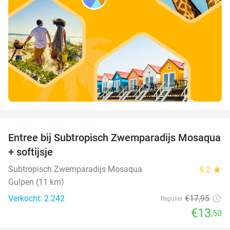
favorite_border
Entree bij Subtropisch Zwemparadijs Mosaqua
25%
+ softijsje
Subtropisch Zwemparadijs Mosaqua
8.2
star
Gulpen (11 km)
Verkocht: 2.242
€17
,95
Regulier
€13
,50
favorite_border