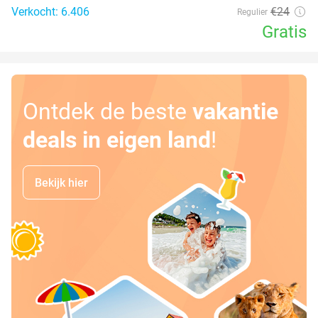
Verkocht: 6.406
€24
Regulier
Gratis
Ontdek de beste
vakantie
deals in eigen land
!
Bekijk hier