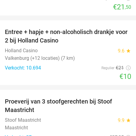
€21
,50
favorite_border
Entree + hapje + non-alcoholisch drankje voor
52%
2 bij Holland Casino
Holland Casino
9.6
star
Valkenburg (+12 locaties) (7 km)
Verkocht: 10.694
€21
Regulier
€10
favorite_border
Proeverij van 3 stoofgerechten bij Stoof
30%
Maastricht
Stoof Maastricht
9.9
star
Maastricht