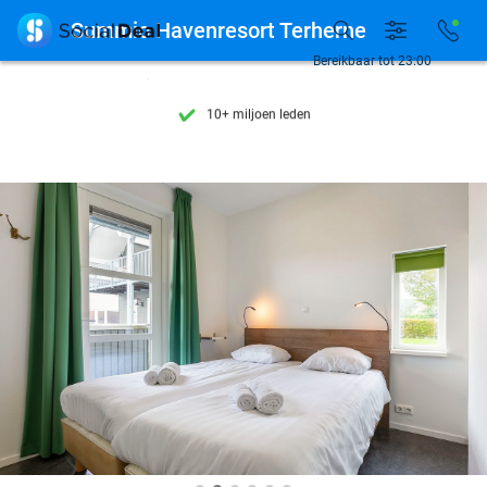
Ontdek 15.000+ deals

Summio Havenresort Terherne
7 dagen per week beschikbaar
Bereikbaar tot 23:00
10+ miljoen leden
9,4
op basis van
206.011 reviews
Ontdek 15.000+ deals
7 dagen per week beschikbaar
10+ miljoen leden