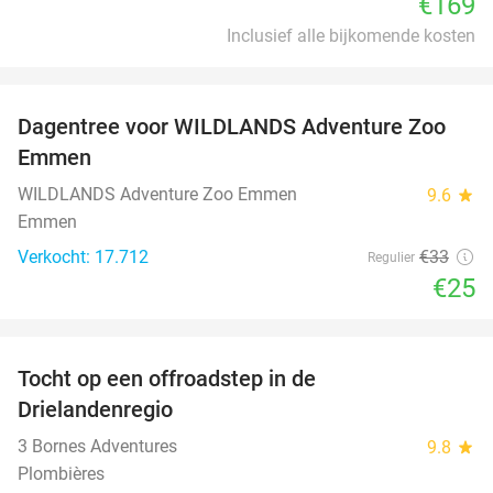
€169
Inclusief alle bijkomende kosten
favorite_border
Dagentree voor WILDLANDS Adventure Zoo
24%
Emmen
WILDLANDS Adventure Zoo Emmen
9.6
star
Emmen
Verkocht: 17.712
€33
Regulier
€25
favorite_border
Tocht op een offroadstep in de
55%
Drielandenregio
3 Bornes Adventures
9.8
star
Plombières