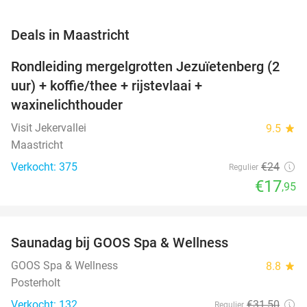
favorite_border
Deals in Maastricht
Rondleiding mergelgrotten Jezuïetenberg (2
25%
uur) + koffie/thee + rijstevlaai +
waxinelichthouder
Visit Jekervallei
9.5
star
Maastricht
Verkocht: 375
€24
Regulier
€17
,95
favorite_border
Saunadag bij GOOS Spa & Wellness
52%
NEW
TODAY
GOOS Spa & Wellness
8.8
star
Posterholt
Verkocht: 132
€31
,50
Regulier