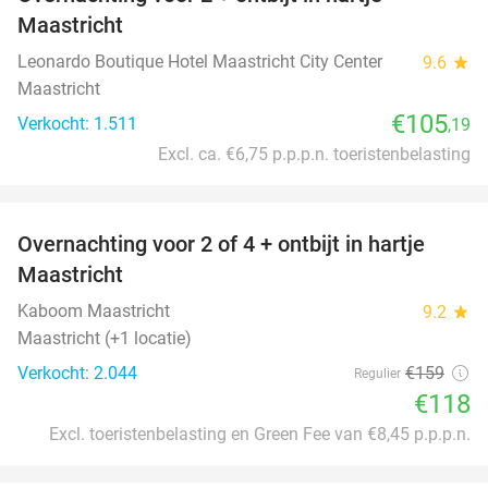
Maastricht
Leonardo Boutique Hotel Maastricht City Center
9.6
star
Maastricht
€105
Verkocht: 1.511
,19
Excl. ca. €6,75 p.p.p.n. toeristenbelasting
favorite_border
Overnachting voor 2 of 4 + ontbijt in hartje
26%
Maastricht
Kaboom Maastricht
9.2
star
Maastricht (+1 locatie)
Verkocht: 2.044
€159
Regulier
€118
Excl. toeristenbelasting en Green Fee van €8,45 p.p.p.n.
favorite_border