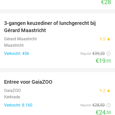
€28
favorite_border
3-gangen keuzediner of lunchgerecht bij
49%
Gérard Maastricht
Gérard Maastricht
9.5
star
Maastricht
Verkocht: 456
€39
,20
Regulier
€19
,95
favorite_border
Entree voor GaiaZOO
14%
GaiaZOO
9.2
star
Kerkrade
Verkocht: 8.160
€28
,50
Regulier
€24
,50