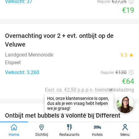
Verkocht: 37
€27
,25
Regulier
€19
favorite_border
Overnachting voor 2 + evt. ontbijt op de
51%
Veluwe
Landgoed Mennorode
9.3
star
Elspeet
Verkocht: 3.260
€130
Regulier
€64
Excl. ca. €2,50 p.p.p.n. toeristenbelasting
Hoi, onze klantenservice is open,
favorite_border
dus als je een vraag hebt helpen
we je graag!
Ontbijt met bubbels à volonté bij Different
25%
Hotels - Eurotel Lanaken
Different Hotels - Eurotel Lanaken
9.4
star
Home
Dichtbij
Restaurants
Hotels
Menu