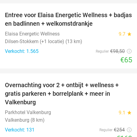
Entree voor Elaisa Energetic Wellness + badjas
34%
en badlinnen + welkomstdrankje
Elaisa Energetic Wellness
9.7
star
Dilsen-Stokkem (+1 locatie) (13 km)
Verkocht: 1.565
€98
,50
Regulier
€65
favorite_border
Overnachting voor 2 + ontbijt + wellness +
33%
gratis parkeren + borrelplank + meer in
Valkenburg
Parkhotel Valkenburg
9.1
star
Valkenburg (8 km)
Verkocht: 131
€254
Regulier