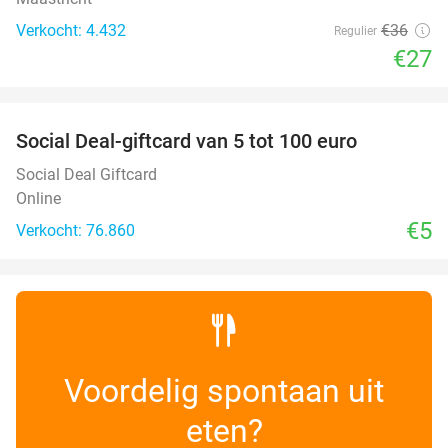
Verkocht: 4.432
€36
Regulier
€27
favorite_border
Social Deal-giftcard van 5 tot 100 euro
Social Deal Giftcard
Online
€5
Verkocht: 76.860
Voordelig spontaan uit
eten?