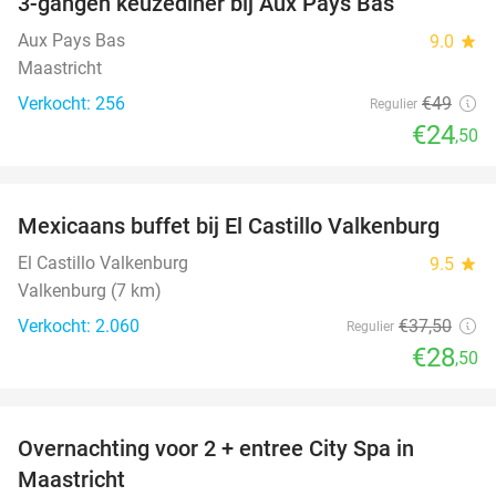
3-gangen keuzediner bij Aux Pays Bas
50%
Aux Pays Bas
9.0
star
Maastricht
Verkocht: 256
€49
Regulier
€24
,50
favorite_border
Mexicaans buffet bij El Castillo Valkenburg
24%
El Castillo Valkenburg
9.5
star
Valkenburg (7 km)
Verkocht: 2.060
€37
,50
Regulier
€28
,50
favorite_border
Overnachting voor 2 + entree City Spa in
28%
Maastricht