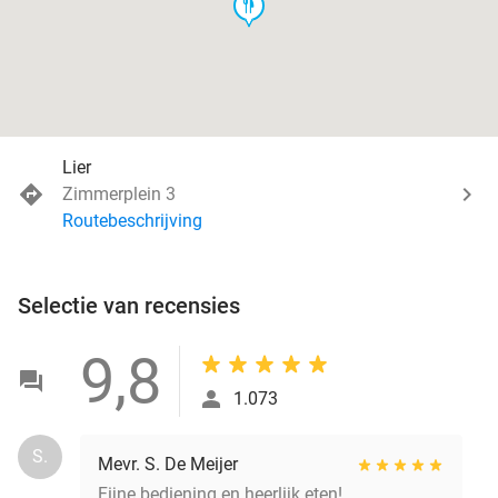
food
Lier
Zimmerplein 3
Routebeschrijving
Selectie van recensies
9,8
1.073
S.
Mevr. S. De Meijer
Fijne bediening en heerlijk eten!