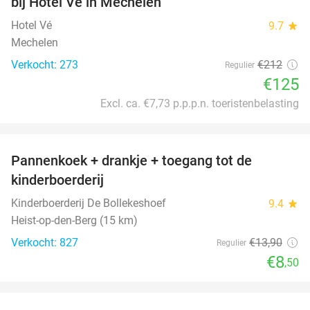
bij Hotel Vé in Mechelen
Hotel Vé
9.7
star
Mechelen
Verkocht: 273
€212
Regulier
€125
Excl. ca. €7,73 p.p.p.n. toeristenbelasting
favorite_border
Pannenkoek + drankje + toegang tot de
39%
kinderboerderij
Kinderboerderij De Bollekeshoef
9.4
star
Heist-op-den-Berg (15 km)
Verkocht: 827
€13
,90
Regulier
€8
,50
favorite_border