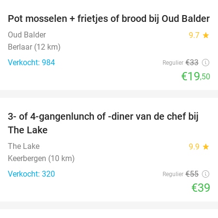
Pot mosselen + frietjes of brood bij Oud Balder
41%
Oud Balder
9.7
star
Berlaar (12 km)
Verkocht: 984
€33
Regulier
€19
,50
favorite_border
3- of 4-gangenlunch of -diner van de chef bij
29%
The Lake
The Lake
9.9
star
Keerbergen (10 km)
Verkocht: 320
€55
Regulier
€39
favorite_border