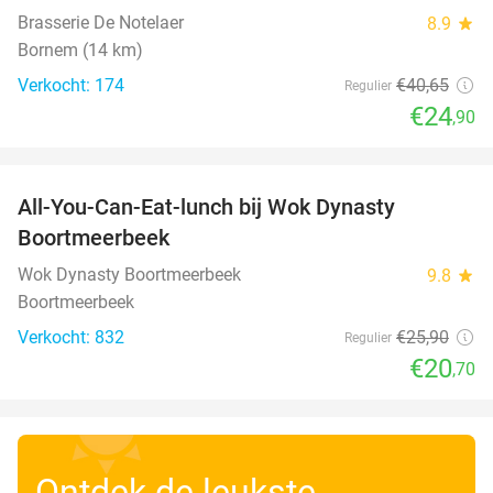
Brasserie De Notelaer
8.9
star
Bornem (14 km)
Verkocht: 174
€40
,65
Regulier
€24
,90
favorite_border
All-You-Can-Eat-lunch bij Wok Dynasty
20%
Boortmeerbeek
Wok Dynasty Boortmeerbeek
9.8
star
Boortmeerbeek
Verkocht: 832
€25
,90
Regulier
€20
,70
Ontdek de leukste