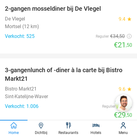
2-gangen mosseldiner bij De Vlegel
38%
De Vlegel
9.4
star
Mortsel (12 km)
Verkocht: 525
€34
,50
Regulier
€21
,50
favorite_border
3-gangenlunch of -diner à la carte bij Bistro
46%
Markt21
Bistro Markt21
9.6
star
Sint-Katelijne-Waver
Verkocht: 1.006
€55
Regulier
€29
,50
favorite_border
Home
Dichtbij
Restaurants
Hotels
Menu