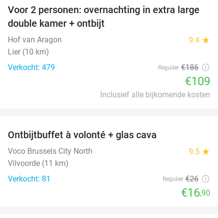
Voor 2 personen: overnachting in extra large
41%
double kamer + ontbijt
Hof van Aragon
9.4
star
Lier (10 km)
Verkocht: 479
€186
Regulier
€109
Inclusief alle bijkomende kosten
favorite_border
Ontbijtbuffet à volonté + glas cava
35%
Voco Brussels City North
9.5
star
Vilvoorde (11 km)
Verkocht: 81
€26
Regulier
€16
,90
favorite_border