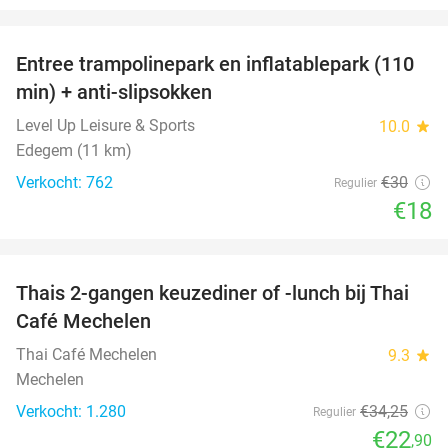
favorite_border
Entree trampolinepark en inflatablepark (110
40%
min) + anti-slipsokken
Level Up Leisure & Sports
10.0
star
Edegem (11 km)
Verkocht: 762
€30
Regulier
€18
favorite_border
Thais 2-gangen keuzediner of -lunch bij Thai
33%
Café Mechelen
Thai Café Mechelen
9.3
star
Mechelen
Verkocht: 1.280
€34
,25
Regulier
€22
,90