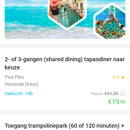
favorite_border
2- of 3-gangen (shared dining) tapasdiner naar
36%
keuze
Pica Pika
9.4
star
Vilvoorde (9 km)
Verkocht: 146
€31
,30
Regulier
€19
,90
favorite_border
Toegang trampolinepark (60 of 120 minuten) +
47%