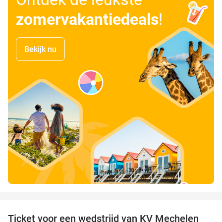
zomervakantiedeals
!
Bekijk nu
favorite_border
Ticket voor een wedstrijd van KV Mechelen