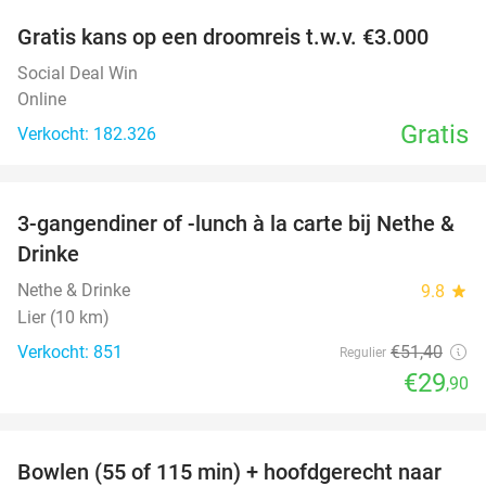
Gratis kans op een droomreis t.w.v. €3.000
Social Deal Win
Online
Gratis
Verkocht: 182.326
favorite_border
3-gangendiner of -lunch à la carte bij Nethe &
42%
Drinke
Nethe & Drinke
9.8
star
Lier (10 km)
Verkocht: 851
€51
,40
Regulier
€29
,90
favorite_border
Bowlen (55 of 115 min) + hoofdgerecht naar
18%