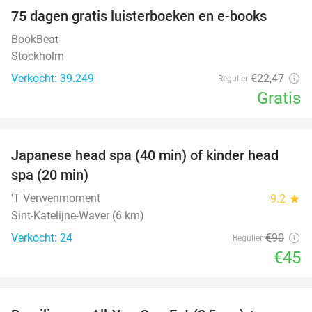
100%
75 dagen gratis luisterboeken en e-books
BookBeat
Stockholm
Verkocht: 39.249
€22
,47
Regulier
Gratis
favorite_border
Japanese head spa (40 min) of kinder head
50%
spa (20 min)
'T Verwenmoment
9.2
star
Sint-Katelijne-Waver (6 km)
Verkocht: 24
€90
Regulier
€45
favorite_border