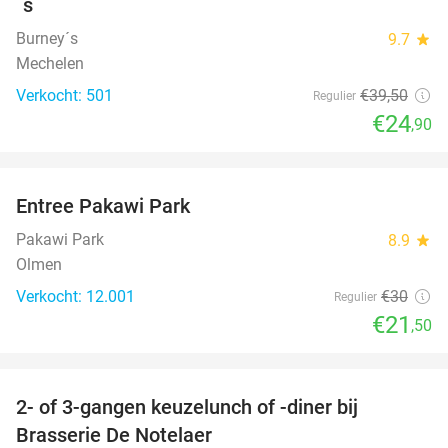
´s
Burney´s
9.7
star
Mechelen
Verkocht: 501
€39
,50
Regulier
€24
,90
favorite_border
Entree Pakawi Park
28%
Pakawi Park
8.9
star
Olmen
Verkocht: 12.001
€30
Regulier
€21
,50
favorite_border
2- of 3-gangen keuzelunch of -diner bij
39%
Brasserie De Notelaer