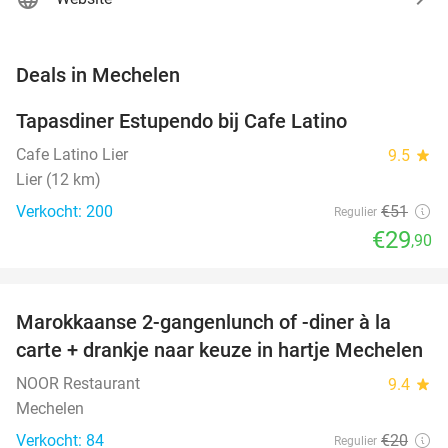
favorite_border
Deals in Mechelen
Tapasdiner Estupendo bij Cafe Latino
41%
Cafe Latino Lier
9.5
star
Lier (12 km)
Verkocht: 200
€51
Regulier
€29
,90
favorite_border
Marokkaanse 2-gangenlunch of -diner à la
38%
carte + drankje naar keuze in hartje Mechelen
NOOR Restaurant
9.4
star
Mechelen
Verkocht: 84
€20
Regulier