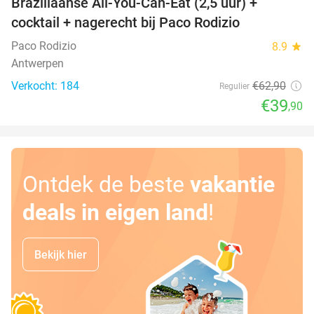
Braziliaanse All-You-Can-Eat (2,5 uur) +
37%
cocktail + nagerecht bij Paco Rodizio
Paco Rodizio
8.9
star
Antwerpen
Verkocht: 184
€62
,90
Regulier
€39
,90
Ontdek de beste
vakantie
deals in eigen land
!
Bekijk hier