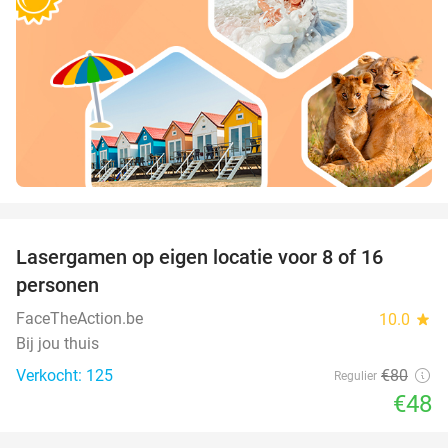
favorite_border
Lasergamen op eigen locatie voor 8 of 16
40%
personen
FaceTheAction.be
10.0
star
Bij jou thuis
Verkocht: 125
€80
Regulier
€48
favorite_border