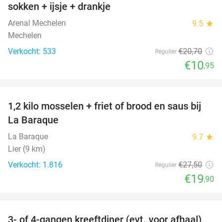
sokken + ijsje + drankje
Arenal Mechelen
9.5
star
Mechelen
Verkocht: 533
€20
,70
Regulier
€10
,95
favorite_border
1,2 kilo mosselen + friet of brood en saus bij
28%
La Baraque
La Baraque
9.7
star
Lier (9 km)
Verkocht: 1.816
€27
,50
Regulier
€19
,90
favorite_border
3- of 4-gangen kreeftdiner (evt. voor afhaal)