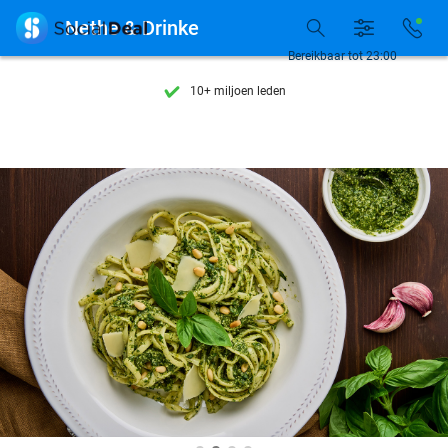
Ontdek 15.000+ deals

Nethe & Drinke
7 dagen per week beschikbaar
Bereikbaar tot 23:00
10+ miljoen leden
9,4
op basis van
205.826 reviews
Ontdek 15.000+ deals
7 dagen per week beschikbaar
10+ miljoen leden