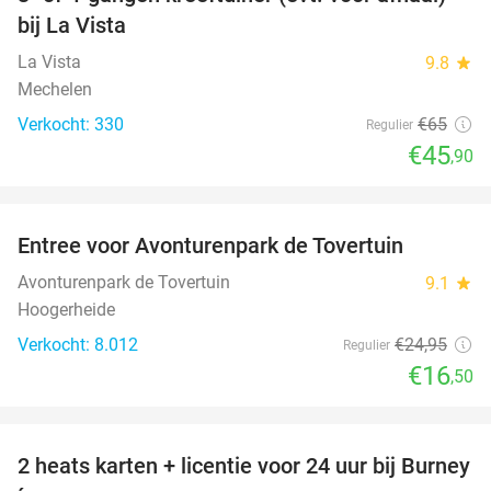
29%
bij La Vista
La Vista
9.8
star
Mechelen
Verkocht: 330
€65
Regulier
€45
,90
favorite_border
Entree voor Avonturenpark de Tovertuin
34%
Avonturenpark de Tovertuin
9.1
star
Hoogerheide
Verkocht: 8.012
€24
,95
Regulier
€16
,50
favorite_border
2 heats karten + licentie voor 24 uur bij Burney
37%