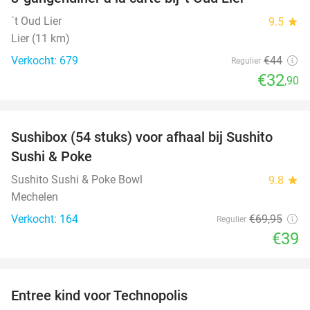
25%
´t Oud Lier
9.5
star
Lier (11 km)
Verkocht: 679
€44
Regulier
€32
,90
favorite_border
Sushibox (54 stuks) voor afhaal bij Sushito
44%
Sushi & Poke
Sushito Sushi & Poke Bowl
9.8
star
Mechelen
Verkocht: 164
€69
,95
Regulier
€39
favorite_border
Entree kind voor Technopolis
50%