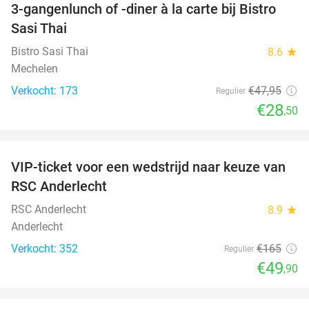
3-gangenlunch of -diner à la carte bij Bistro
41%
Sasi Thai
Bistro Sasi Thai
8.6
star
Mechelen
Verkocht: 173
€47
,95
Regulier
€28
,50
favorite_border
VIP-ticket voor een wedstrijd naar keuze van
70%
RSC Anderlecht
RSC Anderlecht
8.9
star
Anderlecht
Verkocht: 352
€165
Regulier
€49
,90
favorite_border