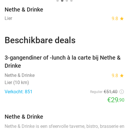
Nethe & Drinke
Lier
9.8
star
Beschikbare deals
favorite_border
3-gangendiner of -lunch à la carte bij Nethe &
Drinke
Nethe & Drinke
9.8
star
Lier (10 km)
Verkocht: 851
€51
,40
Regulier
€29
,90
Nethe & Drinke
Nethe & Drinke is een sfeervolle taverne, bistro, brasserie en