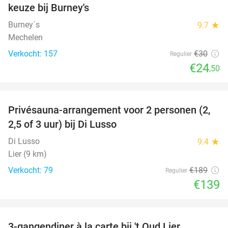
keuze bij Burney's
Burney´s
9.7
star
Mechelen
Verkocht: 157
€30
Regulier
€24
,50
favorite_border
Privésauna-arrangement voor 2 personen (2,
26%
2,5 of 3 uur) bij Di Lusso
Di Lusso
9.4
star
Lier (9 km)
Verkocht: 79
€189
Regulier
€139
favorite_border
3-gangendiner à la carte bij 't Oud Lier