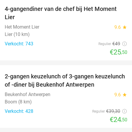
4-gangendiner van de chef bij Het Moment
48%
Lier
Het Moment Lier
9.6
star
Lier (10 km)
Verkocht: 743
€49
Regulier
€25
,50
favorite_border
2-gangen keuzelunch of 3-gangen keuzelunch
38%
of -diner bij Beukenhof Antwerpen
Beukenhof Antwerpen
9.6
star
Boom (8 km)
Verkocht: 428
€39
,30
Regulier
€24
,50