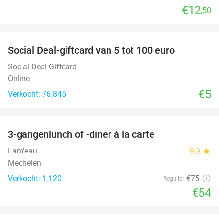
€12
,50
favorite_border
Social Deal-giftcard van 5 tot 100 euro
Social Deal Giftcard
Online
€5
Verkocht: 76.845
favorite_border
3-gangenlunch of -diner à la carte
28%
Lam'eau
9.9
star
Mechelen
Verkocht: 1.120
€75
Regulier
€54
favorite_border