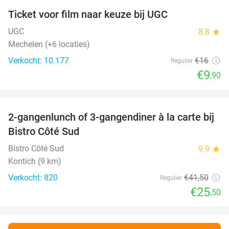
Ticket voor film naar keuze bij UGC
38%
UGC
8.8
star
Mechelen (+6 locaties)
Verkocht: 10.177
€16
Regulier
€9
,90
favorite_border
2-gangenlunch of 3-gangendiner à la carte bij
39%
Bistro Côté Sud
Bistro Côté Sud
9.9
star
Kontich (9 km)
Verkocht: 820
€41
,50
Regulier
€25
,50