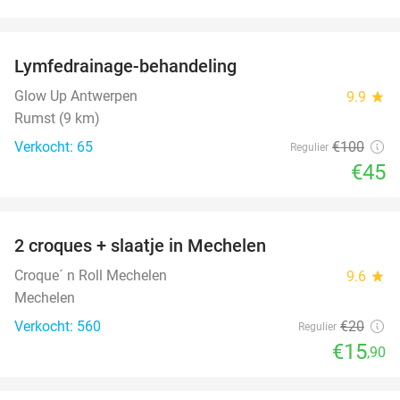
favorite_border
Lymfedrainage-behandeling
55%
Glow Up Antwerpen
9.9
star
Rumst (9 km)
Verkocht: 65
€100
Regulier
€45
favorite_border
2 croques + slaatje in Mechelen
21%
Croque´ n Roll Mechelen
9.6
star
Mechelen
Verkocht: 560
€20
Regulier
€15
,90
favorite_border