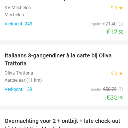
42%
KV Mechelen
9.9
star
Mechelen
Verkocht: 243
€21
,40
Regulier
€12
,50
favorite_border
Italiaans 3-gangendiner à la carte bij Oliva
29%
Trattoria
Oliva Trattoria
9.6
star
Aartselaar (11 km)
Verkocht: 139
€50
,75
Regulier
€35
,90
favorite_border
Overnachting voor 2 + ontbijt + late check-out
41%