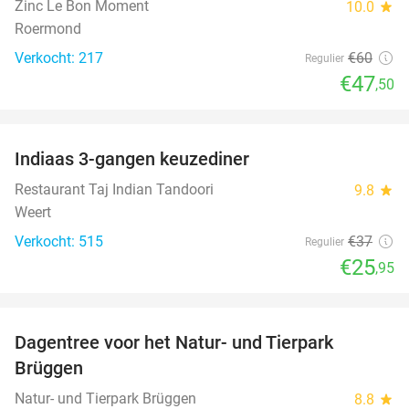
Zinc Le Bon Moment
10.0
star
Roermond
Verkocht: 217
€60
Regulier
€47
,50
favorite_border
Indiaas 3-gangen keuzediner
30%
Restaurant Taj Indian Tandoori
9.8
star
Weert
Verkocht: 515
€37
Regulier
€25
,95
favorite_border
Dagentree voor het Natur- und Tierpark
24%
Brüggen
Natur- und Tierpark Brüggen
8.8
star