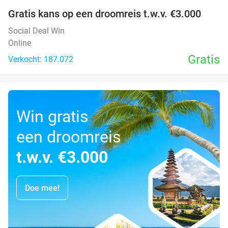
Gratis kans op een droomreis t.w.v. €3.000
Social Deal Win
Online
Gratis
Verkocht: 187.072
Win gratis
een droomreis
t.w.v. €3.000
Doe mee!