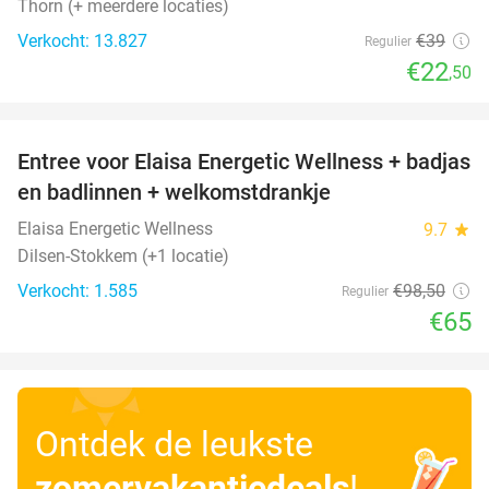
Thorn (+ meerdere locaties)
Verkocht: 13.827
€39
Regulier
€22
,50
favorite_border
Entree voor Elaisa Energetic Wellness + badjas
34%
en badlinnen + welkomstdrankje
Elaisa Energetic Wellness
9.7
star
Dilsen-Stokkem (+1 locatie)
Verkocht: 1.585
€98
,50
Regulier
€65
Ontdek de leukste
zomervakantiedeals
!