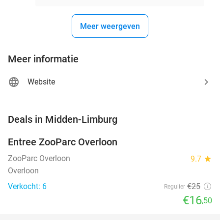
Meer weergeven
Meer informatie
Website
favorite_border
Deals in Midden-Limburg
Entree ZooParc Overloon
34%
NEW
TODAY
ZooParc Overloon
9.7
star
Overloon
Verkocht: 6
€25
Regulier
€16
,50
favorite_border