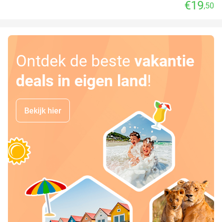
€19
,50
Ontdek de beste
vakantie
deals in eigen land
!
Bekijk hier