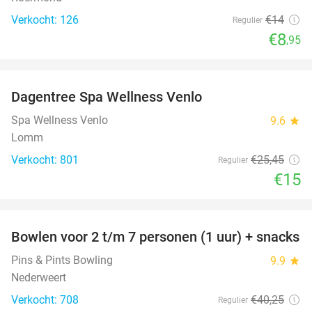
Verkocht: 126
€14
Regulier
€8
,95
favorite_border
Dagentree Spa Wellness Venlo
41%
Spa Wellness Venlo
9.6
star
Lomm
Verkocht: 801
€25
,45
Regulier
€15
favorite_border
Bowlen voor 2 t/m 7 personen (1 uur) + snacks
52%
Pins & Pints Bowling
9.9
star
Nederweert
Verkocht: 708
€40
,25
Regulier