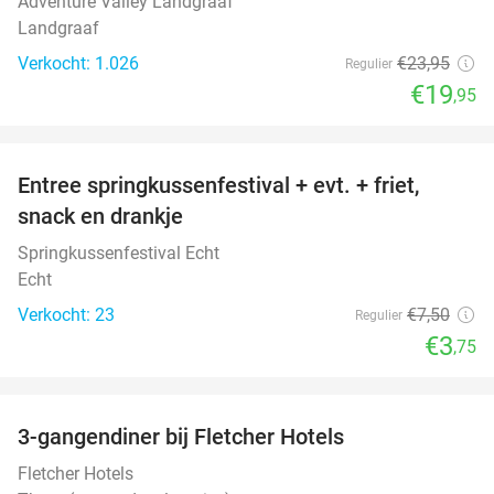
Adventure Valley Landgraaf
Landgraaf
Verkocht: 1.026
€23
,95
Regulier
€19
,95
favorite_border
Entree springkussenfestival + evt. + friet,
50%
snack en drankje
Springkussenfestival Echt
Echt
Verkocht: 23
€7
,50
Regulier
€3
,75
favorite_border
3-gangendiner bij Fletcher Hotels
42%
Fletcher Hotels