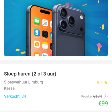
favorite_border
Sloep huren (2 of 3 uur)
26%
Sloepverhuur Limburg
9.7
star
Kessel
Verkocht: 34
€134
Regulier
€99
favorite_border