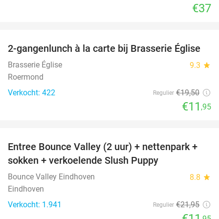
€37
favorite_border
2-gangenlunch à la carte bij Brasserie Église
39%
Brasserie Église
9.3
star
Roermond
Verkocht: 422
€19
,50
Regulier
€11
,95
favorite_border
Entree Bounce Valley (2 uur) + nettenpark +
46%
sokken + verkoelende Slush Puppy
Bounce Valley Eindhoven
8.8
star
Eindhoven
Verkocht: 1.941
€21
,95
Regulier
€11
,95