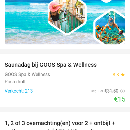
favorite_border
Saunadag bij GOOS Spa & Wellness
52%
GOOS Spa & Wellness
8.8
star
Posterholt
Verkocht: 213
€31
,50
Regulier
€15
favorite_border
1, 2 of 3 overnachting(en) voor 2 + ontbijt +
32%
NEW