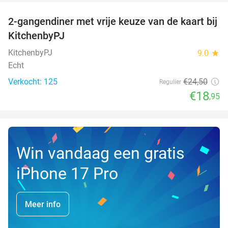
2-gangendiner met vrije keuze van de kaart bij
23%
KitchenbyPJ
KitchenbyPJ
9.0
star
Echt
Verkocht: 125
€24
,50
Regulier
€18
,95
Win vandaag een gratis
iPhone 17 Pro
Meer info