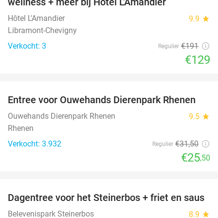
wellness + meer bij Hôtel L'Amandier
TODAY
Hôtel L'Amandier
9.9
star
Libramont-Chevigny
Verkocht: 3
€191
Regulier
€129
favorite_border
Entree voor Ouwehands Dierenpark Rhenen
19%
Ouwehands Dierenpark Rhenen
9.5
star
Rhenen
Verkocht: 3.932
€31
,50
Regulier
€25
,50
favorite_border
Dagentree voor het Steinerbos + friet en saus
37%
Belevenispark Steinerbos
8.9
star