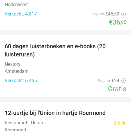
Nederweert
Verkocht: 4.817
€45
,50
Regulier
€36
,95
favorite_border
100%
60 dagen luisterboeken en e-books (20
luisteruren)
Nextory
Amsterdam
Verkocht: 6.455
€24
Regulier
Gratis
favorite_border
12-uurtje bij l'Union in hartje Roermond
36%
Restaurant l´Union
9.8
star
Roermond