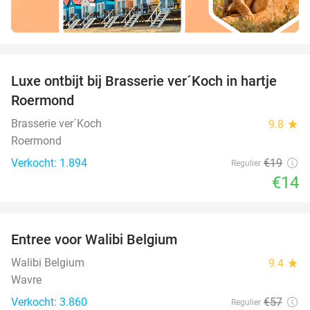
favorite_border
Luxe ontbijt bij Brasserie ver´Koch in hartje
26%
Roermond
Brasserie ver´Koch
9.8
star
Roermond
Verkocht: 1.894
€19
Regulier
€14
favorite_border
Entree voor Walibi Belgium
35%
Walibi Belgium
9.4
star
Wavre
Verkocht: 3.860
€57
Regulier