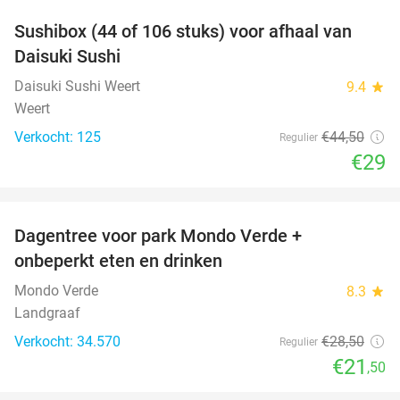
Sushibox (44 of 106 stuks) voor afhaal van
35%
Daisuki Sushi
Daisuki Sushi Weert
9.4
star
Weert
Verkocht: 125
€44
,50
Regulier
€29
favorite_border
Dagentree voor park Mondo Verde +
25%
onbeperkt eten en drinken
Mondo Verde
8.3
star
Landgraaf
Verkocht: 34.570
€28
,50
Regulier
€21
,50
favorite_border