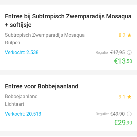
favorite_border
Entree bij Subtropisch Zwemparadijs Mosaqua
25%
+ softijsje
Subtropisch Zwemparadijs Mosaqua
8.2
star
Gulpen
Verkocht: 2.538
€17
,95
Regulier
€13
,50
favorite_border
Entree voor Bobbejaanland
40%
Bobbejaanland
9.1
star
Lichtaart
Verkocht: 20.513
€49
,90
Regulier
€29
,90
favorite_border