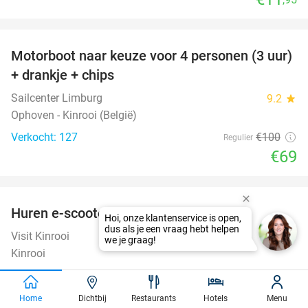
favorite_border
Motorboot naar keuze voor 4 personen (3 uur)
31%
+ drankje + chips
Sailcenter Limburg
9.2
star
Ophoven - Kinrooi (België)
Verkocht: 127
€100
Regulier
€69
favorite_border
Huren e-scooter (6 uur)
55%
Visit Kinrooi
10.0
star
Kinrooi
Verkocht: 134
€65
Regulier
€29
,50
Home
Dichtbij
Restaurants
Hotels
Menu