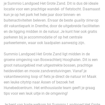
je Summio Landgoed Het Grote Zand. Dit is dus dé ideale
locatie voor een prachtige wandel- of fietstocht. Daarnaast
kun je op het park het hele jaar door binnen- en
buitenactiviteiten beleven. Ervaar de beste
quality time
op
dit vakantiepark in Drenthe, door de uitgebreide faciliteiten
en de ligging midden in de natuur. Je kunt hier ook gratis
parkeren bij je accommodatie of op het centrale
parkeerterrein, waar ook laadpalen aanwezig zijn.
Summio Landgoed Het Grote Zand ligt midden in de
groene omgeving van Boswachterij Hooghalen. Dit is een
groot natuurgebied met uitgestrekte bossen, prachtige
heidevelden en mooie zandverstuivingen. Vanaf je
vakantiewoning loop of fiets je direct de natuur in! Maak
een leuke citytrip naar Assen of bezoek het
Hunebedcentrum. Het enthousiaste team geeft je graag
tips voor een leuk uitje in de omgeving!
Je bent van harte welkom bij Summio Landgoed Het Grote