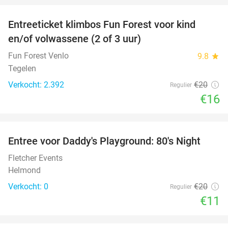
Entreeticket klimbos Fun Forest voor kind
20%
en/of volwassene (2 of 3 uur)
Fun Forest Venlo
9.8
star
Tegelen
Verkocht: 2.392
€20
Regulier
€16
favorite_border
Entree voor Daddy's Playground: 80's Night
45%
NEW
TODAY
Fletcher Events
Helmond
Verkocht: 0
€20
Regulier
€11