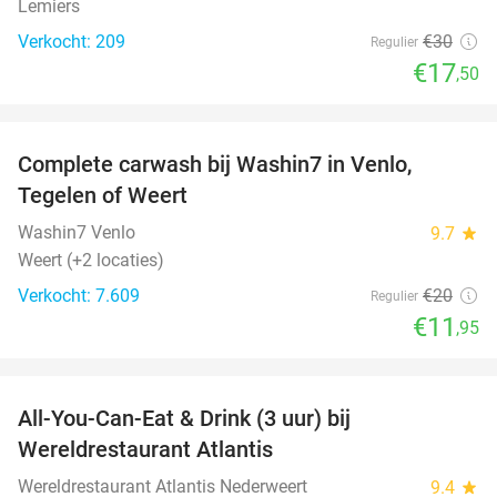
Lemiers
Verkocht: 209
€30
Regulier
€17
,50
favorite_border
Complete carwash bij Washin7 in Venlo,
40%
Tegelen of Weert
Washin7 Venlo
9.7
star
Weert (+2 locaties)
Verkocht: 7.609
€20
Regulier
€11
,95
favorite_border
All-You-Can-Eat & Drink (3 uur) bij
19%
Wereldrestaurant Atlantis
Wereldrestaurant Atlantis Nederweert
9.4
star