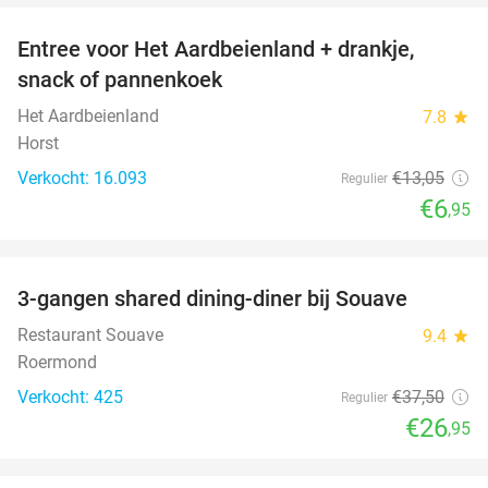
Entree voor Het Aardbeienland + drankje,
47%
snack of pannenkoek
Het Aardbeienland
7.8
star
Horst
Verkocht: 16.093
€13
,05
Regulier
€6
,95
favorite_border
3-gangen shared dining-diner bij Souave
28%
Restaurant Souave
9.4
star
Roermond
Verkocht: 425
€37
,50
Regulier
€26
,95
favorite_border