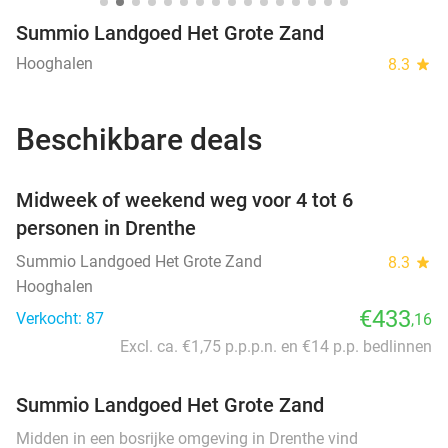
Summio Landgoed Het Grote Zand
Hooghalen
8.3
star
Beschikbare deals
favorite_border
Midweek of weekend weg voor 4 tot 6
personen in Drenthe
Summio Landgoed Het Grote Zand
8.3
star
Hooghalen
€433
Verkocht: 87
,16
Excl. ca. €1,75 p.p.p.n. en €14 p.p. bedlinnen
Summio Landgoed Het Grote Zand
Midden in een bosrijke omgeving in Drenthe vind