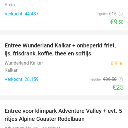
Stein
Verkocht: 44.437
€15
Regulier
€9
,50
favorite_border
Entree Wunderland Kalkar + onbeperkt friet,
32%
ijs, frisdrank, koffie, thee en softijs
Wunderland Kalkar
8.9
star
Kalkar
Verkocht: 28.159
€36
,50
Regulier
€25
favorite_border
Entree voor klimpark Adventure Valley + evt. 5
17%
ritjes Alpine Coaster Rodelbaan