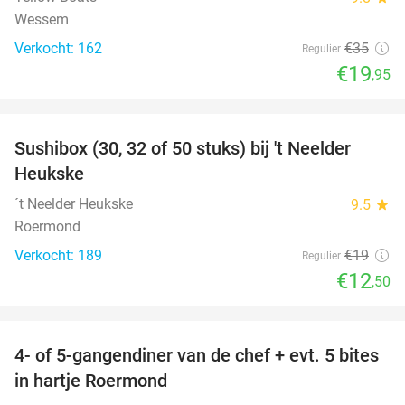
Wessem
Verkocht: 162
€35
Regulier
€19
,95
favorite_border
Sushibox (30, 32 of 50 stuks) bij 't Neelder
34%
Heukske
´t Neelder Heukske
9.5
star
Roermond
Verkocht: 189
€19
Regulier
€12
,50
favorite_border
4- of 5-gangendiner van de chef + evt. 5 bites
21%
in hartje Roermond