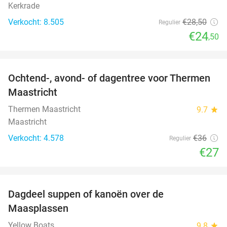
Kerkrade
Verkocht: 8.505
€28
,50
Regulier
€24
,50
favorite_border
Ochtend-, avond- of dagentree voor Thermen
25%
Maastricht
Thermen Maastricht
9.7
star
Maastricht
Verkocht: 4.578
€36
Regulier
€27
favorite_border
Dagdeel suppen of kanoën over de
43%
Maasplassen
Yellow Boats
9.8
star