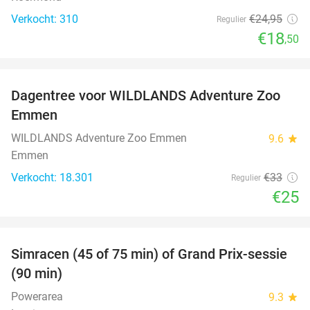
Verkocht: 310
€24
,95
Regulier
€18
,50
favorite_border
Dagentree voor WILDLANDS Adventure Zoo
24%
Emmen
WILDLANDS Adventure Zoo Emmen
9.6
star
Emmen
Verkocht: 18.301
€33
Regulier
€25
favorite_border
Simracen (45 of 75 min) of Grand Prix-sessie
42%
(90 min)
Powerarea
9.3
star