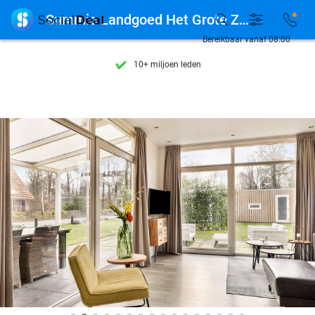
Ontdek 15.000+ deals

Summio Landgoed Het Grote Zand
7 dagen per week beschikbaar
Bereikbaar vanaf 08:00
10+ miljoen leden
9,4
op basis van
206.262 reviews
Ontdek 15.000+ deals
7 dagen per week beschikbaar
10+ miljoen leden