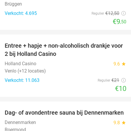
Brüggen
Verkocht: 4.695
€12
,50
Regulier
€9
,50
favorite_border
Entree + hapje + non-alcoholisch drankje voor
52%
2 bij Holland Casino
Holland Casino
9.6
star
Venlo (+12 locaties)
Verkocht: 11.063
€21
Regulier
€10
favorite_border
Dag- of avondentree sauna bij Dennenmarken
26%
Dennenmarken
9.8
star
Roermond