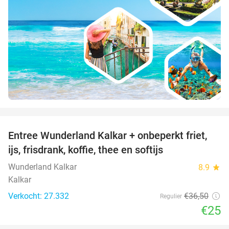
favorite_border
Entree Wunderland Kalkar + onbeperkt friet,
32%
ijs, frisdrank, koffie, thee en softijs
Wunderland Kalkar
8.9
star
Kalkar
Verkocht: 27.332
€36
,50
Regulier
€25
favorite_border