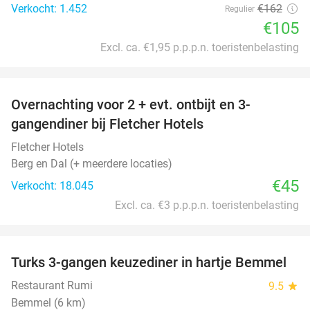
Verkocht: 1.452
€162
Regulier
€105
Excl. ca. €1,95 p.p.p.n. toeristenbelasting
favorite_border
Overnachting voor 2 + evt. ontbijt en 3-
gangendiner bij Fletcher Hotels
Fletcher Hotels
Berg en Dal (+ meerdere locaties)
€45
Verkocht: 18.045
Excl. ca. €3 p.p.p.n. toeristenbelasting
favorite_border
Turks 3-gangen keuzediner in hartje Bemmel
38%
Restaurant Rumi
9.5
star
Bemmel (6 km)