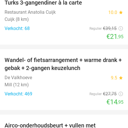
Turks 3-gangendiner à la carte
44%
Restaurant Anatolia Cuijk
10.0
star
Cuijk (8 km)
Verkocht: 68
€39
,15
Regulier
€21
,95
favorite_border
Wandel- of fietsarrangement + warme drank +
46%
gebak + 2-gangen keuzelunch
De Valkhoeve
9.5
star
Mill (12 km)
Verkocht: 469
€27
,75
Regulier
€14
,95
favorite_border
Airco-onderhoudsbeurt + vullen met
57%