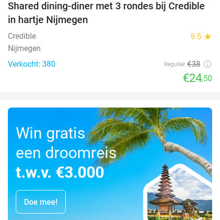
Shared dining-diner met 3 rondes bij Credible
36%
in hartje Nijmegen
Credible
9.5
star
Nijmegen
Verkocht: 380
€38
Regulier
€24
,50
Win gratis
een droomreis
t.w.v. €3.000
Doe mee!