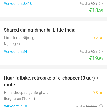
Verkocht: 20.410
€29
Regulier
€18
,50
favorite_border
Shared dining-diner bij Little India
40%
Little India Nijmegen
9.2
star
Nijmegen
Verkocht: 234
€33
Regulier
€19
,95
favorite_border
Huur fatbike, retrobike of e-chopper (3 uur) +
35%
route
Hill´s Groepsuitje Bergharen
9.8
star
Bergharen (10 km)
Verkocht: 418
€34
,50
Regulier