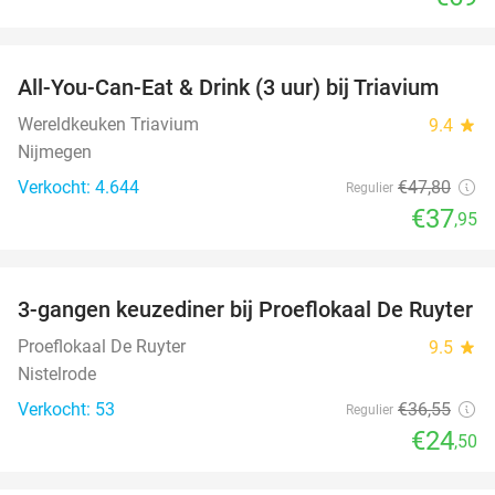
favorite_border
All-You-Can-Eat & Drink (3 uur) bij Triavium
21%
Wereldkeuken Triavium
9.4
star
Nijmegen
Verkocht: 4.644
€47
,80
Regulier
€37
,95
favorite_border
3-gangen keuzediner bij Proeflokaal De Ruyter
33%
Proeflokaal De Ruyter
9.5
star
Nistelrode
Verkocht: 53
€36
,55
Regulier
€24
,50
favorite_border