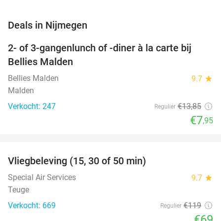
favorite_border
Deals in Nijmegen
2- of 3-gangenlunch of -diner à la carte bij
43%
Bellies Malden
Bellies Malden
9.7
star
Malden
Verkocht: 247
€13
,85
Regulier
€7
,95
favorite_border
Vliegbeleving (15, 30 of 50 min)
42%
Special Air Services
9.7
star
Teuge
Verkocht: 669
€119
Regulier
€69