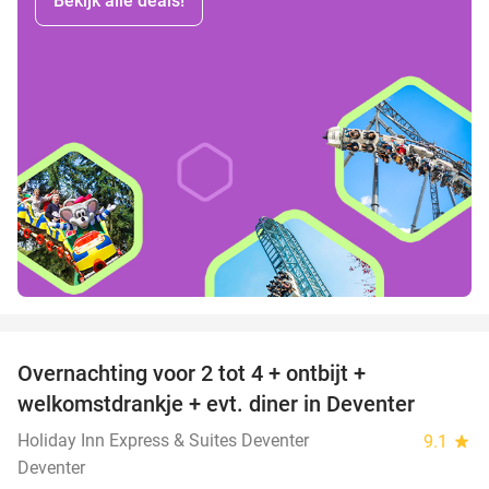
Bekijk alle deals!
favorite_border
Overnachting voor 2 tot 4 + ontbijt +
35%
welkomstdrankje + evt. diner in Deventer
Holiday Inn Express & Suites Deventer
9.1
star
Deventer