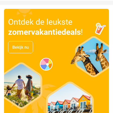
Ontdek de leukste
zomervakantiedeals
!
Bekijk nu