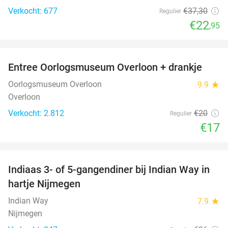
Verkocht: 677
€37
,30
Regulier
€22
,95
favorite_border
Entree Oorlogsmuseum Overloon + drankje
15%
Oorlogsmuseum Overloon
9.9
star
Overloon
Verkocht: 2.812
€20
Regulier
€17
favorite_border
Indiaas 3- of 5-gangendiner bij Indian Way in
35%
hartje Nijmegen
Indian Way
7.9
star
Nijmegen