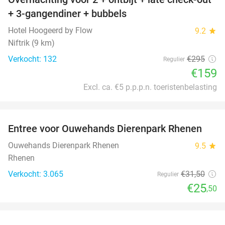
46%
+ 3-gangendiner + bubbels
Hotel Hoogeerd by Flow
9.2
star
Niftrik (9 km)
Verkocht: 132
€295
Regulier
€159
Excl. ca. €5 p.p.p.n. toeristenbelasting
favorite_border
Entree voor Ouwehands Dierenpark Rhenen
19%
Ouwehands Dierenpark Rhenen
9.5
star
Rhenen
Verkocht: 3.065
€31
,50
Regulier
€25
,50
favorite_border