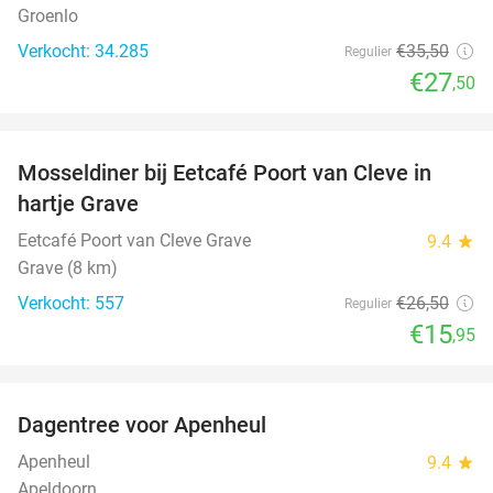
Groenlo
Verkocht: 34.285
€35
,50
Regulier
€27
,50
favorite_border
Mosseldiner bij Eetcafé Poort van Cleve in
40%
hartje Grave
Eetcafé Poort van Cleve Grave
9.4
star
Grave (8 km)
Verkocht: 557
€26
,50
Regulier
€15
,95
favorite_border
Dagentree voor Apenheul
36%
Apenheul
9.4
star
Apeldoorn