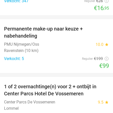
Verkocht: 347
€26
Regulier
€16
,95
favorite_border
Permanente make-up naar keuze +
50%
nabehandeling
PMU Nijmegen/Oss
10.0
star
Ravenstein (10 km)
Verkocht: 5
€199
Regulier
€99
favorite_border
1 of 2 overnachtinge(n) voor 2 + ontbijt in
13%
Center Parcs Hotel De Vossemeren
Center Parcs De Vossemeren
9.5
star
Lommel