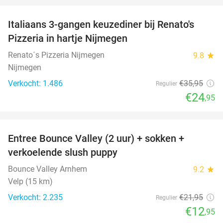
Italiaans 3-gangen keuzediner bij Renato's
31%
Pizzeria in hartje Nijmegen
Renato´s Pizzeria Nijmegen
9.8
star
Nijmegen
Verkocht: 1.486
€35
,95
Regulier
€24
,95
favorite_border
Entree Bounce Valley (2 uur) + sokken +
41%
verkoelende slush puppy
Bounce Valley Arnhem
9.2
star
Velp (15 km)
Verkocht: 2.235
€21
,95
Regulier
€12
,95