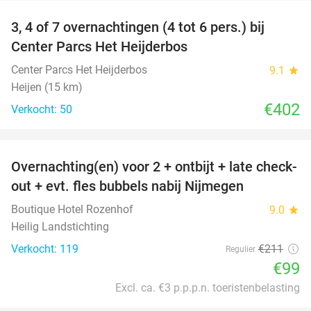
3, 4 of 7 overnachtingen (4 tot 6 pers.) bij
Center Parcs Het Heijderbos
Center Parcs Het Heijderbos
9.1
star
Heijen (15 km)
€402
Verkocht: 50
favorite_border
Overnachting(en) voor 2 + ontbijt + late check-
53%
out + evt. fles bubbels nabij Nijmegen
Boutique Hotel Rozenhof
9.0
star
Heilig Landstichting
Verkocht: 119
€211
Regulier
€99
Excl. ca. €3 p.p.p.n. toeristenbelasting
favorite_border