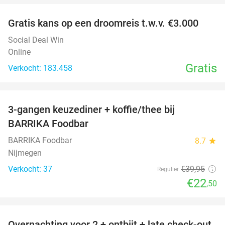
Gratis kans op een droomreis t.w.v. €3.000
Social Deal Win
Online
Gratis
Verkocht: 183.458
favorite_border
3-gangen keuzediner + koffie/thee bij
44%
BARRIKA Foodbar
BARRIKA Foodbar
8.7
star
Nijmegen
Verkocht: 37
€39
,95
Regulier
€22
,50
favorite_border
Overnachting voor 2 + ontbijt + late check-out