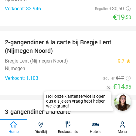
Verkocht: 32.946
€30
,50
Regulier
€19
,50
favorite_border
2-gangendiner à la carte bij Bregje Lent
12%
(Nijmegen Noord)
Bregje Lent (Nijmegen Noord)
9.7
star
Nijmegen
Verkocht: 1.103
€17
Regulier
€14
,95
favorite_border
3-gangendiner à la carte
41%
De Valkhoeve
9.5
star
Mill (12 km)
Home
Dichtbij
Restaurants
Hotels
Menu