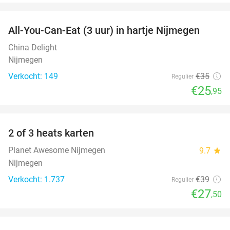
favorite_border
All-You-Can-Eat (3 uur) in hartje Nijmegen
26%
China Delight
Nijmegen
Verkocht: 149
€35
Regulier
€25
,95
favorite_border
2 of 3 heats karten
29%
Planet Awesome Nijmegen
9.7
star
Nijmegen
Verkocht: 1.737
€39
Regulier
€27
,50
favorite_border