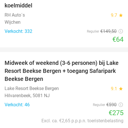
koelmiddel
RH Auto´s
9.7
star
Wijchen
Verkocht: 332
€149
,50
Regulier
€64
favorite_border
Midweek of weekend (3-6 personen) bij Lake
53%
Resort Beekse Bergen + toegang Safaripark
Beekse Bergen
Lake Resort Beekse Bergen
9.1
star
Hilvarenbeek, 5081 NJ
Verkocht: 46
€590
Regulier
€275
Excl. ca. €2,65 p.p.p.n. toeristenbelasting