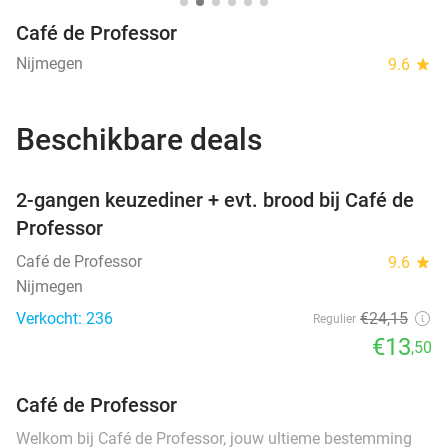
Café de Professor
Nijmegen
9.6
star
Beschikbare deals
favorite_border
2-gangen keuzediner + evt. brood bij Café de
Professor
Café de Professor
9.6
star
Nijmegen
Verkocht: 236
€24
,15
Regulier
€13
,50
Café de Professor
Welkom bij Café de Professor, jouw ultieme bestemming