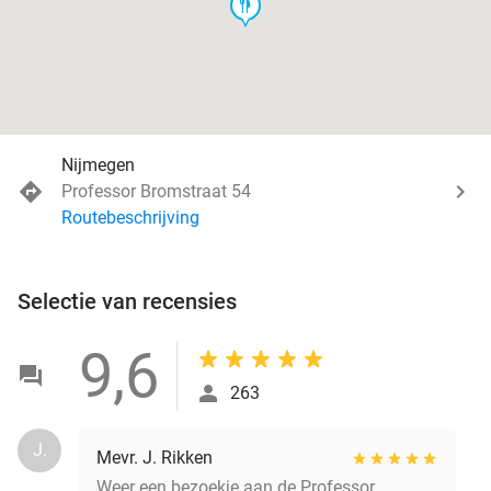
food
Nijmegen
Professor Bromstraat 54
Routebeschrijving
Selectie van recensies
9,6
263
J.
Mevr. J. Rikken
Weer een bezoekje aan de Professor