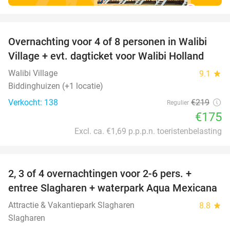
favorite_border
Overnachting voor 4 of 8 personen in Walibi
20%
Village + evt. dagticket voor Walibi Holland
Walibi Village
9.1
star
Biddinghuizen (+1 locatie)
Verkocht: 138
€219
Regulier
€175
Excl. ca. €1,69 p.p.p.n. toeristenbelasting
favorite_border
2, 3 of 4 overnachtingen voor 2-6 pers. +
55%
entree Slagharen + waterpark Aqua Mexicana
Attractie & Vakantiepark Slagharen
8.8
star
Slagharen