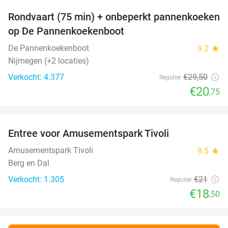
Rondvaart (75 min) + onbeperkt pannenkoeken
30%
op De Pannenkoekenboot
De Pannenkoekenboot
9.2
star
Nijmegen (+2 locaties)
Verkocht: 4.377
€29
,50
Regulier
€20
,75
favorite_border
Entree voor Amusementspark Tivoli
12%
Amusementspark Tivoli
9.5
star
Berg en Dal
Verkocht: 1.305
€21
Regulier
€18
,50