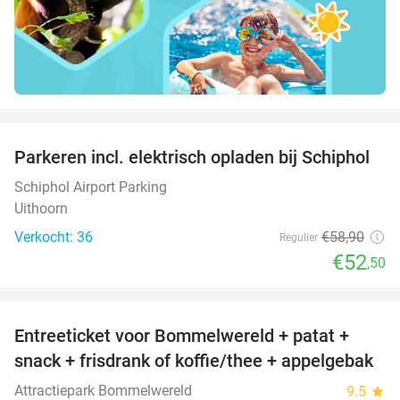
favorite_border
Parkeren incl. elektrisch opladen bij Schiphol
11%
Schiphol Airport Parking
Uithoorn
Verkocht: 36
€58
,90
Regulier
€52
,50
favorite_border
Entreeticket voor Bommelwereld + patat +
23%
snack + frisdrank of koffie/thee + appelgebak
Attractiepark Bommelwereld
9.5
star