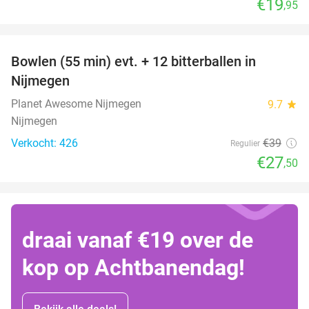
€19
,95
favorite_border
Bowlen (55 min) evt. + 12 bitterballen in
29%
Nijmegen
Planet Awesome Nijmegen
9.7
star
Nijmegen
Verkocht: 426
€39
Regulier
€27
,50
draai vanaf €19 over de
kop op Achtbanendag!