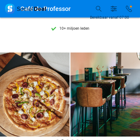
Ontdek 15.000+ deals

Café de Professor
7 dagen per week beschikbaar
Bereikbaar vanaf 07:00
10+ miljoen leden
9,4
op basis van
205.975 reviews
Ontdek 15.000+ deals
7 dagen per week beschikbaar
10+ miljoen leden