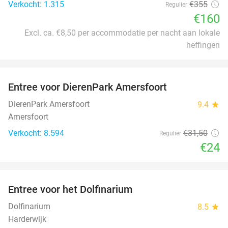
Verkocht: 1.315
€355
Regulier
€160
Excl. ca. €8,50 per accommodatie per nacht aan lokale
heffingen
favorite_border
Entree voor DierenPark Amersfoort
24%
DierenPark Amersfoort
9.4
star
Amersfoort
Verkocht: 8.594
€31
,50
Regulier
€24
favorite_border
Entree voor het Dolfinarium
36%
Dolfinarium
8.5
star
Harderwijk