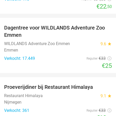
€22
,50
favorite_border
Dagentree voor WILDLANDS Adventure Zoo
24%
Emmen
WILDLANDS Adventure Zoo Emmen
9.6
star
Emmen
Verkocht: 17.449
€33
Regulier
€25
favorite_border
Proeverijdiner bij Restaurant Himalaya
40%
Restaurant Himalaya
9.1
star
Nijmegen
Verkocht: 361
€33
Regulier