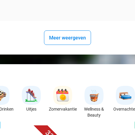
Meer weergeven
Drinken
Uitjes
Zomervakantie
Wellness &
Overnacht
Beauty
favorite_border
n