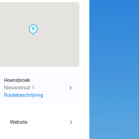
food
Hoensbroek
Nieuwstraat 1
Routebeschrijving
keyboard_arrow_right
Website