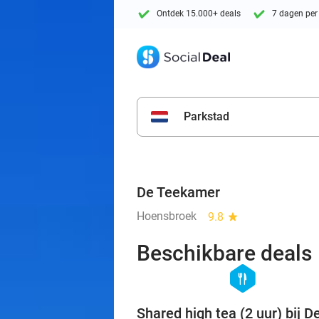
Ontdek 15.000+ deals
7 dagen per
Parkstad
De Teekamer
Hoensbroek
9.8
star
Beschikbare deals
hexagon
food
Shared high tea (2 uur) bij D