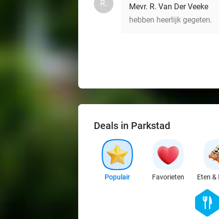
R.
Mevr. R. Van Der Veeke
hebben heerlijk gegeten.
Deals in Parkstad
Populair
Favorieten
Eten & 
hexago
food