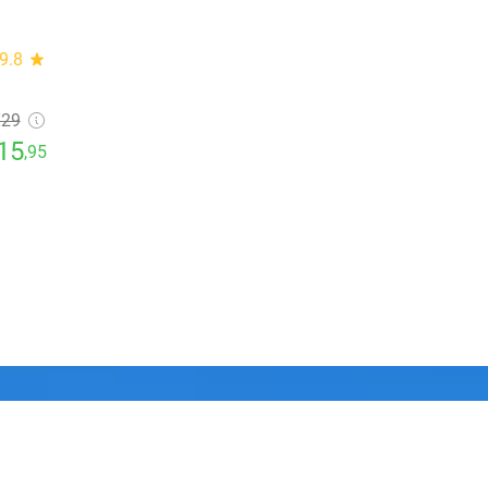
9.8
star
€29
15
,95