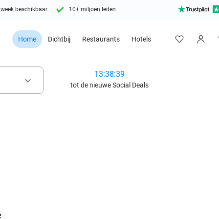
 week beschikbaar
10+ miljoen leden
Home
Dichtbij
Restaurants
Hotels
13:38:37
keyboard_arrow_down
tot de nieuwe Social Deals
favorite_border
e