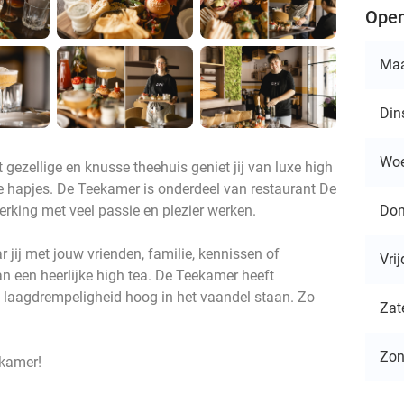
Open
Ma
Din
Wo
gezellige en knusse theehuis geniet jij van luxe high
ige hapjes. De Teekamer is onderdeel van restaurant De
Don
king met veel passie en plezier werken.
r jij met jouw vrienden, familie, kennissen of
Vri
n een heerlijke high tea. De Teekamer heeft
en laagdrempeligheid hoog in het vaandel staan. Zo
Zat
Zo
ekamer!