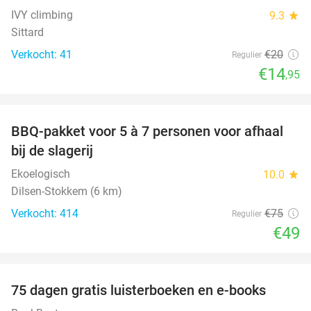
IVY climbing
9.3
star
Sittard
Verkocht: 41
€20
Regulier
€14
,95
favorite_border
BBQ-pakket voor 5 à 7 personen voor afhaal
35%
bij de slagerij
Ekoelogisch
10.0
star
Dilsen-Stokkem (6 km)
Verkocht: 414
€75
Regulier
€49
favorite_border
100%
75 dagen gratis luisterboeken en e-books