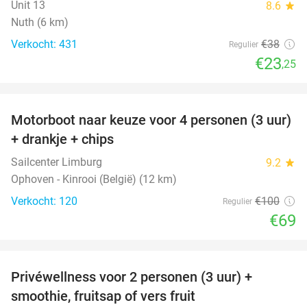
Unit 13
8.6
star
Nuth (6 km)
Verkocht: 431
€38
Regulier
€23
,25
favorite_border
Motorboot naar keuze voor 4 personen (3 uur)
31%
+ drankje + chips
Sailcenter Limburg
9.2
star
Ophoven - Kinrooi (België) (12 km)
Verkocht: 120
€100
Regulier
€69
favorite_border
Privéwellness voor 2 personen (3 uur) +
49%
smoothie, fruitsap of vers fruit