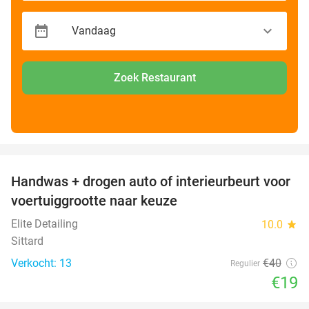
Zoek Restaurant
favorite_border
Handwas + drogen auto of interieurbeurt voor
53%
voertuiggrootte naar keuze
Elite Detailing
10.0
star
Sittard
Verkocht: 13
€40
Regulier
€19
favorite_border