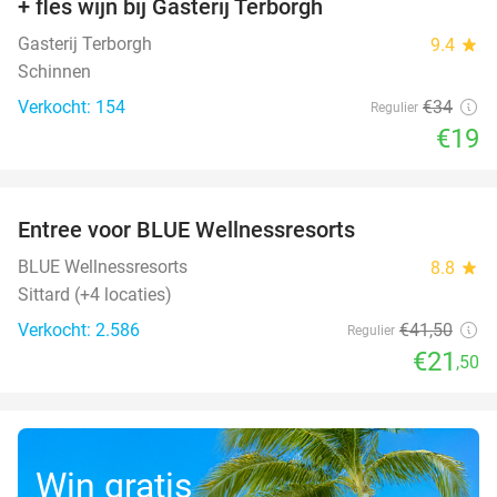
+ fles wijn bij Gasterij Terborgh
Gasterij Terborgh
9.4
star
Schinnen
Verkocht: 154
€34
Regulier
€19
favorite_border
Entree voor BLUE Wellnessresorts
48%
BLUE Wellnessresorts
8.8
star
Sittard (+4 locaties)
Verkocht: 2.586
€41
,50
Regulier
€21
,50
Win gratis