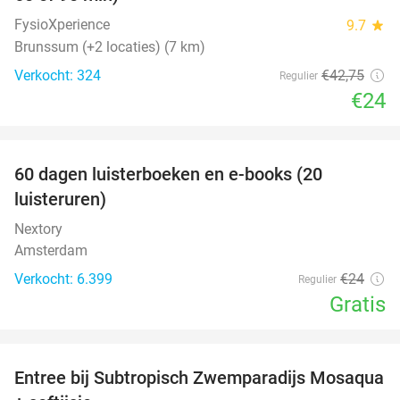
FysioXperience
9.7
star
Brunssum (+2 locaties) (7 km)
Verkocht: 324
€42
,75
Regulier
€24
favorite_border
100%
60 dagen luisterboeken en e-books (20
luisteruren)
Nextory
Amsterdam
Verkocht: 6.399
€24
Regulier
Gratis
favorite_border
Entree bij Subtropisch Zwemparadijs Mosaqua
25%