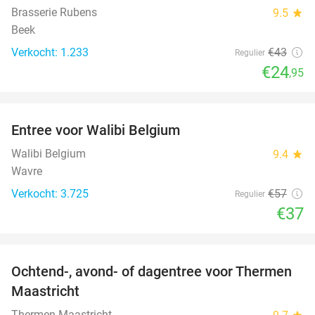
Brasserie Rubens
9.5
star
Beek
Verkocht: 1.233
€43
Regulier
€24
,95
favorite_border
Entree voor Walibi Belgium
35%
Walibi Belgium
9.4
star
Wavre
Verkocht: 3.725
€57
Regulier
€37
favorite_border
Ochtend-, avond- of dagentree voor Thermen
25%
Maastricht
Thermen Maastricht
star