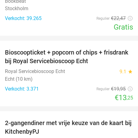
BookBeat
Stockholm
Verkocht: 39.265
€22
,47
Regulier
Gratis
favorite_border
Bioscoopticket + popcorn of chips + frisdrank
34%
bij Royal Servicebioscoop Echt
Royal Servicebioscoop Echt
9.1
star
Echt (10 km)
Verkocht: 3.371
€19
,95
Regulier
€13
,25
favorite_border
2-gangendiner met vrije keuze van de kaart bij
23%
KitchenbyPJ