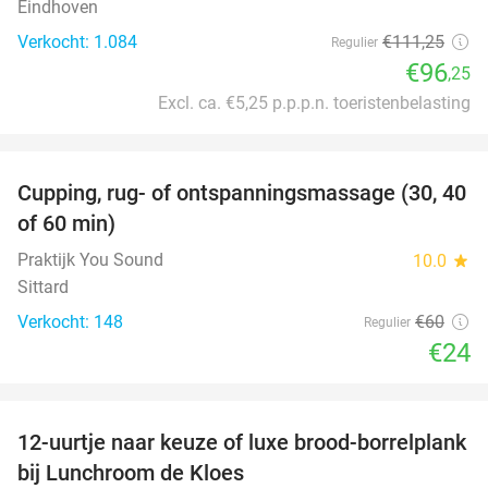
Eindhoven
Verkocht: 1.084
€111
,25
Regulier
€96
,25
Excl. ca. €5,25 p.p.p.n. toeristenbelasting
favorite_border
Cupping, rug- of ontspanningsmassage (30, 40
60%
of 60 min)
Praktijk You Sound
10.0
star
Sittard
Verkocht: 148
€60
Regulier
€24
favorite_border
12-uurtje naar keuze of luxe brood-borrelplank
21%
bij Lunchroom de Kloes