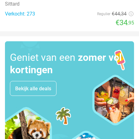
Sittard
Verkocht: 273
€44
,34
Regulier
€34
,95
Geniet van een
zomer vol
kortingen
Bekijk alle deals