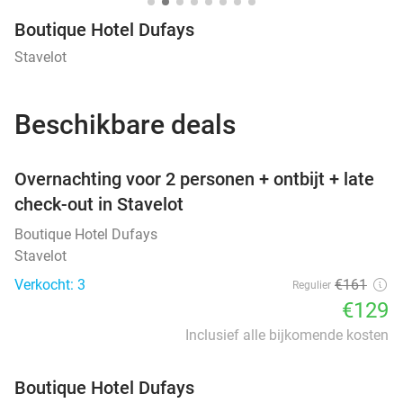
Boutique Hotel Dufays
Stavelot
Beschikbare deals
favorite_border
Overnachting voor 2 personen + ontbijt + late
check-out in Stavelot
Boutique Hotel Dufays
Stavelot
Verkocht: 3
€161
Regulier
€129
Inclusief alle bijkomende kosten
Boutique Hotel Dufays