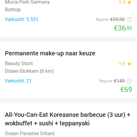
Movie Park Germany
9.4
star
Bottrop
Verkocht: 5.551
€59
,90
Regulier
€36
,90
favorite_border
Permanente make-up naar keuze
52%
Beauty Stunt
9.6
star
Dilsen-Stokkem (6 km)
Verkocht: 21
€145
Regulier
€69
favorite_border
All-You-Can-Eat Koreaanse barbecue (3 uur) +
21%
wokbuffet + sushi + teppanyaki
Ocean Paradise Sittard