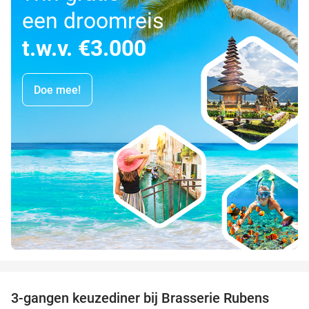
een droomreis
t.w.v. €3.000
Doe mee!
favorite_border
3-gangen keuzediner bij Brasserie Rubens
42%