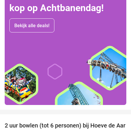
kop op Achtbanendag!
Bekijk alle deals!
favorite_border
2 uur bowlen (tot 6 personen) bij Hoeve de Aar
50%