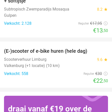
+ softijsje
Subtropisch Zwemparadijs Mosaqua
8.2
star
Gulpen
Verkocht: 2.128
€17
,95
Regulier
€13
,50
favorite_border
(E-)scooter of e-bike huren (hele dag)
25%
Scooterverhuur Limburg
9.6
star
Valkenburg (+1 locatie) (10 km)
Verkocht: 558
€30
Regulier
€22
,50
draai vanaf €19 over de