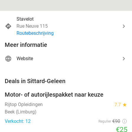
Stavelot
Rue Neuve 115
Routebeschrijving
Meer informatie
Website
favorite_border
Deals in Sittard-Geleen
Motor- of autorijlespakket naar keuze
72%
Rijtop Opleidingen
7.7
star
Beek (Limburg)
Verkocht: 12
€90
Regulier
€25