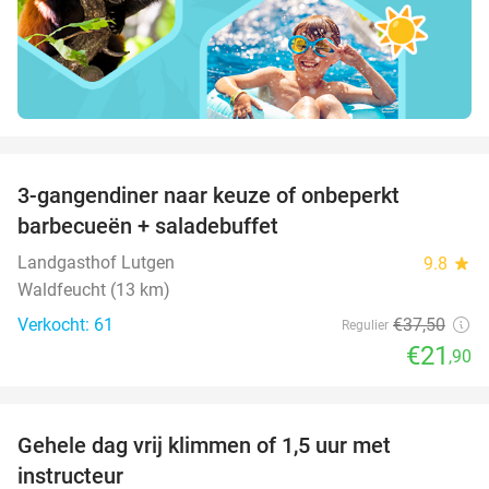
favorite_border
3-gangendiner naar keuze of onbeperkt
42%
barbecueën + saladebuffet
Landgasthof Lutgen
9.8
star
Waldfeucht (13 km)
Verkocht: 61
€37
,50
Regulier
€21
,90
favorite_border
Gehele dag vrij klimmen of 1,5 uur met
25%
instructeur