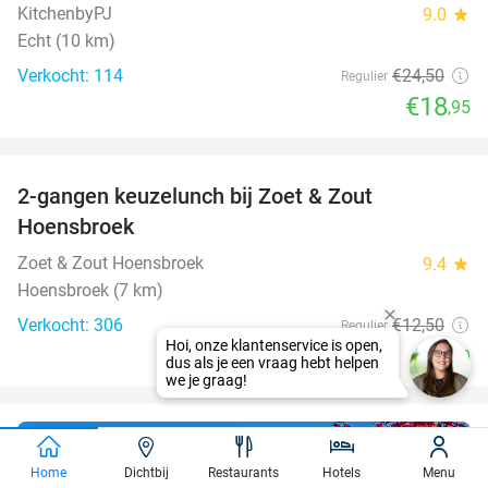
KitchenbyPJ
9.0
star
Echt (10 km)
Verkocht: 114
€24
,50
Regulier
€18
,95
favorite_border
2-gangen keuzelunch bij Zoet & Zout
48%
Hoensbroek
Zoet & Zout Hoensbroek
9.4
star
Hoensbroek (7 km)
Verkocht: 306
€12
,50
Regulier
Hoi, onze klantenservice is open,
€6
,50
dus als je een vraag hebt helpen
we je graag!
Waar gaat jouw
Home
Dichtbij
Restaurants
Hotels
Menu