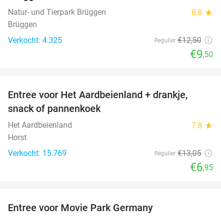
Natur- und Tierpark Brüggen
8.8
star
Brüggen
Verkocht: 4.325
€12
,50
Regulier
€9
,50
favorite_border
Entree voor Het Aardbeienland + drankje,
47%
snack of pannenkoek
Het Aardbeienland
7.8
star
Horst
Verkocht: 15.769
€13
,05
Regulier
€6
,95
favorite_border
Entree voor Movie Park Germany
38%