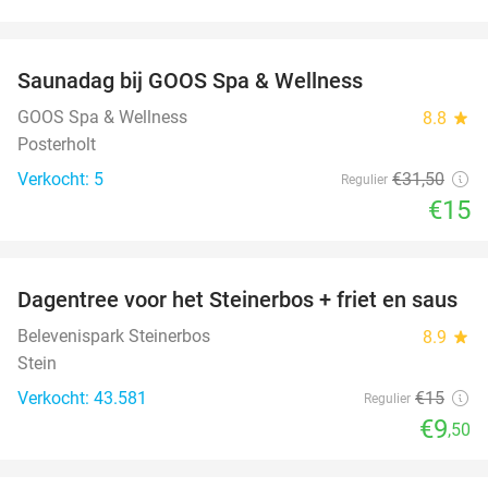
favorite_border
Saunadag bij GOOS Spa & Wellness
52%
NEW
TODAY
GOOS Spa & Wellness
8.8
star
Posterholt
Verkocht: 5
€31
,50
Regulier
€15
favorite_border
Dagentree voor het Steinerbos + friet en saus
37%
Belevenispark Steinerbos
8.9
star
Stein
Verkocht: 43.581
€15
Regulier
€9
,50
favorite_border