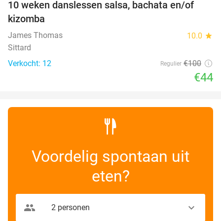
10 weken danslessen salsa, bachata en/of
56%
kizomba
James Thomas
10.0
star
Sittard
Verkocht: 12
€100
Regulier
€44
Voordelig spontaan uit
eten?