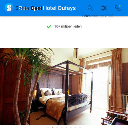
Ontdek 15.000+ deals

Boutique Hotel Dufays
7 dagen per week beschikbaar
Bereikbaar tot 23:00
10+ miljoen leden
9,4
op basis van
205.983 reviews
Ontdek 15.000+ deals
7 dagen per week beschikbaar
10+ miljoen leden