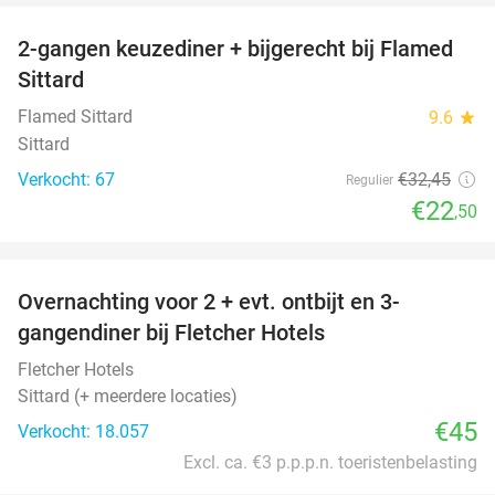
2-gangen keuzediner + bijgerecht bij Flamed
31%
Sittard
Flamed Sittard
9.6
star
Sittard
Verkocht: 67
€32
,45
Regulier
€22
,50
favorite_border
Overnachting voor 2 + evt. ontbijt en 3-
gangendiner bij Fletcher Hotels
Fletcher Hotels
Sittard (+ meerdere locaties)
€45
Verkocht: 18.057
Excl. ca. €3 p.p.p.n. toeristenbelasting