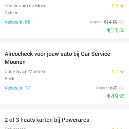
Lunchroom de Kloes
9.8
star
Geleen
Verkocht: 65
€14
,50
Regulier
€11
,50
favorite_border
Aircocheck voor jouw auto bij Car Service
44%
Moonen
Car Service Moonen
9.7
star
Beek
Verkocht: 17
€89
Regulier
€49
,95
favorite_border
2 of 3 heats karten bij Powerarea
32%