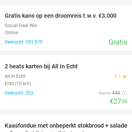
favorite_border
Gratis kans op een droomreis t.w.v. €3.000
Social Deal Win
Online
Gratis
Verkocht: 183.579
favorite_border
2 heats karten bij All In Echt
39%
All In Echt
9.1
star
Echt (10 km)
Verkocht: 253
€45
Regulier
€27
,50
favorite_border
Kaasfondue met onbeperkt stokbrood + salade
44%