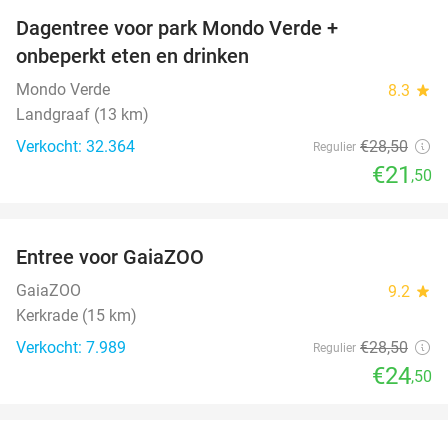
Dagentree voor park Mondo Verde +
25%
onbeperkt eten en drinken
Mondo Verde
8.3
star
Landgraaf (13 km)
Verkocht: 32.364
€28
,50
Regulier
€21
,50
favorite_border
Entree voor GaiaZOO
14%
GaiaZOO
9.2
star
Kerkrade (15 km)
Verkocht: 7.989
€28
,50
Regulier
€24
,50
favorite_border