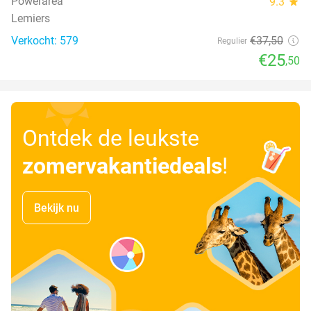
Powerarea
9.3
star
Lemiers
Verkocht: 579
€37
,50
Regulier
€25
,50
Ontdek de leukste
zomervakantiedeals
!
Bekijk nu