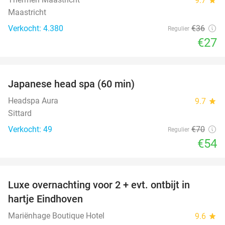
9.7
Maastricht
Verkocht: 4.380
€36
Regulier
€27
favorite_border
Japanese head spa (60 min)
23%
Headspa Aura
9.7
star
Sittard
Verkocht: 49
€70
Regulier
€54
favorite_border
Luxe overnachting voor 2 + evt. ontbijt in
14%
hartje Eindhoven
Mariënhage Boutique Hotel
9.6
star