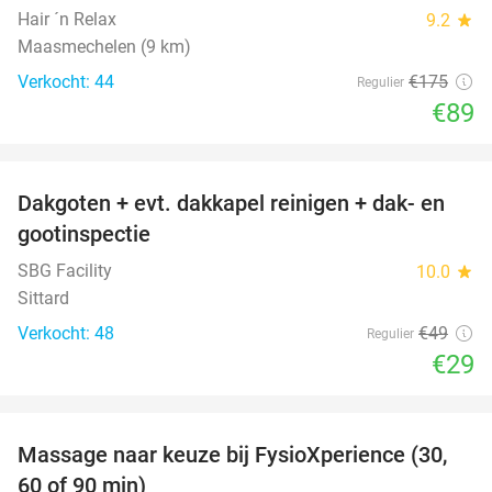
Hair ´n Relax
9.2
star
Maasmechelen (9 km)
Verkocht: 44
€175
Regulier
€89
favorite_border
Dakgoten + evt. dakkapel reinigen + dak- en
41%
gootinspectie
SBG Facility
10.0
star
Sittard
Verkocht: 48
€49
Regulier
€29
favorite_border
Massage naar keuze bij FysioXperience (30,
44%
60 of 90 min)