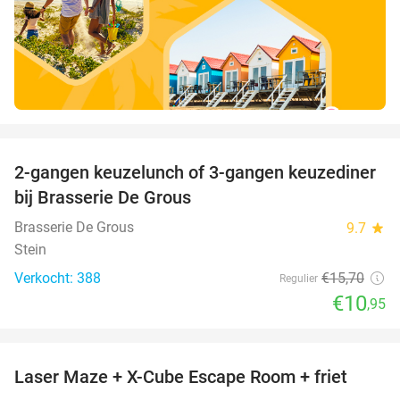
favorite_border
2-gangen keuzelunch of 3-gangen keuzediner
30%
bij Brasserie De Grous
Brasserie De Grous
9.7
star
Stein
Verkocht: 388
€15
,70
Regulier
€10
,95
favorite_border
Laser Maze + X-Cube Escape Room + friet
39%