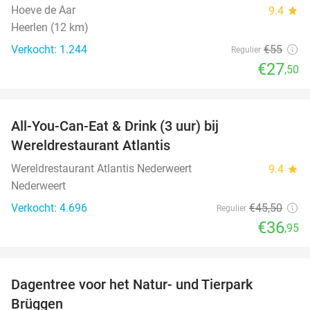
Hoeve de Aar
9.4
star
Heerlen (12 km)
Verkocht: 1.244
€55
Regulier
€27
,50
favorite_border
All-You-Can-Eat & Drink (3 uur) bij
19%
Wereldrestaurant Atlantis
Wereldrestaurant Atlantis Nederweert
9.4
star
Nederweert
Verkocht: 4.696
€45
,50
Regulier
€36
,95
favorite_border
Dagentree voor het Natur- und Tierpark
24%
Brüggen