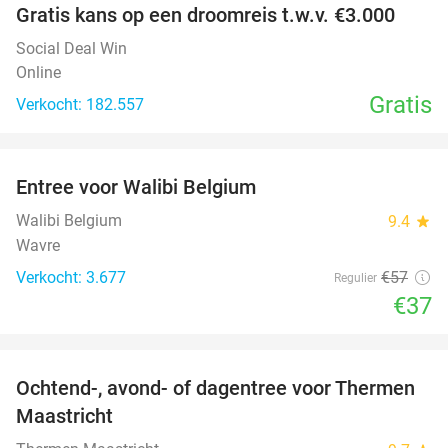
Gratis kans op een droomreis t.w.v. €3.000
Social Deal Win
Online
Gratis
Verkocht: 182.557
favorite_border
Entree voor Walibi Belgium
35%
Walibi Belgium
9.4
star
Wavre
Verkocht: 3.677
€57
Regulier
€37
favorite_border
Ochtend-, avond- of dagentree voor Thermen
25%
Maastricht