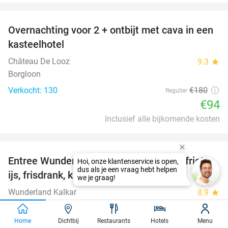
favorite_border
Overnachting voor 2 + ontbijt met cava in een
48%
kasteelhotel
Château De Looz
9.3
star
Borgloon
Verkocht: 130
€180
Regulier
€94
Inclusief alle bijkomende kosten
favorite_border
Entree Wunderland Kalkar + onbeperkt friet,
32%
ijs, frisdrank, koffie, thee en softijs
Wunderland Kalkar
8.9
star
Kalkar
Verkocht: 27.103
€36
,50
Home
Dichtbij
Restaurants
Hotels
Menu
Regulier