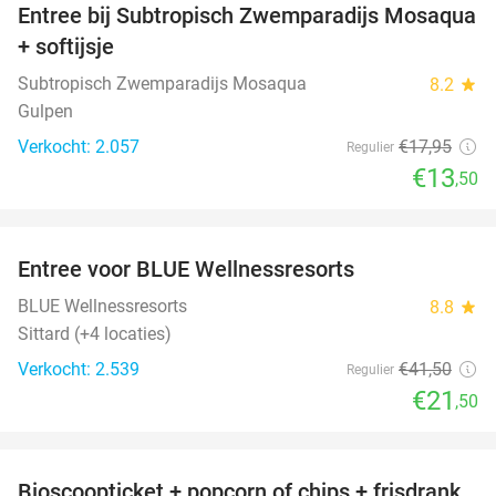
Entree bij Subtropisch Zwemparadijs Mosaqua
25%
+ softijsje
Subtropisch Zwemparadijs Mosaqua
8.2
star
Gulpen
Verkocht: 2.057
€17
,95
Regulier
€13
,50
favorite_border
Entree voor BLUE Wellnessresorts
48%
BLUE Wellnessresorts
8.8
star
Sittard (+4 locaties)
Verkocht: 2.539
€41
,50
Regulier
€21
,50
favorite_border
Bioscoopticket + popcorn of chips + frisdrank