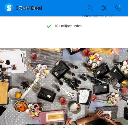
Ontdek 15.000+ deals

Creaflex
7 dagen per week beschikbaar
Bereikbaar tot 23:00
10+ miljoen leden
9,4
op basis van
205.869 reviews
Ontdek 15.000+ deals
7 dagen per week beschikbaar
10+ miljoen leden