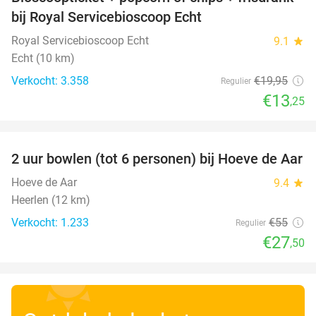
34%
bij Royal Servicebioscoop Echt
Royal Servicebioscoop Echt
9.1
star
Echt (10 km)
Verkocht: 3.358
€19
,95
Regulier
€13
,25
favorite_border
2 uur bowlen (tot 6 personen) bij Hoeve de Aar
50%
Hoeve de Aar
9.4
star
Heerlen (12 km)
Verkocht: 1.233
€55
Regulier
€27
,50