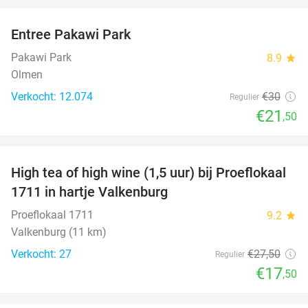
Entree Pakawi Park
28%
Pakawi Park
8.9
star
Olmen
Verkocht: 12.074
€30
Regulier
€21
,50
favorite_border
High tea of high wine (1,5 uur) bij Proeflokaal
36%
1711 in hartje Valkenburg
Proeflokaal 1711
9.2
star
Valkenburg (11 km)
Verkocht: 27
€27
,50
Regulier
€17
,50
favorite_border