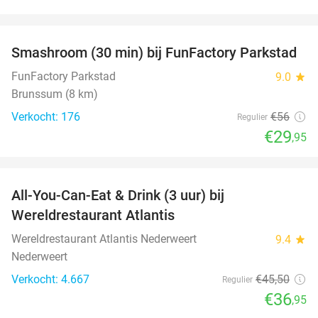
favorite_border
Smashroom (30 min) bij FunFactory Parkstad
47%
FunFactory Parkstad
9.0
star
Brunssum (8 km)
Verkocht: 176
€56
Regulier
€29
,95
favorite_border
All-You-Can-Eat & Drink (3 uur) bij
19%
Wereldrestaurant Atlantis
Wereldrestaurant Atlantis Nederweert
9.4
star
Nederweert
Verkocht: 4.667
€45
,50
Regulier
€36
,95