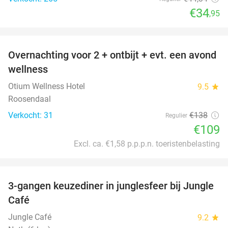
€34
,95
favorite_border
Overnachting voor 2 + ontbijt + evt. een avond
21%
wellness
Otium Wellness Hotel
9.5
star
Roosendaal
Verkocht: 31
€138
Regulier
€109
Excl. ca. €1,58 p.p.p.n. toeristenbelasting
favorite_border
3-gangen keuzediner in junglesfeer bij Jungle
21%
Café
Jungle Café
9.2
star