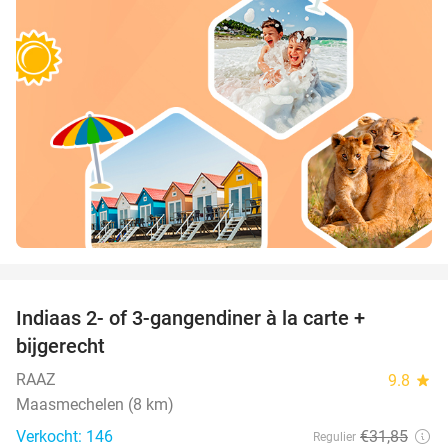
favorite_border
Indiaas 2- of 3-gangendiner à la carte +
22%
bijgerecht
RAAZ
9.8
star
Maasmechelen (8 km)
Verkocht: 146
€31
,85
Regulier