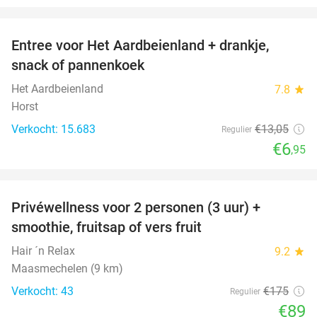
favorite_border
Entree voor Het Aardbeienland + drankje,
47%
snack of pannenkoek
Het Aardbeienland
7.8
star
Horst
Verkocht: 15.683
€13
,05
Regulier
€6
,95
favorite_border
Privéwellness voor 2 personen (3 uur) +
49%
smoothie, fruitsap of vers fruit
Hair ´n Relax
9.2
star
Maasmechelen (9 km)
Verkocht: 43
€175
Regulier
€89