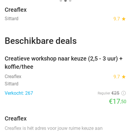
Creaflex
Sittard
9.7
star
Beschikbare deals
favorite_border
Creatieve workshop naar keuze (2,5 - 3 uur) +
koffie/thee
Creaflex
9.7
star
Sittard
Verkocht: 267
€25
Regulier
€17
,50
Creaflex
Creaflex is hét adres voor jouw ruime keuze aan