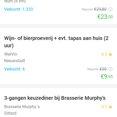
Nuth (6 km)
Verkocht: 1.333
€29
,80
Regulier
€23
,50
favorite_border
Wijn- of bierproeverij + evt. tapas aan huis (2
50%
uur)
WerVin
9.5
star
Nieuwstadt
Verkocht: 6
€20
Regulier
€9
,95
favorite_border
3-gangen keuzediner bij Brasserie Murphy's
35%
Brasserie Murphy´s
9.7
star
Sittard