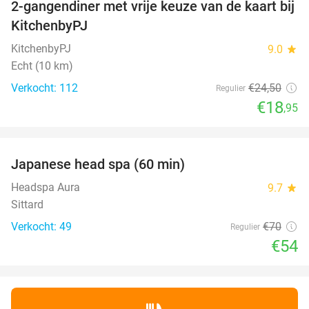
2-gangendiner met vrije keuze van de kaart bij
23%
KitchenbyPJ
KitchenbyPJ
9.0
star
Echt (10 km)
Verkocht: 112
€24
,50
Regulier
€18
,95
favorite_border
Japanese head spa (60 min)
23%
Headspa Aura
9.7
star
Sittard
Verkocht: 49
€70
Regulier
€54