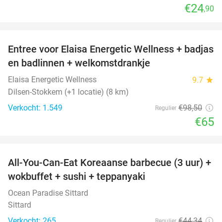
€24
,90
favorite_border
Entree voor Elaisa Energetic Wellness + badjas
34%
en badlinnen + welkomstdrankje
Elaisa Energetic Wellness
9.7
star
Dilsen-Stokkem (+1 locatie) (8 km)
Verkocht: 1.549
€98
,50
Regulier
€65
favorite_border
All-You-Can-Eat Koreaanse barbecue (3 uur) +
21%
wokbuffet + sushi + teppanyaki
Ocean Paradise Sittard
Sittard
Verkocht: 265
€44
,34
Regulier