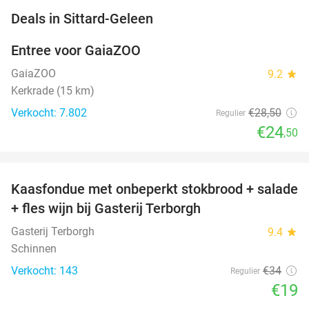
favorite_border
Deals in Sittard-Geleen
Entree voor GaiaZOO
14%
GaiaZOO
9.2
star
Kerkrade (15 km)
Verkocht: 7.802
€28
,50
Regulier
€24
,50
favorite_border
Kaasfondue met onbeperkt stokbrood + salade
44%
+ fles wijn bij Gasterij Terborgh
Gasterij Terborgh
9.4
star
Schinnen
Verkocht: 143
€34
Regulier
€19