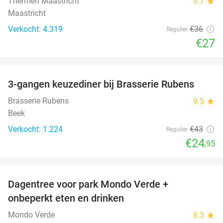
Thermen Maastricht
9.7
star
Maastricht
Verkocht: 4.319
€36
Regulier
€27
favorite_border
3-gangen keuzediner bij Brasserie Rubens
42%
Brasserie Rubens
9.5
star
Beek
Verkocht: 1.224
€43
Regulier
€24
,95
favorite_border
Dagentree voor park Mondo Verde +
25%
onbeperkt eten en drinken
Mondo Verde
8.3
star