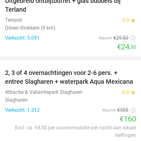
Uitgebreid ontbijtbuffet + glas bubbels bij
17%
Terland
Terland
9.9
star
Dilsen-Stokkem (9 km)
Verkocht: 5.091
€29
,50
Regulier
€24
,50
favorite_border
2, 3 of 4 overnachtingen voor 2-6 pers. +
55%
entree Slagharen + waterpark Aqua Mexicana
Attractie & Vakantiepark Slagharen
8.8
star
Slagharen
Verkocht: 1.312
€355
Regulier
€160
Excl. ca. €8,50 per accommodatie per nacht aan lokale
heffingen