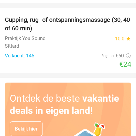
favorite_border
Cupping, rug- of ontspanningsmassage (30, 40
60%
of 60 min)
Praktijk You Sound
10.0
star
Sittard
Verkocht: 145
€60
Regulier
€24
Ontdek de beste
vakantie
deals in eigen land
!
Bekijk hier