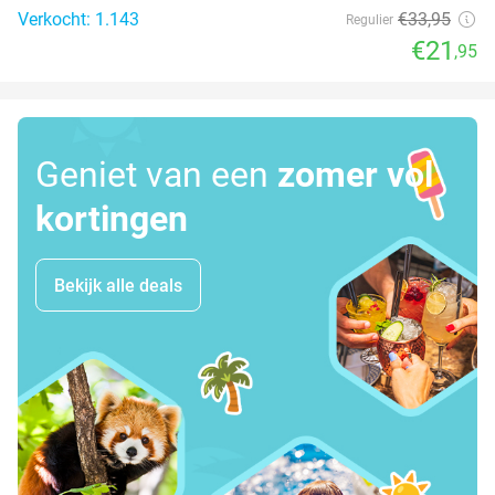
Verkocht: 1.143
€33
,95
Regulier
€21
,95
Geniet van een
zomer vol
kortingen
Bekijk alle deals