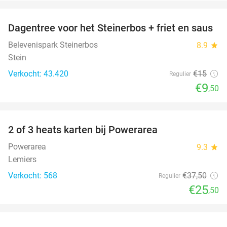
favorite_border
Dagentree voor het Steinerbos + friet en saus
37%
Belevenispark Steinerbos
8.9
star
Stein
Verkocht: 43.420
€15
Regulier
€9
,50
favorite_border
2 of 3 heats karten bij Powerarea
32%
Powerarea
9.3
star
Lemiers
Verkocht: 568
€37
,50
Regulier
€25
,50
favorite_border