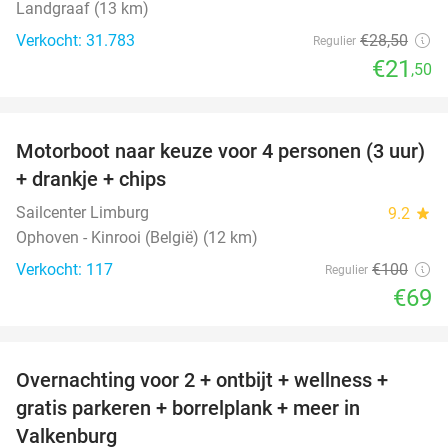
Landgraaf (13 km)
Verkocht: 31.783
€28
,50
Regulier
€21
,50
favorite_border
Motorboot naar keuze voor 4 personen (3 uur)
31%
+ drankje + chips
Sailcenter Limburg
9.2
star
Ophoven - Kinrooi (België) (12 km)
Verkocht: 117
€100
Regulier
€69
favorite_border
Overnachting voor 2 + ontbijt + wellness +
33%
gratis parkeren + borrelplank + meer in
Valkenburg