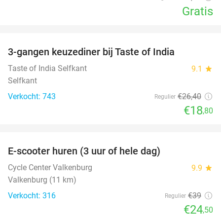
Gratis
favorite_border
3-gangen keuzediner bij Taste of India
29%
Taste of India Selfkant
9.1
star
Selfkant
Verkocht: 743
€26
,40
Regulier
€18
,80
favorite_border
E-scooter huren (3 uur of hele dag)
37%
Cycle Center Valkenburg
9.9
star
Valkenburg (11 km)
Verkocht: 316
€39
Regulier
€24
,50