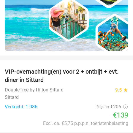
favorite_border
VIP-overnachting(en) voor 2 + ontbijt + evt.
33%
diner in Sittard
DoubleTree by Hilton Sittard
9.5
star
Sittard
Verkocht: 1.086
€206
Regulier
€139
Excl. ca. €5,75 p.p.p.n. toeristenbelasting
favorite_border