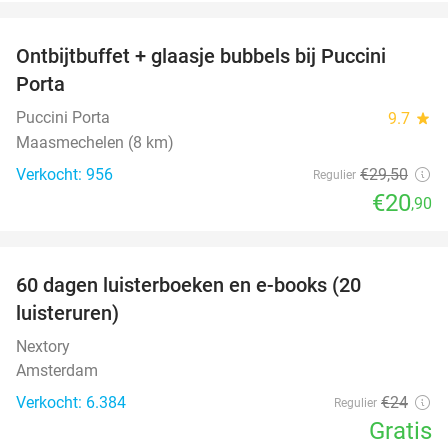
favorite_border
Ontbijtbuffet + glaasje bubbels bij Puccini
29%
Porta
Puccini Porta
9.7
star
Maasmechelen (8 km)
Verkocht: 956
€29
,50
Regulier
€20
,90
favorite_border
100%
60 dagen luisterboeken en e-books (20
luisteruren)
Nextory
Amsterdam
Verkocht: 6.384
€24
Regulier
Gratis