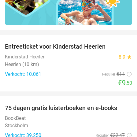
favorite_border
Entreeticket voor Kinderstad Heerlen
32%
Kinderstad Heerlen
8.9
star
Heerlen (10 km)
Verkocht: 10.061
€14
Regulier
€9
,50
favorite_border
100%
75 dagen gratis luisterboeken en e-books
BookBeat
Stockholm
Verkocht: 39.250
€22
,47
Regulier