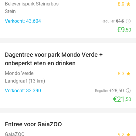
Belevenispark Steinerbos
8.9
star
Stein
Verkocht: 43.604
€15
Regulier
€9
,50
favorite_border
Dagentree voor park Mondo Verde +
25%
onbeperkt eten en drinken
Mondo Verde
8.3
star
Landgraaf (13 km)
Verkocht: 32.390
€28
,50
Regulier
€21
,50
favorite_border
Entree voor GaiaZOO
14%
GaiaZOO
9.2
star