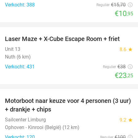
Verkocht: 388
€15
,70
Regulier
€10
,95
favorite_border
Laser Maze + X-Cube Escape Room + friet
39%
Unit 13
8.6
star
Nuth (6 km)
Verkocht: 431
€38
Regulier
€23
,25
favorite_border
Motorboot naar keuze voor 4 personen (3 uur)
31%
+ drankje + chips
Sailcenter Limburg
9.2
star
Ophoven - Kinrooi (België) (12 km)
Verkocht: 120
€100
Regulier