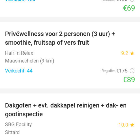
€69
favorite_border
Privéwellness voor 2 personen (3 uur) +
49%
smoothie, fruitsap of vers fruit
Hair ´n Relax
9.2
star
Maasmechelen (9 km)
Verkocht: 44
€175
Regulier
€89
favorite_border
Dakgoten + evt. dakkapel reinigen + dak- en
41%
gootinspectie
SBG Facility
10.0
star
Sittard