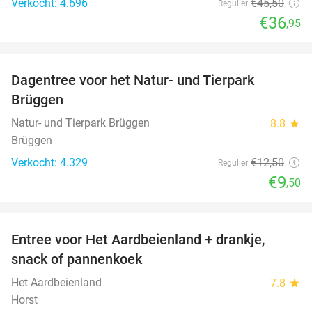
Verkocht: 4.696
€45
,50
Regulier
€36
,95
favorite_border
Dagentree voor het Natur- und Tierpark
24%
Brüggen
Natur- und Tierpark Brüggen
8.8
star
Brüggen
Verkocht: 4.329
€12
,50
Regulier
€9
,50
favorite_border
Entree voor Het Aardbeienland + drankje,
47%
snack of pannenkoek
Het Aardbeienland
7.8
star
Horst