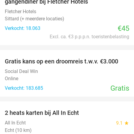
gangendiner bij Fletcher Hotels
Fletcher Hotels
Sittard (+ meerdere locaties)
€45
Verkocht: 18.063
Excl. ca. €3 p.p.p.n. toeristenbelasting
favorite_border
Gratis kans op een droomreis t.w.v. €3.000
Social Deal Win
Online
Gratis
Verkocht: 183.685
favorite_border
2 heats karten bij All In Echt
39%
All In Echt
9.1
star
Echt (10 km)