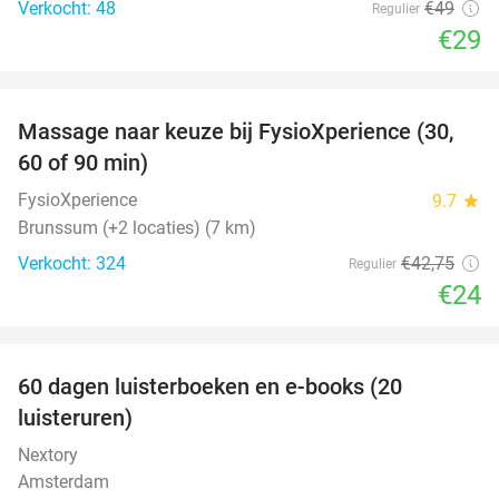
Verkocht: 48
€49
Regulier
€29
favorite_border
Massage naar keuze bij FysioXperience (30,
44%
60 of 90 min)
FysioXperience
9.7
star
Brunssum (+2 locaties) (7 km)
Verkocht: 324
€42
,75
Regulier
€24
favorite_border
100%
60 dagen luisterboeken en e-books (20
luisteruren)
Nextory
Amsterdam