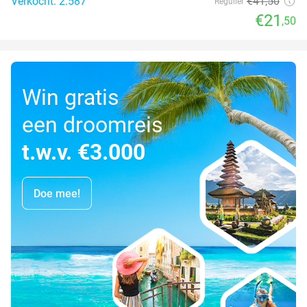
Verkocht: 2.587
€41
,50
Regulier
€21
,50
Win gratis
een droomreis
t.w.v. €3.000
Doe mee!