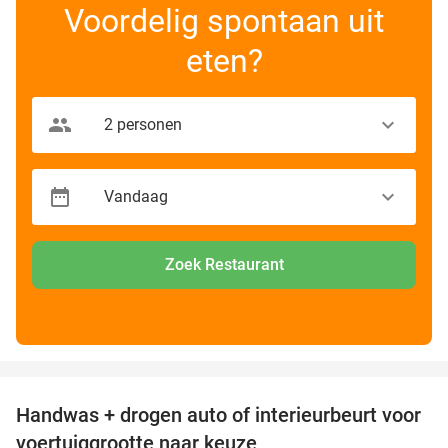
Voordelig spontaan uit
eten?
Zoek Restaurant
favorite_border
Handwas + drogen auto of interieurbeurt voor
53%
voertuiggrootte naar keuze