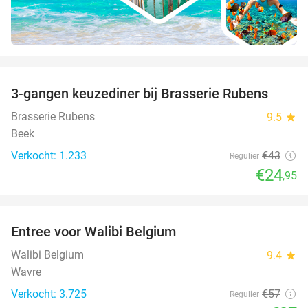
favorite_border
3-gangen keuzediner bij Brasserie Rubens
42%
Brasserie Rubens
9.5
star
Beek
Verkocht: 1.233
€43
Regulier
€24
,95
favorite_border
Entree voor Walibi Belgium
35%
Walibi Belgium
9.4
star
Wavre
Verkocht: 3.725
€57
Regulier