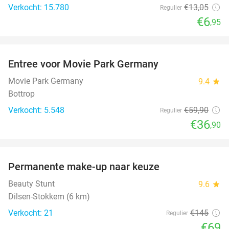
Verkocht: 15.780
€13
,05
Regulier
€6
,95
favorite_border
Entree voor Movie Park Germany
38%
Movie Park Germany
9.4
star
Bottrop
Verkocht: 5.548
€59
,90
Regulier
€36
,90
favorite_border
Permanente make-up naar keuze
52%
Beauty Stunt
9.6
star
Dilsen-Stokkem (6 km)
Verkocht: 21
€145
Regulier
€69