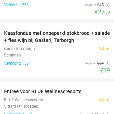
Verkocht: 253
€45
Regulier
€27
,50
favorite_border
Kaasfondue met onbeperkt stokbrood + salade
44%
+ fles wijn bij Gasterij Terborgh
Gasterij Terborgh
9.4
star
Schinnen
Verkocht: 156
€34
Regulier
€19
favorite_border
Entree voor BLUE Wellnessresorts
48%
BLUE Wellnessresorts
8.8
star
Sittard (+4 locaties)