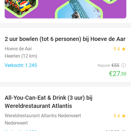
favorite_border
2 uur bowlen (tot 6 personen) bij Hoeve de Aar
50%
Hoeve de Aar
9.4
star
Heerlen (12 km)
Verkocht: 1.245
€55
Regulier
€27
,50
favorite_border
All-You-Can-Eat & Drink (3 uur) bij
19%
Wereldrestaurant Atlantis
Wereldrestaurant Atlantis Nederweert
9.4
star
Nederweert