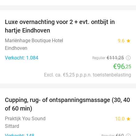
favorite_border
Luxe overnachting voor 2 + evt. ontbijt in
14%
hartje Eindhoven
Mariënhage Boutique Hotel
9.6
star
Eindhoven
Verkocht: 1.084
€111
,25
Regulier
€96
,25
Excl. ca. €5,25 p.p.p.n. toeristenbelasting
favorite_border
Cupping, rug- of ontspanningsmassage (30, 40
60%
of 60 min)
Praktijk You Sound
10.0
star
Sittard
Verkocht: 148
€60
Regulier