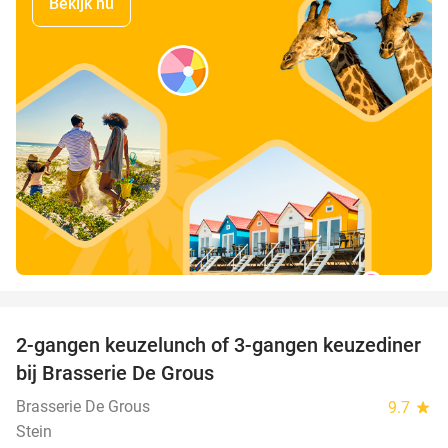
Bekijk nu
favorite_border
2-gangen keuzelunch of 3-gangen keuzediner
30%
bij Brasserie De Grous
Brasserie De Grous
9.7
star
Stein