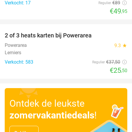
Verkocht: 17
€89
Regulier
€49
,95
favorite_border
2 of 3 heats karten bij Powerarea
32%
Powerarea
9.3
star
Lemiers
Verkocht: 583
€37
,50
Regulier
€25
,50
Ontdek de leukste
zomervakantiedeals
!