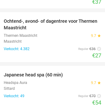
€37
favorite_border
Ochtend-, avond- of dagentree voor Thermen
25%
Maastricht
Thermen Maastricht
9.7
star
Maastricht
Verkocht: 4.382
€36
Regulier
€27
favorite_border
Japanese head spa (60 min)
23%
Headspa Aura
9.7
star
Sittard
Verkocht: 49
€70
Regulier
€54