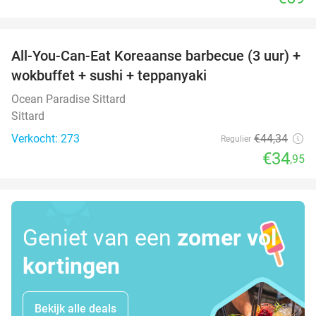
favorite_border
All-You-Can-Eat Koreaanse barbecue (3 uur) +
21%
wokbuffet + sushi + teppanyaki
Ocean Paradise Sittard
Sittard
Verkocht: 273
€44
,34
Regulier
€34
,95
Geniet van een
zomer vol
kortingen
Bekijk alle deals