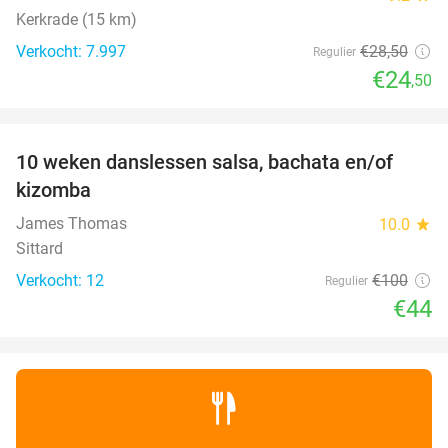
Kerkrade (15 km)
Verkocht: 7.997
€28
,50
Regulier
€24
,50
favorite_border
10 weken danslessen salsa, bachata en/of
56%
kizomba
James Thomas
10.0
star
Sittard
Verkocht: 12
€100
Regulier
€44