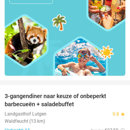
favorite_border
3-gangendiner naar keuze of onbeperkt
42%
barbecueën + saladebuffet
Landgasthof Lutgen
9.8
star
Waldfeucht (13 km)