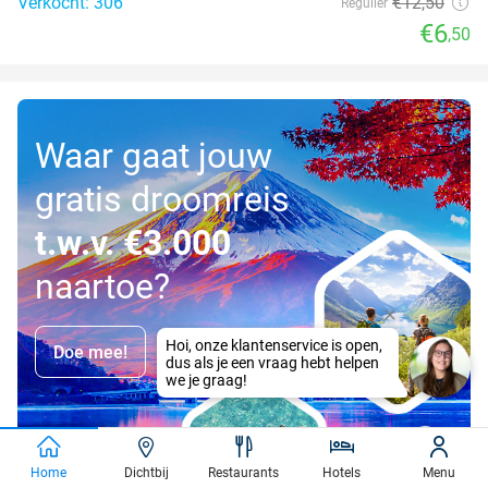
Verkocht: 306
€12
,50
Regulier
€6
,50
Waar gaat jouw
gratis droomreis
t.w.v. €3.000
naartoe?
Doe mee!
Home
Dichtbij
Restaurants
Hotels
Menu