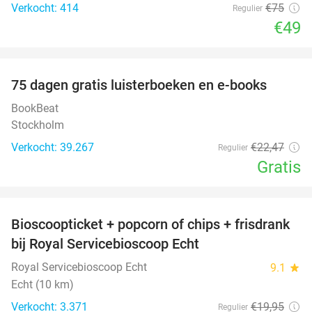
Verkocht: 414
€75
Regulier
€49
favorite_border
100%
75 dagen gratis luisterboeken en e-books
BookBeat
Stockholm
Verkocht: 39.267
€22
,47
Regulier
Gratis
favorite_border
Bioscoopticket + popcorn of chips + frisdrank
34%
bij Royal Servicebioscoop Echt
Royal Servicebioscoop Echt
9.1
star
Echt (10 km)
Verkocht: 3.371
€19
,95
Regulier