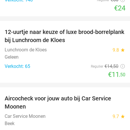
€24
favorite_border
12-uurtje naar keuze of luxe brood-borrelplank
21%
bij Lunchroom de Kloes
Lunchroom de Kloes
9.8
star
Geleen
Verkocht: 65
€14
,50
Regulier
€11
,50
favorite_border
Aircocheck voor jouw auto bij Car Service
44%
Moonen
Car Service Moonen
9.7
star
Beek