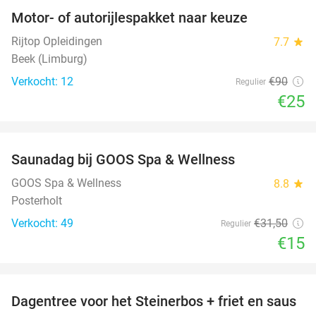
Motor- of autorijlespakket naar keuze
72%
Rijtop Opleidingen
7.7
star
Beek (Limburg)
Verkocht: 12
€90
Regulier
€25
favorite_border
Saunadag bij GOOS Spa & Wellness
52%
NEW
TODAY
GOOS Spa & Wellness
8.8
star
Posterholt
Verkocht: 49
€31
,50
Regulier
€15
favorite_border
Dagentree voor het Steinerbos + friet en saus
37%