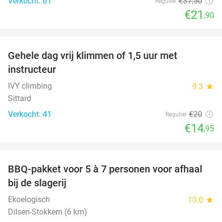
Verkocht: 61
€37
,50
Regulier
€21
,90
favorite_border
Gehele dag vrij klimmen of 1,5 uur met
25%
instructeur
IVY climbing
9.3
star
Sittard
Verkocht: 41
€20
Regulier
€14
,95
favorite_border
BBQ-pakket voor 5 à 7 personen voor afhaal
35%
bij de slagerij
Ekoelogisch
10.0
star
Dilsen-Stokkem (6 km)