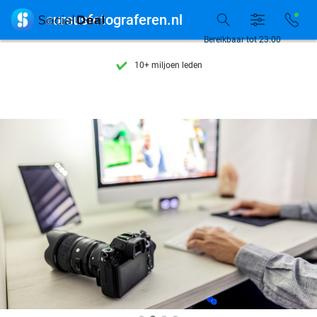
Ontdek 15.000+ deals

cursusfotograferen.nl
7 dagen per week beschikbaar
Bereikbaar tot 23:00
10+ miljoen leden
9,4
op basis van
205.983 reviews
Ontdek 15.000+ deals
7 dagen per week beschikbaar
10+ miljoen leden