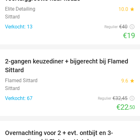
Elite Detailing
10.0
star
Sittard
Verkocht: 13
€40
Regulier
€19
favorite_border
2-gangen keuzediner + bijgerecht bij Flamed
31%
Sittard
Flamed Sittard
9.6
star
Sittard
Verkocht: 67
€32
,45
Regulier
€22
,50
favorite_border
Overnachting voor 2 + evt. ontbijt en 3-