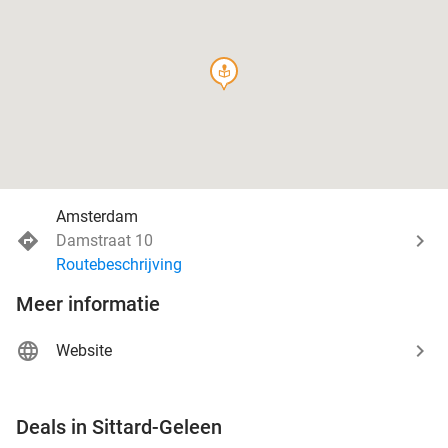
course
Amsterdam
Damstraat 10
Routebeschrijving
Meer informatie
Website
favorite_border
Deals in Sittard-Geleen