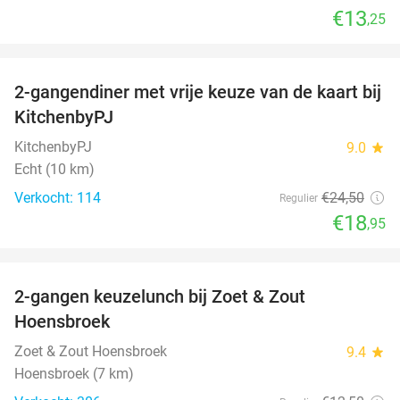
€13
,25
favorite_border
2-gangendiner met vrije keuze van de kaart bij
23%
KitchenbyPJ
KitchenbyPJ
9.0
star
Echt (10 km)
Verkocht: 114
€24
,50
Regulier
€18
,95
favorite_border
2-gangen keuzelunch bij Zoet & Zout
48%
Hoensbroek
Zoet & Zout Hoensbroek
9.4
star
Hoensbroek (7 km)