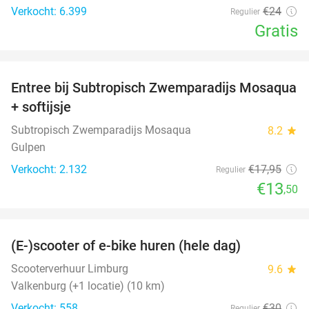
Verkocht: 6.399
€24
Regulier
Gratis
favorite_border
Entree bij Subtropisch Zwemparadijs Mosaqua
25%
+ softijsje
Subtropisch Zwemparadijs Mosaqua
8.2
star
Gulpen
Verkocht: 2.132
€17
,95
Regulier
€13
,50
favorite_border
(E-)scooter of e-bike huren (hele dag)
25%
Scooterverhuur Limburg
9.6
star
Valkenburg (+1 locatie) (10 km)
Verkocht: 558
€30
Regulier