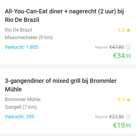
All-You-Can-Eat diner + nagerecht (2 uur) bij
27%
Rio De Brazil
Rio De Brazil
9.3
star
Maasmechelen (9 km)
Verkocht: 1.805
€47
,80
Regulier
€34
,90
favorite_border
3-gangendiner of mixed grill bij Brommler
28%
Mühle
Brommler Mühle
8.9
star
Gangelt (7 km)
Verkocht: 299
€27
,50
Regulier
€19
,90
favorite_border