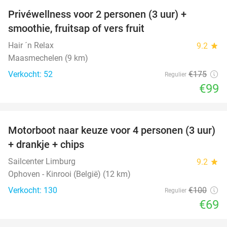
Privéwellness voor 2 personen (3 uur) +
43%
smoothie, fruitsap of vers fruit
Hair ´n Relax
9.2
star
Maasmechelen (9 km)
Verkocht: 52
€175
Regulier
€99
favorite_border
Motorboot naar keuze voor 4 personen (3 uur)
31%
+ drankje + chips
Sailcenter Limburg
9.2
star
Ophoven - Kinrooi (België) (12 km)
Verkocht: 130
€100
Regulier
€69
favorite_border