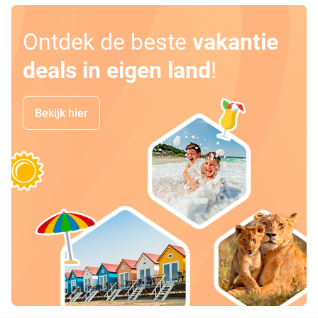
Ontdek de beste
vakantie
deals in eigen land
!
Bekijk hier