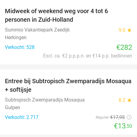
Midweek of weekend weg voor 4 tot 6
personen in Zuid-Holland
Summio Vakantiepark Zeedijk
9.0
star
Herkingen
€282
Verkocht: 528
Excl. ca. €2 p.p.p.n. en €14 p.p. bedlinnen
favorite_border
Entree bij Subtropisch Zwemparadijs Mosaqua
25%
+ softijsje
Subtropisch Zwemparadijs Mosaqua
8.2
star
Gulpen
Verkocht: 2.717
€17
,95
Regulier
€13
,50
favorite_border