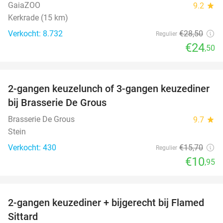
GaiaZOO
9.2
star
Kerkrade (15 km)
Verkocht: 8.732
€28
,50
Regulier
€24
,50
favorite_border
2-gangen keuzelunch of 3-gangen keuzediner
30%
bij Brasserie De Grous
Brasserie De Grous
9.7
star
Stein
Verkocht: 430
€15
,70
Regulier
€10
,95
favorite_border
2-gangen keuzediner + bijgerecht bij Flamed
31%
Sittard