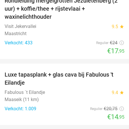
Rondleiding mergelgrotten Jezuïetenberg (2
25%
uur) + koffie/thee + rijstevlaai +
waxinelichthouder
Visit Jekervallei
9.5
star
Maastricht
Verkocht: 433
€24
Regulier
€17
,95
favorite_border
Luxe tapasplank + glas cava bij Fabulous 't
28%
Eilandje
Fabulous ´t Eilandje
9.4
star
Maaseik (11 km)
Verkocht: 1.009
€20
,75
Regulier
€14
,95
favorite_border