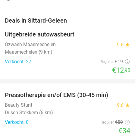
favorite_border
Deals in Sittard-Geleen
Uitgebreide autowasbeurt
32%
NEW
TODAY
Ozwash Maasmechelen
9.6
star
Maasmechelen (9 km)
Verkocht: 27
€19
Regulier
€12
,95
favorite_border
Pressotherapie en/of EMS (30-45 min)
42%
NEW
TODAY
Beauty Stunt
9.6
star
Dilsen-Stokkem (6 km)
Verkocht: 0
€59
Regulier
€34