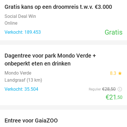
Gratis kans op een droomreis t.w.v. €3.000
Social Deal Win
Online
Gratis
Verkocht: 189.453
favorite_border
Dagentree voor park Mondo Verde +
25%
onbeperkt eten en drinken
Mondo Verde
8.3
star
Landgraaf (13 km)
Verkocht: 35.504
€28
,50
Regulier
€21
,50
favorite_border
Entree voor GaiaZOO
14%