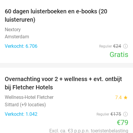
100%
60 dagen luisterboeken en e-books (20
luisteruren)
Nextory
Amsterdam
Verkocht: 6.706
€24
Regulier
Gratis
favorite_border
Overnachting voor 2 + wellness + evt. ontbijt
55%
bij Fletcher Hotels
Wellness-Hotel Fletcher
7.4
star
Sittard (+9 locaties)
Verkocht: 1.042
€175
Regulier
€79
Excl. ca. €3 p.p.p.n. toeristenbelasting