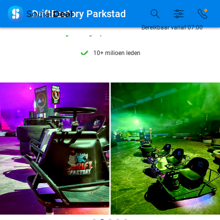
Ontdek 15.000+ deals

DriftFactory Parkstad
7 dagen per week beschikbaar
Bereikbaar vanaf 07:00
10+ miljoen leden
9,4
op basis van
206.424 reviews
Ontdek 15.000+ deals
7 dagen per week beschikbaar
10+ miljoen leden