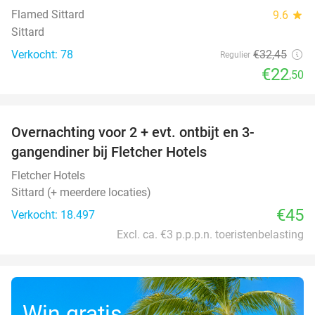
Flamed Sittard
9.6
star
Sittard
Verkocht: 78
€32
,45
Regulier
€22
,50
favorite_border
Overnachting voor 2 + evt. ontbijt en 3-
gangendiner bij Fletcher Hotels
Fletcher Hotels
Sittard (+ meerdere locaties)
€45
Verkocht: 18.497
Excl. ca. €3 p.p.p.n. toeristenbelasting
Win gratis