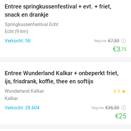
Entree springkussenfestival + evt. + friet,
50%
snack en drankje
Springkussenfestival Echt
Echt (9 km)
Verkocht: 58
€7
,50
Regulier
€3
,75
favorite_border
Entree Wunderland Kalkar + onbeperkt friet,
32%
ijs, frisdrank, koffie, thee en softijs
Wunderland Kalkar
8.9
star
Kalkar
Verkocht: 28.604
€36
,50
Regulier
€25
favorite_border