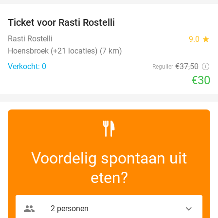
Ticket voor Rasti Rostelli
20%
NEW
TODAY
Rasti Rostelli
9.0
star
Hoensbroek (+21 locaties) (7 km)
Verkocht: 0
€37
,50
Regulier
€30
Voordelig spontaan uit
eten?