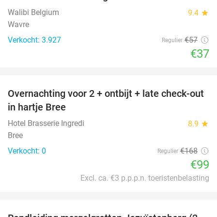
Walibi Belgium
9.4
star
Wavre
Verkocht: 3.927
€57
Regulier
€37
favorite_border
Overnachting voor 2 + ontbijt + late check-out
41%
NEW
in hartje Bree
TODAY
Hotel Brasserie Ingredi
8.9
star
Bree
Verkocht: 0
€168
Regulier
€99
Excl. ca. €3 p.p.p.n. toeristenbelasting
favorite_border