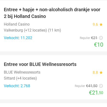
Entree + hapje + non-alcoholisch drankje voor
52%
2 bij Holland Casino
Holland Casino
9.6
star
Valkenburg (+12 locaties) (11 km)
Verkocht: 11.202
€21
Regulier
€10
favorite_border
Entree voor BLUE Wellnessresorts
48%
BLUE Wellnessresorts
8.8
star
Sittard (+4 locaties)
Verkocht: 2.768
€41
,50
Regulier
€21
,50
favorite_border