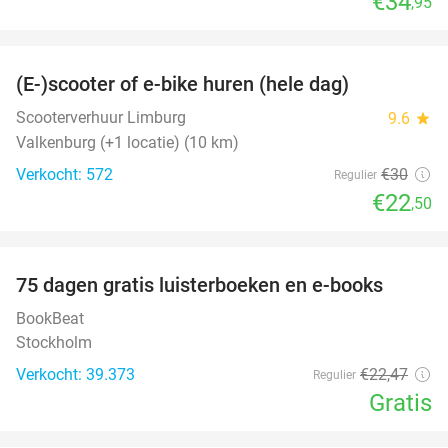
€34
,95
favorite_border
(E-)scooter of e-bike huren (hele dag)
25%
Scooterverhuur Limburg
9.6
star
Valkenburg (+1 locatie) (10 km)
Verkocht: 572
€30
Regulier
€22
,50
favorite_border
100%
75 dagen gratis luisterboeken en e-books
BookBeat
Stockholm
Verkocht: 39.373
€22
,47
Regulier
Gratis
favorite_border