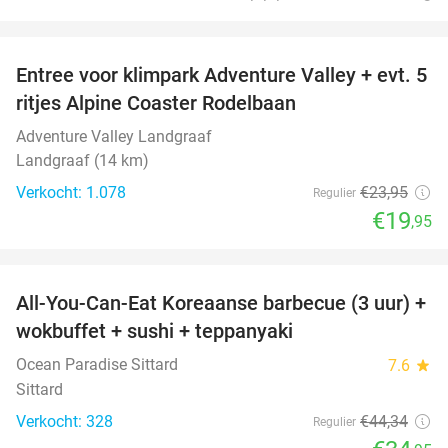
favorite_border
Entree voor klimpark Adventure Valley + evt. 5
17%
ritjes Alpine Coaster Rodelbaan
Adventure Valley Landgraaf
Landgraaf (14 km)
Verkocht: 1.078
€23
,95
Regulier
€19
,95
favorite_border
All-You-Can-Eat Koreaanse barbecue (3 uur) +
21%
wokbuffet + sushi + teppanyaki
Ocean Paradise Sittard
7.6
star
Sittard
Verkocht: 328
€44
,34
Regulier