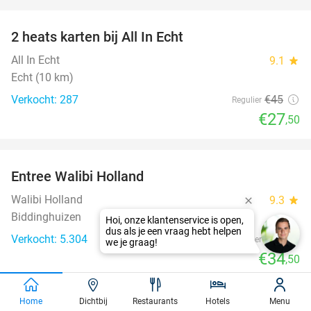
favorite_border
2 heats karten bij All In Echt
39%
All In Echt
9.1
star
Echt (10 km)
Verkocht: 287
€45
Regulier
€27
,50
favorite_border
Entree Walibi Holland
25%
Walibi Holland
9.3
star
Biddinghuizen
Hoi, onze klantenservice is open,
dus als je een vraag hebt helpen
Verkocht: 5.304
€46
Regulier
we je graag!
€34
,50
favorite_border
Home
Dichtbij
Restaurants
Hotels
Menu