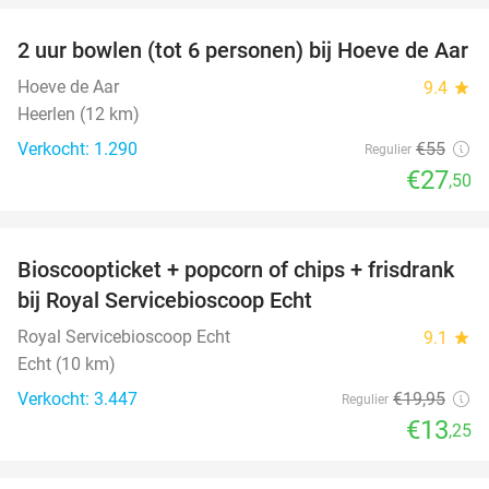
2 uur bowlen (tot 6 personen) bij Hoeve de Aar
50%
Hoeve de Aar
9.4
star
Heerlen (12 km)
Verkocht: 1.290
€55
Regulier
€27
,50
favorite_border
Bioscoopticket + popcorn of chips + frisdrank
34%
bij Royal Servicebioscoop Echt
Royal Servicebioscoop Echt
9.1
star
Echt (10 km)
Verkocht: 3.447
€19
,95
Regulier
€13
,25
favorite_border