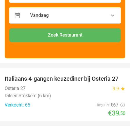
Zoek Restaurant
favorite_border
Italiaans 4-gangen keuzediner bij Osteria 27
41%
Osteria 27
9.9
star
Dilsen-Stokkem (6 km)
Verkocht: 65
€67
Regulier
€39
,50
favorite_border