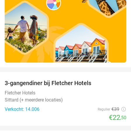
favorite_border
3-gangendiner bij Fletcher Hotels
42%
Fletcher Hotels
Sittard (+ meerdere locaties)
Verkocht: 14.006
€39
Regulier
€22
,50
favorite_border