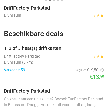
DriftFactory Parkstad
Brunssum
9.9
star
Beschikbare deals
favorite_border
1, 2 of 3 heat(s) driftkarten
DriftFactory Parkstad
9.9
star
Brunssum (8 km)
Verkocht: 59
€19
,50
Regulier
€13
,95
DriftFactory Parkstad
Op zoek naar een uniek uitje? Bezoek FunFactory Parkstad
in Brunssum! Daag je vrienden uit voor paintball, laat je