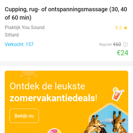
Cupping, rug- of ontspanningsmassage (30, 40
60%
of 60 min)
Praktijk You Sound
9.2
star
Sittard
Verkocht: 157
€60
Regulier
€24
Ontdek de leukste
zomervakantiedeals
!
Bekijk nu