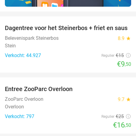
favorite_border
Dagentree voor het Steinerbos + friet en saus
37%
Belevenispark Steinerbos
8.9
star
Stein
Verkocht: 44.927
€15
Regulier
€9
,50
favorite_border
Entree ZooParc Overloon
34%
ZooParc Overloon
9.7
star
Overloon
Verkocht: 797
€25
Regulier
€16
,50
favorite_border