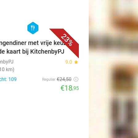
favorite_border
hexagon
food
23%
ngendiner met vrije keuze
de kaart bij KitchenbyPJ
enbyPJ
9.0
star
(10 km)
cht: 109
€24
,50
Regulier
€18
,95