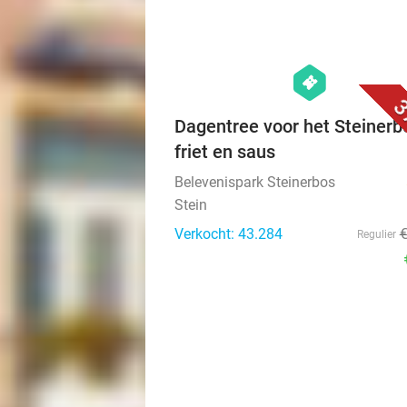
hexagon
events
3
Dagentree voor het Steinerb
friet en saus
Belevenispark Steinerbos
Stein
Verkocht: 43.284
Regulier