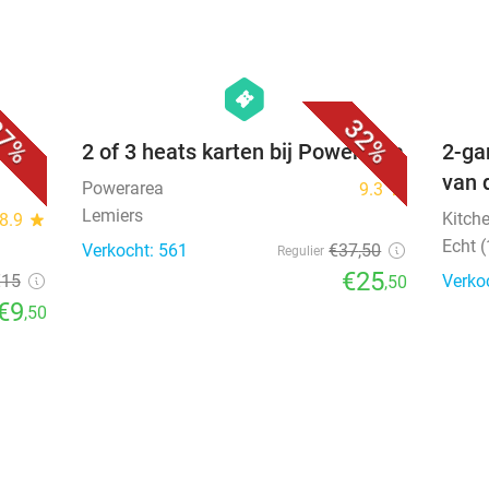
favorite_border
favorite_border
hexagon
events
7%
32%
os +
2 of 3 heats karten bij Powerarea
2-ga
van 
Powerarea
9.3
star
Lemiers
Kitch
8.9
star
Echt 
Verkocht: 561
€37
,50
Regulier
€25
€15
Verko
,50
€9
,50