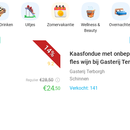
Drinken
Uitjes
Zomervakantie
Wellness &
Overnacht
Beauty
favorite_border
n
14%
Kaasfondue met onbepe
fles wijn bij Gasterij T
9.2
star
Gasterij Terborgh
Schinnen
€28
,50
Regulier
€24
Verkocht: 141
,50