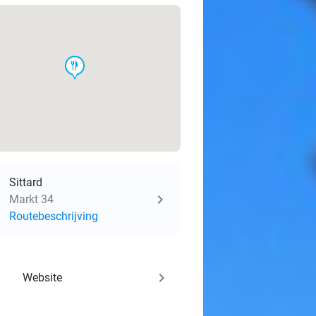
food
Sittard
Markt 34
Routebeschrijving
keyboard_arrow_right
Website