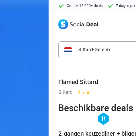
Ontdek 15.000+ deals
7 dagen per
Sittard-Geleen
Flamed Sittard
Sittard
9.6
star
Beschikbare deals
hexagon
food
2-gangen keuzediner + bijge