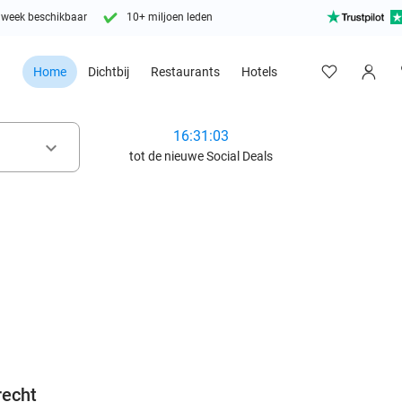
 week beschikbaar
10+ miljoen leden
Home
Dichtbij
Restaurants
Hotels
16:31:02
keyboard_arrow_down
tot de nieuwe Social Deals
favorite_border
recht