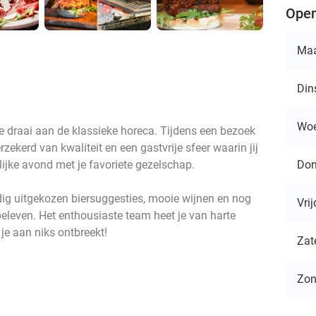
Open
Ma
Din
Wo
sse draai aan de klassieke horeca. Tijdens een bezoek
rzekerd van kwaliteit en een gastvrije sfeer waarin jij
Don
lijke avond met je favoriete gezelschap.
ldig uitgekozen biersuggesties, mooie wijnen en nog
Vri
 beleven. Het enthousiaste team heet je van harte
je aan niks ontbreekt!
Zat
Zo