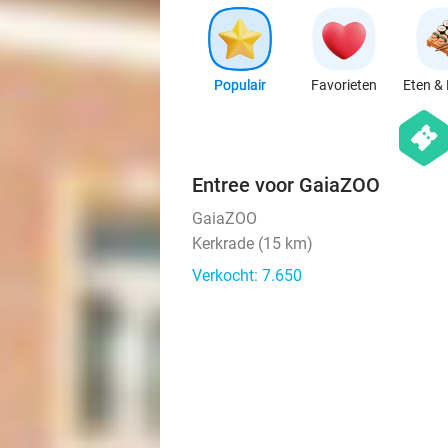
Populair
Favorieten
Eten & 
hexago
events
Entree voor GaiaZOO
GaiaZOO
Kerkrade (15 km)
Verkocht: 7.650