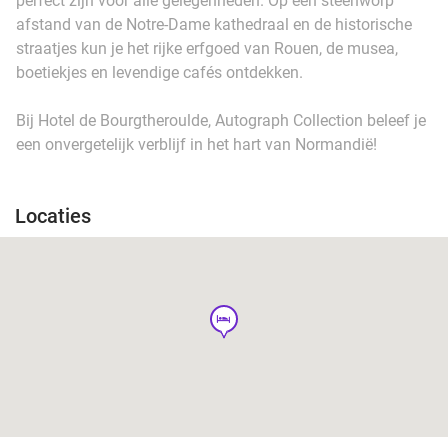
perfect zijn voor alle gelegenheden. Op een steenworp
afstand van de Notre-Dame kathedraal en de historische
straatjes kun je het rijke erfgoed van Rouen, de musea,
boetiekjes en levendige cafés ontdekken.
Bij Hotel de Bourgtheroulde, Autograph Collection beleef je
een onvergetelijk verblijf in het hart van Normandië!
Locaties
hotel