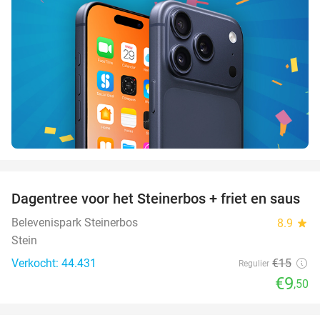
favorite_border
Dagentree voor het Steinerbos + friet en saus
37%
Belevenispark Steinerbos
8.9
star
Stein
Verkocht: 44.431
€15
Regulier
€9
,50
favorite_border