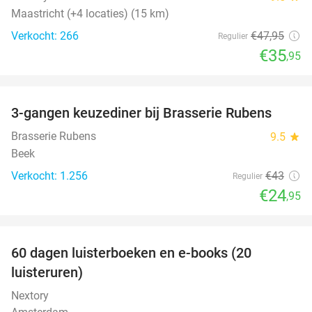
Maastricht (+4 locaties) (15 km)
Verkocht: 266
€47
,95
Regulier
€35
,95
favorite_border
3-gangen keuzediner bij Brasserie Rubens
42%
Brasserie Rubens
9.5
star
Beek
Verkocht: 1.256
€43
Regulier
€24
,95
favorite_border
100%
60 dagen luisterboeken en e-books (20
luisteruren)
Nextory