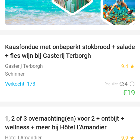
favorite_border
Kaasfondue met onbeperkt stokbrood + salade
44%
+ fles wijn bij Gasterij Terborgh
Gasterij Terborgh
9.4
star
Schinnen
Verkocht: 173
€34
Regulier
€19
favorite_border
1, 2 of 3 overnachting(en) voor 2 + ontbijt +
32%
NEW
wellness + meer bij Hôtel L'Amandier
TODAY
Hôtel L'Amandier
9.9
star