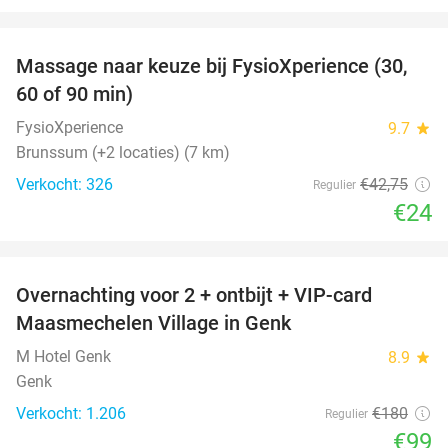
favorite_border
Massage naar keuze bij FysioXperience (30,
44%
60 of 90 min)
FysioXperience
9.7
star
Brunssum (+2 locaties) (7 km)
Verkocht: 326
€42
,75
Regulier
€24
favorite_border
Overnachting voor 2 + ontbijt + VIP-card
45%
Maasmechelen Village in Genk
M Hotel Genk
8.9
star
Genk
Verkocht: 1.206
€180
Regulier
€99