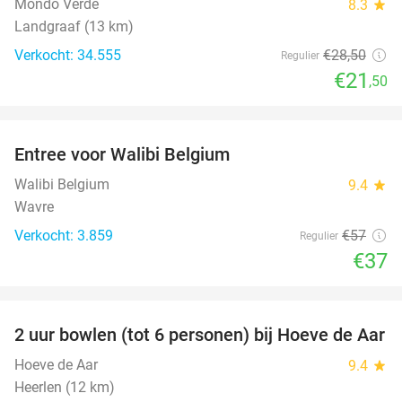
Mondo Verde
8.3
star
Landgraaf (13 km)
Verkocht: 34.555
€28
,50
Regulier
€21
,50
favorite_border
Entree voor Walibi Belgium
35%
Walibi Belgium
9.4
star
Wavre
Verkocht: 3.859
€57
Regulier
€37
favorite_border
2 uur bowlen (tot 6 personen) bij Hoeve de Aar
50%
Hoeve de Aar
9.4
star
Heerlen (12 km)