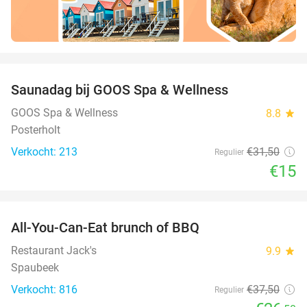
favorite_border
Saunadag bij GOOS Spa & Wellness
52%
GOOS Spa & Wellness
8.8
star
Posterholt
Verkocht: 213
€31
,50
Regulier
€15
favorite_border
All-You-Can-Eat brunch of BBQ
29%
Restaurant Jack's
9.9
star
Spaubeek
Verkocht: 816
€37
,50
Regulier