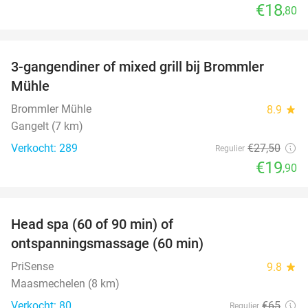
€18
,80
favorite_border
3-gangendiner of mixed grill bij Brommler
28%
Mühle
Brommler Mühle
8.9
star
Gangelt (7 km)
Verkocht: 289
€27
,50
Regulier
€19
,90
favorite_border
Head spa (60 of 90 min) of
42%
ontspanningsmassage (60 min)
PriSense
9.8
star
Maasmechelen (8 km)
Verkocht: 80
€65
Regulier