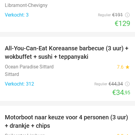
Libramont-Chevigny
Verkocht: 3
€191
Regulier
€129
favorite_border
All-You-Can-Eat Koreaanse barbecue (3 uur) +
21%
wokbuffet + sushi + teppanyaki
Ocean Paradise Sittard
7.6
star
Sittard
Verkocht: 312
€44
,34
Regulier
€34
,95
favorite_border
Motorboot naar keuze voor 4 personen (3 uur)
31%
+ drankje + chips