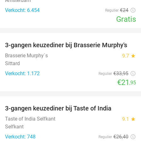
Amsterdam
Verkocht: 6.454
€24
Regulier
Gratis
favorite_border
3-gangen keuzediner bij Brasserie Murphy's
35%
Brasserie Murphy´s
9.7
star
Sittard
Verkocht: 1.172
€33
,95
Regulier
€21
,95
favorite_border
3-gangen keuzediner bij Taste of India
29%
Taste of India Selfkant
9.1
star
Selfkant
Verkocht: 748
€26
,40
Regulier