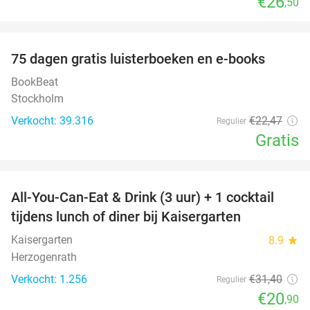
€26
,50
favorite_border
100%
75 dagen gratis luisterboeken en e-books
BookBeat
Stockholm
Verkocht: 39.316
€22
,47
Regulier
Gratis
favorite_border
All-You-Can-Eat & Drink (3 uur) + 1 cocktail
33%
tijdens lunch of diner bij Kaisergarten
Kaisergarten
8.9
star
Herzogenrath
Verkocht: 1.256
€31
,40
Regulier
€20
,90