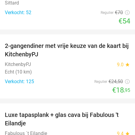
Sittard
Verkocht: 52
€70
Regulier
€54
favorite_border
2-gangendiner met vrije keuze van de kaart bij
23%
KitchenbyPJ
KitchenbyPJ
9.0
star
Echt (10 km)
Verkocht: 125
€24
,50
Regulier
€18
,95
favorite_border
Luxe tapasplank + glas cava bij Fabulous 't
28%
Eilandje
Fabulous ´t Eilandje
9.4
star