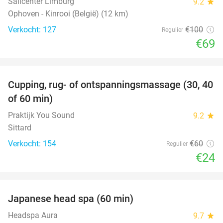
Sailcenter Limburg
9.2
star
Ophoven - Kinrooi (België) (12 km)
Verkocht: 127
€100
Regulier
€69
favorite_border
Cupping, rug- of ontspanningsmassage (30, 40
60%
of 60 min)
Praktijk You Sound
9.2
star
Sittard
Verkocht: 154
€60
Regulier
€24
favorite_border
Japanese head spa (60 min)
23%
Headspa Aura
9.7
star