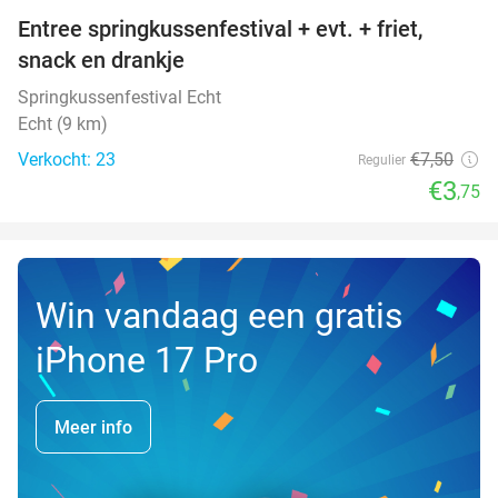
Entree springkussenfestival + evt. + friet,
50%
NEW
snack en drankje
TODAY
Springkussenfestival Echt
Echt (9 km)
Verkocht: 23
€7
,50
Regulier
€3
,75
Win vandaag een gratis
iPhone 17 Pro
Meer info