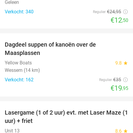
Geleen
Verkocht: 340
€24
,95
Regulier
€12
,50
favorite_border
Dagdeel suppen of kanoën over de
43%
Maasplassen
Yellow Boats
9.8
star
Wessem (14 km)
Verkocht: 162
€35
Regulier
€19
,95
favorite_border
Lasergame (1 of 2 uur) evt. met Laser Maze (1
22%
uur) + friet
Unit 13
8.6
star