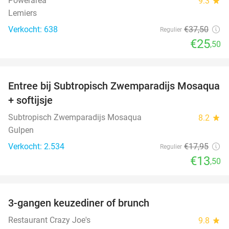
Powerarea
9.3
star
Lemiers
Verkocht: 638
€37
,50
Regulier
€25
,50
favorite_border
Entree bij Subtropisch Zwemparadijs Mosaqua
25%
+ softijsje
Subtropisch Zwemparadijs Mosaqua
8.2
star
Gulpen
Verkocht: 2.534
€17
,95
Regulier
€13
,50
favorite_border
3-gangen keuzediner of brunch
50%
Restaurant Crazy Joe's
9.8
star