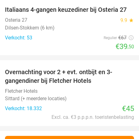
Italiaans 4-gangen keuzediner bij Osteria 27
41%
Osteria 27
9.9
star
Dilsen-Stokkem (6 km)
Verkocht: 53
€67
Regulier
€39
,50
favorite_border
Overnachting voor 2 + evt. ontbijt en 3-
gangendiner bij Fletcher Hotels
Fletcher Hotels
Sittard (+ meerdere locaties)
€45
Verkocht: 18.332
Excl. ca. €3 p.p.p.n. toeristenbelasting