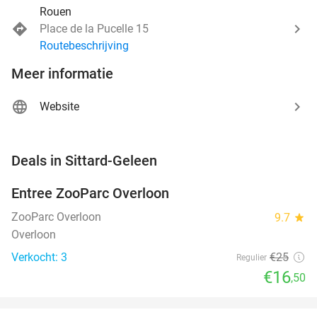
Rouen
Place de la Pucelle 15
Routebeschrijving
Meer informatie
Website
favorite_border
Deals in Sittard-Geleen
Entree ZooParc Overloon
34%
NEW
TODAY
ZooParc Overloon
9.7
star
Overloon
Verkocht: 3
€25
Regulier
€16
,50
favorite_border