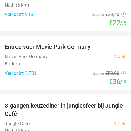
Nuth (6 km)
Verkocht: 915
€29
,40
Regulier
€22
,95
favorite_border
Entree voor Movie Park Germany
38%
Movie Park Germany
9.4
star
Bottrop
Verkocht: 5.781
€59
,90
Regulier
€36
,90
favorite_border
3-gangen keuzediner in junglesfeer bij Jungle
21%
Café
Jungle Café
9.2
star
Nuth (6 km)