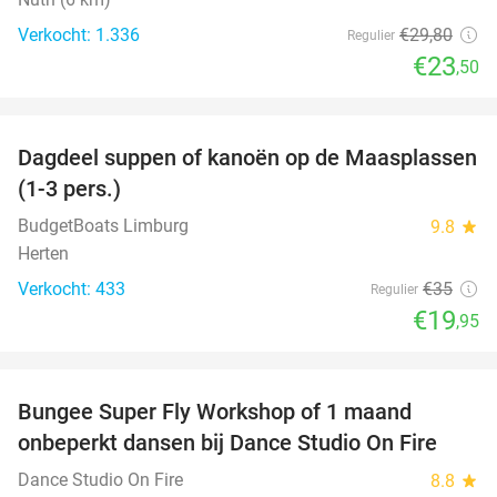
Verkocht: 1.336
€29
,80
Regulier
€23
,50
favorite_border
Dagdeel suppen of kanoën op de Maasplassen
43%
(1-3 pers.)
BudgetBoats Limburg
9.8
star
Herten
Verkocht: 433
€35
Regulier
€19
,95
favorite_border
Bungee Super Fly Workshop of 1 maand
52%
onbeperkt dansen bij Dance Studio On Fire
Dance Studio On Fire
8.8
star