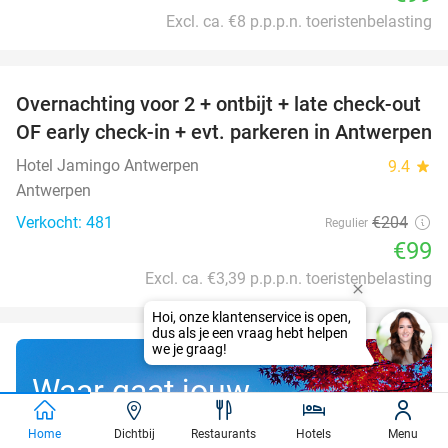
Excl. ca. €8 p.p.p.n. toeristenbelasting
favorite_border
Overnachting voor 2 + ontbijt + late check-out
51%
OF early check-in + evt. parkeren in Antwerpen
Hotel Jamingo Antwerpen
9.4
star
Antwerpen
Verkocht: 481
€204
Regulier
€99
Excl. ca. €3,39 p.p.p.n. toeristenbelasting
Waar gaat jouw
gratis droomreis
Home
Dichtbij
Restaurants
Hotels
Menu