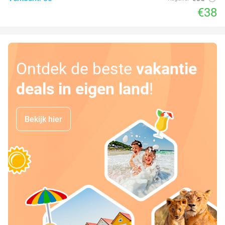
€38
Ontdek de beste
vakantie
deals in eigen land
!
Bekijk hier