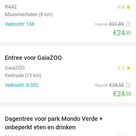
RAAZ
9.8
star
Maasmechelen (8 km)
Verkocht: 158
€31
,85
Regulier
€24
,90
favorite_border
Entree voor GaiaZOO
14%
GaiaZOO
9.2
star
Kerkrade (15 km)
Verkocht: 8.502
€28
,50
Regulier
€24
,50
favorite_border
Dagentree voor park Mondo Verde +
25%
onbeperkt eten en drinken