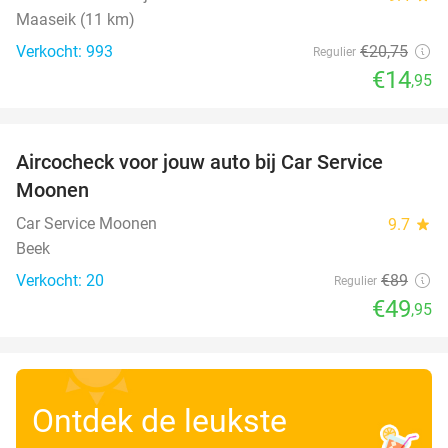
Maaseik (11 km)
Verkocht: 993
€20
,75
Regulier
€14
,95
favorite_border
Aircocheck voor jouw auto bij Car Service
44%
Moonen
Car Service Moonen
9.7
star
Beek
Verkocht: 20
€89
Regulier
€49
,95
Ontdek de leukste