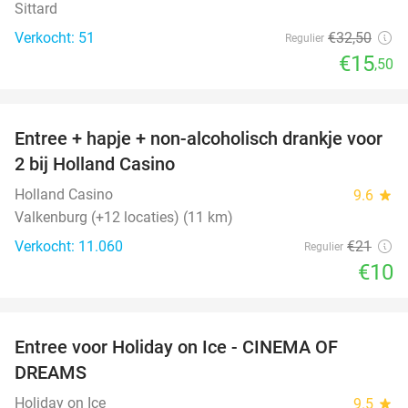
Sittard
Verkocht: 51
€32
,50
Regulier
€15
,50
favorite_border
Entree + hapje + non-alcoholisch drankje voor
52%
2 bij Holland Casino
Holland Casino
9.6
star
Valkenburg (+12 locaties) (11 km)
Verkocht: 11.060
€21
Regulier
€10
favorite_border
Entree voor Holiday on Ice - CINEMA OF
25%
DREAMS
Holiday on Ice
9.5
star