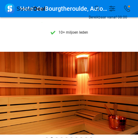
Ontdek 15.000+ deals

Hotel de Bourgtheroulde, Autograph Collection
7 dagen per week beschikbaar
Bereikbaar vanaf 08:00
10+ miljoen leden
9,4
op basis van
206.257 reviews
Ontdek 15.000+ deals
7 dagen per week beschikbaar
10+ miljoen leden