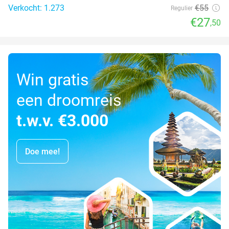
Verkocht: 1.273
€55
Regulier
€27
,50
Win gratis
een droomreis
t.w.v. €3.000
Doe mee!