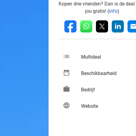
Kopen drie vrienden? Dan is de deal
jou gratis! (
info
)
whatsapp
linkedin
fb
mai
list
keybo
Multideal
date_range
keybo
Beschikbaarheid
work
keybo
Bedrijf
language
keybo
Website