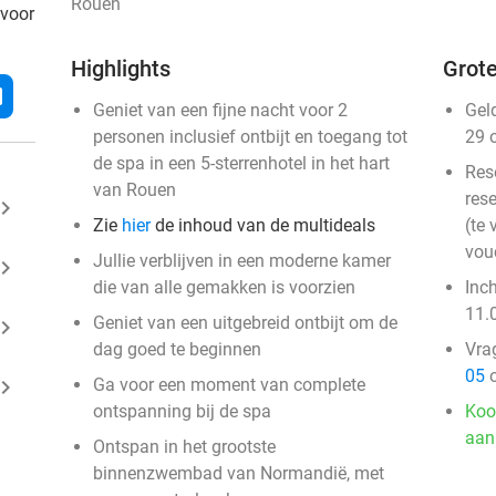
Rouen
 voor
Highlights
Grote
l
Geniet van een fijne nacht voor 2
Gel
personen inclusief ontbijt en toegang tot
29 
de spa in een 5-sterrenhotel in het hart
Res
van Rouen
rese
ard_arrow_right
Zie
hier
de inhoud van de multideals
(te 
vou
Jullie verblijven in een moderne kamer
ard_arrow_right
die van alle gemakken is voorzien
Inc
11.
Geniet van een uitgebreid ontbijt om de
ard_arrow_right
dag goed te beginnen
Vra
05
o
ard_arrow_right
Ga voor een moment van complete
ontspanning bij de spa
Koo
aan
Ontspan in het grootste
binnenzwembad van Normandië, met