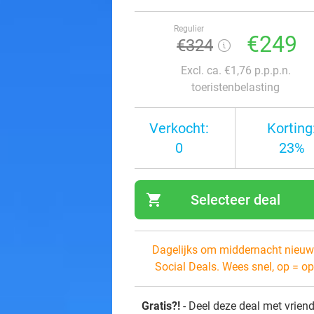
Regulier
€249
€324
Excl. ca. €1,76 p.p.p.n.
toeristenbelasting
Verkocht:
Korting
0
23%
shopping_cart
Selecteer deal
navi
Dagelijks om middernacht nieuw
Social Deals. Wees snel, op = op
Gratis?!
- Deel deze deal met vrien