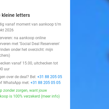
 kleine letters
dig vanaf moment van aankoop t/m
okt 2026
erveren:
na aankoop online
rveren met 'Social Deal Reserveren'
vinden onder het overzicht:
mijn
chers
)
hecken vanaf 15.00, uitchecken tot
00 uur
gen over de deal? Bel:
+31 88 205 05
f WhatsApp met:
+31 88 205 05 05
p zonder zorgen, want jouw
koop is 100% verzekerd (meer info)