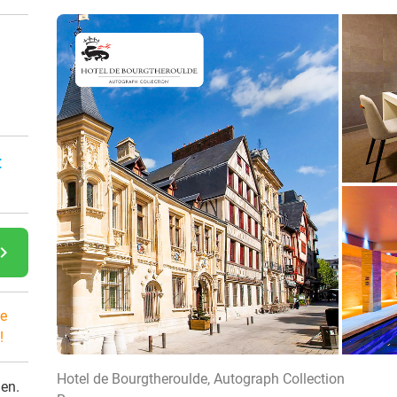
:
gate_next
e
!
Hotel de Bourgtheroulde, Autograph Collection
den.