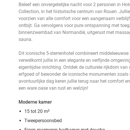
Beleef een onvergetelijke nacht voor 2 personen in Ho
Collection, in het historische centrum van Rouen. Julli
voorzien van alle comfort voor een aangenaam verblijf
ontbijt. Ga vervolgens voor pure ontspanning met toeg
binnenzwembad van Normandië, uitgerust met massa
sauna.
Dit iconische 5-sterrenhotel combineert middeleeuws
verwelkomt jullie in een elegante en verfijnde omgevin
eigentijdse inrichting. Ontdek de culturele rijkdom van d
erfgoed of bewonder de iconische monumenten zoals d
avontuurlijke dag keren jullie terug naar het comfort en
een ware oase van rust en welzijn!
Moderne kamer
15 tot 20 m²
Tweepersoonsbed
Eigen marmeren badkamer met douche