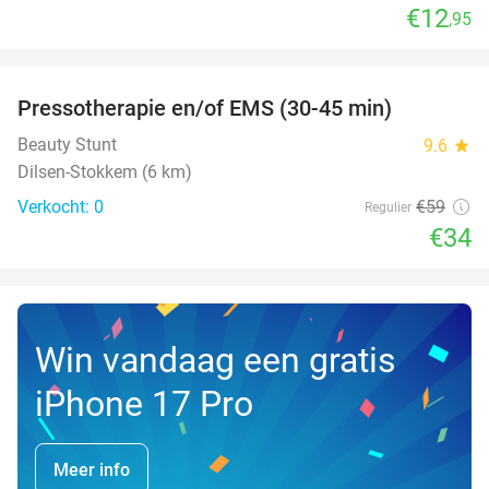
€12
,95
favorite_border
Pressotherapie en/of EMS (30-45 min)
42%
NEW
TODAY
Beauty Stunt
9.6
star
Dilsen-Stokkem (6 km)
Verkocht: 0
€59
Regulier
€34
Win vandaag een gratis
iPhone 17 Pro
Meer info