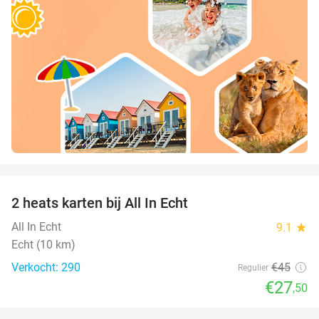
favorite_border
2 heats karten bij All In Echt
39%
All In Echt
9.1
star
Echt (10 km)
Verkocht: 290
€45
Regulier
€27
,50
favorite_border