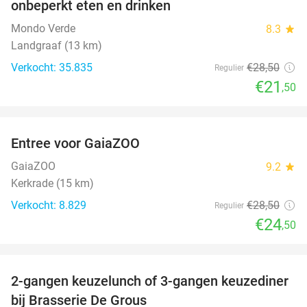
onbeperkt eten en drinken
Mondo Verde
8.3
star
Landgraaf (13 km)
Verkocht: 35.835
€28
,50
Regulier
€21
,50
favorite_border
Entree voor GaiaZOO
14%
GaiaZOO
9.2
star
Kerkrade (15 km)
Verkocht: 8.829
€28
,50
Regulier
€24
,50
favorite_border
2-gangen keuzelunch of 3-gangen keuzediner
30%
bij Brasserie De Grous