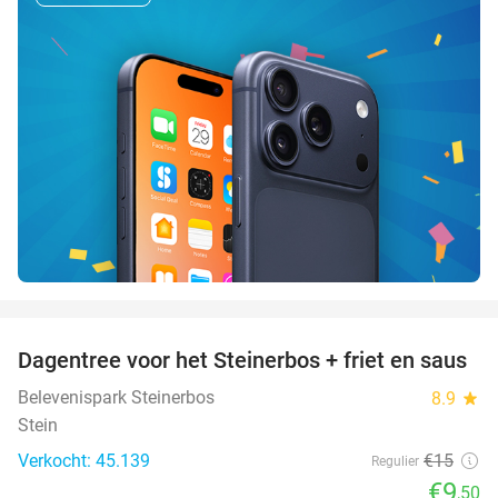
favorite_border
Dagentree voor het Steinerbos + friet en saus
37%
Belevenispark Steinerbos
8.9
star
Stein
Verkocht: 45.139
€15
Regulier
€9
,50