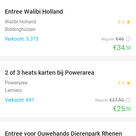
Entree Walibi Holland
25%
Walibi Holland
9.3
star
Biddinghuizen
Verkocht: 5.373
€46
Regulier
€34
,50
favorite_border
2 of 3 heats karten bij Powerarea
32%
Powerarea
9.3
star
Lemiers
Verkocht: 691
€37
,50
Regulier
€25
,50
favorite_border
Entree voor Ouwehands Dierenpark Rhenen
19%