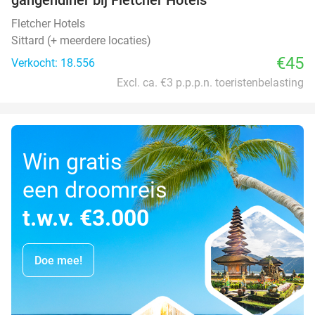
Fletcher Hotels
Sittard (+ meerdere locaties)
€45
Verkocht: 18.556
Excl. ca. €3 p.p.p.n. toeristenbelasting
Win gratis
een droomreis
t.w.v. €3.000
Doe mee!