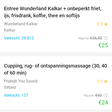
Entree Wunderland Kalkar + onbeperkt friet,
32%
ijs, frisdrank, koffie, thee en softijs
Wunderland Kalkar
8.9
star
Kalkar
Verkocht: 28.812
€36
,50
Regulier
€25
favorite_border
Cupping, rug- of ontspanningsmassage (30, 40
60%
of 60 min)
Praktijk You Sound
9.2
star
Sittard
Verkocht: 157
€60
Regulier
€24