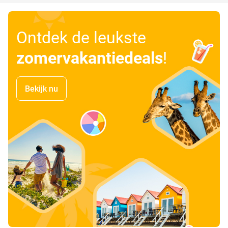
Ontdek de leukste
zomervakantiedeals
!
Bekijk nu