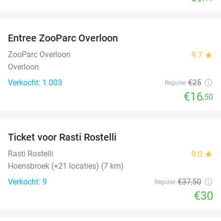
favorite_border
Entree ZooParc Overloon
34%
ZooParc Overloon
9.7
star
Overloon
Verkocht: 1.003
€25
Regulier
€16
,50
favorite_border
Ticket voor Rasti Rostelli
20%
NEW
TODAY
Rasti Rostelli
9.0
star
Hoensbroek (+21 locaties) (7 km)
Verkocht: 9
€37
,50
Regulier
€30