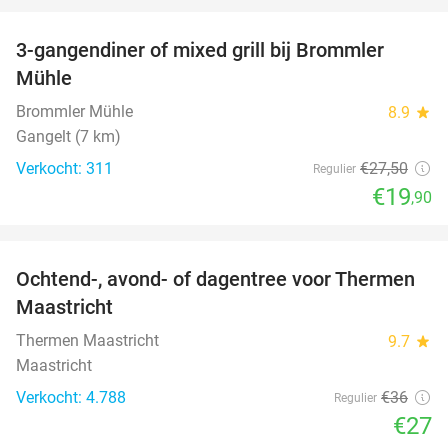
3-gangendiner of mixed grill bij Brommler
28%
Mühle
Brommler Mühle
8.9
star
Gangelt (7 km)
Verkocht: 311
€27
,50
Regulier
€19
,90
favorite_border
Ochtend-, avond- of dagentree voor Thermen
25%
Maastricht
Thermen Maastricht
9.7
star
Maastricht
Verkocht: 4.788
€36
Regulier
€27