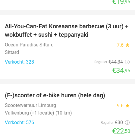
€19
,95
favorite_border
All-You-Can-Eat Koreaanse barbecue (3 uur) +
21%
wokbuffet + sushi + teppanyaki
Ocean Paradise Sittard
7.6
star
Sittard
Verkocht: 328
€44
,34
Regulier
€34
,95
favorite_border
(E-)scooter of e-bike huren (hele dag)
25%
Scooterverhuur Limburg
9.6
star
Valkenburg (+1 locatie) (10 km)
Verkocht: 576
€30
Regulier
€22
,50