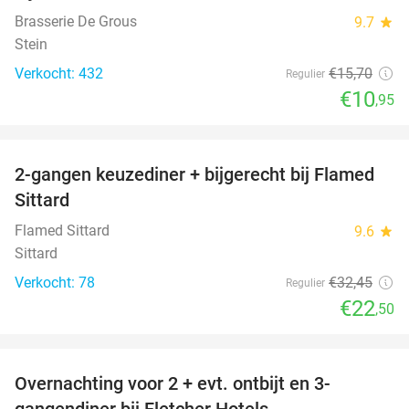
Brasserie De Grous
9.7
star
Stein
Verkocht: 432
€15
,70
Regulier
€10
,95
favorite_border
2-gangen keuzediner + bijgerecht bij Flamed
31%
Sittard
Flamed Sittard
9.6
star
Sittard
Verkocht: 78
€32
,45
Regulier
€22
,50
favorite_border
Overnachting voor 2 + evt. ontbijt en 3-
gangendiner bij Fletcher Hotels