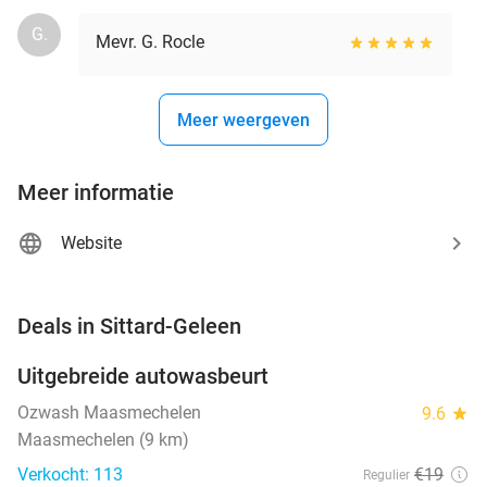
G.
Mevr. G. Rocle
Meer weergeven
Meer informatie
Website
favorite_border
Deals in Sittard-Geleen
Uitgebreide autowasbeurt
32%
NEW
TODAY
Ozwash Maasmechelen
9.6
star
Maasmechelen (9 km)
Verkocht: 113
€19
Regulier