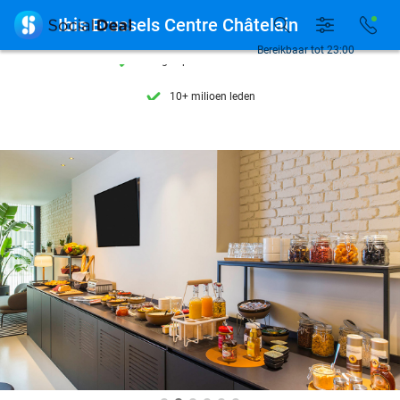
Ontdek 15.000+ deals

Ibis Brussels Centre Châtelain
7 dagen per week beschikbaar
Bereikbaar tot 23:00
10+ miljoen leden
9,4
op basis van
206.453 reviews
Ontdek 15.000+ deals
7 dagen per week beschikbaar
10+ miljoen leden