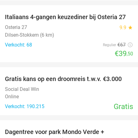
favorite_border
Italiaans 4-gangen keuzediner bij Osteria 27
41%
Osteria 27
9.9
star
Dilsen-Stokkem (6 km)
Verkocht: 68
€67
Regulier
€39
,50
favorite_border
Gratis kans op een droomreis t.w.v. €3.000
Social Deal Win
Online
Gratis
Verkocht: 190.215
favorite_border
Dagentree voor park Mondo Verde +
25%