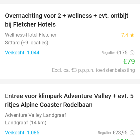
Overnachting voor 2 + wellness + evt. ontbijt
55%
bij Fletcher Hotels
Wellness-Hotel Fletcher
7.4
star
Sittard (+9 locaties)
Verkocht: 1.044
€175
Regulier
€79
Excl. ca. €3 p.p.p.n. toeristenbelasting
favorite_border
Entree voor klimpark Adventure Valley + evt. 5
17%
ritjes Alpine Coaster Rodelbaan
Adventure Valley Landgraaf
Landgraaf (14 km)
Verkocht: 1.085
€23
,95
Regulier