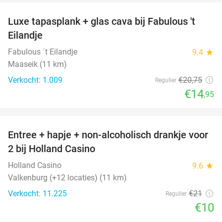
Luxe tapasplank + glas cava bij Fabulous 't
28%
Eilandje
Fabulous ´t Eilandje
9.4
star
Maaseik (11 km)
Verkocht: 1.009
€20
,75
Regulier
€14
,95
favorite_border
Entree + hapje + non-alcoholisch drankje voor
52%
2 bij Holland Casino
Holland Casino
9.6
star
Valkenburg (+12 locaties) (11 km)
Verkocht: 11.225
€21
Regulier
€10