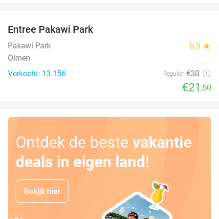
favorite_border
Entree Pakawi Park
28%
Pakawi Park
8.9
star
Olmen
Verkocht: 13.156
€30
Regulier
€21
,50
Ontdek de beste
vakantie
deals in eigen land
!
Bekijk hier