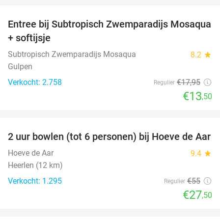
Entree bij Subtropisch Zwemparadijs Mosaqua
25%
+ softijsje
Subtropisch Zwemparadijs Mosaqua
8.2
star
Gulpen
Verkocht: 2.758
€17
,95
Regulier
€13
,50
favorite_border
2 uur bowlen (tot 6 personen) bij Hoeve de Aar
50%
Hoeve de Aar
9.4
star
Heerlen (12 km)
Verkocht: 1.295
€55
Regulier
€27
,50
favorite_border