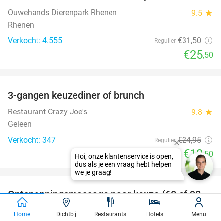
Ouwehands Dierenpark Rhenen
9.5
star
Rhenen
Verkocht: 4.555
€31
,50
Regulier
€25
,50
favorite_border
3-gangen keuzediner of brunch
50%
Restaurant Crazy Joe's
9.8
star
Geleen
Verkocht: 347
€24
,95
Regulier
€12
,50
favorite_border
Ontspanningsmassage naar keuze (60 of 90
43%
SOLD
min)
OUT
Home
Dichtbij
Restaurants
Hotels
Menu