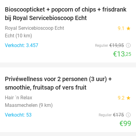
Bioscoopticket + popcorn of chips + frisdrank
34%
bij Royal Servicebioscoop Echt
Royal Servicebioscoop Echt
9.1
star
Echt (10 km)
Verkocht: 3.457
€19
,95
Regulier
€13
,25
favorite_border
Privéwellness voor 2 personen (3 uur) +
43%
smoothie, fruitsap of vers fruit
Hair ´n Relax
9.2
star
Maasmechelen (9 km)
Verkocht: 53
€175
Regulier
€99
favorite_border