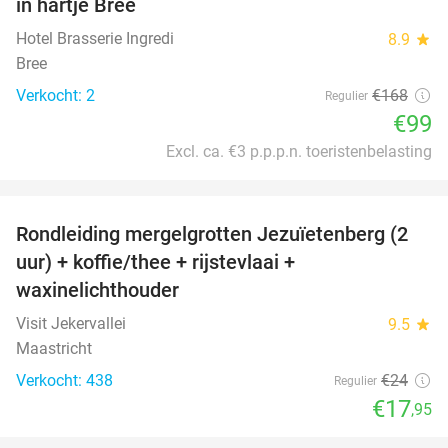
in hartje Bree
TODAY
Hotel Brasserie Ingredi
8.9
star
Bree
Verkocht: 2
€168
Regulier
€99
Excl. ca. €3 p.p.p.n. toeristenbelasting
favorite_border
Rondleiding mergelgrotten Jezuïetenberg (2
25%
uur) + koffie/thee + rijstevlaai +
waxinelichthouder
Visit Jekervallei
9.5
star
Maastricht
Verkocht: 438
€24
Regulier
€17
,95
favorite_border