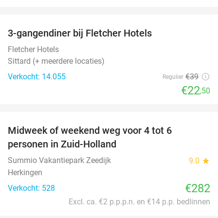
favorite_border
3-gangendiner bij Fletcher Hotels
42%
Fletcher Hotels
Sittard (+ meerdere locaties)
Verkocht: 14.055
€39
Regulier
€22
,50
favorite_border
Midweek of weekend weg voor 4 tot 6
personen in Zuid-Holland
Summio Vakantiepark Zeedijk
9.0
star
Herkingen
€282
Verkocht: 528
Excl. ca. €2 p.p.p.n. en €14 p.p. bedlinnen
favorite_border