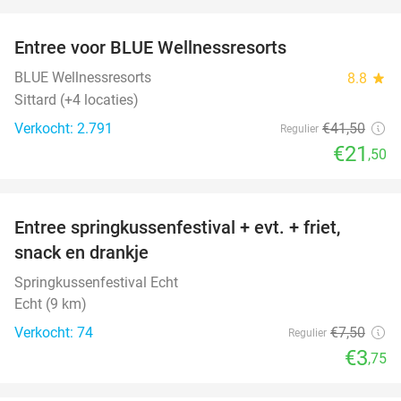
favorite_border
Entree voor BLUE Wellnessresorts
48%
BLUE Wellnessresorts
8.8
star
Sittard (+4 locaties)
Verkocht: 2.791
€41
,50
Regulier
€21
,50
favorite_border
Entree springkussenfestival + evt. + friet,
50%
snack en drankje
Springkussenfestival Echt
Echt (9 km)
Verkocht: 74
€7
,50
Regulier
€3
,75
favorite_border