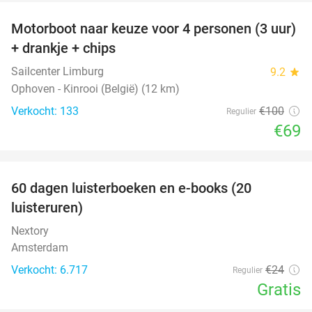
Motorboot naar keuze voor 4 personen (3 uur)
31%
+ drankje + chips
Sailcenter Limburg
9.2
star
Ophoven - Kinrooi (België) (12 km)
Verkocht: 133
€100
Regulier
€69
favorite_border
100%
60 dagen luisterboeken en e-books (20
luisteruren)
Nextory
Amsterdam
Verkocht: 6.717
€24
Regulier
Gratis
favorite_border