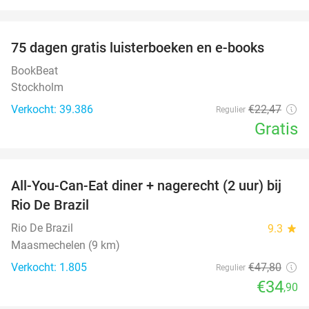
favorite_border
100%
75 dagen gratis luisterboeken en e-books
BookBeat
Stockholm
Verkocht: 39.386
€22
,47
Regulier
Gratis
favorite_border
All-You-Can-Eat diner + nagerecht (2 uur) bij
27%
Rio De Brazil
Rio De Brazil
9.3
star
Maasmechelen (9 km)
Verkocht: 1.805
€47
,80
Regulier
€34
,90
favorite_border