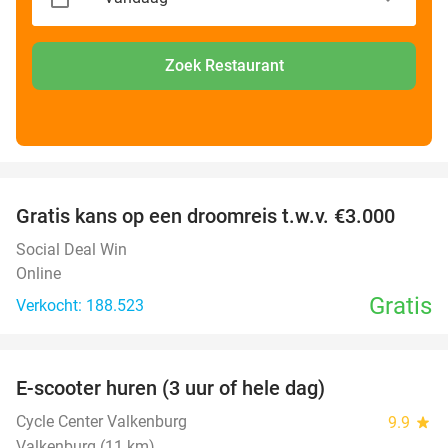
Zoek Restaurant
favorite_border
Gratis kans op een droomreis t.w.v. €3.000
Social Deal Win
Online
Gratis
Verkocht: 188.523
favorite_border
E-scooter huren (3 uur of hele dag)
37%
Cycle Center Valkenburg
9.9
star
Valkenburg (11 km)