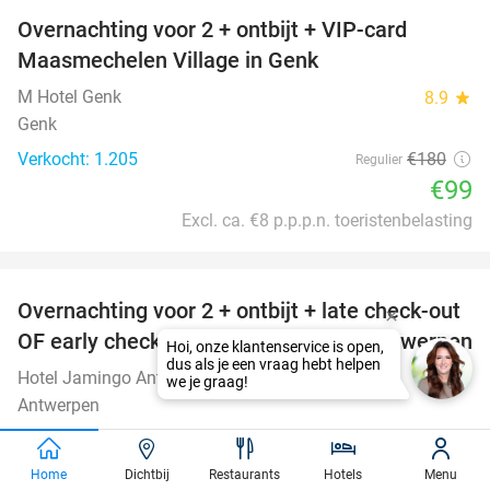
Overnachting voor 2 + ontbijt + VIP-card
45%
Maasmechelen Village in Genk
M Hotel Genk
8.9
star
Genk
Verkocht: 1.205
€180
Regulier
€99
Excl. ca. €8 p.p.p.n. toeristenbelasting
favorite_border
Overnachting voor 2 + ontbijt + late check-out
51%
OF early check-in + evt. parkeren in Antwerpen
Hoi, onze klantenservice is open,
dus als je een vraag hebt helpen
Hotel Jamingo Antwerpen
9.4
star
we je graag!
Antwerpen
Verkocht: 480
€204
Regulier
€99
Home
Dichtbij
Restaurants
Hotels
Menu