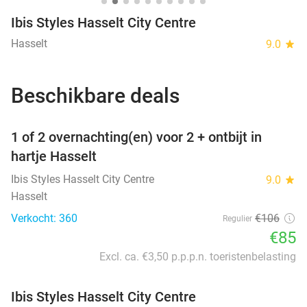
Ibis Styles Hasselt City Centre
Hasselt
9.0
star
Beschikbare deals
favorite_border
1 of 2 overnachting(en) voor 2 + ontbijt in
hartje Hasselt
Ibis Styles Hasselt City Centre
9.0
star
Hasselt
Verkocht: 360
€106
Regulier
€85
Excl. ca. €3,50 p.p.p.n. toeristenbelasting
Ibis Styles Hasselt City Centre