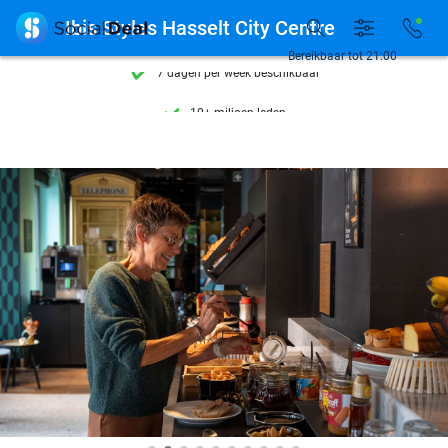
Ontdek 15.000+ deals

Ibis Styles Hasselt City Centre
7 dagen per week beschikbaar
Bereikbaar tot 21:00
10+ miljoen leden
9,4
op basis van
206.330 reviews
Ontdek 15.000+ deals
7 dagen per week beschikbaar
10+ miljoen leden