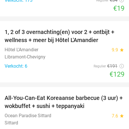
Verkocht: 173
€34
Regulier
€19
favorite_border
1, 2 of 3 overnachting(en) voor 2 + ontbijt +
32%
NEW
wellness + meer bij Hôtel L'Amandier
TODAY
Hôtel L'Amandier
9.9
star
Libramont-Chevigny
Verkocht: 6
€191
Regulier
€129
favorite_border
All-You-Can-Eat Koreaanse barbecue (3 uur) +
21%
wokbuffet + sushi + teppanyaki
Ocean Paradise Sittard
7.6
star
Sittard