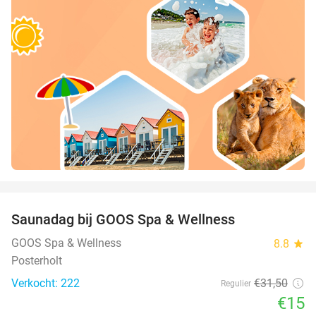
favorite_border
Saunadag bij GOOS Spa & Wellness
52%
GOOS Spa & Wellness
8.8
star
Posterholt
Verkocht: 222
€31
,50
Regulier
€15