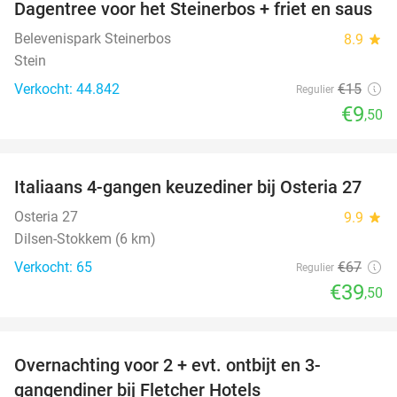
Dagentree voor het Steinerbos + friet en saus
37%
Belevenispark Steinerbos
8.9
star
Stein
Verkocht: 44.842
€15
Regulier
€9
,50
favorite_border
Italiaans 4-gangen keuzediner bij Osteria 27
41%
Osteria 27
9.9
star
Dilsen-Stokkem (6 km)
Verkocht: 65
€67
Regulier
€39
,50
favorite_border
Overnachting voor 2 + evt. ontbijt en 3-
gangendiner bij Fletcher Hotels