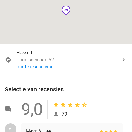
hotel
Hasselt
Thonissenlaan 52
Routebeschrijving
Selectie van recensies
9,0
79
A.
Mevr. A. Lee