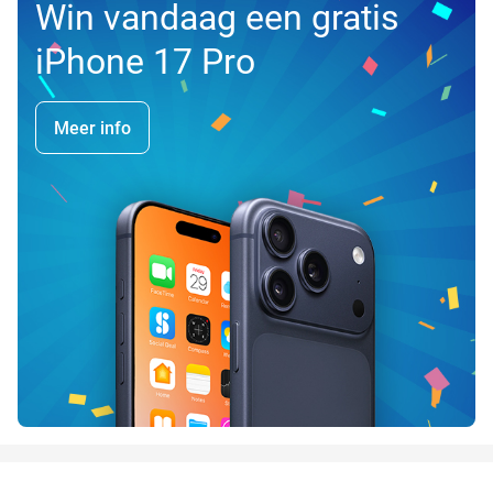
Win vandaag een gratis
iPhone 17 Pro
Meer info
favorite_border