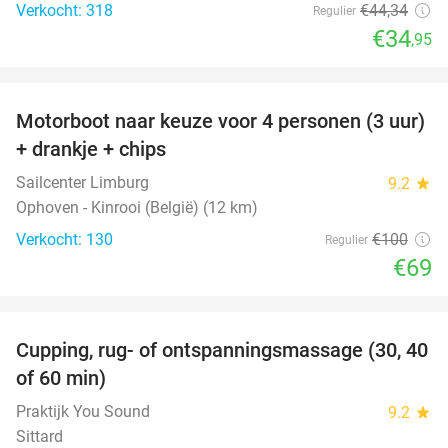
Verkocht: 318
€44
,34
Regulier
€34
,95
favorite_border
Motorboot naar keuze voor 4 personen (3 uur)
31%
+ drankje + chips
Sailcenter Limburg
9.2
star
Ophoven - Kinrooi (België) (12 km)
Verkocht: 130
€100
Regulier
€69
favorite_border
Cupping, rug- of ontspanningsmassage (30, 40
60%
of 60 min)
Praktijk You Sound
9.2
star
Sittard