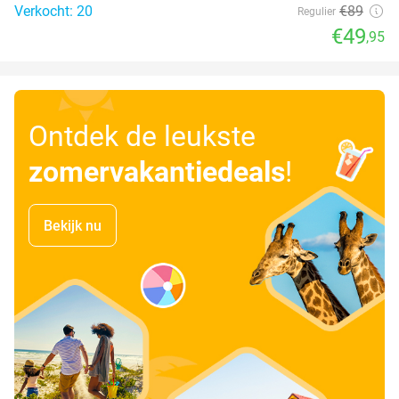
Verkocht: 20
€89
Regulier
€49
,95
Ontdek de leukste
zomervakantiedeals
!
Bekijk nu