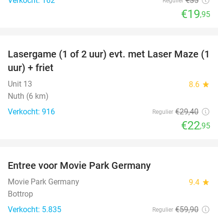
Verkocht: 162
€35
Regulier
€19
,95
favorite_border
Lasergame (1 of 2 uur) evt. met Laser Maze (1
22%
uur) + friet
Unit 13
8.6
star
Nuth (6 km)
Verkocht: 916
€29
,40
Regulier
€22
,95
favorite_border
Entree voor Movie Park Germany
38%
Movie Park Germany
9.4
star
Bottrop
Verkocht: 5.835
€59
,90
Regulier