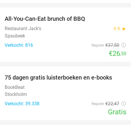
favorite_border
All-You-Can-Eat brunch of BBQ
29%
Restaurant Jack's
9.9
star
Spaubeek
Verkocht: 816
€37
,50
Regulier
€26
,50
favorite_border
100%
75 dagen gratis luisterboeken en e-books
BookBeat
Stockholm
Verkocht: 39.338
€22
,47
Regulier
Gratis
favorite_border