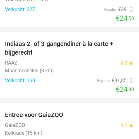
Verkocht: 327
€39
Regulier
€24
,50
favorite_border
Indiaas 2- of 3-gangendiner à la carte +
22%
bijgerecht
RAAZ
9.8
star
Maasmechelen (8 km)
Verkocht: 160
€31
,85
Regulier
€24
,90
favorite_border
Entree voor GaiaZOO
14%
GaiaZOO
9.2
star
Kerkrade (15 km)