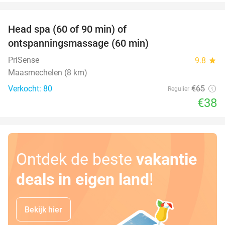
favorite_border
Head spa (60 of 90 min) of
42%
ontspanningsmassage (60 min)
PriSense
9.8
star
Maasmechelen (8 km)
Verkocht: 80
€65
Regulier
€38
Ontdek de beste
vakantie
deals in eigen land
!
Bekijk hier