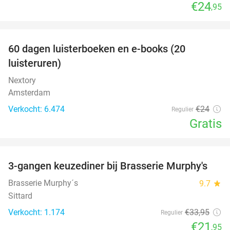
€24
,95
favorite_border
100%
60 dagen luisterboeken en e-books (20
luisteruren)
Nextory
Amsterdam
Verkocht: 6.474
€24
Regulier
Gratis
favorite_border
3-gangen keuzediner bij Brasserie Murphy's
35%
Brasserie Murphy´s
9.7
star
Sittard
Verkocht: 1.174
€33
,95
Regulier
€21
,95