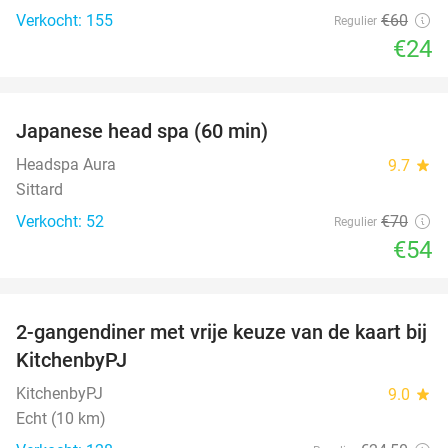
Verkocht: 155
€60
Regulier
€24
favorite_border
Japanese head spa (60 min)
23%
Headspa Aura
9.7
star
Sittard
Verkocht: 52
€70
Regulier
€54
favorite_border
2-gangendiner met vrije keuze van de kaart bij
23%
KitchenbyPJ
KitchenbyPJ
9.0
star
Echt (10 km)