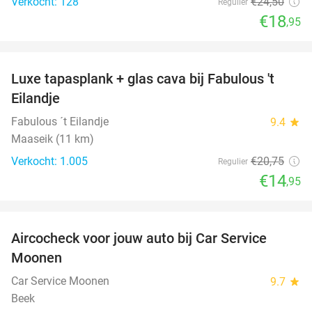
Verkocht: 128
€24
,50
Regulier
€18
,95
favorite_border
Luxe tapasplank + glas cava bij Fabulous 't
28%
Eilandje
Fabulous ´t Eilandje
9.4
star
Maaseik (11 km)
Verkocht: 1.005
€20
,75
Regulier
€14
,95
favorite_border
Aircocheck voor jouw auto bij Car Service
44%
Moonen
Car Service Moonen
9.7
star
Beek