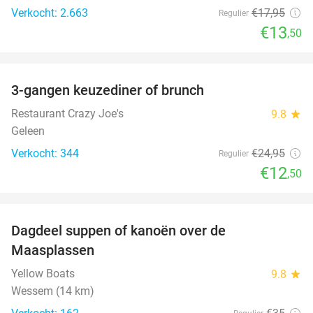
Verkocht: 2.663
€17
,95
Regulier
€13
,50
favorite_border
3-gangen keuzediner of brunch
50%
Restaurant Crazy Joe's
9.8
star
Geleen
Verkocht: 344
€24
,95
Regulier
€12
,50
favorite_border
Dagdeel suppen of kanoën over de
43%
Maasplassen
Yellow Boats
9.8
star
Wessem (14 km)