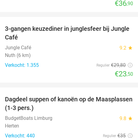
€36
,90
favorite_border
3-gangen keuzediner in junglesfeer bij Jungle
21%
Café
Jungle Café
9.2
star
Nuth (6 km)
Verkocht: 1.355
€29
,80
Regulier
€23
,50
favorite_border
Dagdeel suppen of kanoën op de Maasplassen
43%
(1-3 pers.)
BudgetBoats Limburg
9.8
star
Herten
Verkocht: 440
€35
Regulier