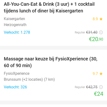
All-You-Can-Eat & Drink (3 uur) + 1 cocktail
33%
tijdens lunch of diner bij Kaisergarten
Kaisergarten
8.9
star
Herzogenrath
Verkocht: 1.278
€31
,40
Regulier
€20
,90
favorite_border
Massage naar keuze bij FysioXperience (30,
44%
60 of 90 min)
FysioXperience
9.7
star
Brunssum (+2 locaties) (7 km)
Verkocht: 326
€42
,75
Regulier
€24
favorite_border