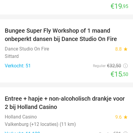
€19
,95
favorite_border
Bungee Super Fly Workshop of 1 maand
52%
onbeperkt dansen bij Dance Studio On Fire
Dance Studio On Fire
8.8
star
Sittard
Verkocht: 51
€32
,50
Regulier
€15
,50
favorite_border
Entree + hapje + non-alcoholisch drankje voor
52%
2 bij Holland Casino
Holland Casino
9.6
star
Valkenburg (+12 locaties) (11 km)