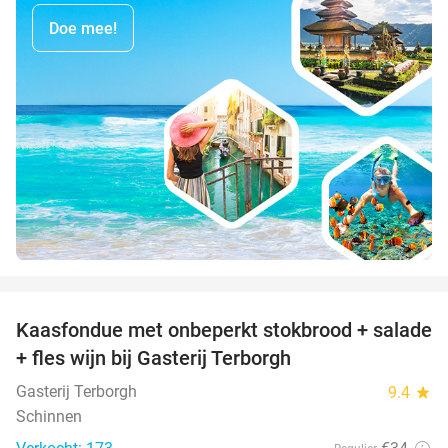
Doe mee!
favorite_border
Kaasfondue met onbeperkt stokbrood + salade
44%
+ fles wijn bij Gasterij Terborgh
Gasterij Terborgh
9.4
star
Schinnen