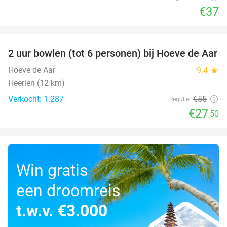
€37
favorite_border
2 uur bowlen (tot 6 personen) bij Hoeve de Aar
50%
Hoeve de Aar
9.4
star
Heerlen (12 km)
Verkocht: 1.287
€55
Regulier
€27
,50
Win gratis
een droomreis
t.w.v. €3.000