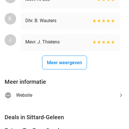
B.
Dhr. B. Wauters
J.
Mevr. J. Thielens
Meer weergeven
Meer informatie
Website
favorite_border
Deals in Sittard-Geleen