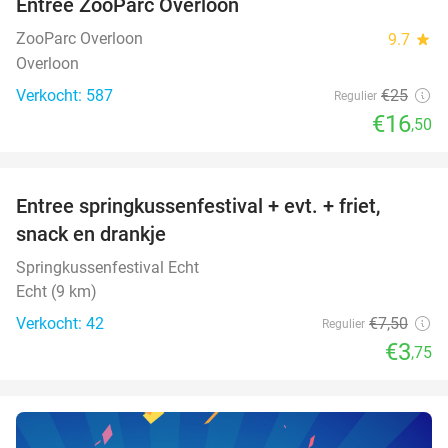
Entree ZooParc Overloon
34%
NEW
TODAY
ZooParc Overloon
9.7
star
Overloon
Verkocht: 587
€25
Regulier
€16
,50
favorite_border
Entree springkussenfestival + evt. + friet,
50%
NEW
snack en drankje
TODAY
Springkussenfestival Echt
Echt (9 km)
Verkocht: 42
€7
,50
Regulier
€3
,75