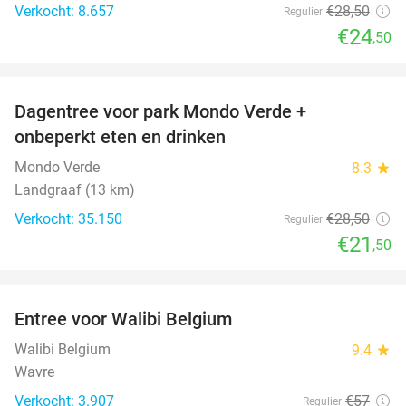
Verkocht: 8.657
€28
,50
Regulier
€24
,50
favorite_border
Dagentree voor park Mondo Verde +
25%
onbeperkt eten en drinken
Mondo Verde
8.3
star
Landgraaf (13 km)
Verkocht: 35.150
€28
,50
Regulier
€21
,50
favorite_border
Entree voor Walibi Belgium
35%
Walibi Belgium
9.4
star
Wavre
Verkocht: 3.907
€57
Regulier