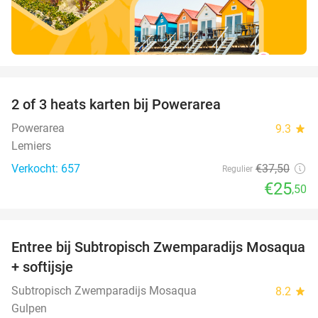
favorite_border
2 of 3 heats karten bij Powerarea
32%
Powerarea
9.3
star
Lemiers
Verkocht: 657
€37
,50
Regulier
€25
,50
favorite_border
Entree bij Subtropisch Zwemparadijs Mosaqua
25%
+ softijsje
Subtropisch Zwemparadijs Mosaqua
8.2
star
Gulpen