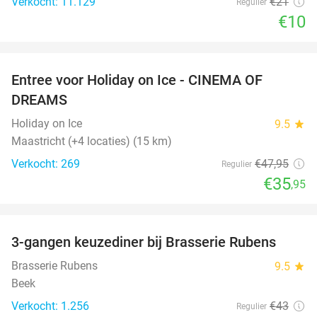
Verkocht: 11.129
€21
Regulier
€10
favorite_border
Entree voor Holiday on Ice - CINEMA OF
25%
DREAMS
Holiday on Ice
9.5
star
Maastricht (+4 locaties) (15 km)
Verkocht: 269
€47
,95
Regulier
€35
,95
favorite_border
3-gangen keuzediner bij Brasserie Rubens
42%
Brasserie Rubens
9.5
star
Beek
Verkocht: 1.256
€43
Regulier