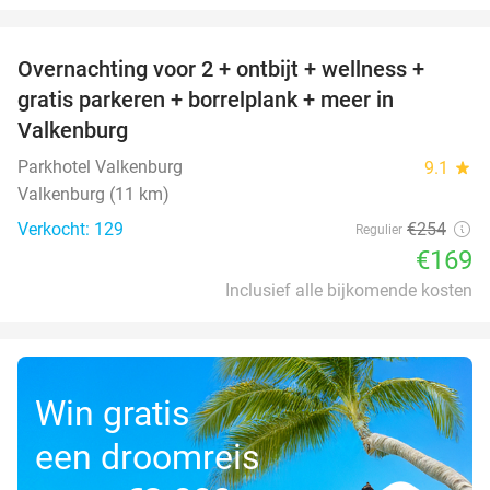
favorite_border
Overnachting voor 2 + ontbijt + wellness +
33%
gratis parkeren + borrelplank + meer in
Valkenburg
Parkhotel Valkenburg
9.1
star
Valkenburg (11 km)
Verkocht: 129
€254
Regulier
€169
Inclusief alle bijkomende kosten
Win gratis
een droomreis