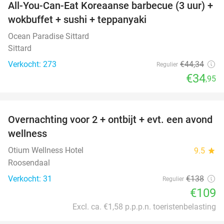
All-You-Can-Eat Koreaanse barbecue (3 uur) +
21%
wokbuffet + sushi + teppanyaki
Ocean Paradise Sittard
Sittard
Verkocht: 273
€44
,34
Regulier
€34
,95
favorite_border
Overnachting voor 2 + ontbijt + evt. een avond
21%
wellness
Otium Wellness Hotel
9.5
star
Roosendaal
Verkocht: 31
€138
Regulier
€109
Excl. ca. €1,58 p.p.p.n. toeristenbelasting
favorite_border