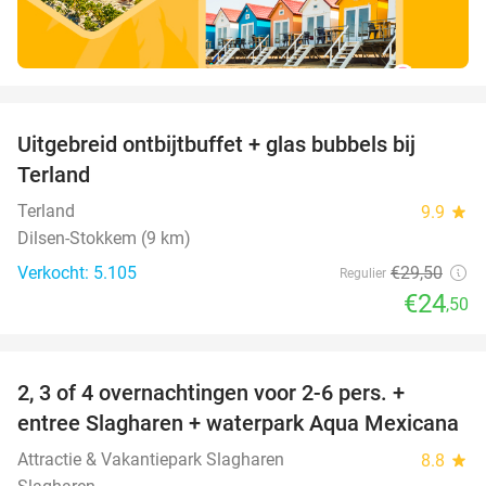
favorite_border
Uitgebreid ontbijtbuffet + glas bubbels bij
17%
Terland
Terland
9.9
star
Dilsen-Stokkem (9 km)
Verkocht: 5.105
€29
,50
Regulier
€24
,50
favorite_border
2, 3 of 4 overnachtingen voor 2-6 pers. +
55%
entree Slagharen + waterpark Aqua Mexicana
Attractie & Vakantiepark Slagharen
8.8
star