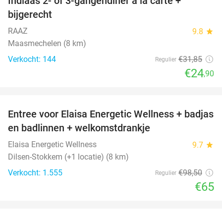
Indiaas 2- of 3-gangendiner à la carte +
22%
bijgerecht
RAAZ
9.8
star
Maasmechelen (8 km)
Verkocht: 144
€31
,85
Regulier
€24
,90
favorite_border
Entree voor Elaisa Energetic Wellness + badjas
34%
en badlinnen + welkomstdrankje
Elaisa Energetic Wellness
9.7
star
Dilsen-Stokkem (+1 locatie) (8 km)
Verkocht: 1.555
€98
,50
Regulier
€65
favorite_border