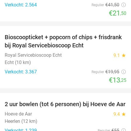
Verkocht: 2.564
€41
,50
Regulier
€21
,50
favorite_border
Bioscoopticket + popcorn of chips + frisdrank
34%
bij Royal Servicebioscoop Echt
Royal Servicebioscoop Echt
9.1
star
Echt (10 km)
Verkocht: 3.367
€19
,95
Regulier
€13
,25
favorite_border
2 uur bowlen (tot 6 personen) bij Hoeve de Aar
50%
Hoeve de Aar
9.4
star
Heerlen (12 km)
Verkocht: 1.239
€55
Regulier