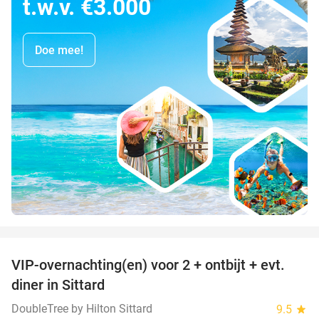
t.w.v. €3.000
Doe mee!
favorite_border
VIP-overnachting(en) voor 2 + ontbijt + evt.
33%
diner in Sittard
DoubleTree by Hilton Sittard
9.5
star