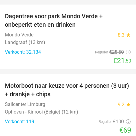
favorite_border
Dagentree voor park Mondo Verde +
25%
onbeperkt eten en drinken
Mondo Verde
8.3
star
Landgraaf (13 km)
Verkocht: 32.134
€28
,50
Regulier
€21
,50
favorite_border
Motorboot naar keuze voor 4 personen (3 uur)
31%
+ drankje + chips
Sailcenter Limburg
9.2
star
Ophoven - Kinrooi (België) (12 km)
Verkocht: 119
€100
Regulier
€69