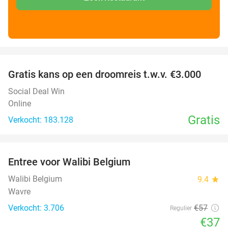
favorite_border
Gratis kans op een droomreis t.w.v. €3.000
Social Deal Win
Online
Gratis
Verkocht: 183.128
favorite_border
Entree voor Walibi Belgium
35%
Walibi Belgium
9.4
star
Wavre
Verkocht: 3.706
€57
Regulier
€37