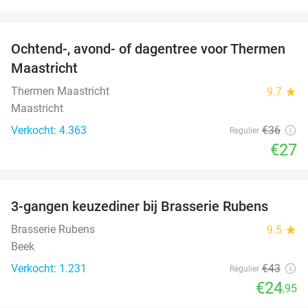
favorite_border
Ochtend-, avond- of dagentree voor Thermen
25%
Maastricht
Thermen Maastricht
9.7
star
Maastricht
Verkocht: 4.363
€36
Regulier
€27
favorite_border
3-gangen keuzediner bij Brasserie Rubens
42%
Brasserie Rubens
9.5
star
Beek
Verkocht: 1.231
€43
Regulier
€24
,95