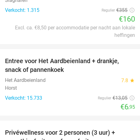
Slagharen
Verkocht: 1.315
€355
Regulier
€160
Excl. ca. €8,50 per accommodatie per nacht aan lokale
heffingen
favorite_border
Entree voor Het Aardbeienland + drankje,
47%
snack of pannenkoek
Het Aardbeienland
7.8
star
Horst
Verkocht: 15.733
€13
,05
Regulier
€6
,95
favorite_border
Privéwellness voor 2 personen (3 uur) +
49%