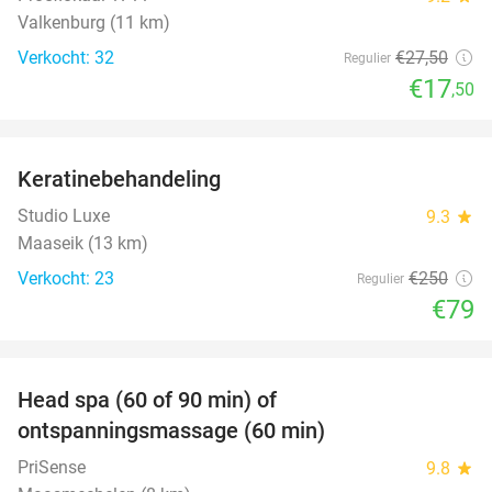
Valkenburg (11 km)
Verkocht: 32
€27
,50
Regulier
€17
,50
favorite_border
Keratinebehandeling
68%
Studio Luxe
9.3
star
Maaseik (13 km)
Verkocht: 23
€250
Regulier
€79
favorite_border
Head spa (60 of 90 min) of
42%
ontspanningsmassage (60 min)
PriSense
9.8
star