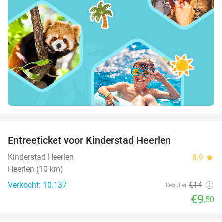
favorite_border
Entreeticket voor Kinderstad Heerlen
32%
Kinderstad Heerlen
8.9
star
Heerlen (10 km)
Verkocht: 10.137
€14
Regulier
€9
,50
favorite_border