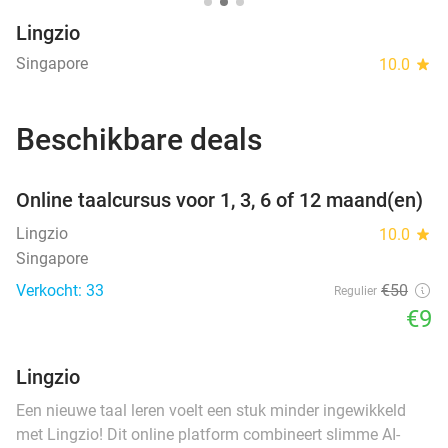
Lingzio
Singapore
10.0
star
Beschikbare deals
favorite_border
Online taalcursus voor 1, 3, 6 of 12 maand(en)
Lingzio
10.0
star
Singapore
Verkocht: 33
€50
Regulier
€9
Lingzio
Een nieuwe taal leren voelt een stuk minder ingewikkeld
met Lingzio! Dit online platform combineert slimme AI-