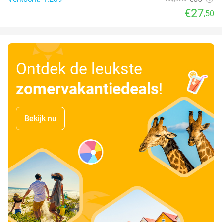
€27
,50
Ontdek de leukste
zomervakantiedeals
!
Bekijk nu