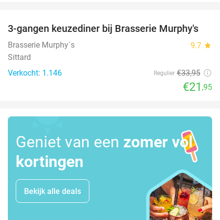
favorite_border
3-gangen keuzediner bij Brasserie Murphy's
35%
Brasserie Murphy´s
9.7
star
Sittard
Verkocht: 1.146
€33
,95
Regulier
€21
,95
Geniet van een
zomer vol
kortingen
Bekijk alle deals