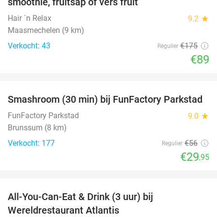
smoothie, fruitsap of vers fruit
Hair ´n Relax
9.2
star
Maasmechelen (9 km)
Verkocht: 43
€175
Regulier
€89
favorite_border
Smashroom (30 min) bij FunFactory Parkstad
47%
FunFactory Parkstad
9.0
star
Brunssum (8 km)
Verkocht: 177
€56
Regulier
€29
,95
favorite_border
All-You-Can-Eat & Drink (3 uur) bij
19%
Wereldrestaurant Atlantis