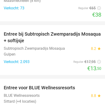
Maasmechelen (8 km)
Verkocht: 73
€65
Regulier
€38
favorite_border
Entree bij Subtropisch Zwemparadijs Mosaqua
25%
+ softijsje
Subtropisch Zwemparadijs Mosaqua
8.2
star
Gulpen
Verkocht: 2.093
€17
,95
Regulier
€13
,50
favorite_border
Entree voor BLUE Wellnessresorts
48%
BLUE Wellnessresorts
8.8
star
Sittard (+4 locaties)