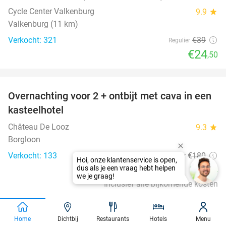
Cycle Center Valkenburg
9.9
star
Valkenburg (11 km)
Verkocht: 321
€39
Regulier
€24
,50
favorite_border
Overnachting voor 2 + ontbijt met cava in een
48%
kasteelhotel
Château De Looz
9.3
star
Borgloon
Verkocht: 133
€180
Regulier
€94
Inclusief alle bijkomende kosten
favorite_border
Home
Dichtbij
Restaurants
Hotels
Menu
Entree Wunderland Kalkar + onbeperkt friet,