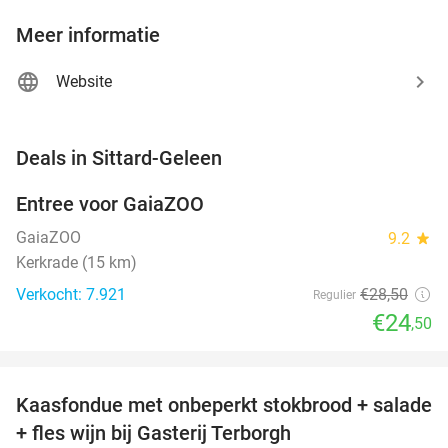
Meer informatie
Website
favorite_border
Deals in Sittard-Geleen
Entree voor GaiaZOO
14%
GaiaZOO
9.2
star
Kerkrade (15 km)
Verkocht: 7.921
€28
,50
Regulier
€24
,50
favorite_border
Kaasfondue met onbeperkt stokbrood + salade
44%
+ fles wijn bij Gasterij Terborgh