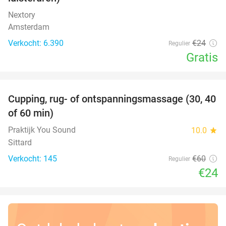
Nextory
Amsterdam
Verkocht: 6.390
€24
Regulier
Gratis
favorite_border
Cupping, rug- of ontspanningsmassage (30, 40
60%
of 60 min)
Praktijk You Sound
10.0
star
Sittard
Verkocht: 145
€60
Regulier
€24