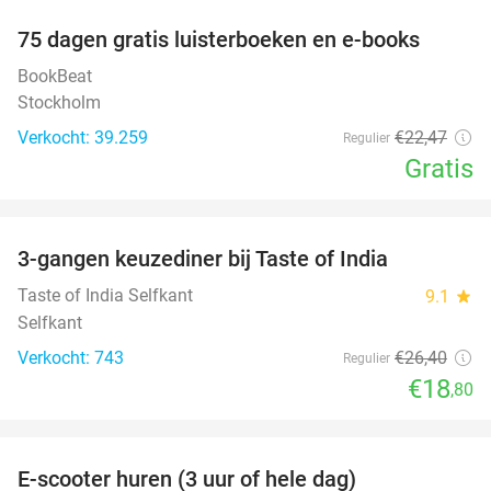
100%
75 dagen gratis luisterboeken en e-books
BookBeat
Stockholm
Verkocht: 39.259
€22
,47
Regulier
Gratis
favorite_border
3-gangen keuzediner bij Taste of India
29%
Taste of India Selfkant
9.1
star
Selfkant
Verkocht: 743
€26
,40
Regulier
€18
,80
favorite_border
E-scooter huren (3 uur of hele dag)
37%