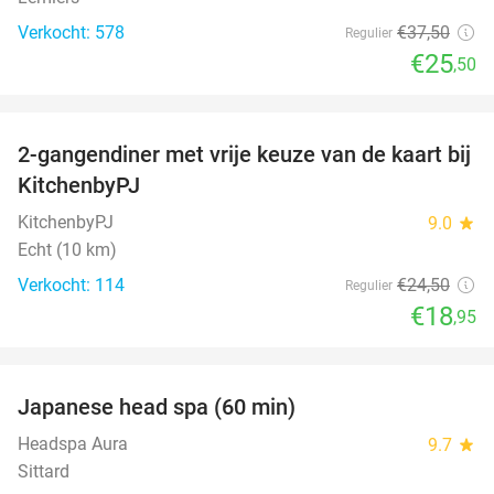
Verkocht: 578
€37
,50
Regulier
€25
,50
favorite_border
2-gangendiner met vrije keuze van de kaart bij
23%
KitchenbyPJ
KitchenbyPJ
9.0
star
Echt (10 km)
Verkocht: 114
€24
,50
Regulier
€18
,95
favorite_border
Japanese head spa (60 min)
23%
Headspa Aura
9.7
star
Sittard