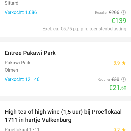
Sittard
Verkocht: 1.086
€206
Regulier
€139
Excl. ca. €5,75 p.p.p.n. toeristenbelasting
favorite_border
Entree Pakawi Park
28%
Pakawi Park
8.9
star
Olmen
Verkocht: 12.146
€30
Regulier
€21
,50
favorite_border
High tea of high wine (1,5 uur) bij Proeflokaal
36%
1711 in hartje Valkenburg
Proeflokaal 1711
9.2
star