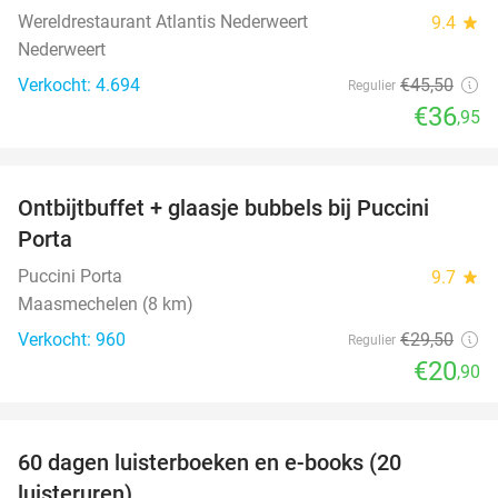
Wereldrestaurant Atlantis Nederweert
9.4
star
Nederweert
Verkocht: 4.694
€45
,50
Regulier
€36
,95
favorite_border
Ontbijtbuffet + glaasje bubbels bij Puccini
29%
Porta
Puccini Porta
9.7
star
Maasmechelen (8 km)
Verkocht: 960
€29
,50
Regulier
€20
,90
favorite_border
100%
60 dagen luisterboeken en e-books (20
luisteruren)