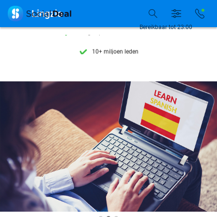
Ontdek 15.000+ deals

Lingzio
7 dagen per week beschikbaar
Bereikbaar tot 23:00
10+ miljoen leden
9,4
op basis van
205.942 reviews
Ontdek 15.000+ deals
7 dagen per week beschikbaar
10+ miljoen leden