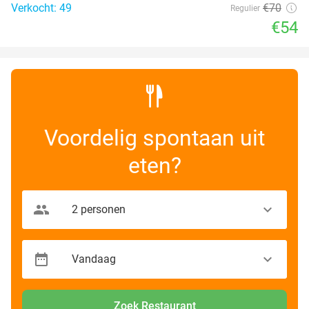
Verkocht: 49
€70
Regulier
€54
Voordelig spontaan uit
eten?
Zoek Restaurant