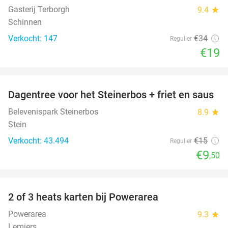
Gasterij Terborgh
9.4
star
Schinnen
Verkocht: 147
€34
Regulier
€19
favorite_border
Dagentree voor het Steinerbos + friet en saus
37%
Belevenispark Steinerbos
8.9
star
Stein
Verkocht: 43.494
€15
Regulier
€9
,50
favorite_border
2 of 3 heats karten bij Powerarea
32%
Powerarea
9.3
star
Lemiers