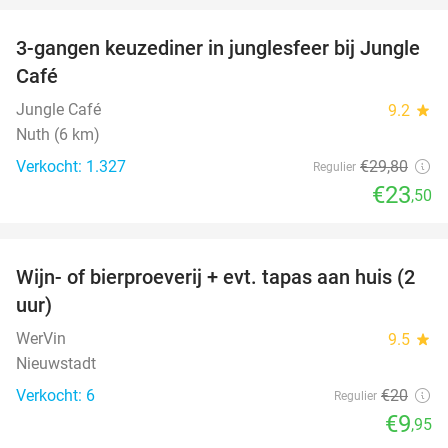
3-gangen keuzediner in junglesfeer bij Jungle
21%
Café
Jungle Café
9.2
star
Nuth (6 km)
Verkocht: 1.327
€29
,80
Regulier
€23
,50
favorite_border
Wijn- of bierproeverij + evt. tapas aan huis (2
50%
uur)
WerVin
9.5
star
Nieuwstadt
Verkocht: 6
€20
Regulier
€9
,95