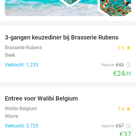
favorite_border
3-gangen keuzediner bij Brasserie Rubens
42%
Brasserie Rubens
9.5
star
Beek
Verkocht: 1.233
€43
Regulier
€24
,95
favorite_border
Entree voor Walibi Belgium
35%
Walibi Belgium
9.4
star
Wavre
Verkocht: 3.725
€57
Regulier
€37