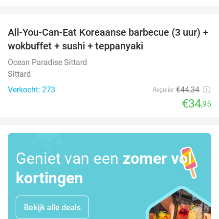
favorite_border
All-You-Can-Eat Koreaanse barbecue (3 uur) +
21%
wokbuffet + sushi + teppanyaki
Ocean Paradise Sittard
Sittard
Verkocht: 273
€44
,34
Regulier
€34
,95
Geniet van een
zomer vol
kortingen
Bekijk alle deals