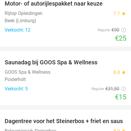
Motor- of autorijlespakket naar keuze
72%
Rijtop Opleidingen
7.7
star
Beek (Limburg)
Verkocht: 12
€90
Regulier
€25
favorite_border
Saunadag bij GOOS Spa & Wellness
52%
NEW
TODAY
GOOS Spa & Wellness
8.8
star
Posterholt
Verkocht: 5
€31
,50
Regulier
€15
favorite_border
Dagentree voor het Steinerbos + friet en saus
37%
Belevenispark Steinerbos
star