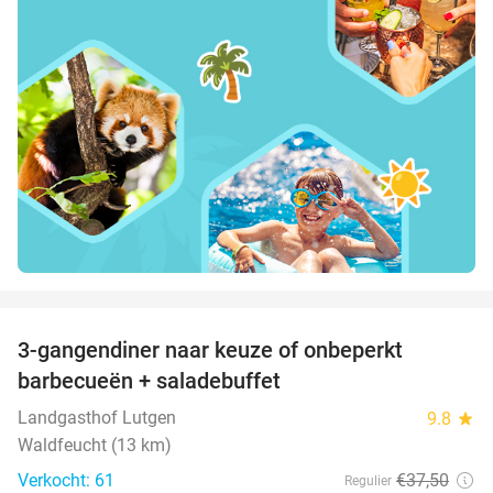
favorite_border
3-gangendiner naar keuze of onbeperkt
42%
barbecueën + saladebuffet
Landgasthof Lutgen
9.8
star
Waldfeucht (13 km)
Verkocht: 61
€37
,50
Regulier