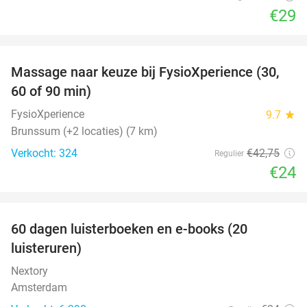
€29
favorite_border
Massage naar keuze bij FysioXperience (30,
44%
60 of 90 min)
FysioXperience
9.7
star
Brunssum (+2 locaties) (7 km)
Verkocht: 324
€42
,75
Regulier
€24
favorite_border
100%
60 dagen luisterboeken en e-books (20
luisteruren)
Nextory
Amsterdam