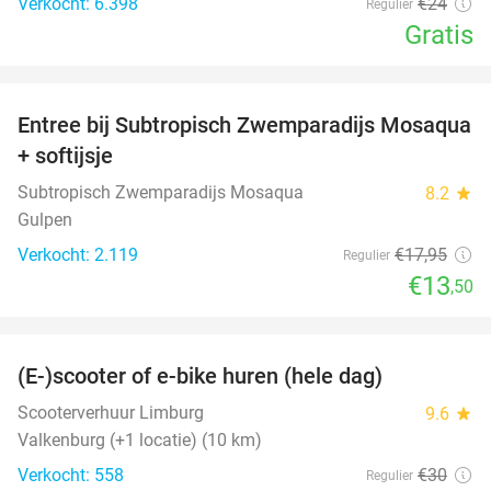
Verkocht: 6.398
€24
Regulier
Gratis
favorite_border
Entree bij Subtropisch Zwemparadijs Mosaqua
25%
+ softijsje
Subtropisch Zwemparadijs Mosaqua
8.2
star
Gulpen
Verkocht: 2.119
€17
,95
Regulier
€13
,50
favorite_border
(E-)scooter of e-bike huren (hele dag)
25%
Scooterverhuur Limburg
9.6
star
Valkenburg (+1 locatie) (10 km)
Verkocht: 558
€30
Regulier