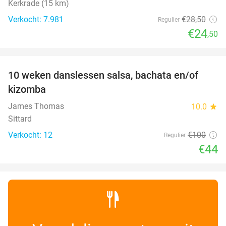
Kerkrade (15 km)
Verkocht: 7.981
€28
,50
Regulier
€24
,50
favorite_border
10 weken danslessen salsa, bachata en/of
56%
kizomba
James Thomas
10.0
star
Sittard
Verkocht: 12
€100
Regulier
€44