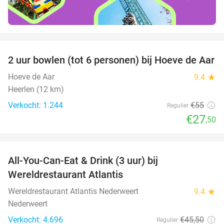
favorite_border
2 uur bowlen (tot 6 personen) bij Hoeve de Aar
50%
Hoeve de Aar
9.4
star
Heerlen (12 km)
Verkocht: 1.244
€55
Regulier
€27
,50
favorite_border
All-You-Can-Eat & Drink (3 uur) bij
19%
Wereldrestaurant Atlantis
Wereldrestaurant Atlantis Nederweert
9.4
star
Nederweert
Verkocht: 4.696
€45
,50
Regulier