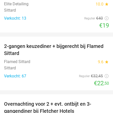
Elite Detailing
10.0
star
Sittard
Verkocht: 13
€40
Regulier
€19
favorite_border
2-gangen keuzediner + bijgerecht bij Flamed
31%
Sittard
Flamed Sittard
9.6
star
Sittard
Verkocht: 67
€32
,45
Regulier
€22
,50
favorite_border
Overnachting voor 2 + evt. ontbijt en 3-
gangendiner bij Fletcher Hotels