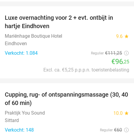
favorite_border
Luxe overnachting voor 2 + evt. ontbijt in
14%
hartje Eindhoven
Mariënhage Boutique Hotel
9.6
star
Eindhoven
Verkocht: 1.084
€111
,25
Regulier
€96
,25
Excl. ca. €5,25 p.p.p.n. toeristenbelasting
favorite_border
Cupping, rug- of ontspanningsmassage (30, 40
60%
of 60 min)
Praktijk You Sound
10.0
star
Sittard
Verkocht: 148
€60
Regulier