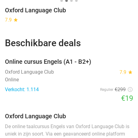
Oxford Language Club
7.9
star
Beschikbare deals
favorite_border
Online cursus Engels (A1 - B2+)
Oxford Language Club
7.9
star
Online
Verkocht: 1.114
€299
Regulier
€19
Oxford Language Club
De online taalcursus Engels van Oxford Language Club is
uniek in zijn soort. Via een geavanceerd online platform