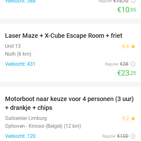
Verkocht: 388
€15
,70
Regulier
€10
,95
favorite_border
Laser Maze + X-Cube Escape Room + friet
39%
Unit 13
8.6
star
Nuth (6 km)
Verkocht: 431
€38
Regulier
€23
,25
favorite_border
Motorboot naar keuze voor 4 personen (3 uur)
31%
+ drankje + chips
Sailcenter Limburg
9.2
star
Ophoven - Kinrooi (België) (12 km)
Verkocht: 120
€100
Regulier