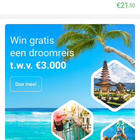
€21
,50
Win gratis
een droomreis
t.w.v. €3.000
Doe mee!