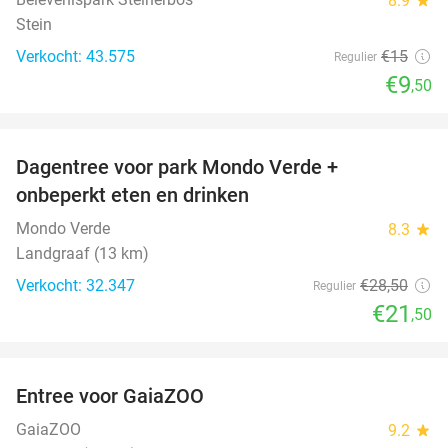
8.9
Stein
Verkocht: 43.575
€15
Regulier
€9
,50
favorite_border
Dagentree voor park Mondo Verde +
25%
onbeperkt eten en drinken
Mondo Verde
8.3
star
Landgraaf (13 km)
Verkocht: 32.347
€28
,50
Regulier
€21
,50
favorite_border
Entree voor GaiaZOO
14%
GaiaZOO
9.2
star