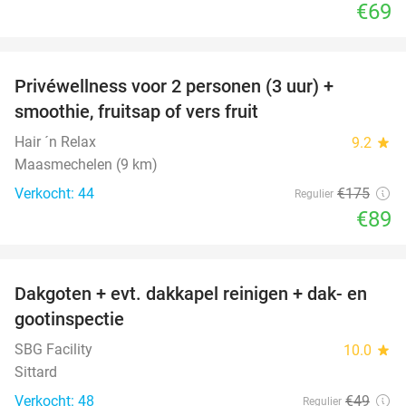
€69
favorite_border
Privéwellness voor 2 personen (3 uur) +
49%
smoothie, fruitsap of vers fruit
Hair ´n Relax
9.2
star
Maasmechelen (9 km)
Verkocht: 44
€175
Regulier
€89
favorite_border
Dakgoten + evt. dakkapel reinigen + dak- en
41%
gootinspectie
SBG Facility
10.0
star
Sittard
Verkocht: 48
€49
Regulier