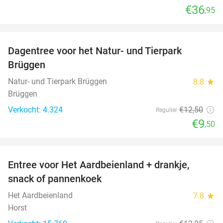
€36
,95
favorite_border
Dagentree voor het Natur- und Tierpark
24%
Brüggen
Natur- und Tierpark Brüggen
8.8
star
Brüggen
Verkocht: 4.324
€12
,50
Regulier
€9
,50
favorite_border
Entree voor Het Aardbeienland + drankje,
47%
snack of pannenkoek
Het Aardbeienland
7.8
star
Horst