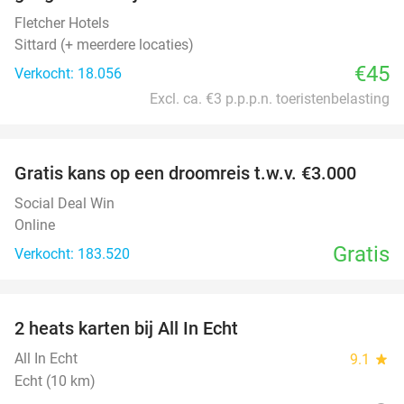
Fletcher Hotels
Sittard (+ meerdere locaties)
€45
Verkocht: 18.056
Excl. ca. €3 p.p.p.n. toeristenbelasting
favorite_border
Gratis kans op een droomreis t.w.v. €3.000
Social Deal Win
Online
Gratis
Verkocht: 183.520
favorite_border
2 heats karten bij All In Echt
39%
All In Echt
9.1
star
Echt (10 km)