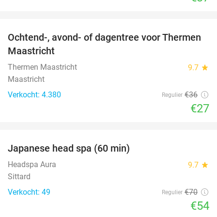
favorite_border
Ochtend-, avond- of dagentree voor Thermen
25%
Maastricht
Thermen Maastricht
9.7
star
Maastricht
Verkocht: 4.380
€36
Regulier
€27
favorite_border
Japanese head spa (60 min)
23%
Headspa Aura
9.7
star
Sittard
Verkocht: 49
€70
Regulier
€54