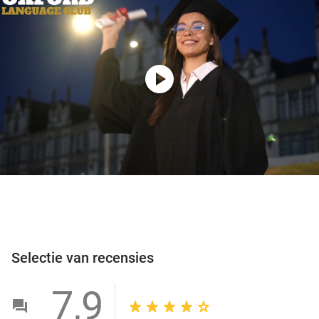
play_circle
Selectie van recensies
7,9