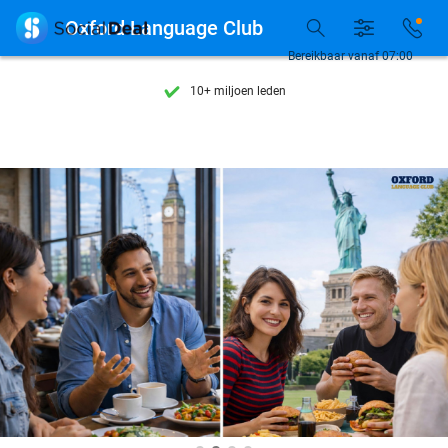
Ontdek 15.000+ deals

Oxford Language Club
7 dagen per week beschikbaar
Bereikbaar vanaf 07:00
10+ miljoen leden
9,4
op basis van
205.983 reviews
Ontdek 15.000+ deals
7 dagen per week beschikbaar
10+ miljoen leden