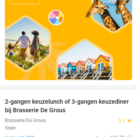
favorite_border
2-gangen keuzelunch of 3-gangen keuzediner
30%
bij Brasserie De Grous
Brasserie De Grous
9.7
star
Stein