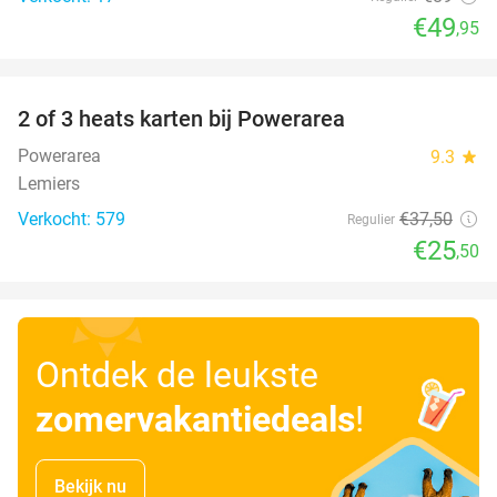
€49
,95
favorite_border
2 of 3 heats karten bij Powerarea
32%
Powerarea
9.3
star
Lemiers
Verkocht: 579
€37
,50
Regulier
€25
,50
Ontdek de leukste
zomervakantiedeals
!
Bekijk nu