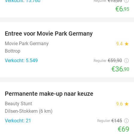
Verkocht: 15.760
€13
,05
Regulier
€6
,95
favorite_border
Entree voor Movie Park Germany
38%
Movie Park Germany
9.4
star
Bottrop
Verkocht: 5.549
€59
,90
Regulier
€36
,90
favorite_border
Permanente make-up naar keuze
52%
Beauty Stunt
9.6
star
Dilsen-Stokkem (6 km)
Verkocht: 21
€145
Regulier
€69