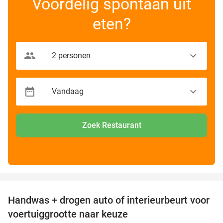
Voordelig spontaan uit
eten?
Zoek Restaurant
favorite_border
Handwas + drogen auto of interieurbeurt voor
53%
voertuiggrootte naar keuze