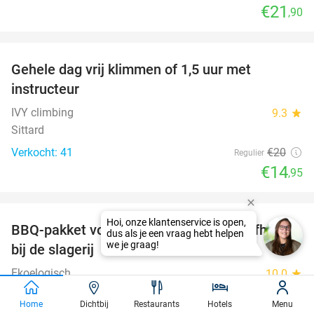
€21
,90
favorite_border
Gehele dag vrij klimmen of 1,5 uur met
25%
instructeur
IVY climbing
9.3
star
Sittard
Verkocht: 41
€20
Regulier
€14
,95
favorite_border
BBQ-pakket voor 5 à 7 personen voor afhaal
35%
bij de slagerij
Ekoelogisch
10.0
star
Dilsen-Stokkem (6 km)
Home
Dichtbij
Restaurants
Hotels
Menu
Verkocht: 413
€75
Regulier