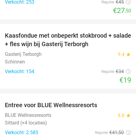
Verkocht: 253
€45
Regulier
€27
,50
favorite_border
Kaasfondue met onbeperkt stokbrood + salade
44%
+ fles wijn bij Gasterij Terborgh
Gasterij Terborgh
9.4
star
Schinnen
Verkocht: 154
€34
Regulier
€19
favorite_border
Entree voor BLUE Wellnessresorts
48%
BLUE Wellnessresorts
8.8
star
Sittard (+4 locaties)
Verkocht: 2.585
€41
,50
Regulier