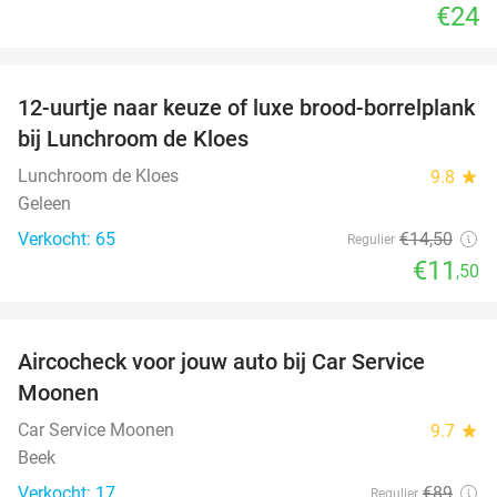
€24
favorite_border
12-uurtje naar keuze of luxe brood-borrelplank
21%
bij Lunchroom de Kloes
Lunchroom de Kloes
9.8
star
Geleen
Verkocht: 65
€14
,50
Regulier
€11
,50
favorite_border
Aircocheck voor jouw auto bij Car Service
44%
Moonen
Car Service Moonen
9.7
star
Beek
Verkocht: 17
€89
Regulier