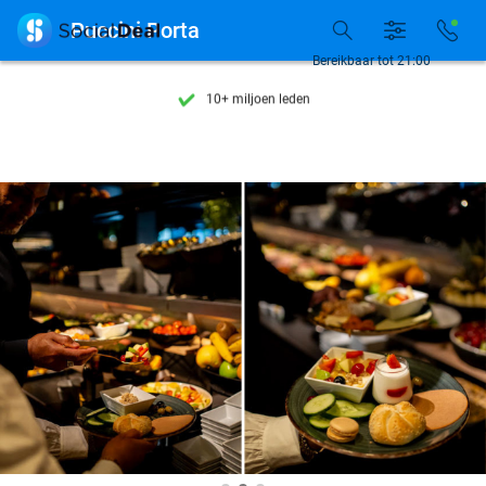
Ontdek 15.000+ deals

Puccini Porta
7 dagen per week beschikbaar
Bereikbaar tot 21:00
10+ miljoen leden
9,4
op basis van
206.322 reviews
Ontdek 15.000+ deals
7 dagen per week beschikbaar
10+ miljoen leden