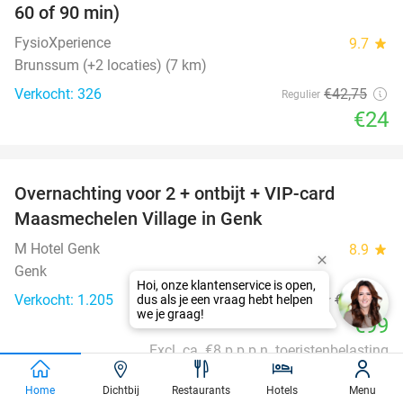
60 of 90 min)
FysioXperience
9.7
star
Brunssum (+2 locaties) (7 km)
Verkocht: 326
€42
,75
Regulier
€24
favorite_border
Overnachting voor 2 + ontbijt + VIP-card
45%
Maasmechelen Village in Genk
M Hotel Genk
8.9
star
Genk
Verkocht: 1.205
€180
Regulier
€99
Excl. ca. €8 p.p.p.n. toeristenbelasting
favorite_border
Home
Dichtbij
Restaurants
Hotels
Menu