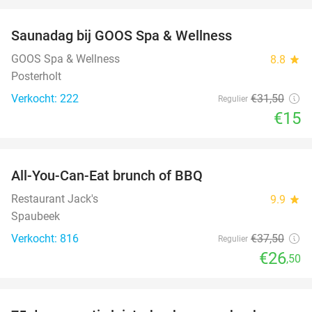
favorite_border
Saunadag bij GOOS Spa & Wellness
52%
GOOS Spa & Wellness
8.8
star
Posterholt
Verkocht: 222
€31
,50
Regulier
€15
favorite_border
All-You-Can-Eat brunch of BBQ
29%
Restaurant Jack's
9.9
star
Spaubeek
Verkocht: 816
€37
,50
Regulier
€26
,50
favorite_border