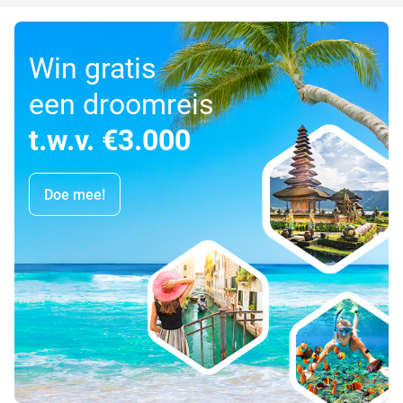
Win gratis
een droomreis
t.w.v. €3.000
Doe mee!