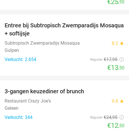
€25
,50
favorite_border
Entree bij Subtropisch Zwemparadijs Mosaqua
25%
+ softijsje
Subtropisch Zwemparadijs Mosaqua
8.2
star
Gulpen
Verkocht: 2.654
€17
,95
Regulier
€13
,50
favorite_border
3-gangen keuzediner of brunch
50%
Restaurant Crazy Joe's
9.8
star
Geleen
Verkocht: 344
€24
,95
Regulier
€12
,50