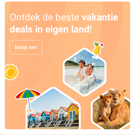
Ontdek de beste
vakantie
deals in eigen land
!
Bekijk hier