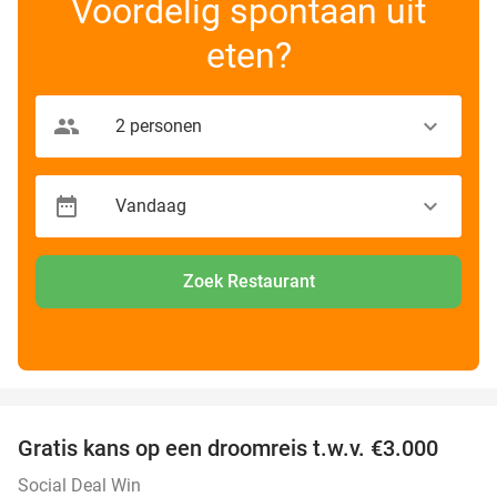
Voordelig spontaan uit
eten?
Zoek Restaurant
favorite_border
Gratis kans op een droomreis t.w.v. €3.000
Social Deal Win