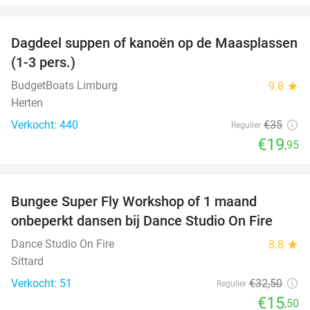
favorite_border
Dagdeel suppen of kanoën op de Maasplassen
43%
(1-3 pers.)
BudgetBoats Limburg
9.8
star
Herten
Verkocht: 440
€35
Regulier
€19
,95
favorite_border
Bungee Super Fly Workshop of 1 maand
52%
onbeperkt dansen bij Dance Studio On Fire
Dance Studio On Fire
8.8
star
Sittard
Verkocht: 51
€32
,50
Regulier
€15
,50