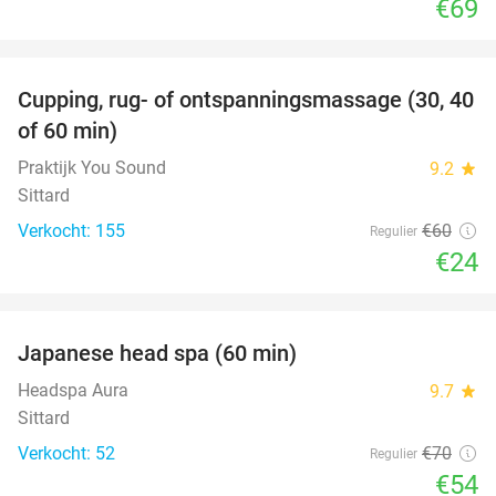
€69
favorite_border
Cupping, rug- of ontspanningsmassage (30, 40
60%
of 60 min)
Praktijk You Sound
9.2
star
Sittard
Verkocht: 155
€60
Regulier
€24
favorite_border
Japanese head spa (60 min)
23%
Headspa Aura
9.7
star
Sittard
Verkocht: 52
€70
Regulier
€54