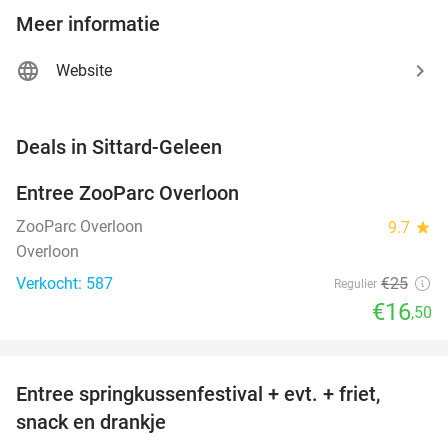
Meer informatie
Website
favorite_border
Deals in Sittard-Geleen
Entree ZooParc Overloon
34%
NEW
TODAY
ZooParc Overloon
9.7
star
Overloon
Verkocht: 587
€25
Regulier
€16
,50
favorite_border
Entree springkussenfestival + evt. + friet,
50%
NEW
snack en drankje
TODAY