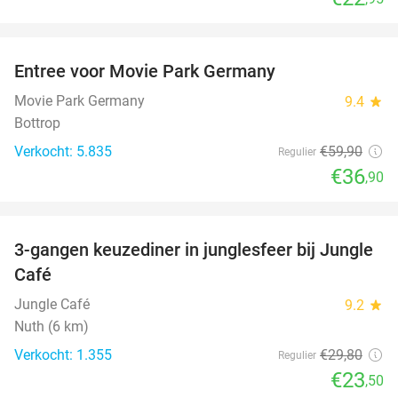
favorite_border
Entree voor Movie Park Germany
38%
Movie Park Germany
9.4
star
Bottrop
Verkocht: 5.835
€59
,90
Regulier
€36
,90
favorite_border
3-gangen keuzediner in junglesfeer bij Jungle
21%
Café
Jungle Café
9.2
star
Nuth (6 km)
Verkocht: 1.355
€29
,80
Regulier
€23
,50