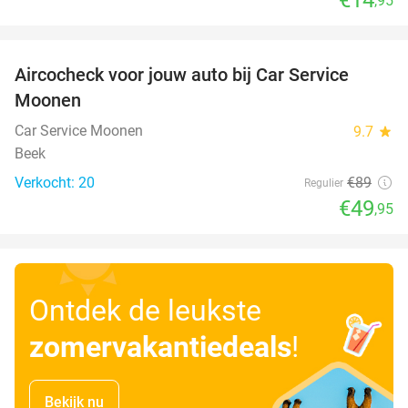
,95
favorite_border
Aircocheck voor jouw auto bij Car Service
44%
Moonen
Car Service Moonen
9.7
star
Beek
Verkocht: 20
€89
Regulier
€49
,95
Ontdek de leukste
zomervakantiedeals
!
Bekijk nu