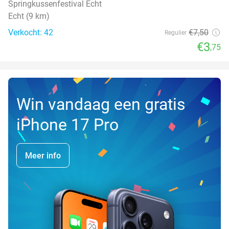
Springkussenfestival Echt
Echt (9 km)
Verkocht: 42
€7
,50
Regulier
€3
,75
Win vandaag een gratis
iPhone 17 Pro
Meer info