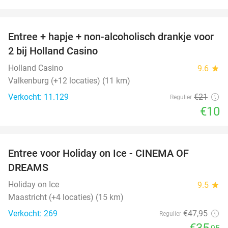
favorite_border
Entree + hapje + non-alcoholisch drankje voor
52%
2 bij Holland Casino
Holland Casino
9.6
star
Valkenburg (+12 locaties) (11 km)
Verkocht: 11.129
€21
Regulier
€10
favorite_border
Entree voor Holiday on Ice - CINEMA OF
25%
DREAMS
Holiday on Ice
9.5
star
Maastricht (+4 locaties) (15 km)
Verkocht: 269
€47
,95
Regulier
€35