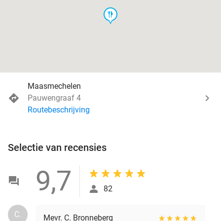
food
Maasmechelen
Pauwengraaf 4
Routebeschrijving
Selectie van recensies
9,7
82
C.
Mevr. C. Bronneberg