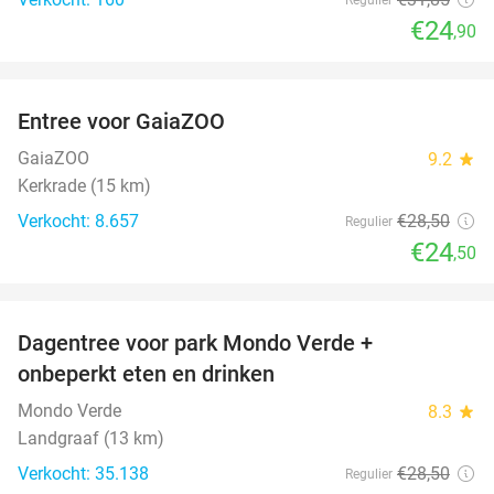
€24
,90
favorite_border
Entree voor GaiaZOO
14%
GaiaZOO
9.2
star
Kerkrade (15 km)
Verkocht: 8.657
€28
,50
Regulier
€24
,50
favorite_border
Dagentree voor park Mondo Verde +
25%
onbeperkt eten en drinken
Mondo Verde
8.3
star
Landgraaf (13 km)
Verkocht: 35.138
€28
,50
Regulier