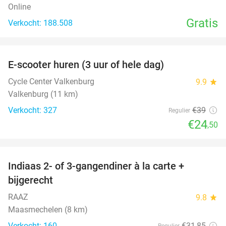
Online
Gratis
Verkocht: 188.508
favorite_border
E-scooter huren (3 uur of hele dag)
37%
Cycle Center Valkenburg
9.9
star
Valkenburg (11 km)
Verkocht: 327
€39
Regulier
€24
,50
favorite_border
Indiaas 2- of 3-gangendiner à la carte +
22%
bijgerecht
RAAZ
9.8
star
Maasmechelen (8 km)
Verkocht: 160
€31
,85
Regulier