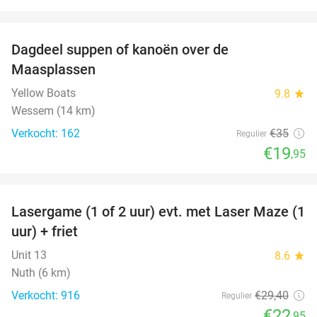
favorite_border
Dagdeel suppen of kanoën over de
43%
Maasplassen
Yellow Boats
9.8
star
Wessem (14 km)
Verkocht: 162
€35
Regulier
€19
,95
favorite_border
Lasergame (1 of 2 uur) evt. met Laser Maze (1
22%
uur) + friet
Unit 13
8.6
star
Nuth (6 km)
Verkocht: 916
€29
,40
Regulier
€22
,95