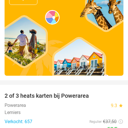
favorite_border
2 of 3 heats karten bij Powerarea
32%
Powerarea
9.3
star
Lemiers
Verkocht: 657
€37
,50
Regulier