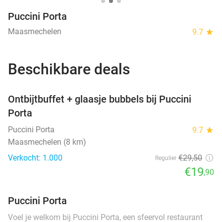
Puccini Porta
Maasmechelen
9.7
star
Beschikbare deals
favorite_border
Ontbijtbuffet + glaasje bubbels bij Puccini
SOLD
Porta
OUT
Puccini Porta
9.7
star
Maasmechelen (8 km)
Verkocht: 1.000
€29
,50
Regulier
€19
,90
Puccini Porta
Voel je welkom bij Puccini Porta, een sfeervol restaurant