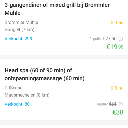
3-gangendiner of mixed grill bij Brommler
28%
Mühle
Brommler Mühle
8.9
star
Gangelt (7 km)
Verkocht: 299
€27
,50
Regulier
€19
,90
favorite_border
Head spa (60 of 90 min) of
42%
ontspanningsmassage (60 min)
PriSense
9.8
star
Maasmechelen (8 km)
Verkocht: 80
€65
Regulier
€38