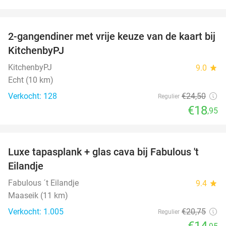
favorite_border
2-gangendiner met vrije keuze van de kaart bij
23%
KitchenbyPJ
KitchenbyPJ
9.0
star
Echt (10 km)
Verkocht: 128
€24
,50
Regulier
€18
,95
favorite_border
Luxe tapasplank + glas cava bij Fabulous 't
28%
Eilandje
Fabulous ´t Eilandje
9.4
star
Maaseik (11 km)
Verkocht: 1.005
€20
,75
Regulier
€14