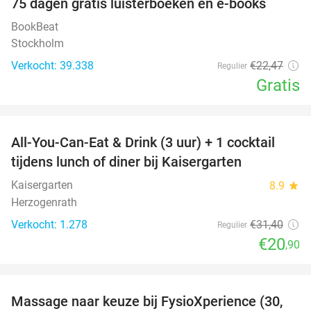
100%
75 dagen gratis luisterboeken en e-books
BookBeat
Stockholm
Verkocht: 39.338
€22
,47
Regulier
Gratis
favorite_border
All-You-Can-Eat & Drink (3 uur) + 1 cocktail
33%
tijdens lunch of diner bij Kaisergarten
Kaisergarten
8.9
star
Herzogenrath
Verkocht: 1.278
€31
,40
Regulier
€20
,90
favorite_border
Massage naar keuze bij FysioXperience (30,
44%