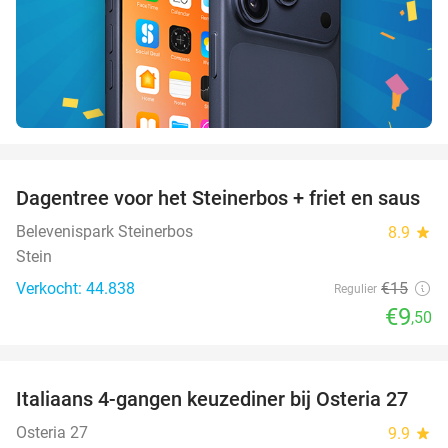
favorite_border
Dagentree voor het Steinerbos + friet en saus
37%
Belevenispark Steinerbos
8.9
star
Stein
Verkocht: 44.838
€15
Regulier
€9
,50
favorite_border
Italiaans 4-gangen keuzediner bij Osteria 27
41%
Osteria 27
9.9
star