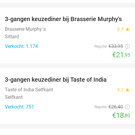
favorite_border
3-gangen keuzediner bij Brasserie Murphy's
35%
Brasserie Murphy´s
9.7
star
Sittard
Verkocht: 1.174
€33
,95
Regulier
€21
,95
favorite_border
3-gangen keuzediner bij Taste of India
29%
Taste of India Selfkant
9.1
star
Selfkant
Verkocht: 751
€26
,40
Regulier
€18
,80
favorite_border