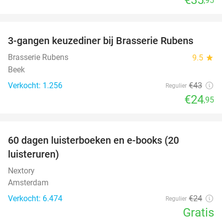
,95
favorite_border
3-gangen keuzediner bij Brasserie Rubens
42%
Brasserie Rubens
9.5
star
Beek
Verkocht: 1.256
€43
Regulier
€24
,95
favorite_border
100%
60 dagen luisterboeken en e-books (20
luisteruren)
Nextory
Amsterdam
Verkocht: 6.474
€24
Regulier
Gratis