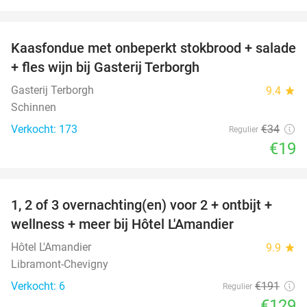
favorite_border
Kaasfondue met onbeperkt stokbrood + salade
44%
+ fles wijn bij Gasterij Terborgh
Gasterij Terborgh
9.4
star
Schinnen
Verkocht: 173
€34
Regulier
€19
favorite_border
1, 2 of 3 overnachting(en) voor 2 + ontbijt +
32%
NEW
wellness + meer bij Hôtel L'Amandier
TODAY
Hôtel L'Amandier
9.9
star
Libramont-Chevigny
Verkocht: 6
€191
Regulier
€129