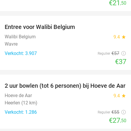
€21
,50
favorite_border
Entree voor Walibi Belgium
35%
Walibi Belgium
9.4
star
Wavre
Verkocht: 3.907
€57
Regulier
€37
favorite_border
2 uur bowlen (tot 6 personen) bij Hoeve de Aar
50%
Hoeve de Aar
9.4
star
Heerlen (12 km)
Verkocht: 1.286
€55
Regulier
€27
,50