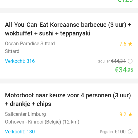
favorite_border
All-You-Can-Eat Koreaanse barbecue (3 uur) +
21%
wokbuffet + sushi + teppanyaki
Ocean Paradise Sittard
7.6
star
Sittard
Verkocht: 316
€44
,34
Regulier
€34
,95
favorite_border
Motorboot naar keuze voor 4 personen (3 uur)
31%
+ drankje + chips
Sailcenter Limburg
9.2
star
Ophoven - Kinrooi (België) (12 km)
Verkocht: 130
€100
Regulier