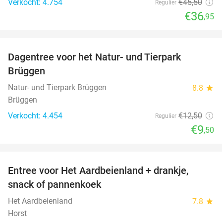
Verkocht: 4.754
€45
,50
Regulier
€36
,95
favorite_border
Dagentree voor het Natur- und Tierpark
24%
Brüggen
Natur- und Tierpark Brüggen
8.8
star
Brüggen
Verkocht: 4.454
€12
,50
Regulier
€9
,50
favorite_border
Entree voor Het Aardbeienland + drankje,
47%
snack of pannenkoek
Het Aardbeienland
7.8
star
Horst