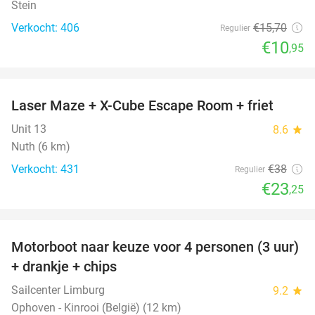
Stein
Verkocht: 406
€15
,70
Regulier
€10
,95
favorite_border
Laser Maze + X-Cube Escape Room + friet
39%
Unit 13
8.6
star
Nuth (6 km)
Verkocht: 431
€38
Regulier
€23
,25
favorite_border
Motorboot naar keuze voor 4 personen (3 uur)
31%
+ drankje + chips
Sailcenter Limburg
9.2
star
Ophoven - Kinrooi (België) (12 km)