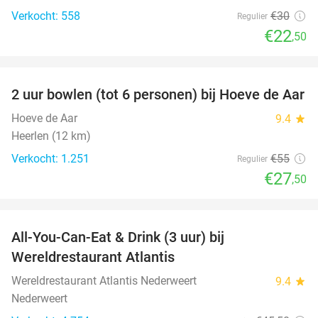
Verkocht: 558
€30
Regulier
€22
,50
favorite_border
2 uur bowlen (tot 6 personen) bij Hoeve de Aar
50%
Hoeve de Aar
9.4
star
Heerlen (12 km)
Verkocht: 1.251
€55
Regulier
€27
,50
favorite_border
All-You-Can-Eat & Drink (3 uur) bij
19%
Wereldrestaurant Atlantis
Wereldrestaurant Atlantis Nederweert
9.4
star
Nederweert