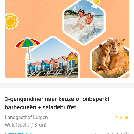
favorite_border
3-gangendiner naar keuze of onbeperkt
42%
barbecueën + saladebuffet
Landgasthof Lutgen
9.8
star
Waldfeucht (13 km)