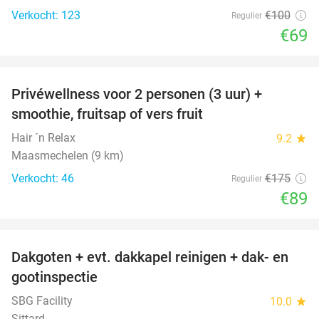
Verkocht: 123
€100
Regulier
€69
favorite_border
Privéwellness voor 2 personen (3 uur) +
49%
smoothie, fruitsap of vers fruit
Hair ´n Relax
9.2
star
Maasmechelen (9 km)
Verkocht: 46
€175
Regulier
€89
favorite_border
Dakgoten + evt. dakkapel reinigen + dak- en
41%
gootinspectie
SBG Facility
10.0
star
Sittard