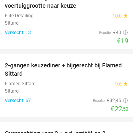
voertuiggrootte naar keuze
Elite Detailing
10.0
star
Sittard
Verkocht: 13
€40
Regulier
€19
favorite_border
2-gangen keuzediner + bijgerecht bij Flamed
31%
Sittard
Flamed Sittard
9.6
star
Sittard
Verkocht: 67
€32
,45
Regulier
€22
,50
favorite_border