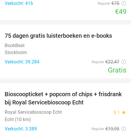
Verkocht: 416
€75
Regulier
€49
favorite_border
100%
75 dagen gratis luisterboeken en e-books
BookBeat
Stockholm
Verkocht: 39.284
€22
,47
Regulier
Gratis
favorite_border
Bioscoopticket + popcorn of chips + frisdrank
34%
bij Royal Servicebioscoop Echt
Royal Servicebioscoop Echt
9.1
star
Echt (10 km)
Verkocht: 3.389
€19
,95
Regulier