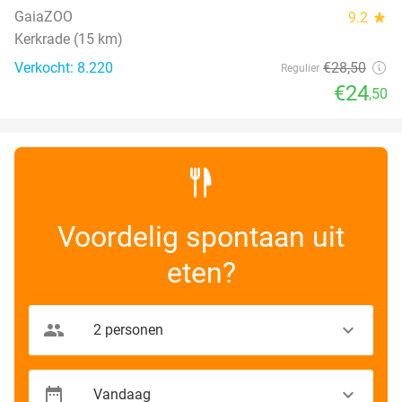
GaiaZOO
9.2
star
Kerkrade (15 km)
Verkocht: 8.220
€28
,50
Regulier
€24
,50
Voordelig spontaan uit
eten?