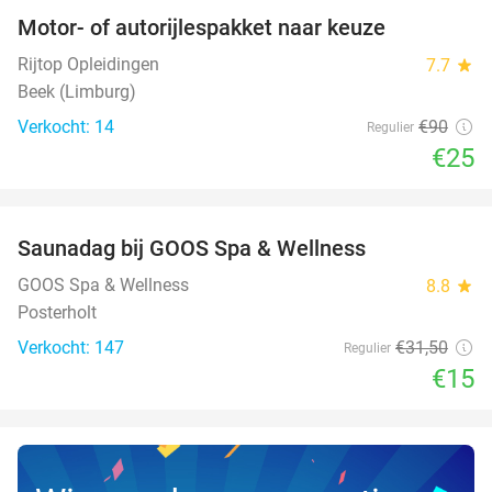
Motor- of autorijlespakket naar keuze
72%
Rijtop Opleidingen
7.7
star
Beek (Limburg)
Verkocht: 14
€90
Regulier
€25
favorite_border
Saunadag bij GOOS Spa & Wellness
52%
NEW
TODAY
GOOS Spa & Wellness
8.8
star
Posterholt
Verkocht: 147
€31
,50
Regulier
€15