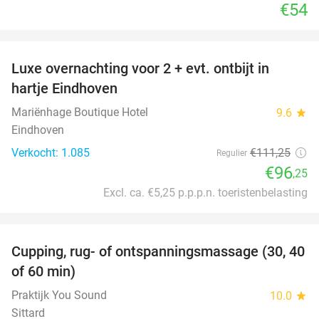
€54
favorite_border
Luxe overnachting voor 2 + evt. ontbijt in
14%
hartje Eindhoven
Mariënhage Boutique Hotel
9.6
star
Eindhoven
Verkocht: 1.085
€111
,25
Regulier
€96
,25
Excl. ca. €5,25 p.p.p.n. toeristenbelasting
favorite_border
Cupping, rug- of ontspanningsmassage (30, 40
60%
of 60 min)
Praktijk You Sound
10.0
star
Sittard