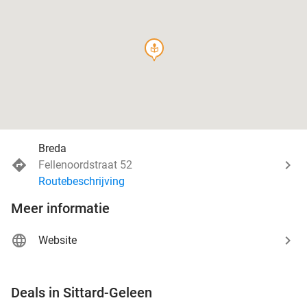
course
Breda
Fellenoordstraat 52
Routebeschrijving
Meer informatie
Website
favorite_border
Deals in Sittard-Geleen