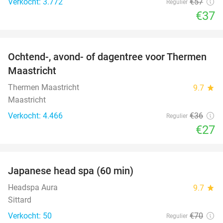
Verkocht: 3.772
€57
Regulier
€37
favorite_border
Ochtend-, avond- of dagentree voor Thermen
25%
Maastricht
Thermen Maastricht
9.7
star
Maastricht
Verkocht: 4.466
€36
Regulier
€27
favorite_border
Japanese head spa (60 min)
23%
Headspa Aura
9.7
star
Sittard
Verkocht: 50
€70
Regulier