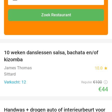
Zoek Restaurant
favorite_border
10 weken danslessen salsa, bachata en/of
56%
kizomba
James Thomas
10.0
star
Sittard
Verkocht: 12
€100
Regulier
€44
favorite_border
Handwas + drogen auto of interieurbeurt voor
53%