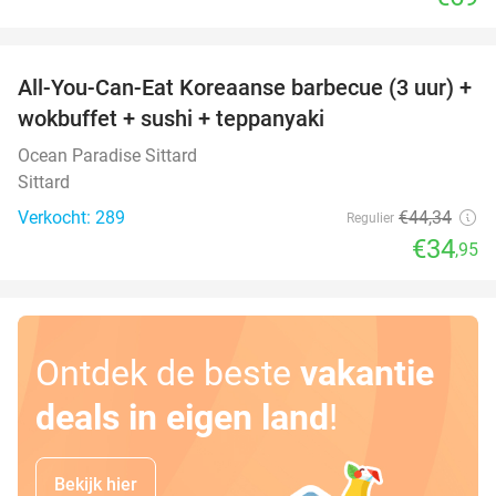
favorite_border
All-You-Can-Eat Koreaanse barbecue (3 uur) +
21%
wokbuffet + sushi + teppanyaki
Ocean Paradise Sittard
Sittard
Verkocht: 289
€44
,34
Regulier
€34
,95
Ontdek de beste
vakantie
deals in eigen land
!
Bekijk hier