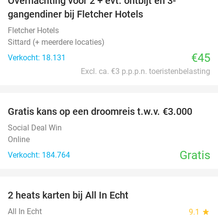
Overnachting voor 2 + evt. ontbijt en 3-
gangendiner bij Fletcher Hotels
Fletcher Hotels
Sittard (+ meerdere locaties)
€45
Verkocht: 18.131
Excl. ca. €3 p.p.p.n. toeristenbelasting
favorite_border
Gratis kans op een droomreis t.w.v. €3.000
Social Deal Win
Online
Gratis
Verkocht: 184.764
favorite_border
2 heats karten bij All In Echt
39%
All In Echt
9.1
star