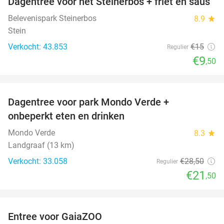
Dagentree voor het Steinerbos + friet en saus
37%
Belevenispark Steinerbos
8.9
star
Stein
Verkocht: 43.853
€15
Regulier
€9
,50
favorite_border
Dagentree voor park Mondo Verde +
25%
onbeperkt eten en drinken
Mondo Verde
8.3
star
Landgraaf (13 km)
Verkocht: 33.058
€28
,50
Regulier
€21
,50
favorite_border
Entree voor GaiaZOO
14%