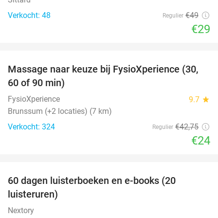
Verkocht: 48
€49
Regulier
€29
favorite_border
Massage naar keuze bij FysioXperience (30,
44%
60 of 90 min)
FysioXperience
9.7
star
Brunssum (+2 locaties) (7 km)
Verkocht: 324
€42
,75
Regulier
€24
favorite_border
100%
60 dagen luisterboeken en e-books (20
luisteruren)
Nextory