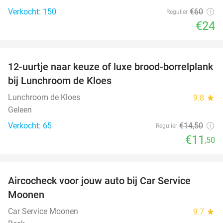
Verkocht: 150
€60
Regulier
€24
favorite_border
12-uurtje naar keuze of luxe brood-borrelplank
21%
bij Lunchroom de Kloes
Lunchroom de Kloes
9.8
star
Geleen
Verkocht: 65
€14
,50
Regulier
€11
,50
favorite_border
Aircocheck voor jouw auto bij Car Service
44%
Moonen
Car Service Moonen
9.7
star