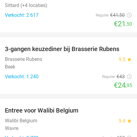
Sittard (+4 locaties)
Verkocht: 2.617
€41
,50
Regulier
€21
,50
favorite_border
3-gangen keuzediner bij Brasserie Rubens
42%
Brasserie Rubens
9.5
star
Beek
Verkocht: 1.240
€43
Regulier
€24
,95
favorite_border
Entree voor Walibi Belgium
35%
Walibi Belgium
9.4
star
Wavre