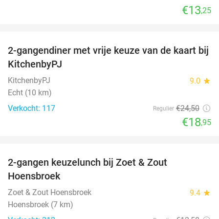
€13
,25
favorite_border
2-gangendiner met vrije keuze van de kaart bij
23%
KitchenbyPJ
KitchenbyPJ
9.0
star
Echt (10 km)
Verkocht: 117
€24
,50
Regulier
€18
,95
favorite_border
2-gangen keuzelunch bij Zoet & Zout
48%
Hoensbroek
Zoet & Zout Hoensbroek
9.4
star
Hoensbroek (7 km)