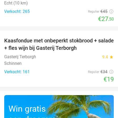
Echt (10 km)
Verkocht: 265
€45
Regulier
€27
,50
favorite_border
Kaasfondue met onbeperkt stokbrood + salade
44%
+ fles wijn bij Gasterij Terborgh
Gasterij Terborgh
9.4
star
Schinnen
Verkocht: 161
€34
Regulier
€19
Win gratis