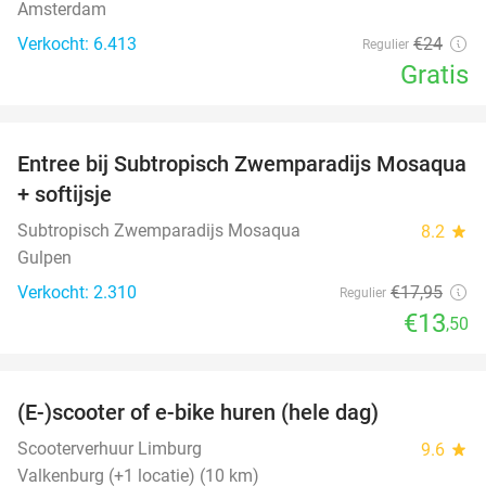
Amsterdam
Verkocht: 6.413
€24
Regulier
Gratis
favorite_border
Entree bij Subtropisch Zwemparadijs Mosaqua
25%
+ softijsje
Subtropisch Zwemparadijs Mosaqua
8.2
star
Gulpen
Verkocht: 2.310
€17
,95
Regulier
€13
,50
favorite_border
(E-)scooter of e-bike huren (hele dag)
25%
Scooterverhuur Limburg
9.6
star
Valkenburg (+1 locatie) (10 km)