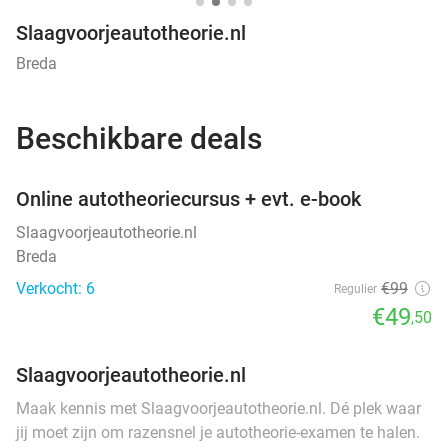
Slaagvoorjeautotheorie.nl
Breda
Beschikbare deals
favorite_border
Online autotheoriecursus + evt. e-book
Slaagvoorjeautotheorie.nl
Breda
Verkocht: 6
€99
Regulier
€49
,50
Slaagvoorjeautotheorie.nl
Maak kennis met Slaagvoorjeautotheorie.nl. Dé plek waar
jij moet zijn om razensnel je autotheorie-examen te halen.