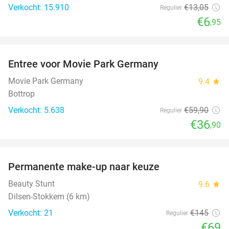
Verkocht: 15.910
€13
,05
Regulier
€6
,95
favorite_border
Entree voor Movie Park Germany
38%
Movie Park Germany
9.4
star
Bottrop
Verkocht: 5.638
€59
,90
Regulier
€36
,90
favorite_border
Permanente make-up naar keuze
52%
Beauty Stunt
9.6
star
Dilsen-Stokkem (6 km)
Verkocht: 21
€145
Regulier
€69