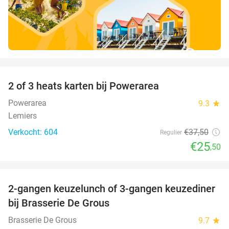
favorite_border
2 of 3 heats karten bij Powerarea
32%
Powerarea
9.3
star
Lemiers
Verkocht: 604
€37
,50
Regulier
€25
,50
favorite_border
2-gangen keuzelunch of 3-gangen keuzediner
30%
bij Brasserie De Grous
Brasserie De Grous
9.7
star