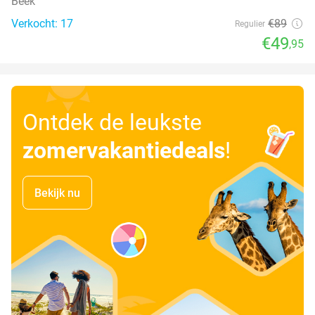
Beek
Verkocht: 17
€89
Regulier
€49
,95
Ontdek de leukste
zomervakantiedeals
!
Bekijk nu