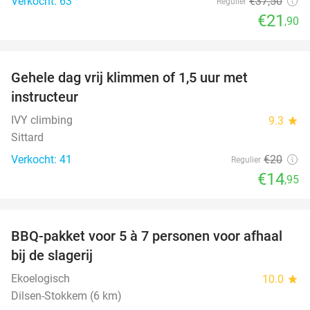
Verkocht: 63
€37
,50
Regulier
€21
,90
favorite_border
Gehele dag vrij klimmen of 1,5 uur met
25%
instructeur
IVY climbing
9.3
star
Sittard
Verkocht: 41
€20
Regulier
€14
,95
favorite_border
BBQ-pakket voor 5 à 7 personen voor afhaal
35%
bij de slagerij
Ekoelogisch
10.0
star
Dilsen-Stokkem (6 km)