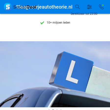
Ontdek 15.000+ deals

Slaagvoorjeautotheorie.nl
7 dagen per week beschikbaar
Bereikbaar tot 23:00
10+ miljoen leden
9,4
op basis van
206.071 reviews
Ontdek 15.000+ deals
7 dagen per week beschikbaar
10+ miljoen leden